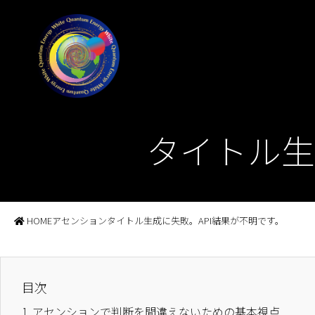
タイトル生
HOME
アセンション
タイトル生成に失敗。API結果が不明です。
目次
1.
アセンションで判断を間違えないための基本視点