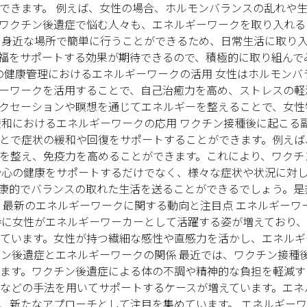
できます。 例えば、女性の場合、ホルモンバランスの乱れや
ワクチン後遺症で悩む人々も、エネルギーワークを取り入れる
、身近な場所で簡単に行うことができるため、日常生活に取り
福をサポートする効果が期待できるので、積極的に取り組んで
の健康管理におけるエネルギーワークの活用 女性はホルモンバ
ーワークを活用することで、自己治癒力を高め、ストレスの軽
クセーションや瞑想を通じてエネルギーを整えることで、女性
緩和におけるエネルギーワークの応用 ワクチン接種後に起こる
とで症状の緩和や回復をサポートすることができます。例えば
を整え、免疫力を高めることができます。これにより、ワクチ
や心の健康をサポートするだけでなく、様々な症状や状況に対
康的でバランスの取れた生活を送ることができるでしょう。是
 最新のエネルギーワークに関する動向と注目点 エネルギーワ
特に女性がエネルギーワーカーとして活躍する姿が増えており
ています。女性が持つ繊細な感性や直感力を活かし、エネルギ
チン後遺症とエネルギーワークの関係 最近では、ワクチン接種
ます。ワクチン後遺症による体の不調や精神的な負担を軽減す
などの手法を用いてサポートするケースが増えています。エネ
、新たなアプローチとして注目を集めています。 エネルギー