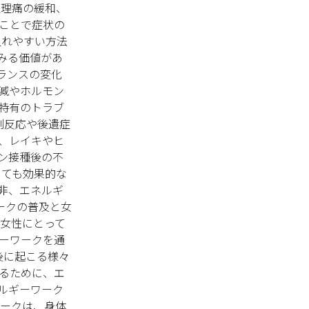
生理痛の緩和、
ことで症状の
入れやすい方法
みる価値があ
ランスの変化
減やホルモン
特有のトラブ
副反応や後遺症
、レイキやヒ
ン接種後の不
しても効果的な
非、エネルギ
ークの普及と女
、女性にとって
ーワークを通
後に起こる様々
るために、エ
ルギーワーク
ワークは、身体