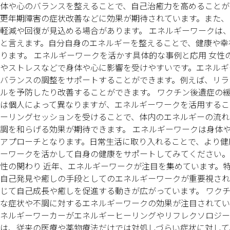
体や心のバランスを整えることで、自己治癒力を高めることが
更年期障害の症状改善などに効果が期待されています。また、
軽減や回復が見込める場合があります。 エネルギーワークは
と言えます。自分自身のエネルギーを整えることで、健康や幸
ります。 エネルギーワークを活かす具体的な事例と応用 女性
やストレスなどで身体や心に影響を受けやすいです。エネルギ
バランスの調整をサポートすることができます。例えば、リラ
ルを予防したり改善することができます。 ワクチン後遺症の
は個人によって異なりますが、エネルギーワークを活用するこ
ーリングセッションを受けることで、体内のエネルギーの流れ
調を和らげる効果が期待できます。 エネルギーワークは身体
アプローチとなります。日常生活に取り入れることで、より健
ーワークを活かして自身の健康をサポートしてみてください。
性の関わり 近年、エネルギーワークが注目を集めています。
自己発見や癒しの手段としてのエネルギーワークが重要視され
じて自己成長や癒しを促進する動きが広がっています。 ワク
な症状や不調に対するエネルギーワークの効果が注目されてい
ネルギーワーカーがエネルギーヒーリングやリフレクソロジー
は、従来の医療や薬物療法だけでは対処しづらい症状に対して