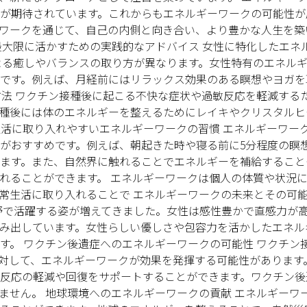
が期待されています。これからもエネルギーワークの可能性が
ワークを通じて、自己の内側と向き合い、より豊かな人生を築
最大限に活かすための実践的なアドバイス 女性に特化したエネ
よる癒しやバランスの取り方が異なります。女性特有のエネル
です。例えば、月経前にはリラックス効果のある瞑想やヨガを
方法 ワクチン接種後に起こる不快な症状や過敏反応を軽減する
種後には体のエネルギーを整えるためにレイキやクリスタルヒ
生活に取り入れやすいエネルギーワークの習慣 エネルギーワー
がおすすめです。例えば、朝起きた時や寝る前に5分程度の瞑
ます。また、自然界に触れることでエネルギーを補給すること
れることができます。 エネルギーワークは個人の体質や状況
常生活に取り入れることで エネルギーワークの未来とその可能
野で活躍する姿が増えてきました。女性は感性豊かで直感力が
み出しています。女性らしい優しさや包容力を活かしたエネル
す。 ワクチン後遺症へのエネルギーワークの可能性 ワクチン
対して、エネルギーワークが効果を発揮する可能性があります
反応の軽減や回復をサポートすることができます。ワクチン後
ません。 地球環境へのエネルギーワークの貢献 エネルギーワ