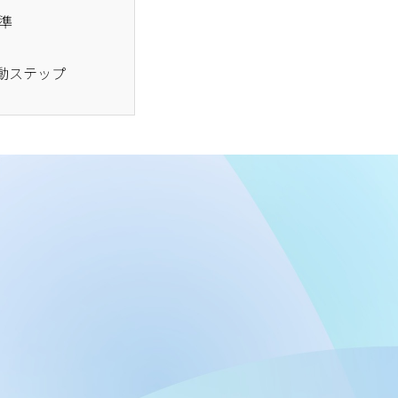
準
動ステップ