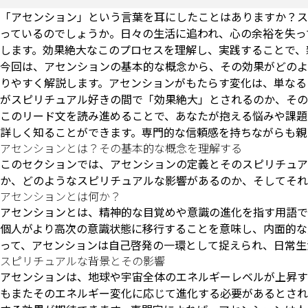
「アセンション」という言葉を耳にしたことはありますか？ス
っているのでしょうか。日々の生活に追われ、心の余裕を失っ
します。効果絶大なこのプロセスを理解し、実践することで、
今回は、アセンションの基本的な概念から、その効果がどのよ
りやすく解説します。アセンションがもたらす変化は、単なる
がスピリチュアル好きの間で「効果絶大」とされるのか、その
このリード文を読み進めることで、あなたが抱える悩みや課題
詳しく知ることができます。専門的な信頼感を持ちながらも親
アセンションとは？その基本的な概念を理解する
このセクションでは、アセンションの定義とそのスピリチュア
か、どのようなスピリチュアルな影響があるのか、そしてそれ
アセンションとは何か？
アセンションとは、精神的な目覚めや意識の進化を指す用語で
個人がより高次の意識状態に移行することを意味し、内面的な
って、アセンションは自己啓発の一環として捉えられ、日常生
スピリチュアルな背景とその影響
アセンションは、地球や宇宙全体のエネルギーレベルが上昇す
もまたそのエネルギー変化に応じて進化する必要があるとされ