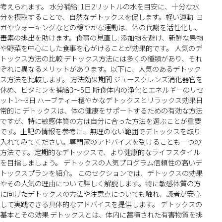
考えられます。 水分補給: 1日2リットルの水を目安に、十分な水
分を摂取することで、自然なデトックスを促します。軽い運動: ヨ
ガやウォーキングなどの穏やかな運動は、体の代謝を活性化し、
毒素の排出を助けます。食事の見直し: 添加物を避け、新鮮な果物
や野菜を中心にした食事を心がけることが効果的です。 人気のデ
トックス方法の比較 デトックス方法には多くの種類があり、それ
ぞれに異なるメリットがあります。以下に、人気のあるデトック
ス方法を比較します。 方法効果期間 ジュースクレンズ消化器官を
休め、ビタミンを補給3〜5日 断食体内の浄化とエネルギーのリセ
ット1〜3日 ハーブティー穏やかなデトックスとリラックス効果日
常的に デトックスは、体の健康をサポートするための有効な方法
ですが、特に敏感体質の方は自分に合った方法を選ぶことが重要
です。上記の情報を参考に、無理のない範囲でデトックスを取り
入れてみてください。専門家のアドバイスを受けることも一つの
方法です。定期的なデトックスで、より健康的なライフスタイル
を目指しましょう。 デトックスの人気プログラム信頼性の高いデ
トックスプランを紹介。 このセクションでは、デトックスの効果
やその人気の理由について詳しく解説します。特に敏感体質の方
に向けたデトックスの方法や注意点についても触れ、読者が安心
して実践できる具体的なアドバイスを提供します。 デトックスの
基本とその効果 デトックスとは、体内に蓄積された有害物質を排