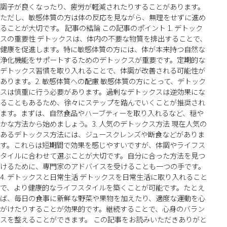
調子が良くなったり、疲労が軽減されたりすることがあります。
ただし、敏感体質の方は体の反応を見ながら、無理をせずに進め
ることが大切です。 記事の結論 この記事のポイント 1. デトック
スの重要性 デトックスは、体内の不要な物質を排出することで、
健康を促進します。特に敏感体質の方には、体が本来持つ自然な
浄化機能をサポートするためのデトックスが重要です。定期的な
デトックス習慣を取り入れることで、体調が改善される可能性が
あります。2. 敏感体質への配慮 敏感体質の方にとって、デトック
スは慎重に行う必要があります。過剰なデトックスは逆効果にな
ることもあるため、徐々にステップを踏んでいくことが推奨され
ます。まずは、自然食品やハーブティーを取り入れるなど、穏や
かな方法から始めましょう。3. 人気のデトックス方法 現在人気の
あるデトックス方法には、ジュースクレンズや断食などがありま
す。これらは短期間で効果を感じやすいですが、体調やライフス
タイルに合わせて選ぶことが大切です。自分に合った方法を見つ
けるために、専門家のアドバイスを受けることも一つの手です。
4. デトックスと日常生活 デトックスを日常生活に取り入れること
で、より健康的なライフスタイルを築くことが可能です。たとえ
ば、毎日の食事に新鮮な野菜や果物を加えたり、適度な運動を心
がけたりすることが効果的です。継続することで、心身のバラン
スを整えることができます。 この記事をお読みいただきありがと