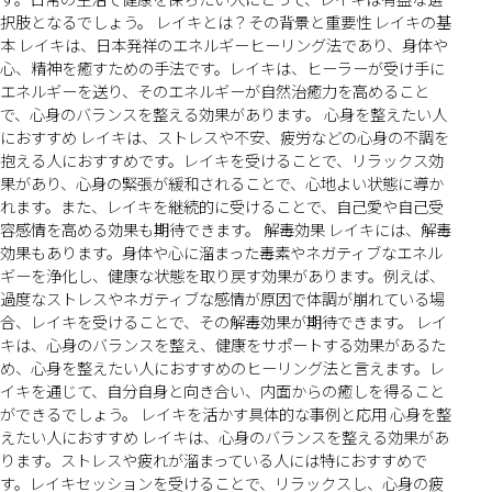
択肢となるでしょう。 レイキとは？その背景と重要性 レイキの基
本 レイキは、日本発祥のエネルギーヒーリング法であり、身体や
心、精神を癒すための手法です。レイキは、ヒーラーが受け手に
エネルギーを送り、そのエネルギーが自然治癒力を高めること
で、心身のバランスを整える効果があります。 心身を整えたい人
におすすめ レイキは、ストレスや不安、疲労などの心身の不調を
抱える人におすすめです。レイキを受けることで、リラックス効
果があり、心身の緊張が緩和されることで、心地よい状態に導か
れます。また、レイキを継続的に受けることで、自己愛や自己受
容感情を高める効果も期待できます。 解毒効果 レイキには、解毒
効果もあります。身体や心に溜まった毒素やネガティブなエネル
ギーを浄化し、健康な状態を取り戻す効果があります。例えば、
過度なストレスやネガティブな感情が原因で体調が崩れている場
合、レイキを受けることで、その解毒効果が期待できます。 レイ
キは、心身のバランスを整え、健康をサポートする効果があるた
め、心身を整えたい人におすすめのヒーリング法と言えます。レ
イキを通じて、自分自身と向き合い、内面からの癒しを得ること
ができるでしょう。 レイキを活かす具体的な事例と応用 心身を整
えたい人におすすめ レイキは、心身のバランスを整える効果があ
ります。ストレスや疲れが溜まっている人には特におすすめで
す。レイキセッションを受けることで、リラックスし、心身の疲