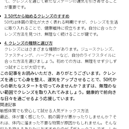
て、クレンズを通じて新たなステージの運気を引き寄せること
が重要です。
3. 50代から始めるクレンズのすすめ
50代は体調の変化が大きく表れる時期ですが、クレンズを生活
に取り入れることで、健康維持に役立ちます。自分に合ったク
レンズ方法を見つけ、無理なく続けることが鍵です。
4. クレンズの種類と選び方
クレンズにはさまざまな種類があります。ジュースクレンズ、
ファスティング、ハーブティーなど、自分のライフスタイルに
合った方法を選びましょう。初めての方は、無理をせず少しず
つ試すことが大切です。
この記事をお読みいただき、ありがとうございます。クレン
ズを通じて心身を整え、運気をアップさせることで、50代か
らの新たなスタートを切ってみませんか？まずは、無理のな
い範囲でクレンズを取り入れてみましょう。健康的で前向き
な日々を過ごせるよう応援しています。
関連記事
敏感体質でも安心して試せる人気デトックス方法
最近、体が重く感じたり、肌の調子が悪かったりしませんか？そ
れは、体内に溜まった不要な物質が原因かもしれません。そんな
悩みを抱えるあなたにおすすめなのが『デトックス』です。しか