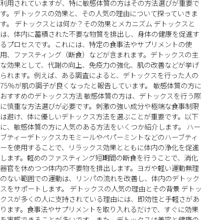
利用されていますが、特に敏感体質の方はその方法選びが重要で
す。デトックスの効果と、その人気の理由について探っていきま
す。 デトックスとは何か？その効果とメカニズム デトックスと
は、体内に蓄積された不要な物質を排出し、身体の健康を促進す
るプロセスです。これには、特定の食事法やサプリメントの使
用、ファスティング（断食）などが含まれます。デトックスの主
な効果として、代謝の向上、免疫力の強化、肌の改善などが挙げ
られます。例えば、ある調査によると、デトックスを行った人の
75%が肌の調子が良くなったと報告しています。 敏感体質の方に
おすすめのデトックス方法 敏感体質の方は、デトックスを行う際
に慎重な方法選びが必要です。刺激の強い成分や極端な食事制限
は避け、体に優しいデトックス方法を選ぶことが重要です。以下
に、敏感体質の方に人気のある方法をいくつか紹介します。 ハー
ブティーデトックスカモミールやペパーミントなどのハーブティ
ーを使用することで、リラックス効果とともに体内の浄化を促進
します。軽めのファスティング短期間の断食を行うことで、消化
器官を休めつつ体内の不要物を排出します。ヨガや軽い運動無理
のない範囲での運動は、リンパの流れを改善し、体内のデトック
スをサポートします。 デトックスの人気の理由とその背景 デトッ
クスが多くの人に支持されている理由には、即効性と手軽さがあ
ります。食事法やサプリメントを取り入れるだけで、すぐに効果
を実感できることが多いです。また、デトックスは美容と健康の