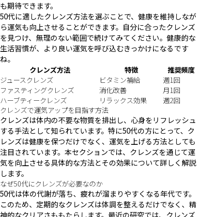
も期待できます。
50代に適したクレンズ方法を選ぶことで、健康を維持しなが
ら運気も向上させることができます。自分に合ったクレンズ
を見つけ、無理のない範囲で続けてみてください。健康的な
生活習慣が、より良い運気を呼び込むきっかけになるです
ね。
クレンズ方法
特徴
推奨頻度
ジュースクレンズ
ビタミン補給
週1回
ファスティングクレンズ
消化改善
月1回
ハーブティークレンズ
リラックス効果
週2回
クレンズで運気アップを目指す方法
クレンズは体内の不要な物質を排出し、心身をリフレッシュ
する手法として知られています。特に50代の方にとって、ク
レンズは健康を保つだけでなく、運気を上げる方法としても
注目されています。本セクションでは、クレンズを通じて運
気を向上させる具体的な方法とその効果について詳しく解説
します。
なぜ50代にクレンズが必要なのか
50代は体の代謝が落ち、疲れが溜まりやすくなる年代です。
このため、定期的なクレンズは体調を整えるだけでなく、精
神的なクリアさももたらします。最近の研究では、クレンズ