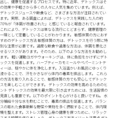
出し、健康を促進するプロセスです。特に近年、デトックスはそ
の効果や手軽さから多くの人々に人気を集めています。例えば、
デトックスジュースや断食など、さまざまな方法が注目されてい
ます。実際、ある調査によれば、デトックスを実践した人の約
70%が「体調が改善された」と感じていると報告されています。
これにより、デトックスは単なる流行にとどまらず、健康管理の
一環として定着していることがわかります。 敏感体質の方におす
すめのデトックス方法 敏感体質の方は、デトックスを行う際に特
別な注意が必要です。過度な断食や過激な方法は、体調を悪化さ
せるリスクがあります。そのため、以下のような方法をお勧めし
ます。 軽い運動ヨガやウォーキングは、体に負担をかけずにデト
ックスを促進します。ハーブティーカモミールやペパーミントテ
ィーは、穏やかに体を浄化します。入浴温かいお風呂にゆっくり
浸かることで、汗をかきながら体内の毒素を排出します。 これら
の方法を取り入れることで、敏感体質の方でも安心してデトック
スを楽しむことができます。 デトックスの効果を高めるためのヒ
ント デトックスの効果を最大限に引き出すためには、生活習慣の
見直しも重要です。以下のポイントを心がけると良いですね。 水
分補給十分な水を飲むことで、毒素の排出を促進します。バラン
スの取れた食事新鮮な野菜や果物を多く摂取することで、体内環
境を整えます。ストレス管理心身の健康を保つために、リラック
スする時間を作りましょう。 デトックス方法メリット注意点 デト