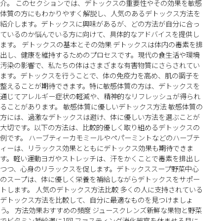
介。 このセクションでは、デトックスの重要性やその効果を敏感
体質の方にもわかりやすく解説し、人気のあるデトックス方法を
紹介します。デトックスに興味があるが、どの方法が自分に合っ
ているのか悩んでいる方に向けて、具体的なアドバイスを提供し
ます。 デトックスの基本とその効果 デトックスは体内の毒素を排
出し、健康を維持するためのプロセスです。現代の食生活や環境
汚染の影響で、私たちの体はさまざまな有害物質にさらされてい
ます。デトックスを行うことで、体の免疫力を高め、肌の調子を
整えることが期待できます。特に敏感体質の方は、デトックスを
通じてアレルギー症状の軽減や、精神的なリフレッシュが得られ
ることがあります。 敏感体質に優しいデトックス方法 敏感体質の
方には、過激なデトックスは避け、体に優しい方法を選ぶことが
大切です。以下の方法は、比較的優しく取り組めるデトックスの
例です。 ハーブティーカモミールやペパーミントなどのハーブテ
ィーは、リラックス効果とともにデトックス効果も期待できま
す。軽い運動ヨガやストレッチは、汗をかくことで毒素を排出し
つつ、心身のリラックスを促します。デトックススープ野菜中心
のスープは、体に優しく栄養を補給しながらデトックスをサポー
トします。 人気のデトックス方法比較 多くの人に支持されている
デトックス方法を比較して、自分に最適なものを見つけましょ
う。 方法効果おすすめの頻度 ジュースクレンズ新鮮な果物と野菜
でビタミン補給週に1回 ファスティング消化器官を休ませる月に