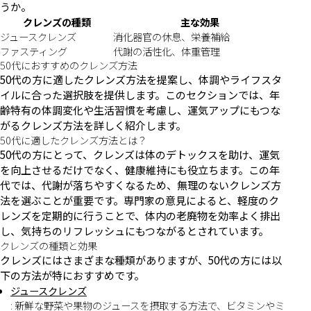
うか。
クレンズの種類
主な効果
ジュースクレンズ
消化器官の休息、栄養補給
ファスティング
代謝の活性化、体重管理
50代におすすめのクレンズ方法
50代の方に適したクレンズ方法を提案し、体調やライフスタ
イルに合った選択肢を提供します。このセクションでは、年
齢特有の体調変化や生活習慣を考慮し、運気アップにもつな
がるクレンズ方法を詳しく紹介します。
50代に適したクレンズ方法とは？
50代の方にとって、クレンズは体のデトックスを助け、運気
を向上させるだけでなく、健康維持にも役立ちます。この年
代では、代謝が落ちやすくなるため、無理のないクレンズ方
法を選ぶことが重要です。専門家の意見によると、軽度のク
レンズを定期的に行うことで、体内の老廃物を効率よく排出
し、気持ちのリフレッシュにもつながるとされています。
クレンズの種類と効果
クレンズにはさまざまな種類がありますが、50代の方には以
下の方法が特におすすめです。
ジュースクレンズ
: 新鮮な野菜や果物のジュースを摂取する方法で、ビタミンやミ