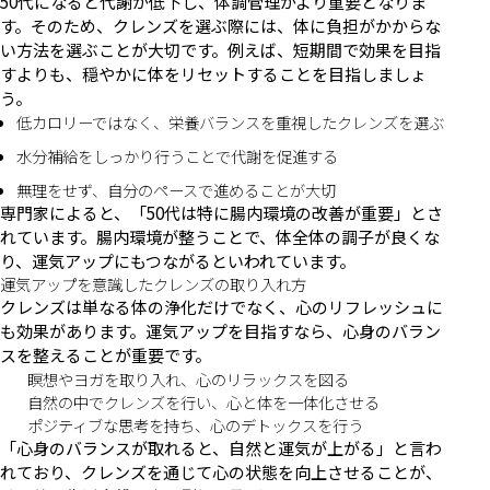
50代になると代謝が低下し、体調管理がより重要となりま
す。そのため、クレンズを選ぶ際には、体に負担がかからな
い方法を選ぶことが大切です。例えば、短期間で効果を目指
すよりも、穏やかに体をリセットすることを目指しましょ
う。
低カロリーではなく、栄養バランスを重視したクレンズを選ぶ
水分補給をしっかり行うことで代謝を促進する
無理をせず、自分のペースで進めることが大切
専門家によると、「50代は特に腸内環境の改善が重要」とさ
れています。腸内環境が整うことで、体全体の調子が良くな
り、運気アップにもつながるといわれています。
運気アップを意識したクレンズの取り入れ方
クレンズは単なる体の浄化だけでなく、心のリフレッシュに
も効果があります。運気アップを目指すなら、心身のバラン
スを整えることが重要です。
瞑想やヨガを取り入れ、心のリラックスを図る
自然の中でクレンズを行い、心と体を一体化させる
ポジティブな思考を持ち、心のデトックスを行う
「心身のバランスが取れると、自然と運気が上がる」と言わ
れており、クレンズを通じて心の状態を向上させることが、