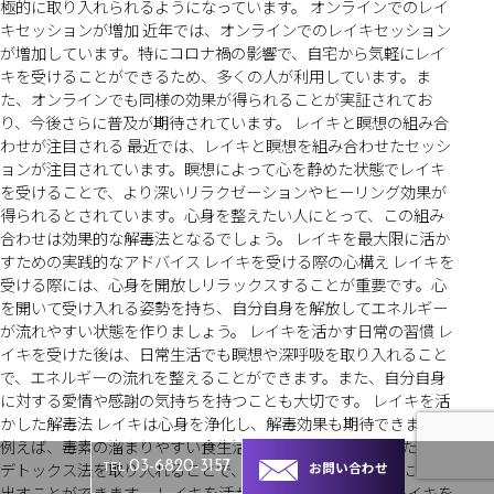
極的に取り入れられるようになっています。 オンラインでのレイ
キセッションが増加 近年では、オンラインでのレイキセッション
が増加しています。特にコロナ禍の影響で、自宅から気軽にレイ
キを受けることができるため、多くの人が利用しています。ま
た、オンラインでも同様の効果が得られることが実証されてお
り、今後さらに普及が期待されています。 レイキと瞑想の組み合
わせが注目される 最近では、レイキと瞑想を組み合わせたセッシ
ョンが注目されています。瞑想によって心を静めた状態でレイキ
を受けることで、より深いリラクゼーションやヒーリング効果が
得られるとされています。心身を整えたい人にとって、この組み
合わせは効果的な解毒法となるでしょう。 レイキを最大限に活か
すための実践的なアドバイス レイキを受ける際の心構え レイキを
受ける際には、心身を開放しリラックスすることが重要です。心
を開いて受け入れる姿勢を持ち、自分自身を解放してエネルギー
が流れやすい状態を作りましょう。 レイキを活かす日常の習慣 レ
イキを受けた後は、日常生活でも瞑想や深呼吸を取り入れること
で、エネルギーの流れを整えることができます。また、自分自身
に対する愛情や感謝の気持ちを持つことも大切です。 レイキを活
かした解毒法 レイキは心身を浄化し、解毒効果も期待できます。
例えば、毒素の溜まりやすい食生活を見直し、体を整えるための
デトックス法を取り入れることで、レイキの効果を最大限に引き
お問い合わせ
03-6820-3157
TEL
出すことができます。 レイキを活かした心身のバランス レイキを