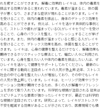
れを癒すことができます。 解毒に効果的 レイキは、体内の毒素を
排出する効果があると言われています。毒素が溜まると、体の調
子が悪くなり、さまざまな症状が現れることがあります。レイキ
を受けることで、体内の毒素を排出し、身体のデトックス効果を
高めることができます。 例えば、レイキを活かす具体的な事例と
して、ストレスや疲れが溜まっているOLがレイキセラピーを受け
ることで、心身のバランスを整え、リフレッシュすることが挙げ
られます。また、体内の毒素が溜まっていると感じる人がレイキ
を受けることで、デトックス効果を高め、体調を整えることがで
きます。 レイキは、心身の健康を整えるだけでなく、解毒効果も
期待できるホリスティックな療法として、幅広い人々に利用され
ています。心身を整えたい人や体内の毒素を排出したい人は、ぜ
ひレイキを活かして健康をサポートしてみてください。 最新のレ
イキに関する動向と注目点 レイキの人気が急上昇 近年、ストレス
社会の中で心身を整えたい人が増加しており、その中でもレイキ
の人気が急上昇しています。レイキは、ヒーリング効果やリラク
ゼーション効果が期待できるため、多くの人が解毒やリフレッシ
ュを求めて取り入れています。 科学的な根拠が注目される 従来は
スピリチュアルな要素が強かったレイキですが、最近では科学的
な根拠が注目されています。研究によって、レイキがストレスや
不安を軽減する効果があることが示されており、医療現場でも積