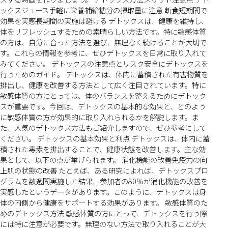
ックスジュース手軽に栄養補給糖分の摂取量に注意 断食短期間で
効果を実感長期間の実施は避ける デトックスは、健康を維持し、
体をリフレッシュするための素晴らしい方法です。特に敏感体質
の方は、自分に合った方法を選び、無理なく続けることが大切で
す。これらの情報を参考に、ぜひデトックスを日常に取り入れて
みてください。 デトックスの注意点とリスク安全にデトックスを
行うためのガイド。 デトックスは、体内に蓄積された有害物質を
排出し、健康を改善する方法として広く注目されています。特に
敏感体質の方にとっては、体のバランスを整えるためにデトック
スが重要です。今回は、デトックスの基本的な効果と、どのよう
に敏感体質の方が効果的に取り入れられるかを解説します。ま
た、人気のデトックス方法もご紹介しますので、ぜひ参考にして
ください。 デトックスの基本効果と利点 デトックスは、体内に蓄
積された毒素を排出することで、健康状態を改善します。主な効
果として、以下の点が挙げられます。 消化機能の改善免疫力の向
上肌の状態の改善 たとえば、ある研究によれば、デトックスプロ
グラムを数週間実施した結果、参加者の80%が消化機能の改善を
実感したというデータがあります。このように、デトックスは身
体の内側から健康をサポートする効果があります。 敏感体質のた
めのデトックス方法 敏感体質の方にとって、デトックスを行う際
には特に注意が必要です。無理のない方法で取り入れることが大