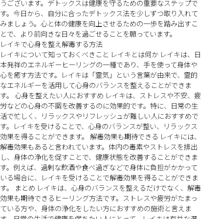
うございます。デトックスは健康を守るための重要なステップで
す。今日から、自分に合ったデトックス法を少しずつ取り入れて
みましょう。心と体の健康を向上させるための一歩を踏み出すこ
とで、より前向きな日々を過ごせることを願っています。
レイキで心身を整え解毒する方法
レイキについて知っておくべきこと レイキとは何か レイキは、日
本発祥のエネルギーヒーリングの一種であり、手を使って身体や
心を癒す方法です。レイキは「霊気」という言葉が由来で、霊的
なエネルギーを活用して心身のバランスを整えることができま
す。 心身を整えたい人におすすめ レイキは、ストレスや不安、疲
労などの心身の不調を改善するのに効果的です。特に、日常の生
活で忙しく、リラックスやリフレッシュが難しい人におすすめで
す。レイキを受けることで、心身のバランスが整い、リラックス
効果を得ることができます。 解毒効果も期待できる レイキには、
解毒効果もあると言われています。体内の毒素やストレスを排出
し、身体の浄化を促すことで、健康状態を改善することができま
す。例えば、過剰な飲酒や食べ過ぎなどで身体に負担がかかって
いる場合に、レイキを受けることで解毒効果を得ることができま
す。 まとめ レイキは、心身のバランスを整えるだけでなく、解毒
効果も期待できるヒーリング方法です。ストレスや疲労がたまっ
ている方や、身体の浄化をしたい方におすすめの施術と言えま
す。日常の生活で健康を保ちたい人にとって、レイキは有益な選