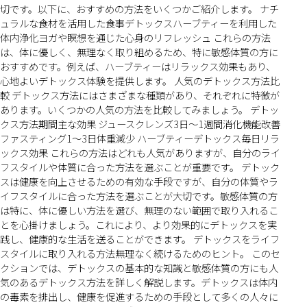
切です。以下に、おすすめの方法をいくつかご紹介します。 ナチ
ュラルな食材を活用した食事デトックスハーブティーを利用した
体内浄化ヨガや瞑想を通じた心身のリフレッシュ これらの方法
は、体に優しく、無理なく取り組めるため、特に敏感体質の方に
おすすめです。例えば、ハーブティーはリラックス効果もあり、
心地よいデトックス体験を提供します。 人気のデトックス方法比
較 デトックス方法にはさまざまな種類があり、それぞれに特徴が
あります。いくつかの人気の方法を比較してみましょう。 デトッ
クス方法期間主な効果 ジュースクレンズ3日〜1週間消化機能改善
ファスティング1〜3日体重減少 ハーブティーデトックス毎日リラ
ックス効果 これらの方法はどれも人気がありますが、自分のライ
フスタイルや体質に合った方法を選ぶことが重要です。 デトック
スは健康を向上させるための有効な手段ですが、自分の体質やラ
イフスタイルに合った方法を選ぶことが大切です。敏感体質の方
は特に、体に優しい方法を選び、無理のない範囲で取り入れるこ
とを心掛けましょう。これにより、より効果的にデトックスを実
践し、健康的な生活を送ることができます。 デトックスをライフ
スタイルに取り入れる方法無理なく続けるためのヒント。 このセ
クションでは、デトックスの基本的な知識と敏感体質の方にも人
気のあるデトックス方法を詳しく解説します。デトックスは体内
の毒素を排出し、健康を促進するための手段として多くの人々に