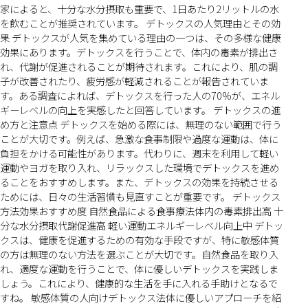
家によると、十分な水分摂取も重要で、1日あたり2リットルの水
を飲むことが推奨されています。 デトックスの人気理由とその効
果 デトックスが人気を集めている理由の一つは、その多様な健康
効果にあります。デトックスを行うことで、体内の毒素が排出さ
れ、代謝が促進されることが期待されます。これにより、肌の調
子が改善されたり、疲労感が軽減されることが報告されていま
す。ある調査によれば、デトックスを行った人の70%が、エネル
ギーレベルの向上を実感したと回答しています。 デトックスの進
め方と注意点 デトックスを始める際には、無理のない範囲で行う
ことが大切です。例えば、急激な食事制限や過度な運動は、体に
負担をかける可能性があります。代わりに、週末を利用して軽い
運動やヨガを取り入れ、リラックスした環境でデトックスを進め
ることをおすすめします。また、デトックスの効果を持続させる
ためには、日々の生活習慣も見直すことが重要です。 デトックス
方法効果おすすめ度 自然食品による食事療法体内の毒素排出高 十
分な水分摂取代謝促進高 軽い運動エネルギーレベル向上中 デトッ
クスは、健康を促進するための有効な手段ですが、特に敏感体質
の方は無理のない方法を選ぶことが大切です。自然食品を取り入
れ、適度な運動を行うことで、体に優しいデトックスを実践しま
しょう。これにより、健康的な生活を手に入れる手助けとなるで
すね。 敏感体質の人向けデトックス法体に優しいアプローチを紹