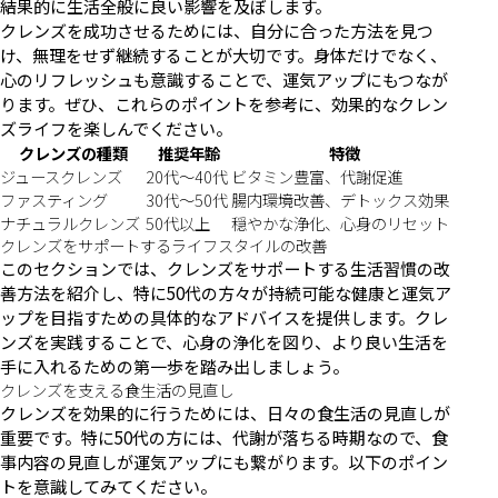
結果的に生活全般に良い影響を及ぼします。
クレンズを成功させるためには、自分に合った方法を見つ
け、無理をせず継続することが大切です。身体だけでなく、
心のリフレッシュも意識することで、運気アップにもつなが
ります。ぜひ、これらのポイントを参考に、効果的なクレン
ズライフを楽しんでください。
クレンズの種類
推奨年齢
特徴
ジュースクレンズ
20代〜40代
ビタミン豊富、代謝促進
ファスティング
30代〜50代
腸内環境改善、デトックス効果
ナチュラルクレンズ
50代以上
穏やかな浄化、心身のリセット
クレンズをサポートするライフスタイルの改善
このセクションでは、クレンズをサポートする生活習慣の改
善方法を紹介し、特に50代の方々が持続可能な健康と運気ア
ップを目指すための具体的なアドバイスを提供します。クレ
ンズを実践することで、心身の浄化を図り、より良い生活を
手に入れるための第一歩を踏み出しましょう。
クレンズを支える食生活の見直し
クレンズを効果的に行うためには、日々の食生活の見直しが
重要です。特に50代の方には、代謝が落ちる時期なので、食
事内容の見直しが運気アップにも繋がります。以下のポイン
トを意識してみてください。