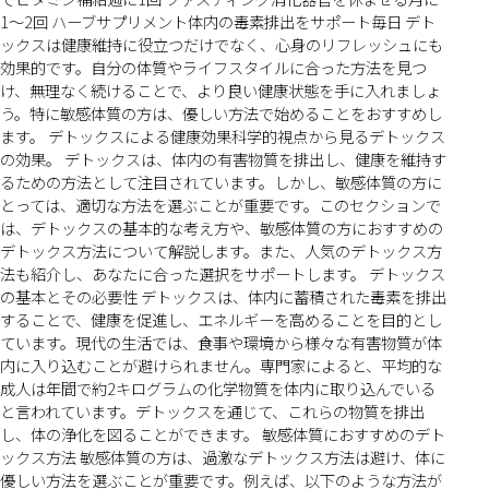
1〜2回 ハーブサプリメント体内の毒素排出をサポート毎日 デト
ックスは健康維持に役立つだけでなく、心身のリフレッシュにも
効果的です。自分の体質やライフスタイルに合った方法を見つ
け、無理なく続けることで、より良い健康状態を手に入れましょ
う。特に敏感体質の方は、優しい方法で始めることをおすすめし
ます。 デトックスによる健康効果科学的視点から見るデトックス
の効果。 デトックスは、体内の有害物質を排出し、健康を維持す
るための方法として注目されています。しかし、敏感体質の方に
とっては、適切な方法を選ぶことが重要です。このセクションで
は、デトックスの基本的な考え方や、敏感体質の方におすすめの
デトックス方法について解説します。また、人気のデトックス方
法も紹介し、あなたに合った選択をサポートします。 デトックス
の基本とその必要性 デトックスは、体内に蓄積された毒素を排出
することで、健康を促進し、エネルギーを高めることを目的とし
ています。現代の生活では、食事や環境から様々な有害物質が体
内に入り込むことが避けられません。専門家によると、平均的な
成人は年間で約2キログラムの化学物質を体内に取り込んでいる
と言われています。デトックスを通じて、これらの物質を排出
し、体の浄化を図ることができます。 敏感体質におすすめのデト
ックス方法 敏感体質の方は、過激なデトックス方法は避け、体に
優しい方法を選ぶことが重要です。例えば、以下のような方法が