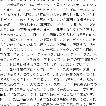
し、敏感体質の方には、デトックスと聞くと少し不安になるかも
しれませんね。実際、流行りのデトックス方法が体に合わないこ
ともあります。今回は、敏感体質の方でも安心して取り入れられ
るデトックスの方法を、人気のあるものから専門的な知見をもと
に厳選してご紹介します。 専門家のアドバイスに基づいて、どの
ように体内の不要物を安全に排出し、健康的な生活を取り戻すか
を学べます。さらに、日常生活に簡単に取り入れられる具体的な
方法も解説しています。この記事を読むことで、デトックスがあ
なたの体と心にどのように役立つのかを理解し、実践する自信を
持てるようになります。さあ、一緒にデトックスの新たな可能性
を探求してみましょう！ デトックスとは何か？デトックスの基本
概念とそのメリットを解説。 デトックスは、体内の有害物質を排
出し、健康を促進するプロセスとして人気が高まっています。し
かし、敏感体質の方にとっては、デトックスの選択肢や方法に注
意が必要です。このセクションでは、敏感な体質の方でも安心し
て取り組めるデトックス方法について詳しく解説します。 敏感体
質のためのデトックス方法 デトックスを行う際、特に敏感体質の
方は、体に負担がかからないよう慎重に進めることが重要です。
最も安全な方法の一つは、自然食品を中心とした食事療法です。
例えば、加工食品を避け、新鮮な野菜や果物を積極的に取り入れ
ることで、自然なデトックス効果が期待できます。さらに、専門