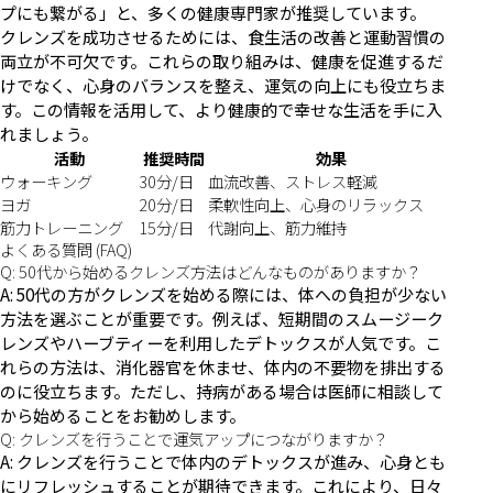
プにも繋がる」と、多くの健康専門家が推奨しています。
クレンズを成功させるためには、食生活の改善と運動習慣の
両立が不可欠です。これらの取り組みは、健康を促進するだ
けでなく、心身のバランスを整え、運気の向上にも役立ちま
す。この情報を活用して、より健康的で幸せな生活を手に入
れましょう。
活動
推奨時間
効果
ウォーキング
30分/日
血流改善、ストレス軽減
ヨガ
20分/日
柔軟性向上、心身のリラックス
筋力トレーニング
15分/日
代謝向上、筋力維持
よくある質問 (FAQ)
Q: 50代から始めるクレンズ方法はどんなものがありますか？
A: 50代の方がクレンズを始める際には、体への負担が少ない
方法を選ぶことが重要です。例えば、短期間のスムージーク
レンズやハーブティーを利用したデトックスが人気です。こ
れらの方法は、消化器官を休ませ、体内の不要物を排出する
のに役立ちます。ただし、持病がある場合は医師に相談して
から始めることをお勧めします。
Q: クレンズを行うことで運気アップにつながりますか？
A: クレンズを行うことで体内のデトックスが進み、心身とも
にリフレッシュすることが期待できます。これにより、日々