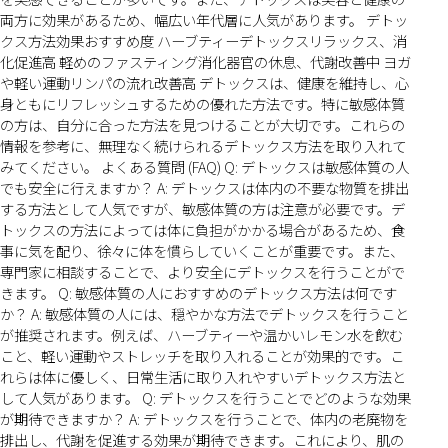
両方に効果があるため、幅広い年代層に人気があります。 デトッ
クス方法効果おすすめ度 ハーブティーデトックスリラックス、消
化促進高 軽めのファスティング消化器官の休息、代謝改善中 ヨガ
や軽い運動リンパの流れ改善高 デトックスは、健康を維持し、心
身ともにリフレッシュするための優れた方法です。特に敏感体質
の方は、自分に合った方法を見つけることが大切です。これらの
情報を参考に、無理なく続けられるデトックス方法を取り入れて
みてください。 よくある質問 (FAQ) Q: デトックスは敏感体質の人
でも安全に行えますか？ A: デトックスは体内の不要な物質を排出
する方法として人気ですが、敏感体質の方は注意が必要です。デ
トックスの方法によっては体に負担がかかる場合があるため、食
事に気を配り、徐々に体を慣らしていくことが重要です。また、
専門家に相談することで、より安全にデトックスを行うことがで
きます。 Q: 敏感体質の人におすすめのデトックス方法は何です
か？ A: 敏感体質の人には、穏やかな方法でデトックスを行うこと
が推奨されます。例えば、ハーブティーや温かいレモン水を飲む
こと、軽い運動やストレッチを取り入れることが効果的です。こ
れらは体に優しく、日常生活に取り入れやすいデトックス方法と
して人気があります。 Q: デトックスを行うことでどのような効果
が期待できますか？ A: デトックスを行うことで、体内の老廃物を
排出し、代謝を促進する効果が期待できます。これにより、肌の