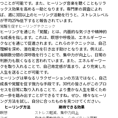
つことが可能です。また、ヒーリング音楽を聴くこともリラ
ックス効果を高める一助となります。専門家の調査によれ
ば、週に3回以上のヒーリング活動を行うと、ストレスレベル
が平均25%低下すると報告されています。
覚醒を促すヒーリングテクニック
ヒーリングを通じた「覚醒」とは、内面的な気づきや精神的
な成長を指します。これは、瞑想や呼吸法、エネルギーワー
クなどを通じて促進されます。これらのテクニックは、自己
理解を深め、潜在能力を引き出す助けとなります。例えば、
毎朝数分間の深呼吸を行うことで、集中力が向上し、日常の
判断力も鋭くなると言われています。また、エネルギーワー
クを取り入れることで、自己肯定感が高まり、より充実した
人生を送ることが可能です。
ヒーリングは単なるリラクゼーションの方法ではなく、自己
成長や覚醒を促す強力な手段です。30代の皆さんがこのプロ
セスを日常に取り入れることで、より豊かな人生を築くため
の一歩を踏み出すことができるですね。ぜひ、様々なヒーリ
ング方法を試し、自分に合ったものを見つけてください。
ヒーリング方法
期待できる効果
瞑想
ストレス軽減、集中力向上
ヨガ
身体の柔軟性向上、心のバランス調整