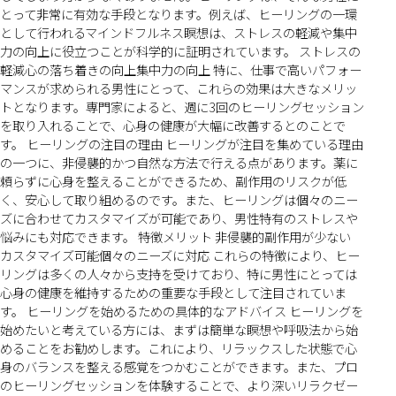
とって非常に有効な手段となります。例えば、ヒーリングの一環
として行われるマインドフルネス瞑想は、ストレスの軽減や集中
力の向上に役立つことが科学的に証明されています。 ストレスの
軽減心の落ち着きの向上集中力の向上 特に、仕事で高いパフォー
マンスが求められる男性にとって、これらの効果は大きなメリッ
トとなります。専門家によると、週に3回のヒーリングセッション
を取り入れることで、心身の健康が大幅に改善するとのことで
す。 ヒーリングの注目の理由 ヒーリングが注目を集めている理由
の一つに、非侵襲的かつ自然な方法で行える点があります。薬に
頼らずに心身を整えることができるため、副作用のリスクが低
く、安心して取り組めるのです。また、ヒーリングは個々のニー
ズに合わせてカスタマイズが可能であり、男性特有のストレスや
悩みにも対応できます。 特徴メリット 非侵襲的副作用が少ない
カスタマイズ可能個々のニーズに対応 これらの特徴により、ヒー
リングは多くの人々から支持を受けており、特に男性にとっては
心身の健康を維持するための重要な手段として注目されていま
す。 ヒーリングを始めるための具体的なアドバイス ヒーリングを
始めたいと考えている方には、まずは簡単な瞑想や呼吸法から始
めることをお勧めします。これにより、リラックスした状態で心
身のバランスを整える感覚をつかむことができます。また、プロ
のヒーリングセッションを体験することで、より深いリラクゼー