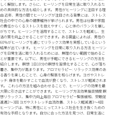
しく解説します。さらに、ヒーリングを日常生活に取り入れるた
めの具体的な方法も紹介します。 男性がヒーリングに注目する理
由 近年、男性の間でヒーリングが注目される背景には、ストレス
社会の中での心身の健康維持が挙げられます。男性は仕事や家庭
の責任からくるストレスを抱えやすく、心と体のバランスを崩し
がちです。ヒーリングを活用することで、ストレスを軽減し、生
活の質を向上させることができます。ある調査によれば、男性の
60%がヒーリングを通じてリラックス効果を実感しているという
結果が出ています。 ヒーリングを日常に取り入れる方法 ヒーリン
グを日常生活に取り入れるためには、無理のない範囲で始めるこ
とが重要です。以下に、男性が手軽にできるヒーリングの方法を
紹介します。 瞑想: 1日10分の瞑想を習慣化することで、心が落ち
着き、集中力が高まります。アロマセラピー: リラックス効果のあ
る香りを楽しむことで、心身の緊張を和らげます。ヨガやストレ
ッチ: 身体を動かすことで血流が良くなり、ストレスが軽減されま
す。 これらの方法を組み合わせることで、ヒーリングの効果を最
大限に引き出すことができます。 ヒーリング方法効果推奨頻度 瞑
想リラックス、集中力向上毎日 アロマセラピー緊張緩和、安眠促
進週2〜3回 ヨガやストレッチ血流改善、ストレス軽減週3〜4回
ヒーリングは、特に男性にとってストレス社会を生き抜くための
有効な手段となります。自分に合った方法を見つけ、日常生活に