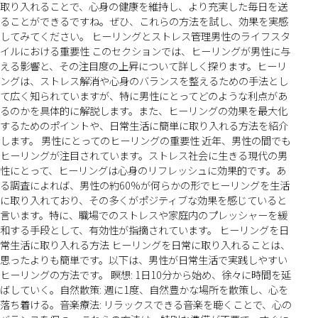
取り入れることで、心身の健康を維持し、より充実した毎日を送
ることができるですね。ぜひ、これらの方法を試し、効果を実感
してみてください。 ヒーリングとストレス管理男性のライフスタ
イルにおける重要性 このセクションでは、ヒーリングが男性に与
える影響と、その注目度の上昇について詳しく探ります。ヒーリ
ングは、ストレス解消や心身のバランスを整えるための手法とし
て広く知られていますが、特に男性にとってどのような利点があ
るのかを具体的に解説します。また、ヒーリングの効果を最大化
するためのポイントや、日常生活に簡単に取り入れる方法を紹介
します。 男性にとってのヒーリングの重要性 近年、男性の間でも
ヒーリングが注目されています。ストレス社会に生きる現代の男
性にとって、ヒーリングは心身のリフレッシュに効果的です。あ
る調査によれば、男性の約60%が何らかの形でヒーリングを生活
に取り入れており、その多くがポジティブな効果を感じていると
言います。特に、職場でのストレスや家庭内のプレッシャーを緩
和する手段として、有効性が指摘されています。 ヒーリングを日
常生活に取り入れる方法 ヒーリングを日常に取り入れることは、
思ったよりも簡単です。以下は、男性が日常生活で実践しやすい
ヒーリングの方法です。 瞑想: 1日10分から始め、徐々に時間を延
ばしていく。自然散策: 週に1度、自然豊かな場所を散策し、心を
落ち着ける。音楽療法: リラックスできる音楽を聴くことで、心の