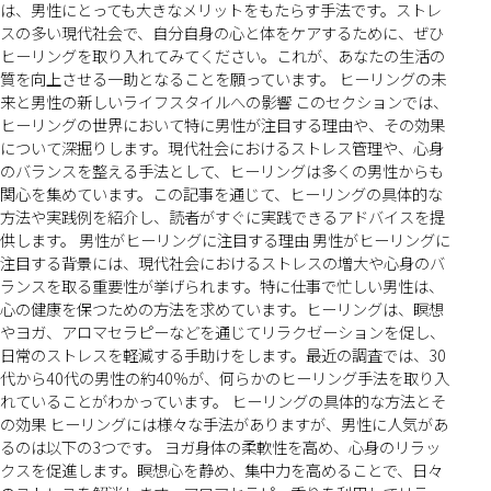
は、男性にとっても大きなメリットをもたらす手法です。ストレ
スの多い現代社会で、自分自身の心と体をケアするために、ぜひ
ヒーリングを取り入れてみてください。これが、あなたの生活の
質を向上させる一助となることを願っています。 ヒーリングの未
来と男性の新しいライフスタイルへの影響 このセクションでは、
ヒーリングの世界において特に男性が注目する理由や、その効果
について深掘りします。現代社会におけるストレス管理や、心身
のバランスを整える手法として、ヒーリングは多くの男性からも
関心を集めています。この記事を通じて、ヒーリングの具体的な
方法や実践例を紹介し、読者がすぐに実践できるアドバイスを提
供します。 男性がヒーリングに注目する理由 男性がヒーリングに
注目する背景には、現代社会におけるストレスの増大や心身のバ
ランスを取る重要性が挙げられます。特に仕事で忙しい男性は、
心の健康を保つための方法を求めています。ヒーリングは、瞑想
やヨガ、アロマセラピーなどを通じてリラクゼーションを促し、
日常のストレスを軽減する手助けをします。最近の調査では、30
代から40代の男性の約40%が、何らかのヒーリング手法を取り入
れていることがわかっています。 ヒーリングの具体的な方法とそ
の効果 ヒーリングには様々な手法がありますが、男性に人気があ
るのは以下の3つです。 ヨガ身体の柔軟性を高め、心身のリラッ
クスを促進します。瞑想心を静め、集中力を高めることで、日々