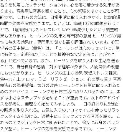
香りを利用したリラクゼーションは、心を落ち着かせる効果があ
ります。音楽療法音楽を聴くことで、心の緊張をほぐすことが可
能です。 これらの方法は、日常生活に取り入れやすく、比較的短
時間で効果を実感できます。たとえば、毎朝10分の瞑想を行うこ
とで、1週間後にはストレスレベルが30%減少したという調査結
果もあります。 ヒーリングの効果と専門家の意見 ヒーリングが男
性に与える効果は、専門家の間でも高く評価されています。心理
学者の田中博士（仮名）は、「ヒーリングは心のリセットに非常
に有効で、定期的に行うことで精神的な安定を保つことができ
る」と述べています。また、ヒーリングを取り入れた生活を送る
ことで、自分自身の感情に対する理解が深まり、人間関係の改善
にもつながります。 ヒーリング方法主な効果 瞑想ストレス軽減、
集中力向上 アロマテラピーリラクゼーション、心の落ち着き 音楽
療法心の緊張緩和、気分の改善 ヒーリングを日常に取り入れるた
めのアドバイス ヒーリングを日常生活に取り入れるためには、ま
ずは小さなステップから始めることが重要です。以下のアドバイ
スを参考に、無理なく始めてみましょう。 一日の終わりに5分間
の瞑想を取り入れる。お気に入りのアロマオイルを使ったリラッ
クスタイムを設ける。通勤中にリラックスできる音楽を聴く。 こ
れらのアクションを日常に組み込むことで、徐々に心身のバラン
スが整い、ヒーリングの効果を実感できるですね。 ヒーリング