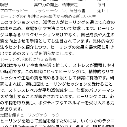
瞑想
集中力の向上、精神安定
毎日
アロマセラピー
リラクゼーション、気分改善
週1回
ヒーリングの可能性と未来30代から始める新しい人生
このセクションでは、30代の方がヒーリングを通じて心身の
健康を高め、覚醒を促す方法について探求します。ヒーリン
グは単なるリラクゼーションだけでなく、自己成長や人生の
質を向上させる手段としても注目されています。具体的な方
法やヒントを紹介しつつ、ヒーリングの効果を最大限に引き
出すためのステップを明らかにします。
ヒーリングが30代に与える影響
30代はキャリアや家庭生活で忙しく、ストレスが蓄積しやす
い時期です。この年代にとってヒーリングは、精神的なリフ
レッシュや生活の質を高める手段として非常に有効です。研
究によれば、週に1回のヒーリングセッションを受けること
で、ストレスレベルが平均25%減少し、仕事のパフォーマン
スが向上することが報告されています。ヒーリングには、心
の平穏を取り戻し、ポジティブなエネルギーを受け入れる力
があります。
覚醒を促すヒーリングテクニック
ヒーリングを通じて覚醒を促すためには、いくつかのテクニ
ックを組み合わせることが効果的です。例えば、瞑想や深呼