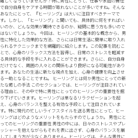
難しくなっていませんか？特に男性にとって、仕事や家庭の責任
で自分自身をケアする時間が取れないことが多いですね。そんな
あなたにとって、『ヒーリング』は大いに注目すべきテーマで
す。しかし、「ヒーリング」と聞いても、具体的に何をすればい
いのか、どんな効果が期待できるのか、疑問に思う方も多いので
はないでしょうか。 今回は、ヒーリングの基本的な概念から、男
性に特化した効果的な方法、さらには日常生活に簡単に取り入れ
られるテクニックまでを網羅的に紹介します。この記事を読むこ
とで、心身のリラックス方法を習得し、日常のストレスを軽減す
る具体的な手段を手に入れることができます。さらに、自分自身
だけでなく、周囲の人々との関係もより良好になる可能性があり
ます。あなたの生活に新たな視点を加え、心身の健康を向上させ
る一助となることですね。 ヒーリングとは何か男性にとっての新
たな癒しの手法 このセクションでは、ヒーリングが注目されてい
る理由と、その中で特に男性にとってのヒーリングの重要性を掘
り下げていきます。ヒーリングは単なるリラクゼーションを超
え、心身のバランスを整える有効な手段として注目されていま
す。特に現代の忙しいライフスタイルを送る男性にとって、ヒー
リングはどのようなメリットをもたらすのでしょうか。 男性にと
ってのヒーリングの重要性 男性の中には、日々のストレスやプレ
ッシャーを抱えながらもそれを表に出さず、心身のバランスを崩
してしまう方が少なくありません。ヒーリングは、そんな男性に