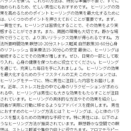
バランスを保つ。 これらの方法は、特別な準備が不要で、すぐに
始められるため、忙しい男性にもおすすめです。 ヒーリングの効
果を高めるためのポイント ヒーリングの効果を最大化するために
は、いくつかのポイントを押さえておくことが重要です。まず、
一貫性です。ヒーリングは習慣化することで、その効果をより実
感することができます。また、周囲の環境も大切です。静かな場
所で行うことで、より深いリラックス効果が得られるですね。 方
法所要時間効果 瞑想10-20分ストレス軽減 自然散策30-60分心身
のリフレッシュ 音楽療法15-30分心の安定 最後に、ヒーリングは
継続することでその効果が増します。ぜひ、日常の一部として取
り入れ、心身の健康を保つために役立ててください。ヒーリング
を通じて、充実した毎日を手に入れましょう。 ヒーリングの効果
を最大化するためのライフスタイルの工夫 このセクションでは、
ヒーリングをテーマに、特に男性に注目した内容をお届けしま
す。近年、ストレス社会の中で心身のリラクゼーションが求めら
れる中、ヒーリングは男性にも大きな効果をもたらすことが注目
されています。ヒーリングの具体的な方法やその効果を紹介し、
読者が実際に行動に移せるようなアドバイスを提供します。 男性
におすすめのヒーリング方法とは？ ヒーリングは、心と体のバラ
ンスを整えるための効果的な手段です。特に男性には、以下のよ
うなヒーリング方法が推奨されています。 瞑想静かな空間での瞑
想は、ストレス軽減や集中力向上に役立ちます。アロマテラピー