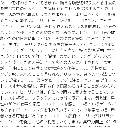
ションを味わうことができます。 簡単な瞑想を取り入れる呼吸法
を学ぶプロのセッションを体験する これらを実践することで、日
常生活の中で心地よいリズムを取り戻し、より健やかな生活を送
ることが可能です。ぜひ、ヒーリングを生活に取り入れてみてく
ださい。 ヒーリングは、男性が抱えるストレスを軽減し、心身の
バランスを整えるための効果的な手段です。ぜひ、自分自身の健
康のために日常に取り入れて、その効果を実感してみてくださ
い。 男性がヒーリングを始める際の第一歩 このセクションでは、
「ヒーリング」というテーマに焦点を当て、特に男性が注目すべ
きポイントについて詳しく解説します。ヒーリングは心身のバラ
ンスを整えるための手法として多くの人々に利用されています
が、男性にとっても重要な要素が多く存在します。男性がヒーリ
ングを取り入れることで得られるメリットや、具体的な方法につ
いてご紹介します。 男性がヒーリングに注目すべき理由 近年、ス
トレス社会の影響で、男性も心の健康を維持することが求められ
ています。ヒーリングは、心と体の両方に働きかけることで、ス
トレスを軽減し、リラックスした状態を促進します。例えば、男
性の30%が仕事や家庭でのストレスを感じているというデータが
ありますが、ヒーリングを取り入れることでこの数字を大幅に改
善できる可能性があります。 ストレス解消: ヒーリングはリラク
ゼーションを促し、心の平穏をもたらします。集中力向上: メンタ