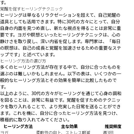
す。
覚醒を促すヒーリングテクニック
ヒーリングは単なるリラクゼーションを超えて、自己覚醒の
道具としても活用できます。特に30代の方々にとって、自分
自身の内面を見つめ直し、新たな視点を得ることは非常に重
要です。ヨガや瞑想といったヒーリングテクニックは、心の
静けさを取り戻し、深い内省を促します。専門家は、「毎日
の瞑想は、自己の成長と覚醒を加速させるための重要なステ
ップです」と述べています。
ヒーリング方法の選び方
多くのヒーリング方法が存在する中で、自分に合ったものを
選ぶのは難しいかもしれません。以下の表は、いくつかの一
般的なヒーリング方法とその効果を簡単に比較したもので
す。
以上のように、30代の方々がヒーリングを通じて心身の調和
を図ることは、非常に有益です。覚醒を促すためのテクニッ
クを取り入れることで、より充実した日常を送ることができ
ます。これを機に、自分に合ったヒーリング方法を見つけ、
積極的に取り入れてみてください。
ヒーリング方法
主な効果
推奨頻度
ヨガ
柔軟性の向上、ストレス軽減
週3回