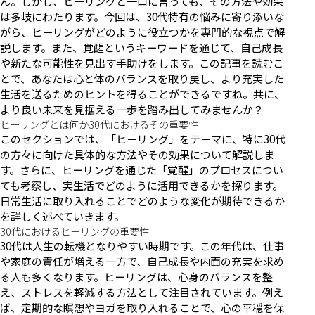
ん。しかし、ヒーリングと一口に言っても、その方法や効果
は多岐にわたります。今回は、30代特有の悩みに寄り添いな
がら、ヒーリングがどのように役立つかを専門的な視点で解
説します。また、覚醒というキーワードを通じて、自己成長
や新たな可能性を見出す手助けをします。この記事を読むこ
とで、あなたは心と体のバランスを取り戻し、より充実した
生活を送るためのヒントを得ることができるですね。共に、
より良い未来を見据える一歩を踏み出してみませんか？
ヒーリングとは何か30代におけるその重要性
このセクションでは、「ヒーリング」をテーマに、特に30代
の方々に向けた具体的な方法やその効果について解説しま
す。さらに、ヒーリングを通じた「覚醒」のプロセスについ
ても考察し、実生活でどのように活用できるかを探ります。
日常生活に取り入れることでどのような変化が期待できるか
を詳しく述べていきます。
30代におけるヒーリングの重要性
30代は人生の転機となりやすい時期です。この年代は、仕事
や家庭の責任が増える一方で、自己成長や内面の充実を求め
る人も多くなります。ヒーリングは、心身のバランスを整
え、ストレスを軽減する方法として注目されています。例え
ば、定期的な瞑想やヨガを取り入れることで、心の平穏を保