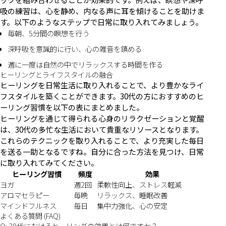
吸の練習は、心を静め、内なる声に耳を傾けることを助けま
す。以下のようなステップで日常に取り入れてみましょう。
毎朝、5分間の瞑想を行う
深呼吸を意識的に行い、心の雑音を鎮める
週に一度は自然の中でリラックスする時間を作る
ヒーリングとライフスタイルの融合
ヒーリングを日常生活に取り入れることで、より豊かなライ
フスタイルを築くことができます。30代の方におすすめのヒ
ーリング習慣を以下の表にまとめました。
ヒーリングを通じて得られる心身のリラクゼーションと覚醒
は、30代の多忙な生活において貴重なリソースとなります。
これらのテクニックを取り入れることで、より充実した毎日
を送る一助となるですね。自分に合った方法を見つけ、日常
に取り入れてみてください。
ヒーリング習慣
頻度
効果
ヨガ
週2回
柔軟性向上、ストレス軽減
アロマセラピー
毎晩
リラックス、睡眠改善
マインドフルネス
毎日
集中力強化、心の安定
よくある質問 (FAQ)
Q: 30代におけるヒーリングの効果とは何ですか？