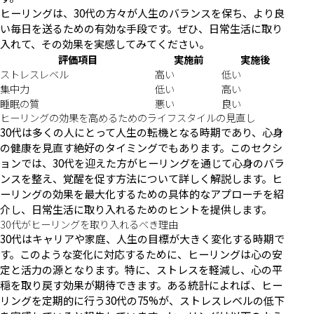
ヒーリングは、30代の方々が人生のバランスを保ち、より良
い毎日を送るための有効な手段です。ぜひ、日常生活に取り
入れて、その効果を実感してみてください。
評価項目
実施前
実施後
ストレスレベル
高い
低い
集中力
低い
高い
睡眠の質
悪い
良い
ヒーリングの効果を高めるためのライフスタイルの見直し
30代は多くの人にとって人生の転機となる時期であり、心身
の健康を見直す絶好のタイミングでもあります。このセクシ
ョンでは、30代を迎えた方がヒーリングを通じて心身のバラ
ンスを整え、覚醒を促す方法について詳しく解説します。ヒ
ーリングの効果を最大化するための具体的なアプローチを紹
介し、日常生活に取り入れるためのヒントを提供します。
30代がヒーリングを取り入れるべき理由
30代はキャリアや家庭、人生の目標が大きく変化する時期で
す。このような変化に対応するために、ヒーリングは心の安
定と活力の源となります。特に、ストレスを軽減し、心の平
穏を取り戻す効果が期待できます。ある統計によれば、ヒー
リングを定期的に行う30代の75%が、ストレスレベルの低下