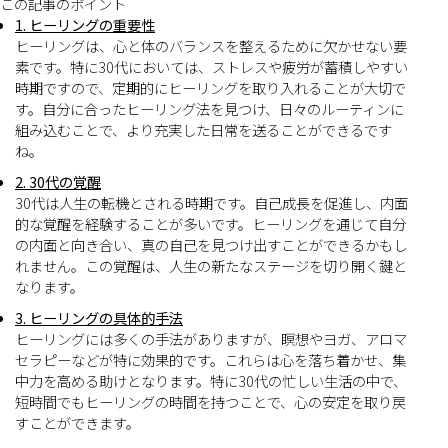
この記事のポイント
1. ヒーリングの重要性
ヒーリングは、心と体のバランスを整えるために欠かせない要
素です。特に30代においては、ストレスや疲労が蓄積しやすい
時期ですので、定期的にヒーリングを取り入れることが大切で
す。自分に合ったヒーリング法を見つけ、日々のルーティンに
組み込むことで、より充実した日常を送ることができるです
ね。
2. 30代の覚醒
30代は人生の転機とされる時期です。自己成長を促進し、内面
的な覚醒を経験することが多いです。ヒーリングを通じて自分
の内面と向き合い、真の自己を見つけ出すことができるかもし
れません。この覚醒は、人生の新たなステージを切り開く鍵と
なります。
3. ヒーリングの具体的手法
ヒーリングには多くの手法がありますが、瞑想やヨガ、アロマ
セラピーなどが特に効果的です。これらは心を落ち着かせ、集
中力を高める助けとなります。特に30代の忙しい生活の中で、
短時間でもヒーリングの時間を持つことで、心の安定を取り戻
すことができます。