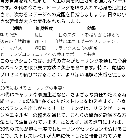
自分自身を深く理解し、人生の質を向上させる強力なツール
です。30代の今こそ、ヒーリングを取り入れて心身を活性化
させ、次なるステージへの覚醒を目指しましょう。日々の小
さな習慣が大きな変化をもたらします。
活動
推奨頻度
効果
朝の瞑想
毎日
一日のスタートを穏やかに迎える
週末の自然散策
週1回
自然のエネルギーでリフレッシュ
アロマバス
週2回
リラックスと心の解放
ヒーリングコミュニティへの参加サポートと共有
このセクションでは、30代の方々がヒーリングを通じて心身
のバランスを取り戻す方法に焦点を当てます。特に、覚醒の
プロセスと結びつけることで、より深い理解と実践を促しま
す。
30代におけるヒーリングの重要性
30代はキャリアや家庭生活など、さまざまな責任が増える時
期です。この時期に多くの人がストレスを抱えやすく、心身
のバランスを崩しがちです。ヒーリングは、リラクゼーショ
ンやエネルギーの整えを通じて、これらの問題を軽減する方
法として注目されています。たとえば、ある調査によれば、
30代の70%が週に一度でもヒーリングセッションを受けるこ
とで、ストレスレベルが大幅に低下したと報告されていま