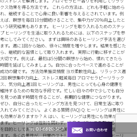
のストレスを解消します。アロマセラピー香りを利用してリラッ
クス効果を得る方法です。 これらの方法は、どれも手軽に始めら
れ、継続することで心身に良い影響を与えるとされています。例
えば、瞑想を毎日10分間続けることで、集中力が20%向上したと
いう研究結果もあります。 ヒーリングを取り入れるためのステッ
プ ヒーリングを生活に取り入れるためには、以下のステップを参
考にしてみてください。 まずは興味のあるヒーリング手法を選び
ます。週に1回から始め、徐々に頻度を増やします。結果を感じた
ら、継続的な習慣として取り入れます。 実際に行動に移すことが
大切です。例えば、最初は5分間の瞑想から始め、慣れてきたら
時間を延ばしてみましょう。自分に合ったペースで進めることが
成功の鍵です。 方法効果推奨頻度 ヨガ柔軟性向上、リラックス週
2回 瞑想集中力向上、ストレス軽減毎日 アロマセラピーリラック
ス、気分向上週1回 ヒーリングは、男性にとっても心身の健康を
維持するための有効な手段です。忙しい日々の中で少しでも自分
を見つめ直す時間を作ることが、長期的な健康につながります。
ぜひ、自分に合ったヒーリング方法を見つけて、日常生活に取り
入れてみてください。 よくある質問 (FAQ) Q: ヒーリングは男性に
も効果がありますか？ A: はい、ヒーリングは男性にも効果があり
ます。ヒーリングは性別を問わず、心身のバランスを整えること
を目的としており、ストレスの軽減やリラクゼーションを促進し
お問い合わせ
03-6820-3157
TEL
ます。多くの男性が、日常のストレスからの解放を求めてヒーリ