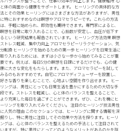
ルバランスが整うことで、仕事の効率が向上します。健康維持: 心
と体の両面から健康をサポートします。 ヒーリングの具体的な方
法とその効果 ヒーリングにはさまざまな方法がありますが、男性
に特におすすめなのは瞑想やアロマセラピーです。これらの方法
は、手軽に始められ、即効性も期待できます。専門家によると、
瞑想を日常に取り入れることで、心拍数が安定し、血圧が低下す
るという研究結果も報告されています。 ヒーリング方法効果 瞑想
ストレス軽減、集中力向上 アロマセラピーリラクゼーション、気
分転換 ヒーリングを始めるための第一歩 ヒーリングを日常生活に
取り入れるためには、まずは小さな一歩から始めてみることが重
要です。例えば、毎日5分の瞑想を日課にするだけでも、心の健
康に大きな変化をもたらします。また、アロマセラピーを試して
みるのもおすすめです。自宅にアロマディフューザーを設置し、
好きな香りを楽しむことで、心地よい空間を作り出せます。 ヒー
リングは、男性にとっても日常生活を豊かにするための大切な手
段です。ストレスを軽減し、心と体のバランスを整えることで、
より充実した毎日を過ごすことができます。ぜひ、これを機にヒ
ーリングを取り入れてみてください。 注目のヒーリング技法男性
に人気の理由 このセクションでは、ヒーリングに関する情報を深
掘りし、特に男性に注目してその効果や方法を探ります。ヒーリ
ングは、心と体のバランスを整えるための手法として注目されて
いますが、特に男性にとってどのようなメリットがあるのかを詳