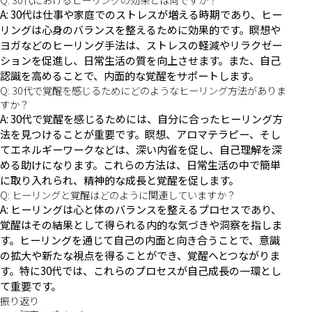
A: 30代は仕事や家庭でのストレスが増える時期であり、ヒー
リングは心身のバランスを整えるために効果的です。瞑想や
ヨガなどのヒーリング手法は、ストレスの軽減やリラクゼー
ションを促進し、日常生活の質を向上させます。また、自己
認識を高めることで、内面的な覚醒をサポートします。
Q: 30代で覚醒を感じるためにどのようなヒーリング方法がありま
すか？
A: 30代で覚醒を感じるためには、自分に合ったヒーリング方
法を見つけることが重要です。瞑想、アロマテラピー、そし
てエネルギーワークなどは、深い内省を促し、自己理解を深
める助けになります。これらの方法は、日常生活の中で簡単
に取り入れられ、精神的な成長と覚醒を促します。
Q: ヒーリングと覚醒はどのように関連していますか？
A: ヒーリングは心と体のバランスを整えるプロセスであり、
覚醒はその結果として得られる内的な気づきや洞察を指しま
す。ヒーリングを通じて自己の内面と向き合うことで、意識
の拡大や新たな視点を得ることができ、覚醒へとつながりま
す。特に30代では、これらのプロセスが自己成長の一環とし
て重要です。
振り返り