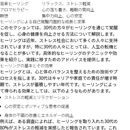
音楽ヒーリング
リラックス、ストレス軽減
アロマセラピー
心の落ち着き、睡眠の質向上
瞑想
集中力向上、心の安定
ヒーリングによる自己覚醒内面的な成長と変革
このセクションでは、30代の方々がヒーリングを通じて覚醒
を促し、心身の健康を向上させる方法について解説します。
ヒーリングは近年、ストレス社会において多くの人々に支持
されていますが、特に30代の人々にとっては、人生の転機と
なることが多いです。具体的なヒーリングのテクニックや効
果を紹介し、実践に移すためのアドバイスを提供します。
ヒーリングの基本とその効果
ヒーリングとは、心と体のバランスを整えるための技術やプ
ロセスを指します。30代はキャリアや家庭での責任が増す時
期で、ストレスが蓄積しやすい年代です。ヒーリングによっ
て得られる効果としては、以下のようなものがあります。
ストレスの軽減とリラクゼーション
心の安定とポジティブな思考の促進
身体の不調の改善とエネルギーの向上
例えば、ある調査によれば、ヒーリングを取り入れた30代の
80%がストレスの軽減を実感したと報告されています。これ