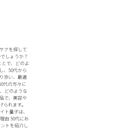
ケアを探して
のでしょうか？
ことで、どのよ
、50代から
り添い、最適
50代の方々に
て、どのような
製品で、美容や
げられます。
ワイト量子は、
由 50代にお
イントを紹介し