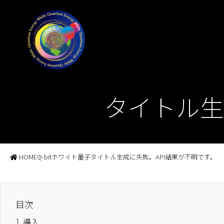
タイトル生
HOME
Q-bitホワイト量子
タイトル生成に失敗。API結果が不明です。
目次
1.
導入