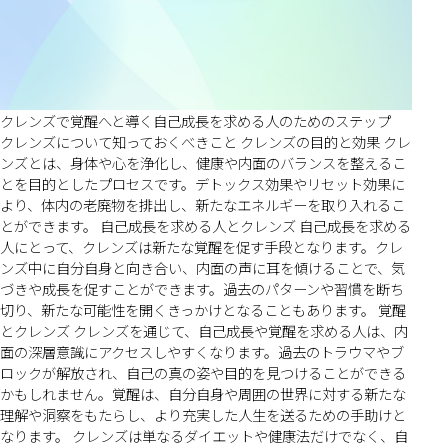
クレンズで覚醒へと導く自己成長を求める人のためのステップ
クレンズについて知っておくべきこと クレンズの目的と効果 クレ
ンズとは、身体や心を浄化し、健康や内面のバランスを整えるこ
とを目的としたプロセスです。デトックス効果やリセット効果に
より、体内の老廃物を排出し、新たなエネルギーを取り入れるこ
とができます。 自己成長を求める人とクレンズ 自己成長を求める
人にとって、クレンズは新たな覚醒を促す手段となります。クレ
ンズ中に自分自身と向き合い、内面の声に耳を傾けることで、気
づきや成長を促すことができます。過去のパターンや習慣を断ち
切り、新たな可能性を開くきっかけとなることもあります。 覚醒
とクレンズ クレンズを通じて、自己成長や覚醒を求める人は、内
面の深層意識にアクセスしやすくなります。過去のトラウマやブ
ロックが解放され、自己の真の姿や目的を見つけることができる
かもしれません。覚醒は、自分自身や周囲の世界に対する新たな
理解や洞察をもたらし、より充実した人生を送るための手助けと
なります。 クレンズは単なるダイエットや健康法だけでなく、自