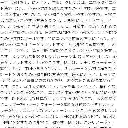
ープ（かぼちゃ、にんじん、生姜） クレンズは、単なるダイエッ
ト法ではなく、心身の健康を取り戻すための有力な手段です。エ
ンパス体質の方は特に、その効果を実感しやすいですね。日常生
活に取り入れやすい方法を見つけ、定期的にリセットすること
で、より充実した生活を送りましょう。 日常生活で取り入れるク
レンズ習慣 クレンズは、日常生活において心身のバランスを保つ
ための強力なツールです。特にエンパス体質の方々にとって、外
部からのエネルギーをリセットすることは非常に重要です。この
セクションでは、毎日手軽に実践できるクレンズの習慣を提案し
ます。 シンプルな朝のクレンズルーチン 朝の時間を利用して、心
身をリセットすることができます。例えば、レモンウォーターを
飲むことは、体内の毒素を排出し、新しい一日を活力に満ちたス
タートを切るための効果的な方法です。研究によると、レモンに
はビタミンCが豊富に含まれており、免疫力を高める効果があり
ます。また、深呼吸や軽いストレッチも取り入れると、精神的な
クリアリングが促進され、エンパス体質の方にとっては特に有効
です。以下のような簡単なステップで実践できます。 起床後すぐ
にコップ一杯のレモンウォーターを飲む5分間の深呼吸とストレ
ッチを行うポジティブなアファメーションを唱える 夜のクレンズ
で心身を整える 夜のクレンズは、1日の疲れを取り除き、質の良
い睡眠を促すために非常に有効です。例えば、温かいハーブティ