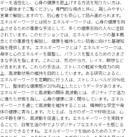
ギーを活性化し、心身の健康を底上げする方法を知りたい方は、
ぜひ最後までご覧ください。専門的な視点と共に、親しみやすい
言葉で解説しますので、初心者でも安心して読み進められます。
エネルギーワークとは何か エネルギーワークは、心身の健康を向
上させるための重要な手法として、多くの健康志向の人々に注目
されています。このセクションでは、エネルギーワークの基本概
念とその重要性を解説し、健康を維持したい読者に向けた基礎知
識を提供します。 エネルギーワークとは？ エネルギーワークは、
身体と心のエネルギーを調整し、バランスを整えるためのさまざ
まな手法を指します。これには、気功やヨガ、レイキ、瞑想など
が含まれます。これらの手法は、ストレスの軽減や免疫力の向
上、高波動状態の維持を目的としています。ある研究によると、
エネルギーワークを定期的に行う人は、ストレスレベルが30%低
下し、整体的な健康感が20%向上したというデータがあります。
エネルギーワークと高波動の関係 高波動とは、ポジティブで活力
に満ちた状態を指し、心身の健康に深く関与しています。エネル
ギーワークを通じて高波動を維持することは、精神的な安定や身
体の健康に寄与します。たとえば、ヨガのポーズや呼吸法は、心
の平静を保ち、高波動を促進します。エネルギーワークを実践す
ることで、日常生活の中でよりポジティブなエネルギーを感じる
ことができるですね。 エネルギーワークを始めるためのステップ