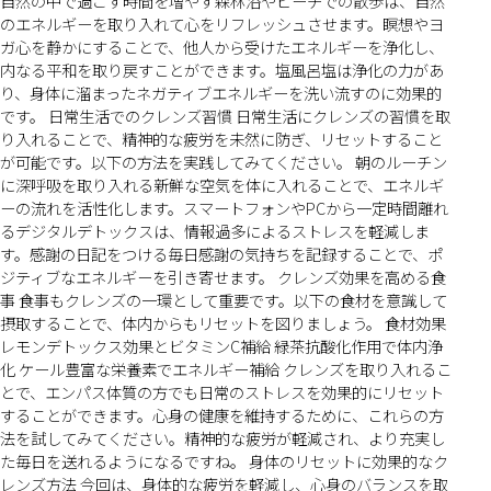
自然の中で過ごす時間を増やす森林浴やビーチでの散歩は、自然
のエネルギーを取り入れて心をリフレッシュさせます。瞑想やヨ
ガ心を静かにすることで、他人から受けたエネルギーを浄化し、
内なる平和を取り戻すことができます。塩風呂塩は浄化の力があ
り、身体に溜まったネガティブエネルギーを洗い流すのに効果的
です。 日常生活でのクレンズ習慣 日常生活にクレンズの習慣を取
り入れることで、精神的な疲労を未然に防ぎ、リセットすること
が可能です。以下の方法を実践してみてください。 朝のルーチン
に深呼吸を取り入れる新鮮な空気を体に入れることで、エネルギ
ーの流れを活性化します。スマートフォンやPCから一定時間離れ
るデジタルデトックスは、情報過多によるストレスを軽減しま
す。感謝の日記をつける毎日感謝の気持ちを記録することで、ポ
ジティブなエネルギーを引き寄せます。 クレンズ効果を高める食
事 食事もクレンズの一環として重要です。以下の食材を意識して
摂取することで、体内からもリセットを図りましょう。 食材効果
レモンデトックス効果とビタミンC補給 緑茶抗酸化作用で体内浄
化 ケール豊富な栄養素でエネルギー補給 クレンズを取り入れるこ
とで、エンパス体質の方でも日常のストレスを効果的にリセット
することができます。心身の健康を維持するために、これらの方
法を試してみてください。精神的な疲労が軽減され、より充実し
た毎日を送れるようになるですね。 身体のリセットに効果的なク
レンズ方法 今回は、身体的な疲労を軽減し、心身のバランスを取