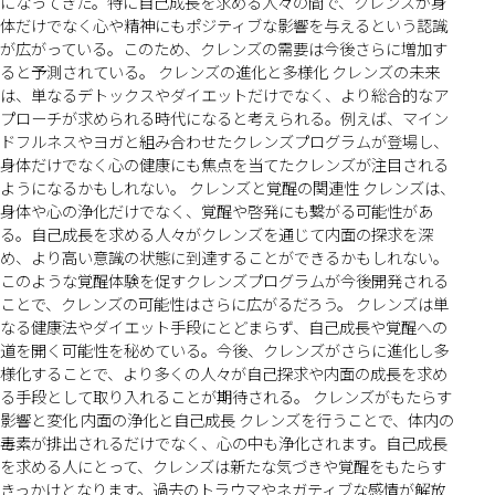
になってきた。特に自己成長を求める人々の間で、クレンズが身
体だけでなく心や精神にもポジティブな影響を与えるという認識
が広がっている。このため、クレンズの需要は今後さらに増加す
ると予測されている。 クレンズの進化と多様化 クレンズの未来
は、単なるデトックスやダイエットだけでなく、より総合的なア
プローチが求められる時代になると考えられる。例えば、マイン
ドフルネスやヨガと組み合わせたクレンズプログラムが登場し、
身体だけでなく心の健康にも焦点を当てたクレンズが注目される
ようになるかもしれない。 クレンズと覚醒の関連性 クレンズは、
身体や心の浄化だけでなく、覚醒や啓発にも繋がる可能性があ
る。自己成長を求める人々がクレンズを通じて内面の探求を深
め、より高い意識の状態に到達することができるかもしれない。
このような覚醒体験を促すクレンズプログラムが今後開発される
ことで、クレンズの可能性はさらに広がるだろう。 クレンズは単
なる健康法やダイエット手段にとどまらず、自己成長や覚醒への
道を開く可能性を秘めている。今後、クレンズがさらに進化し多
様化することで、より多くの人々が自己探求や内面の成長を求め
る手段として取り入れることが期待される。 クレンズがもたらす
影響と変化 内面の浄化と自己成長 クレンズを行うことで、体内の
毒素が排出されるだけでなく、心の中も浄化されます。自己成長
を求める人にとって、クレンズは新たな気づきや覚醒をもたらす
きっかけとなります。過去のトラウマやネガティブな感情が解放