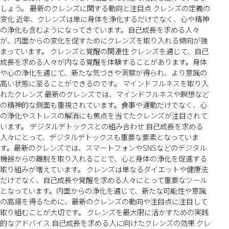
しょう。 最新のクレンズに関する動向と注目点 クレンズの定義の
変化 近年、クレンズは単に身体を浄化するだけでなく、心や精神
の浄化も含むようになってきています。自己成長を求める人々
が、内面からの変化を促すためにクレンズを取り入れる傾向が強
まっています。 クレンズと覚醒の関連性 クレンズを通じて、自己
成長を求める人々が内なる覚醒を体験することがあります。身体
や心の浄化を通じて、新たな気づきや洞察が得られ、より意識の
高い状態に至ることができるのです。 マインドフルネスを取り入
れたクレンズ 最新のクレンズでは、マインドフルネスや瞑想など
の精神的な側面も重視されています。食事や運動だけでなく、心
の浄化やストレスの解消にも焦点を当てたクレンズが注目されて
います。 デジタルデトックスとの組み合わせ 自己成長を求める
人々にとって、デジタルデトックスも重要な要素となっていま
す。最新のクレンズでは、スマートフォンやSNSなどのデジタル
機器からの離脱を取り入れることで、心と身体の浄化を促進する
取り組みが増えています。 クレンズは単なるダイエットや健康法
だけでなく、自己成長や覚醒を求める人々にとって重要なツール
となっています。内面からの浄化を通じて、新たな可能性や意識
の高揚を得るために、最新のクレンズの動向や注目点に注目して
取り組むことが大切です。 クレンズを最大限に活かすための実践
的なアドバイス 自己成長を求める人に向けたクレンズの効果 クレ