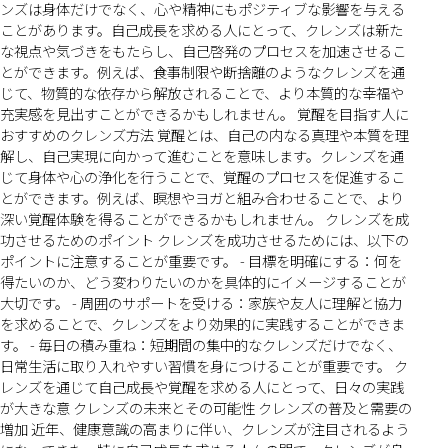
ンズは身体だけでなく、心や精神にもポジティブな影響を与える
ことがあります。自己成長を求める人にとって、クレンズは新た
な視点や気づきをもたらし、自己啓発のプロセスを加速させるこ
とができます。例えば、食事制限や断捨離のようなクレンズを通
じて、物質的な依存から解放されることで、より本質的な幸福や
充実感を見出すことができるかもしれません。 覚醒を目指す人に
おすすめのクレンズ方法 覚醒とは、自己の内なる真理や本質を理
解し、自己実現に向かって進むことを意味します。クレンズを通
じて身体や心の浄化を行うことで、覚醒のプロセスを促進するこ
とができます。例えば、瞑想やヨガと組み合わせることで、より
深い覚醒体験を得ることができるかもしれません。 クレンズを成
功させるためのポイント クレンズを成功させるためには、以下の
ポイントに注意することが重要です。 - 目標を明確にする：何を
得たいのか、どう変わりたいのかを具体的にイメージすることが
大切です。 - 周囲のサポートを受ける：家族や友人に理解と協力
を求めることで、クレンズをより効果的に実践することができま
す。 - 毎日の積み重ね：短期間の集中的なクレンズだけでなく、
日常生活に取り入れやすい習慣を身につけることが重要です。 ク
レンズを通じて自己成長や覚醒を求める人にとって、日々の実践
が大きな意 クレンズの未来とその可能性 クレンズの普及と需要の
増加 近年、健康意識の高まりに伴い、クレンズが注目されるよう