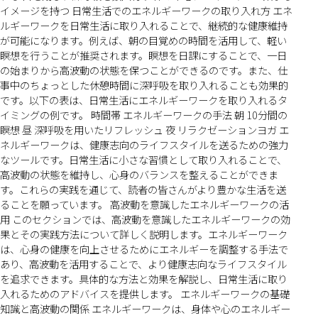
イメージを持つ 日常生活でのエネルギーワークの取り入れ方 エネ
ルギーワークを日常生活に取り入れることで、継続的な健康維持
が可能になります。例えば、朝の目覚めの時間を活用して、軽い
瞑想を行うことが推奨されます。瞑想を日課にすることで、一日
の始まりから高波動の状態を保つことができるのです。また、仕
事中のちょっとした休憩時間に深呼吸を取り入れることも効果的
です。以下の表は、日常生活にエネルギーワークを取り入れるタ
イミングの例です。 時間帯 エネルギーワークの手法 朝 10分間の
瞑想 昼 深呼吸を用いたリフレッシュ 夜 リラクゼーションヨガ エ
ネルギーワークは、健康志向のライフスタイルを送るための強力
なツールです。日常生活に小さな習慣として取り入れることで、
高波動の状態を維持し、心身のバランスを整えることができま
す。これらの実践を通じて、読者の皆さんがより豊かな生活を送
ることを願っています。 高波動を意識したエネルギーワークの活
用 このセクションでは、高波動を意識したエネルギーワークの効
果とその実践方法について詳しく説明します。エネルギーワーク
は、心身の健康を向上させるためにエネルギーを調整する手法で
あり、高波動を活用することで、より健康志向なライフスタイル
を追求できます。具体的な方法と効果を解説し、日常生活に取り
入れるためのアドバイスを提供します。 エネルギーワークの基礎
知識と高波動の関係 エネルギーワークは、身体や心のエネルギー