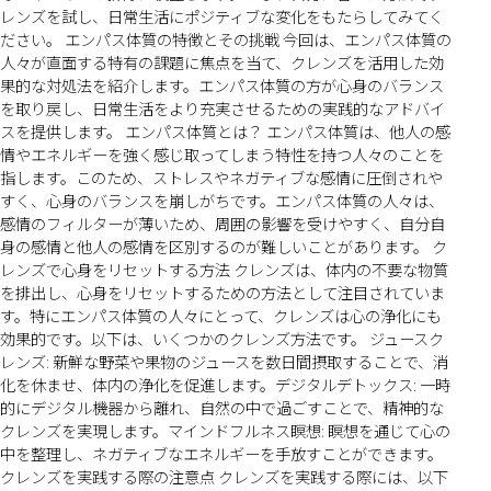
レンズを試し、日常生活にポジティブな変化をもたらしてみてく
ださい。 エンパス体質の特徴とその挑戦 今回は、エンパス体質の
人々が直面する特有の課題に焦点を当て、クレンズを活用した効
果的な対処法を紹介します。エンパス体質の方が心身のバランス
を取り戻し、日常生活をより充実させるための実践的なアドバイ
スを提供します。 エンパス体質とは？ エンパス体質は、他人の感
情やエネルギーを強く感じ取ってしまう特性を持つ人々のことを
指します。このため、ストレスやネガティブな感情に圧倒されや
すく、心身のバランスを崩しがちです。エンパス体質の人々は、
感情のフィルターが薄いため、周囲の影響を受けやすく、自分自
身の感情と他人の感情を区別するのが難しいことがあります。 ク
レンズで心身をリセットする方法 クレンズは、体内の不要な物質
を排出し、心身をリセットするための方法として注目されていま
す。特にエンパス体質の人々にとって、クレンズは心の浄化にも
効果的です。以下は、いくつかのクレンズ方法です。 ジュースク
レンズ: 新鮮な野菜や果物のジュースを数日間摂取することで、消
化を休ませ、体内の浄化を促進します。デジタルデトックス: 一時
的にデジタル機器から離れ、自然の中で過ごすことで、精神的な
クレンズを実現します。マインドフルネス瞑想: 瞑想を通じて心の
中を整理し、ネガティブなエネルギーを手放すことができます。
クレンズを実践する際の注意点 クレンズを実践する際には、以下