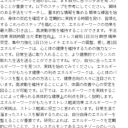
エネルギーワークを始めるには、まず自分に合った手法を見つけ
ることが重要です。以下のステップを参考にしてください。 興味
のある手法をリサーチし、基本的な情報を集める 簡単な練習を始
め、身体の反応を確認する 定期的に実践する時間を設け、習慣化
する これらのステップを踏むことで、エネルギーワークの効果を
最大限に引き出し、高波動状態を維持することができます。 手法
効果 実践時間 ヨガ 柔軟性向上、ストレス緩和 1日30分 瞑想 精神
安定、集中力強化 1日15分 レイキ エネルギーの調整、癒し 週1回
エネルギーワークは、心と体の健康を維持するための強力なツー
ルです。日常生活に取り入れることで、より健康的でバランスの
取れた生活を送ることができるですね。ぜひ、自分に合ったエネ
ルギーワークを見つけ、実践を始めてみてください。 エネルギー
ワークがもたらす健康への利点 エネルギーワークは、心と体のバ
ランスを整えるための方法として、健康志向の人々に注目されて
います。高波動を維持することにより、体調の改善や心の安定を
図ることが可能です。以下では、エネルギーワークを実践するこ
とによって得られる具体的な健康上の利点を詳しく説明します。
エネルギーワークがもたらすストレス軽減効果 エネルギーワーク
の実践は、ストレス軽減に役立つと言われています。日常生活で
溜まったストレスを解消するためには、自分自身のエネルギーを
整えることが重要です。研究によれば、エネルギーワークを定期
的に行うことで、ストレスホルモンであるコルチゾールのレベル