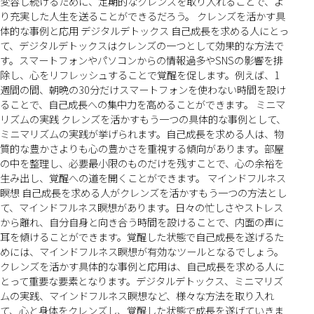
変容し続けるために、定期的なクレンズを取り入れることで、よ
り充実した人生を送ることができるだろう。 クレンズを活かす具
体的な事例と応用 デジタルデトックス 自己成長を求める人にとっ
て、デジタルデトックスはクレンズの一つとして効果的な方法で
す。スマートフォンやパソコンからの情報過多やSNSの影響を排
除し、心をリフレッシュすることで覚醒を促します。例えば、1
週間の間、朝晩の30分だけスマートフォンを使わない時間を設け
ることで、自己成長への集中力を高めることができます。 ミニマ
リズムの実践 クレンズを活かすもう一つの具体的な事例として、
ミニマリズムの実践が挙げられます。自己成長を求める人は、物
質的な豊かさよりも心の豊かさを重視する傾向があります。部屋
の中を整理し、必要最小限のものだけを残すことで、心の余裕を
生み出し、覚醒への道を開くことができます。 マインドフルネス
瞑想 自己成長を求める人がクレンズを活かすもう一つの方法とし
て、マインドフルネス瞑想があります。日々の忙しさやストレス
から離れ、自分自身と向き合う時間を設けることで、内面の声に
耳を傾けることができます。覚醒した状態で自己成長を遂げるた
めには、マインドフルネス瞑想が有効なツールとなるでしょう。
クレンズを活かす具体的な事例と応用は、自己成長を求める人に
とって重要な要素となります。デジタルデトックス、ミニマリズ
ムの実践、マインドフルネス瞑想など、様々な方法を取り入れ
て、心と身体をクレンズし、覚醒した状態で成長を遂げていきま