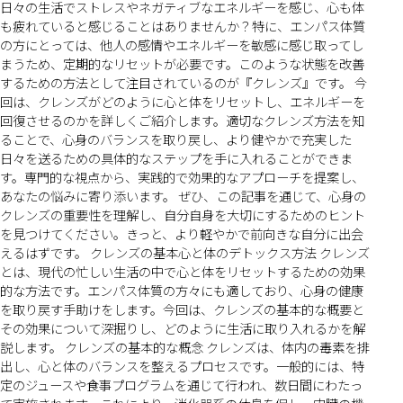
日々の生活でストレスやネガティブなエネルギーを感じ、心も体
も疲れていると感じることはありませんか？特に、エンパス体質
の方にとっては、他人の感情やエネルギーを敏感に感じ取ってし
まうため、定期的なリセットが必要です。このような状態を改善
するための方法として注目されているのが『クレンズ』です。 今
回は、クレンズがどのように心と体をリセットし、エネルギーを
回復させるのかを詳しくご紹介します。適切なクレンズ方法を知
ることで、心身のバランスを取り戻し、より健やかで充実した
日々を送るための具体的なステップを手に入れることができま
す。専門的な視点から、実践的で効果的なアプローチを提案し、
あなたの悩みに寄り添います。 ぜひ、この記事を通じて、心身の
クレンズの重要性を理解し、自分自身を大切にするためのヒント
を見つけてください。きっと、より軽やかで前向きな自分に出会
えるはずです。 クレンズの基本心と体のデトックス方法 クレンズ
とは、現代の忙しい生活の中で心と体をリセットするための効果
的な方法です。エンパス体質の方々にも適しており、心身の健康
を取り戻す手助けをします。今回は、クレンズの基本的な概要と
その効果について深掘りし、どのように生活に取り入れるかを解
説します。 クレンズの基本的な概念 クレンズは、体内の毒素を排
出し、心と体のバランスを整えるプロセスです。一般的には、特
定のジュースや食事プログラムを通じて行われ、数日間にわたっ