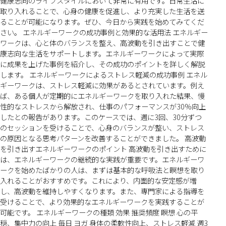
健康志向のライフスタイルにおいて非常に有用です。日常生活に
取り入れることで、心身の健康を促進し、より充実した生活を送
ることが可能になります。ぜひ、今日から実践を始めてみてくだ
さい。 エネルギーワークの成功事例と効果的な活用法 エネルギー
ワークは、心と体のバランスを整え、高波動を引き出すことで健
康志向な生活をサポートします。エネルギーワークによって実際
に成果を上げた事例を紹介し、その成功のポイントを詳しく解説
します。 エネルギーワークによるストレス軽減の成功事例 エネル
ギーワークは、ストレス軽減に効果があるとされています。例え
ば、ある個人が定期的にエネルギーワークを取り入れた結果、慢
性的なストレスから解放され、仕事のパフォーマンスが30%向上
したとの報告があります。このケースでは、週に3回、30分ずつ
のセッションを受けることで、心身のバランスが整い、ストレス
の原因となる思考パターンを改善することができました。 高波動
を引き出すエネルギーワークのポイント 高波動を引き出すために
は、エネルギーワークの継続的な実践が重要です。エネルギーワ
ークを始めたばかりの人は、まずは基本的な呼吸法と瞑想を取り
入れることがおすすめです。これにより、内面的な安定感が増
し、高波動を維持しやすくなります。また、専門家による指導を
受けることで、より効果的なエネルギーワークを実践することが
可能です。 エネルギーワークの種類 効果 推奨頻度 瞑想 心の平
穏、集中力の向上 毎日 ヨガ 身体の柔軟性向上、ストレス軽減 週3