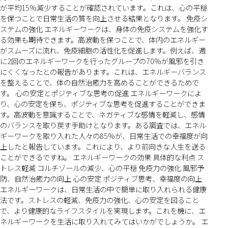
が平均15%減少することが確認されています。これは、心の平穏
を保つことで日常生活の質を向上させる結果となります。 免疫シ
ステムの強化 エネルギーワークは、身体の免疫システムを強化す
る効果も期待できます。高波動を保つことで、体内のエネルギー
がスムーズに流れ、免疫細胞の活性化を促進します。例えば、週
に2回のエネルギーワークを行ったグループの70%が風邪を引き
にくくなったとの報告があります。これは、エネルギーバランス
を整えることで、体の自然治癒力を高めることができるためで
す。 心の安定とポジティブな思考の促進 エネルギーワークによ
り、心の安定を保ち、ポジティブな思考を促進することができま
す。高波動を意識することで、ネガティブな感情を軽減し、感情
のバランスを取り戻す手助けとなります。ある調査では、エネル
ギーワークを取り入れた人々の85%が、日常生活での幸福度が向
上したと報告しています。これにより、より前向きな人生を送る
ことができるですね。 エネルギーワークの効果 具体的な利点 ス
トレス軽減 コルチゾールの減少、心の平穏 免疫力の強化 風邪予
防、自然治癒力の向上 心の安定 ポジティブ思考、幸福度の向上
エネルギーワークは、日常生活の中で簡単に取り入れられる健康
法です。ストレスの軽減、免疫力の強化、心の安定を図ること
で、より健康的なライフスタイルを実現します。これを機に、エ
ネルギーワークを生活に取り入れてみてはいかがでしょうか。 エ