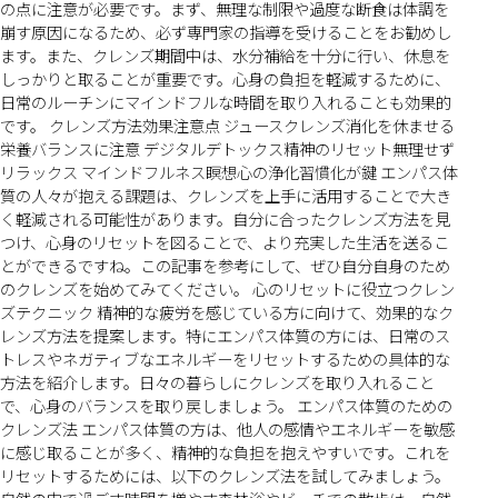
の点に注意が必要です。まず、無理な制限や過度な断食は体調を
崩す原因になるため、必ず専門家の指導を受けることをお勧めし
ます。また、クレンズ期間中は、水分補給を十分に行い、休息を
しっかりと取ることが重要です。心身の負担を軽減するために、
日常のルーチンにマインドフルな時間を取り入れることも効果的
です。 クレンズ方法効果注意点 ジュースクレンズ消化を休ませる
栄養バランスに注意 デジタルデトックス精神のリセット無理せず
リラックス マインドフルネス瞑想心の浄化習慣化が鍵 エンパス体
質の人々が抱える課題は、クレンズを上手に活用することで大き
く軽減される可能性があります。自分に合ったクレンズ方法を見
つけ、心身のリセットを図ることで、より充実した生活を送るこ
とができるですね。この記事を参考にして、ぜひ自分自身のため
のクレンズを始めてみてください。 心のリセットに役立つクレン
ズテクニック 精神的な疲労を感じている方に向けて、効果的なク
レンズ方法を提案します。特にエンパス体質の方には、日常のス
トレスやネガティブなエネルギーをリセットするための具体的な
方法を紹介します。日々の暮らしにクレンズを取り入れること
で、心身のバランスを取り戻しましょう。 エンパス体質のための
クレンズ法 エンパス体質の方は、他人の感情やエネルギーを敏感
に感じ取ることが多く、精神的な負担を抱えやすいです。これを
リセットするためには、以下のクレンズ法を試してみましょう。