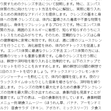
り戻すためのクレンズ手法について説明します。特に、エンパス
体質の方に向けたリセット方法を中心に解説し、実際に取り入れ
るための具体的なアドバイスを提供します。 クレンズの基本と身
体への効果 クレンズとは、体内に蓄積された毒素や不要な物質を
排出し、身体をリフレッシュするプロセスです。特にエンパス体
質の方は、周囲のエネルギーに敏感で、知らず知らずのうちにス
トレスをため込みがちです。そのため、定期的なクレンズは心身
の健康維持に非常に有効です。例えば、週に1度のジュースクレン
ズを行うことで、消化器官を休め、体内のデトックスを促進しま
す。 エンパス体質に最適なクレンズ手法 エンパス体質の方には、
感情のリセットも重要な要素です。心身のクレンズを行う際に
は、瞑想や深呼吸を取り入れると効果的です。以下のステップで
リセットを行うことをおすすめします。 朝の瞑想10分間の瞑想で
1日のスタートを切りましょう。デトックスドリンクレモン水や
ジンジャーティーを飲むことで、体内の循環を促します。夜のリ
ラックスタイムゆったりとした音楽を聴きながら、深呼吸を繰り
返します。 クレンズの効果を最大化するための食事プラン クレン
ズの効果を最大限に引き出すためには、食事内容も見直すことが
重要です。以下の表は、一日の食事例を示しています。 食事時間
メニュー例 朝食スムージー（ほうれん草、バナナ、アーモンドミ
ルク） 昼食サラダ（チキン、アボカド、ミックスリーフ） 夕食ス