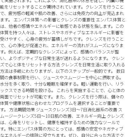
て実施されます。これにより、消化器系の休息を促し、内臓の機
能をリセットすることが期待されています。クレンズを行うこと
で、疲労感の軽減や肌の改善、さらには免疫力の向上が見込まれ
ます。 エンパス体質への影響とクレンズの重要性 エンパス体質と
は、他者の感情やエネルギーに敏感である状態を指します。この
体質を持つ人々は、ストレスやネガティブなエネルギーに影響を
受けやすく、心身の疲労が蓄積しがちです。クレンズを行うこと
で、心の浄化が促進され、エネルギーの流れがスムーズになりま
す。例えば、定期的なクレンズによって、感情のバランスが整
い、よりポジティブな日常生活が送れるようになります。 クレン
ズで心と体をリセットする方法 クレンズを日常生活に取り入れる
方法は多岐にわたりますが、以下のステップが一般的です。 数日
間の食事制限を行い、ジュースやスムージーを中心に摂取する。
水分を多く取り、十分な睡眠を確保する。軽い運動を行い、リラ
ックスできる時間を設ける。 これらを実施することで、心と体の
両面でリセットが可能です。また、クレンズを行う際は、個々の
体質や健康状態に合わせたプログラムを選択することが重要で
す。 方法期間効果 ジュースクレンズ3日〜7日消化器系の改善 ス
ムージークレンズ5日〜10日肌の改善、エネルギー向上 クレンズ
は、心身をリセットし、健康を維持するための強力なツールで
す。特にエンパス体質の方にとっては、感情の安定やネガティブ
なエネルギーの排除に役立ちます。ぜひ、自分に合った方法でク