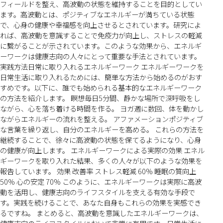
フィールドを整え、高波動の状態を維持することを目的としてい
ます。高波動とは、ポジティブなエネルギーが満ちている状態
で、心身の健康や幸福感を向上させるとされています。研究によ
れば、高波動を意識することで免疫力が向上し、ストレスの軽減
に繋がることが示されています。このような効果から、エネルギ
ーワークは健康志向の人々にとって重要な手法とされています。
実践方法日常に取り入れるエネルギーワーク エネルギーワークを
日常生活に取り入れるためには、簡単な方法から始めるのがおす
すめです。以下に、誰でも始められる基本的なエネルギーワーク
の方法を紹介します。 瞑想毎日5分間、静かな場所で深呼吸をし
ながら、心を落ち着ける時間を作る。 ヨガ週に数回、体を動かし
ながらエネルギーの流れを整える。 アファメーションポジティブ
な言葉を繰り返し、自分のエネルギーを高める。 これらの方法を
継続することで、徐々に高波動の状態を保てるようになり、心身
の健康が向上します。 エネルギーワークによる実際の効果 エネル
ギーワークを取り入れた結果、多くの人々が以下のような効果を
報告しています。 効果 改善率 ストレス軽減 60% 睡眠の質向上
50% 心の安定 70% このように、エネルギーワークは実際に高波
動を活用し、健康志向のライフスタイルを支える有効な手段で
す。実践を続けることで、あなた自身もこれらの効果を実感でき
るですね。 まとめると、高波動を意識したエネルギーワークは、