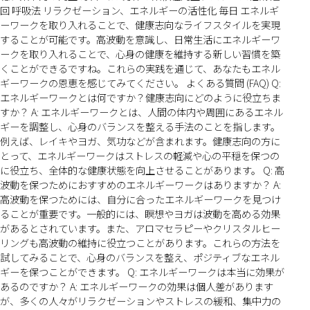
回 呼吸法 リラクゼーション、エネルギーの活性化 毎日 エネルギ
ーワークを取り入れることで、健康志向なライフスタイルを実現
することが可能です。高波動を意識し、日常生活にエネルギーワ
ークを取り入れることで、心身の健康を維持する新しい習慣を築
くことができるですね。これらの実践を通じて、あなたもエネル
ギーワークの恩恵を感じてみてください。 よくある質問 (FAQ) Q:
エネルギーワークとは何ですか？健康志向にどのように役立ちま
すか？ A: エネルギーワークとは、人間の体内や周囲にあるエネル
ギーを調整し、心身のバランスを整える手法のことを指します。
例えば、レイキやヨガ、気功などが含まれます。健康志向の方に
とって、エネルギーワークはストレスの軽減や心の平穏を保つの
に役立ち、全体的な健康状態を向上させることがあります。 Q: 高
波動を保つためにおすすめのエネルギーワークはありますか？ A:
高波動を保つためには、自分に合ったエネルギーワークを見つけ
ることが重要です。一般的には、瞑想やヨガは波動を高める効果
があるとされています。また、アロマセラピーやクリスタルヒー
リングも高波動の維持に役立つことがあります。これらの方法を
試してみることで、心身のバランスを整え、ポジティブなエネル
ギーを保つことができます。 Q: エネルギーワークは本当に効果が
あるのですか？ A: エネルギーワークの効果は個人差があります
が、多くの人々がリラクゼーションやストレスの緩和、集中力の