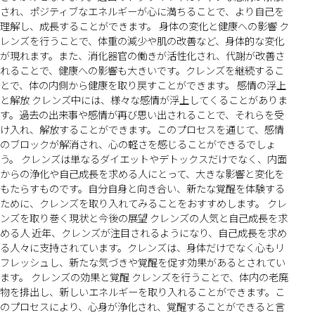
され、ポジティブなエネルギーが心に満ちることで、より自己を
理解し、成長することができます。 身体の変化と健康への影響 ク
レンズを行うことで、体重の減少や肌の改善など、身体的な変化
が現れます。また、消化器官の働きが活性化され、代謝が改善さ
れることで、健康への影響も大きいです。クレンズを継続するこ
とで、体の内側から健康を取り戻すことができます。 感情の浮上
と解放 クレンズ中には、様々な感情が浮上してくることがありま
す。過去の出来事や感情が再び思い出されることで、それらを受
け入れ、解放することができます。このプロセスを通じて、感情
のブロックが解消され、心の軽さを感じることができるでしょ
う。 クレンズは単なるダイエットやデトックスだけでなく、内面
からの浄化や自己成長を求める人にとって、大きな影響と変化を
もたらすものです。自分自身と向き合い、新たな覚醒を体験する
ために、クレンズを取り入れてみることをおすすめします。 クレ
ンズを取り巻く現状と今後の展望 クレンズの人気と自己成長を求
める人 近年、クレンズが注目されるようになり、自己成長を求め
る人々に支持されています。クレンズは、身体だけでなく心もリ
フレッシュし、新たな気づきや覚醒を促す効果があるとされてい
ます。 クレンズの効果と覚醒 クレンズを行うことで、体内の老廃
物を排出し、新しいエネルギーを取り入れることができます。こ
のプロセスにより、心身が浄化され、覚醒することができると言