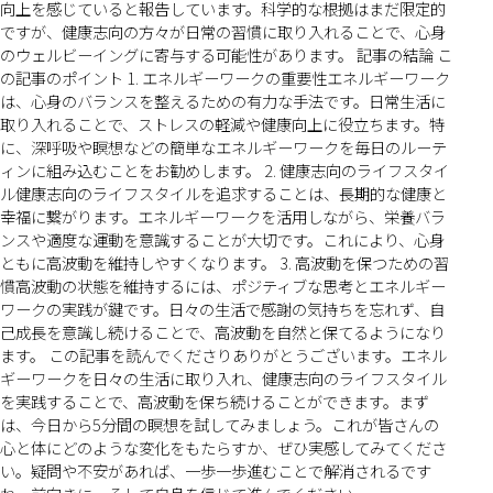
向上を感じていると報告しています。科学的な根拠はまだ限定的
ですが、健康志向の方々が日常の習慣に取り入れることで、心身
のウェルビーイングに寄与する可能性があります。 記事の結論 こ
の記事のポイント 1. エネルギーワークの重要性エネルギーワーク
は、心身のバランスを整えるための有力な手法です。日常生活に
取り入れることで、ストレスの軽減や健康向上に役立ちます。特
に、深呼吸や瞑想などの簡単なエネルギーワークを毎日のルーテ
ィンに組み込むことをお勧めします。 2. 健康志向のライフスタイ
ル健康志向のライフスタイルを追求することは、長期的な健康と
幸福に繋がります。エネルギーワークを活用しながら、栄養バラ
ンスや適度な運動を意識することが大切です。これにより、心身
ともに高波動を維持しやすくなります。 3. 高波動を保つための習
慣高波動の状態を維持するには、ポジティブな思考とエネルギー
ワークの実践が鍵です。日々の生活で感謝の気持ちを忘れず、自
己成長を意識し続けることで、高波動を自然と保てるようになり
ます。 この記事を読んでくださりありがとうございます。エネル
ギーワークを日々の生活に取り入れ、健康志向のライフスタイル
を実践することで、高波動を保ち続けることができます。まず
は、今日から5分間の瞑想を試してみましょう。これが皆さんの
心と体にどのような変化をもたらすか、ぜひ実感してみてくださ
い。疑問や不安があれば、一歩一歩進むことで解消されるです