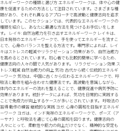
ネルギーワークの種類と選び方 エネルギーワークは、体や心の健
康を促進するための方法として注目されています。さまざまな種
類があり、それぞれ異なるアプローチで高波動と健康志向を追求
しています。このセクションでは、代表的なエネルギーワークの
種類を紹介し、あなたに最適な方法を見つけるお手伝いをしま
す。 レイキ: 自然治癒力を引き出すエネルギーワーク レイキは、
日本発祥のエネルギーワークで、手を使ってエネルギーを流すこ
とで、心身のバランスを整える方法です。専門家によれば、レイ
キはストレスの軽減やリラクゼーション効果があり、自然治癒力
を高めるとされています。初心者でも比較的簡単に学べるため、
健康志向の人々の間で人気があります。 リラクゼーション効果 ス
トレス軽減 自然治癒力の向上 気功: 古代から続く伝統的エネルギ
ーワーク 気功は、中国に古くから伝わるエネルギーワークで、呼
吸法と動作を組み合わせた健康法です。高波動を意識しながら、
体内のエネルギーの流れを整えることで、健康促進や病気予防に
効果があります。統計データによれば、気功を日常的に実践する
ことで免疫力が向上するケースが多いとされています。 呼吸法の
習得 動作の練習 継続的な実践 ヨガ: 心身の調和を目指すエネルギ
ーワーク ヨガは、インド発祥のエネルギーワークで、ポーズ（ア
ーサナ）と呼吸法を通じて心身の調和を図ります。健康志向の
人々にとって、柔軟性や筋力の向上だけでなく、精神的な安定も