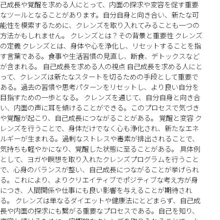
己成長や覚醒を求める人にとって、内面の探求や変容を促す重要
なツールとなることがあります。自分自身と向き合い、新たな可
能性を模索するために、クレンズを取り入れてみることも一つの
方法かもしれません。 クレンズとは？その背景と重要性 クレンズ
の定義 クレンズとは、身体や心を浄化し、リセットすることを指
す言葉である。食事や生活習慣の見直し、断食、デトックスなど
が含まれる。 自己成長を求める人の視点 自己成長を求める人にと
って、クレンズは新たなスタートを切るための手段として重要で
ある。過去の習慣や思考パターンをリセットし、より良い自分を
目指すための一歩となる。 クレンズを通じて、自分自身と向き合
い、内面の声に耳を傾けることができる。このプロセスで気づき
や覚醒が起こり、自己成長につながることがある。 覚醒と変容 ク
レンズを行うことで、身体だけでなく心も浄化され、新たなエネ
ルギーが生まれる。過剰なストレスや毒素が排出されることで、
気持ちも軽やかになり、覚醒した状態に至ることがある。 具体例
として、ヨガや瞑想を取り入れたクレンズプログラムを行うこと
で、心身のバランスが整い、自己成長につながることが挙げられ
る。これにより、よりクリエイティブでポジティブな考え方が身
につき、人間関係や仕事にも良い影響を与えることが期待され
る。 クレンズは単なるダイエットや健康法にとどまらず、自己成
長や内面の探求にも繋がる重要なプロセスである。自己を知り、