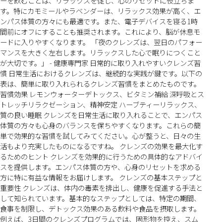
ーを飲むことは、リラックスを促し、心のリセットに役立ちま
す。特にカモミールやラベンダーは、リラックス効果が高く、エ
ンパス体質の方々にも最適です。また、電子デバイスを寝る1時
間前にオフにすることも推奨されます。これにより、脳が休息モ
ードに入りやすくなります。 「夜のクレンズは、翌日のパフォー
マンスを大きく左右します。リラックスした心で眠りにつくこと
が大切です。」 - 健康専門家 日常的に取り入れやすいクレンズ習
慣 日常生活におけるクレンズは、継続的な実践が鍵です。以下の
表は、簡単に取り入れられるクレンズ習慣をまとめたものです。
習慣効果 レモンウォーターデトックス、ビタミン補給 深呼吸とス
トレッチリラクゼーション、精神安定 ハーブティーリラックス、
質の良い睡眠 クレンズを日常生活に取り入れることで、エンパス
体質の方々も心身のバランスを保ちやすくなります。これらの簡
単で効果的な習慣を試してみてください。心が整うと、日々の生
活もより充実したものになるですね。 クレンズの効果を最大化す
るためのヒント クレンズを効果的に行うための具体的なアドバイ
スを提供します。エンパス体質の方や、心身のリセットを求める
方に特に有益な情報をお届けします。 クレンズの基本ステップと
重要性 クレンズは、体内の毒素を排出し、健康を促進する手法と
して知られています。基本的なステップとしては、特定の期間、
食事を制限し、デトックス効果のある飲料や食品を摂取します。
例えば、3日間のクレンズプログラムでは、固形物を控え、スム