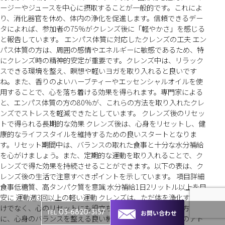
ージーやジュースを中心に摂取することが一般的です。これによ
り、消化器官を休め、体内の浄化を促進します。信頼できるデー
タによれば、参加者の75%がクレンズ後に「軽やかさ」を感じる
と報告しています。 エンパス体質に対応したクレンズの工夫 エン
パス体質の方は、周囲の感情やエネルギーに敏感であるため、特
にクレンズ時の精神的安定が重要です。クレンズ中は、リラック
スできる環境を整え、瞑想や軽いヨガを取り入れると良いです
ね。また、香りのよいハーブティーやエッセンシャルオイルを使
用することで、心を落ち着ける効果を得られます。専門家による
と、エンパス体質の方の80%が、これらの方法を取り入れたクレ
ンズでストレスを軽減できたとしています。 クレンズ後のリセッ
トで得られる長期的な効果 クレンズ後は、心身をリセットし、健
康的なライフスタイルを維持するための良いスタートとなりま
す。リセット期間中は、バランスの取れた食事と十分な水分補給
を心がけましょう。また、定期的な運動を取り入れることで、ク
レンズで得た効果を持続させることができます。以下の表は、ク
レンズ後の生活で注意すべきポイントを示しています。 項目詳細
食事低糖質、高タンパク質を意識 水分補給1日2リットル以上を目
安に 運動週3回以上の軽い運動 クレンズは、ただ体を浄化するだ
けでなく、心のリセットにも役立ちます。エンパス体質の方は特
お問い合わせ
03-6820-3157
TEL
に、心身のバランスを整える良い機会となります。これらのアド