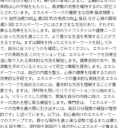
得られる点が魅力です。専門家の意見によると、定期的なヨガの
実践は心の平穏をもたらし、高波動の状態を維持するのに役立つ
とされています。 エネルギーワークの種類 主な効果 推奨頻度 レ
イキ 自然治癒力向上 週1回 気功 免疫力向上 毎日 ヨガ 心身の調和
週2-3回 エネルギーワークにはさまざまな方法があり、それぞれ
異なる効果をもたらします。自分のライフスタイルや健康ニーズ
に合った方法を選ぶことで、より豊かな生活を実現することがで
きるですね。まずは興味を持ったエネルギーワークを試してみ
て、自分に合うかどうかを確認してみてください。 エネルギーワ
ークの実践方法 このセクションでは、エネルギーワークを日常生
活に取り入れる具体的な方法を解説します。健康志向の方や、高
波動を求めている人々にとって役立つ情報を提供します。エネル
ギーワークは、自己の内面を整え、心身の健康を促進するための
効果的な手段です。 エネルギーワークの基本的な実践方法 エネル
ギーワークを始めるためには、基本的な方法を理解することが重
要です。まずは、深呼吸を用いたリラクゼーションから始めまし
ょう。リラックスした状態で、意識を自分の内側に向け、エネル
ギーの流れを感じ取る練習をします。専門家は、「エネルギーワ
ークの効果を最大限に引き出すには、毎日10分程度の練習が理想
的です」と述べています。以下は、初心者向けのエネルギーワー
クのステップです。 静かな場所を選ぶ 楽な姿勢で座るまたは横た
わる 目を閉じ、深呼吸を数回行う 体の中心にエネルギーが集まる