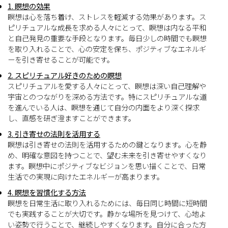
1. 瞑想の効果
瞑想は心を落ち着け、ストレスを軽減する効果があります。ス
ピリチュアルな成長を求める人々にとって、瞑想は内なる平和
と自己発見の重要な手段となります。毎日少しの時間でも瞑想
を取り入れることで、心の安定を保ち、ポジティブなエネルギ
ーを引き寄せることが可能です。
2. スピリチュアル好きのための瞑想
スピリチュアルを愛する人々にとって、瞑想は深い自己理解や
宇宙とのつながりを深める方法です。特にスピリチュアルな道
を進んでいる人は、瞑想を通じて自分の内面をより深く探求
し、直感を研ぎ澄ますことができます。
3. 引き寄せの法則を活用する
瞑想は引き寄せの法則を活用するための鍵となります。心を静
め、明確な意図を持つことで、望む未来を引き寄せやすくなり
ます。瞑想中にポジティブなビジョンを思い描くことで、日常
生活での実現に向けたエネルギーが高まります。
4. 瞑想を習慣化する方法
瞑想を日常生活に取り入れるためには、毎日同じ時間に短時間
でも実践することが大切です。静かな場所を見つけて、心地よ
い姿勢で行うことで、継続しやすくなります。自分に合った方