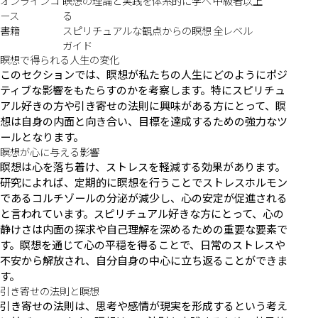
オンラインコ
瞑想の理論と実践を体系的に学べ
中級者以上
ース
る
書籍
スピリチュアルな観点からの瞑想
全レベル
ガイド
瞑想で得られる人生の変化
このセクションでは、瞑想が私たちの人生にどのようにポジ
ティブな影響をもたらすのかを考察します。特にスピリチュ
アル好きの方や引き寄せの法則に興味がある方にとって、瞑
想は自身の内面と向き合い、目標を達成するための強力なツ
ールとなります。
瞑想が心に与える影響
瞑想は心を落ち着け、ストレスを軽減する効果があります。
研究によれば、定期的に瞑想を行うことでストレスホルモン
であるコルチゾールの分泌が減少し、心の安定が促進される
と言われています。スピリチュアル好きな方にとって、心の
静けさは内面の探求や自己理解を深めるための重要な要素で
す。瞑想を通じて心の平穏を得ることで、日常のストレスや
不安から解放され、自分自身の中心に立ち返ることができま
す。
引き寄せの法則と瞑想
引き寄せの法則は、思考や感情が現実を形成するという考え