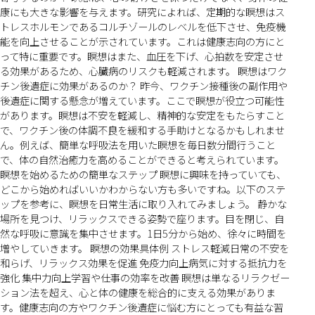
康にも大きな影響を与えます。研究によれば、定期的な瞑想はス
トレスホルモンであるコルチゾールのレベルを低下させ、免疫機
能を向上させることが示されています。これは健康志向の方にと
って特に重要です。瞑想はまた、血圧を下げ、心拍数を安定させ
る効果があるため、心臓病のリスクも軽減されます。 瞑想はワク
チン後遺症に効果があるのか？ 昨今、ワクチン接種後の副作用や
後遺症に関する懸念が増えています。ここで瞑想が役立つ可能性
があります。瞑想は不安を軽減し、精神的な安定をもたらすこと
で、ワクチン後の体調不良を緩和する手助けとなるかもしれませ
ん。例えば、簡単な呼吸法を用いた瞑想を毎日数分間行うこと
で、体の自然治癒力を高めることができると考えられています。
瞑想を始めるための簡単なステップ 瞑想に興味を持っていても、
どこから始めればいいかわからない方も多いですね。以下のステ
ップを参考に、瞑想を日常生活に取り入れてみましょう。 静かな
場所を見つけ、リラックスできる姿勢で座ります。目を閉じ、自
然な呼吸に意識を集中させます。1日5分から始め、徐々に時間を
増やしていきます。 瞑想の効果具体例 ストレス軽減日常の不安を
和らげ、リラックス効果を促進 免疫力向上病気に対する抵抗力を
強化 集中力向上学習や仕事の効率を改善 瞑想は単なるリラクゼー
ション法を超え、心と体の健康を総合的に支える効果がありま
す。健康志向の方やワクチン後遺症に悩む方にとっても有益な習