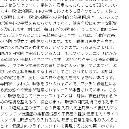
上させるだけでなく、精神的な安定ももたらすことが知られてい
ます。瞑想が健康志向の生活にどのように役立つかについて詳し
く説明します。 瞑想の健康への具体的な効果 瞑想は、ストレスの
軽減や心の平穏をもたらすだけでなく、健康全般にも大きな影響
を及ぼします。例えば、毎日10分の瞑想を行うことで、血圧が平
均5%低下するという研究結果があります。これは、心血管疾患
の予防に役立つ可能性があります。また、瞑想は免疫力を高め、
病気への抵抗力を強化することができます。ある研究によれば、
瞑想を日常的に実践している人は、風邪やインフルエンザにかか
る確率が30%低いとされています。 瞑想とワクチン後遺症の関係
最近、ワクチン接種後の後遺症に悩む人々が増えていますが、瞑
想はその症状を緩和する手段として注目されています。瞑想は、
心の安定を取り戻し、体の自然治癒力を高める効果があります。
専門家によれば、瞑想を取り入れることで、ワクチン後遺症によ
る疲労感や不安感が軽減されるケースが報告されています。さら
に、瞑想を通じてリラックスすることは、身体が自己修復するた
めの環境を整えるのに役立ちます。 瞑想の目的期待できる効果 ス
トレス軽減血圧の低下、心の安定 免疫力向上病気への抵抗力アッ
プ ワクチン後遺症の緩和疲労感や不安感の軽減 健康志向のライフ
スタイルに瞑想を取り入れる方法 瞑想を日常生活に取り入れるこ
とは、健康志向のライフスタイルを実現するための第一歩です。