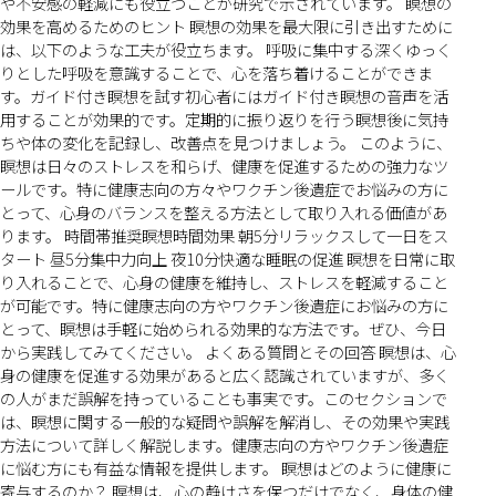
や不安感の軽減にも役立つことが研究で示されています。 瞑想の
効果を高めるためのヒント 瞑想の効果を最大限に引き出すために
は、以下のような工夫が役立ちます。 呼吸に集中する深くゆっく
りとした呼吸を意識することで、心を落ち着けることができま
す。ガイド付き瞑想を試す初心者にはガイド付き瞑想の音声を活
用することが効果的です。定期的に振り返りを行う瞑想後に気持
ちや体の変化を記録し、改善点を見つけましょう。 このように、
瞑想は日々のストレスを和らげ、健康を促進するための強力なツ
ールです。特に健康志向の方々やワクチン後遺症でお悩みの方に
とって、心身のバランスを整える方法として取り入れる価値があ
ります。 時間帯推奨瞑想時間効果 朝5分リラックスして一日をス
タート 昼5分集中力向上 夜10分快適な睡眠の促進 瞑想を日常に取
り入れることで、心身の健康を維持し、ストレスを軽減すること
が可能です。特に健康志向の方やワクチン後遺症にお悩みの方に
とって、瞑想は手軽に始められる効果的な方法です。ぜひ、今日
から実践してみてください。 よくある質問とその回答 瞑想は、心
身の健康を促進する効果があると広く認識されていますが、多く
の人がまだ誤解を持っていることも事実です。このセクションで
は、瞑想に関する一般的な疑問や誤解を解消し、その効果や実践
方法について詳しく解説します。健康志向の方やワクチン後遺症
に悩む方にも有益な情報を提供します。 瞑想はどのように健康に
寄与するのか？ 瞑想は、心の静けさを保つだけでなく、身体の健