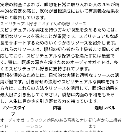
実際の調査によれば、瞑想を日常に取り入れた人の70%が精
神的な安定を感じ、60%が目標達成において有意義な結果を
得たと報告しています。
スピリチュアル好きにおすすめの瞑想リソース
スピリチュアルな興味を持つ方々が瞑想を深めるためには、
適切なリソースを選ぶことが重要です。スピリチュアルな成
長をサポートするためのいくつかのリソースを紹介します。
これらのリソースは、瞑想の初心者から上級者まで幅広く対
応しており、スピリチュアルな探求心を満たすには最適で
す。特に、瞑想の深さを増すためのオーディオガイドは、多
くのスピリチュアル好きに支持されています。
瞑想を深めるためには、日常的な実践と適切なリソースの活
用が鍵です。引き寄せの法則やスピリチュアルな興味を持つ
方々は、これらの方法やリソースを活用して、瞑想の効果を
最大限に引き出してください。瞑想は内面の平和をもたら
し、人生に豊かさを引き寄せる力を持っています。
リソースタイ
内容
適用レベル
プ
オーディオガ
リラックス効果のある音楽とナレ
初心者から上級者
イド
ーション
まで