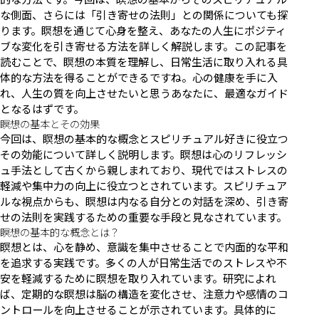
な側面、さらには「引き寄せの法則」との関係についても探
ります。瞑想を通じて心身を整え、あなたの人生にポジティ
ブな変化を引き寄せる方法を詳しく解説します。この記事を
読むことで、瞑想の本質を理解し、日常生活に取り入れる具
体的な方法を得ることができるですね。心の健康を手に入
れ、人生の質を向上させたいと思うあなたに、最適なガイド
となるはずです。
瞑想の基本とその効果
今回は、瞑想の基本的な概念とスピリチュアル好きに役立つ
その効能について詳しく説明します。瞑想は心のリフレッシ
ュ手法として古くから親しまれており、現代ではストレスの
軽減や集中力の向上に役立つとされています。スピリチュア
ルな視点からも、瞑想は内なる自分との対話を深め、引き寄
せの法則を実践するための重要な手段と見なされています。
瞑想の基本的な概念とは？
瞑想とは、心を静め、意識を集中させることで内面的な平和
を追求する実践です。多くの人が日常生活でのストレスや不
安を軽減するために瞑想を取り入れています。研究によれ
ば、定期的な瞑想は脳の構造を変化させ、注意力や感情のコ
ントロールを向上させることが示されています。具体的に