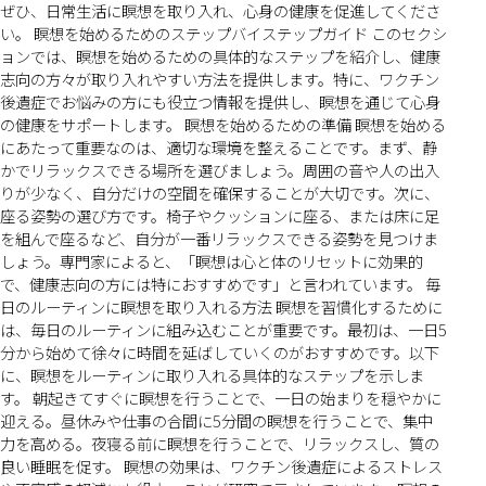
ぜひ、日常生活に瞑想を取り入れ、心身の健康を促進してくださ
い。 瞑想を始めるためのステップバイステップガイド このセクシ
ョンでは、瞑想を始めるための具体的なステップを紹介し、健康
志向の方々が取り入れやすい方法を提供します。特に、ワクチン
後遺症でお悩みの方にも役立つ情報を提供し、瞑想を通じて心身
の健康をサポートします。 瞑想を始めるための準備 瞑想を始める
にあたって重要なのは、適切な環境を整えることです。まず、静
かでリラックスできる場所を選びましょう。周囲の音や人の出入
りが少なく、自分だけの空間を確保することが大切です。次に、
座る姿勢の選び方です。椅子やクッションに座る、または床に足
を組んで座るなど、自分が一番リラックスできる姿勢を見つけま
しょう。専門家によると、「瞑想は心と体のリセットに効果的
で、健康志向の方には特におすすめです」と言われています。 毎
日のルーティンに瞑想を取り入れる方法 瞑想を習慣化するために
は、毎日のルーティンに組み込むことが重要です。最初は、一日5
分から始めて徐々に時間を延ばしていくのがおすすめです。以下
に、瞑想をルーティンに取り入れる具体的なステップを示しま
す。 朝起きてすぐに瞑想を行うことで、一日の始まりを穏やかに
迎える。昼休みや仕事の合間に5分間の瞑想を行うことで、集中
力を高める。夜寝る前に瞑想を行うことで、リラックスし、質の
良い睡眠を促す。 瞑想の効果は、ワクチン後遺症によるストレス