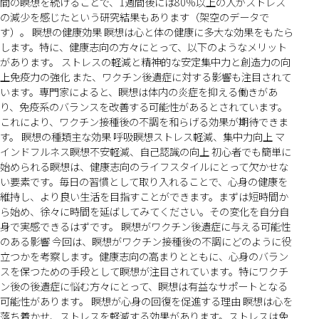
間の瞑想を続けることで、1週間後には80%以上の人がストレス
の減少を感じたという研究結果もあります（架空のデータで
す）。 瞑想の健康効果 瞑想は心と体の健康に多大な効果をもたら
します。特に、健康志向の方々にとって、以下のようなメリット
があります。 ストレスの軽減と精神的な安定集中力と創造力の向
上免疫力の強化 また、ワクチン後遺症に対する影響も注目されて
います。専門家によると、瞑想は体内の炎症を抑える働きがあ
り、免疫系のバランスを改善する可能性があるとされています。
これにより、ワクチン接種後の不調を和らげる効果が期待できま
す。 瞑想の種類主な効果 呼吸瞑想ストレス軽減、集中力向上 マ
インドフルネス瞑想不安軽減、自己認識の向上 初心者でも簡単に
始められる瞑想は、健康志向のライフスタイルにとって欠かせな
い要素です。毎日の習慣として取り入れることで、心身の健康を
維持し、より良い生活を目指すことができます。まずは短時間か
ら始め、徐々に時間を延ばしてみてください。その変化を自分自
身で実感できるはずです。 瞑想がワクチン後遺症に与える可能性
のある影響 今回は、瞑想がワクチン接種後の不調にどのように役
立つかを考察します。健康志向の高まりとともに、心身のバラン
スを保つための手段として瞑想が注目されています。特にワクチ
ン後の後遺症に悩む方々にとって、瞑想は有益なサポートとなる
可能性があります。 瞑想が心身の回復を促進する理由 瞑想は心を
落ち着かせ、ストレスを軽減する効果があります。ストレスは免