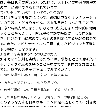
は、毎日10分の瞑想を行うだけで、ストレスの軽減や集中力
の向上が期待できるとされています。
スピリチュアル好きにとっての瞑想の効能
スピリチュアル好きにとって、瞑想は単なるリラクゼーショ
ンの手段にとどまりません。内なる自己とつながることで、
直感や洞察力が高まり、引き寄せの法則をより効果的に活用
することができます。瞑想中の静かな時間は、心の声を聞
き、自分が本当に求めているものを明確にする絶好の機会で
す。また、スピリチュアルな目標に向けたビジョンを明確に
する助けにもなります。
引き寄せを実現するための瞑想の方法
引き寄せの法則を実践するためには、瞑想を通じて意識的に
ポジティブな思考を持つことが重要です。具体的な方法とし
ては、以下のステップを試してみてください。
静かな場所を選び、落ち着いた姿勢で座る。
深呼吸を繰り返し、心を落ち着ける。
自分が達成したい目標を具体的にイメージする。
その目標が実現したときの感情を、今この瞬間に感じる。
このような方法を日々のルーチンに組み込むことで、引き寄