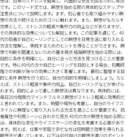
想は、日常のストレスを軽減し、内面的な安定を図るために有効
です。このリード文では、瞑想を始める際の具体的なステップや
注意点について説明します。まず、初心者でも取り組みやすい瞑
想の方法や続けるためのコツに触れます。また、瞑想がもたらす
効果として、ストレスの軽減や集中力の向上などがありますが、
その具体的な効果についても解説します。この記事を通じて、40
代の読者が自己ヒーリングとしての瞑想を日常生活に取り入れる
方法を理解し、実践するためのヒントを得ることができます。 瞑
想で判断を間違えないための基本視点 結論瞑想を始める際には、
目的と条件を明確にし、自分に合った方法を見つけることが重要
です。特に40代の方や自己ヒーリングを目的とする場合、初期段
階での判断が後々の効果に大きく影響します。 最初に整理する目
的と条件 瞑想を行う前に、自分の目的を明確にしましょう。たと
えば、ストレス軽減や集中力向上、自己ヒーリングなどが挙げら
れます。目的によって適した瞑想法は異なります。具体的には、
毎日20分程度のマインドフルネス瞑想がストレス軽減に効果的だ
と言われています。また、時間や場所も考慮し、自分のライフス
タイルに無理なく取り入れられる方法を選ぶことが重要です。 読
者属性や利用シーンに合わせた見方 40代の方が瞑想を始める際に
は、身体的な変化やライフステージの変化を考慮する必要があり
ます。例えば、仕事や家庭で多忙な方は短時間で効果を得られる
瞑想法が適しています。以下は40代向けの瞑想法選びのポイント