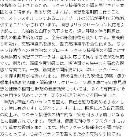
疫機能を低下させるため、ワクチン接種後の不調を悪化させる要
因となり得ます。ある研究によれば、瞑想を定期的に行うこと
で、ストレスホルモンであるコルチゾールの分泌が平均で20%減
少することが示されています。 瞑想はリラクゼーション反応を引
き起こし、心拍数と血圧を低下させる。深い呼吸を伴う瞑想は、
体内の酸素供給を改善し、全身の細胞修復を後押しする。意識的
な呼吸は、交感神経系を鎮め、副交感神経系を活性化する。 ワク
チン後遺症への具体的なアプローチ ワクチン接種後の不調に対す
る具体的な瞑想アプローチは、症状に応じて異なる方法が効果的
です。例えば、頭痛や疲労感には、短時間でも集中力を高める瞑
想が有効です。一方、筋肉痛や関節痛には、深いリラクゼーショ
ンを促す瞑想が推奨されます。 症状推奨される瞑想法 頭痛・疲労
感集中瞑想 筋肉痛・関節痛リラクゼーション瞑想 専門家の意見瞑
想と健康の相関性 瞑想の健康効果については、多くの専門家がそ
の有用性を認めています。架空の心理学者である田中博士は、
「瞑想は神経系のバランスを整え、自己治癒力を高める手段とし
て非常に有効です」と述べています。また、瞑想による自己意識
の向上が、ワクチン接種後の精神的な不安を和らげる助けとなる
とも指摘されています。 瞑想は、健康志向のライフスタイルにお
いて重要な役割を果たします。特にワクチン接種後の不調に悩む
方にとっては、心身のバランスを整えるための有効な手段です。