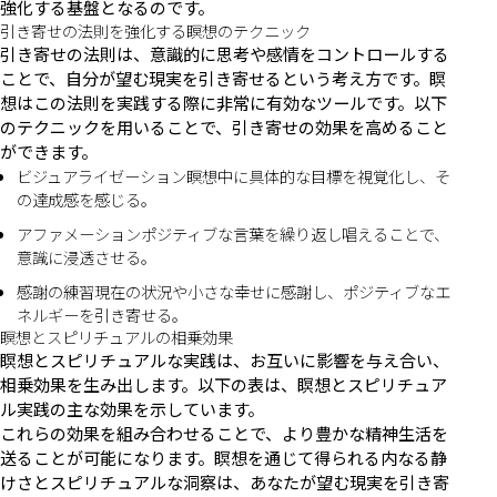
強化する基盤となるのです。
引き寄せの法則を強化する瞑想のテクニック
引き寄せの法則は、意識的に思考や感情をコントロールする
ことで、自分が望む現実を引き寄せるという考え方です。瞑
想はこの法則を実践する際に非常に有効なツールです。以下
のテクニックを用いることで、引き寄せの効果を高めること
ができます。
ビジュアライゼーション瞑想中に具体的な目標を視覚化し、そ
の達成感を感じる。
アファメーションポジティブな言葉を繰り返し唱えることで、
意識に浸透させる。
感謝の練習現在の状況や小さな幸せに感謝し、ポジティブなエ
ネルギーを引き寄せる。
瞑想とスピリチュアルの相乗効果
瞑想とスピリチュアルな実践は、お互いに影響を与え合い、
相乗効果を生み出します。以下の表は、瞑想とスピリチュア
ル実践の主な効果を示しています。
これらの効果を組み合わせることで、より豊かな精神生活を
送ることが可能になります。瞑想を通じて得られる内なる静
けさとスピリチュアルな洞察は、あなたが望む現実を引き寄