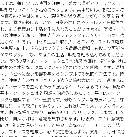
まずは、毎日少しの時間を確保し、静かな場所でリラックスして
瞑想を行うことから始めてみましょう。具体的には、朝起きた時
や寝る前の時間を使って、深呼吸を繰り返しながら心を落ち着け
ます。瞑想を続けることで、日常の忙しさやストレスから解放さ
れ、より健康的な生活を手に入れることができます。 瞑想は、心
身の健康を促進し、健康志向のライフスタイルをサポートする強
力なツールです。日々の生活に取り入れることで、ストレス軽減
や免疫力向上、さらにはワクチン後遺症の緩和にも役立つ可能性
があります。ぜひ、あなたの生活に瞑想を組み込んでみてくださ
い。 瞑想の基本的なテクニックとその効果 今回は、初心者向けに
瞑想の基本的なテクニックとその効果について解説します。瞑想
は、心と体に深い影響を与えるシンプルで効果的な方法です。特
に、健康志向の方やワクチン後遺症に悩む方にとって、瞑想は心
身のバランスを整えるための強力なツールとなるですね。 瞑想の
基本テクニックとは？ 瞑想を始めるにあたって、基本的なテクニ
ックを理解することが重要です。最もシンプルな方法として「呼
吸に集中する瞑想」があります。これは以下のステップで行いま
す。 静かな場所に座り、背筋を伸ばしてリラックスします。目を
閉じ、自然な呼吸に意識を集中させます。呼吸のリズムに意識を
向け、雑念が湧いたらそっと呼吸に意識を戻します。 この方法
は、ストレスを軽減し、心の安定を促します。実際に、毎日10分