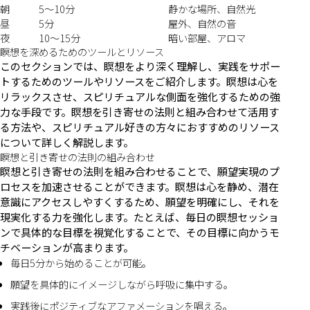
朝
5〜10分
静かな場所、自然光
昼
5分
屋外、自然の音
夜
10〜15分
暗い部屋、アロマ
瞑想を深めるためのツールとリソース
このセクションでは、瞑想をより深く理解し、実践をサポー
トするためのツールやリソースをご紹介します。瞑想は心を
リラックスさせ、スピリチュアルな側面を強化するための強
力な手段です。瞑想を引き寄せの法則と組み合わせて活用す
る方法や、スピリチュアル好きの方々におすすめのリソース
について詳しく解説します。
瞑想と引き寄せの法則の組み合わせ
瞑想と引き寄せの法則を組み合わせることで、願望実現のプ
ロセスを加速させることができます。瞑想は心を静め、潜在
意識にアクセスしやすくするため、願望を明確にし、それを
現実化する力を強化します。たとえば、毎日の瞑想セッショ
ンで具体的な目標を視覚化することで、その目標に向かうモ
チベーションが高まります。
毎日5分から始めることが可能。
願望を具体的にイメージしながら呼吸に集中する。
実践後にポジティブなアファメーションを唱える。