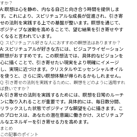
すか？
A: 瞑想は心を静め、内なる自己と向き合う時間を提供しま
す。これにより、スピリチュアルな成長が促進され、引き寄
せの法則を実践する上での基盤が整います。瞑想を通じて、
ポジティブな波動を高めることで、望む結果を引き寄せやす
くなると言われています。
Q: スピリチュアル好きな人におすすめの瞑想法はありますか？
A: スピリチュアルが好きな方には、ビジュアライゼーション
瞑想がおすすめです。この瞑想法では、具体的なビジョンを
心に描くことで、引き寄せたい現実をより明確にイメージ
し、実現に近づけます。クリスタルやエッセンシャルオイル
を使うと、さらに深い瞑想体験が得られるかもしれません。
Q: 引き寄せの法則を実践するために、瞑想をどのように活用すれ
ば良いですか？
A: 引き寄せの法則を実践するためには、瞑想を日常のルーチ
ンに取り入れることが重要です。具体的には、毎日数分間、
リラックスした状態でポジティブな願望を心に描きます。こ
のプロセスは、あなたの潜在意識に働きかけ、スピリチュア
ルなエネルギーを引き寄せる力を高めます。
まとめ
この記事のポイント