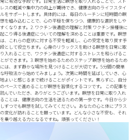
常に有効な手段です。日常生活に瞑想を取り入れることで、スト
レスの軽減や集中力の向上が期待でき、健康志向のライフスタイ
ルをサポートします。具体的には、毎日のルーチンに短時間の瞑
想を組み込むことで、心の平穏を保ちつつ、健康的な選択をしや
すくなります。2. ワクチン後遺症の理解と対策 ワクチン接種後に
起こり得る後遺症についての理解を深めることは重要です。瞑想
は、これらの症状に対する不安を軽減し、心の安定を取り戻す手
段として役立ちます。心身のリラックスを助ける瞑想を日常に取
り入れることで、ワクチン後遺症に対するストレスを和らげるこ
とができます。3. 瞑想を始めるためのステップ 瞑想を始めるため
には、まず静かな場所を見つけることが大切です。5分間の簡単
な呼吸法から始めてみましょう。次第に時間を延ばしていき、心
地よいと感じるまで続けることがポイントです。焦らずに、自分
のペースで進めることが瞑想を習慣化するコツです。 この記事を
読んでいただき、ありがとうございます。瞑想を日常に取り入れ
ることは、健康志向の生活を送るための第一歩です。今日から少
しずつでも瞑想を試してみてください。あなたの心と体にプラス
の変化が訪れることを願っています。どんな小さな不安も、それ
を乗り越える力となるですね。頑張ってください！