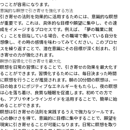
つことが容易になります。
意識的な瞑想で引き寄せを強化する方法
引き寄せの法則を効果的に活用するためには、意識的な瞑想
が重要です。これは、具体的な目標や願望に集中し、その達
成をイメージするプロセスです。例えば、「夢の職業に就
く」ことを目指している場合、その職場で働いている自分を
想像し、その時の感情を味わってみてください。このプロセ
スを繰り返すことで、潜在意識にその目標が深く刻まれ、引
き寄せの力が強化されます。
瞑想の習慣化で引き寄せを最大化
瞑想を日常の習慣にすることで、引き寄せの効果を最大化す
ることができます。習慣化するためには、毎日決まった時間
に瞑想を行うことが推奨されます。朝の10分間の瞑想は、一
日の始まりにポジティブなエネルギーをもたらし、夜の瞑想
は心を落ち着け、良質な睡眠を促進します。初めての方で
も、アプリやオンラインガイドを活用することで、簡単に始
めることができます。
瞑想は引き寄せの法則を実践するうえで強力なツールです。
心の静けさを得て、意識的に目標に集中することで、願望を
現実に引き寄せることが可能になります。日常に瞑想を取り