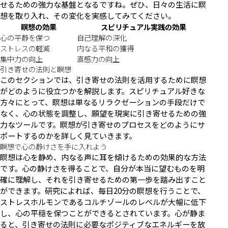
せるための強力な基盤となるですね。ぜひ、日々の生活に瞑
想を取り入れ、その変化を実感してみてください。
瞑想の効果
スピリチュアル実践の効果
心の平静を保つ
自己理解の深化
ストレスの軽減
内なる平和の獲得
集中力の向上
直感力の向上
引き寄せの法則と瞑想
このセクションでは、引き寄せの法則を活用するために瞑想
がどのように役立つかを解説します。スピリチュアル好きな
方々にとって、瞑想は単なるリラクゼーションの手段だけで
なく、心の状態を調整し、願望を現実に引き寄せるための強
力なツールです。瞑想が引き寄せのプロセスをどのようにサ
ポートするのかを詳しく見ていきます。
瞑想で心の静けさを手に入れよう
瞑想は心を静め、内なる声に耳を傾けるための効果的な方法
です。心の静けさを得ることで、自分が本当に望むものを明
確に理解し、それを引き寄せるための第一歩を踏み出すこと
ができます。研究によれば、毎日20分の瞑想を行うことで、
ストレスホルモンであるコルチゾールのレベルが大幅に低下
し、心の平穏を保つことができるとされています。心が静ま
ると、引き寄せの法則に必要なポジティブなエネルギーを放