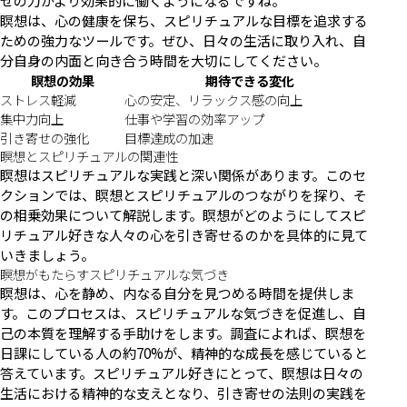
せの力がより効果的に働くようになるですね。
瞑想は、心の健康を保ち、スピリチュアルな目標を追求する
ための強力なツールです。ぜひ、日々の生活に取り入れ、自
分自身の内面と向き合う時間を大切にしてください。
瞑想の効果
期待できる変化
ストレス軽減
心の安定、リラックス感の向上
集中力向上
仕事や学習の効率アップ
引き寄せの強化
目標達成の加速
瞑想とスピリチュアルの関連性
瞑想はスピリチュアルな実践と深い関係があります。このセ
クションでは、瞑想とスピリチュアルのつながりを探り、そ
の相乗効果について解説します。瞑想がどのようにしてスピ
リチュアル好きな人々の心を引き寄せるのかを具体的に見て
いきましょう。
瞑想がもたらすスピリチュアルな気づき
瞑想は、心を静め、内なる自分を見つめる時間を提供しま
す。このプロセスは、スピリチュアルな気づきを促進し、自
己の本質を理解する手助けをします。調査によれば、瞑想を
日課にしている人の約70%が、精神的な成長を感じていると
答えています。スピリチュアル好きにとって、瞑想は日々の
生活における精神的な支えとなり、引き寄せの法則の実践を