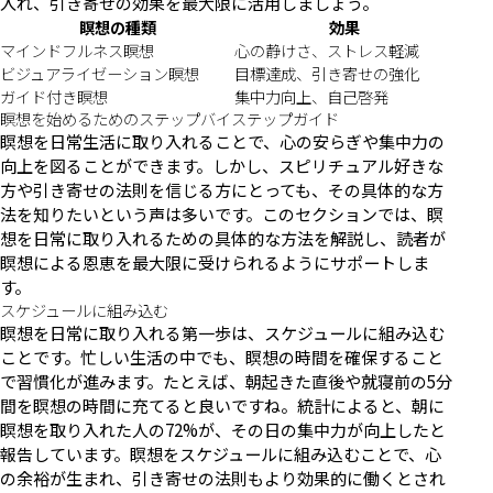
入れ、引き寄せの効果を最大限に活用しましょう。
瞑想の種類
効果
マインドフルネス瞑想
心の静けさ、ストレス軽減
ビジュアライゼーション瞑想
目標達成、引き寄せの強化
ガイド付き瞑想
集中力向上、自己啓発
瞑想を始めるためのステップバイステップガイド
瞑想を日常生活に取り入れることで、心の安らぎや集中力の
向上を図ることができます。しかし、スピリチュアル好きな
方や引き寄せの法則を信じる方にとっても、その具体的な方
法を知りたいという声は多いです。このセクションでは、瞑
想を日常に取り入れるための具体的な方法を解説し、読者が
瞑想による恩恵を最大限に受けられるようにサポートしま
す。
スケジュールに組み込む
瞑想を日常に取り入れる第一歩は、スケジュールに組み込む
ことです。忙しい生活の中でも、瞑想の時間を確保すること
で習慣化が進みます。たとえば、朝起きた直後や就寝前の5分
間を瞑想の時間に充てると良いですね。統計によると、朝に
瞑想を取り入れた人の72%が、その日の集中力が向上したと
報告しています。瞑想をスケジュールに組み込むことで、心
の余裕が生まれ、引き寄せの法則もより効果的に働くとされ