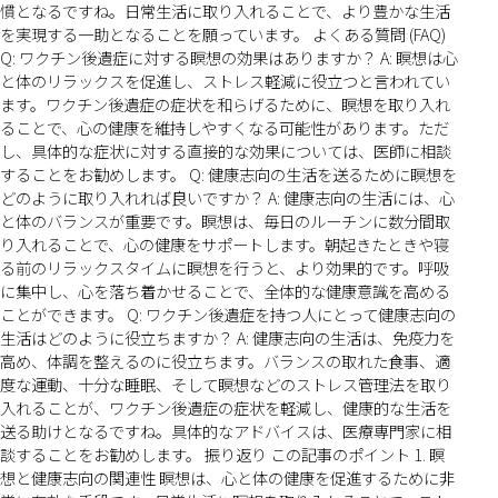
慣となるですね。日常生活に取り入れることで、より豊かな生活
を実現する一助となることを願っています。 よくある質問 (FAQ)
Q: ワクチン後遺症に対する瞑想の効果はありますか？ A: 瞑想は心
と体のリラックスを促進し、ストレス軽減に役立つと言われてい
ます。ワクチン後遺症の症状を和らげるために、瞑想を取り入れ
ることで、心の健康を維持しやすくなる可能性があります。ただ
し、具体的な症状に対する直接的な効果については、医師に相談
することをお勧めします。 Q: 健康志向の生活を送るために瞑想を
どのように取り入れれば良いですか？ A: 健康志向の生活には、心
と体のバランスが重要です。瞑想は、毎日のルーチンに数分間取
り入れることで、心の健康をサポートします。朝起きたときや寝
る前のリラックスタイムに瞑想を行うと、より効果的です。呼吸
に集中し、心を落ち着かせることで、全体的な健康意識を高める
ことができます。 Q: ワクチン後遺症を持つ人にとって健康志向の
生活はどのように役立ちますか？ A: 健康志向の生活は、免疫力を
高め、体調を整えるのに役立ちます。バランスの取れた食事、適
度な運動、十分な睡眠、そして瞑想などのストレス管理法を取り
入れることが、ワクチン後遺症の症状を軽減し、健康的な生活を
送る助けとなるですね。具体的なアドバイスは、医療専門家に相
談することをお勧めします。 振り返り この記事のポイント 1. 瞑
想と健康志向の関連性 瞑想は、心と体の健康を促進するために非