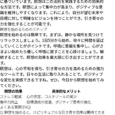
に基づいています。瞑想はこの法則を実践するための効果的
な方法です。瞑想によって集中力が高まり、ポジティブな意
識を維持しやすくなります。これにより、自分が望む未来や
目標に対して明確なビジョンを持つことができ、引き寄せの
力を強化することが可能です。
瞑想を始めるためのステップ
瞑想を始めるのは簡単です。まずは、静かな場所を見つけて
リラックスしましょう。1日5分から始め、徐々に時間を延ば
していくことがポイントです。呼吸に意識を集中し、心がさ
まよい始めたら優しく呼吸に戻すことを心掛けましょう。継
続することで、瞑想の効果を最大限に引き出すことができま
す。
瞑想は、心の平和を保ち、引き寄せの力を高めるための強力
なツールです。日々の生活に取り入れることで、ポジティブ
な変化を実感できるですね。ぜひ、今日から瞑想を始めてみ
てください。
瞑想の効果
具体的なメリット
ストレス軽減
心の安定、コルチゾールの減少
集中力向上
目標達成の促進、ポジティブ思考の強化
よくある質問 (FAQ)
Q: 瞑想を始めると、スピリチュアルな引き寄せ効果は期待できま