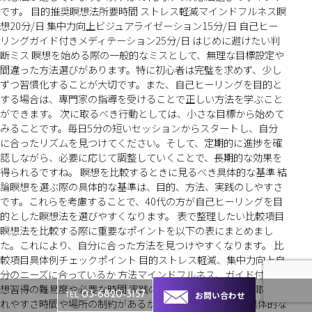
です。 目的推奨瞑想法所要時間 ストレス軽減マインドフルネス瞑
想20分/日 集中力向上ビジュアライゼーション15分/日 自己ヒー
リングガイド付きメディテーション25分/日 はじめに避けたい判
断ミス 瞑想を始める際の一般的なミスとして、無理な目標設定や
間違った方法選びがあります。特に初心者は完璧を求めず、少し
ずつ習慣化することが大切です。また、自己ヒーリングを目的と
する場合は、専門家の指導を受けることで正しい方法を学ぶこと
ができます。 次に取るべき行動としては、小さな目標から始めて
みることです。毎日5分の短いセッションからスタートし、自分
に合ったリズムを見つけてください。そして、定期的に進捗を確
認しながら、必要に応じて調整していくことで、長期的な効果を
得られるですね。 瞑想を比較するときに見るべき具体的な基準 結
論瞑想を選ぶ際の具体的な基準は、目的、方法、実践のしやすさ
です。これらを考慮することで、40代の方が自己ヒーリングを目
的とした瞑想法を選びやすくなります。 表で整理したい比較項目
瞑想法を比較する際に重要なポイントを以下の表にまとめまし
た。これにより、自分に合った方法を見つけやすくなります。 比
較項目具体例チェックポイント 目的ストレス軽減、集中力向上自
分のニーズに合っているか 方法マインドフルネス、ガイド付き瞑
想習得の難易度や必要な時間 実践のしやすさ日常生活での取り入
お問い合わせ
03-6820-3157
TEL
れやすさ時間や場所の制約があるか 数字で見る判断基準 具体的な