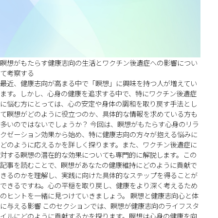
瞑想がもたらす健康志向の生活とワクチン後遺症への影響につい
て考察する
最近、健康志向が高まる中で「瞑想」に興味を持つ人が増えてい
ます。しかし、心身の健康を追求する中で、特にワクチン後遺症
に悩む方にとっては、心の安定や身体の調和を取り戻す手法とし
て瞑想がどのように役立つのか、具体的な情報を求めている方も
多いのではないでしょうか？ 今回は、瞑想がもたらす心身のリラ
クゼーション効果から始め、特に健康志向の方々が抱える悩みに
どのように応えるかを詳しく探ります。また、ワクチン後遺症に
対する瞑想の潜在的な効果についても専門的に解説します。この
記事を読むことで、瞑想があなたの健康維持にどのように貢献で
きるのかを理解し、実践に向けた具体的なステップを得ることが
できるですね。心の平穏を取り戻し、健康をより深く考えるため
のヒントを一緒に見つけていきましょう。 瞑想と健康志向心と体
に与える影響 このセクションでは、瞑想が健康志向のライフスタ
イルにどのように貢献するかを探ります。瞑想は心身の健康を向