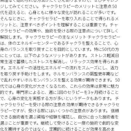
ジしてみてください。 チャクラセラピーのメリットと注意点 50
代を迎えると、心身ともに様々な変化が訪れることが多いです。
そんなときに、チャクラセラピーを取り入れることで得られるメ
リットと、注意すべきポイントを理解することは重要です。チャ
クラセラピーの効果や、施術を受ける際の注意点について詳しく
解説します。 チャクラセラピーの主なメリット チャクラセラピー
は、体のエネルギーセンターであるチャクラを整えることで、心
身のバランスを取り戻すことを目的としています。特に50代の方
にとっては、以下のようなメリットがあります。 ストレス軽減日
常生活で蓄積したストレスを解消し、リラックス効果を得られま
す。エネルギーの活性化エネルギーの流れをスムーズにし、活力
を取り戻す手助けをします。ホルモンバランスの調整更年期など
で乱れやすいホルモンバランスを整える効果が期待できます。 50
代では心身の変化が大きくなるため、これらの効果は非常に魅力
的です。専門家によると、週に1回のセラピーを3ヶ月続けること
で、心身の変化を実感する方が多いというデータもあります。 チ
ャクラセラピーを受ける際の注意点 効果が期待できるチャクラセ
ラピーですが、受ける際にはいくつかの注意点があります。 信頼
できる施術者を選ぶ資格や経験を確認し、自分に合った施術者を
選ぶことが重要です。継続して受けること一度の施術で劇的な変
化を期待するのではなく、定期的に続けることが効果を高めま