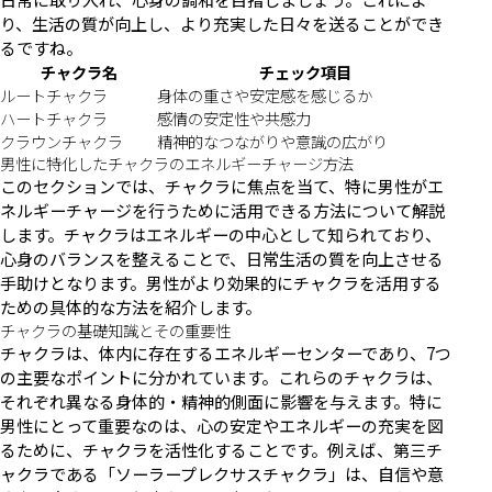
り、生活の質が向上し、より充実した日々を送ることができ
るですね。
チャクラ名
チェック項目
ルートチャクラ
身体の重さや安定感を感じるか
ハートチャクラ
感情の安定性や共感力
クラウンチャクラ
精神的なつながりや意識の広がり
男性に特化したチャクラのエネルギーチャージ方法
このセクションでは、チャクラに焦点を当て、特に男性がエ
ネルギーチャージを行うために活用できる方法について解説
します。チャクラはエネルギーの中心として知られており、
心身のバランスを整えることで、日常生活の質を向上させる
手助けとなります。男性がより効果的にチャクラを活用する
ための具体的な方法を紹介します。
チャクラの基礎知識とその重要性
チャクラは、体内に存在するエネルギーセンターであり、7つ
の主要なポイントに分かれています。これらのチャクラは、
それぞれ異なる身体的・精神的側面に影響を与えます。特に
男性にとって重要なのは、心の安定やエネルギーの充実を図
るために、チャクラを活性化することです。例えば、第三チ
ャクラである「ソーラープレクサスチャクラ」は、自信や意