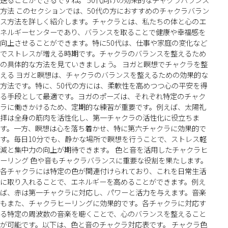
方法 このセクションでは、50代の方におすすめのチャクラバラン
ス方法を詳しく紹介します。チャクラとは、私たちの体と心のエ
ネルギーセンターであり、バランスを取ることで健康や幸福感を
向上させることができます。特に50代は、仕事や家庭の変化など
でストレスが増える時期です。チャクラのバランスを整えるため
の具体的な方法を見ていきましょう。 ヨガと瞑想でチャクラを整
える ヨガと瞑想は、チャクラのバランスを整えるための効果的な
方法です。特に、50代の方には、柔軟性を高めつつ心の平安を得
る手段として最適です。ヨガのポーズは、それぞれ特定のチャク
ラに働きかけるため、定期的な練習が重要です。例えば、太陽礼
拝は全身の筋肉を活性化し、第一チャクラの活性化に役立ちま
す。一方、瞑想は心を落ち着かせ、特に第六チャクラに効果的で
す。毎日10分でも、静かな場所で瞑想を行うことで、ストレス軽
減と集中力の向上が期待できます。 色と音を活用したチャクラヒ
ーリング 色や音もチャクラバランスに重要な役割を果たします。
各チャクラには特定の色が関連付けられており、これを日常生活
に取り入れることで、エネルギーを高めることができます。例え
ば、赤は第一チャクラに対応し、パワーと活力を与えます。音楽
もまた、チャクラヒーリングに効果的です。各チャクラに対応す
る特定の周波数の音楽を聴くことで、心のバランスを整えること
が可能です。以下は、色と音のチャクラ対応表です。 チャクラ色