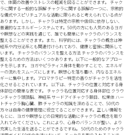
で、体調の改善やストレスの軽減を図ることができます。 チャク
ラに関する一般的な誤解 チャクラに関する誤解の一つに、宗教的
な儀式やスピリチュアルな活動に限られると考えられている点が
あります。しかし、チャクラは特定の宗教や信仰に依存しない、
普遍的なエネルギーシステムです。50代の方にも人気のあるヨガ
や瞑想などの実践を通じて、誰でも簡単にチャクラのバランスを
整えることができます。また、科学的には、チャクラの概念は神
経系や内分泌系とも関連付けられており、健康と密接に関係して
います。 チャクラのバランスを整える方法 チャクラのバランスを
整えるための方法はいくつかあります。以下に一般的なアプロー
チを示します。 ヨガやピラティス身体を動かすことで、エネルギ
ーの流れをスムーズにします。瞑想心を落ち着け、内なるエネル
ギーに集中します。アロマテラピー特定の香りがチャクラを活性
化させるとされています。 以下は、チャクラの位置と対応する身
体部位の簡単な表です。 チャクラ名位置対応する身体部位 クラウ
ンチャクラ頭頂脳、神経系 サードアイチャクラ額目、松果体 ハー
トチャクラ胸心臓、肺 チャクラの知識を深めることで、50代の
方々は自身の健康管理に役立てることができます。正しい情報を
もとに、ヨガや瞑想などの日常的な活動にチャクラの概念を取り
入れてみてください。これにより、心身のバランスが整い、より
充実した生活を送ることができるですね。 50代のためのチャクラ
活用ガイド 50代の生活において、チャクラを取り入れることで、