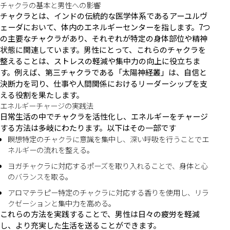
チャクラの基本と男性への影響
チャクラとは、インドの伝統的な医学体系であるアーユルヴ
ェーダにおいて、体内のエネルギーセンターを指します。7つ
の主要なチャクラがあり、それぞれが特定の身体部位や精神
状態に関連しています。男性にとって、これらのチャクラを
整えることは、ストレスの軽減や集中力の向上に役立ちま
す。例えば、第三チャクラである「太陽神経叢」は、自信と
決断力を司り、仕事や人間関係におけるリーダーシップを支
える役割を果たします。
エネルギーチャージの実践法
日常生活の中でチャクラを活性化し、エネルギーをチャージ
する方法は多岐にわたります。以下はその一部です
瞑想特定のチャクラに意識を集中し、深い呼吸を行うことでエ
ネルギーの流れを整える。
ヨガチャクラに対応するポーズを取り入れることで、身体と心
のバランスを取る。
アロマテラピー特定のチャクラに対応する香りを使用し、リラ
クゼーションと集中力を高める。
これらの方法を実践することで、男性は日々の疲労を軽減
し、より充実した生活を送ることができます。