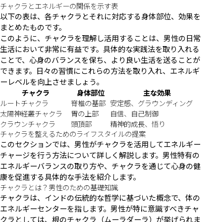
チャクラとエネルギーの関係を示す表
以下の表は、各チャクラとそれに対応する身体部位、効果を
まとめたものです。
このように、チャクラを理解し活用することは、男性の日常
生活において非常に有益です。具体的な実践法を取り入れる
ことで、心身のバランスを保ち、より良い生活を送ることが
できます。日々の習慣にこれらの方法を取り入れ、エネルギ
ーレベルを向上させましょう。
チャクラ
身体部位
主な効果
ルートチャクラ
脊椎の基部
安定感、グラウンディング
太陽神経叢チャクラ
胃の上部
自信、自己制御
クラウンチャクラ
頭頂部
精神的成長、悟り
チャクラを整えるためのライフスタイルの提案
このセクションでは、男性がチャクラを活用してエネルギー
チャージを行う方法について詳しく解説します。男性特有の
エネルギーバランスの取り方や、チャクラを通じて心身の健
康を促進する具体的な手法を紹介します。
チャクラとは？男性のための基礎知識
チャクラは、インドの伝統的な哲学に基づいた概念で、体の
エネルギーセンターを指します。男性が特に意識すべきチャ
クラとしては、根のチャクラ（ムーラダーラ）が挙げられま