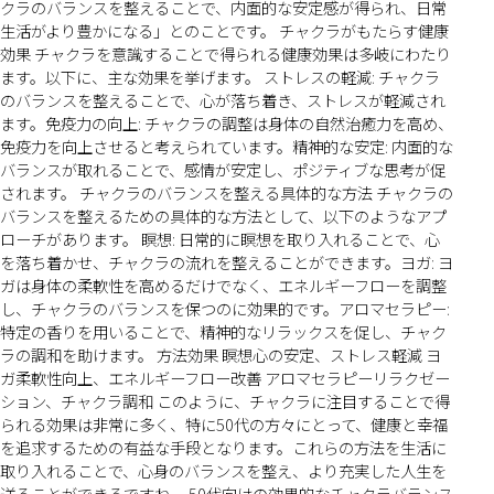
クラのバランスを整えることで、内面的な安定感が得られ、日常
生活がより豊かになる」とのことです。 チャクラがもたらす健康
効果 チャクラを意識することで得られる健康効果は多岐にわたり
ます。以下に、主な効果を挙げます。 ストレスの軽減: チャクラ
のバランスを整えることで、心が落ち着き、ストレスが軽減され
ます。免疫力の向上: チャクラの調整は身体の自然治癒力を高め、
免疫力を向上させると考えられています。精神的な安定: 内面的な
バランスが取れることで、感情が安定し、ポジティブな思考が促
されます。 チャクラのバランスを整える具体的な方法 チャクラの
バランスを整えるための具体的な方法として、以下のようなアプ
ローチがあります。 瞑想: 日常的に瞑想を取り入れることで、心
を落ち着かせ、チャクラの流れを整えることができます。ヨガ: ヨ
ガは身体の柔軟性を高めるだけでなく、エネルギーフローを調整
し、チャクラのバランスを保つのに効果的です。アロマセラピー:
特定の香りを用いることで、精神的なリラックスを促し、チャク
ラの調和を助けます。 方法効果 瞑想心の安定、ストレス軽減 ヨ
ガ柔軟性向上、エネルギーフロー改善 アロマセラピーリラクゼー
ション、チャクラ調和 このように、チャクラに注目することで得
られる効果は非常に多く、特に50代の方々にとって、健康と幸福
を追求するための有益な手段となります。これらの方法を生活に
取り入れることで、心身のバランスを整え、より充実した人生を
送ることができるですね。 50代向けの効果的なチャクラバランス