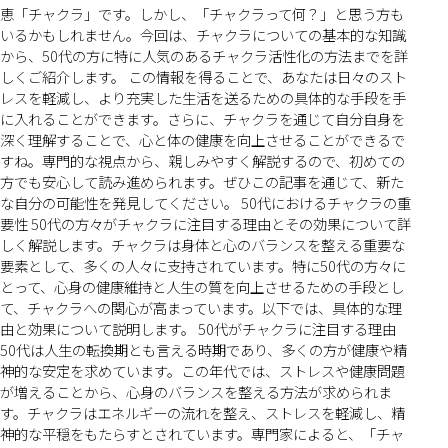
恵「チャクラ」です。しかし、「チャクラって何？」と思う方も
いるかもしれません。今回は、チャクラについての基本的な知識
から、50代の方に特に人気のあるチャクラ活性化の方法までを詳
しくご紹介します。 この情報を得ることで、あなたは日々のスト
レスを軽減し、より充実した生活を送るための具体的な手段を手
に入れることができます。さらに、チャクラを通じて自分自身を
深く理解することで、心と体の健康を向上させることができるで
すね。専門的な視点から、親しみやすく解説するので、初めての
方でも安心して読み進められます。ぜひこの記事を通じて、新た
な自分の可能性を発見してください。 50代におけるチャクラの重
要性 50代の方々がチャクラに注目する理由とその効果について詳
しく解説します。チャクラは身体と心のバランスを整える重要な
要素として、多くの人々に支持されています。特に50代の方々に
とって、心身の健康維持と人生の質を向上させるための手段とし
て、チャクラへの関心が高まっています。以下では、具体的な理
由と効果について説明します。 50代がチャクラに注目する理由
50代は人生の転換期とも言える時期であり、多くの方が健康や精
神的な安定を求めています。この年代では、ストレスや健康問題
が増えることから、心身のバランスを整える方法が求められま
す。チャクラはエネルギーの流れを整え、ストレスを軽減し、精
神的な平穏をもたらすとされています。専門家によると、「チャ