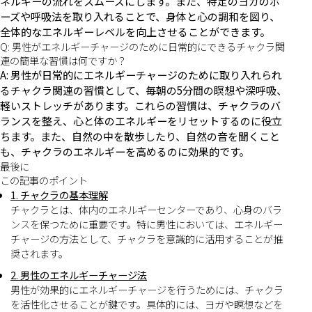
ネルギーの流れをスムーズにします。また、特定のヨガのポ
ーズや呼吸法を取り入れることで、身体と心の調和を図り、
全体的なエネルギーレベルを向上させることができます。
Q: 男性がエネルギーチャージのために日常的にできるチャクラ関
連の簡単な習慣は何ですか？
A: 男性が日常的にエネルギーチャージのために取り入れられ
るチャクラ関連の習慣として、毎朝の5分間の瞑想や深呼吸、
軽いストレッチがあります。これらの習慣は、チャクラのバ
ランスを整え、心と体のエネルギーをリセットするのに役立
ちます。また、自然の中を散歩したり、自然の音を聞くこと
も、チャクラのエネルギーを高めるのに効果的です。
最後に
この記事のポイント
1. チャクラの基本理解
チャクラとは、体内のエネルギーセンターであり、心身のバラ
ンスを保つために重要です。特に男性においては、エネルギー
チャージの方法として、チャクラを意識的に活用することが推
奨されます。
2. 男性のエネルギーチャージ法
男性が効果的にエネルギーチャージを行うためには、チャクラ
を活性化させることが鍵です。具体的には、ヨガや瞑想などを