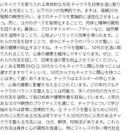
にチャクラを取り入れる具体的な方法 チャクラを日常生活に取り
入れる方法として、以下の3つが効果的です。まずは、毎朝10分
程度の瞑想を行い、全てのチャクラを意識的に活性化させましょ
う。次に、ヨガのポーズを習慣化することで、肉体と精神の調和
を図ります。最後に、アロマオイルやハーブティーなど、自然療
法を活用することで、心地よいリラックス効果を得られます。こ
れらの方法を試すことで、徐々にチャクラのバランスが整い、心
身の健康が向上するですね。 チャクラを理解し、50代の生活に取
り入れることで、心身の健康を維持しやすくなります。ぜひ、こ
れらの方法を試して、日常生活の質を向上させてみてください。
よくある質問 (FAQ) Q: 50代からでもチャクラに関心を持つことは
遅すぎますか？ A: いいえ、50代からでもチャクラに関心を持つこ
とは決して遅くありません。チャクラはエネルギーの中心であ
り、心身の健康に影響を与えるとされています。どの年代でもチ
ャクラのバランスを整えることは可能で、多くの50代の方々がこ
の方法を活用して自己成長や健康改善を目指しています。人気の
あるヨガや瞑想のプラクティスを通じて、チャクラについて学び
始めるのは非常に効果的です。 Q: チャクラを整えるために50代
の方に人気のある方法は何ですか？ A: 50代の方に人気のあるチャ
クラを整える方法には、ヨガ、瞑想、呼吸法があります。これら
の方法は身体と心の調和を促進し、特にストレスの多い現代社会