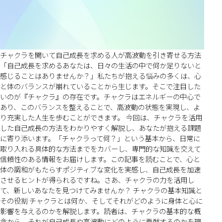
チャクラを開いて自己成長を求める人が高波動を引き寄せる方法
「自己成長を求めるあなたは、日々の生活の中で何か足りないと
感じることはありませんか？」私たちが抱える悩みの多くは、心
と体のバランスが崩れていることから生じます。そこで注目した
いのが『チャクラ』の存在です。チャクラはエネルギーの中心で
あり、このバランスを整えることで、高波動の状態を実現し、よ
り充実した人生を歩むことができます。 今回は、チャクラを活用
した自己成長の方法をわかりやすく解説し、あなたが抱える課題
に寄り添います。「チャクラって何？」という基本から、日常に
取り入れる具体的な方法までをカバーし、専門的な知識を交えて
信頼性のある情報をお届けします。この記事を読むことで、心と
体の調和がもたらすポジティブな変化を実感し、自己成長を加速
させるヒントが得られるですね。さあ、チャクラの力を活用し
て、新しいあなたを見つけてみませんか？ チャクラの基本知識と
その役割 チャクラとは何か、そしてそれがどのように身体と心に
影響を与えるのかを解説します。読者は、チャクラの基本的な概
念から、それが自己成長や高波動にどのように貢献するのかを理