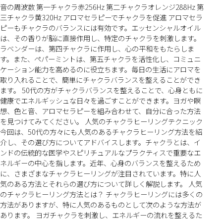
音の周波数 第一チャクラ赤256Hz 第二チャクラオレンジ288Hz 第
三チャクラ黄320Hz アロマセラピーでチャクラを促進 アロマセラ
ピーもチャクラのバランスには有効です。エッセンシャルオイル
は、その香りが脳に直接作用し、特定のチャクラを刺激します。
ラベンダーは、第四チャクラに作用し、心の平和をもたらしま
す。また、ペパーミントは、第五チャクラを活性化し、コミュニ
ケーション能力を高めるのに役立ちます。毎日の生活にアロマを
取り入れることで、簡単にチャクラバランスを整えることができ
ます。 50代の方がチャクラバランスを整えることで、心身ともに
健康でエネルギッシュな日々を過ごすことができます。ヨガや瞑
想、色と音、アロマセラピーを組み合わせて、自分に合った方法
を見つけてみてください。 人気のチャクラヒーリングテクニック
今回は、50代の方々にも人気のあるチャクラヒーリング方法を紹
介し、その選び方についてアドバイスします。チャクラとは、イ
ンドの伝統的な医学やスピリチュアルなプラクティスで重要なエ
ネルギーの中心を指します。近年、心身のバランスを整えるため
に、さまざまなチャクラヒーリングが注目されています。特に人
気のある方法とそれらの選び方について詳しく解説します。 人気
のチャクラヒーリング方法とは？ チャクラヒーリングには多くの
方法がありますが、特に人気のあるものとして次のような方法が
あります。 ヨガチャクラを刺激し、エネルギーの流れを整えるた