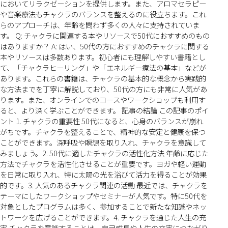
においてリラクゼーションを提供します。また、アロマセラピー
や音楽療法もチャクラのバランスを整えるのに役立ちます。これ
らのアプローチは、年齢を問わず多くの人々に支持されていま
す。 Q: チャクラに関連する本やリソースで50代におすすめのもの
はありますか？ A: はい、50代の方におすすめのチャクラに関する
本やリソースは多数あります。初心者にも理解しやすい書籍とし
て、「チャクラヒーリング」や「エネルギー療法の基本」などが
あります。これらの書籍は、チャクラの基本的な概念から実践的
な方法までを丁寧に解説しており、50代の方にも非常に人気があ
ります。また、オンラインでのコースやワークショップも利用す
ると、より深く学ぶことができます。 記事の結論 この記事のポイ
ント 1. チャクラの重要性 50代になると、心身のバランスが崩れ
がちです。チャクラを整えることで、精神的な安定と健康を保つ
ことができます。深呼吸や瞑想を取り入れ、チャクラを意識して
みましょう。2. 50代に適したチャクラの活性化方法 年齢に応じた
方法でチャクラを活性化させることが重要です。ヨガや軽い運動
を日常に取り入れ、特に太陽の光を浴びて活力を得ることが効果
的です。3. 人気のあるチャクラ関連の活動 最近では、チャクラを
テーマにしたワークショップやセミナーが人気です。特に50代を
対象としたプログラムは多く、参加することで新たな知識やネッ
トワークを広げることができます。4. チャクラを通じた人生の充
実 チャクラを意識することは、自己成長や人生の充実につながり