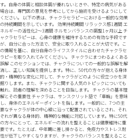
す。自身の体調と相談体調が優れないときや、特定の病気がある
場合は、専門医の意見を参考にしてから施術を受けるようにして
ください。 以下の表は、チャクラセラピーにおける一般的な効果
の持続期間を示しています。 効果持続期間 リラックス感1週間 エ
ネルギーの活性化2〜3週間 ホルモンバランスの調整1ヶ月以上 チ
ャクラセラピーは、心身の健康を維持するための有効な手段です
が、自分に合った方法で、安全に取り入れることが大切です。こ
の情報を基に、自分自身のライフスタイルに合わせたチャクラセ
ラピーを取り入れてみてください。 チャクラにまつわるよくある
誤解 このセクションでは、チャクラについての一般的な誤解を解
消し、正しい知識を提供します。特に、50代の方々が抱える身体
的・精神的な変化に対して、チャクラがどのように役立つかを深
掘りします。また、チャクラに関する人気のトピックについても
触れ、読者の理解を深めることを目指します。 チャクラの基本理
解とその重要性 チャクラは、サンスクリット語で「車輪」を意味
し、身体のエネルギーポイントを指します。一般的に、7つの主
要なチャクラが体の中心線に沿って配置されているとされ、それ
ぞれが異なる身体的、精神的な機能に対応しています。特に50代
の方々にとって、エネルギーの流れを整えることは健康維持に重
要です。たとえば、中年期に差し掛かると、免疫力やストレス耐
性が低下しやすくなりますが、チャクラのバランスを整えること