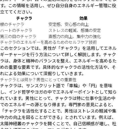
す。この情報を活用し、ぜひ自分自身のエネルギー管理に役
立ててください。
チャクラ
効果
根のチャクラ
安定感、安心感の向上
ハートのチャクラ
ストレスの軽減、感情の安定
第三の目のチャクラ
直感力の向上、集中力の強化
チャクラのエネルギーを高めるためのセルフケア技術
このセクションでは、男性が「チャクラ」を活用してエネル
ギーチャージを行う方法について詳しく解説します。チャク
ラは、身体と精神のバランスを整え、エネルギーを高めるた
めの重要な要素です。具体的なチャクラの活性化方法や、そ
れによる効果について深掘りしていきます。
チャクラとは何か？男性にとっての重要性
チャクラは、サンスクリット語で「車輪」や「円」を意味
し、インド哲学やヨガの中でエネルギーポイントとして知ら
れています。男性にとって、チャクラは特に仕事や生活の中
でのエネルギーの源となり得ます。専門家の意見によると、
「チャクラを活性化することで、男性はストレスの軽減や集
中力の向上を図ることができる」とされています。例えば、
太陽神経叢のチャクラを開くことで、自己信頼感が増し、社