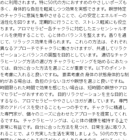
めに利用されます。特に50代の方におすすめのやさしいポーズも
多く、身体的な負担を軽減しつつ効果を実感できます。瞑想特定
のチャクラに意識を集中させることで、心の安定とエネルギーの
活性化を図ります。定期的に行うことで、ストレス軽減にも役立
ちます。アロマセラピー各チャクラに対応したエッセンシャルオ
イルを使用することで、心と体のバランスを整えます。香りを通
じて、リラックス効果を得られます。 これらの方法は、それぞれ
異なるアプローチでチャクラに働きかけますが、共通してリラク
ゼーションとバランスの調整を目的としています。 適切なチャク
ラヒーリング方法の選び方 チャクラヒーリングを始めるにあたっ
ては、自分に合った方法を選ぶことが重要です。以下のポイント
を考慮に入れると良いですね。 要素考慮点 身体の状態身体的な制
約がある場合は、負担の少ないヨガや瞑想を選ぶと良いですね。
時間限られた時間で効果を感じたい場合は、短時間の瞑想やアロ
マセラピーがおすすめです。 目的リラクゼーションを主な目的と
するなら、アロマセラピーややさしいヨガが適しています。 専門
家のアドバイスを受けることも一つの手です。チャクラに精通し
た専門家が、個々のニーズに合わせたアプローチを提案してくれ
るですね。 チャクラヒーリングは、心と体の健康を維持する上で
非常に有益です。自分に合った方法を見つけ、日常生活に取り入
れることで、より充実した生活を実現しましょう。50代の方でも
無理なく始められる方法がたくさんありますので、ぜひチャレン