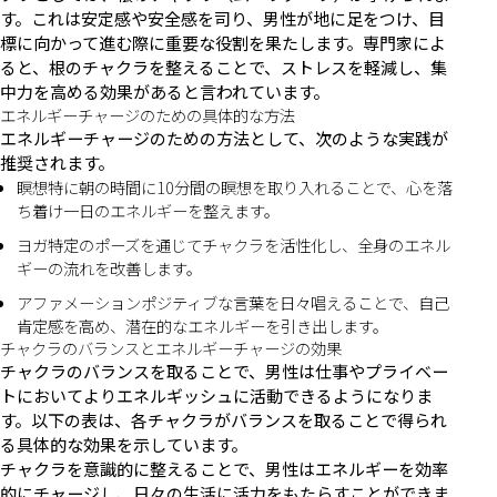
す。これは安定感や安全感を司り、男性が地に足をつけ、目
標に向かって進む際に重要な役割を果たします。専門家によ
ると、根のチャクラを整えることで、ストレスを軽減し、集
中力を高める効果があると言われています。
エネルギーチャージのための具体的な方法
エネルギーチャージのための方法として、次のような実践が
推奨されます。
瞑想特に朝の時間に10分間の瞑想を取り入れることで、心を落
ち着け一日のエネルギーを整えます。
ヨガ特定のポーズを通じてチャクラを活性化し、全身のエネル
ギーの流れを改善します。
アファメーションポジティブな言葉を日々唱えることで、自己
肯定感を高め、潜在的なエネルギーを引き出します。
チャクラのバランスとエネルギーチャージの効果
チャクラのバランスを取ることで、男性は仕事やプライベー
トにおいてよりエネルギッシュに活動できるようになりま
す。以下の表は、各チャクラがバランスを取ることで得られ
る具体的な効果を示しています。
チャクラを意識的に整えることで、男性はエネルギーを効率
的にチャージし、日々の生活に活力をもたらすことができま