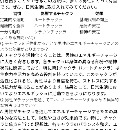
引き出すことができるこの方法は、多くの男性にとって有益
です。ぜひ、日常生活に取り入れてみてください。
習慣
影響するチャクラ
効果
定期的な運動
ルートチャクラ
基礎代謝の向上
健康的な食事
ハートチャクラ
感情の安定
十分な睡眠
クラウンチャクラ
精神の安定
よくある質問 (FAQ)
Q: チャクラを活性化することで男性のエネルギーチャージにどの
ような効果がありますか？
A: チャクラを活性化することは、男性のエネルギーチャージ
に大きく寄与します。各チャクラは身体の異なる部分や精神
状態に関連しており、特に第1チャクラ（ルートチャクラ）は
生命力や活力を高める役割を持っています。このチャクラが
活性化されると、男性はより自信を持ち、ストレスに対する
抵抗力が高まることがあります。結果として、日常生活にお
いてよりエネルギッシュに活動できるようになります。
Q: 男性がチャクラを通してエネルギーチャージするための具体的
な方法は何ですか？
A: 男性がチャクラを通してエネルギーチャージするための具
体的な方法として、瞑想やヨガが効果的です。特に、チャク
ラに焦点を当てた瞑想は、各チャクラのバランスを整え、エ