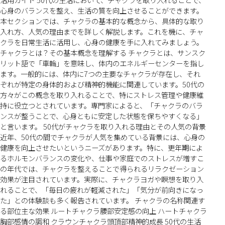
心身のバランスを整え、生活の質を向上させることができます。
本セクションでは、チャクラの基本的な概念から、具体的な取り
入れ方、人気の理由までを詳しく解説します。これを機に、チャ
クラを日常生活に活用し、心身の健康を手に入れてみましょう。
チャクラとは？その基本概念を理解する チャクラとは、サンスク
リット語で「車輪」を意味し、体内のエネルギーセンターを指し
ます。一般的には、体内に7つの主要なチャクラが存在し、それ
ぞれが特定の身体的および精神的機能に関連しています。50代の
方々がこの概念を取り入れることで、特にストレス管理や健康維
持に役立つとされています。専門家によると、「チャクラのバラ
ンスが整うことで、心身ともに安定した状態を保ちやすくなる」
と言います。 50代がチャクラを取り入れる理由とその人気の背景
近年、50代の間でチャクラが人気を集めている背景には、心身の
健康を向上させたいというニーズがあります。特に、更年期によ
るホルモンバランスの変化や、仕事や家庭でのストレスが増すこ
の年代では、チャクラを整えることで得られるリラクゼーション
効果が注目されています。実際に、チャクラヨガや瞑想を取り入
れることで、「毎日の疲れが軽減された」「気分が前向きになっ
た」との体験談も多く報告されています。 チャクラの名称関連す
る部位主な効果 ルートチャクラ腰部安定感の向上 ハートチャクラ
胸部感情の調和 クラウンチャクラ頭頂部精神的成長 50代の生活