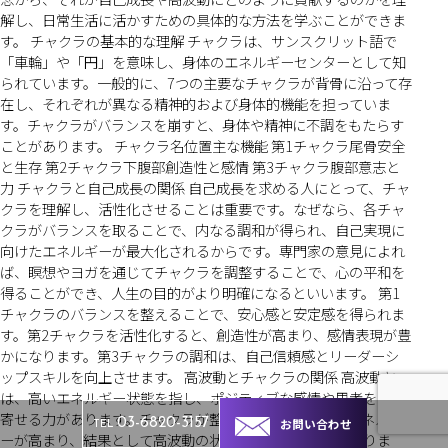
解し、日常生活に活かすための具体的な方法を学ぶことができま
す。 チャクラの基本的な理解 チャクラは、サンスクリット語で
「車輪」や「円」を意味し、身体のエネルギーセンターとして知
られています。一般的に、7つの主要なチャクラが背骨に沿って存
在し、それぞれが異なる精神的および身体的機能を担っていま
す。チャクラがバランスを崩すと、身体や精神に不調をもたらす
ことがあります。 チャクラ名位置主な機能 第1チャクラ尾骨安全
と生存 第2チャクラ下腹部創造性と感情 第3チャクラ腹部意志と
力 チャクラと自己成長の関係 自己成長を求める人にとって、チャ
クラを理解し、活性化させることは重要です。なぜなら、各チャ
クラがバランスを取ることで、内なる調和が得られ、自己実現に
向けたエネルギーが最大化されるからです。専門家の意見によれ
ば、瞑想やヨガを通じてチャクラを調整することで、心の平和を
得ることができ、人生の目的がより明確になるといいます。 第1
チャクラのバランスを整えることで、安心感と安定感を得られま
す。第2チャクラを活性化すると、創造性が高まり、感情表現が豊
かになります。第3チャクラの調和は、自己信頼感とリーダーシ
ップスキルを向上させます。 高波動とチャクラの関係 高波動と
は、高いエネルギー状態を指し、ポジティブな感情や思考を引き
寄せる力があります。チャクラが整っていると、個々のエネルギ
お問い合わせ
03-6820-3157
TEL
ーが高まり、結果として高波動の状態が維持されやすくなりま