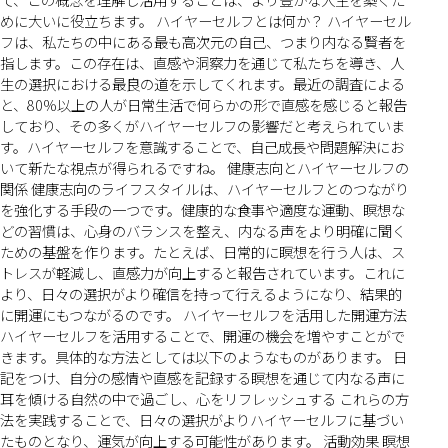
めに大いに役立ちます。 ハイヤーセルフとは何か？ ハイヤーセル
フは、私たちの中にある最も高次元の自己、つまり内なる賢者を
指します。この存在は、直感や洞察力を通じて私たちを導き、人
生の選択における最良の道を示してくれます。最近の調査による
と、80%以上の人が日常生活で何らかの形で直感を感じると報告
しており、その多くがハイヤーセルフの影響だと考えられていま
す。ハイヤーセルフを意識することで、自己成長や問題解決にお
いて新たな視点が得られるですね。 健康志向とハイヤーセルフの
関係 健康志向のライフスタイルは、ハイヤーセルフとのつながり
を強化する手段の一つです。健康的な食事や適度な運動、瞑想な
どの習慣は、心身のバランスを整え、内なる声をより明確に聞く
ための基盤を作ります。たとえば、日常的に瞑想を行う人は、ス
トレスが軽減し、直感力が向上すると報告されています。これに
より、日々の選択がより確信を持って行えるようになり、結果的
に開運にもつながるのです。 ハイヤーセルフを活用した開運方法
ハイヤーセルフを活用することで、開運の機会を増やすことがで
きます。具体的な方法としては以下のようなものがあります。 日
記をつけ、自分の感情や直感を記録する瞑想を通じて内なる声に
耳を傾ける自然の中で過ごし、心をリフレッシュする これらの方
法を実践することで、日々の選択がよりハイヤーセルフに基づい
たものとなり、運気が向上する可能性があります。 活動効果 瞑想