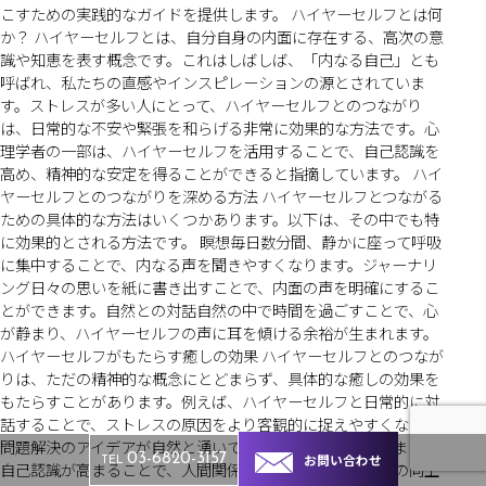
こすための実践的なガイドを提供します。 ハイヤーセルフとは何
か？ ハイヤーセルフとは、自分自身の内面に存在する、高次の意
識や知恵を表す概念です。これはしばしば、「内なる自己」とも
呼ばれ、私たちの直感やインスピレーションの源とされていま
す。ストレスが多い人にとって、ハイヤーセルフとのつながり
は、日常的な不安や緊張を和らげる非常に効果的な方法です。心
理学者の一部は、ハイヤーセルフを活用することで、自己認識を
高め、精神的な安定を得ることができると指摘しています。 ハイ
ヤーセルフとのつながりを深める方法 ハイヤーセルフとつながる
ための具体的な方法はいくつかあります。以下は、その中でも特
に効果的とされる方法です。 瞑想毎日数分間、静かに座って呼吸
に集中することで、内なる声を聞きやすくなります。ジャーナリ
ング日々の思いを紙に書き出すことで、内面の声を明確にするこ
とができます。自然との対話自然の中で時間を過ごすことで、心
が静まり、ハイヤーセルフの声に耳を傾ける余裕が生まれます。
ハイヤーセルフがもたらす癒しの効果 ハイヤーセルフとのつなが
りは、ただの精神的な概念にとどまらず、具体的な癒しの効果を
もたらすことがあります。例えば、ハイヤーセルフと日常的に対
話することで、ストレスの原因をより客観的に捉えやすくなり、
問題解決のアイデアが自然と湧いてくることがあります。また、
お問い合わせ
03-6820-3157
TEL
自己認識が高まることで、人間関係の改善や、自己肯定感の向上