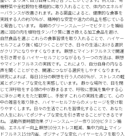
機野菜や全粒穀物を積極的に取り入れることで、体内のエネルギ
ーバランスが改善されます。ある調査によると、健康的な食事を
実践する人の約70%が、精神的な安定や活力の向上を感じている
と報告しています。 毎朝のグリーンスムージーでビタミンを補給
週に3回の肉を植物性タンパク質に置き換える加工食品を避け、
自然食品を選ぶ これらの食事習慣を取り入れることで、ハイヤー
セルフとより強く結びつくことができ、日々の生活における選択
がクリアになりやすくなります。 瞑想とマインドフルネスで開運
を引き寄せる ハイヤーセルフとつながるもう一つの方法は、瞑想
やマインドフルネスの実践です。これにより、自分自身の内なる
声を聞くことができ、開運につながる選択をしやすくなります。
研究によれば、毎日10分の瞑想を行う人の80%が、ストレスの軽
減とポジティブな変化を実感しています。 静かな場所で、目を閉
じて深呼吸をする頭の中が静まるまで、呼吸に意識を集中する心
に浮かぶ考えをただ観察し、手放す これらの実践を通じて、心の
中の雑音を取り除き、ハイヤーセルフからのメッセージを受け取
りやすくします。日々の生活でこれを習慣化することで、あなた
の人生においてポジティブな変化を引き寄せることができるです
ね。 活動所要時間効果 グリーンスムージー作り10分ビタミン補
給、エネルギー向上 瞑想10分ストレス軽減、集中力向上 マイン
ドフルネス15分内省、ポジティブな変化 ハイヤーセルフを取り入