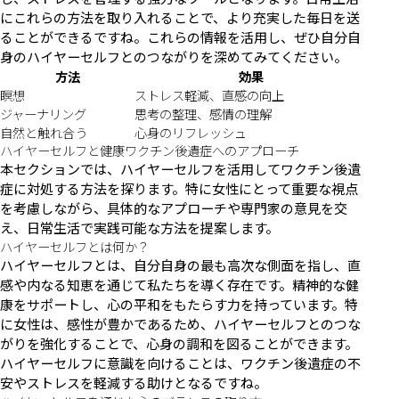
にこれらの方法を取り入れることで、より充実した毎日を送
ることができるですね。これらの情報を活用し、ぜひ自分自
身のハイヤーセルフとのつながりを深めてみてください。
方法
効果
瞑想
ストレス軽減、直感の向上
ジャーナリング
思考の整理、感情の理解
自然と触れ合う
心身のリフレッシュ
ハイヤーセルフと健康ワクチン後遺症へのアプローチ
本セクションでは、ハイヤーセルフを活用してワクチン後遺
症に対処する方法を探ります。特に女性にとって重要な視点
を考慮しながら、具体的なアプローチや専門家の意見を交
え、日常生活で実践可能な方法を提案します。
ハイヤーセルフとは何か？
ハイヤーセルフとは、自分自身の最も高次な側面を指し、直
感や内なる知恵を通じて私たちを導く存在です。精神的な健
康をサポートし、心の平和をもたらす力を持っています。特
に女性は、感性が豊かであるため、ハイヤーセルフとのつな
がりを強化することで、心身の調和を図ることができます。
ハイヤーセルフに意識を向けることは、ワクチン後遺症の不
安やストレスを軽減する助けとなるですね。