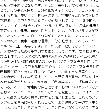
を減らす手助けとなります。例えば、毎朝10分間の瞑想を行うこ
とで、心の平穏を保ち、自分の直感やインスピレーションを受け
入れる準備が整います。ある研究では、定期的な瞑想がストレス
を軽減し、集中力を高めることが確認されています。 健康的なラ
イフスタイルの維持 ハイヤーセルフを高めるには、身体の健康も
不可欠です。健康志向の生活を送ることで、心身のバランスが整
い、より高い次元の自己とつながることが可能になります。バラ
ンスの取れた食事、適度な運動、十分な睡眠は、すべてハイヤー
セルフの向上に寄与します。以下の表は、健康的なライフスタイ
ルを維持するための基本的な要素を示しています。 要素推奨する
方法 食事バランスの取れた栄養素を摂る 運動週に3〜4回の適度
な運動 睡眠7〜8時間の質の高い睡眠 ポジティブな思考と自己暗
示 ハイヤーセルフを意識的に高めるには、ポジティブな思考と自
己暗示が役立ちます。日々の生活の中で、前向きな言葉やフレー
ズを自分に対して繰り返すことで、自己信頼を高め、幸運を引き
寄せる準備が整います。例えば、「私は成功する」「私は愛され
ている」といった肯定的な自己暗示は、心の中のネガティブな声
を静め、ハイヤーセルフとのつながりを強化します。 ハイヤーセ
ルフを高めるための具体的な方法を紹介しました。これらのステ
ップを日常生活に取り入れることで、より健康的で幸運な人生を
手に入れることができるですね。自分自身と深くつながり、内な