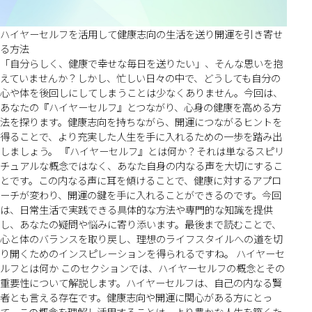
ハイヤーセルフを活用して健康志向の生活を送り開運を引き寄せ
る方法
「自分らしく、健康で幸せな毎日を送りたい」、そんな思いを抱
えていませんか？しかし、忙しい日々の中で、どうしても自分の
心や体を後回しにしてしまうことは少なくありません。今回は、
あなたの『ハイヤーセルフ』とつながり、心身の健康を高める方
法を探ります。健康志向を持ちながら、開運につながるヒントを
得ることで、より充実した人生を手に入れるための一歩を踏み出
しましょう。 『ハイヤーセルフ』とは何か？それは単なるスピリ
チュアルな概念ではなく、あなた自身の内なる声を大切にするこ
とです。この内なる声に耳を傾けることで、健康に対するアプロ
ーチが変わり、開運の鍵を手に入れることができるのです。今回
は、日常生活で実践できる具体的な方法や専門的な知識を提供
し、あなたの疑問や悩みに寄り添います。最後まで読むことで、
心と体のバランスを取り戻し、理想のライフスタイルへの道を切
り開くためのインスピレーションを得られるですね。 ハイヤーセ
ルフとは何か このセクションでは、ハイヤーセルフの概念とその
重要性について解説します。ハイヤーセルフは、自己の内なる賢
者とも言える存在です。健康志向や開運に関心がある方にとっ
て、この概念を理解し活用することは、より豊かな人生を築くた