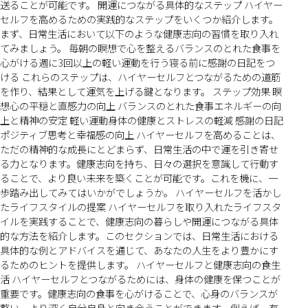
送ることが可能です。 開運につながる具体的なステップ ハイヤー
セルフを高めるための実践的なステップをいくつか紹介します。
まず、日常生活において以下のような健康志向の習慣を取り入れ
てみましょう。 毎朝の瞑想で心を整えるバランスのとれた食事を
心がける週に3回以上の軽い運動を行う寝る前に感謝の日記をつ
ける これらのステップは、ハイヤーセルフとつながるための道筋
を作り、結果として運気を上げる鍵となります。 ステップ効果 瞑
想心の平穏と直感力の向上 バランスのとれた食事エネルギーの向
上と精神の安定 軽い運動身体の健康とストレスの軽減 感謝の日記
ポジティブ思考と幸福感の向上 ハイヤーセルフを高めることは、
ただの精神的な成長にとどまらず、日常生活の中で運を引き寄せ
る力となります。健康志向を持ち、日々の選択を意識して行動す
ることで、より良い未来を築くことが可能です。これを機に、一
歩踏み出してみてはいかがでしょうか。 ハイヤーセルフを活かし
たライフスタイルの提案 ハイヤーセルフを取り入れたライフスタ
イルを実践することで、健康志向の暮らしや開運につながる具体
的な方法を紹介します。このセクションでは、日常生活における
具体的な例とアドバイスを通じて、あなたの人生をより豊かにす
るためのヒントを提供します。 ハイヤーセルフと健康志向の食生
活 ハイヤーセルフとつながるためには、身体の健康を保つことが
重要です。健康志向の食事を心がけることで、心身のバランスが
整い、より深く自分自身と向き合うことができます。例えば、有