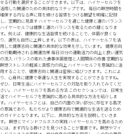
せる行動を選択することができます。以下は、ハイヤーセルフを
活用した開運のための具体的なステップです。 毎日の瞑想時間を
確保する内なる声に耳を傾ける習慣をつける願望を明確に記録
し、定期的に見直す ハイヤーセルフを通じた健康と運のバランス
ハイヤーセルフは健康と運のバランスを取るための鍵となりま
す。例えば、健康的な生活習慣を続けることで、体調が良くな
り、運気も自然に上昇します。以下の表は、ハイヤーセルフを活
用した健康志向と開運の具体的な効果を示しています。 健康志向
の行動期待される開運効果 毎日30分の運動活力の向上と良い運気
の流入 バランスの取れた食事体調管理と人間関係の改善 定期的な
瞑想ストレスの軽減と直感力の向上 ハイヤーセルフを意識的に活
用することで、健康志向と開運は密接に結びつきます。これによ
り、心身共に健康で幸運な人生を実現することができるですね。
ぜひ、日常生活にハイヤーセルフとの対話を取り入れてみてくだ
さい。 ハイヤーセルフを高める方法 このセクションでは、日常生
活でハイヤーセルフを意識的に高める具体的な方法を紹介しま
す。ハイヤーセルフとは、自己の内面の深い部分に存在する高次
の意識であり、私たちがより健康志向で開運的な生活を送るため
のガイドとなります。以下に、具体的な方法を説明していきま
す。 瞑想とマインドフルネスの実践 ハイヤーセルフを高めるため
には、まず内なる静けさを見つけることが重要です。瞑想やマイ
ンドフルネスの実践は、自分自身の内面を探求し、心の中の雑音