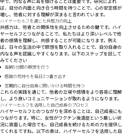
中で、内なる声に耳を傾けることは重要です。研究によれ
ば、自分の内面と向き合う時間を持つことで、心の安定感が
増し、他者に対する理解が深まると言われています。
ハイヤーセルフを通じた共感力の向上
共感力は、他者との関係性を向上させるための鍵です。ハイ
ヤーセルフとつながることで、私たちはより深いレベルで他
者の感情を理解し、共感することが可能になります。例え
ば、日々の生活の中で瞑想を取り入れることで、自分自身の
内なる声を認識しやすくなります。以下のステップを試して
みてください
毎朝5分間の瞑想を行う
感謝の気持ちを毎日3つ書き出す
定期的に自分自身に問いかける時間を持つ
これらの実践を通じて、他者の立場や感情をより容易に理解
し、より良いコミュニケーションが取れるようになります。
ハイヤーセルフを活用した自己成長のプロセス
ハイヤーセルフとのつながりを深めることは、自己成長にも
つながります。特に、女性がワクチン後遺症という厳しい状
況に直面した場合でも、自己成長を続けるための力を提供し
てくれるですね。以下の表は、ハイヤーセルフを活用した自