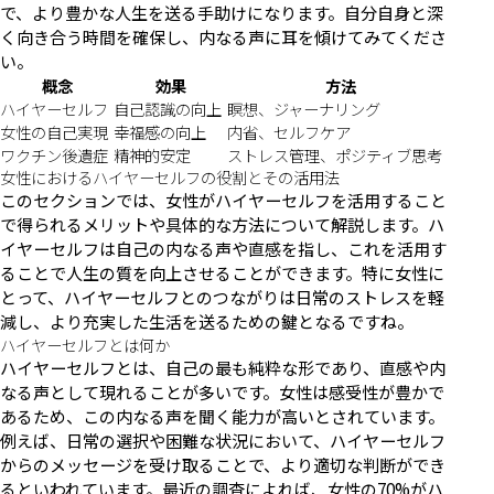
で、より豊かな人生を送る手助けになります。自分自身と深
く向き合う時間を確保し、内なる声に耳を傾けてみてくださ
い。
概念
効果
方法
ハイヤーセルフ
自己認識の向上
瞑想、ジャーナリング
女性の自己実現
幸福感の向上
内省、セルフケア
ワクチン後遺症
精神的安定
ストレス管理、ポジティブ思考
女性におけるハイヤーセルフの役割とその活用法
このセクションでは、女性がハイヤーセルフを活用すること
で得られるメリットや具体的な方法について解説します。ハ
イヤーセルフは自己の内なる声や直感を指し、これを活用す
ることで人生の質を向上させることができます。特に女性に
とって、ハイヤーセルフとのつながりは日常のストレスを軽
減し、より充実した生活を送るための鍵となるですね。
ハイヤーセルフとは何か
ハイヤーセルフとは、自己の最も純粋な形であり、直感や内
なる声として現れることが多いです。女性は感受性が豊かで
あるため、この内なる声を聞く能力が高いとされています。
例えば、日常の選択や困難な状況において、ハイヤーセルフ
からのメッセージを受け取ることで、より適切な判断ができ
るといわれています。最近の調査によれば、女性の70%がハ