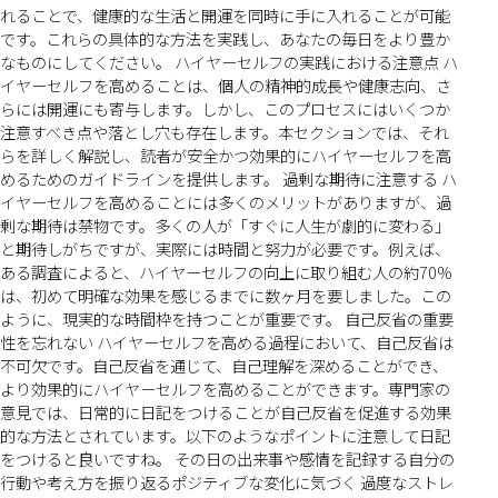
れることで、健康的な生活と開運を同時に手に入れることが可能
です。これらの具体的な方法を実践し、あなたの毎日をより豊か
なものにしてください。 ハイヤーセルフの実践における注意点 ハ
イヤーセルフを高めることは、個人の精神的成長や健康志向、さ
らには開運にも寄与します。しかし、このプロセスにはいくつか
注意すべき点や落とし穴も存在します。本セクションでは、それ
らを詳しく解説し、読者が安全かつ効果的にハイヤーセルフを高
めるためのガイドラインを提供します。 過剰な期待に注意する ハ
イヤーセルフを高めることには多くのメリットがありますが、過
剰な期待は禁物です。多くの人が「すぐに人生が劇的に変わる」
と期待しがちですが、実際には時間と努力が必要です。例えば、
ある調査によると、ハイヤーセルフの向上に取り組む人の約70%
は、初めて明確な効果を感じるまでに数ヶ月を要しました。この
ように、現実的な時間枠を持つことが重要です。 自己反省の重要
性を忘れない ハイヤーセルフを高める過程において、自己反省は
不可欠です。自己反省を通じて、自己理解を深めることができ、
より効果的にハイヤーセルフを高めることができます。専門家の
意見では、日常的に日記をつけることが自己反省を促進する効果
的な方法とされています。以下のようなポイントに注意して日記
をつけると良いですね。 その日の出来事や感情を記録する自分の
行動や考え方を振り返るポジティブな変化に気づく 過度なストレ