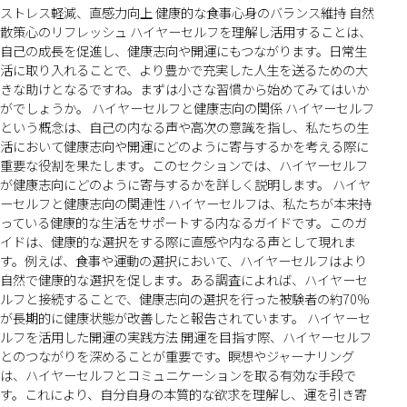
ストレス軽減、直感力向上 健康的な食事心身のバランス維持 自然
散策心のリフレッシュ ハイヤーセルフを理解し活用することは、
自己の成長を促進し、健康志向や開運にもつながります。日常生
活に取り入れることで、より豊かで充実した人生を送るための大
きな助けとなるですね。まずは小さな習慣から始めてみてはいか
がでしょうか。 ハイヤーセルフと健康志向の関係 ハイヤーセルフ
という概念は、自己の内なる声や高次の意識を指し、私たちの生
活において健康志向や開運にどのように寄与するかを考える際に
重要な役割を果たします。このセクションでは、ハイヤーセルフ
が健康志向にどのように寄与するかを詳しく説明します。 ハイヤ
ーセルフと健康志向の関連性 ハイヤーセルフは、私たちが本来持
っている健康的な生活をサポートする内なるガイドです。このガ
イドは、健康的な選択をする際に直感や内なる声として現れま
す。例えば、食事や運動の選択において、ハイヤーセルフはより
自然で健康的な選択を促します。ある調査によれば、ハイヤーセ
ルフと接続することで、健康志向の選択を行った被験者の約70%
が長期的に健康状態が改善したと報告されています。 ハイヤーセ
ルフを活用した開運の実践方法 開運を目指す際、ハイヤーセルフ
とのつながりを深めることが重要です。瞑想やジャーナリング
は、ハイヤーセルフとコミュニケーションを取る有効な手段で
す。これにより、自分自身の本質的な欲求を理解し、運を引き寄