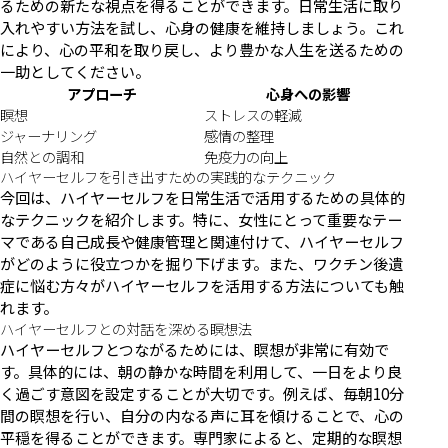
るための新たな視点を得ることができます。日常生活に取り
入れやすい方法を試し、心身の健康を維持しましょう。これ
により、心の平和を取り戻し、より豊かな人生を送るための
一助としてください。
アプローチ
心身への影響
瞑想
ストレスの軽減
ジャーナリング
感情の整理
自然との調和
免疫力の向上
ハイヤーセルフを引き出すための実践的なテクニック
今回は、ハイヤーセルフを日常生活で活用するための具体的
なテクニックを紹介します。特に、女性にとって重要なテー
マである自己成長や健康管理と関連付けて、ハイヤーセルフ
がどのように役立つかを掘り下げます。また、ワクチン後遺
症に悩む方々がハイヤーセルフを活用する方法についても触
れます。
ハイヤーセルフとの対話を深める瞑想法
ハイヤーセルフとつながるためには、瞑想が非常に有効で
す。具体的には、朝の静かな時間を利用して、一日をより良
く過ごす意図を設定することが大切です。例えば、毎朝10分
間の瞑想を行い、自分の内なる声に耳を傾けることで、心の
平穏を得ることができます。専門家によると、定期的な瞑想