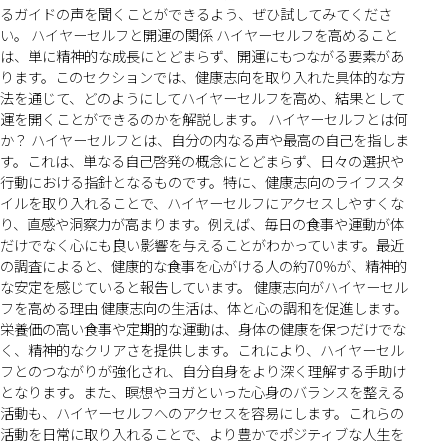
るガイドの声を聞くことができるよう、ぜひ試してみてくださ
い。 ハイヤーセルフと開運の関係 ハイヤーセルフを高めること
は、単に精神的な成長にとどまらず、開運にもつながる要素があ
ります。このセクションでは、健康志向を取り入れた具体的な方
法を通じて、どのようにしてハイヤーセルフを高め、結果として
運を開くことができるのかを解説します。 ハイヤーセルフとは何
か？ ハイヤーセルフとは、自分の内なる声や最高の自己を指しま
す。これは、単なる自己啓発の概念にとどまらず、日々の選択や
行動における指針となるものです。特に、健康志向のライフスタ
イルを取り入れることで、ハイヤーセルフにアクセスしやすくな
り、直感や洞察力が高まります。例えば、毎日の食事や運動が体
だけでなく心にも良い影響を与えることがわかっています。最近
の調査によると、健康的な食事を心がける人の約70%が、精神的
な安定を感じていると報告しています。 健康志向がハイヤーセル
フを高める理由 健康志向の生活は、体と心の調和を促進します。
栄養価の高い食事や定期的な運動は、身体の健康を保つだけでな
く、精神的なクリアさを提供します。これにより、ハイヤーセル
フとのつながりが強化され、自分自身をより深く理解する手助け
となります。また、瞑想やヨガといった心身のバランスを整える
活動も、ハイヤーセルフへのアクセスを容易にします。これらの
活動を日常に取り入れることで、より豊かでポジティブな人生を