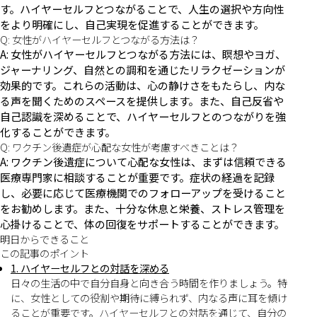
す。ハイヤーセルフとつながることで、人生の選択や方向性
をより明確にし、自己実現を促進することができます。
Q: 女性がハイヤーセルフとつながる方法は？
A: 女性がハイヤーセルフとつながる方法には、瞑想やヨガ、
ジャーナリング、自然との調和を通じたリラクゼーションが
効果的です。これらの活動は、心の静けさをもたらし、内な
る声を聞くためのスペースを提供します。また、自己反省や
自己認識を深めることで、ハイヤーセルフとのつながりを強
化することができます。
Q: ワクチン後遺症が心配な女性が考慮すべきことは？
A: ワクチン後遺症について心配な女性は、まずは信頼できる
医療専門家に相談することが重要です。症状の経過を記録
し、必要に応じて医療機関でのフォローアップを受けること
をお勧めします。また、十分な休息と栄養、ストレス管理を
心掛けることで、体の回復をサポートすることができます。
明日からできること
この記事のポイント
1. ハイヤーセルフとの対話を深める
日々の生活の中で自分自身と向き合う時間を作りましょう。特
に、女性としての役割や期待に縛られず、内なる声に耳を傾け
ることが重要です。ハイヤーセルフとの対話を通じて、自分の