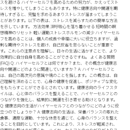
スを避ける ハイヤーセルフを高めるための努力が、かえってスト
レスを増やしてしまうこともあります。特に健康志向や開運を期
待しすぎると、完璧を求めるあまりストレスが溜まってしまうこ
とがあります。以下の表は、ストレスを減らすための簡単な方法
を示しています。 方法効果 深呼吸心を落ち着かせる 短時間の瞑
想精神のリセット 軽い運動ストレスホルモンの減少 ハイヤーセル
フを高めることは、個人の成長や幸福に大いに役立ちますが、過
剰な期待やストレスを避け、自己反省を怠らないことが重要で
す。これらの注意点を理解し、日々の生活に活かすことで、より
効果的に自分自身を高めることができるですね。 よくある質問
(FAQ) Q: ハイヤーセルフとは何ですか？また、その概念が健康志
向や開運にどのように関連していますか？ A: ハイヤーセルフと
は、自己の高次元の意識や魂のことを指します。この概念は、自
己理解を深めることで、心身の健康を促進し、ポジティブな変化
をもたらすことができるとされています。健康志向のライフスタ
イルは、心と体のバランスを整えることで、ハイヤーセルフとの
つながりを強化し、結果的に開運を引き寄せる助けとなります。
Q: 健康志向の生活がハイヤーセルフとのつながりにどのように役
立つのでしょうか？ A: 健康志向の生活は、栄養バランスの取れた
食事、適度な運動、十分な休息を通じて、心身のバランスを整え
ることを目的としています。これにより、ストレスが軽減され、
内面的な静けさが得られ、ハイヤーセルフとのつながりがよりス