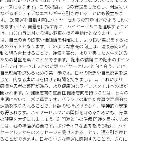
ムーズになります。この状態は、心の安定をもたらし、開運につ
ながるポジティブなエネルギーを引き寄せることにも役立ちま
す。 Q: 開運を目指す際にハイヤーセルフの理解はどのように役立
ちますか？ A: 開運を目指す際に、ハイヤーセルフを理解すること
は、自分自身に対する深い洞察を得る手助けとなります。これ
は、自己の真の欲求や価値観を明確にし、より良い選択をするた
めのガイドとなります。このような意識の向上は、健康志向の行
動と組み合わせることで、運気を高め、より充実した人生を送る
ための基盤を築くことができます。 記事の結論 この記事のポイン
ト 1. ハイヤーセルフとの対話 ハイヤーセルフと向き合うことは、
自己理解を深めるための第一歩です。日々の瞑想や自己反省を通
じて、内なる声に耳を傾ける時間を持ちましょう。これにより、
感情や思考の整理が進み、より健康的なライフスタイルへの道が
開かれます。2. 健康志向の重要性 健康志向を持つことは、日々の
生活において非常に重要です。バランスの取れた食事や定期的な
運動を取り入れることで、体調の維持だけでなく、精神的な安定
も得られます。ハイヤーセルフとの関係を深めるためにも、身体
の健康を大切にしましょう。3. 開運と心の準備 開運を目指すため
には、心の準備が必要です。ポジティブな思考を持ち続け、ハイ
ヤーセルフからのメッセージを受け入れることで、運を引き寄せ
ることができます。日々の小さな幸運に感謝することで、さらに