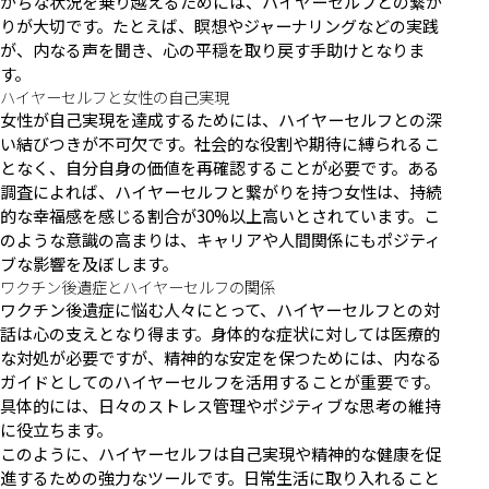
がちな状況を乗り越えるためには、ハイヤーセルフとの繋が
りが大切です。たとえば、瞑想やジャーナリングなどの実践
が、内なる声を聞き、心の平穏を取り戻す手助けとなりま
す。
ハイヤーセルフと女性の自己実現
女性が自己実現を達成するためには、ハイヤーセルフとの深
い結びつきが不可欠です。社会的な役割や期待に縛られるこ
となく、自分自身の価値を再確認することが必要です。ある
調査によれば、ハイヤーセルフと繋がりを持つ女性は、持続
的な幸福感を感じる割合が30%以上高いとされています。こ
のような意識の高まりは、キャリアや人間関係にもポジティ
ブな影響を及ぼします。
ワクチン後遺症とハイヤーセルフの関係
ワクチン後遺症に悩む人々にとって、ハイヤーセルフとの対
話は心の支えとなり得ます。身体的な症状に対しては医療的
な対処が必要ですが、精神的な安定を保つためには、内なる
ガイドとしてのハイヤーセルフを活用することが重要です。
具体的には、日々のストレス管理やポジティブな思考の維持
に役立ちます。
このように、ハイヤーセルフは自己実現や精神的な健康を促
進するための強力なツールです。日常生活に取り入れること