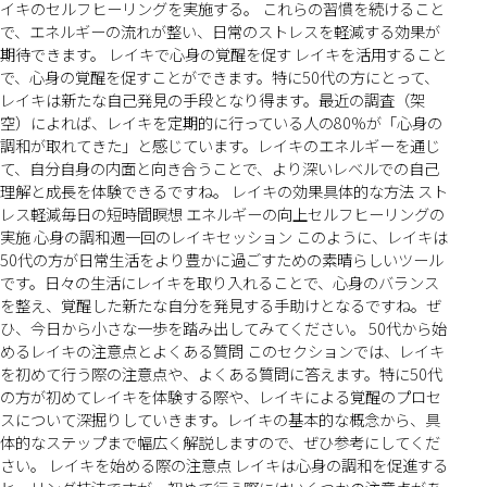
イキのセルフヒーリングを実施する。 これらの習慣を続けること
で、エネルギーの流れが整い、日常のストレスを軽減する効果が
期待できます。 レイキで心身の覚醒を促す レイキを活用すること
で、心身の覚醒を促すことができます。特に50代の方にとって、
レイキは新たな自己発見の手段となり得ます。最近の調査（架
空）によれば、レイキを定期的に行っている人の80%が「心身の
調和が取れてきた」と感じています。レイキのエネルギーを通じ
て、自分自身の内面と向き合うことで、より深いレベルでの自己
理解と成長を体験できるですね。 レイキの効果具体的な方法 スト
レス軽減毎日の短時間瞑想 エネルギーの向上セルフヒーリングの
実施 心身の調和週一回のレイキセッション このように、レイキは
50代の方が日常生活をより豊かに過ごすための素晴らしいツール
です。日々の生活にレイキを取り入れることで、心身のバランス
を整え、覚醒した新たな自分を発見する手助けとなるですね。ぜ
ひ、今日から小さな一歩を踏み出してみてください。 50代から始
めるレイキの注意点とよくある質問 このセクションでは、レイキ
を初めて行う際の注意点や、よくある質問に答えます。特に50代
の方が初めてレイキを体験する際や、レイキによる覚醒のプロセ
スについて深掘りしていきます。レイキの基本的な概念から、具
体的なステップまで幅広く解説しますので、ぜひ参考にしてくだ
さい。 レイキを始める際の注意点 レイキは心身の調和を促進する