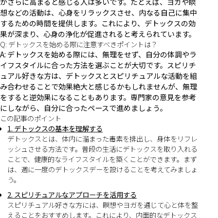
がさらに高まると感じる人は多いです。たとえば、ヨガや瞑
想などの活動は、心身をリラックスさせ、内なる自己に集中
するための時間を提供します。これにより、デトックスの効
果が深まり、心身の浄化が促進されると考えられています。
Q: デトックスを始める際に注意すべきポイントは？
A: デトックスを始める際には、無理をせず、自分の体調やラ
イフスタイルに合った方法を選ぶことが大切です。スピリチ
ュアル好きな方は、デトックスとスピリチュアルな活動を組
み合わせることで効果絶大と感じるかもしれませんが、無理
をすると逆効果になることもあります。専門家の意見を参考
にしながら、自分に合ったペースで進めましょう。
この記事のポイント
1. デトックスの基本を理解する
デトックスとは、体内に溜まった毒素を排出し、身体をリフレ
ッシュさせる方法です。普段の生活にデトックスを取り入れる
ことで、健康的なライフスタイルを築くことができます。まず
は、週に一度のデトックスデーを設けることを考えてみましょ
う。
2. スピリチュアルなアプローチを活用する
スピリチュアル好きな方には、瞑想やヨガを通じて心と体を整
えることをおすすめします。これにより、内面的なデトックス