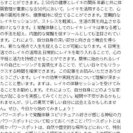
らすことができます。2. 50代の健康とレイキの関係 年齢と共に体
調管理が重要になる50代において、レイキを活用することで、心
身の調和を保ち、健康維持に役立てることができます。定期的な
レイキセッションが、ストレスを軽減し、生活の質を向上させる
助けとなります。3. 覚醒体験としてのレイキ レイキは単なる癒し
の手法を超え、内面的な覚醒を促すツールとしても注目されてい
ます。これにより、自分自身の深い部分と向き合う機会を得ら
れ、新たな視点で人生を捉えることが可能になります。4. 日常生
活でのレイキの活用法 日常的にレイキを取り入れることで、心の
平穏と活力を持続させることができます。簡単に始められるレイ
キの自己ヒーリングを習慣化することで、忙しい日々でもリラッ
クスする時間を確保できます。 この記事をお読みいただきありが
とうございます。レイキの効果や実践方法について理解が深まっ
たことと思います。まずは、レイキの体験セッションを受けてみ
ることをお勧めします。それによって、自分自身にどのような変
化が起こるかを実感してみてください。疑問や不安があるかもし
れませんが、少しの勇気で新しい自分に出会えるかもしれませ
ん。ぜひ、今日から始めてみましょう！
パワースポットで覚醒体験 スピリチュアル好きが感じる神秘の力
パワースポットについて知っておくべきこと パワースポットとは
何か パワースポットは、自然や歴史的な場所などにおいて、特別