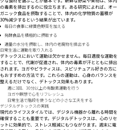
クな食材を選ぶことが基本です。新鮮な野菜や果物は、体内
の毒素を排出するのに役立ちます。ある研究によれば、オー
ガニック食品を摂取することで、体内の化学物質の蓄積が
30%減少するという結果が出ています。
毎日の食事に緑黄色野菜を加える
発酵食品を積極的に摂取する
適量の水分を摂取し、体内の老廃物を排出する
日常生活に運動を取り入れる
デトックスにおいて運動は欠かせません。毎日適度な運動を
することで、代謝が促進され、体内の毒素が汗とともに排出
されます。ヨガやピラティスは、スピリチュアル好きの方に
もおすすめの方法です。これらの運動は、心身のバランスを
整えるだけでなく、デトックス効果もあります。
週に3回、30分以上の有酸素運動を行う
ヨガや瞑想で心をリフレッシュ
日常生活で階段を使うなどの小さな工夫をする
デジタルデトックスの実践
現代のライフスタイルでは、デジタル機器から離れる時間を
確保することも重要です。デジタルデトックスは、心のリセ
ットに効果的で、ストレス軽減にもつながります。週末に電