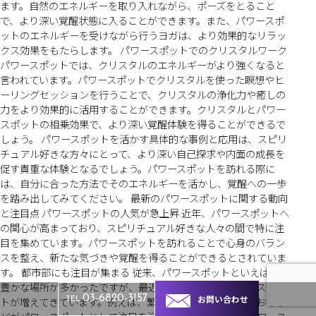
ます。自然のエネルギーを取り入れながら、ポーズをとること
で、より深い覚醒状態に入ることができます。また、パワースポ
ットのエネルギーを受けながら行うヨガは、より効果的なリラッ
クス効果をもたらします。 パワースポットでのクリスタルワーク
パワースポットでは、クリスタルのエネルギーがより強くなると
言われています。パワースポットでクリスタルを使った瞑想やヒ
ーリングセッションを行うことで、クリスタルの浄化力や癒しの
力をより効果的に活用することができます。クリスタルとパワー
スポットの相乗効果で、より深い覚醒体験を得ることができるで
しょう。 パワースポットを活かす具体的な事例と応用は、スピリ
チュアル好きな方々にとって、より深い自己探求や内面の成長を
促す貴重な体験となるでしょう。パワースポットを訪れる際に
は、自分に合った方法でそのエネルギーを活かし、覚醒への一歩
を踏み出してみてください。 最新のパワースポットに関する動向
と注目点 パワースポットの人気が急上昇 近年、パワースポットへ
の関心が高まっており、スピリチュアル好きな人々の間で特に注
目を集めています。パワースポットを訪れることで心身のバラン
スを整え、新たな気づきや覚醒を得ることができるとされていま
す。 都市部にも注目が集まる 従来、パワースポットといえば自然
豊かな場所が多かったですが、最近では都市部にもパワースポッ
お問い合わせ
03-6820-3157
トが増えてきています。例えば、繁華街の中にある神社やお寺な
TEL