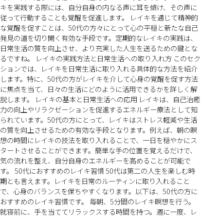
キを実践する際には、自分自身の内なる声に耳を傾け、その声に
従って行動することも覚醒を促進します。 レイキを通じて精神的
な覚醒を促すことは、50代の方々にとって心の平穏と新たな自己
発見の道を切り開く有効な手段です。定期的なレイキの実践は、
日常生活の質を向上させ、より充実した人生を送るための鍵とな
るですね。 レイキの実践方法と日常生活への取り入れ方 このセク
ションでは、レイキを日常生活に取り入れる具体的な方法を紹介
します。特に、50代の方がレイキを介して心身の覚醒を促す方法
に焦点を当て、日々の生活にどのように活用できるかを詳しく解
説します。 レイキの基本と日常生活への応用 レイキは、自己治癒
力の向上やリラクゼーションを促進するエネルギー療法として知
られています。50代の方にとって、レイキはストレス軽減や生活
の質を向上させるための有効な手段となります。例えば、朝の瞑
想の時間にレイキの技法を取り入れることで、一日を穏やかにス
タートさせることができます。簡単な手の位置を覚えるだけで、
気の流れを整え、自分自身のエネルギーを高めることが可能で
す。 50代におすすめのレイキ習慣 50代は第二の人生を楽しむ時
期とも言えます。レイキを日常のルーティンに取り入れること
で、心身のバランスを保ちやすくなります。以下は、50代の方に
おすすめのレイキ習慣です。 毎朝、5分間のレイキ瞑想を行う。
就寝前に、手を当ててリラックスする時間を持つ。週に一度、レ