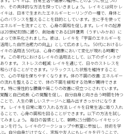
ます。レイキは、日常生活や健康の維持にどのように役立つの
か、その具体的な方法を探っていきましょう。 レイキとは何か レ
イキは、日本で生まれたエネルギーヒーリングの一種で、身体と
心のバランスを整えることを目的としています。主に手を使って
エネルギーを流すことで、心身の調和を促します。レイキの起源
は20世紀初頭に遡り、創始者である臼井甕男（うすいみかお）に
よって体系化されました。彼は、レイキを「宇宙のエネルギーを
活用した自然治癒力の向上」として広めました。 50代におけるレ
イキの活用法 50代は、心身の健康において変化が現れる時期で
す。この年代におけるレイキの活用法として、以下のポイントが
あります。 ストレスの軽減: レイキを通じて、日々のストレスを
和らげることができます。リラックスした状態を維持すること
で、心の平穏を保ちやすくなります。体の不調の改善: エネルギー
の流れを整えることで、体の不調を緩和する効果が期待できま
す。特に慢性的な腰痛や肩こりの改善に役立つとされています。
覚醒と自己成長: 心の覚醒を促し、自分自身と向き合う時間を持つ
ことで、人生の新しいステージへと踏み出すきっかけになりま
す。 レイキを日常に取り入れる方法 レイキを日常生活に取り入れ
ることで、心身の調和を図ることができます。以下の方法を試し
てみましょう。 毎日の習慣として、朝晩に5分間のレイキセッシ
ョンを行う。レイキのワークショップや教室に参加し、技術を学
ぶ。自分自身だけでなく、家族や友人にもレイキを行うことで、