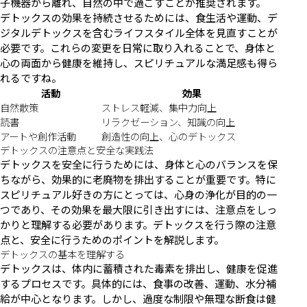
子機器から離れ、自然の中で過ごすことが推奨されます。
デトックスの効果を持続させるためには、食生活や運動、デ
ジタルデトックスを含むライフスタイル全体を見直すことが
必要です。これらの変更を日常に取り入れることで、身体と
心の両面から健康を維持し、スピリチュアルな満足感も得ら
れるですね。
活動
効果
自然散策
ストレス軽減、集中力向上
読書
リラクゼーション、知識の向上
アートや創作活動
創造性の向上、心のデトックス
デトックスの注意点と安全な実践法
デトックスを安全に行うためには、身体と心のバランスを保
ちながら、効果的に老廃物を排出することが重要です。特に
スピリチュアル好きの方にとっては、心身の浄化が目的の一
つであり、その効果を最大限に引き出すには、注意点をしっ
かりと理解する必要があります。デトックスを行う際の注意
点と、安全に行うためのポイントを解説します。
デトックスの基本を理解する
デトックスは、体内に蓄積された毒素を排出し、健康を促進
するプロセスです。具体的には、食事の改善、運動、水分補
給が中心となります。しかし、過度な制限や無理な断食は健