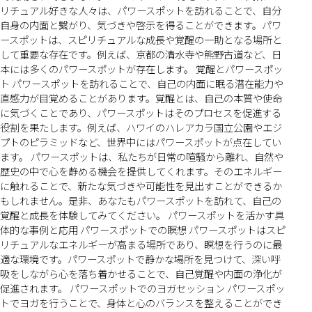
リチュアル好きな人々は、パワースポットを訪れることで、自分
自身の内面と繋がり、気づきや啓示を得ることができます。パワ
ースポットは、スピリチュアルな成長や覚醒の一助となる場所と
して重要な存在です。例えば、京都の清水寺や熊野古道など、日
本には多くのパワースポットが存在します。 覚醒とパワースポッ
ト パワースポットを訪れることで、自己の内面に眠る潜在能力や
直感力が目覚めることがあります。覚醒とは、自己の本質や使命
に気づくことであり、パワースポットはそのプロセスを促進する
役割を果たします。例えば、ハワイのハレアカラ国立公園やエジ
プトのピラミッドなど、世界中にはパワースポットが点在してい
ます。 パワースポットは、私たちが日常の喧騒から離れ、自然や
歴史の中で心を静める機会を提供してくれます。そのエネルギー
に触れることで、新たな気づきや可能性を見出すことができるか
もしれません。是非、あなたもパワースポットを訪れて、自己の
覚醒と成長を体験してみてください。 パワースポットを活かす具
体的な事例と応用 パワースポットでの瞑想 パワースポットはスピ
リチュアルなエネルギーが高まる場所であり、瞑想を行うのに最
適な環境です。パワースポットで静かな場所を見つけて、深い呼
吸をしながら心を落ち着かせることで、自己覚醒や内面の浄化が
促進されます。 パワースポットでのヨガセッション パワースポッ
トでヨガを行うことで、身体と心のバランスを整えることができ