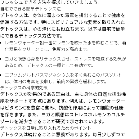
フレッシュできる方法を探求していきましょう。
自宅でできる簡単デトックス法
デトックスは、身体に溜まった毒素を排出することで健康を
促進する方法です。特にスピリチュアルな要素を取り入れた
デトックスは、心の浄化にも役立ちます。以下は自宅で簡単
にできるデトックス方法です。
レモンウォーター朝一番にレモンを絞った水を飲むことで、消
化器系をクリーンにし、免疫力を高めます。
ヨガと瞑想心身をリラックスさせ、ストレスを軽減する効果が
あるため、デトックスの一環として有効です。
エプソムソルトバスマグネシウムを多く含むこのバスソルト
は、体内の毒素を吸収し、筋肉の緊張を緩和します。
デトックスの科学的効果
デトックスが効果的である理由は、主に身体の自然な排出機
能をサポートする点にあります。例えば、レモンウォーター
はビタミンCを豊富に含み、抗酸化作用によって細胞の健康
を保ちます。また、ヨガと瞑想はストレスホルモンのコルチ
ゾールを減少させることが研究で示されています。
デトックスを日常に取り入れるためのポイント
デトックスは続けることに意義があります。毎日少しずつで