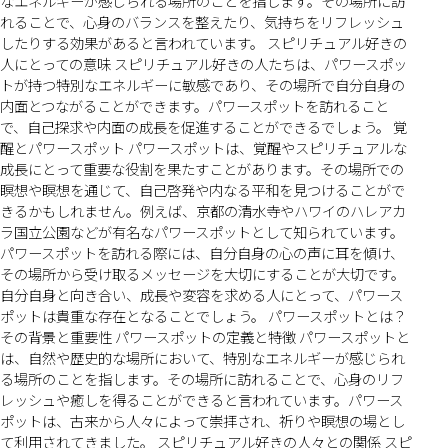
なエネルギーが感じられる場所のことを指します。その場所に訪
れることで、心身のバランスを整えたり、気持ちをリフレッシュ
したりする効果があると言われています。 スピリチュアル好きの
人にとっての意味 スピリチュアル好きの人たちは、パワースポッ
トが持つ特別なエネルギーに敏感であり、その場所で自分自身の
内面とつながることができます。パワースポットを訪れること
で、自己探求や内面の成長を促進することができるでしょう。 覚
醒とパワースポット パワースポットは、覚醒やスピリチュアルな
成長にとって重要な役割を果たすことがあります。その場所での
瞑想や瞑想を通じて、自己啓発や内なる平和を見つけることがで
きるかもしれません。例えば、京都の清水寺やハワイのハレアカ
ラ国立公園などが有名なパワースポットとして知られています。
パワースポットを訪れる際には、自分自身の心の声に耳を傾け、
その場所から受け取るメッセージを大切にすることが大切です。
自分自身と向き合い、成長や変容を求める人にとって、パワース
ポットは貴重な存在となることでしょう。 パワースポットとは？
その背景と重要性 パワースポットの定義と特徴 パワースポットと
は、自然や歴史的な場所において、特別なエネルギーが感じられ
る場所のことを指します。その場所に訪れることで、心身のリフ
レッシュや癒しを得ることができると言われています。パワース
ポットは、古来から人々によって崇拝され、祈りや瞑想の場とし
て利用されてきました。 スピリチュアル好きの人々との関係 スピ