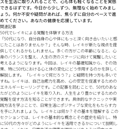
スを生活に取り入れることで、心も体も軽くなることを実感
できるはずです。今日から少しずつ、無理なく始めてみまし
ょう。何か不安や疑問があれば、焦らずに自分のペースで進
めてください。あなたの健康を応援しています。
関連記事
50代でレイキによる覚醒を体験する方法
「50代になり、自分自身の心や体にもっと深く向き合いたいと感
じたことはありませんか？」そんな時、レイキが新たな視点を提
供してくれるかもしれません。多くの方がこの年齢になると、心
身のバランスを整え、人生の次のステージに向けて覚醒したいと
考えるようになります。今回は、レイキの基礎知識から、その効
果、特に50代における心と体の変化にどう作用するのかを詳しく
解説します。 「レイキって何だろう？」と疑問を持つ方も多いで
すね。レイキは、自己治癒力を高め、心の安定を促進するための
エネルギーヒーリングです。この記事を読むことで、50代のあな
たがどのようにレイキを取り入れ、人生をより豊かにするための
覚醒を促す方法を知ることができます。具体的なテクニックや実
践方法を学ぶことで、日常生活にポジティブな変化をもたらす力
を手に入れましょう。 レイキとは何か？その基本を理解する この
セクションでは、レイキの基本的な概念とその歴史を紹介し、特
に50代の方々がどのようにレイキを活用できるかについて説明し