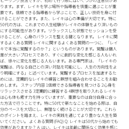
ヒーリング技法ですが、初めて行う際にはいくつかの注意点があ
ります。まず、レイキを学ぶ場所や指導者を慎重に選ぶことが重
要です。信頼できる指導者から学ぶことで、正しい技術を身に付
けることができます。また、レイキは心の準備が大切です。特に
50代の方は、これまでの人生経験がレイキの体験をより深いもの
にする可能性があります。リラックスした状態でセッションを受
けることが、心身のバランスを整える鍵となります。 レイキに関
するよくある質問 レイキに関するよくある質問の一つに、「レイ
キで本当に覚醒するのか？」というものがあります。覚醒は個人
差が大きいプロセスであり、すぐに劇的な変化を感じる人もいれ
ば、徐々に変化を感じる人もいます。ある専門家は、「レイキの
覚醒は、内なる自己との深い対話を可能にし、人生の方向性をよ
り明確にする」と述べています。覚醒するプロセスを加速するた
めには、定期的なレイキの練習と瞑想を組み合わせることをお勧
めします。 ステップ内容 1信頼できる指導者を見つける 2心身を
リラックスさせる 3定期的に練習する 4瞑想を取り入れる レイキ
は心も体も癒す力を持っていますが、重要なのは自分自身に合っ
た方法で行うことです。特に50代で新たなことを始める際は、自
分のペースを大切にし、無理なく続けることが大切です。これら
のポイントを踏まえ、レイキの実践を通じてより豊かな人生を築
いてください。 よくある質問 (FAQ) Q: レイキは50代から始めても
効果がありますか？ A: はい、レイキは年齢に関係なく効果を感じ