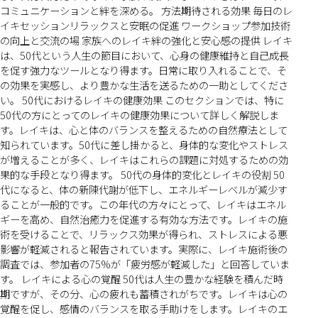
コミュニケーションと絆を深める。 方法期待される効果 毎日のレ
イキセッションリラックスと安眠の促進 ワークショップ参加技術
の向上と交流の場 家族へのレイキ絆の強化と安心感の提供 レイキ
は、50代という人生の節目において、心身の健康維持と自己成長
を促す強力なツールとなり得ます。日常に取り入れることで、そ
の効果を実感し、より豊かな生活を送るための一助としてくださ
い。 50代におけるレイキの健康効果 このセクションでは、特に
50代の方にとってのレイキの健康効果について詳しく解説しま
す。レイキは、心と体のバランスを整えるための自然療法として
知られています。50代に差し掛かると、身体的な変化やストレス
が増えることが多く、レイキはこれらの課題に対処するための効
果的な手段となり得ます。 50代の身体的変化とレイキの役割 50
代になると、体の新陳代謝が低下し、エネルギーレベルが減少す
ることが一般的です。この年代の方々にとって、レイキはエネル
ギーを高め、自然治癒力を促進する有効な方法です。レイキの施
術を受けることで、リラックス効果が得られ、ストレスによる悪
影響が軽減されると報告されています。実際に、レイキ施術後の
調査では、参加者の75%が「疲労感が軽減した」と回答していま
す。 レイキによる心の覚醒 50代は人生の豊かな経験を積んだ時
期ですが、その分、心の疲れも蓄積されがちです。レイキは心の
覚醒を促し、感情のバランスを取る手助けをします。レイキのエ