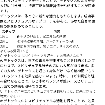
これらのステップを実行することで、デトックスの効果を最
大限に引き出し、持続可能な健康習慣を形成することが可能
です。
デトックスは、体と心に新たな活力をもたらします。成功事
例とスピリチュアルなアプローチを参考に、あなた自身の健
康の旅を始めてみましょう。
ステップ
内容
1週目
食生活の見直し、加工食品の削減
2週目
水分摂取量の増加、ハーブティーの活用
3週目
運動習慣の確立、軽いエクササイズの導入
よくある質問 (FAQ)
Q: デトックスはスピリチュアル好きにも効果絶大なの？
A: デトックスは、体内の毒素を排出することを目的としたプ
ロセスで、スピリチュアル好きの方にも人気があります。多
くの人が、デトックスを通じて身体だけでなく精神面でもリ
フレッシュする効果を感じています。特に、ヨガや瞑想と組
み合わせることで、心と体のバランスが整い、スピリチュア
ル面での効果も期待できます。
Q: デトックス中にスピリチュアルな活動を行うと、効果はさらに
絶大になるの？
A: デトックス中にスピリチュアルな活動を行うことで、効果