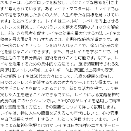
ネルギーは、心のブロックを解放し、ポジティブな思考を引き出
すと考えられています。あるレイキ・マスターは、「レイキで心
の平穏を取り戻した多くの人が、人生の新たな目標を見つけてい
ます」と述べています。 レイキはエネルギーレベルを向上させる
ストレスを軽減し、心のバランスを整える感情のブロックを解放
し、前向きな思考を促す レイキの効果を最大化する方法 レイキの
効果を最大限に引き出すためには、定期的な施術が重要です。週
に一度のレイキセッションを取り入れることで、徐々に心身の変
化を感じることができます。また、自己レイキを学ぶことで、日
常生活の中で自分自身に施術を行うことも可能です。以下は、レ
イキを活用するための具体的な方法です。 施術頻度期待される効
果 週1回ストレス軽減、エネルギー向上 週2回以上感情の安定、
心の覚醒 レイキは50代の方々にとって、心身の健康を維持し、
日々のストレスを軽減するための強力なツールとなり得ます。日
常生活にレイキを取り入れることで、新たな活力を得て、より充
実した人生を送ることができるですね。 レイキによる覚醒精神的
成長の鍵 このセクションでは、50代の方がレイキを活用して精神
的な覚醒を促す方法と、その重要性について詳しく説明します。
レイキは、特に人生の節目を迎えるこの年代において、心の安定
や自己成長をサポートするツールとして注目されています。 レイ
キによる精神的覚醒とは何か レイキは日本発祥のエネルギーヒー