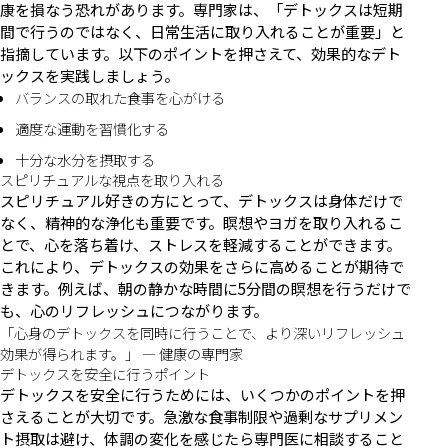
康を損なう恐れがあります。専門家は、「デトックスは短期
間で行うのではなく、日常生活に取り入れることが重要」と
指摘しています。以下のポイントを押さえて、効果的なデト
ックスを実践しましょう。
バランスの取れた食事を心がける
適度な運動を習慣化する
十分な水分を摂取する
スピリチュアルな視点を取り入れる
スピリチュアル好きの方にとって、デトックスは身体だけで
なく、精神的な浄化も重要です。瞑想やヨガを取り入れるこ
とで、心を落ち着け、ストレスを軽減することができます。
これにより、デトックスの効果をさらに高めることが期待で
きます。例えば、朝の静かな時間に5分間の瞑想を行うだけで
も、心のリフレッシュにつながります。
「心身のデトックスを同時に行うことで、より深いリフレッシュ
効果が得られます。」 — 健康の専門家
デトックスを安全に行うポイント
デトックスを安全に行うためには、いくつかのポイントを押
さえることが大切です。急激な食事制限や過剰なサプリメン
ト摂取は避け、体調の変化を感じたら専門医に相談すること