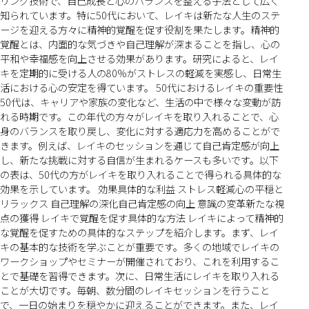
リング技術で、自己成長と心のバランスを整える手法として広く
知られています。特に50代において、レイキは新たな人生のステ
ージを迎える方々に精神的覚醒を促す役割を果たします。精神的
覚醒とは、内面的な気づきや自己理解が深まることを指し、心の
平和や幸福感を向上させる効果があります。研究によると、レイ
キを定期的に受ける人の80%がストレスの軽減を実感し、日常生
活における心の安定を得ています。 50代におけるレイキの重要性
50代は、キャリアや家族の変化など、生活の中で様々な変動が訪
れる時期です。この年代の方々がレイキを取り入れることで、心
身のバランスを取り戻し、変化に対する適応力を高めることがで
きます。例えば、レイキのセッションを通じて自己肯定感が向上
し、新たな挑戦に対する自信が生まれるケースも多いです。以下
の表は、50代の方がレイキを取り入れることで得られる具体的な
効果を示しています。 効果具体的な利益 ストレス軽減心の平穏と
リラックス 自己理解の深化自己肯定感の向上 意識の変革新たな視
点の獲得 レイキで覚醒を促す具体的な方法 レイキによって精神的
な覚醒を促すための具体的なステップを紹介します。まず、レイ
キの基本的な技術を学ぶことが重要です。多くの地域でレイキの
ワークショップやセミナーが開催されており、これを利用するこ
とで基礎を習得できます。次に、日常生活にレイキを取り入れる
ことが大切です。毎朝、数分間のレイキセッションを行うこと
で、一日の始まりを穏やかに迎えることができます。また、レイ