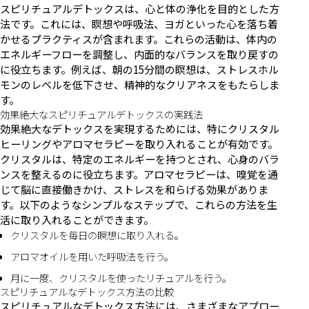
スピリチュアルデトックスは、心と体の浄化を目的とした方
法です。これには、瞑想や呼吸法、ヨガといった心を落ち着
かせるプラクティスが含まれます。これらの活動は、体内の
エネルギーフローを調整し、内面的なバランスを取り戻すの
に役立ちます。例えば、朝の15分間の瞑想は、ストレスホル
モンのレベルを低下させ、精神的なクリアネスをもたらしま
す。
効果絶大なスピリチュアルデトックスの実践法
効果絶大なデトックスを実現するためには、特にクリスタル
ヒーリングやアロマセラピーを取り入れることが有効です。
クリスタルは、特定のエネルギーを持つとされ、心身のバラ
ンスを整えるのに役立ちます。アロマセラピーは、嗅覚を通
じて脳に直接働きかけ、ストレスを和らげる効果がありま
す。以下のようなシンプルなステップで、これらの方法を生
活に取り入れることができます。
クリスタルを毎日の瞑想に取り入れる。
アロマオイルを用いた呼吸法を行う。
月に一度、クリスタルを使ったリチュアルを行う。
スピリチュアルなデトックス方法の比較
スピリチュアルなデトックス方法には、さまざまなアプロー