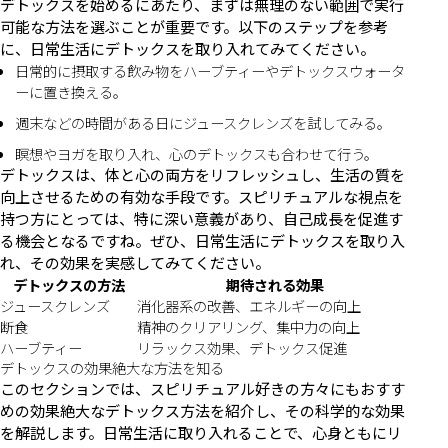
デトックスを始めるにあたり、まずは無理のない範囲で実行
可能な方法を選ぶことが重要です。以下のステップを参考
に、日常生活にデトックスを取り入れてみてください。
日常的に摂取する飲み物をハーブティーやデトックスウォータ
ーに置き換える。
週末などの時間がある日にジュースクレンズを試してみる。
瞑想やヨガを取り入れ、心のデトックスも合わせて行う。
デトックスは、体と心の両方をリフレッシュし、生活の質を
向上させるための有効な手段です。スピリチュアルな視点を
持つ方にとっては、特に深い意義があり、自己成長を促進す
る機会となるですね。ぜひ、日常生活にデトックスを取り入
れ、その効果を実感してみてください。
デトックスの方法
期待される効果
ジュースクレンズ
消化器系の改善、エネルギーの向上
断食
精神のクリアリング、集中力の向上
ハーブティー
リラックス効果、デトックス促進
デトックスの効果絶大な方法を知る
このセクションでは、スピリチュアル好きの方々にもおすす
めの効果絶大なデトックス方法を紹介し、その科学的な効果
を解説します。日常生活に取り入れることで、心身ともにリ