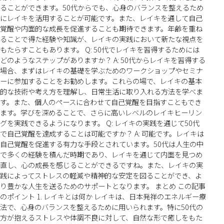
ることができます。50代からでも、心身のバランスを整えるため
にレイキを活用することが可能です。また、レイキを通して自己
覚醒や内面的な成長を促進することも期待できます。年齢を重ね
ることで得た経験や知識が、レイキの実践において新たな視点を
もたらすこともあります。 Q: 50代でレイキを習得するためには
どのようなステップがありますか？ A: 50代からレイキを習得する
場合、まずはレイキの基礎を学ぶためのワークショップやセミナ
ーに参加することをお勧めします。これらの場で、レイキの基本
的な技術や考え方を理解し、日常生活に取り入れる方法を学べま
す。また、個人のペースに合わせて自己覚醒を目指すこともでき
ます。学びを深めることで、さらに高いレベルのレイキヒーリン
グを実践できるようになります。 Q: レイキの実践を通じて50代
で自己覚醒を達成することは可能ですか？ A: 可能です。レイキは
自己覚醒を促進する有力な手段とされています。50代は人生の中
で多くの経験を積んだ時期であり、レイキを通じて内面を見つめ
直し、心の成長を感じることができるですね。また、レイキの実
践によってストレスの軽減や精神的な安定を図ることができ、よ
り豊かな人生を送るためのサポートとなります。 まとめ この記事
のポイント 1. レイキとは何か レイキは、日本発祥のエネルギー療
法で、心身のバランスを整えるために用いられます。特に50代の
方が抱えるストレスや体調不良に対して、自然な形で癒しをもた