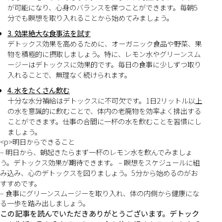
が可能になり、心身のバランスを保つことができます。毎朝5
分でも瞑想を取り入れることから始めてみましょう。
3. 効果絶大な食事法を試す
デトックス効果を高めるために、オーガニック食品や野菜、果
物を積極的に摂取しましょう。特に、レモン水やグリーンスム
ージーはデトックスに効果的です。毎日の食事に少しずつ取り
入れることで、無理なく続けられます。
4. 水をたくさん飲む
十分な水分補給はデトックスに不可欠です。1日2リットル以上
の水を意識的に飲むことで、体内の老廃物を効率よく排出する
ことができます。仕事の合間に一杯の水を飲むことを習慣にし
ましょう。
<p>明日からできること
– 明日から、朝起きたらまず一杯のレモン水を飲んでみましょ
う。デトックス効果が期待できます。 – 瞑想をスケジュールに組
み込み、心のデトックスを図りましょう。5分から始めるのがお
すすめです。
– 食事にグリーンスムージーを取り入れ、体の内側から健康にな
る一歩を踏み出しましょう。
この記事を読んでいただきありがとうございます。デトック