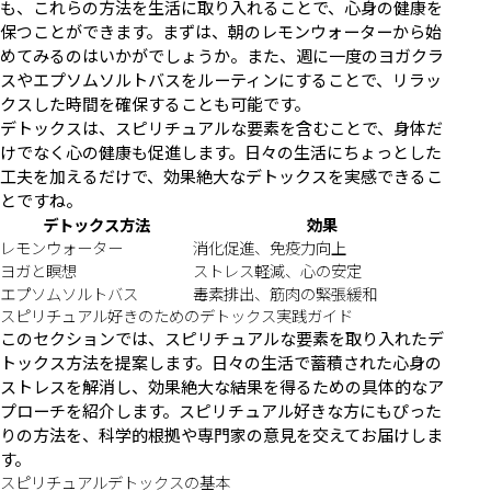
も、これらの方法を生活に取り入れることで、心身の健康を
保つことができます。まずは、朝のレモンウォーターから始
めてみるのはいかがでしょうか。また、週に一度のヨガクラ
スやエプソムソルトバスをルーティンにすることで、リラッ
クスした時間を確保することも可能です。
デトックスは、スピリチュアルな要素を含むことで、身体だ
けでなく心の健康も促進します。日々の生活にちょっとした
工夫を加えるだけで、効果絶大なデトックスを実感できるこ
とですね。
デトックス方法
効果
レモンウォーター
消化促進、免疫力向上
ヨガと瞑想
ストレス軽減、心の安定
エプソムソルトバス
毒素排出、筋肉の緊張緩和
スピリチュアル好きのためのデトックス実践ガイド
このセクションでは、スピリチュアルな要素を取り入れたデ
トックス方法を提案します。日々の生活で蓄積された心身の
ストレスを解消し、効果絶大な結果を得るための具体的なア
プローチを紹介します。スピリチュアル好きな方にもぴった
りの方法を、科学的根拠や専門家の意見を交えてお届けしま
す。
スピリチュアルデトックスの基本