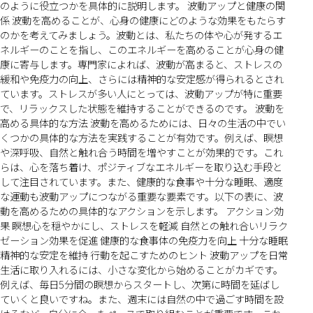
のように役立つかを具体的に説明します。 波動アップと健康の関
係 波動を高めることが、心身の健康にどのような効果をもたらす
のかを考えてみましょう。波動とは、私たちの体や心が発するエ
ネルギーのことを指し、このエネルギーを高めることが心身の健
康に寄与します。専門家によれば、波動が高まると、ストレスの
緩和や免疫力の向上、さらには精神的な安定感が得られるとされ
ています。ストレスが多い人にとっては、波動アップが特に重要
で、リラックスした状態を維持することができるのです。 波動を
高める具体的な方法 波動を高めるためには、日々の生活の中でい
くつかの具体的な方法を実践することが有効です。例えば、瞑想
や深呼吸、自然と触れ合う時間を増やすことが効果的です。これ
らは、心を落ち着け、ポジティブなエネルギーを取り込む手段と
して注目されています。また、健康的な食事や十分な睡眠、適度
な運動も波動アップにつながる重要な要素です。以下の表に、波
動を高めるための具体的なアクションを示します。 アクション効
果 瞑想心を穏やかにし、ストレスを軽減 自然との触れ合いリラク
ゼーション効果を促進 健康的な食事体の免疫力を向上 十分な睡眠
精神的な安定を維持 行動を起こすためのヒント 波動アップを日常
生活に取り入れるには、小さな変化から始めることがカギです。
例えば、毎日5分間の瞑想からスタートし、次第に時間を延ばし
ていくと良いですね。また、週末には自然の中で過ごす時間を設