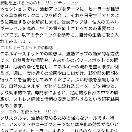
波動を上げるためのヒーリングテクニック
本セクションでは、波動アップをテーマに、ヒーラーが推奨
する具体的なテクニックを紹介し、それを日常生活でどのよ
うに実践するかを解説します。波動アップは、個人のエネル
ギーレベルを高め、生活の質を向上させるための重要なステ
ップです。以下のテクニックを参考に、自分の生活に取り入
れてみましょう。
エネルギースポットでの瞑想
エネルギースポットでの瞑想は、波動アップの効果的な方法
です。自然豊かな場所や、古来からのパワースポットでの瞑
想は、心身の浄化を促し、エネルギーの流れを整えます。例
えば、週に一度は近くの公園や山に出かけ、15分間の瞑想を
行うことを習慣化してみてください。深い呼吸を意識しなが
ら、自然のエネルギーが体内に流れ込むイメージを持つと、
より効果的です。専門家によると、定期的な自然の中での瞑
想が、ストレス軽減と情緒の安定に寄与するという研究結果
もあります。
クリスタルを使ったヒーリング
クリスタルは、波動を高めるための強力なツールです。特
に、アメジストやローズクォーツなどは浄化の効果が高いと
されています。ヒーラーによると、これらのクリスタルを生