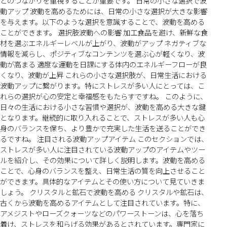
とのつながりを重視することが重要です。 日常の小さな選択で波
動アップ 波動を高めるためには、日常の小さな選択が大きな影響
を与えます。以下のような選択を意識することで、波動を高める
ことができます。 選択肢波動への影響 加工食品を避け、新鮮な食
材を選ぶエネルギーレベルが上がり、波動がアップ ネガティブな
情報を減らし、ポジティブなコンテンツを選ぶ心が軽くなり、波
動が高まる 適度な運動を日課にする体内のエネルギーフローが良
くなり、波動が上昇 これらの小さな選択肢が、日常生活における
波動アップに繋がります。特にストレスが多い人にとっては、こ
れらの選択が心の安定と幸福感をもたらすですね。 このように、
日々の生活における小さな習慣や選択が、波動を高める大きな鍵
となります。継続的に取り入れることで、ストレスが多い人も心
身のバランスを保ち、より豊かで充実した生活を送ることができ
るですね。 注目される波動アップアイテム このセクションでは、
ストレスが多い人に注目されている波動アップのアイテムやツー
ルを紹介し、その効果について詳しく説明します。波動を高める
ことで、心身のバランスを整え、日常生活の質を向上させること
ができます。具体的なアイテムとその使い方について見ていきま
しょう。 クリスタルと鉱石で波動を高める クリスタルや鉱石は、
古くから波動を高めるアイテムとして注目されています。特に、
アメジストやローズクォーツなどのパワーストーンは、心を落ち
着け、ストレスを和らげる効果があるとされています。専門家に