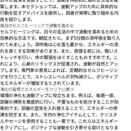
案します。本セクションでは、波動アップのために具体的な
行動を促すアドバイスを提供し、読者が実際に取り組める内
容を紹介します。
毎日のセルフヒーリングで波動を高める
セルフヒーリングは、日々の生活の中で波動を高めるための
効果的な方法です。朝起きたら、まず5分間の深呼吸を取り入
れてみましょう。深呼吸は心を落ち着かせ、エネルギーの流
れを良くする効果があります。また、夜寝る前には、軽いス
トレッチを行い、体の緊張をほぐすこともおすすめです。こ
れにより、心身のリラックスが促進され、波動が自然とアッ
プします。専門家の意見によれば、定期的なセルフヒーリン
グを行うことで、ストレスレベルが30%減少し、ポジティブ
なエネルギーが増加するとされています。
浄化の習慣でエネルギーをクリアに保つ
環境の浄化も波動アップに役立ちます。例えば、毎週一度、
部屋の掃除を徹底的に行い、不要なものを処分することが効
果的です。部屋の空気を入れ替えることで、エネルギーの停
滞を防ぎます。また、天然の浄化アイテムとして、クリスタ
ルやセージを使用することも一案です。これらはエネルギー
をクリアにし、ポジティブな波動を引き寄せる助けとなりま