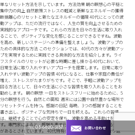
単なリセット方法を示しています。 方法効果 朝の瞑想心の平穏と
集中力の向上 自然散策ストレスの軽減と新鮮なエネルギーの獲得
断捨離心のリセットと新たなエネルギーの循環 40代にとっての波
動アップは、ただの流行ではなく、人生の質を向上させるための
実践的なアプローチです。これらの方法を日々の生活に取り入れ
ることで、ポジティブな変化を感じることができるですね。波動
を高め、新しいステージへの準備を整えましょう。 波動アップの
ための具体的な方法 このセクションでは、40代の方々が波動アッ
プを実現するために実践できる具体的な方法を紹介します。ライ
フスタイルのリセットが必要な時期に差し掛かる40代において、
日常生活に取り入れやすいアプローチを提案します。 日常に取り
入れやすい波動アップの習慣 40代になると、仕事や家庭の責任が
増え、ストレスがたまりがちです。そこで、手軽に波動アップを
図る方法として、日々の生活に小さな習慣を取り入れることをお
勧めします。 朝の瞑想: 一日をストレスフリーに始めるために、5
分の瞑想を行う。自然との調和: 週末には公園や自然豊かな場所で
リセットタイムを持つ。感謝の日記: 毎晩、3つの感謝することを
書き出し、ポジティブな気持ちで一日を終える。 これらの習慣
は、継続することで心の安定を保ち、波動を高める手助けをしま
す。専門家によると、感謝を表す行為は幸福感を増進させる効果
お問い合わせ
03-6820-3157
TEL
があるとされています。 40代特有のリセット方法 人生の折り返