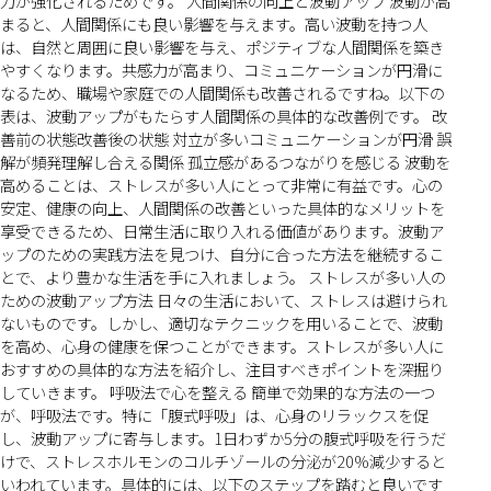
力が強化されるためです。 人間関係の向上と波動アップ 波動が高
まると、人間関係にも良い影響を与えます。高い波動を持つ人
は、自然と周囲に良い影響を与え、ポジティブな人間関係を築き
やすくなります。共感力が高まり、コミュニケーションが円滑に
なるため、職場や家庭での人間関係も改善されるですね。以下の
表は、波動アップがもたらす人間関係の具体的な改善例です。 改
善前の状態改善後の状態 対立が多いコミュニケーションが円滑 誤
解が頻発理解し合える関係 孤立感があるつながりを感じる 波動を
高めることは、ストレスが多い人にとって非常に有益です。心の
安定、健康の向上、人間関係の改善といった具体的なメリットを
享受できるため、日常生活に取り入れる価値があります。波動ア
ップのための実践方法を見つけ、自分に合った方法を継続するこ
とで、より豊かな生活を手に入れましょう。 ストレスが多い人の
ための波動アップ方法 日々の生活において、ストレスは避けられ
ないものです。しかし、適切なテクニックを用いることで、波動
を高め、心身の健康を保つことができます。ストレスが多い人に
おすすめの具体的な方法を紹介し、注目すべきポイントを深掘り
していきます。 呼吸法で心を整える 簡単で効果的な方法の一つ
が、呼吸法です。特に「腹式呼吸」は、心身のリラックスを促
し、波動アップに寄与します。1日わずか5分の腹式呼吸を行うだ
けで、ストレスホルモンのコルチゾールの分泌が20%減少すると
いわれています。具体的には、以下のステップを踏むと良いです