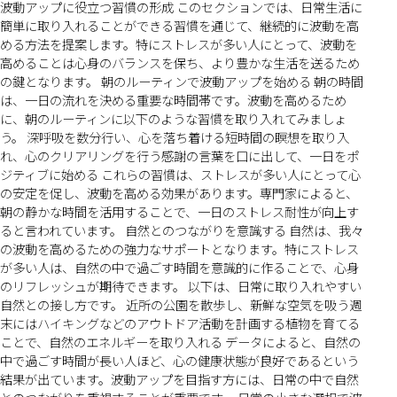
波動アップに役立つ習慣の形成 このセクションでは、日常生活に
簡単に取り入れることができる習慣を通じて、継続的に波動を高
める方法を提案します。特にストレスが多い人にとって、波動を
高めることは心身のバランスを保ち、より豊かな生活を送るため
の鍵となります。 朝のルーティンで波動アップを始める 朝の時間
は、一日の流れを決める重要な時間帯です。波動を高めるため
に、朝のルーティンに以下のような習慣を取り入れてみましょ
う。 深呼吸を数分行い、心を落ち着ける短時間の瞑想を取り入
れ、心のクリアリングを行う感謝の言葉を口に出して、一日をポ
ジティブに始める これらの習慣は、ストレスが多い人にとって心
の安定を促し、波動を高める効果があります。専門家によると、
朝の静かな時間を活用することで、一日のストレス耐性が向上す
ると言われています。 自然とのつながりを意識する 自然は、我々
の波動を高めるための強力なサポートとなります。特にストレス
が多い人は、自然の中で過ごす時間を意識的に作ることで、心身
のリフレッシュが期待できます。 以下は、日常に取り入れやすい
自然との接し方です。 近所の公園を散歩し、新鮮な空気を吸う週
末にはハイキングなどのアウトドア活動を計画する植物を育てる
ことで、自然のエネルギーを取り入れる データによると、自然の
中で過ごす時間が長い人ほど、心の健康状態が良好であるという
結果が出ています。波動アップを目指す方には、日常の中で自然