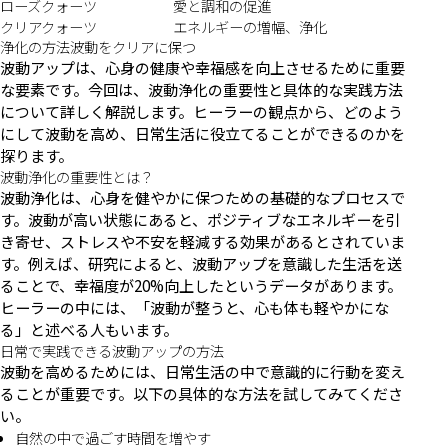
ローズクォーツ
愛と調和の促進
クリアクォーツ
エネルギーの増幅、浄化
浄化の方法波動をクリアに保つ
波動アップは、心身の健康や幸福感を向上させるために重要
な要素です。今回は、波動浄化の重要性と具体的な実践方法
について詳しく解説します。ヒーラーの観点から、どのよう
にして波動を高め、日常生活に役立てることができるのかを
探ります。
波動浄化の重要性とは？
波動浄化は、心身を健やかに保つための基礎的なプロセスで
す。波動が高い状態にあると、ポジティブなエネルギーを引
き寄せ、ストレスや不安を軽減する効果があるとされていま
す。例えば、研究によると、波動アップを意識した生活を送
ることで、幸福度が20%向上したというデータがあります。
ヒーラーの中には、「波動が整うと、心も体も軽やかにな
る」と述べる人もいます。
日常で実践できる波動アップの方法
波動を高めるためには、日常生活の中で意識的に行動を変え
ることが重要です。以下の具体的な方法を試してみてくださ
い。
自然の中で過ごす時間を増やす