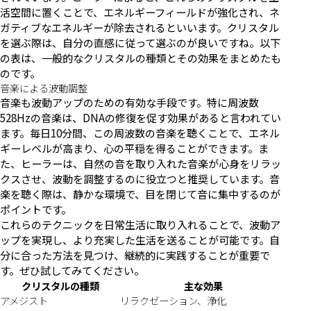
活空間に置くことで、エネルギーフィールドが強化され、ネ
ガティブなエネルギーが除去されるといいます。クリスタル
を選ぶ際は、自分の直感に従って選ぶのが良いですね。以下
の表は、一般的なクリスタルの種類とその効果をまとめたも
のです。
音楽による波動調整
音楽も波動アップのための有効な手段です。特に周波数
528Hzの音楽は、DNAの修復を促す効果があると言われてい
ます。毎日10分間、この周波数の音楽を聴くことで、エネル
ギーレベルが高まり、心の平穏を得ることができます。ま
た、ヒーラーは、自然の音を取り入れた音楽が心身をリラッ
クスさせ、波動を調整するのに役立つと推奨しています。音
楽を聴く際は、静かな環境で、目を閉じて音に集中するのが
ポイントです。
これらのテクニックを日常生活に取り入れることで、波動ア
ップを実現し、より充実した生活を送ることが可能です。自
分に合った方法を見つけ、継続的に実践することが重要で
す。ぜひ試してみてください。
クリスタルの種類
主な効果
アメジスト
リラクゼーション、浄化