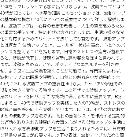
と体をリフレッシュする旅に出かけましょう。 波動アップとは？
40代が知っておくべき基礎知識 このセクションでは、波動アップ
の基本的な概念と40代にとっての重要性について詳しく解説しま
す。波動アップは、心身の健康を改善し、人生の質を高めるため
の重要な手法です。特に40代の方々にとっては、生活の様々な変
化に対応するためのリセット方法としても有効です。 波動アップ
とは何か？ 波動アップとは、エネルギー状態を高め、心と体のバ
ランスを整えることを指します。日常のストレスや疲労が蓄積す
ると、波動が低下し、健康や運勢に悪影響を及ぼすと言われてい
ます。波動を高めることで、ポジティブなエネルギーを引き寄
せ、より良い生活環境を築くことが可能です。専門家によれば、
波動アップには瞑想や呼吸法、自然との触れ合いが効果的です。
40代における波動アップの重要性 40代は、キャリアや家庭での
役割が大きく変化する時期です。この年代での波動アップは、心
身のリセットを図り、新たな挑戦に備えるために重要です。統計
によると、40代で波動アップを実践した人の70%が、ストレスの
軽減と幸福感の向上を実感しています。以下は、40代の方におす
すめの波動アップ方法です。 毎日の感謝リストを作成する定期的
な運動を取り入れる健康的な食事を心がける 波動アップを生活に
取り入れる方法 波動アップを生活に取り入れるためには、日常的
な習慣の見直しが必要です。以下の表は、波動アップのための簡