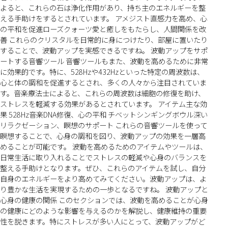
よると、これらの石は浄化作用があり、持ち主のエネルギーを整
える手助けをするとされています。 アメジスト直感力を高め、心
の平和を促進ローズクォーツ愛と癒しをもたらし、人間関係を改
善 これらのクリスタルを日常的に身につけたり、部屋に置いたり
することで、波動アップを実感できるですね。 波動アップをサポ
ートする音響ツール 音響ツールもまた、波動を高めるために非常
に効果的です。特に、528Hzや432Hzといった特定の周波数は、
心と体の調和を促進するとされ、多くの人々から注目されていま
す。音楽療法士によると、これらの周波数は細胞の修復を助け、
ストレスを軽減する効果があるとされています。 アイテム主な効
果 528Hz音楽DNA修復、心の平和 チベットシンギングボウル深い
リラクゼーション、瞑想のサポート これらの音響ツールを使って
瞑想することで、心身の調和を図り、波動アップの効果を一層高
めることが可能です。 波動を高めるためのアイテムやツールは、
日常生活に取り入れることでストレスの軽減や心身のバランスを
整える手助けとなります。ぜひ、これらのアイテムを試し、自分
自身のエネルギーをより高めてみてください。波動アップは、よ
り豊かな生活を実現するための一歩となるですね。 波動アップと
心身の健康の関係 このセクションでは、波動を高めることが心身
の健康にどのような影響を与えるのかを解説し、健康維持の重要
性を説きます。特にストレスが多い人にとって、波動アップがど