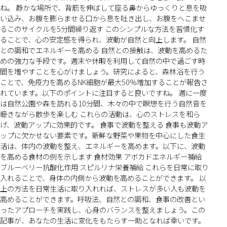
ね。 静かな場所で、背筋を伸ばして座る鼻からゆっくりと息を吸
い込み、お腹を膨らませる口から息を吐き出し、お腹をへこませ
るこのサイクルを5分間繰り返す このシンプルな方法を習慣化す
ることで、心の安定感を得られ、波動が自然と向上します。 自然
との調和でエネルギーを高める 自然との接触は、波動を高めるた
めの強力な手段です。週末や休暇を利用して自然の中で過ごす時
間を増やすことを心がけましょう。研究によると、森林浴を行う
ことで、免疫力を高めるNK細胞が最大50%増加することが報告さ
れています。以下のポイントに注目すると良いですね。 週に一度
は自然公園や森を訪れる10分間、木々の中で瞑想を行う自然音を
聴きながら散歩を楽しむ これらの活動は、心のストレスを和ら
げ、波動アップに効果的です。 食事で波動を整える 食事も波動ア
ップに欠かせない要素です。新鮮な野菜や果物を中心にした食生
活は、体内の波動を整え、エネルギーを高めます。以下に、波動
を高める食材の例を示します 食材効果 アボカドエネルギー補給
ブルーベリー抗酸化作用 スピルリナ栄養補給 これらを日常に取り
入れることで、身体の内側から波動を高めることができます。 以
上の方法を日常生活に取り入れれば、ストレスが多い人も波動を
高めることができます。呼吸法、自然との調和、食事の改善とい
ったアプローチを実践し、心身のバランスを整えましょう。この
記事が、あなたの生活に変化をもたらす一助となれば幸いです。