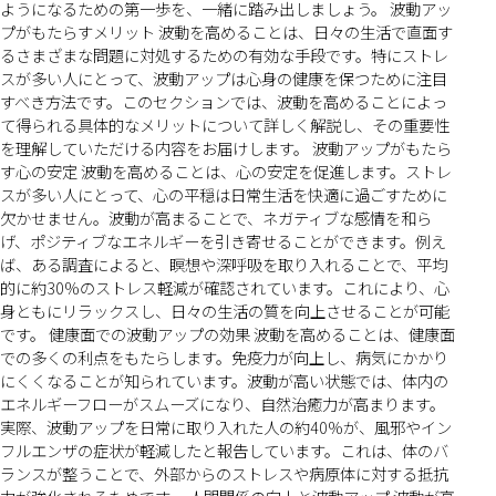
ようになるための第一歩を、一緒に踏み出しましょう。 波動アッ
プがもたらすメリット 波動を高めることは、日々の生活で直面す
るさまざまな問題に対処するための有効な手段です。特にストレ
スが多い人にとって、波動アップは心身の健康を保つために注目
すべき方法です。このセクションでは、波動を高めることによっ
て得られる具体的なメリットについて詳しく解説し、その重要性
を理解していただける内容をお届けします。 波動アップがもたら
す心の安定 波動を高めることは、心の安定を促進します。ストレ
スが多い人にとって、心の平穏は日常生活を快適に過ごすために
欠かせません。波動が高まることで、ネガティブな感情を和ら
げ、ポジティブなエネルギーを引き寄せることができます。例え
ば、ある調査によると、瞑想や深呼吸を取り入れることで、平均
的に約30%のストレス軽減が確認されています。これにより、心
身ともにリラックスし、日々の生活の質を向上させることが可能
です。 健康面での波動アップの効果 波動を高めることは、健康面
での多くの利点をもたらします。免疫力が向上し、病気にかかり
にくくなることが知られています。波動が高い状態では、体内の
エネルギーフローがスムーズになり、自然治癒力が高まります。
実際、波動アップを日常に取り入れた人の約40%が、風邪やイン
フルエンザの症状が軽減したと報告しています。これは、体のバ
ランスが整うことで、外部からのストレスや病原体に対する抵抗