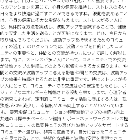
けるなど、自分に合ったペースで取り組むことが重要です。これ
らのアクションを通じて、心身の健康を維持し、ストレスの多い
日々をより快適に過ごすことができるですね。 波動を高めること
は、心身の健康に多大な影響を与えます。ストレスが多い人ほ
ど、具体的な方法を実践し、波動アップを意識することで、健康
的で安定した生活を送ることが可能になります。ぜひ、今日から
取り組んでみてください。 波動アップを持続するためのコミュニ
ティの活用 このセクションでは、波動アップを目的としたコミュ
ニティの重要性と、仲間との交流が持つ力について詳しく解説し
ます。特に、ストレスが多い人にとって、コミュニティでの交流
が波動アップの継続にどのような影響を与えるかを探ります。 仲
間との交流が波動アップに与える影響 仲間との交流は、波動アッ
プの効果を持続させるために非常に重要です。特にストレスが多
い人にとって、コミュニティでの交流は心の安定をもたらし、ポ
ジティブなエネルギーを増幅させる役割を果たします。心理学者
の調査によれば、定期的にコミュニティ活動に参加する人は、孤
独感が30%減少し、幸福度が20%向上することがわかっていま
す。 要素影響 コミュニケーション頻度波動アップの持続力向上
共通の目標モチベーション維持 サポートネットワークストレス軽
減 コミュニティの重要性とその選び方 波動アップをサポートする
コミュニティ選びは、非常に重要です。自分に合ったコミュニテ
ィを見つけることで、持続的な成長と波動の安定を実現できま