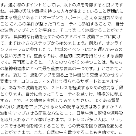
す。選ぶ際のポイントとしては、以下の点を考慮すると良いです
ね。 共通の興味や目標を持った人々が集まっていること定期的に
集まる機会があることオープンでサポートし合える雰囲気がある
こと これらの条件が整ったコミュニティに参加することで、自分
の波動アップをより効率的に、そして楽しく継続することができ
ます。 具体的な行動を促すためのアドバイス 波動アップに向け
て、まずは小さなステップから始めましょう。例えば、オンライ
ンフォーラムに参加したり、地域のイベントに足を運んでみるの
も良い方法です。重要なのは、積極的に交流を持とうとする姿勢
です。専門家によると、「人とのつながりを持つことは、私たち
の精神的健康にとって最も重要な要素の一つです。」とされてい
ます。 総じて、波動アップを図る上で仲間との交流は欠かせない
要素です。コミュニティを通じて得られるサポートとエネルギー
は、あなたの波動を高め、ストレスを軽減するための強力な手段
となります。自分に合ったコミュニティを見つけ、積極的に参加
することで、その効果を実感してみてください。 よくある質問
(FAQ) Q: 波動をアップさせるための簡単な方法はありますか？ A:
波動をアップさせる簡単な方法として、日常生活に瞑想や深呼吸
を取り入れることが挙げられます。ストレスが多い人は、リラッ
クスできる時間を確保することで、心の安定を図り波動を高める
ことができます。また、自然の中を散歩することも有効です。こ