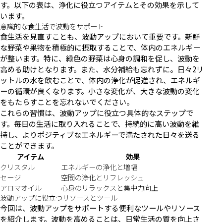
す。以下の表は、浄化に役立つアイテムとその効果を示して
います。
意識的な食生活で波動をサポート
食生活を見直すことも、波動アップにおいて重要です。新鮮
な野菜や果物を積極的に摂取することで、体内のエネルギー
が整います。特に、緑色の野菜は心身の調和を促し、波動を
高める助けとなります。また、水分補給も忘れずに。日々2リ
ットルの水を飲むことで、体内の浄化が促進され、エネルギ
ーの循環が良くなります。小さな変化が、大きな波動の変化
をもたらすことを忘れないでください。
これらの習慣は、波動アップに役立つ具体的なステップで
す。毎日の生活に取り入れることで、持続的に高い波動を維
持し、よりポジティブなエネルギーで満たされた日々を送る
ことができます。
アイテム
効果
クリスタル
エネルギーの浄化と増幅
セージ
空間の浄化とリフレッシュ
アロマオイル
心身のリラックスと集中力向上
波動アップに役立つリソースとツール
今回は、波動アップをサポートする便利なツールやリソース
を紹介します。波動を高めることは、日常生活の質を向上さ