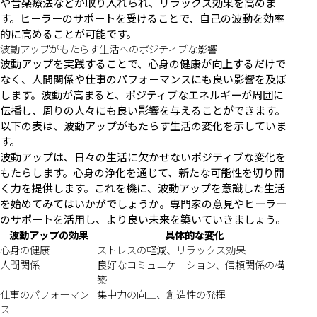
や音楽療法などが取り入れられ、リラックス効果を高めま
す。ヒーラーのサポートを受けることで、自己の波動を効率
的に高めることが可能です。
波動アップがもたらす生活へのポジティブな影響
波動アップを実践することで、心身の健康が向上するだけで
なく、人間関係や仕事のパフォーマンスにも良い影響を及ぼ
します。波動が高まると、ポジティブなエネルギーが周囲に
伝播し、周りの人々にも良い影響を与えることができます。
以下の表は、波動アップがもたらす生活の変化を示していま
す。
波動アップは、日々の生活に欠かせないポジティブな変化を
もたらします。心身の浄化を通じて、新たな可能性を切り開
く力を提供します。これを機に、波動アップを意識した生活
を始めてみてはいかがでしょうか。専門家の意見やヒーラー
のサポートを活用し、より良い未来を築いていきましょう。
波動アップの効果
具体的な変化
心身の健康
ストレスの軽減、リラックス効果
人間関係
良好なコミュニケーション、信頼関係の構
築
仕事のパフォーマン
集中力の向上、創造性の発揮
ス