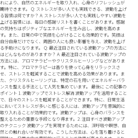
れにより、自然のエネルギーを取り入れ、心身のリフレッシュが
期待できます。 Q: ストレスが多い人でも実践できる、波動を上げ
る習慣は何ですか？ A: ストレスが多い人でも実践しやすい波動を
上げる習慣には、毎日の感謝リストを書くことがあります。感謝
の気持ちはポジティブなエネルギーを生み出し、波動を高めま
す。また、日常の中で笑顔を心がけることも効果的です。笑顔は
自分自身だけでなく、周囲の人にも良い影響を与え、波動を上げ
る手助けになります。 Q: 最近注目されている波動アップの方法に
はどんなものがありますか？ A: 最近注目されている波動アップの
方法には、アロマテラピーやクリスタルヒーリングなどがありま
す。特に、アロマテラピーは香りを使って心身をリラックスさ
せ、ストレスを軽減することで波動を高める効果があります。ま
た、クリスタルヒーリングは、特定の石を用いてエネルギーバラ
ンスを整える手法として人気を集めています。 最後に この記事の
ポイント 1. 波動アップでストレス解消 波動アップを活用すること
で、日々のストレスを軽減することができます。特に、日常生活
においてストレスが多いと感じる人には、波動アップを意識的に
取り入れることが効果的です。波動アップは、心身のバランスを
整えるための重要な手段となり得ます。2. 注目すべき波動アップ
のテクニック 波動アップを実現するためには、深呼吸や瞑想、自
然との触れ合いが有効です。こうした方法は、心を落ち着けると