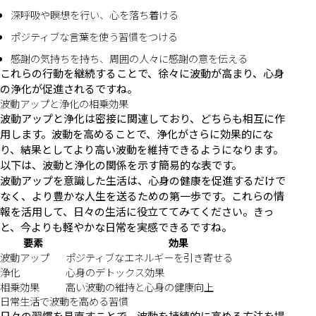
深呼吸や瞑想を行い、心を落ち着ける
ポジティブな言葉を使う習慣をつける
感謝の気持ちを持ち、周囲の人々に感謝の意を伝える
これらの行動を継続することで、徐々に波動が高まり、心身
の浄化が促進されるですね。
波動アップと浄化の相乗効果
波動アップと浄化は密接に関連しており、どちらも相互に作
用します。波動を高めることで、浄化がさらに効果的にな
り、結果としてより高い波動を維持できるようになります。
以下は、波動と浄化の関係を示す簡易的な表です。
波動アップを意識した生活は、心身の健康を促進するだけで
なく、より豊かな人生を送るための第一歩です。これらの情
報を活用して、日々の生活に役立ててみてください。きっ
と、今よりも軽やかな日常を実感できるですね。
要素
効果
波動アップ
ポジティブなエネルギーを引き寄せる
浄化
心身のデトックス効果
相乗効果
高い波動の維持と心身の健康向上
日常生活で波動を高める習慣
日々の習慣を見直すことで、波動を持続的に高める方法を提