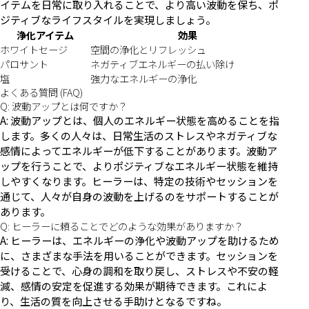
イテムを日常に取り入れることで、より高い波動を保ち、ポ
ジティブなライフスタイルを実現しましょう。
浄化アイテム
効果
ホワイトセージ
空間の浄化とリフレッシュ
パロサント
ネガティブエネルギーの払い除け
塩
強力なエネルギーの浄化
よくある質問 (FAQ)
Q: 波動アップとは何ですか？
A: 波動アップとは、個人のエネルギー状態を高めることを指
します。多くの人々は、日常生活のストレスやネガティブな
感情によってエネルギーが低下することがあります。波動ア
ップを行うことで、よりポジティブなエネルギー状態を維持
しやすくなります。ヒーラーは、特定の技術やセッションを
通じて、人々が自身の波動を上げるのをサポートすることが
あります。
Q: ヒーラーに頼ることでどのような効果がありますか？
A: ヒーラーは、エネルギーの浄化や波動アップを助けるため
に、さまざまな手法を用いることができます。セッションを
受けることで、心身の調和を取り戻し、ストレスや不安の軽
減、感情の安定を促進する効果が期待できます。これによ
り、生活の質を向上させる手助けとなるですね。