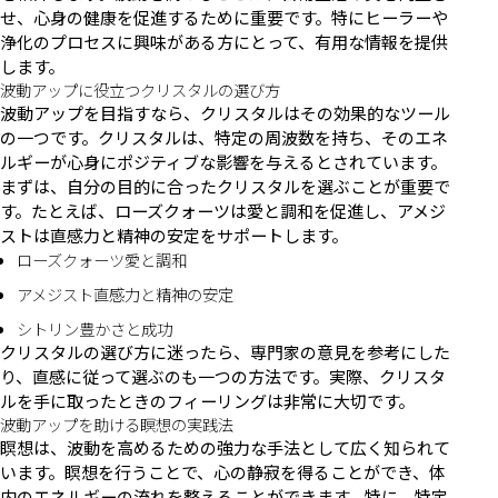
せ、心身の健康を促進するために重要です。特にヒーラーや
浄化のプロセスに興味がある方にとって、有用な情報を提供
します。
波動アップに役立つクリスタルの選び方
波動アップを目指すなら、クリスタルはその効果的なツール
の一つです。クリスタルは、特定の周波数を持ち、そのエネ
ルギーが心身にポジティブな影響を与えるとされています。
まずは、自分の目的に合ったクリスタルを選ぶことが重要で
す。たとえば、ローズクォーツは愛と調和を促進し、アメジ
ストは直感力と精神の安定をサポートします。
ローズクォーツ愛と調和
アメジスト直感力と精神の安定
シトリン豊かさと成功
クリスタルの選び方に迷ったら、専門家の意見を参考にした
り、直感に従って選ぶのも一つの方法です。実際、クリスタ
ルを手に取ったときのフィーリングは非常に大切です。
波動アップを助ける瞑想の実践法
瞑想は、波動を高めるための強力な手法として広く知られて
います。瞑想を行うことで、心の静寂を得ることができ、体
内のエネルギーの流れを整えることができます。特に、特定