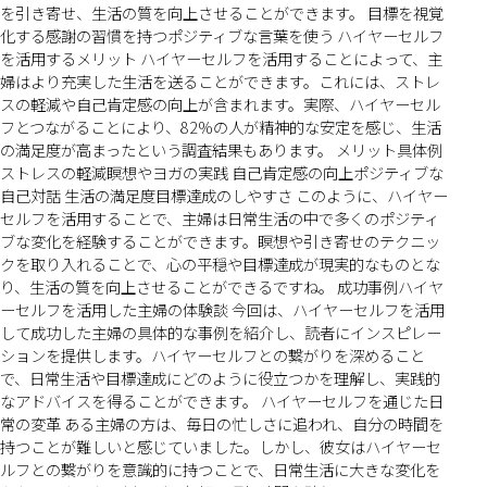
を引き寄せ、生活の質を向上させることができます。 目標を視覚
化する感謝の習慣を持つポジティブな言葉を使う ハイヤーセルフ
を活用するメリット ハイヤーセルフを活用することによって、主
婦はより充実した生活を送ることができます。これには、ストレ
スの軽減や自己肯定感の向上が含まれます。実際、ハイヤーセル
フとつながることにより、82%の人が精神的な安定を感じ、生活
の満足度が高まったという調査結果もあります。 メリット具体例
ストレスの軽減瞑想やヨガの実践 自己肯定感の向上ポジティブな
自己対話 生活の満足度目標達成のしやすさ このように、ハイヤー
セルフを活用することで、主婦は日常生活の中で多くのポジティ
ブな変化を経験することができます。瞑想や引き寄せのテクニッ
クを取り入れることで、心の平穏や目標達成が現実的なものとな
り、生活の質を向上させることができるですね。 成功事例ハイヤ
ーセルフを活用した主婦の体験談 今回は、ハイヤーセルフを活用
して成功した主婦の具体的な事例を紹介し、読者にインスピレー
ションを提供します。ハイヤーセルフとの繋がりを深めること
で、日常生活や目標達成にどのように役立つかを理解し、実践的
なアドバイスを得ることができます。 ハイヤーセルフを通じた日
常の変革 ある主婦の方は、毎日の忙しさに追われ、自分の時間を
持つことが難しいと感じていました。しかし、彼女はハイヤーセ
ルフとの繋がりを意識的に持つことで、日常生活に大きな変化を