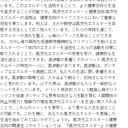
います。このエネルギーを活用することで、より健康志向な生活
を追求することが可能です。 高次元エネルギーと健康志向 高次元
エネルギーの活用は、健康志向のライフスタイルにおいて重要な
役割を果たします。例えば、ヨガや瞑想は高次元エネルギーを体
感する方法として広く知られています。これらの実践を通じて、
エネルギーの流れを整え、心身のバランスを取ることができま
す。 ヨガ心身の調和を促進瞑想精神的なクリアリングを助けるエ
ネルギーワーク体内のエネルギーを活性化 これらの活動を日常に
取り入れることで、高次元エネルギーの恩恵を受け、健康的な生
活を送ることができます。 高波動の影響とそのメリット 高次元エ
ネルギーの特性の一つに、高波動があります。高波動は、ポジテ
ィブなエネルギーを周囲に広げ、私たちの生活に良い影響を与え
ます。高波動の環境では、人々はより明るく、前向きになりやす
いと言われています。 以下の表は、高波動がもたらす一般的なメ
リットを示しています。 メリット具体例 ストレス軽減心身のリラ
ックスを促進 ポジティブな思考前向きな人生観を育む 人間関係の
向上共感力と理解力の増加 高次元エネルギーを生活に取り入れる
ことで、これらのメリットを享受し、より豊かな人生を送ること
が可能です。これを機に、あなたも高次元エネルギーを意識した
生活を始めてみてはいかがでしょうか。 高次元エネルギーと健康
志向の関連性 このセクションでは、『高次元エネルギー』が健康