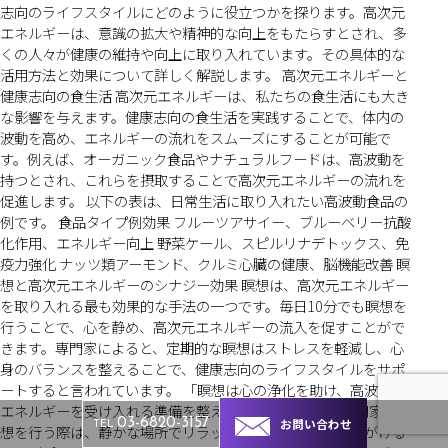
志向のライフスタイルにどのように役立つかを探ります。高次元
エネルギーは、意識の拡大や精神的な向上をもたらすとされ、多
くの人々が健康の維持や向上に取り入れています。その具体的な
活用方法と効果について詳しく解説します。 高次元エネルギーと
健康志向の食生活 高次元エネルギーは、私たちの食生活にも大き
な影響を与えます。健康志向の食生活を実践することで、体内の
波動を高め、エネルギーの流れをスムーズにすることが可能で
す。例えば、オーガニック食品やナチュラルフードは、高波動を
持つとされ、これらを摂取することで高次元エネルギーの流れを
促進します。 以下の表は、日常生活に取り入れたい高波動食品の
例です。 食品タイプ例効果 フルーツアサイー、ブルーベリー抗酸
化作用、エネルギー向上 野菜ケール、スピルリナデトックス、免
疫力強化 ナッツ類アーモンド、クルミ心臓の健康、脳機能改善 瞑
想と高次元エネルギーのシナジー効果 瞑想は、高次元エネルギー
を取り入れる最も効果的な手法の一つです。毎日10分でも瞑想を
行うことで、心を静め、高次元エネルギーの流入を促すことがで
きます。専門家によると、定期的な瞑想はストレスを軽減し、心
身のバランスを整えることで、健康志向のライフスタイルをサポ
ートすると言われています。 「瞑想は心の浄化を助け、高波動の
エネルギーを受け入れる準備を整えます。」 — 瞑想の専門家 瞑
お問い合わせ
03-6820-3157
TEL
想を行う際は、静かな場所でリラックスし、深い呼吸を心がける