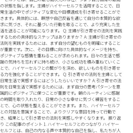
の状態を指します。主婦がハイヤーセルフを活用することで、日
常生活の中でポジティブな変化や目標達成を引き寄せることがで
きます。具体的には、瞑想や自己反省を通じて自分の本質的な欲
求に気づき、それに基づいた行動を取ることで、より充実した生
活を送ることが可能になります。 Q: 主婦が引き寄せの法則を実践
するための具体的なステップはありますか？ A: 主婦が引き寄せの
法則を実践するためには、まず自分の望むものを明確にすること
が重要です。次に、その目標に向けた具体的なイメージを持ち、
ポジティブな感情を重ねることが求められます。日々の生活で感
謝の気持ちを忘れずに持ち続け、小さな成功を積み重ねていくこ
とで、ハイヤーセルフとの繋がりを深め、欲しいものを引き寄せ
る力を強化することができます。 Q: 引き寄せの法則を主婦として
日常生活で実感するにはどうしたらいいですか？ A: 引き寄せの法
則を日常生活で実感するためには、まず自分の思考パターンを意
識的にポジティブに保つことが重要です。朝のルーティンに感謝
の時間を取り入れたり、日常の小さな幸せに気づく練習をするこ
とで、心の状態を整えることができます。また、ハイヤーセルフ
との対話を意識することで、よりクリアな意図を持って行動で
き、結果として引き寄せの法則を実感しやすくなります。 振り返
り この記事のポイント 1. ハイヤーセルフとのつながり ハイヤー
セルフとは、自己の内なる声や本質的な自己を指し、私たちが人