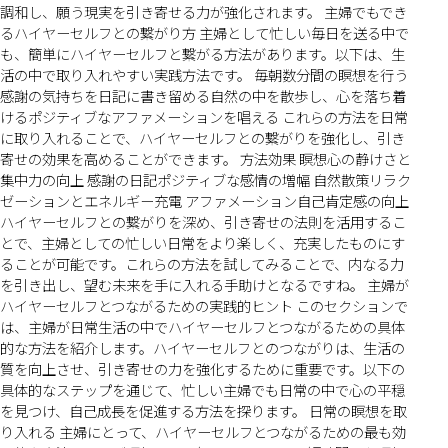
調和し、願う現実を引き寄せる力が強化されます。 主婦でもでき
るハイヤーセルフとの繋がり方 主婦として忙しい毎日を送る中で
も、簡単にハイヤーセルフと繋がる方法があります。以下は、生
活の中で取り入れやすい実践方法です。 毎朝数分間の瞑想を行う
感謝の気持ちを日記に書き留める自然の中を散歩し、心を落ち着
けるポジティブなアファメーションを唱える これらの方法を日常
に取り入れることで、ハイヤーセルフとの繋がりを強化し、引き
寄せの効果を高めることができます。 方法効果 瞑想心の静けさと
集中力の向上 感謝の日記ポジティブな感情の増幅 自然散策リラク
ゼーションとエネルギー充電 アファメーション自己肯定感の向上
ハイヤーセルフとの繋がりを深め、引き寄せの法則を活用するこ
とで、主婦としての忙しい日常をより楽しく、充実したものにす
ることが可能です。これらの方法を試してみることで、内なる力
を引き出し、望む未来を手に入れる手助けとなるですね。 主婦が
ハイヤーセルフとつながるための実践的ヒント このセクションで
は、主婦が日常生活の中でハイヤーセルフとつながるための具体
的な方法を紹介します。ハイヤーセルフとのつながりは、生活の
質を向上させ、引き寄せの力を強化するために重要です。以下の
具体的なステップを通じて、忙しい主婦でも日常の中で心の平穏
を見つけ、自己成長を促進する方法を探ります。 日常の瞑想を取
り入れる 主婦にとって、ハイヤーセルフとつながるための最も効