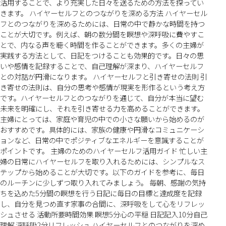
活用することで、より充実した日々を送るための方法を探ってい
きます。 ハイヤーセルフとのつながりを深める方法 ハイヤーセル
フとのつながりを深めるためには、日常の中で静かな時間を持つ
ことが大切です。例えば、朝の数分間を瞑想や深呼吸に費やすこ
とで、内なる声を聴く時間を作ることができます。多くの主婦が
実践する方法として、日記をつけることも効果的です。日々の思
いや感情を記録することで、自己理解が深まり、ハイヤーセルフ
との対話が円滑になります。 ハイヤーセルフと引き寄せの法則 引
き寄せの法則は、自分の思考や感情が現実を形作るという考え方
です。ハイヤーセルフとのつながりを通じて、自分が本当に望む
未来を明確にし、それを引き寄せる力を高めることができます。
主婦にとっては、家庭や育児の中での小さな願いから始めるのが
おすすめです。具体的には、家族の健康や円滑なコミュニケーシ
ョンなど、日常の中でポジティブなエネルギーを意識することが
ポイントです。 主婦のためのハイヤーセルフ活用ガイド 忙しい主
婦の日常にハイヤーセルフを取り入れるためには、シンプルなス
テップから始めることが大切です。以下のガイドを参考に、毎日
のルーチンに少しずつ取り入れてみましょう。 毎朝、感謝の気持
ちを込めた5分間の瞑想を行う日記に毎日の目標と達成度を記録
し、自分を見つめ直す家事の合間に、深呼吸をして心をリフレッ
シュさせる 活動所要時間効果 瞑想5分心の平穏 日記記入10分自己
理解 深呼吸2分リフレッシュ ハイヤーセルフとのつながりを深め