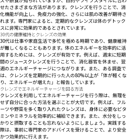
ズや断食が知られていますが、目的やライフスタイルに合わ
せたさまざまな方法があります。クレンズを行うことで、消
化機能が向上し、免疫力の強化、さらには肌の改善が期待さ
れます。専門家によると、定期的なクレンズは体のデトック
スに非常に効果的であるとされています。
30代の健康維持とクレンズの効果
30代は仕事や家庭生活で多忙を極める時期であり、健康維持
が難しくなることもあります。体のエネルギーを効率的に活
用するためには、クレンズが有効です。例えば、週末に短期
間のジュースクレンズを行うことで、消化器官を休ませ、翌
週のエネルギーチャージにつながります。また、ある調査で
は、クレンズを定期的に行った人の80%以上が「体が軽くな
り、エネルギーが増えた」と報告しています。
クレンズでエネルギーチャージを図る方法
クレンズを利用してエネルギーチャージを行う際は、無理を
せず自分に合った方法を選ぶことが大切です。例えば、フル
ーツや野菜を多く取り入れたクレンズは、身体に必要なビタ
ミンやミネラルを効率的に補給できます。また、水分をしっ
かりと摂取することも忘れないようにしましょう。実践する
際は、事前に専門家のアドバイスを受けることで、より安全
かつ効果的に行えます。