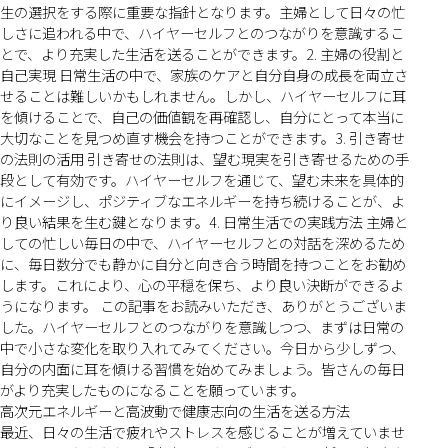
生の選択をする際に重要な指針となります。主婦として日々の忙
しさに追われる中で、ハイヤーセルフとのつながりを意識するこ
とで、より充実した生活を送ることができます。2. 主婦の役割と
自己実現 日常生活の中で、家族のケアと自分自身の成長を両立さ
せることは難しいかもしれません。しかし、ハイヤーセルフに耳
を傾けることで、自己の価値観を再確認し、自分にとって本当に
大切なことを見つめ直す機会を持つことができます。3. 引き寄せ
の法則の活用 引き寄せの法則は、望む現実を引き寄せるための手
段として有効です。ハイヤーセルフを通じて、望む未来を具体的
にイメージし、ポジティブなエネルギーを持ち続けることが、よ
り良い結果を生む鍵となります。4. 日常生活での実践方法 主婦と
しての忙しい毎日の中で、ハイヤーセルフとの対話を深めるため
に、毎日数分でも静かに自分と向き合う時間を持つことをお勧め
します。これにより、心の平穏を保ち、より良い決断ができるよ
うになります。 この記事をお読みいただき、ありがとうございま
した。ハイヤーセルフとのつながりを意識しつつ、まずは日常の
中で小さな変化を取り入れてみてください。今日から少しずつ、
自分の内面に耳を傾ける習慣を始めてみましょう。皆さんの毎日
がより充実したものになることを願っています。
高次元エネルギーと高波動で健康志向の生活を送る方法
最近、日々の生活で疲れやストレスを感じることが増えていませ