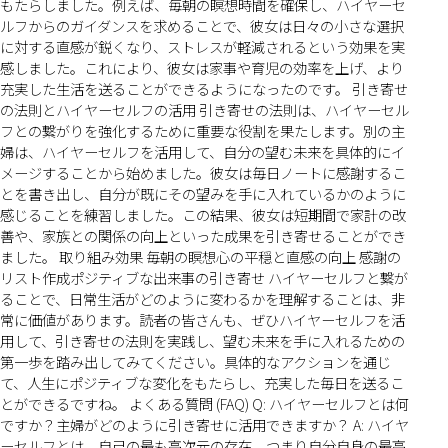
もたらしました。例えば、毎朝の瞑想時間を確保し、ハイヤーセ
ルフからのガイダンスを求めることで、彼女は日々の小さな選択
に対する直感が鋭くなり、ストレスが軽減されるという効果を実
感しました。これにより、彼女は家事や育児の効率を上げ、より
充実した生活を送ることができるようになったのです。 引き寄せ
の法則とハイヤーセルフの活用 引き寄せの法則は、ハイヤーセル
フとの繋がりを強化するために重要な役割を果たします。別の主
婦は、ハイヤーセルフを活用して、自分の望む未来を具体的にイ
メージすることから始めました。彼女は毎日ノートに感謝するこ
とを書き出し、自分が既にその望みを手に入れているかのように
感じることを練習しました。この結果、彼女は短期間で家計の改
善や、家族との関係の向上といった成果を引き寄せることができ
ました。 取り組み効果 毎朝の瞑想心の平穏と直感の向上 感謝の
リスト作成ポジティブな出来事の引き寄せ ハイヤーセルフと繋が
ることで、日常生活がどのように変わるかを理解することは、非
常に価値があります。読者の皆さんも、ぜひハイヤーセルフを活
用して、引き寄せの法則を実践し、望む未来を手に入れるための
第一歩を踏み出してみてください。具体的なアクションを通じ
て、人生にポジティブな変化をもたらし、充実した毎日を送るこ
とができるですね。 よくある質問 (FAQ) Q: ハイヤーセルフとは何
ですか？主婦がどのように引き寄せに活用できますか？ A: ハイヤ
ーセルフとは、自己の最も高次元の存在、つまり自分自身の最高