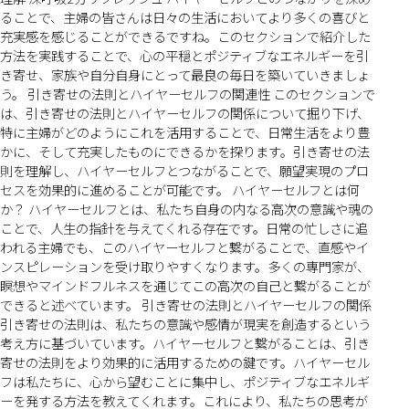
ることで、主婦の皆さんは日々の生活においてより多くの喜びと
充実感を感じることができるですね。このセクションで紹介した
方法を実践することで、心の平穏とポジティブなエネルギーを引
き寄せ、家族や自分自身にとって最良の毎日を築いていきましょ
う。 引き寄せの法則とハイヤーセルフの関連性 このセクションで
は、引き寄せの法則とハイヤーセルフの関係について掘り下げ、
特に主婦がどのようにこれを活用することで、日常生活をより豊
かに、そして充実したものにできるかを探ります。引き寄せの法
則を理解し、ハイヤーセルフとつながることで、願望実現のプロ
セスを効果的に進めることが可能です。 ハイヤーセルフとは何
か？ ハイヤーセルフとは、私たち自身の内なる高次の意識や魂の
ことで、人生の指針を与えてくれる存在です。日常の忙しさに追
われる主婦でも、このハイヤーセルフと繋がることで、直感やイ
ンスピレーションを受け取りやすくなります。多くの専門家が、
瞑想やマインドフルネスを通じてこの高次の自己と繋がることが
できると述べています。 引き寄せの法則とハイヤーセルフの関係
引き寄せの法則は、私たちの意識や感情が現実を創造するという
考え方に基づいています。ハイヤーセルフと繋がることは、引き
寄せの法則をより効果的に活用するための鍵です。ハイヤーセル
フは私たちに、心から望むことに集中し、ポジティブなエネルギ
ーを発する方法を教えてくれます。これにより、私たちの思考が