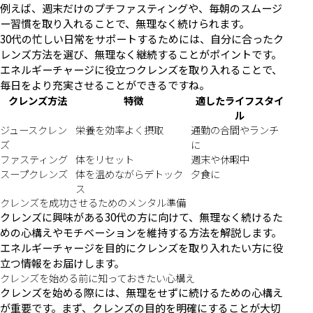
例えば、週末だけのプチファスティングや、毎朝のスムージ
ー習慣を取り入れることで、無理なく続けられます。
30代の忙しい日常をサポートするためには、自分に合ったク
レンズ方法を選び、無理なく継続することがポイントです。
エネルギーチャージに役立つクレンズを取り入れることで、
毎日をより充実させることができるですね。
クレンズ方法
特徴
適したライフスタイ
ル
ジュースクレン
栄養を効率よく摂取
通勤の合間やランチ
ズ
に
ファスティング
体をリセット
週末や休暇中
スープクレンズ
体を温めながらデトック
夕食に
ス
クレンズを成功させるためのメンタル準備
クレンズに興味がある30代の方に向けて、無理なく続けるた
めの心構えやモチベーションを維持する方法を解説します。
エネルギーチャージを目的にクレンズを取り入れたい方に役
立つ情報をお届けします。
クレンズを始める前に知っておきたい心構え
クレンズを始める際には、無理をせずに続けるための心構え
が重要です。まず、クレンズの目的を明確にすることが大切