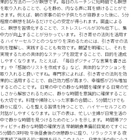
果的な方法の一つが瞑想です。毎日のルーチンに短時間でも瞑想
を取り入れることで、心を静め、内なる声に耳を傾けることがで
きます。例えば、朝の家事の前や子供たちが寝静まった後に、5分
程度の瞑想を試みるだけで心の安定が得られます。調査による
と、瞑想を習慣化することで、ストレスレベルが30%低下し、集
中力が向上することが分かっています。 引き寄せの法則を活用す
る ハイヤーセルフとのつながりを深めるためには、引き寄せの法
則を理解し、実践することも有効です。願望を明確にし、それを
実現するための具体的なステップを設定することで、目的を達成
しやすくなります。たとえば、「毎日ポジティブな言葉を書き出
す」や「感謝のリストを作成する」など、具体的なアクションを
取り入れると良いですね。専門家によれば、引き寄せの法則を効
果的に活用することで、自己効力感が高まり、幸福感が25%増加
するとのことです。 日常の中での静かな時間を確保する 日常の忙
しさから解放されるために、静かな時間を意識的に確保すること
も大切です。料理や掃除といった家事の合間に、5分間だけでも
静かに座り、心を整える習慣を持つことで、ハイヤーセルフとの
対話がしやすくなります。以下の表は、忙しい主婦が日常生活の
中で静かな時間を見つけるためのヒントを示します。 時間帯アク
ティビティ静かな時間の確保方法 早朝朝食準備前目覚めてすぐに
5分間の深呼吸 午後昼食後の休憩静かに座り、リラックスする 夜
家事終了後寝る前に瞑想を行う このように、日常生活の中に小さ