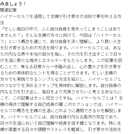
みましょう！
関連記事
ハイヤーセルフを活用して主婦が引き寄せの法則で夢を叶える方
法
「忙しい毎日の中で、ふと自分自身を見失ってしまうことはあり
ませんか？」そんな主婦の方々に向けて、今回は「ハイヤーセル
フ」という概念を通じて、自分自身を深く理解し、より良い人生
を引き寄せるための方法を探ります。ハイヤーセルフとは、あな
たの内なる声や本当の自分を指し、その力を引き出すことで日々
の生活に新たな視点とエネルギーをもたらします。 この記事を読
むことで、単なる日常から一歩踏み出し、心の豊かさを引き寄せ
るための具体的なヒントを得ることができます。忙しい主婦の
方々でも実践できるシンプルな方法を紹介し、ハイヤーセルフと
のつながりを深めるステップを具体的に解説します。自分自身の
内なる力を引き出し、毎日をより充実させたいと考えるあなたに
こそ、この記事はきっと役立つですね。 ハイヤーセルフとは？ 主
婦の視点で理解する自己成長の鍵 このセクションでは、ハイヤー
セルフの概念を主婦の生活にどのように適用できるかを解説しま
す。ハイヤーセルフとは、自分自身の内なる高次の存在であり、
日々の生活において自己理解や成長を促す鍵となります。特に主
婦が直面する日々の課題やストレスを軽減し、引き寄せの法則を