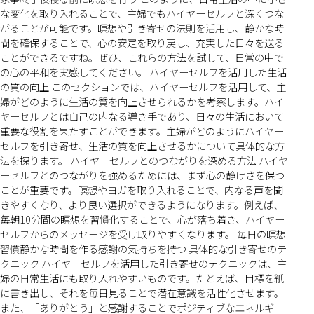
な変化を取り入れることで、主婦でもハイヤーセルフと深くつな
がることが可能です。瞑想や引き寄せの法則を活用し、静かな時
間を確保することで、心の安定を取り戻し、充実した日々を送る
ことができるですね。ぜひ、これらの方法を試して、日常の中で
の心の平和を実感してください。 ハイヤーセルフを活用した生活
の質の向上 このセクションでは、ハイヤーセルフを活用して、主
婦がどのように生活の質を向上させられるかを考察します。ハイ
ヤーセルフとは自己の内なる導き手であり、日々の生活において
重要な役割を果たすことができます。主婦がどのようにハイヤー
セルフを引き寄せ、生活の質を向上させるかについて具体的な方
法を探ります。 ハイヤーセルフとのつながりを深める方法 ハイヤ
ーセルフとのつながりを強めるためには、まず心の静けさを保つ
ことが重要です。瞑想やヨガを取り入れることで、内なる声を聞
きやすくなり、より良い選択ができるようになります。例えば、
毎朝10分間の瞑想を習慣化することで、心が落ち着き、ハイヤー
セルフからのメッセージを受け取りやすくなります。 毎日の瞑想
習慣静かな時間を作る感謝の気持ちを持つ 具体的な引き寄せのテ
クニック ハイヤーセルフを活用した引き寄せのテクニックは、主
婦の日常生活にも取り入れやすいものです。たとえば、目標を紙
に書き出し、それを毎日見ることで潜在意識を活性化させます。
また、「ありがとう」と感謝することでポジティブなエネルギー