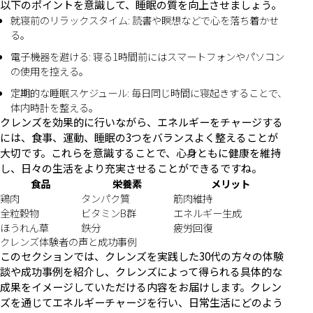
以下のポイントを意識して、睡眠の質を向上させましょう。
就寝前のリラックスタイム: 読書や瞑想などで心を落ち着かせ
る。
電子機器を避ける: 寝る1時間前にはスマートフォンやパソコン
の使用を控える。
定期的な睡眠スケジュール: 毎日同じ時間に寝起きすることで、
体内時計を整える。
クレンズを効果的に行いながら、エネルギーをチャージする
には、食事、運動、睡眠の3つをバランスよく整えることが
大切です。これらを意識することで、心身ともに健康を維持
し、日々の生活をより充実させることができるですね。
食品
栄養素
メリット
鶏肉
タンパク質
筋肉維持
全粒穀物
ビタミンB群
エネルギー生成
ほうれん草
鉄分
疲労回復
クレンズ体験者の声と成功事例
このセクションでは、クレンズを実践した30代の方々の体験
談や成功事例を紹介し、クレンズによって得られる具体的な
成果をイメージしていただける内容をお届けします。クレン
ズを通じてエネルギーチャージを行い、日常生活にどのよう