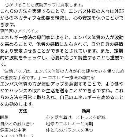
心がけることも波動アップに貢献します。
これらの方法を実践することで、エンパス体質の人々は外部
からのネガティブな影響を軽減し、心の安定を保つことがで
きます。
専門家のアドバイス
エネルギー療法の専門家によると、エンパス体質の人が波動
を高めることで、他者の感情に左右されず、自分自身の感情
をより安定させることができるとされています。また、定期
的に波動をチェックし、必要に応じて調整することも重要で
す。
「波動アップは、エンパス体質の人々が心の健やかさを保つため
の重要な手段です。」— エネルギー療法の専門家
エンパス体質の方が波動アップを意識することで、より健や
かでバランスの取れた生活を送ることができるですね。これ
らの方法を日常に取り入れ、自己のエネルギーを高めること
をお勧めします。
方法
効果
瞑想
心を落ち着け、ストレスを軽減
自然との触れ合い
地球のエネルギーと同期
健康的な生活
体と心のバランスを保つ
メインH2見出し3