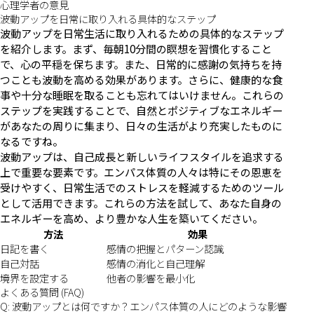
心理学者の意見
波動アップを日常に取り入れる具体的なステップ
波動アップを日常生活に取り入れるための具体的なステップ
を紹介します。まず、毎朝10分間の瞑想を習慣化すること
で、心の平穏を保ちます。また、日常的に感謝の気持ちを持
つことも波動を高める効果があります。さらに、健康的な食
事や十分な睡眠を取ることも忘れてはいけません。これらの
ステップを実践することで、自然とポジティブなエネルギー
があなたの周りに集まり、日々の生活がより充実したものに
なるですね。
波動アップは、自己成長と新しいライフスタイルを追求する
上で重要な要素です。エンパス体質の人々は特にその恩恵を
受けやすく、日常生活でのストレスを軽減するためのツール
として活用できます。これらの方法を試して、あなた自身の
エネルギーを高め、より豊かな人生を築いてください。
方法
効果
日記を書く
感情の把握とパターン認識
自己対話
感情の消化と自己理解
境界を設定する
他者の影響を最小化
よくある質問 (FAQ)
Q: 波動アップとは何ですか？エンパス体質の人にどのような影響