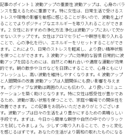
記事のポイント 1. 波動アップの重要性 波動アップは、心身のバラ
ンスを整えるために重要です。特に女性は、日常生活で受けるス
トレスや環境の影響を敏感に感じることが多いので、波動を上げ
ることでよりポジティブなエネルギーを取り入れることができま
す。2. 女性におすすめの浄化方法 浄化は波動アップにおいて欠か
せないステップです。女性はアロマセラピーや瞑想を取り入れる
ことで、心の浄化を行い、エネルギーをリセットすることができ
ます。これにより、日常のストレスを軽減し、より良い精神状態
を保つことができます。3. 波動アップに効果的な習慣 日常的に波
動アップを図るためには、自然との触れ合いや適度な運動が効果
的です。朝の散歩やヨガなどを日課にすることで、心身ともにリ
フレッシュし、高い波動を維持しやすくなります。4. 波動アップ
と人間関係の改善 波動アップは人間関係にも良い影響を与えま
す。ポジティブな波動は周囲の人にも伝わり、より良いコミュニ
ケーションを築く助けとなります。特に女性は感受性が豊かであ
るため、波動が高い状態を保つことで、家庭や職場での関係性を
改善できます。 この記事をお読みいただきありがとうございま
す。波動アップは日々の生活をより豊かにするための素晴らしい
手段です。まずは、今日から簡単な瞑想や自然の中でのリラック
スを試してみましょう。少しずつ取り入れることで、きっと変化
を感じるはずです。あなたの生活がより調和の取れたものになる