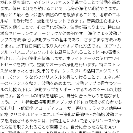
ガ心を落ち着け、マインドフルネスを促進することで波動を高め
ます。毎日10分でも続けることで、心身の浄化が期待できます。
自然との触れ合い公園や自然の中を散歩することで、地球のエネ
ルギーを受け取り、波動をリセットできます。音楽療法心地よい
音楽を聴くことで、心の浄化が進み、波動が高まります。特に自
然音やヒーリングミュージックが効果的です。 浄化による波動ア
ップの方法 浄化は波動アップの基本であり、さまざまな方法があ
ります。以下は日常的に取り入れやすい浄化方法です。 エプソム
ソルトバスエプソムソルトをお風呂に入れることで体内の毒素を
排出し、心身の浄化を促進します。ホワイトセージの使用ホワイ
トセージを焚いて、空間やオーラの浄化を行います。特にストレ
スがたまったときに効果的です。クリスタルの活用アメジストや
ローズクォーツなどのクリスタルを身につけることで、エネルギ
ーのバランスを整え、波動を高めます。 波動アップに役立つツー
ルの比較 以下は、波動アップをサポートするためのツールの比較
表です。各ツールの特徴を理解し、自分に合ったものを選びまし
ょう。 ツール特徴価格帯 瞑想アプリガイド付き瞑想で初心者でも
安心無料〜低価格 アロマディフューザー香りでリラックス効果中
価格 クリスタルセットエネルギー浄化に最適中〜高価格 波動アッ
プを持続させるためには、日常生活において適切なリソースや浄
化方法を取り入れることが重要です。自分に合った方法を見つ
け、習慣化することで、より豊かな人生を実現する手助けとなる