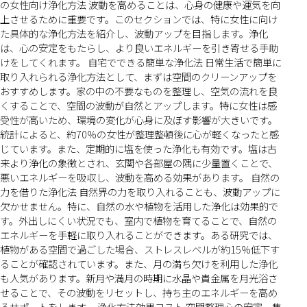
の女性向け浄化方法 波動を高めることは、心身の健康や運気を向
上させるために重要です。このセクションでは、特に女性に向け
た具体的な浄化方法を紹介し、波動アップを目指します。浄化
は、心の安定をもたらし、より良いエネルギーを引き寄せる手助
けをしてくれます。 自宅でできる簡単な浄化法 日常生活で簡単に
取り入れられる浄化方法として、まずは空間のクリーンアップを
おすすめします。家の中の不要なものを整理し、空気の流れを良
くすることで、空間の波動が自然とアップします。特に女性は感
受性が高いため、環境の変化が心身に及ぼす影響が大きいです。
統計によると、約70％の女性が整理整頓後に心が軽くなったと感
じています。また、定期的に塩を使った浄化も有効です。塩は古
来より浄化の象徴とされ、玄関や各部屋の隅に少量置くことで、
悪いエネルギーを吸収し、波動を高める効果があります。 自然の
力を借りた浄化法 自然界の力を取り入れることも、波動アップに
欠かせません。特に、自然の水や植物を活用した浄化は効果的で
す。外出しにくい状況でも、室内で植物を育てることで、自然の
エネルギーを手軽に取り入れることができます。ある研究では、
植物がある空間で過ごした場合、ストレスレベルが約15％低下す
ることが確認されています。また、月の満ち欠けを利用した浄化
も人気があります。新月や満月の時期に水晶や貴金属を月光浴さ
せることで、その波動をリセットし、持ち主のエネルギーを高め
るサポートをします。 浄化方法効果コスト 空間整理心の安定、集