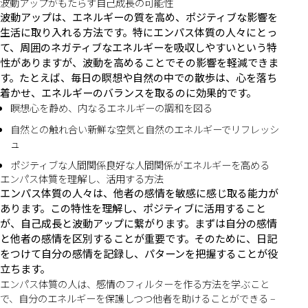
波動アップがもたらす自己成長の可能性
波動アップは、エネルギーの質を高め、ポジティブな影響を
生活に取り入れる方法です。特にエンパス体質の人々にとっ
て、周囲のネガティブなエネルギーを吸収しやすいという特
性がありますが、波動を高めることでその影響を軽減できま
す。たとえば、毎日の瞑想や自然の中での散歩は、心を落ち
着かせ、エネルギーのバランスを取るのに効果的です。
瞑想心を静め、内なるエネルギーの調和を図る
自然との触れ合い新鮮な空気と自然のエネルギーでリフレッシ
ュ
ポジティブな人間関係良好な人間関係がエネルギーを高める
エンパス体質を理解し、活用する方法
エンパス体質の人々は、他者の感情を敏感に感じ取る能力が
あります。この特性を理解し、ポジティブに活用すること
が、自己成長と波動アップに繋がります。まずは自分の感情
と他者の感情を区別することが重要です。そのために、日記
をつけて自分の感情を記録し、パターンを把握することが役
立ちます。
エンパス体質の人は、感情のフィルターを作る方法を学ぶこと
で、自分のエネルギーを保護しつつ他者を助けることができる –