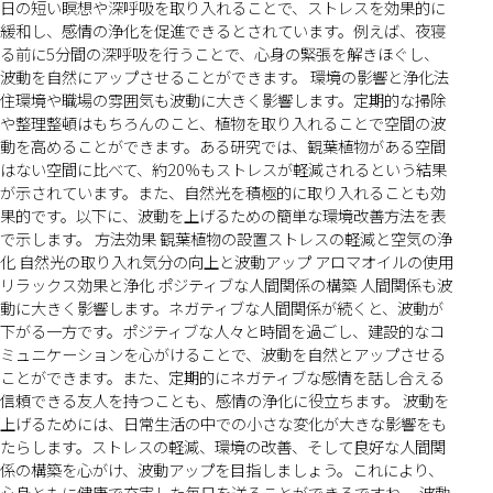
日の短い瞑想や深呼吸を取り入れることで、ストレスを効果的に
緩和し、感情の浄化を促進できるとされています。例えば、夜寝
る前に5分間の深呼吸を行うことで、心身の緊張を解きほぐし、
波動を自然にアップさせることができます。 環境の影響と浄化法
住環境や職場の雰囲気も波動に大きく影響します。定期的な掃除
や整理整頓はもちろんのこと、植物を取り入れることで空間の波
動を高めることができます。ある研究では、観葉植物がある空間
はない空間に比べて、約20%もストレスが軽減されるという結果
が示されています。また、自然光を積極的に取り入れることも効
果的です。以下に、波動を上げるための簡単な環境改善方法を表
で示します。 方法効果 観葉植物の設置ストレスの軽減と空気の浄
化 自然光の取り入れ気分の向上と波動アップ アロマオイルの使用
リラックス効果と浄化 ポジティブな人間関係の構築 人間関係も波
動に大きく影響します。ネガティブな人間関係が続くと、波動が
下がる一方です。ポジティブな人々と時間を過ごし、建設的なコ
ミュニケーションを心がけることで、波動を自然とアップさせる
ことができます。また、定期的にネガティブな感情を話し合える
信頼できる友人を持つことも、感情の浄化に役立ちます。 波動を
上げるためには、日常生活の中での小さな変化が大きな影響をも
たらします。ストレスの軽減、環境の改善、そして良好な人間関
係の構築を心がけ、波動アップを目指しましょう。これにより、
心身ともに健康で充実した毎日を送ることができるですね。 波動