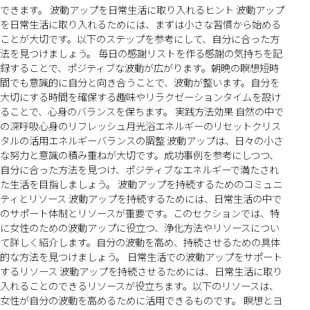
できます。 波動アップを日常生活に取り入れるヒント 波動アップ
を日常生活に取り入れるためには、まずは小さな習慣から始める
ことが大切です。以下のステップを参考にして、自分に合った方
法を見つけましょう。 毎日の感謝リストを作る感謝の気持ちを記
録することで、ポジティブな波動が広がります。朝晩の瞑想短時
間でも意識的に自分と向き合うことで、波動が整います。自分を
大切にする時間を確保する趣味やリラクゼーションタイムを設け
ることで、心身のバランスを保ちます。 実践方法効果 自然の中で
の深呼吸心身のリフレッシュ月光浴エネルギーのリセットクリス
タルの活用エネルギーバランスの調整 波動アップは、日々の小さ
な努力と意識の積み重ねが大切です。成功事例を参考にしつつ、
自分に合った方法を見つけ、ポジティブなエネルギーで満たされ
た生活を目指しましょう。 波動アップを持続するためのコミュニ
ティとリソース 波動アップを持続するためには、日常生活の中で
のサポート体制とリソースが重要です。このセクションでは、特
に女性のための波動アップに役立つ、浄化方法やリソースについ
て詳しく紹介します。自分の波動を高め、持続させるための具体
的な方法を見つけましょう。 日常生活での波動アップをサポート
するリソース 波動アップを持続させるためには、日常生活に取り
入れることのできるリソースが役立ちます。以下のリソースは、
女性が自分の波動を高めるために活用できるものです。 瞑想とヨ