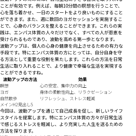
ことが有効です。例えば、毎朝10分間の瞑想を行うことで、
心を落ち着かせ、一日のスタートをより良いものにすること
ができます。また、週に数回のヨガセッションを実施するこ
とで、心身のバランスを整えることができます。これらの実
践は、エンパス体質の人々だけでなく、すべての人が恩恵を
受けられるものであり、波動を高める第一歩となります。
波動アップは、個人の心身の健康を向上させるための有力な
手段です。特にエンパス体質の方にとっては、自分自身を守
る方法として重要な役割を果たします。これらの方法を日常
生活に取り入れることで、より健康で幸福な生活を実現する
ことができるですね。
波動アップの方法
効果
瞑想
心の安定、集中力の向上
ヨガ
身体の柔軟性向上、リラクゼーション
自然散歩
リフレッシュ、ストレス軽減
メインH2見出し5
今回は、波動アップを通じて自己成長を促し、新しいライフ
スタイルを提案します。特にエンパス体質の方々が日常生活
で感じるストレスを軽減し、より充実した人生を送るための
方法を探ります。