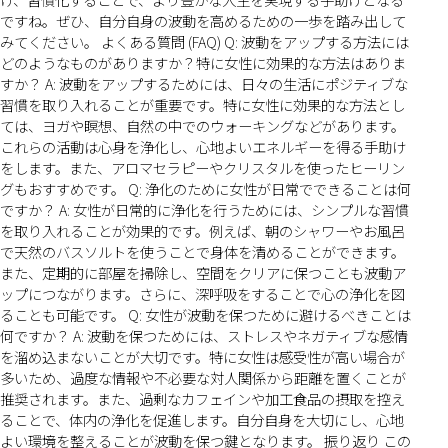
ですね。ぜひ、自分自身の波動を高めるための一歩を踏み出して
みてください。 よくある質問 (FAQ) Q: 波動をアップする方法には
どのようなものがありますか？特に女性に効果的な方法はありま
すか？ A: 波動をアップするためには、日々の生活にポジティブな
習慣を取り入れることが重要です。特に女性に効果的な方法とし
ては、ヨガや瞑想、自然の中でのウォーキングなどがあります。
これらの活動は心身を浄化し、心地よいエネルギーを得る手助け
をします。また、アロマセラピーやクリスタルを使ったヒーリン
グもおすすめです。 Q: 浄化のために女性が日常でできることは何
ですか？ A: 女性が日常的に浄化を行うためには、シンプルな習慣
を取り入れることが効果的です。例えば、朝のシャワーやお風呂
で天然のバスソルトを使うことで身体を清めることができます。
また、定期的に部屋を掃除し、空間をクリアに保つことも波動ア
ップにつながります。さらに、深呼吸をすることで心の浄化を図
ることも可能です。 Q: 女性が波動を保つために避けるべきことは
何ですか？ A: 波動を保つためには、ストレスやネガティブな感情
を溜め込まないことが大切です。特に女性は感受性が高い場合が
多いため、過度な情報や不必要な対人関係から距離を置くことが
推奨されます。また、過剰なカフェインや加工食品の摂取を控え
ることで、体内の浄化を促進します。自分自身を大切にし、心地
よい環境を整えることが波動を保つ鍵となります。 振り返り この