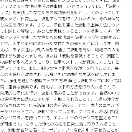
アップによる女性の生活改善事例 このセクションでは、『波動ア
ップ』を実践した女性たちの成功事例を紹介し、どのようにして
彼女たちが日常生活に波動アップを取り入れたのか、その具体的
な方法を探ります。さらに、浄化を通じた波動の上昇方法につい
ても詳しく解説し、あなたが実践できるヒントを提供します。 波
動アップを実践した女性たちの成功事例 波動アップを実践するこ
とで、人生が劇的に変わった女性たちの事例をご紹介します。例
えば、ある女性は毎朝の瞑想を通じて波動を高め、職場での人間
関係が改善されました。彼女は「波動を意識することで、周囲と
の調和が取れるようになり、仕事のストレスが軽減しました」と
語っています。また、別の女性は定期的な浄化を行うことで、長
年の不眠症が改善され、心身ともに健康的な生活を取り戻しまし
た。 浄化を通じた波動アップの方法 浄化は波動アップにおいて非
常に重要な要素です。例えば、以下の方法を取り入れることで、
効果的に浄化を行い、波動を高めることができます。 自然の中で
の深呼吸大自然のエネルギーを取り入れることで、心身の浄化が
促進されます。月光浴満月の光を浴びることで、体内のエネルギ
ーがリセットされ、波動がアップします。クリスタルの活用特定
のクリスタルを持つことで、エネルギーのバランスを整えること
が可能です。 こうした浄化の方法を日常生活に取り入れること
で、波動が自然と高まり、ポジティブな変化を引き寄せることが