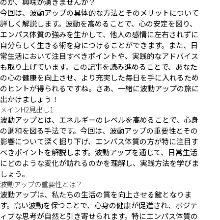
のか、興味が湧きませんか？
今回は、波動アップの具体的な方法とそのメリットについて
詳しく解説します。波動を高めることで、心の安定を図り、
エンパス体質の強みを生かして、他人の感情に左右されずに
自分らしく生きる術を身につけることができます。また、日
常生活において注目すべきポイントや、実践的なアドバイス
も取り上げています。この記事を読み進めることで、あなた
の心の健康を向上させ、より充実した毎日を手に入れるため
のヒントが得られるですね。さあ、一緒に波動アップの旅に
出かけましょう！
メインH2見出し1
波動アップとは、エネルギーのレベルを高めることで、心身
の調和を図る手法です。今回は、波動アップの重要性とその
影響について深く掘り下げ、エンパス体質の方が特に注目す
べきポイントを解説します。波動アップを通じて、日常生活
にどのような変化が訪れるのかを理解し、実践方法を学びま
しょう。
波動アップの重要性とは？
波動アップは、私たちの生活の質を向上させる鍵となりま
す。高い波動を保つことで、心身の健康が促進され、ポジテ
ィブな思考が自然と引き寄せられます。特にエンパス体質の