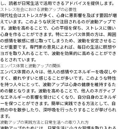
し、読者が日常生活で活用できるアドバイスを提供します。
ストレス社会における波動アップの必要性
現代社会はストレスが多く、心身に悪影響を及ぼす要因が増
えています。このような状況で注目されるのが波動アップで
す。波動を高めることで、心の平穏を保ち、ストレスに強い
心身を作ることができます。特にエンパス体質の方は、周囲
の感情を敏感に感じ取ってしまうため、波動を安定させるこ
とが重要です。専門家の意見によれば、毎日の生活に瞑想や
ヨガを取り入れることで、波動を効果的に高めることができ
るとされています。
エンパス体質と波動アップの関係
エンパス体質の人々は、他人の感情やエネルギーを吸収しや
すく、疲れやすいと感じることが多いです。このような特性
を持つ人々にとって、波動アップは心身の健康を維持するた
めの鍵となります。波動を高めることで、他人のネガティブ
なエネルギーの影響を受けにくくなり、自分自身のエネルギ
ーを保つことができます。簡単に実践できる方法として、自
然の中を散歩したり、深呼吸を行ったりすることが挙げられ
ます。
波動アップの実践方法と日常生活への取り入れ方
波動アップのためには、日常生活に小さな習慣を取り入れる