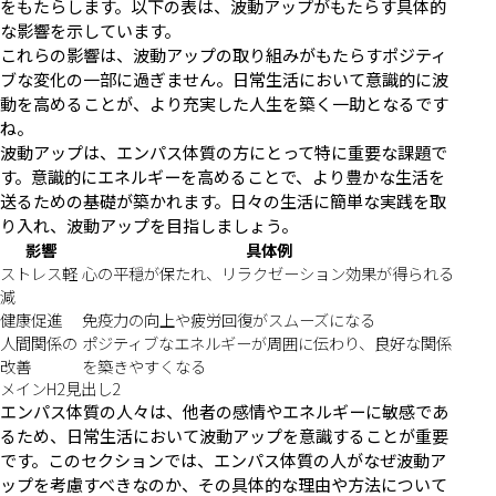
をもたらします。以下の表は、波動アップがもたらす具体的
な影響を示しています。
これらの影響は、波動アップの取り組みがもたらすポジティ
ブな変化の一部に過ぎません。日常生活において意識的に波
動を高めることが、より充実した人生を築く一助となるです
ね。
波動アップは、エンパス体質の方にとって特に重要な課題で
す。意識的にエネルギーを高めることで、より豊かな生活を
送るための基礎が築かれます。日々の生活に簡単な実践を取
り入れ、波動アップを目指しましょう。
影響
具体例
ストレス軽
心の平穏が保たれ、リラクゼーション効果が得られる
減
健康促進
免疫力の向上や疲労回復がスムーズになる
人間関係の
ポジティブなエネルギーが周囲に伝わり、良好な関係
改善
を築きやすくなる
メインH2見出し2
エンパス体質の人々は、他者の感情やエネルギーに敏感であ
るため、日常生活において波動アップを意識することが重要
です。このセクションでは、エンパス体質の人がなぜ波動ア
ップを考慮すべきなのか、その具体的な理由や方法について