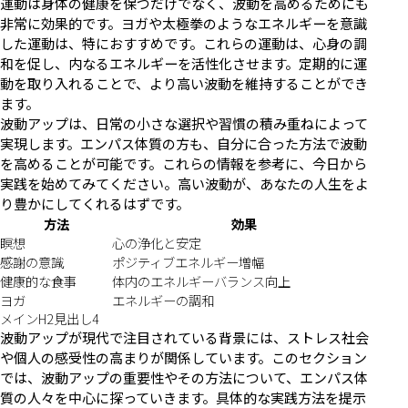
運動は身体の健康を保つだけでなく、波動を高めるためにも
非常に効果的です。ヨガや太極拳のようなエネルギーを意識
した運動は、特におすすめです。これらの運動は、心身の調
和を促し、内なるエネルギーを活性化させます。定期的に運
動を取り入れることで、より高い波動を維持することができ
ます。
波動アップは、日常の小さな選択や習慣の積み重ねによって
実現します。エンパス体質の方も、自分に合った方法で波動
を高めることが可能です。これらの情報を参考に、今日から
実践を始めてみてください。高い波動が、あなたの人生をよ
り豊かにしてくれるはずです。
方法
効果
瞑想
心の浄化と安定
感謝の意識
ポジティブエネルギー増幅
健康的な食事
体内のエネルギーバランス向上
ヨガ
エネルギーの調和
メインH2見出し4
波動アップが現代で注目されている背景には、ストレス社会
や個人の感受性の高まりが関係しています。このセクション
では、波動アップの重要性やその方法について、エンパス体
質の人々を中心に探っていきます。具体的な実践方法を提示