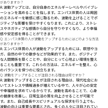
がありますか？
A: 波動アップとは、自分自身のエネルギーレベルやバイブレ
ーションを高めることを指します。エンパス体質の人は周囲
のエネルギーを敏感に感じ取るため、波動を上げることでポ
ジティブな影響を受けやすくなります。これにより、ストレ
スやネガティブな感情から自分を守りやすくなり、より幸福
感や安定感を得ることができます。
Q: エンパス体質の人が波動をアップするためにはどのような方法
がありますか？
A: エンパス体質の人が波動をアップするためには、瞑想やヨ
ガ、自然の中での散歩などが効果的です。また、ポジティブ
な人間関係を築くことや、自分にとって心地よい環境を整え
ることも重要です。これらの方法は、エネルギーを整え、心
のバランスを保つのに役立ちます。
Q: 波動をアップすることが注目される理由は何ですか？
A: 波動をアップすることが注目される理由は、現代社会にお
いてストレスや情報過多が増えている中で、人々が心の安定
や幸福感を求めているからです。波動を高めることで、心身
の健康を改善し、日常生活の質を向上させることが可能で
す。また、自己成長やスピリチュアルな探求を行う上でも、
波動の向上は重要な要素とされ、多くの人々に注目されてい