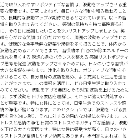
活で取り入れやすいポジティブな習慣は、波動をアップさせる重
要な要素です。研究によれば、毎日小さな行動を積み重ねること
で、長期的な波動アップが期待できるとされています。以下の習
慣を取り入れてみてください。 感謝の気持ちを持つ毎晩寝る前
に、その日に感謝したいことを3つリストアップしましょう。笑
顔を心がける笑顔は自分だけでなく、周囲の波動もアップさせま
す。健康的な食事新鮮な野菜や果物を多く摂ることで、体内から
波動を高めることができます。 習慣効果 自宅の掃除エネルギーの
流れを良くする 瞑想心身のバランスを整える 感謝リストポジティ
ブ思考を促進 波動をアップさせるためには、日々の小さな習慣が
大きな影響を持ちます。浄化を取り入れ、ポジティブな行動を心
がけることで、自分自身の波動を高め、より充実した生活を送る
ことができます。この情報を活用し、ぜひ日常生活に取り入れて
みてください。 波動を下げる要因とその対策 波動を上げるために
は、まず波動を下げる要因を理解し、それらに適切に対処するこ
とが重要です。特に女性にとっては、日常生活でのストレスや感
情の浄化が鍵となります。このセクションでは、波動を下げる要
因を具体的に探り、それに対する効果的な対処法を学びます。 ス
トレスと感情の浄化 日常のストレスやネガティブな感情は、波動
を下げる大きな要因です。特に女性は感受性が高く、日々の小さ
なストレスが蓄積しやすい傾向にあります。専門家によれば、毎