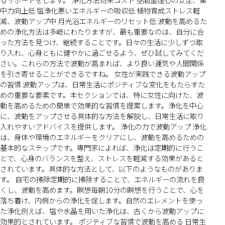
中力向上低 塩浄化悪いエネルギーの吸収低 植物育成ストレス軽
減、波動アップ中 月光浴エネルギーのリセット低 波動を高めるた
めの浄化方法は多岐にわたりますが、最も重要なのは、自分に合
った方法を見つけ、継続することです。日々の生活に少しずつ取
り入れ、心身ともに健やかに過ごせるよう、ぜひ試してみてくだ
さい。これらの方法で波動が高まれば、より良い運気や人間関係
を引き寄せることができるですね。 女性が実践できる波動アップ
の習慣 波動アップは、日常生活にポジティブな変化をもたらすた
めの重要な要素です。本セクションでは、特に女性に向けた、波
動を高めるための簡単で効果的な習慣を提案します。浄化を中心
に、波動をアップさせる具体的な方法を解説し、日常生活に取り
入れやすいアドバイスを提供します。 浄化の力で波動アップ 浄化
は、身体や環境のエネルギーをクリアにし、波動を高めるための
基本的なステップです。専門家によれば、浄化は定期的に行うこ
とで、心身のバランスを整え、ストレスを軽減する効果があると
されています。具体的な方法として、以下のようなものがありま
す。 自宅の掃除定期的に掃除することで、エネルギーの流れを良
くし、波動を高めます。瞑想毎朝10分の瞑想を行うことで、心を
落ち着け、内側からの浄化を促します。自然のエレメントを使っ
た浄化例えば、塩や水晶を用いた浄化は、古くから波動アップに
効果的とされています。 ポジティブな習慣で波動を高める 日常生