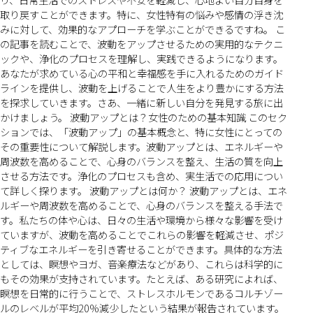
取り戻すことができます。特に、女性特有の悩みや感情の浮き沈
みに対して、効果的なアプローチを学ぶことができるですね。 こ
の記事を読むことで、波動をアップさせるための実用的なテクニ
ックや、浄化のプロセスを理解し、実践できるようになります。
あなたが求めている心の平和と幸福感を手に入れるためのガイド
ラインを提供し、波動を上げることで人生をより豊かにする方法
を探求していきます。さあ、一緒に新しい自分を発見する旅に出
かけましょう。 波動アップとは？女性のための基本知識 このセク
ションでは、「波動アップ」の基本概念と、特に女性にとっての
その重要性について解説します。波動アップとは、エネルギーや
周波数を高めることで、心身のバランスを整え、生活の質を向上
させる方法です。浄化のプロセスも含め、実生活での応用につい
て詳しく探ります。 波動アップとは何か？ 波動アップとは、エネ
ルギーや周波数を高めることで、心身のバランスを整える手法で
す。私たちの体や心は、日々の生活や環境から様々な影響を受け
ていますが、波動を高めることでこれらの影響を軽減させ、ポジ
ティブなエネルギーを引き寄せることができます。具体的な方法
としては、瞑想やヨガ、音楽療法などがあり、これらは科学的に
もその効果が支持されています。たとえば、ある研究によれば、
瞑想を日常的に行うことで、ストレスホルモンであるコルチゾー
ルのレベルが平均20%減少したという結果が報告されています。