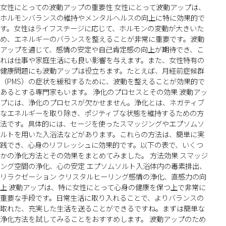
女性にとっての波動アップの重要性 女性にとって波動アップは、
ホルモンバランスの維持やメンタルヘルスの向上に特に効果的で
す。女性はライフステージに応じて、ホルモンの変動が大きいた
め、エネルギーのバランスを整えることが非常に重要です。波動
アップを通じて、感情の安定や自己肯定感の向上が期待でき、こ
れは仕事や家庭生活にも良い影響を与えます。また、女性特有の
健康問題にも波動アップは役立ちます。たとえば、月経前症候群
（PMS）の症状を緩和するために、波動を整えることが効果的で
あるとする専門家もいます。 浄化のプロセスとその効果 波動アッ
プには、浄化のプロセスが欠かせません。浄化とは、ネガティブ
なエネルギーを取り除き、ポジティブな状態を維持するための方
法です。具体的には、セージを使ったスマッジングやエプソムソ
ルトを用いた入浴法などがあります。これらの方法は、簡単に実
践でき、心身のリフレッシュに効果的です。以下の表で、いくつ
かの浄化方法とその効果をまとめてみました。 方法効果 スマッジ
ング空間の浄化、心の安定 エプソムソルト入浴体内の毒素排出、
リラクゼーション クリスタルヒーリング感情の浄化、直感力の向
上 波動アップは、特に女性にとって心身の健康を保つ上で非常に
重要な手段です。日常生活に取り入れることで、よりバランスの
取れた、充実した生活を送ることができるですね。まずは簡単な
浄化方法を試してみることをおすすめします。 波動アップのため