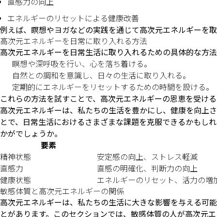
直感力の向上
エネルギーのリセットによる健康改善
例えば、瞑想やヨガなどの実践を通じて高次元エネルギーを取
高次元エネルギーを日常に取り入れる方法
高次元エネルギーを日常生活に取り入れるための具体的な方法
瞑想や深呼吸を行い、心を落ち着ける。
自然との調和を意識し、日々の生活に取り入れる。
定期的にエネルギーをリセットするための時間を設ける。
これらの方法を試すことで、高次元エネルギーの恩恵を受ける
高次元エネルギーは、私たちの生活を豊かにし、健康を向上さ
とで、日常生活におけるさまざまな課題を克服できるかもしれ
かがでしょうか。
要素
精神状態
安定感の向上、ストレス軽減
直感力
直感の明確化、判断力の向上
健康状態
エネルギーのリセット、活力の増
敏感体質と高次元エネルギーの関係
高次元エネルギーは、私たちの生活に大きな影響を与える可能
とがあります。このセクションでは、敏感体質の人が高次元エ