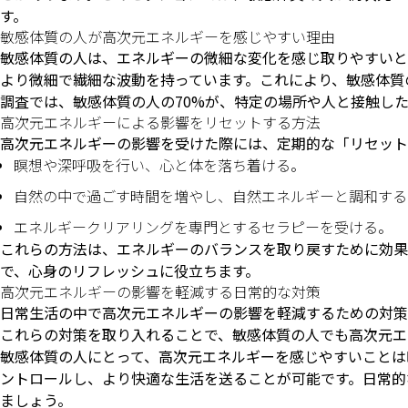
す。
敏感体質の人が高次元エネルギーを感じやすい理由
敏感体質の人は、エネルギーの微細な変化を感じ取りやすいと
より微細で繊細な波動を持っています。これにより、敏感体質
調査では、敏感体質の人の70%が、特定の場所や人と接触し
高次元エネルギーによる影響をリセットする方法
高次元エネルギーの影響を受けた際には、定期的な「リセット
瞑想や深呼吸を行い、心と体を落ち着ける。
自然の中で過ごす時間を増やし、自然エネルギーと調和する
エネルギークリアリングを専門とするセラピーを受ける。
これらの方法は、エネルギーのバランスを取り戻すために効果
で、心身のリフレッシュに役立ちます。
高次元エネルギーの影響を軽減する日常的な対策
日常生活の中で高次元エネルギーの影響を軽減するための対策
これらの対策を取り入れることで、敏感体質の人でも高次元エ
敏感体質の人にとって、高次元エネルギーを感じやすいことは
ントロールし、より快適な生活を送ることが可能です。日常的
ましょう。