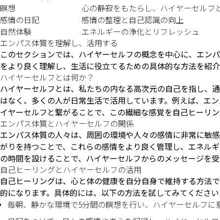
瞑想
心の静寂をもたらし、ハイヤーセルフ
感情の日記
感情の整理と自己認識の向上
自然体験
エネルギーの浄化とリフレッシュ
エンパス体質を理解し、活用する
このセクションでは、ハイヤーセルフの概念を中心に、エンパ
をより良く理解し、生活に役立てるための具体的な方法を紹介
ハイヤーセルフとは何か？
ハイヤーセルフとは、私たちの内なる高次元の自己を指し、通
はなく、多くの人が日常生活で活用しています。例えば、エン
イヤーセルフと繋がることで、この繊細な感覚を自己ヒーリン
エンパス体質とハイヤーセルフの関係
エンパス体質の人々は、周囲の環境や人々の感情に非常に敏感
がりを持つことで、これらの感情をより良く管理し、エネルギ
の時間を設けることで、ハイヤーセルフからのメッセージを受
自己ヒーリングとハイヤーセルフの活用
自己ヒーリングは、心と体の健康を自分自身で維持する方法で
的になります。具体的には、以下の方法を試してみてください
毎朝、静かな環境で5分間の瞑想を行い、ハイヤーセルフに