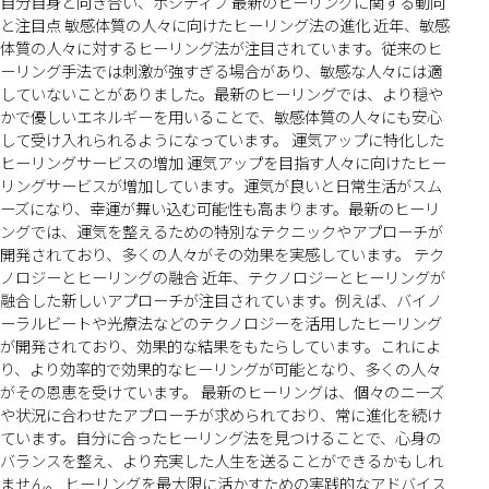
自分自身と向き合い、ポジティブ 最新のヒーリングに関する動向
と注目点 敏感体質の人々に向けたヒーリング法の進化 近年、敏感
体質の人々に対するヒーリング法が注目されています。従来のヒ
ーリング手法では刺激が強すぎる場合があり、敏感な人々には適
していないことがありました。最新のヒーリングでは、より穏や
かで優しいエネルギーを用いることで、敏感体質の人々にも安心
して受け入れられるようになっています。 運気アップに特化した
ヒーリングサービスの増加 運気アップを目指す人々に向けたヒー
リングサービスが増加しています。運気が良いと日常生活がスム
ーズになり、幸運が舞い込む可能性も高まります。最新のヒーリ
ングでは、運気を整えるための特別なテクニックやアプローチが
開発されており、多くの人々がその効果を実感しています。 テク
ノロジーとヒーリングの融合 近年、テクノロジーとヒーリングが
融合した新しいアプローチが注目されています。例えば、バイノ
ーラルビートや光療法などのテクノロジーを活用したヒーリング
が開発されており、効果的な結果をもたらしています。これによ
り、より効率的で効果的なヒーリングが可能となり、多くの人々
がその恩恵を受けています。 最新のヒーリングは、個々のニーズ
や状況に合わせたアプローチが求められており、常に進化を続け
ています。自分に合ったヒーリング法を見つけることで、心身の
バランスを整え、より充実した人生を送ることができるかもしれ
ません。 ヒーリングを最大限に活かすための実践的なアドバイス