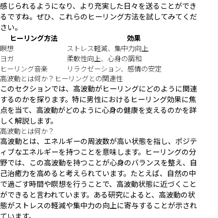
感じられるようになり、より充実した日々を送ることができ
るですね。ぜひ、これらのヒーリング方法を試してみてくだ
さい。
ヒーリング方法
効果
瞑想
ストレス軽減、集中力向上
ヨガ
柔軟性向上、心身の調和
ヒーリング音楽
リラクゼーション、感情の安定
高波動とは何か？ヒーリングとの関連性
このセクションでは、高波動がヒーリングにどのように関連
するのかを探ります。特に男性におけるヒーリング効果に焦
点を当て、高波動がどのように心身の健康を支えるのかを詳
しく解説します。
高波動とは何か？
高波動とは、エネルギーの周波数が高い状態を指し、ポジテ
ィブなエネルギーを持つことを意味します。ヒーリングの分
野では、この高波動を持つことが心身のバランスを整え、自
己治癒力を高めると考えられています。たとえば、自然の中
で過ごす時間や瞑想を行うことで、高波動状態に近づくこと
ができると言われています。ある研究によると、高波動の状
態がストレスの軽減や集中力の向上に寄与することが示され
ています。