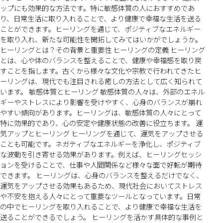
ップにも効果的な方法です。特に敏感体質の人におすすめであ
り、日常生活に取り入れることで、より健康で幸福な生活を送る
ことができます。ヒーリングを通じて、ポジティブなエネルギー
を取り入れ、新たな可能性を開拓してみてはいかがでしょうか。
ヒーリングとは？その背景と重要性 ヒーリングの定義 ヒーリング
とは、心や体のバランスを整えることで、健康や幸福感を取り戻
すことを指します。古くから様々な文化や宗教で行われてきたヒ
ーリングは、現代でも注目される癒しの方法として広く知られて
います。 敏感体質とヒーリング 敏感体質の人々は、外部のエネル
ギーやストレスにより影響を受けやすく、心身のバランスが崩れ
やすい傾向があります。ヒーリングは、敏感体質の人々にとって
特に効果的であり、心の安定や健康状態の改善に役立ちます。 運
気アップとヒーリング ヒーリングを通じて、運気をアップさせる
ことも可能です。ネガティブなエネルギーを浄化し、ポジティブ
な波動を引き寄せる効果があります。例えば、ヒーリングセッシ
ョンを受けることで、仕事や人間関係など様々な面で好転が期待
できます。 ヒーリングは、心身のバランスを整えるだけでなく、
運気をアップさせる効果もあるため、現代社会においてストレス
や不安を抱える人々にとって重要なツールとなっています。日常
の中でヒーリングを取り入れることで、より健康で幸福な生活を
送ることができるでしょう。 ヒーリングを活かす具体的な事例と