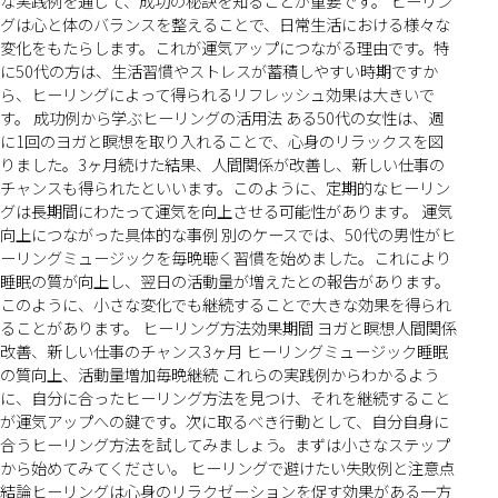
な実践例を通じて、成功の秘訣を知ることが重要です。 ヒーリン
グは心と体のバランスを整えることで、日常生活における様々な
変化をもたらします。これが運気アップにつながる理由です。特
に50代の方は、生活習慣やストレスが蓄積しやすい時期ですか
ら、ヒーリングによって得られるリフレッシュ効果は大きいで
す。 成功例から学ぶヒーリングの活用法 ある50代の女性は、週
に1回のヨガと瞑想を取り入れることで、心身のリラックスを図
りました。3ヶ月続けた結果、人間関係が改善し、新しい仕事の
チャンスも得られたといいます。このように、定期的なヒーリン
グは長期間にわたって運気を向上させる可能性があります。 運気
向上につながった具体的な事例 別のケースでは、50代の男性がヒ
ーリングミュージックを毎晩聴く習慣を始めました。これにより
睡眠の質が向上し、翌日の活動量が増えたとの報告があります。
このように、小さな変化でも継続することで大きな効果を得られ
ることがあります。 ヒーリング方法効果期間 ヨガと瞑想人間関係
改善、新しい仕事のチャンス3ヶ月 ヒーリングミュージック睡眠
の質向上、活動量増加毎晩継続 これらの実践例からわかるよう
に、自分に合ったヒーリング方法を見つけ、それを継続すること
が運気アップへの鍵です。次に取るべき行動として、自分自身に
合うヒーリング方法を試してみましょう。まずは小さなステップ
から始めてみてください。 ヒーリングで避けたい失敗例と注意点
結論ヒーリングは心身のリラクゼーションを促す効果がある一方