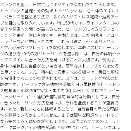
バランスを整え、日常生活にポジティブな変化をもたらします。
ヒーリングの基礎とその効果 ヒーリングとは、心と体のエネルギ
ーバランスを整える手法で、多くの人がストレス軽減や運気アッ
プを目的に取り入れています。特に50代では、ライフスタイルの
変化や健康への関心が高まるため、ヒーリングによるリラクゼー
ション効果が非常に有効です。具体的には、ヨガや瞑想、アロマ
テラピーなどが挙げられます。これらは週に1〜2回取り入れるこ
とで、心身のリフレッシュを促進します。 年齢に応じたヒーリン
グの選び方 50代の方がヒーリングを選ぶ際には、自分の体調やラ
イフスタイルに合った方法を見つけることが大切です。例えば、
身体の柔軟性に自信がない場合は、簡単なストレッチから始める
と良いですね。また、精神的な安定を求める場合は、毎日の瞑想
を習慣化することが推奨されます。以下は、ヒーリング方法の比
較表です。 ヒーリング方法効果推奨頻度 ヨガ柔軟性向上・ストレ
ス軽減週2回 瞑想精神安定・集中力向上毎日10分 アロマテラピー
リラクゼーション・睡眠改善就寝前 具体的な行動としては、自分
に合ったヒーリング方法を見つけ、それを継続することが重要で
す。また、新しいことに挑戦することで、自分自身の新たな可能
性を発見できるかもしれません。まずは簡単な瞑想やストレッチ
から始めてみてはいかがでしょうか。 50代におすすめのヒーリン
グテクニックとその効果 結論50代の方にとって、ヒーリングは心