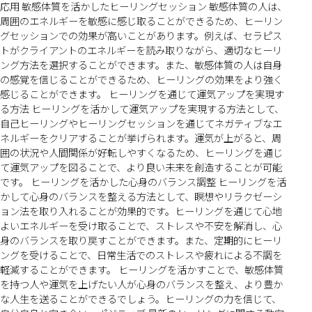
応用 敏感体質を活かしたヒーリングセッション 敏感体質の人は、
周囲のエネルギーを敏感に感じ取ることができるため、ヒーリン
グセッションでの効果が高いことがあります。例えば、セラピス
トがクライアントのエネルギーを読み取りながら、適切なヒーリ
ング方法を選択することができます。また、敏感体質の人は自身
の感覚を信じることができるため、ヒーリングの効果をより強く
感じることができます。 ヒーリングを通じて運気アップを実現す
る方法 ヒーリングを活かして運気アップを実現する方法として、
自己ヒーリングやヒーリングセッションを通じてネガティブなエ
ネルギーをクリアすることが挙げられます。運気が上がると、周
囲の状況や人間関係が好転しやすくなるため、ヒーリングを通じ
て運気アップを図ることで、より良い未来を創造することが可能
です。 ヒーリングを活かした心身のバランス調整 ヒーリングを活
かして心身のバランスを整える方法として、瞑想やリラクゼーシ
ョン法を取り入れることが効果的です。ヒーリングを通じて心地
よいエネルギーを受け取ることで、ストレスや不安を解消し、心
身のバランスを取り戻すことができます。また、定期的にヒーリ
ングを受けることで、日常生活でのストレスや疲れによる不調を
軽減することができます。 ヒーリングを活かすことで、敏感体質
を持つ人や運気を上げたい人が心身のバランスを整え、より豊か
な人生を送ることができるでしょう。ヒーリングの力を信じて、