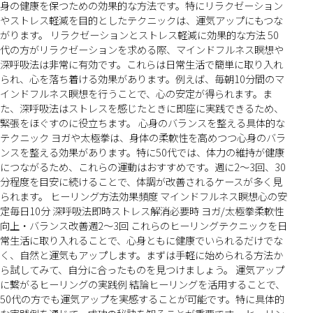
身の健康を保つための効果的な方法です。特にリラクゼーション
やストレス軽減を目的としたテクニックは、運気アップにもつな
がります。 リラクゼーションとストレス軽減に効果的な方法 50
代の方がリラクゼーションを求める際、マインドフルネス瞑想や
深呼吸法は非常に有効です。これらは日常生活で簡単に取り入れ
られ、心を落ち着ける効果があります。例えば、毎朝10分間のマ
インドフルネス瞑想を行うことで、心の安定が得られます。ま
た、深呼吸法はストレスを感じたときに即座に実践できるため、
緊張をほぐすのに役立ちます。 心身のバランスを整える具体的な
テクニック ヨガや太極拳は、身体の柔軟性を高めつつ心身のバラ
ンスを整える効果があります。特に50代では、体力の維持が健康
につながるため、これらの運動はおすすめです。週に2〜3回、30
分程度を目安に続けることで、体調が改善されるケースが多く見
られます。 ヒーリング方法効果頻度 マインドフルネス瞑想心の安
定毎日10分 深呼吸法即時ストレス解消必要時 ヨガ/太極拳柔軟性
向上・バランス改善週2〜3回 これらのヒーリングテクニックを日
常生活に取り入れることで、心身ともに健康でいられるだけでな
く、自然と運気もアップします。まずは手軽に始められる方法か
ら試してみて、自分に合ったものを見つけましょう。 運気アップ
に繋がるヒーリングの実践例 結論ヒーリングを活用することで、
50代の方でも運気アップを実感することが可能です。特に具体的