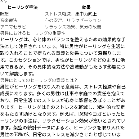
か。
ヒーリング手法
効果
瞑想
ストレス軽減、集中力向上
音楽療法
心の安定、リラクゼーション
アロマセラピー
リラックス効果、気分の改善
男性におけるヒーリングの重要性
ヒーリングは、心と体のバランスを整えるための効果的な手
法として注目されています。特に男性がヒーリングを生活に
取り入れることで得られる意義と効果について深掘りしま
す。このセクションでは、男性がヒーリングをどのように活
用できるか、その具体的な方法や高波動がもたらす影響につ
いて解説します。
男性にとってのヒーリングの意義とは？
男性がヒーリングを取り入れる意義は、ストレス軽減や自己
成長にあります。多くの男性は仕事や家庭での責任を抱えて
おり、日常生活でのストレスが心身に影響を及ぼすことがあ
ります。ヒーリングはそのストレスを軽減し、精神的な安定
をもたらす助けとなります。例えば、瞑想やヨガといったヒ
ーリングの手法は、リラクゼーション効果が高いとされてい
ます。架空の統計データによると、ヒーリングを取り入れた
男性の70%が、日常のストレスを減少させたと感じていま