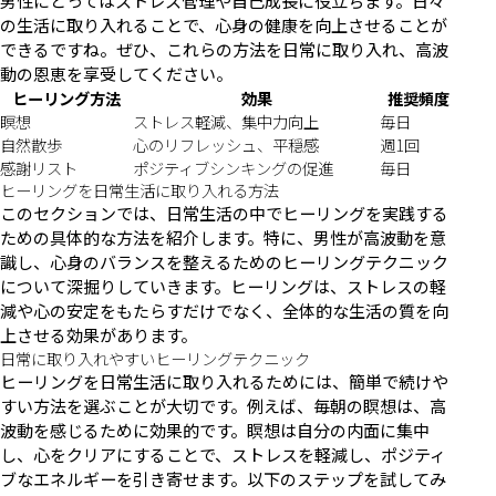
男性にとってはストレス管理や自己成長に役立ちます。日々
の生活に取り入れることで、心身の健康を向上させることが
できるですね。ぜひ、これらの方法を日常に取り入れ、高波
動の恩恵を享受してください。
ヒーリング方法
効果
推奨頻度
瞑想
ストレス軽減、集中力向上
毎日
自然散歩
心のリフレッシュ、平穏感
週1回
感謝リスト
ポジティブシンキングの促進
毎日
ヒーリングを日常生活に取り入れる方法
このセクションでは、日常生活の中でヒーリングを実践する
ための具体的な方法を紹介します。特に、男性が高波動を意
識し、心身のバランスを整えるためのヒーリングテクニック
について深掘りしていきます。ヒーリングは、ストレスの軽
減や心の安定をもたらすだけでなく、全体的な生活の質を向
上させる効果があります。
日常に取り入れやすいヒーリングテクニック
ヒーリングを日常生活に取り入れるためには、簡単で続けや
すい方法を選ぶことが大切です。例えば、毎朝の瞑想は、高
波動を感じるために効果的です。瞑想は自分の内面に集中
し、心をクリアにすることで、ストレスを軽減し、ポジティ
ブなエネルギーを引き寄せます。以下のステップを試してみ