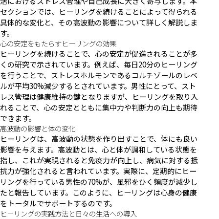
活におけるストレス管理や自己成長に大きく寄与します。本
セクションでは、ヒーリングを続けることによって得られる
具体的な変化と、その高波動の影響について詳しく解説しま
す。
心の安定をもたらすヒーリングの効果
ヒーリングを続けることで、心の安定が促進されることが多
くの研究で示されています。例えば、毎日20分のヒーリング
を行うことで、ストレスホルモンであるコルチゾールのレベ
ルが平均30%減少するとされています。男性にとって、スト
レス管理は健康維持の鍵となりますが、ヒーリングを取り入
れることで、心の安定とともに集中力や判断力の向上も期待
できます。
高波動の影響と体の変化
ヒーリングは、高波動の状態を作り出すことで、体にも良い
影響を与えます。高波動とは、心と体が調和している状態を
指し、これが実現されると免疫力が向上し、病気に対する抵
抗力が強化されると言われています。実際に、定期的にヒー
リングを行っている男性の70%が、風邪をひく頻度が減少し
たと報告しています。このように、ヒーリングは心身の健康
をトータルでサポートするのです。
ヒーリングの実践方法と日々の生活への導入