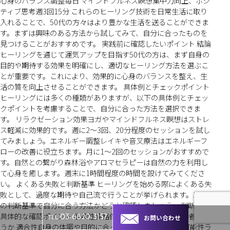
心身のバランス調整毎日 マインドフルネス瞑想集中力向上、ポジ
ティブ思考週3回15分 これらのヒーリング技術を日常生活に取り
入れることで、50代の方々はより豊かな生活を送ることができま
す。まずは興味のある方法から試してみて、自分に合ったものを
見つけることがおすすめです。 実践前に確認したいポイント 結論
ヒーリングを通じて運気アップを目指す50代の方は、まず自身の
目的や期待する効果を明確にし、適切なヒーリング方法を選ぶこ
とが重要です。これにより、効果的に心身のバランスを整え、生
活の質を向上させることができます。 具体例とチェックポイント
ヒーリングには多くの種類がありますが、以下の具体例とチェッ
クポイントを考慮することで、自分に合った方法を選択できま
す。 リラクゼーション効果ヨガやマインドフルネス瞑想はストレ
ス軽減に効果的です。週に2〜3回、20分程度のセッションを試し
てみましょう。エネルギー調整レイキや音叉療法はエネルギーフ
ローの改善に役立ちます。月に1〜2回のセッションがおすすめで
す。自然との繋がり森林浴やアロマセラピーは自然の力を利用し
て心身を癒します。週末に1時間程度の時間を設けてみてくださ
い。 よくある失敗と判断基準 ヒーリングを始める際によくある失
敗として、過度な期待や自己流で行うことが挙げられます。以下
の判断基準で自分に合う方法かどうか確認しましょう。 判断基準
具体的な確認ポイント 信頼性資格保持者や経験豊富な施術者かど
お問い合わせ
03-6820-3157
TEL
うか 適合性自身の体調や目的に合った方法かどうか 持続可能性ラ