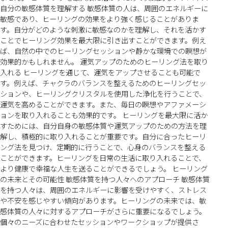
自分の敏感体質を理解する 敏感体質の人は、周囲のエネルギーに
敏感であり、ヒーリングの効果をより強く感じることがありま
す。自分がどのような刺激に敏感なのかを理解し、それを活かす
ことでヒーリング効果を最大限に引き出すことができます。例え
ば、自然の中でのヒーリングセッションや静かな環境での瞑想が
効果的かもしれません。 運気アップのためのヒーリング法を取り
入れる ヒーリングを通じて、運気をアップさせることも可能で
す。例えば、チャクラのバランスを整えるためのヒーリングセッ
ションや、ヒーリングクリスタルを使用した浄化を行うことで、
運気を高めることができます。また、毎日の瞑想やアファメーシ
ョンを取り入れることも効果的です。 ヒーリングを最大限に活か
すためには、自分自身の敏感体質や運気アップのための方法を理
解し、積極的に取り入れることが重要です。自分に合ったヒーリ
ング法を見つけ、定期的に行うことで、心身のバランスを整える
ことができます。ヒーリングを日常の生活に取り入れることで、
より健康で幸福な人生を送ることができるでしょう。 ヒーリング
の未来とその可能性 敏感体質を持つ人々へのアプローチ 敏感体質
を持つ人々は、周囲のエネルギーに影響を受けやすく、ストレス
や不安を感じやすい傾向があります。ヒーリングの未来では、敏
感体質の人々に対するアプローチがさらに重要になるでしょう。
個々のニーズに合わせたセッションやワークショップが提供さ