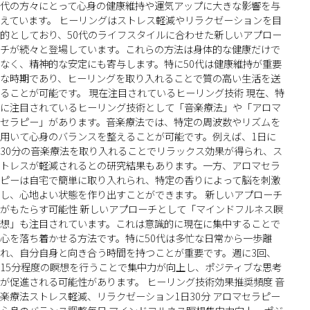
代の方々にとって心身の健康維持や運気アップに大きな影響を与
えています。 ヒーリングはストレス軽減やリラクゼーションを目
的としており、50代のライフスタイルに合わせた新しいアプロー
チが続々と登場しています。これらの方法は身体的な健康だけで
なく、精神的な安定にも寄与します。特に50代は健康維持が重要
な時期であり、ヒーリングを取り入れることで質の高い生活を送
ることが可能です。 現在注目されているヒーリング技術 現在、特
に注目されているヒーリング技術として「音楽療法」や「アロマ
セラピー」があります。音楽療法では、特定の周波数やリズムを
用いて心身のバランスを整えることが可能です。例えば、1日に
30分の音楽療法を取り入れることでリラックス効果が得られ、ス
トレスが軽減されるとの研究結果もあります。一方、アロマセラ
ピーは自宅で簡単に取り入れられ、特定の香りによって脳を刺激
し、心地よい状態を作り出すことができます。 新しいアプローチ
がもたらす可能性 新しいアプローチとして「マインドフルネス瞑
想」も注目されています。これは意識的に現在に集中することで
心を落ち着かせる方法です。特に50代は多忙な日常から一歩離
れ、自分自身と向き合う時間を持つことが重要です。週に3回、
15分程度の瞑想を行うことで集中力が向上し、ポジティブな思考
が促進される可能性があります。 ヒーリング技術効果推奨頻度 音
楽療法ストレス軽減、リラクゼーション1日30分 アロマセラピー