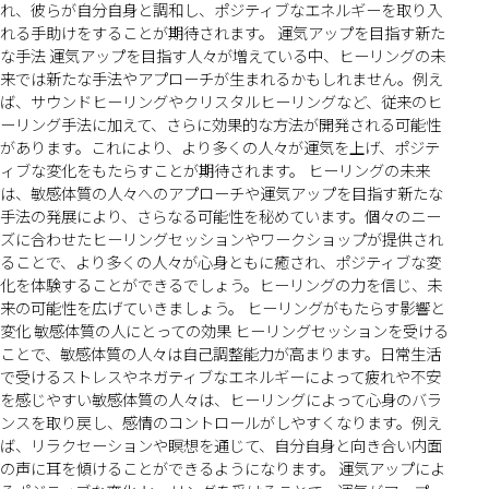
れ、彼らが自分自身と調和し、ポジティブなエネルギーを取り入
れる手助けをすることが期待されます。 運気アップを目指す新た
な手法 運気アップを目指す人々が増えている中、ヒーリングの未
来では新たな手法やアプローチが生まれるかもしれません。例え
ば、サウンドヒーリングやクリスタルヒーリングなど、従来のヒ
ーリング手法に加えて、さらに効果的な方法が開発される可能性
があります。これにより、より多くの人々が運気を上げ、ポジテ
ィブな変化をもたらすことが期待されます。 ヒーリングの未来
は、敏感体質の人々へのアプローチや運気アップを目指す新たな
手法の発展により、さらなる可能性を秘めています。個々のニー
ズに合わせたヒーリングセッションやワークショップが提供され
ることで、より多くの人々が心身ともに癒され、ポジティブな変
化を体験することができるでしょう。ヒーリングの力を信じ、未
来の可能性を広げていきましょう。 ヒーリングがもたらす影響と
変化 敏感体質の人にとっての効果 ヒーリングセッションを受ける
ことで、敏感体質の人々は自己調整能力が高まります。日常生活
で受けるストレスやネガティブなエネルギーによって疲れや不安
を感じやすい敏感体質の人々は、ヒーリングによって心身のバラ
ンスを取り戻し、感情のコントロールがしやすくなります。例え
ば、リラクセーションや瞑想を通じて、自分自身と向き合い内面
の声に耳を傾けることができるようになります。 運気アップによ