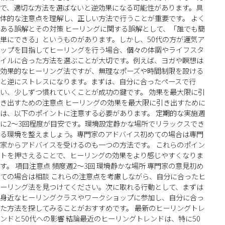
で、適切な方法を選ばないと逆効果になる可能性があります。具
体的な注意点を理解し、正しい方法で行うことが重要です。 よく
ある誤解とその対策 ヒーリングに関する誤解として、「誰でも簡
単にできる」というものがあります。しかし、50代の方が運気ア
ップを目指してヒーリングを行う場合、個々の体調やライフスタ
イルに合った方法を選ぶことが大切です。例えば、ヨガや瞑想は
効果的なヒーリング法ですが、無理なポーズや時間制限を設ける
と逆にストレスになります。まずは、自分に合ったペースで行
い、少しずつ慣れていくことが成功の鍵です。 効果を最大限に引
き出すための注意点 ヒーリングの効果を最大限に引き出すために
は、以下のポイントに注意する必要があります。 定期的な実施週
に2〜3回程度が目安です。環境設定静かな場所でリラックスでき
る環境を整えましょう。専門家のアドバイス初めての場合は専門
家からアドバイスを受けるのも一つの方法です。 これらのポイン
トを押さえることで、ヒーリングの効果をより感じやすくなりま
す。 項目注意点 頻度週2〜3回 環境静かな場所 専門家の意見初め
ての場合は相談 これらの注意点を考慮しながら、自分に合ったヒ
ーリング法を見つけてください。次に取れる行動として、まずは
身近なヒーリングクラスやワークショップに参加し、自分に合っ
た方法を探してみることがおすすめです。 最新のヒーリングトレ
ンドと50代への影響 結論最近のヒーリングトレンドは、特に50