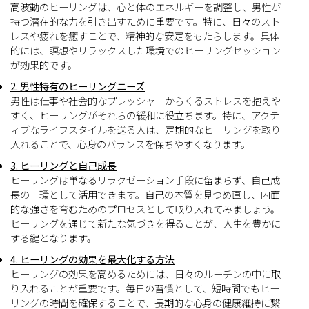
高波動のヒーリングは、心と体のエネルギーを調整し、男性が
持つ潜在的な力を引き出すために重要です。特に、日々のスト
レスや疲れを癒すことで、精神的な安定をもたらします。具体
的には、瞑想やリラックスした環境でのヒーリングセッション
が効果的です。
2. 男性特有のヒーリングニーズ
男性は仕事や社会的なプレッシャーからくるストレスを抱えや
すく、ヒーリングがそれらの緩和に役立ちます。特に、アクテ
ィブなライフスタイルを送る人は、定期的なヒーリングを取り
入れることで、心身のバランスを保ちやすくなります。
3. ヒーリングと自己成長
ヒーリングは単なるリラクゼーション手段に留まらず、自己成
長の一環として活用できます。自己の本質を見つめ直し、内面
的な強さを育むためのプロセスとして取り入れてみましょう。
ヒーリングを通じて新たな気づきを得ることが、人生を豊かに
する鍵となります。
4. ヒーリングの効果を最大化する方法
ヒーリングの効果を高めるためには、日々のルーチンの中に取
り入れることが重要です。毎日の習慣として、短時間でもヒー
リングの時間を確保することで、長期的な心身の健康維持に繋