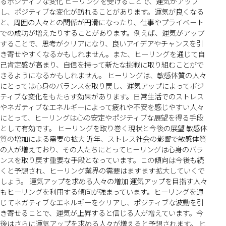
るポジティブな変化 ヒーリングを受けることで、運気がアップ
し、ポジティブな変化が訪れることがあります。運気が良くなる
と、周囲の人々との関係が円滑になったり、仕事やプライベート
での成功が増えたりすることがあります。例えば、運気がアップ
することで、思考がクリアになり、良いアイデアやチャンスを引
き寄せやすくなるかもしれません。また、ヒーリングを通じて自
己肯定感が高まり、自信を持って新たな挑戦に取り組むことがで
きるようになるかもしれません。 ヒーリングは、敏感体質の人々
にとっては心身のバランスを取り戻し、運気アップによってポジ
ティブな変化をもたらす効果があります。日常生活でのストレス
やネガティブなエネルギーによって疲れや不安を感じやすい人々
にとって、ヒーリングは心の安定やポジティブな展望を得る手段
として有効です。 ヒーリングを取り巻く現状と今後の展望 敏感体
質の増加による需要の拡大 近年、ストレス社会の影響で敏感体質
の人が増えており、その人たちにとってヒーリングは心身のバラ
ンスを取り戻す重要な手段となっています。この傾向は今後も続
くと予想され、ヒーリング業界の需要はますます拡大していくで
しょう。 運気アップを求める人々の増加 運気アップを目指す人々
もヒーリングを利用する傾向が強まっています。ヒーリングを通
じてネガティブなエネルギーをクリアし、ポジティブな波動を引
き寄せることで、運気が上昇すると信じる人が増えています。今
後はさらに運気アップを求める人々が増えると予想されます。 ヒ