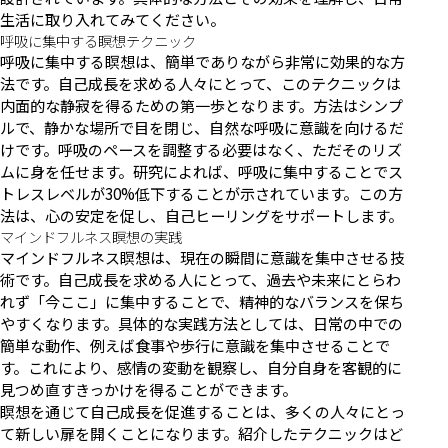
生活に取り入れてみてください。
呼吸に集中する瞑想テクニック
呼吸に集中する瞑想は、簡単でありながら非常に効果的な方
法です。自己成長を求める人々にとって、このテクニックは
内面的な静寂を得るための第一歩となります。方法はシンプ
ルで、静かな場所で目を閉じ、自然な呼吸に意識を向けるだ
けです。呼吸のペースを調整する必要はなく、ただそのリズ
ムに身を任せます。研究によれば、呼吸に集中することでス
トレスレベルが30%低下することが示されています。この方
法は、心の安定を促し、自己ヒーリングをサポートします。
マインドフルネス瞑想の実践
マインドフルネス瞑想は、現在の瞬間に意識を集中させる技
術です。自己成長を求める人にとって、過去や未来にとらわ
れず「今ここ」に集中することで、精神的なバランスを保ち
やすくなります。具体的な実践方法としては、日常の中での
簡単な動作、例えば食事や歩行に意識を集中させることで
す。これにより、感情の変動を観察し、自分自身を客観的に
見つめ直すきっかけを得ることができます。
瞑想を通じて自己成長を促進することは、多くの人々にとっ
て新しい扉を開くことになります。紹介したテクニックはど