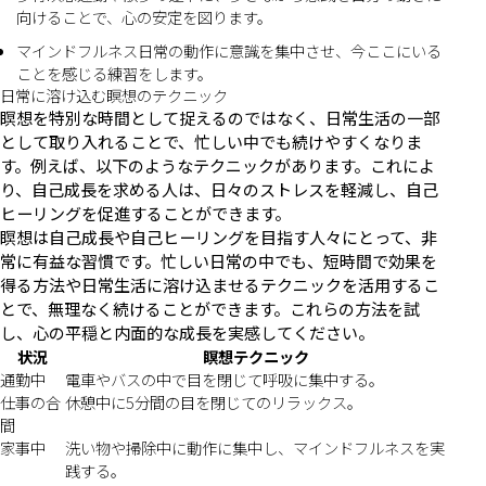
向けることで、心の安定を図ります。
マインドフルネス日常の動作に意識を集中させ、今ここにいる
ことを感じる練習をします。
日常に溶け込む瞑想のテクニック
瞑想を特別な時間として捉えるのではなく、日常生活の一部
として取り入れることで、忙しい中でも続けやすくなりま
す。例えば、以下のようなテクニックがあります。これによ
り、自己成長を求める人は、日々のストレスを軽減し、自己
ヒーリングを促進することができます。
瞑想は自己成長や自己ヒーリングを目指す人々にとって、非
常に有益な習慣です。忙しい日常の中でも、短時間で効果を
得る方法や日常生活に溶け込ませるテクニックを活用するこ
とで、無理なく続けることができます。これらの方法を試
し、心の平穏と内面的な成長を実感してください。
状況
瞑想テクニック
通勤中
電車やバスの中で目を閉じて呼吸に集中する。
仕事の合
休憩中に5分間の目を閉じてのリラックス。
間
家事中
洗い物や掃除中に動作に集中し、マインドフルネスを実
践する。