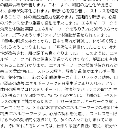
の酸素供給を改善します。これにより、細胞の活性化が促進さ
れ、解毒が効率化されます。瞑想: 心を落ち着け、ストレスを軽減
することで、体の自然治癒力を高めます。定期的な瞑想は、心身
のバランスを保つ重要な役割を果たします。 エネルギーワークの
効果と体験談 実際にエネルギーワークを取り入れた30代の方々か
らは、以下のようなポジティブな体験談が寄せられています。
「毎朝の瞑想を始めてから、日中の疲れが軽減し、体が軽く感じ
られるようになりました。」「呼吸法を習慣化したことで、冷え
性が改善され、肌の調子も良くなりました。」 このように、エネ
ルギーワークは心身の健康を促進するだけでなく、解毒にも有効
であることが分かります。 エネルギーワークの種類期待される効
果 ヨガ柔軟性向上、ストレス解消、解毒促進 気功エネルギー調
整、免疫力向上、心の安定 瞑想集中力向上、リラックス効果、自
己認識の改善 エネルギーワークを日常生活に取り入れることで、
体内の解毒プロセスをサポートし、健康的でバランスの取れた生
活を送ることが可能です。特に30代の方々は、代謝の低下やスト
レスの増加に対応するために、ぜひ一度エネルギーワークを試し
てみてください。 30代におすすめのエネルギーワークの種類と実
践法 エネルギーワークは、心身の調和を促進し、ストレスを和ら
げるための効果的な方法として、多くの人々に親しまれていま
す。特に30代の方にとっては、仕事や家庭の責任が増え、疲労や