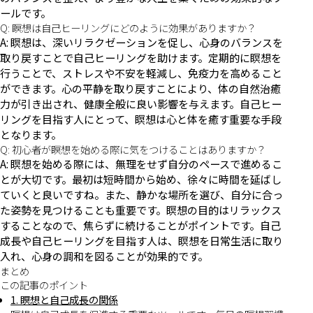
ールです。
Q: 瞑想は自己ヒーリングにどのように効果がありますか？
A: 瞑想は、深いリラクゼーションを促し、心身のバランスを
取り戻すことで自己ヒーリングを助けます。定期的に瞑想を
行うことで、ストレスや不安を軽減し、免疫力を高めること
ができます。心の平静を取り戻すことにより、体の自然治癒
力が引き出され、健康全般に良い影響を与えます。自己ヒー
リングを目指す人にとって、瞑想は心と体を癒す重要な手段
となります。
Q: 初心者が瞑想を始める際に気をつけることはありますか？
A: 瞑想を始める際には、無理をせず自分のペースで進めるこ
とが大切です。最初は短時間から始め、徐々に時間を延ばし
ていくと良いですね。また、静かな場所を選び、自分に合っ
た姿勢を見つけることも重要です。瞑想の目的はリラックス
することなので、焦らずに続けることがポイントです。自己
成長や自己ヒーリングを目指す人は、瞑想を日常生活に取り
入れ、心身の調和を図ることが効果的です。
まとめ
この記事のポイント
1. 瞑想と自己成長の関係