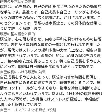
瞑想の基本とその効果
瞑想は、心を静め、自己の内面を深く見つめるための効果的
な手法です。最近では、自己成長や自己ヒーリングを求める
人々の間でその効果が広く認識され、注目されています。こ
のセクションでは、瞑想の基本概念と、その具体的な効果に
ついて詳しく解説します。
瞑想の基本概念と目的
瞑想は、心を落ち着かせ、内なる平和を見つけるための技術
です。古代から宗教的な儀式の一部として行われてきました
が、現代ではストレスの緩和や集中力の向上など、幅広い目
的で実践されています。瞑想の目的は、心身の調和を取り戻
し、精神的な安定を得ることです。特に自己成長を求める人
にとって、瞑想は自己理解を深める手段として有効です。
自己成長における瞑想の効果
自己成長を求める人にとって、瞑想は内省の時間を提供し、
自己理解を深めるのに役立ちます。瞑想を続けることで、感
情のコントロールがしやすくなり、物事を冷静に判断できる
ようになるといわれています。例えば、1日10分の瞑想を続け
た人々の75%が、1か月後にはストレスが軽減し、幸福感が
増したと報告しています。
自己ヒーリングにおける瞑想の役割