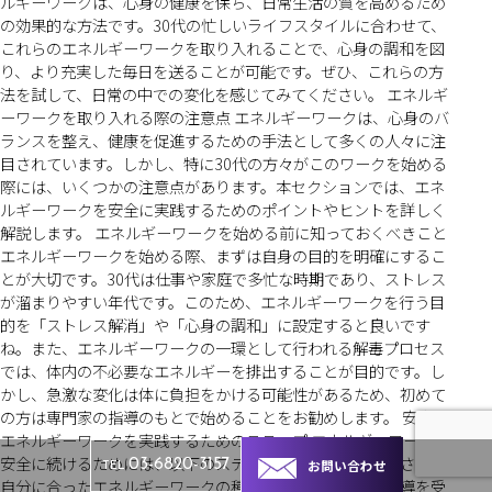
ルギーワークは、心身の健康を保ち、日常生活の質を高めるため
の効果的な方法です。30代の忙しいライフスタイルに合わせて、
これらのエネルギーワークを取り入れることで、心身の調和を図
り、より充実した毎日を送ることが可能です。ぜひ、これらの方
法を試して、日常の中での変化を感じてみてください。 エネルギ
ーワークを取り入れる際の注意点 エネルギーワークは、心身のバ
ランスを整え、健康を促進するための手法として多くの人々に注
目されています。しかし、特に30代の方々がこのワークを始める
際には、いくつかの注意点があります。本セクションでは、エネ
ルギーワークを安全に実践するためのポイントやヒントを詳しく
解説します。 エネルギーワークを始める前に知っておくべきこと
エネルギーワークを始める際、まずは自身の目的を明確にするこ
とが大切です。30代は仕事や家庭で多忙な時期であり、ストレス
が溜まりやすい年代です。このため、エネルギーワークを行う目
的を「ストレス解消」や「心身の調和」に設定すると良いです
ね。また、エネルギーワークの一環として行われる解毒プロセス
では、体内の不必要なエネルギーを排出することが目的です。し
かし、急激な変化は体に負担をかける可能性があるため、初めて
の方は専門家の指導のもとで始めることをお勧めします。 安全に
エネルギーワークを実践するためのステップ エネルギーワークを
安全に続けるためには、以下のステップを参考にしてください。
お問い合わせ
03-6820-3157
TEL
自分に合ったエネルギーワークの種類を選ぶ。専門家の指導を受