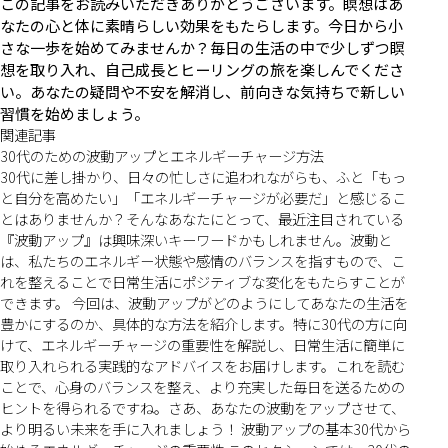
この記事をお読みいただきありがとうございます。瞑想はあ
なたの心と体に素晴らしい効果をもたらします。今日から小
さな一歩を始めてみませんか？毎日の生活の中で少しずつ瞑
想を取り入れ、自己成長とヒーリングの旅を楽しんでくださ
い。あなたの疑問や不安を解消し、前向きな気持ちで新しい
習慣を始めましょう。
関連記事
30代のための波動アップとエネルギーチャージ方法
30代に差し掛かり、日々の忙しさに追われながらも、ふと「もっ
と自分を高めたい」「エネルギーチャージが必要だ」と感じるこ
とはありませんか？そんなあなたにとって、最近注目されている
『波動アップ』は興味深いキーワードかもしれません。波動と
は、私たちのエネルギー状態や感情のバランスを指すもので、こ
れを整えることで日常生活にポジティブな変化をもたらすことが
できます。 今回は、波動アップがどのようにしてあなたの生活を
豊かにするのか、具体的な方法を紹介します。特に30代の方に向
けて、エネルギーチャージの重要性を解説し、日常生活に簡単に
取り入れられる実践的なアドバイスをお届けします。これを読む
ことで、心身のバランスを整え、より充実した毎日を送るための
ヒントを得られるですね。さあ、あなたの波動をアップさせて、
より明るい未来を手に入れましょう！ 波動アップの基本30代から