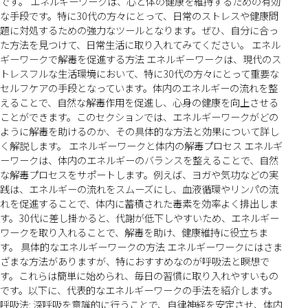
です。 エネルギーワークは、心と体の健康を維持するための有効
な手段です。特に30代の方々にとって、日常のストレスや健康問
題に対処するための強力なツールとなります。ぜひ、自分に合っ
た方法を見つけて、日常生活に取り入れてみてください。 エネル
ギーワークで解毒を促進する方法 エネルギーワークは、現代のス
トレスフルな生活環境において、特に30代の方々にとって重要な
セルフケアの手段となっています。体内のエネルギーの流れを整
えることで、自然な解毒作用を促進し、心身の健康を向上させる
ことができます。このセクションでは、エネルギーワークがどの
ように解毒を助けるのか、その具体的な方法と効果について詳し
く解説します。 エネルギーワークと体内の解毒プロセス エネルギ
ーワークは、体内のエネルギーのバランスを整えることで、自然
な解毒プロセスをサポートします。例えば、ヨガや気功などの実
践は、エネルギーの流れをスムーズにし、血液循環やリンパの流
れを促進することで、体内に蓄積された毒素を効率よく排出しま
す。30代に差し掛かると、代謝が低下しやすいため、エネルギー
ワークを取り入れることで、解毒を助け、健康維持に役立ちま
す。 具体的なエネルギーワークの方法 エネルギーワークにはさま
ざまな方法がありますが、特におすすめなのが呼吸法と瞑想で
す。これらは簡単に始められ、毎日の習慣に取り入れやすいもの
です。以下に、代表的なエネルギーワークの手法を紹介します。
呼吸法: 深呼吸を意識的に行うことで、自律神経を安定させ、体内