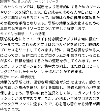
瞑想を深めるためのツールとリソース
このセクションでは、瞑想をより効果的にするためのツール
やリソースを紹介します。自己成長を求める人や自己ヒーリ
ングに興味がある方にとって、瞑想は心身の健康を高めるた
めの強力な手段となります。瞑想の効果を最大化するための
具体的な方法やリソースについて詳しく解説します。
ガイド付き瞑想アプリの活用
瞑想初心者にとって、ガイド付き瞑想アプリは非常に役立つ
ツールです。これらのアプリは音声ガイドを通じて、瞑想の
プロセスをリードしてくれます。特に、自己成長を求める人
にとっては、目的に応じたプログラムが用意されていること
が多く、目標を達成するための道筋を示してくれます。たと
えば、リラクゼーション、集中力の向上、または自己ヒーリ
ングに特化したセッションを選ぶことができます。
瞑想のための環境設定
効果的な瞑想には、適切な環境設定が欠かせません。静かで
落ち着いた場所を選び、照明を調整し、快適な座り心地を確
保しましょう。瞑想中に使う道具としては、ヨガマットやク
ッションがおすすめです。また、心地よい音楽や自然の音を
バックグラウンドに流すことで、心を落ち着かせる効果が期
待できます。