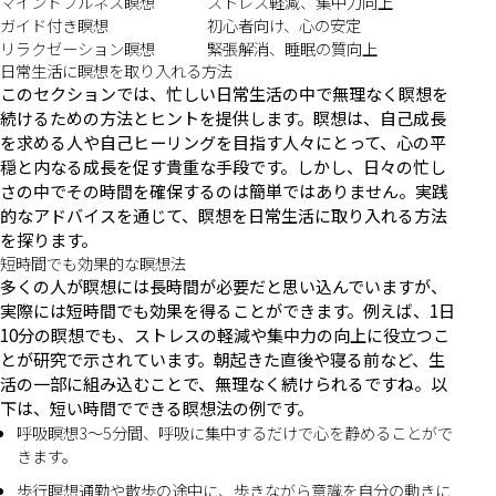
マインドフルネス瞑想
ストレス軽減、集中力向上
ガイド付き瞑想
初心者向け、心の安定
リラクゼーション瞑想
緊張解消、睡眠の質向上
日常生活に瞑想を取り入れる方法
このセクションでは、忙しい日常生活の中で無理なく瞑想を
続けるための方法とヒントを提供します。瞑想は、自己成長
を求める人や自己ヒーリングを目指す人々にとって、心の平
穏と内なる成長を促す貴重な手段です。しかし、日々の忙し
さの中でその時間を確保するのは簡単ではありません。実践
的なアドバイスを通じて、瞑想を日常生活に取り入れる方法
を探ります。
短時間でも効果的な瞑想法
多くの人が瞑想には長時間が必要だと思い込んでいますが、
実際には短時間でも効果を得ることができます。例えば、1日
10分の瞑想でも、ストレスの軽減や集中力の向上に役立つこ
とが研究で示されています。朝起きた直後や寝る前など、生
活の一部に組み込むことで、無理なく続けられるですね。以
下は、短い時間でできる瞑想法の例です。
呼吸瞑想3〜5分間、呼吸に集中するだけで心を静めることがで
きます。
歩行瞑想通勤や散歩の途中に、歩きながら意識を自分の動きに