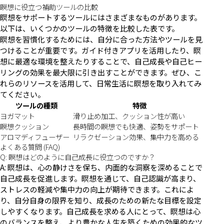
瞑想に役立つ補助ツールの比較
瞑想をサポートするツールにはさまざまなものがあります。
以下は、いくつかのツールの特徴を比較した表です。
瞑想を習慣化するためには、自分に合った方法やツールを見
つけることが重要です。ガイド付きアプリを活用したり、瞑
想に最適な環境を整えたりすることで、自己成長や自己ヒー
リングの効果を最大限に引き出すことができます。ぜひ、こ
れらのリソースを活用して、日常生活に瞑想を取り入れてみ
てください。
ツールの種類
特徴
ヨガマット
滑り止め加工、クッション性が高い
瞑想クッション
長時間の瞑想でも快適、姿勢をサポート
アロマディフューザー
リラクゼーション効果、集中力を高める
よくある質問 (FAQ)
Q: 瞑想はどのように自己成長に役立つのですか？
A: 瞑想は、心の静けさを保ち、内面的な洞察を深めることで
自己成長を促進します。瞑想を通じて、自己認識が高まり、
ストレスの軽減や集中力の向上が期待できます。これによ
り、自分自身の限界を知り、成長のための新たな目標を設定
しやすくなります。自己成長を求める人にとって、瞑想は心
のバランスを整え、より豊かな人生を築くための効果的なツ