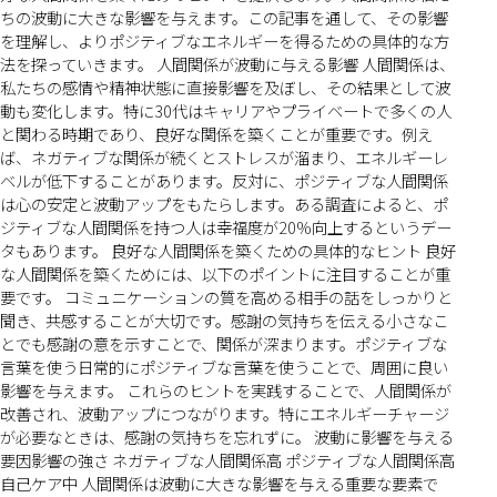
ちの波動に大きな影響を与えます。この記事を通して、その影響
を理解し、よりポジティブなエネルギーを得るための具体的な方
法を探っていきます。 人間関係が波動に与える影響 人間関係は、
私たちの感情や精神状態に直接影響を及ぼし、その結果として波
動も変化します。特に30代はキャリアやプライベートで多くの人
と関わる時期であり、良好な関係を築くことが重要です。例え
ば、ネガティブな関係が続くとストレスが溜まり、エネルギーレ
ベルが低下することがあります。反対に、ポジティブな人間関係
は心の安定と波動アップをもたらします。ある調査によると、ポ
ジティブな人間関係を持つ人は幸福度が20%向上するというデー
タもあります。 良好な人間関係を築くための具体的なヒント 良好
な人間関係を築くためには、以下のポイントに注目することが重
要です。 コミュニケーションの質を高める相手の話をしっかりと
聞き、共感することが大切です。感謝の気持ちを伝える小さなこ
とでも感謝の意を示すことで、関係が深まります。ポジティブな
言葉を使う日常的にポジティブな言葉を使うことで、周囲に良い
影響を与えます。 これらのヒントを実践することで、人間関係が
改善され、波動アップにつながります。特にエネルギーチャージ
が必要なときは、感謝の気持ちを忘れずに。 波動に影響を与える
要因影響の強さ ネガティブな人間関係高 ポジティブな人間関係高
自己ケア中 人間関係は波動に大きな影響を与える重要な要素で