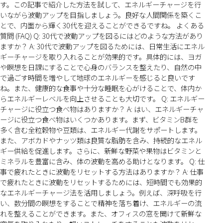
す。この記事で紹介した方法を試して、エネルギーチャージを行
いながら波動アップを目指しましょう。良好な人間関係を築くこ
とで、内面から輝く30代を迎えることができるですね。 よくある
質問 (FAQ) Q: 30代で波動アップを図るにはどのような方法があり
ますか？ A: 30代で波動アップを図るためには、日常生活にエネル
ギーチャージを取り入れることが効果的です。具体的には、ヨガ
や瞑想を日課にすることで心身のバランスを整えたり、自然の中
で過ごす時間を増やして地球のエネルギーを感じると良いです
ね。また、健康的な食事や十分な睡眠を心がけることで、体内か
らエネルギーレベルを向上させることも大切です。 Q: エネルギー
チャージに役立つ食べ物はありますか？ A: はい、エネルギーチャ
ージに役立つ食べ物はいくつかあります。まず、ビタミンB群を
多く含む全粒穀物や豆類は、エネルギー代謝をサポートします。
また、アボカドやナッツ類は良質な脂肪を含み、持続的なエネル
ギー供給を促進します。さらに、新鮮な野菜や果物はビタミンと
ミネラルを豊富に含み、体の波動を高める助けとなります。 Q: 仕
事で疲れたときに波動をリセットする方法はありますか？ A: 仕事
で疲れたときに波動をリセットするためには、短時間でも効果的
なエネルギーチャージ法を活用しましょう。例えば、深呼吸を行
い、数分間の瞑想をすることで精神を落ち着け、エネルギーの流
れを整えることができます。また、オフィスの窓を開けて新鮮な