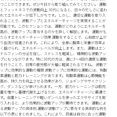
つことができます。ぜひ今日から取り組んでみてください。 運動
とフィットネスでの波動向上 30代になると、日々の忙しさに追わ
れてエネルギーが低下しがちです。しかし、適切な運動を取り入
れることで、波動アップとエネルギーチャージを実現することが
可能です。このセクションでは、運動がどのようにエネルギーを
高め、波動アップに寄与するのかを詳しく解説します。 運動がも
たらすエネルギーチャージ効果 運動をすることで、心拍数が上が
り血流が促進されます。これにより、全身に酸素と栄養が効率よ
く届けられ、エネルギーレベルが向上します。また、運動はエン
ドルフィンの分泌を促し、ストレスを軽減し、精神的な波動アッ
プにもつながります。特に30代の方は、週に3〜4回の適度な運動
を行うことで、日常の疲労感が大幅に軽減されるですね。 波動ア
ップに効果的な運動の種類 波動アップに効果的な運動には、有酸
素運動と筋力トレーニングがあります。有酸素運動は心肺機能を
高め、持久力を向上させる効果があり、ジョギングやサイクリン
グ、ダンスなどが挙げられます。一方、筋力トレーニングは筋肉
量を増やし基礎代謝を上げるため、エネルギーチャージに最適で
す。自重トレーニングや軽いダンベルを使ったエクササイズを取
り入れると、より効果的に波動アップが期待できます。 運動によ
る波動アップの具体例 運動が波動アップに寄与する具体的な例を
以下の表にまとめました。これにより、読者は自分に合った運動