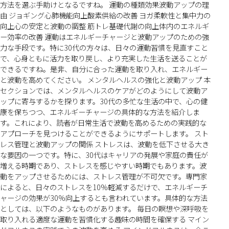
方法を選ぶ手助けとなるですね。 運動の種類効果波動アップの理
由 ジョギング心肺機能向上酸素供給の改善 ヨガ柔軟性と集中力の
向上心の安定と波動の調整 筋トレ基礎代謝の向上体内のエネルギ
ー効率の改善 運動はエネルギーチャージと波動アップのための強
力な手段です。特に30代の方々は、日々の運動習慣を見直すこと
で、心身ともに活力を取り戻し、より充実した生活を送ることが
できるですね。是非、自分に合った運動を取り入れ、エネルギー
と波動を高めてください。 メンタルヘルスの強化と波動アップ 本
セクションでは、メンタルヘルスのケアがどのようにして波動ア
ップに寄与するかを探ります。30代の多忙な生活の中で、心の健
康を保ちつつ、エネルギーチャージの具体的な方法を紹介しま
す。これにより、読者が日常生活で波動を高めるための実践的な
アプローチを見つけることができるようにサポートします。 スト
レス管理と波動アップの関係 ストレスは、波動を低下させる大き
な要因の一つです。特に、30代はキャリアの発展や家庭の責任が
増える時期であり、ストレスを感じやすい時期でもあります。波
動をアップさせるためには、ストレス管理が不可欠です。専門家
によると、日々のストレスを10%軽減するだけで、エネルギーチ
ャージの効果が30%向上するとも言われています。具体的な方法
としては、以下のようなものがあります。 毎日の瞑想や深呼吸を
取り入れる適度な運動を習慣化する趣味の時間を確保する マイン