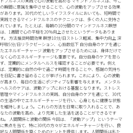
ドフルネスの実践で心の波動を高める マインドフルネスは、今こ
の瞬間に意識を集中させることで、心の波動をアップさせる効果
があります。30代の忙しいライフスタイルにおいても、短時間で
実践できるマインドフルネスのテクニックは、多くの人に支持さ
れています。たとえば、毎朝の10分間のマインドフルネス瞑想
は、1週間で心の平穏を20%向上させたというデータもありま
す。 方法推奨時間効果 瞑想10分/日ストレス軽減、集中力向上 深
呼吸5分/日リラクゼーション、心拍数低下 自分自身のケアを通じ
たエネルギーチャージ 波動をアップさせるためには、身体だけで
なく心のエネルギーチャージも重要です。自分自身のケアを怠ら
ず、定期的にメンタルヘルスを確認することが必要です。例え
ば、定期的に自然の中で過ごす時間を作ることや、感謝の気持ち
を日記に書き留めることが挙げられます。これにより、心の波動
が高まり、毎日の生活にポジティブな影響を与えます。 メンタル
ヘルスのケアは、波動アップにおける基盤となります。ストレス
管理やマインドフルネスの実践、自分自身のケアを通じて、30代
の生活の中でエネルギーチャージを行い、心身ともに健康な状態
を維持しましょう。これらの方法を日常に取り入れることで、あ
なたの波動を高め、より充実した生活を送ることができるです
ね。 人間関係と波動の関係 今回は、「波動アップ」というテーマ
に焦点を当て、特に30代の方々がエネルギーチャージを行い、良
好な人間関係を築くためのヒントを提供します。人間関係は私た