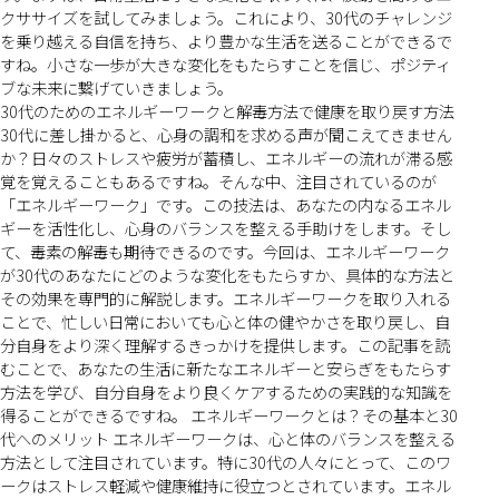
クササイズを試してみましょう。これにより、30代のチャレンジ
を乗り越える自信を持ち、より豊かな生活を送ることができるで
すね。小さな一歩が大きな変化をもたらすことを信じ、ポジティ
ブな未来に繋げていきましょう。
30代のためのエネルギーワークと解毒方法で健康を取り戻す方法
30代に差し掛かると、心身の調和を求める声が聞こえてきません
か？日々のストレスや疲労が蓄積し、エネルギーの流れが滞る感
覚を覚えることもあるですね。そんな中、注目されているのが
「エネルギーワーク」です。この技法は、あなたの内なるエネル
ギーを活性化し、心身のバランスを整える手助けをします。そし
て、毒素の解毒も期待できるのです。今回は、エネルギーワーク
が30代のあなたにどのような変化をもたらすか、具体的な方法と
その効果を専門的に解説します。エネルギーワークを取り入れる
ことで、忙しい日常においても心と体の健やかさを取り戻し、自
分自身をより深く理解するきっかけを提供します。この記事を読
むことで、あなたの生活に新たなエネルギーと安らぎをもたらす
方法を学び、自分自身をより良くケアするための実践的な知識を
得ることができるですね。 エネルギーワークとは？その基本と30
代へのメリット エネルギーワークは、心と体のバランスを整える
方法として注目されています。特に30代の人々にとって、このワ
ークはストレス軽減や健康維持に役立つとされています。エネル