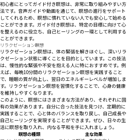
初心者にとってガイド付き瞑想は、非常に取り組みやすい方
法です。音声ガイドや動画を通じて、瞑想の進行をサポート
してくれるため、瞑想に慣れていない人でも安心して始める
ことができます。ガイド付き瞑想は、特定の目標に向けて心
を整えるのに役立ち、自己ヒーリングの一環として利用する
ことができます。
リラクゼーション瞑想
リラクゼーション瞑想は、体の緊張を解きほぐし、深いリラ
クゼーション状態に導くことを目的としています。この技法
は、慢性的な緊張や不安を抱える人に特におすすめです。例
えば、毎晩10分間のリラクゼーション瞑想を実践すること
で、睡眠の質が向上し、翌日のエネルギーレベルが増加しま
す。リラクゼーション瞑想を習慣化することで、心身の健康
を維持しやすくなります。
このように、瞑想にはさまざまな方法があり、それぞれに固
有の効果があります。自分に合った技法を見つけ、定期的に
実践することで、心と体のバランスを取り戻し、自己成長や
自己ヒーリングを実現することができます。ぜひ、日々の生
活に瞑想を取り入れ、内なる平和を手に入れましょう。
瞑想の種類
主な効果