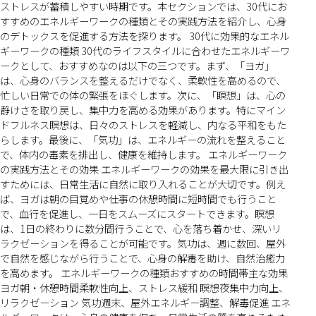
ストレスが蓄積しやすい時期です。本セクションでは、30代にお
すすめのエネルギーワークの種類とその実践方法を紹介し、心身
のデトックスを促進する方法を探ります。 30代に効果的なエネル
ギーワークの種類 30代のライフスタイルに合わせたエネルギーワ
ークとして、おすすめなのは以下の三つです。まず、「ヨガ」
は、心身のバランスを整えるだけでなく、柔軟性を高めるので、
忙しい日常での体の緊張をほぐします。次に、「瞑想」は、心の
静けさを取り戻し、集中力を高める効果があります。特にマイン
ドフルネス瞑想は、日々のストレスを軽減し、内なる平和をもた
らします。最後に、「気功」は、エネルギーの流れを整えること
で、体内の毒素を排出し、健康を維持します。 エネルギーワーク
の実践方法とその効果 エネルギーワークの効果を最大限に引き出
すためには、日常生活に自然に取り入れることが大切です。例え
ば、ヨガは朝の目覚めや仕事の休憩時間に短時間でも行うこと
で、血行を促進し、一日をスムーズにスタートできます。瞑想
は、1日の終わりに数分間行うことで、心を落ち着かせ、深いリ
ラクゼーションを得ることが可能です。気功は、週に数回、屋外
で自然を感じながら行うことで、心身の解毒を助け、自然治癒力
を高めます。 エネルギーワークの種類おすすめの時間帯主な効果
ヨガ朝・休憩時間柔軟性向上、ストレス緩和 瞑想夜集中力向上、
リラクゼーション 気功週末、屋外エネルギー調整、解毒促進 エネ