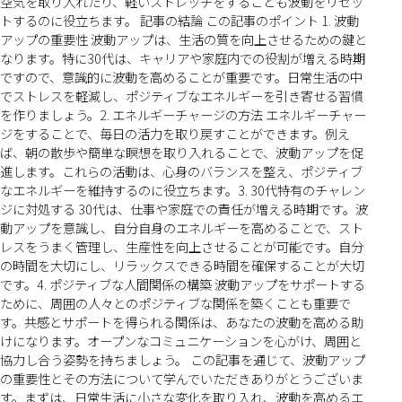
空気を取り入れたり、軽いストレッチをすることも波動をリセッ
トするのに役立ちます。 記事の結論 この記事のポイント 1. 波動
アップの重要性 波動アップは、生活の質を向上させるための鍵と
なります。特に30代は、キャリアや家庭内での役割が増える時期
ですので、意識的に波動を高めることが重要です。日常生活の中
でストレスを軽減し、ポジティブなエネルギーを引き寄せる習慣
を作りましょう。2. エネルギーチャージの方法 エネルギーチャー
ジをすることで、毎日の活力を取り戻すことができます。例え
ば、朝の散歩や簡単な瞑想を取り入れることで、波動アップを促
進します。これらの活動は、心身のバランスを整え、ポジティブ
なエネルギーを維持するのに役立ちます。3. 30代特有のチャレン
ジに対処する 30代は、仕事や家庭での責任が増える時期です。波
動アップを意識し、自分自身のエネルギーを高めることで、スト
レスをうまく管理し、生産性を向上させることが可能です。自分
の時間を大切にし、リラックスできる時間を確保することが大切
です。4. ポジティブな人間関係の構築 波動アップをサポートする
ために、周囲の人々とのポジティブな関係を築くことも重要で
す。共感とサポートを得られる関係は、あなたの波動を高める助
けになります。オープンなコミュニケーションを心がけ、周囲と
協力し合う姿勢を持ちましょう。 この記事を通じて、波動アップ
の重要性とその方法について学んでいただきありがとうございま
す。まずは、日常生活に小さな変化を取り入れ、波動を高めるエ