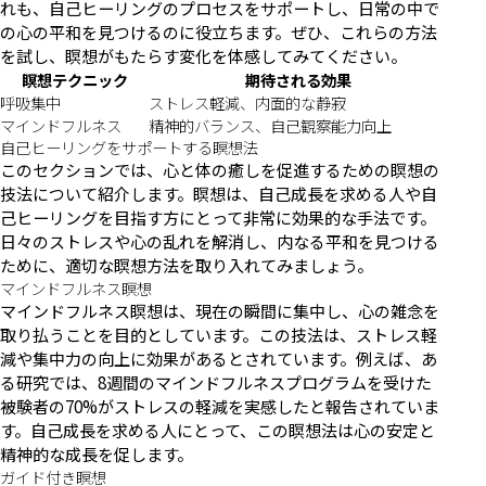
れも、自己ヒーリングのプロセスをサポートし、日常の中で
の心の平和を見つけるのに役立ちます。ぜひ、これらの方法
を試し、瞑想がもたらす変化を体感してみてください。
瞑想テクニック
期待される効果
呼吸集中
ストレス軽減、内面的な静寂
マインドフルネス
精神的バランス、自己観察能力向上
自己ヒーリングをサポートする瞑想法
このセクションでは、心と体の癒しを促進するための瞑想の
技法について紹介します。瞑想は、自己成長を求める人や自
己ヒーリングを目指す方にとって非常に効果的な手法です。
日々のストレスや心の乱れを解消し、内なる平和を見つける
ために、適切な瞑想方法を取り入れてみましょう。
マインドフルネス瞑想
マインドフルネス瞑想は、現在の瞬間に集中し、心の雑念を
取り払うことを目的としています。この技法は、ストレス軽
減や集中力の向上に効果があるとされています。例えば、あ
る研究では、8週間のマインドフルネスプログラムを受けた
被験者の70%がストレスの軽減を実感したと報告されていま
す。自己成長を求める人にとって、この瞑想法は心の安定と
精神的な成長を促します。
ガイド付き瞑想