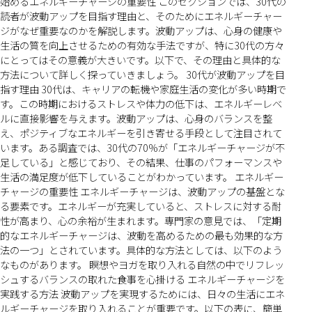
始めるエネルギーチャージの重要性 このセクションでは、30代の
読者が波動アップを目指す理由と、そのためにエネルギーチャー
ジがなぜ重要なのかを解説します。波動アップは、心身の健康や
生活の質を向上させるための有効な手法ですが、特に30代の方々
にとってはその意義が大きいです。以下で、その理由と具体的な
方法について詳しく探っていきましょう。 30代が波動アップを目
指す理由 30代は、キャリアの転機や家庭生活の変化が多い時期で
す。この時期におけるストレスや体力の低下は、エネルギーレベ
ルに直接影響を与えます。波動アップは、心身のバランスを整
え、ポジティブなエネルギーを引き寄せる手段として注目されて
います。ある調査では、30代の70%が「エネルギーチャージが不
足している」と感じており、その結果、仕事のパフォーマンスや
生活の満足度が低下していることがわかっています。 エネルギー
チャージの重要性 エネルギーチャージは、波動アップの基盤とな
る要素です。エネルギーが充実していると、ストレスに対する耐
性が高まり、心の余裕が生まれます。専門家の意見では、「定期
的なエネルギーチャージは、波動を高めるための最も効果的な方
法の一つ」とされています。具体的な方法としては、以下のよう
なものがあります。 瞑想やヨガを取り入れる自然の中でリフレッ
シュするバランスの取れた食事を心掛ける エネルギーチャージを
実践する方法 波動アップを実現するためには、日々の生活にエネ
ルギーチャージを取り入れることが重要です。以下の表に、簡単