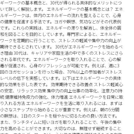
ギーワークの基本概念と、30代が得られる具体的なメリットにつ
いて詳しく解説します。 エネルギーワークの基本概念とは？ エネ
ルギーワークは、体内のエネルギーの流れを整えることで、心身
の健康を促進する手法です。ヨガや瞑想、気功などがその代表例
です。これらの実践は、エネルギーの滞りを解消し、体全体の調
和を図ることを目的としています。専門家によると、エネルギー
ワークを定期的に行うことで、ストレスの軽減や集中力の向上が
期待できるとされています。 30代がエネルギーワークを始めるべ
き理由 30代は、キャリアや家庭生活の中で多くのストレスにさら
される年代です。エネルギーワークを取り入れることで、心の解
毒が促進され、心身のリフレッシュが可能です。例えば、週に3
回のヨガセッションを行った場合、70%以上の参加者がストレス
レベルの低下を実感しています。以下はエネルギーワークの具体
的な効果を示した表です。 効果期待できる改善点 ストレス軽減心
の安定、リラックス効果 集中力の向上仕事の効率化、注意力の持
続 健康維持免疫力の強化、体力増進 エネルギーワークを日常に取
り入れる方法 エネルギーワークを生活に取り入れるには、まずは
小さなステップから始めることが重要です。例えば、朝の5分間
の瞑想は、1日のスタートを穏やかに切るための良い方法です。
また、ランチタイムに短いヨガを取り入れることで、午後の集中
力を高めることができます。大切なのは、無理せず継続すること