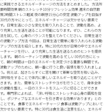
に実践できるエネルギーチャージの方法をまとめました。 方法所
要時間効果 朝のストレッチ10分リフレッシュ効果 週末の自然散
策2時間ストレス軽減 夜の瞑想15分心の安定 波動アップを目指す
30代の方々にとって、エネルギーチャージは欠かせない要素で
す。日常生活に小さな変化を取り入れることで、波動を高め、よ
り充実した生活を送ることが可能になります。ぜひ、これらの方
法を試して、心身のバランスを整えてみてください。 日常生活で
の波動アップ方法 今回は、日常生活で簡単に取り入れられる波動
アップの方法を紹介します。特に30代の方が日常の中でエネルギ
ーチャージを行い、より充実した生活を送るためのヒントを提供
します。 朝のルーティンで波動を高める 忙しい30代の方にとっ
て、朝の時間は一日のエネルギーを決定づける重要な瞬間です。
波動アップのために、朝一番に行うと良い習慣を取り入れましょ
う。例えば、起きたらすぐに窓を開けて新鮮な空気を吸い込み、
深呼吸をすることで体内に新しいエネルギーを取り込むことがで
きます。また、簡単なストレッチやヨガを行うことで、身体全体
の波動を整え、一日のスタートをスムーズに切ることができま
す。専門家によれば、「深い呼吸とストレッチは心身の調和を促
し、ポジティブなエネルギーを引き寄せる効果があります」との
ことです。 食事でエネルギーチャージ 食事は波動アップにおいて
欠かせない要素です。特に30代は食生活に注意を払い、エネルギ