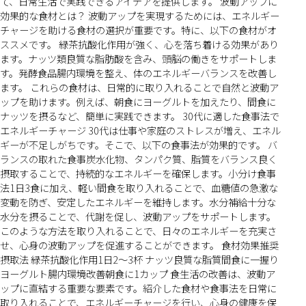
て、日常生活で実践できるアイデアを提供します。 波動アップに
効果的な食材とは？ 波動アップを実現するためには、エネルギー
チャージを助ける食材の選択が重要です。特に、以下の食材がオ
ススメです。 緑茶抗酸化作用が強く、心を落ち着ける効果があり
ます。ナッツ類良質な脂肪酸を含み、頭脳の働きをサポートしま
す。発酵食品腸内環境を整え、体のエネルギーバランスを改善し
ます。 これらの食材は、日常的に取り入れることで自然と波動ア
ップを助けます。例えば、朝食にヨーグルトを加えたり、間食に
ナッツを摂るなど、簡単に実践できます。 30代に適した食事法で
エネルギーチャージ 30代は仕事や家庭のストレスが増え、エネル
ギーが不足しがちです。そこで、以下の食事法が効果的です。 バ
ランスの取れた食事炭水化物、タンパク質、脂質をバランス良く
摂取することで、持続的なエネルギーを確保します。小分け食事
法1日3食に加え、軽い間食を取り入れることで、血糖値の急激な
変動を防ぎ、安定したエネルギーを維持します。水分補給十分な
水分を摂ることで、代謝を促し、波動アップをサポートします。
このような方法を取り入れることで、日々のエネルギーを充実さ
せ、心身の波動アップを促進することができます。 食材効果推奨
摂取法 緑茶抗酸化作用1日2〜3杯 ナッツ良質な脂質間食に一握り
ヨーグルト腸内環境改善朝食に1カップ 食生活の改善は、波動ア
ップに直結する重要な要素です。紹介した食材や食事法を日常に
取り入れることで、エネルギーチャージを行い、心身の健康を保