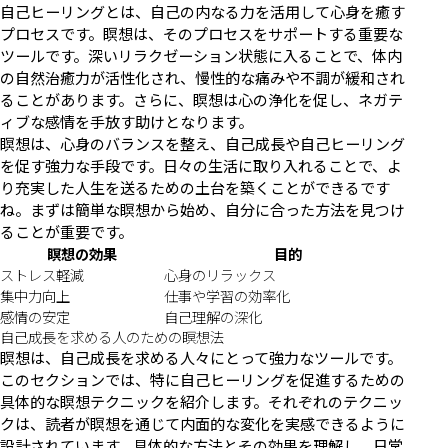
自己ヒーリングとは、自己の内なる力を活用して心身を癒す
プロセスです。瞑想は、そのプロセスをサポートする重要な
ツールです。深いリラクゼーション状態に入ることで、体内
の自然治癒力が活性化され、慢性的な痛みや不調が緩和され
ることがあります。さらに、瞑想は心の浄化を促し、ネガテ
ィブな感情を手放す助けとなります。
瞑想は、心身のバランスを整え、自己成長や自己ヒーリング
を促す強力な手段です。日々の生活に取り入れることで、よ
り充実した人生を送るための土台を築くことができるです
ね。まずは簡単な瞑想から始め、自分に合った方法を見つけ
ることが重要です。
瞑想の効果
目的
ストレス軽減
心身のリラックス
集中力向上
仕事や学習の効率化
感情の安定
自己理解の深化
自己成長を求める人のための瞑想法
瞑想は、自己成長を求める人々にとって強力なツールです。
このセクションでは、特に自己ヒーリングを促進するための
具体的な瞑想テクニックを紹介します。それぞれのテクニッ
クは、読者が瞑想を通じて内面的な変化を実感できるように
設計されています。具体的な方法とその効果を理解し、日常