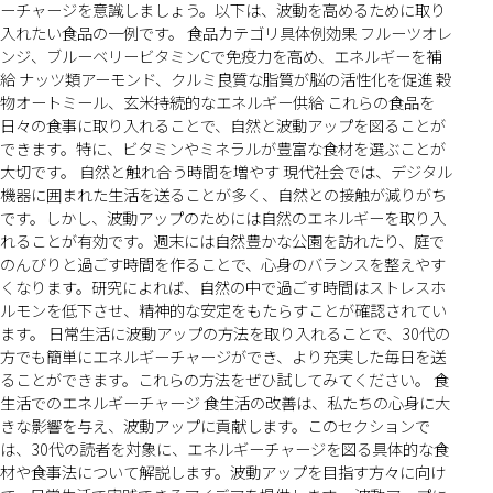
ーチャージを意識しましょう。以下は、波動を高めるために取り
入れたい食品の一例です。 食品カテゴリ具体例効果 フルーツオレ
ンジ、ブルーベリービタミンCで免疫力を高め、エネルギーを補
給 ナッツ類アーモンド、クルミ良質な脂質が脳の活性化を促進 穀
物オートミール、玄米持続的なエネルギー供給 これらの食品を
日々の食事に取り入れることで、自然と波動アップを図ることが
できます。特に、ビタミンやミネラルが豊富な食材を選ぶことが
大切です。 自然と触れ合う時間を増やす 現代社会では、デジタル
機器に囲まれた生活を送ることが多く、自然との接触が減りがち
です。しかし、波動アップのためには自然のエネルギーを取り入
れることが有効です。週末には自然豊かな公園を訪れたり、庭で
のんびりと過ごす時間を作ることで、心身のバランスを整えやす
くなります。研究によれば、自然の中で過ごす時間はストレスホ
ルモンを低下させ、精神的な安定をもたらすことが確認されてい
ます。 日常生活に波動アップの方法を取り入れることで、30代の
方でも簡単にエネルギーチャージができ、より充実した毎日を送
ることができます。これらの方法をぜひ試してみてください。 食
生活でのエネルギーチャージ 食生活の改善は、私たちの心身に大
きな影響を与え、波動アップに貢献します。このセクションで
は、30代の読者を対象に、エネルギーチャージを図る具体的な食
材や食事法について解説します。波動アップを目指す方々に向け