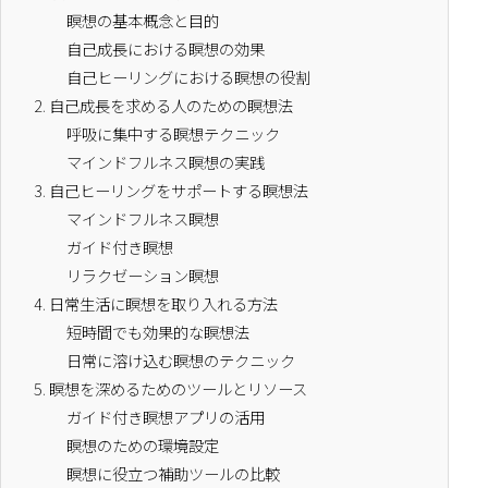
瞑想の基本概念と目的
自己成長における瞑想の効果
自己ヒーリングにおける瞑想の役割
2.
自己成長を求める人のための瞑想法
呼吸に集中する瞑想テクニック
マインドフルネス瞑想の実践
3.
自己ヒーリングをサポートする瞑想法
マインドフルネス瞑想
ガイド付き瞑想
リラクゼーション瞑想
4.
日常生活に瞑想を取り入れる方法
短時間でも効果的な瞑想法
日常に溶け込む瞑想のテクニック
5.
瞑想を深めるためのツールとリソース
ガイド付き瞑想アプリの活用
瞑想のための環境設定
瞑想に役立つ補助ツールの比較