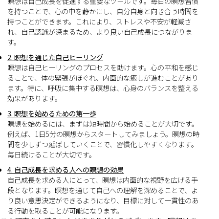
瞑想は自己成長を促進する重要なツールです。毎日の瞑想習慣
を持つことで、心の中を静かにし、自分自身と向き合う時間を
持つことができます。これにより、ストレスや不安が軽減さ
れ、自己認識が深まるため、より良い自己成長につながりま
す。
2. 瞑想を通じた自己ヒーリング
瞑想は自己ヒーリングのプロセスを助けます。心の平和を感じ
ることで、体の緊張がほぐれ、内面的な癒しが進むことがあり
ます。特に、呼吸に集中する瞑想は、心身のバランスを整える
効果があります。
3. 瞑想を始めるための第一歩
瞑想を始めるには、まずは短時間から始めることが大切です。
例えば、1日5分の瞑想からスタートしてみましょう。瞑想の時
間を少しずつ延ばしていくことで、習慣化しやすくなります。
毎日続けることが大切です。
4. 自己成長を求める人への瞑想の効果
自己成長を求める人にとって、瞑想は内面的な視野を広げる手
段となります。瞑想を通じて自己への理解を深めることで、よ
り良い意思決定ができるようになり、目標に対して一貫性のあ
る行動を取ることが可能になります。