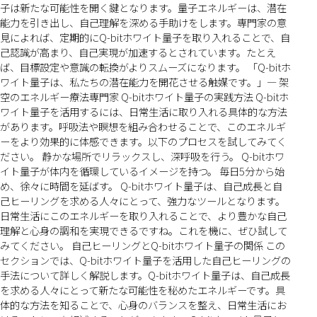
子は新たな可能性を開く鍵となります。量子エネルギーは、潜在
能力を引き出し、自己理解を深める手助けをします。専門家の意
見によれば、定期的にQ-bitホワイト量子を取り入れることで、自
己認識が高まり、自己実現が加速するとされています。たとえ
ば、目標設定や意識の転換がよりスムーズになります。 「Q-bitホ
ワイト量子は、私たちの潜在能力を開花させる触媒です。」— 架
空のエネルギー療法専門家 Q-bitホワイト量子の実践方法 Q-bitホ
ワイト量子を活用するには、日常生活に取り入れる具体的な方法
があります。呼吸法や瞑想を組み合わせることで、このエネルギ
ーをより効果的に体感できます。以下のプロセスを試してみてく
ださい。 静かな場所でリラックスし、深呼吸を行う。 Q-bitホワ
イト量子が体内を循環しているイメージを持つ。 毎日5分から始
め、徐々に時間を延ばす。 Q-bitホワイト量子は、自己成長と自
己ヒーリングを求める人々にとって、強力なツールとなります。
日常生活にこのエネルギーを取り入れることで、より豊かな自己
理解と心身の調和を実現できるですね。これを機に、ぜひ試して
みてください。 自己ヒーリングとQ-bitホワイト量子の関係 この
セクションでは、Q-bitホワイト量子を活用した自己ヒーリングの
手法について詳しく解説します。Q-bitホワイト量子は、自己成長
を求める人々にとって新たな可能性を秘めたエネルギーです。具
体的な方法を知ることで、心身のバランスを整え、日常生活にお