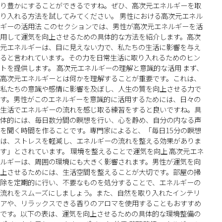
り豊かにすることができるですね。ぜひ、高次元エネルギーを取
り入れる方法を試してみてください。 男性における高次元エネル
ギーの活用法 このセクションでは、男性が高次元エネルギーを活
用して運気を向上させるための具体的な方法を紹介します。高次
元エネルギーは、目に見えない力で、私たちの生活に影響を与え
ると言われています。その力を日常生活に取り入れるためのヒン
トを提供します。 高次元エネルギーの理解と意識的な活用 まず、
高次元エネルギーとは何かを理解することが重要です。これは、
私たちの意識や感情に影響を及ぼし、人生の質を向上させる力で
す。男性がこのエネルギーを意識的に活用するためには、日々の
生活でエネルギーの流れを感じ取る練習をすると良いですね。具
体的には、毎日数分間の瞑想を行い、心を静め、自分の内なる声
を聞く時間を作ることです。専門家によると、「毎日15分の瞑想
は、ストレスを軽減し、エネルギーの流れを整える効果がありま
す」とされています。 環境を整えることで運気を向上 高次元エネ
ルギーは、周囲の環境にも大きく影響されます。男性が運気を向
上させるためには、生活空間を整えることが大切です。部屋の掃
除を定期的に行い、不要なものを処分することで、エネルギーの
流れをスムーズにしましょう。また、自然を取り入れたインテリ
アや、リラックスできる香りのアロマを使用することもおすすめ
です。以下の表は、運気を向上させるための具体的な環境整備の