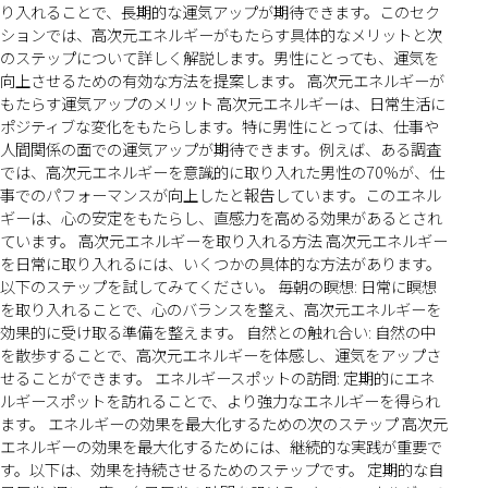
り入れることで、長期的な運気アップが期待できます。このセク
ションでは、高次元エネルギーがもたらす具体的なメリットと次
のステップについて詳しく解説します。男性にとっても、運気を
向上させるための有効な方法を提案します。 高次元エネルギーが
もたらす運気アップのメリット 高次元エネルギーは、日常生活に
ポジティブな変化をもたらします。特に男性にとっては、仕事や
人間関係の面での運気アップが期待できます。例えば、ある調査
では、高次元エネルギーを意識的に取り入れた男性の70%が、仕
事でのパフォーマンスが向上したと報告しています。このエネル
ギーは、心の安定をもたらし、直感力を高める効果があるとされ
ています。 高次元エネルギーを取り入れる方法 高次元エネルギー
を日常に取り入れるには、いくつかの具体的な方法があります。
以下のステップを試してみてください。 毎朝の瞑想: 日常に瞑想
を取り入れることで、心のバランスを整え、高次元エネルギーを
効果的に受け取る準備を整えます。 自然との触れ合い: 自然の中
を散歩することで、高次元エネルギーを体感し、運気をアップさ
せることができます。 エネルギースポットの訪問: 定期的にエネ
ルギースポットを訪れることで、より強力なエネルギーを得られ
ます。 エネルギーの効果を最大化するための次のステップ 高次元
エネルギーの効果を最大化するためには、継続的な実践が重要で
す。以下は、効果を持続させるためのステップです。 定期的な自