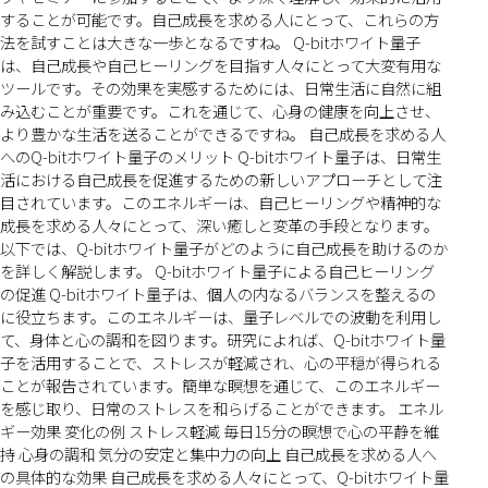
することが可能です。自己成長を求める人にとって、これらの方
法を試すことは大きな一歩となるですね。 Q-bitホワイト量子
は、自己成長や自己ヒーリングを目指す人々にとって大変有用な
ツールです。その効果を実感するためには、日常生活に自然に組
み込むことが重要です。これを通じて、心身の健康を向上させ、
より豊かな生活を送ることができるですね。 自己成長を求める人
へのQ-bitホワイト量子のメリット Q-bitホワイト量子は、日常生
活における自己成長を促進するための新しいアプローチとして注
目されています。このエネルギーは、自己ヒーリングや精神的な
成長を求める人々にとって、深い癒しと変革の手段となります。
以下では、Q-bitホワイト量子がどのように自己成長を助けるのか
を詳しく解説します。 Q-bitホワイト量子による自己ヒーリング
の促進 Q-bitホワイト量子は、個人の内なるバランスを整えるの
に役立ちます。このエネルギーは、量子レベルでの波動を利用し
て、身体と心の調和を図ります。研究によれば、Q-bitホワイト量
子を活用することで、ストレスが軽減され、心の平穏が得られる
ことが報告されています。簡単な瞑想を通じて、このエネルギー
を感じ取り、日常のストレスを和らげることができます。 エネル
ギー効果 変化の例 ストレス軽減 毎日15分の瞑想で心の平静を維
持 心身の調和 気分の安定と集中力の向上 自己成長を求める人へ
の具体的な効果 自己成長を求める人々にとって、Q-bitホワイト量