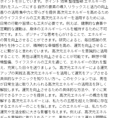
ポイントを示しています。 ポイント 効果 整理整頓 エネルギーの
流れをスムーズにする 自然の要素の導入 リラックスと活力の向上
香りの活用 集中力と安らぎを提供 高次元エネルギーを高めるため
のライフスタイルの工夫 高次元エネルギーを活用するためには、
日常の行動や習慣にも工夫が必要です。例えば、健康的な食事や
定期的な運動は、身体のエネルギーレベルを維持するために不可
欠です。また、ポジティブな思考を心がけることで、エネルギー
の質を向上させることができます。研究によると、毎日感謝の気
持ちを持つことが、精神的な幸福感を高め、運気を向上させるこ
とに繋がると言われています。 高次元エネルギーを意識的に活用
することで、男性は運気を向上させることが可能です。瞑想や環
境整備、ライフスタイルの工夫を通じて、エネルギーの流れを整
え、充実した日々を送りましょう。 高次元エネルギーによる運気
アップの実践法 高次元エネルギーを活用して運気をアップさせる
具体的なテクニックを知りたい方へ。このセクションでは、男性
が日常生活に取り入れられる高次元エネルギーの活用法を詳しく
解説します。運気を向上させるための具体的な方法や、すぐに実
行できるテクニックを提供します。 高次元エネルギーの概念を理
解する 高次元エネルギーとは、私たちの五感を超えた領域に存在
するエネルギーのことを指します。このエネルギーは、私たちの
運気や生活全般に大きな影響を与えます。例えば、高次元エネル
ギーを意識的に取り入れることで、男性のビジネス運や人間関係