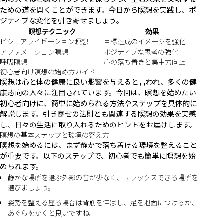
ための道を開くことができます。今日から瞑想を実践し、ポ
ジティブな変化を引き寄せましょう。
瞑想テクニック
効果
ビジュアライゼーション瞑想
目標達成のイメージを強化
アファメーション瞑想
ポジティブな思考の強化
呼吸瞑想
心の落ち着きと集中力向上
初心者向け瞑想の始め方ガイド
瞑想は心と体の健康に良い影響を与えると言われ、多くの健
康志向の人々に注目されています。今回は、瞑想を始めたい
初心者向けに、簡単に始められる方法やステップを具体的に
解説します。引き寄せの法則とも関連する瞑想の効果を実感
し、日々の生活に取り入れるためのヒントをお届けします。
瞑想の基本ステップと環境の整え方
瞑想を始めるには、まず静かで落ち着ける環境を整えること
が重要です。以下のステップで、初心者でも簡単に瞑想を始
められます。
静かな場所を選ぶ外部の音が少なく、リラックスできる場所を
選びましょう。
姿勢を整える座る場合は背筋を伸ばし、足を地面につけるか、
あぐらをかくと良いですね。