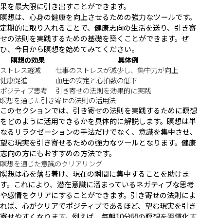
果を最大限に引き出すことができます。
瞑想は、心身の健康を向上させるための強力なツールです。
定期的に取り入れることで、健康志向の生活を送り、引き寄
せの法則を実践するための基礎を築くことができます。ぜ
ひ、今日から瞑想を始めてみてください。
瞑想の効果
具体例
ストレス軽減
仕事のストレスが減少し、集中力が向上
健康促進
血圧の安定と心拍数の低下
ポジティブ思考
引き寄せの法則を効果的に実践
瞑想を通じた引き寄せの法則の活用法
このセクションでは、引き寄せの法則を実践するために瞑想
をどのように活用できるかを具体的に解説します。瞑想は単
なるリラクゼーションの手法だけでなく、意識を集中させ、
望む現実を引き寄せるための強力なツールとなります。健康
志向の方にもおすすめの方法です。
瞑想を通じた意識のクリアリング
瞑想は心を落ち着け、現在の瞬間に集中することを助けま
す。これにより、潜在意識に溜まっているネガティブな思考
や感情をクリアにすることができます。引き寄せの法則によ
れば、心がクリアでポジティブであるほど、望む現実を引き
寄せやすくなります。例えば、毎朝10分間の瞑想を習慣化す