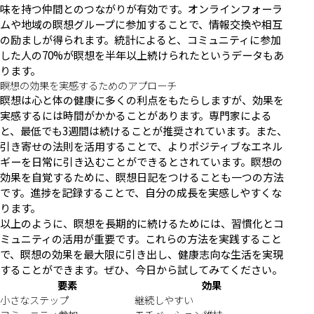
味を持つ仲間とのつながりが有効です。オンラインフォーラ
ムや地域の瞑想グループに参加することで、情報交換や相互
の励ましが得られます。統計によると、コミュニティに参加
した人の70%が瞑想を半年以上続けられたというデータもあ
ります。
瞑想の効果を実感するためのアプローチ
瞑想は心と体の健康に多くの利点をもたらしますが、効果を
実感するには時間がかかることがあります。専門家による
と、最低でも3週間は続けることが推奨されています。また、
引き寄せの法則を活用することで、よりポジティブなエネル
ギーを日常に引き込むことができるとされています。瞑想の
効果を自覚するために、瞑想日記をつけることも一つの方法
です。進捗を記録することで、自分の成長を実感しやすくな
ります。
以上のように、瞑想を長期的に続けるためには、習慣化とコ
ミュニティの活用が重要です。これらの方法を実践すること
で、瞑想の効果を最大限に引き出し、健康志向な生活を実現
することができます。ぜひ、今日から試してみてください。
要素
効果
小さなステップ
継続しやすい