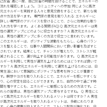
己反省: 週に一度、自己反省の時間を設けることで、エネルギーの
流れを確認しましょう。 コミュニティへの参加: 同じように高次
元エネルギーを実践する人々と意見交換をすることで、新たな視
点や方法を学べます。 専門家の意見を取り入れる: エネルギーに
詳しい専門家のアドバイスを受けることで、さらに効果的な取り
入れ方を学べます。 よくある質問 (FAQ) Q: 高次元エネルギーは男
性の運気アップにどのように役立ちますか？ A: 高次元エネルギー
は、男性の運気アップに多くの方法で役立つと言われています。
このエネルギーは、ポジティブな波動をもたらし、心身のバラン
スを整えることで、仕事や人間関係において良い影響を及ぼすと
されています。結果として、チャンスが増えたり、ストレスが軽
減されることで、運が向上する可能性があります。 Q: 高次元エネ
ルギーを利用して男性が運気を上げるためにはどうすれば良いで
すか？ A: 高次元エネルギーを利用して運気を上げるためには、日
常生活において意識的にポジティブな思考を持つことが重要で
す。瞑想やヨガを取り入れることで、エネルギーを感じやすくな
り、心の安定を図ることができます。また、自然の中で過ごす時
間を増やすことも、エネルギーに敏感になるための方法です。こ
れらの習慣は、男性の運気アップに寄与するですね。 Q: 男性にと
って高次元エネルギーを取り入れるメリットは何ですか？ A: 男性
が高次元エネルギーを取り入れるメリットは、多岐にわたりま
す。心身の健康が向上することで、ストレス耐性が強化され、日