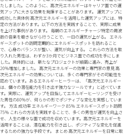
たしました。このように、高次元エネルギーはキャリア面での運
気アップに大きな効果を発揮することがあります。 運気アップに
成功した具体例 高次元エネルギーを活用した運気アップには、特
定の方法があります。以下の方法を実践することで、実際に成果
を上げた事例があります。 毎朝のエネルギーチャージ特定の周波
数の音楽を聴きながら行うことで、一日の運気が上がる。 エネル
ギースポットの訪問定期的にエネルギースポットを訪れること
で、心身のバランスが整い、運気が向上する。 これらの方法を取
り入れた男性は、わずか3か月でビジネス面での成功を手にしま
した。具体的には、新たなプロジェクトが順調に進み、売上が
20%増加しました。 高次元エネルギーの効果と専門家の意見 高
次元エネルギーの効果については、多くの専門家がその可能性を
認めています。あるエネルギーヒーラーは、「高次元エネルギー
は、個々の潜在能力を引き出す強力なツールです」と述べていま
す。実際に、運気アップを目指してエネルギーヒーリングを受け
た男性の80%が、何らかの形でポジティブな変化を実感していま
す。 方法 成功率 エネルギーワーク 85% エネルギースポット訪問
75% これらの方法を実践することで、多くの男性が運気を向上さ
せ、人生の様々な面で成功を収めています。高次元エネルギーを
活用することは、潜在能力を引き出し、ポジティブな変化を促進
するための強力な手段です。 まとめ 高次元エネルギーを日常に取