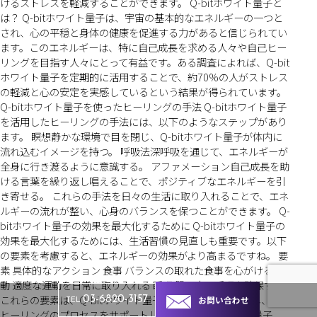
けるストレスを軽減することができます。 Q-bitホワイト量子と
は？ Q-bitホワイト量子は、宇宙の基本的なエネルギーの一つと
され、心の平穏と身体の健康を促進する力があると信じられてい
ます。このエネルギーは、特に自己成長を求める人々や自己ヒー
リングを目指す人々にとって有益です。ある調査によれば、Q-bit
ホワイト量子を定期的に活用することで、約70%の人がストレス
の軽減と心の安定を実感しているという結果が得られています。
Q-bitホワイト量子を使ったヒーリングの手法 Q-bitホワイト量子
を活用したヒーリングの手法には、以下のようなステップがあり
ます。 瞑想静かな環境で目を閉じ、Q-bitホワイト量子が体内に
流れ込むイメージを持つ。 呼吸法深呼吸を通じて、エネルギーが
全身に行き渡るように意識する。 アファメーション自己成長を助
ける言葉を繰り返し唱えることで、ポジティブなエネルギーを引
き寄せる。 これらの手法を日々の生活に取り入れることで、エネ
ルギーの流れが整い、心身のバランスを保つことができます。 Q-
bitホワイト量子の効果を最大化するために Q-bitホワイト量子の
効果を最大化するためには、生活習慣の見直しも重要です。以下
の要素を考慮すると、エネルギーの効果がより高まるですね。 要
素 具体的なアクション 食事 バランスの取れた食事を心がける 運
動 適度な運動を日常に取り入れる 睡眠 質の良い睡眠を確保する
これらの要素は、Q-bitホワイト量子と相乗効果を生み出し、自己
お問い合わせ
03-6820-3157
TEL
ヒーリングのプロセスをサポートします。 Q-bitホワイト量子