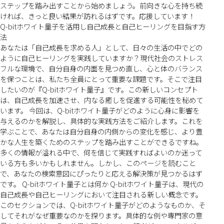
ステップを踏み出すことから始めましょう。前向きな心を持ち続
ければ、きっと良い結果が訪れるはずです。応援しています！
Q-bitホワイト量子を活用し自己成長と自己ヒーリングを目指す方
法
あなたは「自己成長を求める人」として、日々の生活の中でどの
ように自己ヒーリングを実践していますか？現代社会のストレス
フルな環境で、自分自身の内面を見つめ直し、心と体のバランス
を保つことは、私たち全員にとって重要な課題です。そこで注目
したいのが『Q-bitホワイト量子』です。この新しいコンセプト
は、自己成長を加速させ、内なる癒しを促進する可能性を秘めて
います。 今回は、Q-bitホワイト量子がどのように心身に影響を
与えるのかを解説し、具体的な実践方法をご紹介します。これを
学ぶことで、あなたは自分自身の内側からの変化を感じ、より豊
かな人生を築くためのステップを踏み出すことができるですね。
多くの情報が溢れる中で、何を信じて実践すればよいのか迷って
いる方も多いかもしれません。しかし、このページを読むこと
で、あなたの検索意図にぴったりと応える解決策が見つかるはず
です。 Q-bitホワイト量子とは何か Q-bitホワイト量子は、現代の
自己成長や自己ヒーリングにおいて注目される新しい概念です。
このセクションでは、Q-bitホワイト量子がどのようなものか、そ
してそれがなぜ重要なのかを探ります。具体的な例や専門家の意