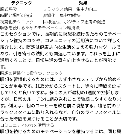
テクニック
効果
腹式呼吸
リラックス効果、集中力向上
時間と場所の選定
習慣化、集中力維持
視覚化テクニック
目標達成、ポジティブ思考の促進
瞑想を続けるためのモチベーション維持法
このセクションでは、長期的に瞑想を続けるためのモチベー
ション維持のコツや、コミュニティの活用法について詳しく
紹介します。瞑想は健康志向な生活を支える強力なツールで
あり、引き寄せの法則とも関連しています。これらを上手に
活用することで、日常生活の質を向上させることが可能で
す。
瞑想の習慣化に役立つテクニック
瞑想を習慣化するためには、まず小さなステップから始める
ことが重要です。1日5分からスタートし、徐々に時間を延ば
していくと良いですね。多くの人が最初の1週間で挫折しま
すが、日常のルーチンに組み込むことで継続しやすくなりま
す。例えば、朝のコーヒーを飲む前に瞑想する、寝る前のリ
ラックスタイムに取り入れるなど、自分のライフスタイルに
合った時間を見つけることが大切です。
コミュニティの力を活用する
瞑想を続けるためのモチベーションを維持するには、同じ興