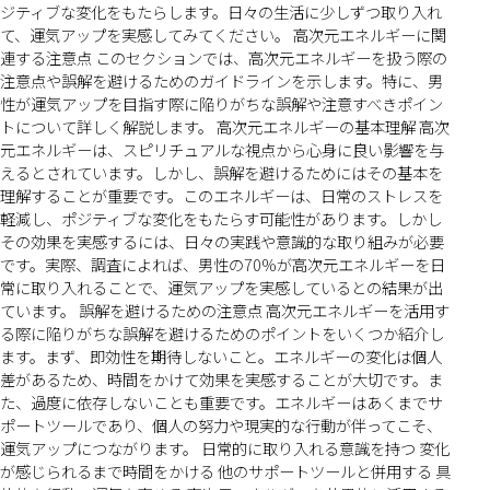
ジティブな変化をもたらします。日々の生活に少しずつ取り入れ
て、運気アップを実感してみてください。 高次元エネルギーに関
連する注意点 このセクションでは、高次元エネルギーを扱う際の
注意点や誤解を避けるためのガイドラインを示します。特に、男
性が運気アップを目指す際に陥りがちな誤解や注意すべきポイン
トについて詳しく解説します。 高次元エネルギーの基本理解 高次
元エネルギーは、スピリチュアルな視点から心身に良い影響を与
えるとされています。しかし、誤解を避けるためにはその基本を
理解することが重要です。このエネルギーは、日常のストレスを
軽減し、ポジティブな変化をもたらす可能性があります。しかし
その効果を実感するには、日々の実践や意識的な取り組みが必要
です。実際、調査によれば、男性の70%が高次元エネルギーを日
常に取り入れることで、運気アップを実感しているとの結果が出
ています。 誤解を避けるための注意点 高次元エネルギーを活用す
る際に陥りがちな誤解を避けるためのポイントをいくつか紹介し
ます。まず、即効性を期待しないこと。エネルギーの変化は個人
差があるため、時間をかけて効果を実感することが大切です。ま
た、過度に依存しないことも重要です。エネルギーはあくまでサ
ポートツールであり、個人の努力や現実的な行動が伴ってこそ、
運気アップにつながります。 日常的に取り入れる意識を持つ 変化
が感じられるまで時間をかける 他のサポートツールと併用する 具