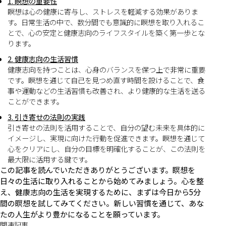
1. 瞑想の重要性
瞑想は心の健康に寄与し、ストレスを軽減する効果がありま
す。日常生活の中で、数分間でも意識的に瞑想を取り入れるこ
とで、心の安定と健康志向のライフスタイルを築く第一歩とな
ります。
2. 健康志向の生活習慣
健康志向を持つことは、心身のバランスを保つ上で非常に重要
です。瞑想を通じて自己を見つめ直す時間を設けることで、食
事や運動などの生活習慣も改善され、より健康的な生活を送る
ことができます。
3. 引き寄せの法則の実践
引き寄せの法則を活用することで、自分の望む未来を具体的に
イメージし、実現に向けた行動を促進できます。瞑想を通じて
心をクリアにし、自分の目標を明確化することが、この法則を
最大限に活用する鍵です。
この記事を読んでいただきありがとうございます。瞑想を
日々の生活に取り入れることから始めてみましょう。心を整
え、健康志向の生活を実現するために、まずは今日から5分
間の瞑想を試してみてください。新しい習慣を通じて、あな
たの人生がより豊かになることを願っています。
関連記事