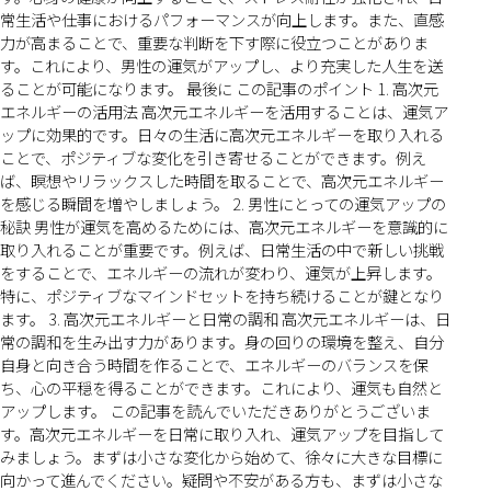
常生活や仕事におけるパフォーマンスが向上します。また、直感
力が高まることで、重要な判断を下す際に役立つことがありま
す。これにより、男性の運気がアップし、より充実した人生を送
ることが可能になります。 最後に この記事のポイント 1. 高次元
エネルギーの活用法 高次元エネルギーを活用することは、運気ア
ップに効果的です。日々の生活に高次元エネルギーを取り入れる
ことで、ポジティブな変化を引き寄せることができます。例え
ば、瞑想やリラックスした時間を取ることで、高次元エネルギー
を感じる瞬間を増やしましょう。 2. 男性にとっての運気アップの
秘訣 男性が運気を高めるためには、高次元エネルギーを意識的に
取り入れることが重要です。例えば、日常生活の中で新しい挑戦
をすることで、エネルギーの流れが変わり、運気が上昇します。
特に、ポジティブなマインドセットを持ち続けることが鍵となり
ます。 3. 高次元エネルギーと日常の調和 高次元エネルギーは、日
常の調和を生み出す力があります。身の回りの環境を整え、自分
自身と向き合う時間を作ることで、エネルギーのバランスを保
ち、心の平穏を得ることができます。これにより、運気も自然と
アップします。 この記事を読んでいただきありがとうございま
す。高次元エネルギーを日常に取り入れ、運気アップを目指して
みましょう。まずは小さな変化から始めて、徐々に大きな目標に
向かって進んでください。疑問や不安がある方も、まずは小さな