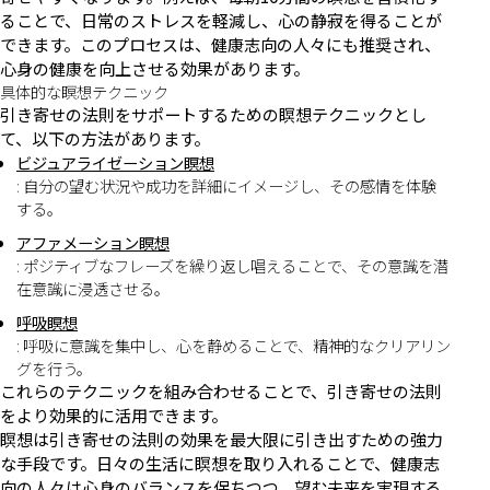
ることで、日常のストレスを軽減し、心の静寂を得ることが
できます。このプロセスは、健康志向の人々にも推奨され、
心身の健康を向上させる効果があります。
具体的な瞑想テクニック
引き寄せの法則をサポートするための瞑想テクニックとし
て、以下の方法があります。
ビジュアライゼーション瞑想
: 自分の望む状況や成功を詳細にイメージし、その感情を体験
する。
アファメーション瞑想
: ポジティブなフレーズを繰り返し唱えることで、その意識を潜
在意識に浸透させる。
呼吸瞑想
: 呼吸に意識を集中し、心を静めることで、精神的なクリアリン
グを行う。
これらのテクニックを組み合わせることで、引き寄せの法則
をより効果的に活用できます。
瞑想は引き寄せの法則の効果を最大限に引き出すための強力
な手段です。日々の生活に瞑想を取り入れることで、健康志
向の人々は心身のバランスを保ちつつ、望む未来を実現する