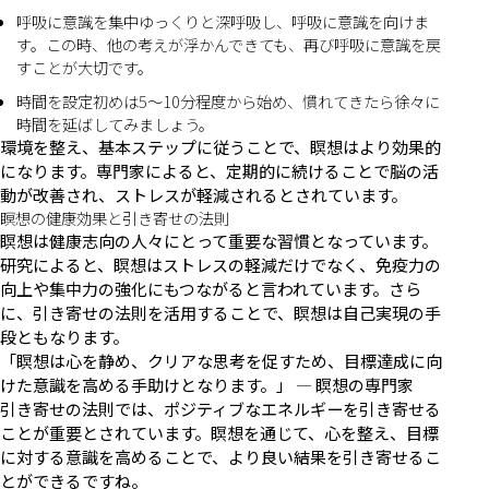
呼吸に意識を集中ゆっくりと深呼吸し、呼吸に意識を向けま
す。この時、他の考えが浮かんできても、再び呼吸に意識を戻
すことが大切です。
時間を設定初めは5〜10分程度から始め、慣れてきたら徐々に
時間を延ばしてみましょう。
環境を整え、基本ステップに従うことで、瞑想はより効果的
になります。専門家によると、定期的に続けることで脳の活
動が改善され、ストレスが軽減されるとされています。
瞑想の健康効果と引き寄せの法則
瞑想は健康志向の人々にとって重要な習慣となっています。
研究によると、瞑想はストレスの軽減だけでなく、免疫力の
向上や集中力の強化にもつながると言われています。さら
に、引き寄せの法則を活用することで、瞑想は自己実現の手
段ともなります。
「瞑想は心を静め、クリアな思考を促すため、目標達成に向
けた意識を高める手助けとなります。」 — 瞑想の専門家
引き寄せの法則では、ポジティブなエネルギーを引き寄せる
ことが重要とされています。瞑想を通じて、心を整え、目標
に対する意識を高めることで、より良い結果を引き寄せるこ
とができるですね。