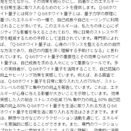
見を交えながら、その効果を明らかにし、読者がこのエネルギー
を日常生活に取り入れるためのヒントを提供します。 Q-bitホワ
イト量子とは何か？ Q-bitホワイト量子とは、量子力学の原理に
基づいたエネルギーの一種で、自己成長や自己ヒーリングに利用
されることが多いです。このエネルギーは、私たちの体と心にポ
ジティブな影響を与えるとされており、特に日常のストレスや不
安を軽減するための手段として注目されています。専門家によれ
ば、「Q-bitホワイト量子は、心身のバランスを整えるための自然
な方法であり、自己の内面を深く理解する手助けとなる」と言わ
れています。 Q-bitホワイト量子の重要性とその効果 Q-bitホワイ
ト量子は、自己成長を求める人々にとって重要なツールです。多
くの実践者が、Q-bitホワイト量子を活用することで、自己認識の
向上やヒーリング効果を実感しています。例えば、ある調査で
は、Q-bitホワイト量子を日常に取り入れた人の75%が、ストレ
スレベルの低下と集中力の向上を報告しています。これは、エネ
ルギーが心身に与える影響が大きいことを示唆しています。 効果
実感した人の割合 ストレスの低減 75% 集中力の向上 60% 自己認
識の向上 80% Q-bitホワイト量子を生活に取り入れる方法 Q-bit
ホワイト量子を日常生活に取り入れる方法はさまざまです。まず
は、瞑想やヨガなどのリラクゼーション活動を通じて、エネルギ
ーを意識的に感じることができます。また、専門のワークショッ
プやセミナーに参加することで、より深く理解し、効果的に活用