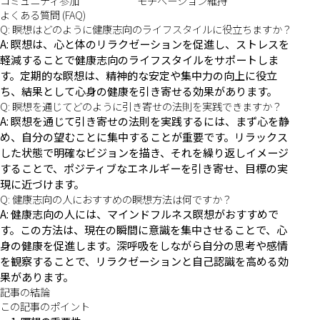
コミュニティ参加
モチベーション維持
よくある質問 (FAQ)
Q: 瞑想はどのように健康志向のライフスタイルに役立ちますか？
A: 瞑想は、心と体のリラクゼーションを促進し、ストレスを
軽減することで健康志向のライフスタイルをサポートしま
す。定期的な瞑想は、精神的な安定や集中力の向上に役立
ち、結果として心身の健康を引き寄せる効果があります。
Q: 瞑想を通じてどのように引き寄せの法則を実践できますか？
A: 瞑想を通じて引き寄せの法則を実践するには、まず心を静
め、自分の望むことに集中することが重要です。リラックス
した状態で明確なビジョンを描き、それを繰り返しイメージ
することで、ポジティブなエネルギーを引き寄せ、目標の実
現に近づけます。
Q: 健康志向の人におすすめの瞑想方法は何ですか？
A: 健康志向の人には、マインドフルネス瞑想がおすすめで
す。この方法は、現在の瞬間に意識を集中させることで、心
身の健康を促進します。深呼吸をしながら自分の思考や感情
を観察することで、リラクゼーションと自己認識を高める効
果があります。
記事の結論
この記事のポイント