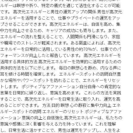
ルギーは瞑想や祈り、特定の儀式を通じて活性化することが可能
です。 高次元エネルギーと男性の運気アップの関係 男性が高次元
エネルギーを活用することで、仕事やプライベートの運気をアッ
プさせることができます。高次元エネルギーは、自信を高め、集
中力を向上させるため、キャリアの成功にも寄与します。また、
エネルギーの流れを整えることで、人間関係も円滑になり、家庭
や職場でのストレスが軽減されます。ある調査によれば、高次元
エネルギーを日常的に活用している男性の約70%が、仕事でのパ
フォーマンスが向上したと報告しています。 高次元エネルギーを
活用する具体的方法 高次元エネルギーを効果的に活用するための
具体的方法を以下に示します。 毎日の瞑想心を静め、内なる声に
耳を傾ける時間を確保します。 エネルギースポットの訪問自然豊
かな場所やパワースポットを訪れることで、エネルギーをリセッ
トします。 ポジティブなアファメーション自分自身への肯定的な
言葉を日常的に繰り返し、意識を高めます。 これらの方法を実践
することで、高次元エネルギーを日常生活に取り入れ、運気を高
めることができます。 方法 目的 瞑想 心の静寂と集中力向上 エネ
ルギースポットの訪問 エネルギーのリセット ポジティブなアファ
メーション 意識の向上と自信強化 高次元エネルギーは、私たちの
意識や感情に深く影響を与える力を持っています。これを理解
し、日常生活に活かすことで、男性は運気をアップし、人生をよ