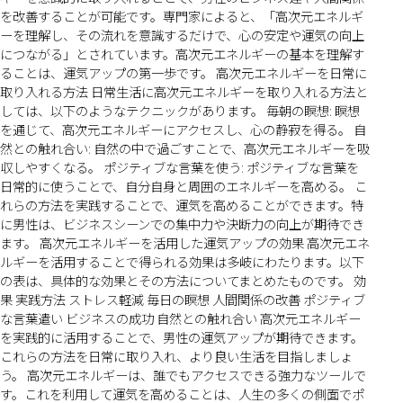
を改善することが可能です。専門家によると、「高次元エネルギ
ーを理解し、その流れを意識するだけで、心の安定や運気の向上
につながる」とされています。高次元エネルギーの基本を理解す
ることは、運気アップの第一歩です。 高次元エネルギーを日常に
取り入れる方法 日常生活に高次元エネルギーを取り入れる方法と
しては、以下のようなテクニックがあります。 毎朝の瞑想: 瞑想
を通じて、高次元エネルギーにアクセスし、心の静寂を得る。 自
然との触れ合い: 自然の中で過ごすことで、高次元エネルギーを吸
収しやすくなる。 ポジティブな言葉を使う: ポジティブな言葉を
日常的に使うことで、自分自身と周囲のエネルギーを高める。 こ
れらの方法を実践することで、運気を高めることができます。特
に男性は、ビジネスシーンでの集中力や決断力の向上が期待でき
ます。 高次元エネルギーを活用した運気アップの効果 高次元エネ
ルギーを活用することで得られる効果は多岐にわたります。以下
の表は、具体的な効果とその方法についてまとめたものです。 効
果 実践方法 ストレス軽減 毎日の瞑想 人間関係の改善 ポジティブ
な言葉遣い ビジネスの成功 自然との触れ合い 高次元エネルギー
を実践的に活用することで、男性の運気アップが期待できます。
これらの方法を日常に取り入れ、より良い生活を目指しましょ
う。 高次元エネルギーは、誰でもアクセスできる強力なツールで
す。これを利用して運気を高めることは、人生の多くの側面でポ