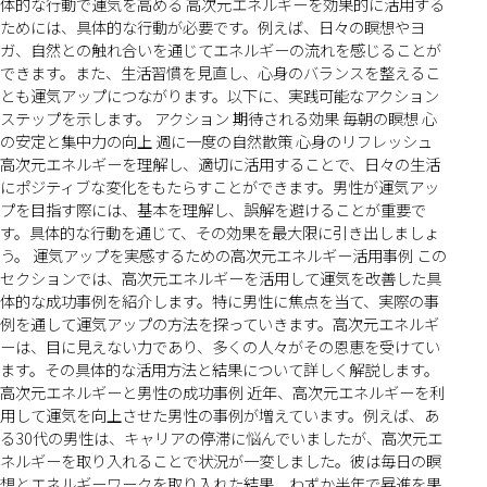
体的な行動で運気を高める 高次元エネルギーを効果的に活用する
ためには、具体的な行動が必要です。例えば、日々の瞑想やヨ
ガ、自然との触れ合いを通じてエネルギーの流れを感じることが
できます。また、生活習慣を見直し、心身のバランスを整えるこ
とも運気アップにつながります。以下に、実践可能なアクション
ステップを示します。 アクション 期待される効果 毎朝の瞑想 心
の安定と集中力の向上 週に一度の自然散策 心身のリフレッシュ
高次元エネルギーを理解し、適切に活用することで、日々の生活
にポジティブな変化をもたらすことができます。男性が運気アッ
プを目指す際には、基本を理解し、誤解を避けることが重要で
す。具体的な行動を通じて、その効果を最大限に引き出しましょ
う。 運気アップを実感するための高次元エネルギー活用事例 この
セクションでは、高次元エネルギーを活用して運気を改善した具
体的な成功事例を紹介します。特に男性に焦点を当て、実際の事
例を通して運気アップの方法を探っていきます。高次元エネルギ
ーは、目に見えない力であり、多くの人々がその恩恵を受けてい
ます。その具体的な活用方法と結果について詳しく解説します。
高次元エネルギーと男性の成功事例 近年、高次元エネルギーを利
用して運気を向上させた男性の事例が増えています。例えば、あ
る30代の男性は、キャリアの停滞に悩んでいましたが、高次元エ
ネルギーを取り入れることで状況が一変しました。彼は毎日の瞑
想とエネルギーワークを取り入れた結果、わずか半年で昇進を果