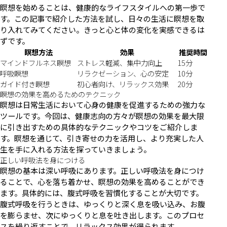
瞑想を始めることは、健康的なライフスタイルへの第一歩で
す。この記事で紹介した方法を試し、日々の生活に瞑想を取
り入れてみてください。きっと心と体の変化を実感できるは
ずです。
瞑想方法
効果
推奨時間
マインドフルネス瞑想
ストレス軽減、集中力向上
15分
呼吸瞑想
リラクゼーション、心の安定
10分
ガイド付き瞑想
初心者向け、リラックス効果
20分
瞑想の効果を高めるためのテクニック
瞑想は日常生活において心身の健康を促進するための強力な
ツールです。今回は、健康志向の方々が瞑想の効果を最大限
に引き出すための具体的なテクニックやコツをご紹介しま
す。瞑想を通じて、引き寄せの力を活用し、より充実した人
生を手に入れる方法を探っていきましょう。
正しい呼吸法を身につける
瞑想の基本は深い呼吸にあります。正しい呼吸法を身につけ
ることで、心を落ち着かせ、瞑想の効果を高めることができ
ます。具体的には、腹式呼吸を習慣化することが大切です。
腹式呼吸を行うときは、ゆっくりと深く息を吸い込み、お腹
を膨らませ、次にゆっくりと息を吐き出します。このプロセ
スを繰り返すことで、リラックス効果が得られます。