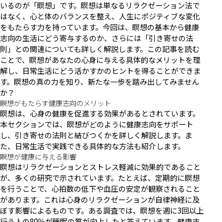
いるのが「瞑想」です。瞑想は単なるリラクゼーション法で
はなく、心と体のバランスを整え、人生にポジティブな変化
をもたらす力を持っています。今回は、瞑想の基本から健康
志向の生活にどう寄与するのか、さらには「引き寄せの法
則」との関連についても詳しく解説します。この記事を読む
ことで、瞑想があなたの心身に与える具体的なメリットを理
解し、日常生活にどう活かすかのヒントを得ることができま
す。瞑想の真の力を知り、新たな一歩を踏み出してみません
か？
瞑想がもたらす健康志向のメリット
瞑想は、心身の健康を促進する効果があるとされています。
本セクションでは、瞑想がどのように健康志向をサポート
し、引き寄せの法則と結びつくかを詳しく解説します。ま
た、日常生活で実践できる具体的な方法も紹介します。
瞑想が健康に与える影響
瞑想はリラクゼーションとストレス軽減に効果的であること
が、多くの研究で示されています。たとえば、定期的に瞑想
を行うことで、心拍数の低下や血圧の安定が観察されること
があります。これは心身のリラクゼーションが自律神経に及
ぼす影響によるものです。ある調査では、瞑想を週に3回以上
行う人の80％が睡眠の質が向上したと答えています。健康志