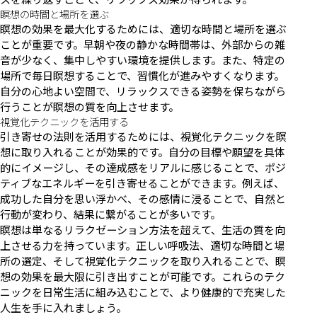
瞑想の時間と場所を選ぶ
瞑想の効果を最大化するためには、適切な時間と場所を選ぶ
ことが重要です。早朝や夜の静かな時間帯は、外部からの雑
音が少なく、集中しやすい環境を提供します。また、特定の
場所で毎日瞑想することで、習慣化が進みやすくなります。
自分の心地よい空間で、リラックスできる姿勢を保ちながら
行うことが瞑想の質を向上させます。
視覚化テクニックを活用する
引き寄せの法則を活用するためには、視覚化テクニックを瞑
想に取り入れることが効果的です。自分の目標や願望を具体
的にイメージし、その達成感をリアルに感じることで、ポジ
ティブなエネルギーを引き寄せることができます。例えば、
成功した自分を思い浮かべ、その感情に浸ることで、自然と
行動が変わり、結果に繋がることが多いです。
瞑想は単なるリラクゼーション方法を超えて、生活の質を向
上させる力を持っています。正しい呼吸法、適切な時間と場
所の選定、そして視覚化テクニックを取り入れることで、瞑
想の効果を最大限に引き出すことが可能です。これらのテク
ニックを日常生活に組み込むことで、より健康的で充実した
人生を手に入れましょう。