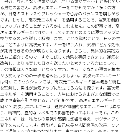
「最近、なんとなく運気が低迷している気がする…」と感じてい
る男性の皆さん、高次元エネルギーをご存知ですか？多くの方
が、日常のストレスやプレッシャーで心身のバランスを崩しがち
です。しかし、高次元エネルギーを活用することで、運気を劇的
にアップさせることができるかもしれません。この記事では、高
次元エネルギーとは何か、そしてそれがどのように運気アップに
寄与するのかを詳しく解説します。 これを読むことで、日々の生
活にどのように高次元エネルギーを取り入れ、実際にどんな効果
が期待できるのかが明らかになります。さらに、具体的な実践方
法もご紹介するので、すぐに試して効果を実感できます。運気を
改善し、より充実した日々を送りたいと考えている方にとって、
この情報は大きな助けとなるですね。さあ、あなたの運気を根本
から変えるための一歩を踏み出しましょう。 高次元エネルギーと
は何か このセクションでは、高次元エネルギーの基本概念と特性
を理解し、男性が運気アップに役立てる方法を探ります。高次元
エネルギーを活用することで、人生におけるさまざまな側面での
成功や幸福を引き寄せることが可能です。 高次元エネルギーとは
何か？ 高次元エネルギーは、通常の物理的なエネルギーとは異な
り、精神的、霊的なレベルでの影響を持つエネルギーです。この
エネルギーは、私たちの意識や感情に影響を与え、ポジティブな
変化をもたらします。例えば、自己成長や人間関係の改善、ひい
ては運気アップにもつながります。専門家によると、高次元エネ