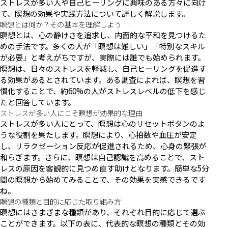
ストレスが多い人や自己ヒーリングに興味のある方々に向け
て、瞑想の効果や実践方法について詳しく解説します。
瞑想とは何か？その基本を理解しよう
瞑想とは、心の静けさを追求し、内面的な平和を見つけるた
めの手法です。多くの人が「瞑想は難しい」「特別なスキル
が必要」と考えがちですが、実際には誰でも始められます。
瞑想は、日々のストレスを軽減し、自己ヒーリングを促進す
る効果があるとされています。ある調査によれば、瞑想を習
慣化することで、約60%の人がストレスレベルの低下を感じ
たと回答しています。
ストレスが多い人にこそ瞑想が効果的な理由
ストレスが多い人にとって、瞑想は心のリセットボタンのよ
うな役割を果たします。瞑想により、心拍数や血圧が安定
し、リラクゼーション反応が促進されるため、心身の緊張が
和らぎます。さらに、瞑想は自己認識を高めることで、スト
レスの原因を客観的に見つめ直す助けとなります。簡単な5分
間の瞑想から始めてみることで、その効果を実感できるです
ね。
瞑想の種類と目的に応じた取り組み方
瞑想にはさまざまな種類があり、それぞれ目的に応じて選ぶ
ことができます。以下の表に、代表的な瞑想の種類とその効