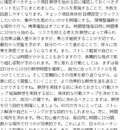
に確認すべきチェック項目 瞑想を始める前に確認しておくべきポ
イントを以下にまとめました。これらを意識することで、失敗を
回避しやすくなります。 チェック項目具体例 目標設定リラックス
したいのか、集中力を高めたいのかを明確にする。 環境整備静か
な場所で行う。携帯電話はオフにする。 時間管理毎日同じ時間帯
に10分から始める。 リスクを抑える考え方 瞑想によって得られ
る効果は個人差がありますが、焦らず継続することが大切です。
最初から完璧を求めず、自分のペースで進めることで、徐々に効
果を実感できるようになります。また、ストレス軽減や自己ヒー
リングには時間がかかることもありますので、長期的な視点で取
り組む姿勢が求められます。 次に取れる行動としては、まずは毎
日5分から10分の瞑想時間を確保し、自分に合ったスタイルを見
つけてください。そして定期的にその効果を振り返りながら、必
要に応じて調整していくことで、より効果的な瞑想生活を送るこ
とができるですね。 瞑想を実践する前に決めておきたい行動ステ
ップ 結論瞑想を実践する前に、具体的な行動ステップを決めてお
くことが、成功への鍵です。 最初に決めるべきこと まずは、瞑想
を行う目的を明確にしましょう。40代の方々にとっては、ストレ
ス解消や自己ヒーリングが主な目的かもしれません。次に、時間
と場所を決めます。特に初心者の方は、毎日同じ時間に10分間、
静かな場所で行うのが効果的です。これにより、日々のルーチン
として習慣化しやすくなります。また、家族や同居人にもその時