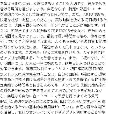
を整える 瞑想に適した環境を整えることも大切です。静かで落ち
着ける場所を選びましょう。自宅ならば、特定の部屋やコーナー
を瞑想スペースとして確保すると良いです。また、照明や温度も
快適な状態に調整してください。 実践時間を決める 毎日続けるた
めには、実践時間を決めてルーチン化することが効果的です。例
えば、朝起きてすぐの10分間や寝る前の15分間など、自分に合っ
た時間帯を見つけましょう。最初は短い時間から始め、徐々に増
やしていくことが推奨されます。 よくある失敗とその対策 初心者
が陥りがちな失敗には、「雑念が多くて集中できない」というも
のがあります。この場合、呼吸に意識を向けたり、ガイド付き瞑
想アプリを利用することで改善できます。また、「続かない」と
いう問題には、友人と一緒に始めたり、瞑想日記をつけることで
対策できます。 瞑想実践前チェックリスト 項目確認内容 目的設
定ストレス軽減や集中力向上など、自分の目的を明確にする 環境
整備静かで落ち着ける場所と快適な照明・温度を確保する 時間設
定実践する時間帯と長さを決めてルーチン化する 失敗対策雑念へ
の対処法や継続の工夫を考える これらのポイントを確認しなが
ら、無理なく自分に合ったペースで瞑想を続け よくある質問
(FAQ) Q: 瞑想を始めるのに必要な費用はどれくらいですか？ A: 瞑
想を始めるための基本的な費用はゼロ円です。自宅で静かな場所
を確保し、無料のオンラインガイドやアプリを利用することで始