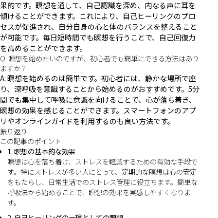
果的です。瞑想を通して、自己認識を深め、内なる声に耳を
傾けることができます。これにより、自己ヒーリングのプロ
セスが促進され、自分自身の心と体のバランスを整えること
が可能です。毎日短時間でも瞑想を行うことで、自己回復力
を高めることができます。
Q: 瞑想を始めたいのですが、初心者でも簡単にできる方法はあり
ますか？
A: 瞑想を始めるのは簡単です。初心者には、静かな場所で座
り、深呼吸を意識することから始めるのがおすすめです。5分
間でも集中して呼吸に意識を向けることで、心が落ち着き、
瞑想の効果を感じることができます。スマートフォンのアプ
リやオンラインガイドを利用するのも良い方法です。
振り返り
この記事のポイント
1. 瞑想の基本的な効果
瞑想は心を落ち着け、ストレスを軽減するための有効な手段で
す。特にストレスが多い人にとって、定期的な瞑想は心の安定
をもたらし、日常生活でのストレス管理に役立ちます。簡単な
呼吸法から始めることで、瞑想の効果を実感しやすくなりま
す。
2. 自己ヒーリングの一環としての瞑想