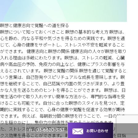
瞑想と健康志向で覚醒への道を探る
瞑想について知っておくべきこと 瞑想の基本的な考え方 瞑想は、
心を静め、内なる平和や気づきを得るための実践です。瞑想を通
じて、心身の健康をサポートし、ストレスや不安を軽減すること
ができます。 健康志向と瞑想の関係 健康志向の人々が瞑想を取り
入れる理由は多岐にわたります。瞑想は、ストレスの軽減、心臓
病や高血圧の予防、免疫力の向上など、健康にプラスの影響を与
えるとされています。 瞑想と覚醒の関係 瞑想を通じて覚醒すると
いう言葉は、自己啓発やスピリチュアルな成長を意味します。瞑
想を継続することで、自己認識や内面の気づきが深まり、より豊
かな人生を送るためのヒントを得ることができます。 瞑想は、日
常生活の中で取り入れやすい簡単な方法から、専門的な指導を受
けることも可能です。自分に合った瞑想のスタイルを見つけ、定
期的に実践することで、心身の健康や覚醒を促進する効果が期待
できます。 例えば、毎朝数分間の瞑想を行うことで、一日の始ま
りを穏やかにし、集中力や創造性を高めることができます。ま
た、ストレスが溜まった時に深呼吸や瞑想を行うことで、リラッ
お問い合わせ
03-6820-3157
TEL
クス効果を得ることができます。 瞑想は、健康志向や覚醒を目指