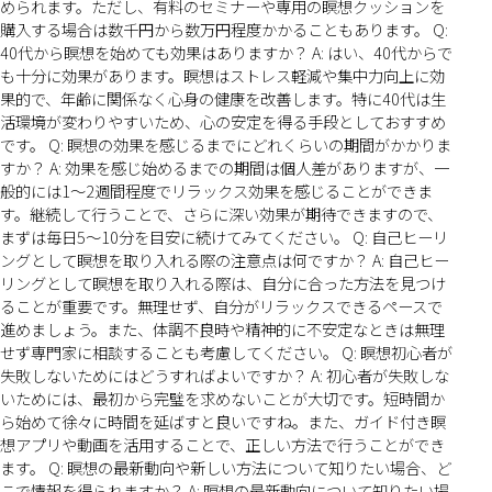
められます。ただし、有料のセミナーや専用の瞑想クッションを
購入する場合は数千円から数万円程度かかることもあります。 Q:
40代から瞑想を始めても効果はありますか？ A: はい、40代からで
も十分に効果があります。瞑想はストレス軽減や集中力向上に効
果的で、年齢に関係なく心身の健康を改善します。特に40代は生
活環境が変わりやすいため、心の安定を得る手段としておすすめ
です。 Q: 瞑想の効果を感じるまでにどれくらいの期間がかかりま
すか？ A: 効果を感じ始めるまでの期間は個人差がありますが、一
般的には1〜2週間程度でリラックス効果を感じることができま
す。継続して行うことで、さらに深い効果が期待できますので、
まずは毎日5〜10分を目安に続けてみてください。 Q: 自己ヒーリ
ングとして瞑想を取り入れる際の注意点は何ですか？ A: 自己ヒー
リングとして瞑想を取り入れる際は、自分に合った方法を見つけ
ることが重要です。無理せず、自分がリラックスできるペースで
進めましょう。また、体調不良時や精神的に不安定なときは無理
せず専門家に相談することも考慮してください。 Q: 瞑想初心者が
失敗しないためにはどうすればよいですか？ A: 初心者が失敗しな
いためには、最初から完璧を求めないことが大切です。短時間か
ら始めて徐々に時間を延ばすと良いですね。また、ガイド付き瞑
想アプリや動画を活用することで、正しい方法で行うことができ
ます。 Q: 瞑想の最新動向や新しい方法について知りたい場合、ど
こで情報を得られますか？ A: 瞑想の最新動向について知りたい場