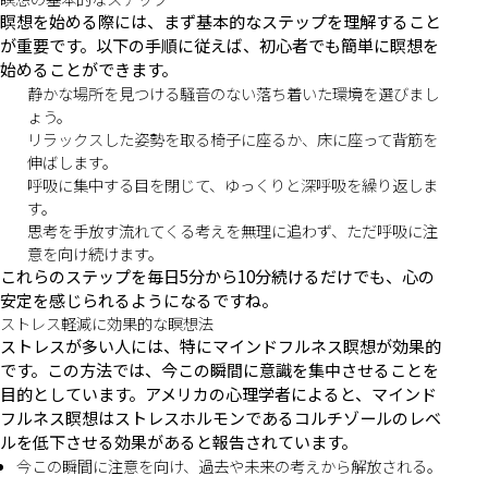
瞑想を始める際には、まず基本的なステップを理解すること
が重要です。以下の手順に従えば、初心者でも簡単に瞑想を
始めることができます。
静かな場所を見つける騒音のない落ち着いた環境を選びまし
ょう。
リラックスした姿勢を取る椅子に座るか、床に座って背筋を
伸ばします。
呼吸に集中する目を閉じて、ゆっくりと深呼吸を繰り返しま
す。
思考を手放す流れてくる考えを無理に追わず、ただ呼吸に注
意を向け続けます。
これらのステップを毎日5分から10分続けるだけでも、心の
安定を感じられるようになるですね。
ストレス軽減に効果的な瞑想法
ストレスが多い人には、特にマインドフルネス瞑想が効果的
です。この方法では、今この瞬間に意識を集中させることを
目的としています。アメリカの心理学者によると、マインド
フルネス瞑想はストレスホルモンであるコルチゾールのレベ
ルを低下させる効果があると報告されています。
今この瞬間に注意を向け、過去や未来の考えから解放される。