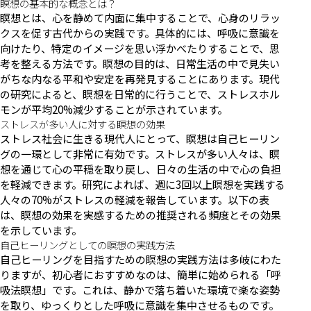
瞑想の基本的な概念とは？
瞑想とは、心を静めて内面に集中することで、心身のリラッ
クスを促す古代からの実践です。具体的には、呼吸に意識を
向けたり、特定のイメージを思い浮かべたりすることで、思
考を整える方法です。瞑想の目的は、日常生活の中で見失い
がちな内なる平和や安定を再発見することにあります。現代
の研究によると、瞑想を日常的に行うことで、ストレスホル
モンが平均20%減少することが示されています。
ストレスが多い人に対する瞑想の効果
ストレス社会に生きる現代人にとって、瞑想は自己ヒーリン
グの一環として非常に有効です。ストレスが多い人々は、瞑
想を通じて心の平穏を取り戻し、日々の生活の中で心の負担
を軽減できます。研究によれば、週に3回以上瞑想を実践する
人々の70%がストレスの軽減を報告しています。以下の表
は、瞑想の効果を実感するための推奨される頻度とその効果
を示しています。
自己ヒーリングとしての瞑想の実践方法
自己ヒーリングを目指すための瞑想の実践方法は多岐にわた
りますが、初心者におすすめなのは、簡単に始められる「呼
吸法瞑想」です。これは、静かで落ち着いた環境で楽な姿勢
を取り、ゆっくりとした呼吸に意識を集中させるものです。