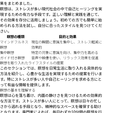
果をまとめました。
瞑想は、ストレスが多い現代社会の中で自己ヒーリングを実
現するための有力な手段です。正しい理解と実践を通じて、
その効果を存分に活用しましょう。初めての方でも簡単に始
められる方法を試し、自分に合ったスタイルを見つけてくだ
さい。
瞑想の種類
目的と効果
マインドフルネス
現在の瞬間に意識を集中し、ストレス軽減に
瞑想
効果的
集中瞑想
特定の対象に意識を向け、集中力を高める
ガイド付き瞑想
音声や映像を使い、リラックス効果を促進
瞑想を取り入れたライフスタイルの提案
このセクションでは、瞑想を日常生活に取り入れる具体的な
方法を紹介し、心豊かな生活を実現するための提案を行いま
す。特にストレスが多い人や自己ヒーリングを求める方にと
って有益な情報を提供します。
瞑想の基本を理解する
瞑想は心を落ち着け、内面の静けさを見つけるための効果的
な方法です。ストレスが多い人にとって、瞑想は日々の忙し
さから逃れる手段となり、精神的なスペースを確保する助け
となります。専門家によれば、毎日わずか10分間の瞑想を行