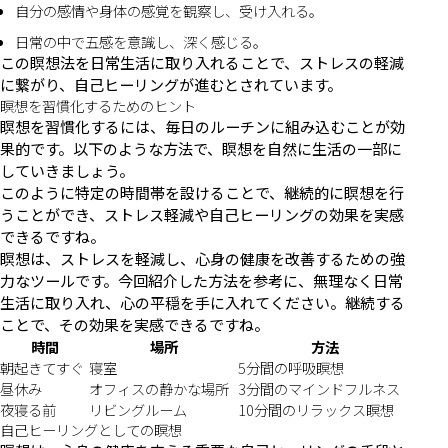
自分の感情や身体の感覚を観察し、受け入れる。
日常の中で五感を意識し、深く感じる。
この瞑想法を日常生活に取り入れることで、ストレスの軽減
に繋がり、自己ヒーリングが進むとされています。
瞑想を習慣化するためのヒント
瞑想を習慣化するには、毎日のルーチンに組み込むことが効
果的です。以下のような方法で、瞑想を自然に生活の一部に
していきましょう。
このように特定の時間帯を設けることで、継続的に瞑想を行
うことができ、ストレス軽減や自己ヒーリングの効果を実感
できるですね。
瞑想は、ストレスを軽減し、心身の健康を改善するための強
力なツールです。今回紹介した方法を参考に、無理なく日常
生活に取り入れ、心の平穏を手に入れてください。継続する
ことで、その効果を実感できるですね。
時間
場所
方法
朝起きてすぐ
寝室
5分間の呼吸瞑想
昼休み
オフィスの静かな場所
3分間のマインドフルネス
夜寝る前
リビングルーム
10分間のリラックス瞑想
自己ヒーリングとしての瞑想