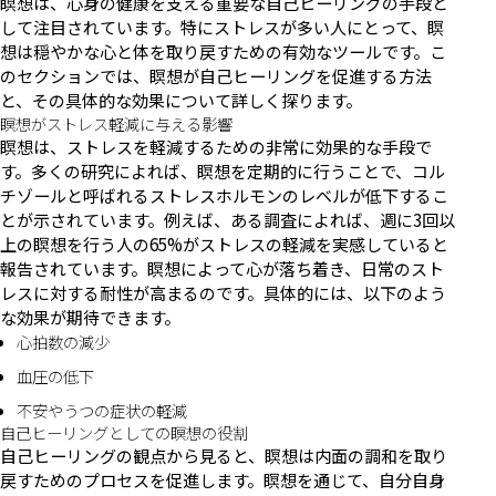
瞑想は、心身の健康を支える重要な自己ヒーリングの手段と
して注目されています。特にストレスが多い人にとって、瞑
想は穏やかな心と体を取り戻すための有効なツールです。こ
のセクションでは、瞑想が自己ヒーリングを促進する方法
と、その具体的な効果について詳しく探ります。
瞑想がストレス軽減に与える影響
瞑想は、ストレスを軽減するための非常に効果的な手段で
す。多くの研究によれば、瞑想を定期的に行うことで、コル
チゾールと呼ばれるストレスホルモンのレベルが低下するこ
とが示されています。例えば、ある調査によれば、週に3回以
上の瞑想を行う人の65%がストレスの軽減を実感していると
報告されています。瞑想によって心が落ち着き、日常のスト
レスに対する耐性が高まるのです。具体的には、以下のよう
な効果が期待できます。
心拍数の減少
血圧の低下
不安やうつの症状の軽減
自己ヒーリングとしての瞑想の役割
自己ヒーリングの観点から見ると、瞑想は内面の調和を取り
戻すためのプロセスを促進します。瞑想を通じて、自分自身