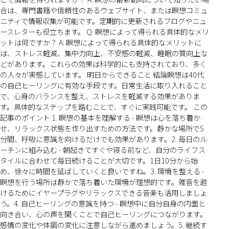
合は、専門書籍や信頼性のあるウェブサイト、または瞑想コミュ
ニティで情報収集が可能です。定期的に更新されるブログやニュ
ースレターも役立ちます。 Q: 瞑想によって得られる具体的なメリ
ットは何ですか？ A: 瞑想によって得られる具体的なメリットに
は、ストレス軽減、集中力向上、不安感の軽減、睡眠の質向上な
どがあります。これらの効果は科学的にも支持されており、多く
の人々が実感しています。 明日からできること 結論瞑想は40代
の自己ヒーリングに有効な手段です。日常生活に取り入れること
で、心身のバランスを整え、ストレスを軽減する効果がありま
す。具体的なステップを踏むことで、すぐに実践可能です。 この
記事のポイント 1. 瞑想の基本を理解する - 瞑想は心を落ち着か
せ、リラックス状態を作り出すための方法です。静かな場所で5
分間、呼吸に意識を向けるだけでも効果があります。2. 毎日のル
ーチンに組み込む - 朝起きてすぐや寝る前など、自分のライフス
タイルに合わせて毎日続けることが大切です。1日10分から始
め、徐々に時間を延ばしていくと良いですね。3. 環境を整える -
瞑想を行う場所は静かで落ち着いた環境が理想的です。雑音を避
けるためにイヤープラグやリラックスできる音楽も活用しましょ
う。4. 自己ヒーリングの意識を持つ - 瞑想中に自分自身の内面と
向き合い、心の声を聞くことで自己ヒーリングにつながります。
感情の変化や体調の変化に注意しながら進めましょう。5. 継続す