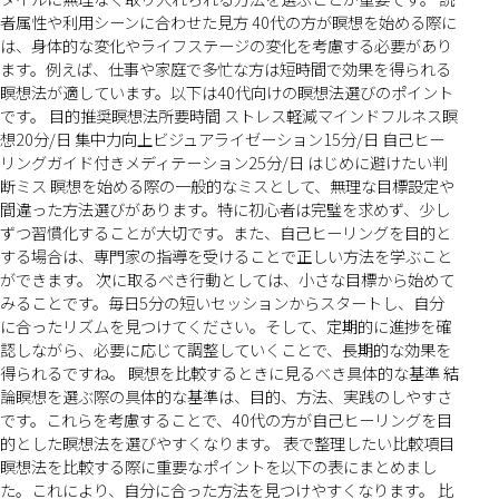
者属性や利用シーンに合わせた見方 40代の方が瞑想を始める際に
は、身体的な変化やライフステージの変化を考慮する必要があり
ます。例えば、仕事や家庭で多忙な方は短時間で効果を得られる
瞑想法が適しています。以下は40代向けの瞑想法選びのポイント
です。 目的推奨瞑想法所要時間 ストレス軽減マインドフルネス瞑
想20分/日 集中力向上ビジュアライゼーション15分/日 自己ヒー
リングガイド付きメディテーション25分/日 はじめに避けたい判
断ミス 瞑想を始める際の一般的なミスとして、無理な目標設定や
間違った方法選びがあります。特に初心者は完璧を求めず、少し
ずつ習慣化することが大切です。また、自己ヒーリングを目的と
する場合は、専門家の指導を受けることで正しい方法を学ぶこと
ができます。 次に取るべき行動としては、小さな目標から始めて
みることです。毎日5分の短いセッションからスタートし、自分
に合ったリズムを見つけてください。そして、定期的に進捗を確
認しながら、必要に応じて調整していくことで、長期的な効果を
得られるですね。 瞑想を比較するときに見るべき具体的な基準 結
論瞑想を選ぶ際の具体的な基準は、目的、方法、実践のしやすさ
です。これらを考慮することで、40代の方が自己ヒーリングを目
的とした瞑想法を選びやすくなります。 表で整理したい比較項目
瞑想法を比較する際に重要なポイントを以下の表にまとめまし
た。これにより、自分に合った方法を見つけやすくなります。 比