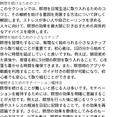
瞑想を続けるためのコツ
このセクションでは、瞑想を日常生活に取り入れるためのコ
ツと、その継続を妨げる要因を克服する方法について詳しく
解説します。ストレスが多い人や自己ヒーリングを求める
人々に向けて、瞑想の効果を最大限に引き出すための具体的
なアドバイスを提供します。
瞑想を始めるための小さなステップ
瞑想を習慣化するには、無理なく始められる小さなステップ
から取り組むことが重要です。初心者は、1日5分から始めて
徐々に時間を延ばしていくと良いですね。例えば、朝目覚め
た直後や、夜寝る前に5分間の瞑想を取り入れることで、心を
落ち着かせる時間を確保できます。また、瞑想用のアプリや
動画を利用することで、ガイド付きの瞑想が可能になり、初
心者でも安心して取り組むことができます。
継続するためのモチベーション維持法
瞑想を続けることが難しいと感じる人は多いです。モチベー
ションを維持するためには、瞑想の効果を明確に意識するこ
とが大切です。例えば、瞑想を行った後に感じるリラックス
感やストレスの軽減を日記に記録することで、その効果を再
認識できます。さらに、瞑想の効果を数値化してみるのも一
つの方法です。以下の表は、瞑想を習慣化することで得られ