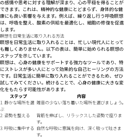
の感情や思考に対する理解が深まり、心の平穏を得ることが
できます。これは、精神的な健康にとどまらず、身体的な健
康にも良い影響を与えます。例えば、繰り返し行う呼吸瞑想
は、呼吸を整え、酸素の供給を最適化し、細胞の修復を促進
します。
瞑想を日常生活に取り入れる方法
瞑想を日常生活に取り入れることは、忙しい現代人にとって
も難しくありません。以下の表は、簡単に始められる瞑想の
ステップを示しています。
瞑想は、心身の健康をサポートする強力なツールであり、特
にストレスが多い人にとって効果的な自己ヒーリングの方法
です。日常生活に簡単に取り入れることができるため、ぜひ
試してみてください。続けることで、心身の健康に大きな変
化をもたらす可能性があります。
ステップ
内容
1. 静かな場所を選
雑音の少ない落ち着いた場所を選びましょう。
ぶ
2. 姿勢を整える
背筋を伸ばし、リラックスした姿勢で座りま
す。
3. 呼吸に集中する
自然な呼吸に意識を向け、深く吸って吐きま
す。