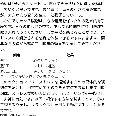
始めは5分からスタートし、慣れてきたら徐々に時間を延ば
していくと良いですね。専門家は「毎日の小さな積み重ね
が、大きな心の変化を生む」と強調しています。
いかがでしたか？瞑想は、心の健康を保つための効果的な手
段です。日々の忙しさの中で、少しでも時間を作り、瞑想を
取り入れてみてください。心の平穏を感じることができ、ス
トレスから解放される感覚を体験できるですね。まずは、簡
単な呼吸法から始めて、瞑想の効果を実感してみてくださ
い。
頻度
効果
週1回
心のリフレッシュ
週3回
ストレス軽減
週5回以上
深いリラクゼーション
ストレスが多い人向けの瞑想テクニック
このセクションでは、ストレスを軽減するための具体的な瞑
想法を紹介し、日常生活で実践できる方法を提案します。瞑
想は、ストレスが多い人にとって自己ヒーリングの手段とし
て非常に有効です。以下に紹介する方法を試すことで、心の
平穏を取り戻し、リラックスした日々を過ごす手助けとなる
ですね。
瞑想の基本的なステップ