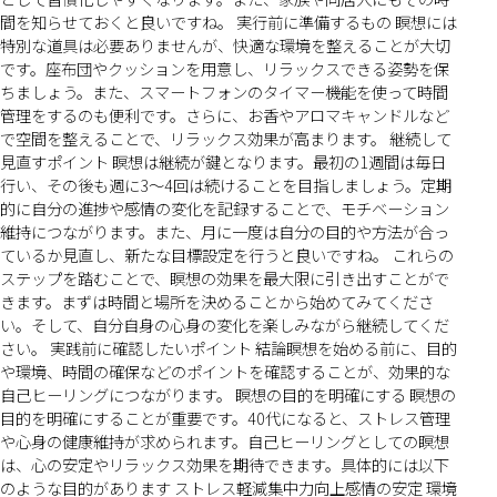
間を知らせておくと良いですね。 実行前に準備するもの 瞑想には
特別な道具は必要ありませんが、快適な環境を整えることが大切
です。座布団やクッションを用意し、リラックスできる姿勢を保
ちましょう。また、スマートフォンのタイマー機能を使って時間
管理をするのも便利です。さらに、お香やアロマキャンドルなど
で空間を整えることで、リラックス効果が高まります。 継続して
見直すポイント 瞑想は継続が鍵となります。最初の1週間は毎日
行い、その後も週に3〜4回は続けることを目指しましょう。定期
的に自分の進捗や感情の変化を記録することで、モチベーション
維持につながります。また、月に一度は自分の目的や方法が合っ
ているか見直し、新たな目標設定を行うと良いですね。 これらの
ステップを踏むことで、瞑想の効果を最大限に引き出すことがで
きます。まずは時間と場所を決めることから始めてみてくださ
い。そして、自分自身の心身の変化を楽しみながら継続してくだ
さい。 実践前に確認したいポイント 結論瞑想を始める前に、目的
や環境、時間の確保などのポイントを確認することが、効果的な
自己ヒーリングにつながります。 瞑想の目的を明確にする 瞑想の
目的を明確にすることが重要です。40代になると、ストレス管理
や心身の健康維持が求められます。自己ヒーリングとしての瞑想
は、心の安定やリラックス効果を期待できます。具体的には以下
のような目的があります ストレス軽減集中力向上感情の安定 環境