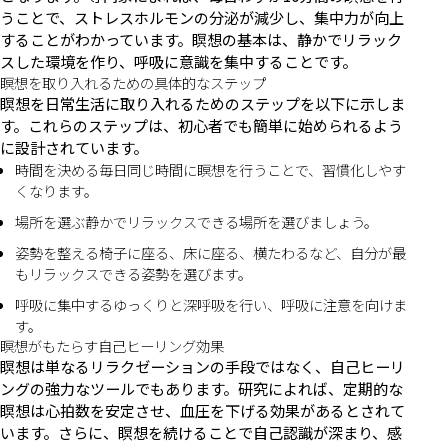
うことで、ストレスホルモンの分泌が減少し、集中力が向上
することがわかっています。瞑想の基本は、静かでリラック
スした環境を作り、呼吸に意識を集中することです。
瞑想を取り入れるための具体的なステップ
瞑想を日常生活に取り入れるためのステップを以下に示しま
す。これらのステップは、初心者でも簡単に始められるよう
に設計されています。
時間を決める毎日同じ時間に瞑想を行うことで、習慣化しやす
くなります。
場所を選ぶ静かでリラックスできる場所を選びましょう。
姿勢を整える椅子に座る、床に座る、横たわるなど、自分が最
もリラックスできる姿勢を選びます。
呼吸に集中するゆっくりと深呼吸を行い、呼吸に注意を向けま
す。
瞑想がもたらす自己ヒーリング効果
瞑想は単なるリラクゼーションの手段ではなく、自己ヒーリ
ングの強力なツールでもあります。研究によれば、定期的な
瞑想は心拍数を安定させ、血圧を下げる効果があるとされて
います。さらに、瞑想を続けることで自己認識が深まり、感