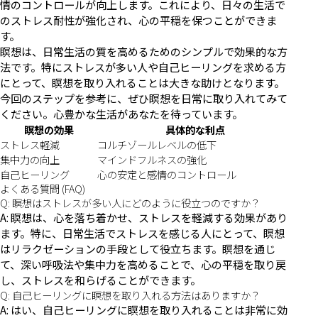
情のコントロールが向上します。これにより、日々の生活で
のストレス耐性が強化され、心の平穏を保つことができま
す。
瞑想は、日常生活の質を高めるためのシンプルで効果的な方
法です。特にストレスが多い人や自己ヒーリングを求める方
にとって、瞑想を取り入れることは大きな助けとなります。
今回のステップを参考に、ぜひ瞑想を日常に取り入れてみて
ください。心豊かな生活があなたを待っています。
瞑想の効果
具体的な利点
ストレス軽減
コルチゾールレベルの低下
集中力の向上
マインドフルネスの強化
自己ヒーリング
心の安定と感情のコントロール
よくある質問 (FAQ)
Q: 瞑想はストレスが多い人にどのように役立つのですか？
A: 瞑想は、心を落ち着かせ、ストレスを軽減する効果があり
ます。特に、日常生活でストレスを感じる人にとって、瞑想
はリラクゼーションの手段として役立ちます。瞑想を通じ
て、深い呼吸法や集中力を高めることで、心の平穏を取り戻
し、ストレスを和らげることができます。
Q: 自己ヒーリングに瞑想を取り入れる方法はありますか？
A: はい、自己ヒーリングに瞑想を取り入れることは非常に効