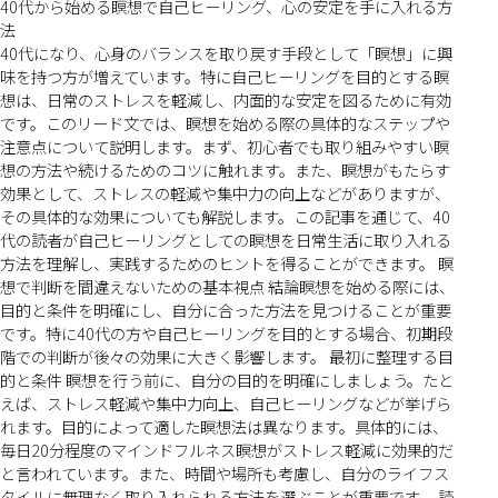
40代から始める瞑想で自己ヒーリング、心の安定を手に入れる方
法
40代になり、心身のバランスを取り戻す手段として「瞑想」に興
味を持つ方が増えています。特に自己ヒーリングを目的とする瞑
想は、日常のストレスを軽減し、内面的な安定を図るために有効
です。このリード文では、瞑想を始める際の具体的なステップや
注意点について説明します。まず、初心者でも取り組みやすい瞑
想の方法や続けるためのコツに触れます。また、瞑想がもたらす
効果として、ストレスの軽減や集中力の向上などがありますが、
その具体的な効果についても解説します。この記事を通じて、40
代の読者が自己ヒーリングとしての瞑想を日常生活に取り入れる
方法を理解し、実践するためのヒントを得ることができます。 瞑
想で判断を間違えないための基本視点 結論瞑想を始める際には、
目的と条件を明確にし、自分に合った方法を見つけることが重要
です。特に40代の方や自己ヒーリングを目的とする場合、初期段
階での判断が後々の効果に大きく影響します。 最初に整理する目
的と条件 瞑想を行う前に、自分の目的を明確にしましょう。たと
えば、ストレス軽減や集中力向上、自己ヒーリングなどが挙げら
れます。目的によって適した瞑想法は異なります。具体的には、
毎日20分程度のマインドフルネス瞑想がストレス軽減に効果的だ
と言われています。また、時間や場所も考慮し、自分のライフス
タイルに無理なく取り入れられる方法を選ぶことが重要です。 読