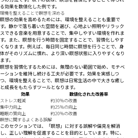
る効果を数値化した例です。
環境を整えることで瞑想を深める
瞑想の効果を高めるためには、環境を整えることも重要で
す。静かで落ち着いた空間を選び、心地よい照明やリラック
スできる音楽を用意することで、集中しやすい環境を作れま
す。また、瞑想を行う時間を固定することで、習慣化しやす
くなります。例えば、毎日同じ時間に瞑想を行うことで、身
体がそのリズムに慣れ、より深い瞑想状態に入りやすくなり
ます。
瞑想を習慣化するためには、無理のない範囲で始め、モチベ
ーションを維持し続ける工夫が必要です。効果を実感しつ
つ、環境を整えることで、瞑想は日常生活の中で大きな癒し
と成長をもたらすツールとなります。
効果
数値化された改善率
ストレス軽減
約30%の改善
集中力向上
約25%の向上
睡眠の質向上
約20%の改善
瞑想に関するよくある誤解
このセクションでは、「瞑想」に対する誤解や偏見を解消
し、正しい理解を促進することを目的としています。特に、