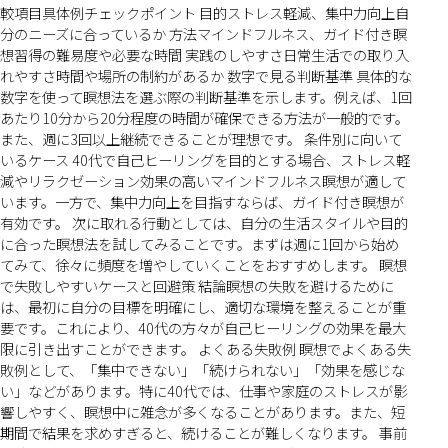
較項目具体例チェックポイント 目的ストレス軽減、集中力向上自
分のニーズに合っているか 方法マインドフルネス、ガイド付き瞑
想習得の難易度や必要な時間 実践のしやすさ日常生活での取り入
れやすさ時間や場所の制約があるか 数字で見る判断基準 具体的な
数字を使って瞑想法を選ぶ際の判断基準を示します。例えば、1回
あたり10分から20分程度の時間が確保できる方法が一般的です。
また、週に3回以上継続できることが理想です。 条件別に向いて
いるケース 40代で自己ヒーリングを目的とする場合、ストレス軽
減やリラクゼーション効果の高いマインドフルネス瞑想が適して
います。一方で、集中力向上を目指すならば、ガイド付き瞑想が
有効です。 次に取れる行動としては、自分の生活スタイルや目的
に合った瞑想法を試してみることです。まずは週に1回から始め
てみて、徐々に頻度を増やしていくことをおすすめします。 瞑想
で失敗しやすいケースと回避策 結論瞑想の失敗を避けるために
は、最初に自分の目標を明確にし、適切な環境を整えることが重
要です。これにより、40代の方々が自己ヒーリングの効果を最大
限に引き出すことができます。 よくある失敗例 瞑想でよくある失
敗例として、「集中できない」「続けられない」「効果を感じな
い」などがあります。特に40代では、仕事や家庭のストレスが影
響しやすく、瞑想中に雑念が多くなることがあります。また、短
期間で結果を求めすぎると、続けることが難しくなります。 事前