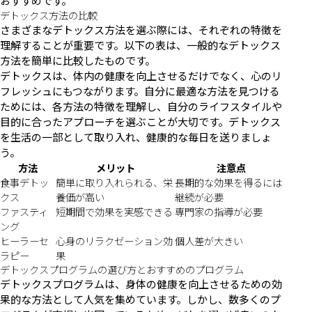
おすすめです。
デトックス方法の比較
さまざまなデトックス方法を選ぶ際には、それぞれの特徴を
理解することが重要です。以下の表は、一般的なデトックス
方法を簡単に比較したものです。
デトックスは、体内の健康を向上させるだけでなく、心のリ
フレッシュにもつながります。自分に最適な方法を見つける
ためには、各方法の特徴を理解し、自分のライフスタイルや
目的に合ったアプローチを選ぶことが大切です。デトックス
を生活の一部として取り入れ、健康的な毎日を送りましょ
う。
方法
メリット
注意点
食事デトッ
簡単に取り入れられる、栄
長期的な効果を得るには
クス
養価が高い
継続が必要
ファスティ
短期間で効果を実感できる
専門家の指導が必要
ング
ヒーラーセ
心身のリラクゼーション効
個人差が大きい
ラピー
果
デトックスプログラムの選び方とおすすめのプログラム
デトックスプログラムは、身体の健康を向上させるための効
果的な方法として人気を集めています。しかし、数多くのプ