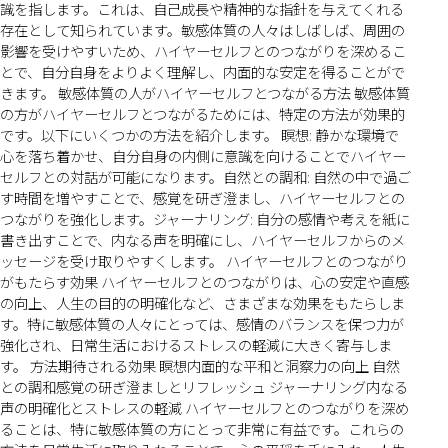
識を指します。これは、自己成長や精神的な指針を与えてくれる
存在として知られています。敏感体質の人々はしばしば、周囲の
影響を受けやすいため、ハイヤーセルフとのつながりを深めるこ
とで、自分自身をよりよく理解し、内面的な安定を得ることがで
きます。 敏感体質の人がハイヤーセルフとつながる方法 敏感体質
の方がハイヤーセルフとつながるためには、特定の方法が効果的
です。以下にいくつかの方法を紹介します。 瞑想: 静かな環境で
心を落ち着かせ、自分自身の内側に意識を向けることでハイヤー
セルフとの対話が可能になります。自然との調和: 自然の中で過ご
す時間を増やすことで、感覚を研ぎ澄まし、ハイヤーセルフとの
つながりを強化します。ジャーナリング: 自分の感情や考えを紙に
書き出すことで、内なる声を明確にし、ハイヤーセルフからのメ
ッセージを受け取りやすくします。 ハイヤーセルフとのつながり
がもたらす効果 ハイヤーセルフとのつながりは、心の安定や直感
の向上、人生の目的の明確化など、さまざまな効果をもたらしま
す。特に敏感体質の人々にとっては、感情のバランスを保つ力が
強化され、日常生活におけるストレスの軽減に大きく寄与しま
す。 方法期待される効果 瞑想内面的な平和と洞察力の向上 自然
との調和感覚の研ぎ澄ましとリフレッシュ ジャーナリング内なる
声の明確化とストレスの軽減 ハイヤーセルフとのつながりを深め
ることは、特に敏感体質の方にとって非常に有益です。これらの