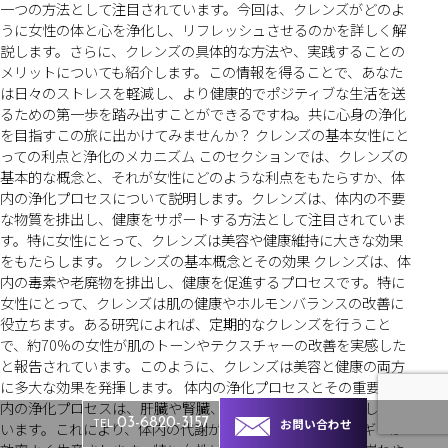
一つの方法として注目されています。今回は、クレンズがどのよ
うに女性の体と心を浄化し、リフレッシュさせるのかを詳しく解
説します。さらに、クレンズの具体的な方法や、実践することの
メリットについても紹介します。この情報を得ることで、あなた
は日々のストレスを軽減し、より健康的でポジティブな生活を送
るための第一歩を踏み出すことができるですね。共に心身の浄化
を目指すこの旅に出かけてみませんか？ クレンズの基本女性にと
っての利点と浄化のメカニズム このセクションでは、クレンズの
基本的な概念と、それが女性にどのような利点をもたらすか、体
内の浄化プロセスについて説明します。クレンズは、体内の不要
な物質を排出し、健康をサポートする方法として注目されていま
す。特に女性にとって、クレンズは美容や健康維持に大きな効果
をもたらします。 クレンズの基本概念とその効果 クレンズは、体
内の毒素や老廃物を排出し、健康を促進するプロセスです。特に
女性にとって、クレンズは肌の健康やホルモンバランスの改善に
役立ちます。ある研究によれば、定期的なクレンズを行うこと
で、約70%の女性が肌のトーンやテクスチャーの改善を実感した
と報告されています。このように、クレンズは美容と健康の両方
に多大な効果を発揮します。 体内の浄化プロセスとその重要性 体
内の浄化プロセスは、肝臓や腎臓、皮膚などの器官が協力して行
お問い合わせ
03-6820-3157
います。これにより、体内の代謝が正常に機能し、エネルギーが
TEL