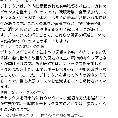
デトックスとは何か？
デトックスは、体内に蓄積された有害物質を排出し、身体の
バランスを整えるプロセスです。環境汚染、食品添加物、ス
トレスなどが原因で、体内には多くの毒素が蓄積される可能
性があります。これらの毒素が蓄積すると、慢性疲労や肌荒
れ、消化不良といった健康問題を引き起こすことがありま
す。デトックスを行うことで、これらの問題を軽減し、体の
自然な浄化プロセスをサポートします。
デトックスの健康への影響
デトックスがもたらす健康への影響は多岐にわたります。例
えば、消化器系の改善や免疫力の向上、精神的なクリアさな
どが挙げられます。ある研究では、デトックスを実施した
人々の70%以上が、エネルギーレベルの向上や肌の改善を報
告しています。また、デトックスを通じて体内の炎症を抑え
ることで、慢性疾患のリスクを低減することも期待されてい
ます。
効果的なデトックスの方法
デトックスを効果的に行うためには、適切な方法を選ぶこと
が重要です。一般的なデトックス方法としては、次のような
ものがあります。
水分摂取量を増やし、体内の老廃物を排出する。