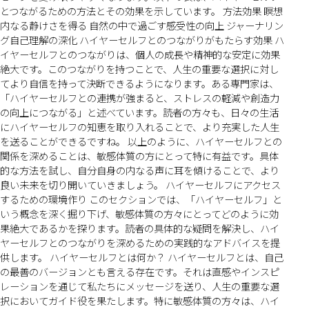
とつながるための方法とその効果を示しています。 方法効果 瞑想
内なる静けさを得る 自然の中で過ごす感受性の向上 ジャーナリン
グ自己理解の深化 ハイヤーセルフとのつながりがもたらす効果 ハ
イヤーセルフとのつながりは、個人の成長や精神的な安定に効果
絶大です。このつながりを持つことで、人生の重要な選択に対し
てより自信を持って決断できるようになります。ある専門家は、
「ハイヤーセルフとの連携が強まると、ストレスの軽減や創造力
の向上につながる」と述べています。読者の方々も、日々の生活
にハイヤーセルフの知恵を取り入れることで、より充実した人生
を送ることができるですね。 以上のように、ハイヤーセルフとの
関係を深めることは、敏感体質の方にとって特に有益です。具体
的な方法を試し、自分自身の内なる声に耳を傾けることで、より
良い未来を切り開いていきましょう。 ハイヤーセルフにアクセス
するための環境作り このセクションでは、「ハイヤーセルフ」と
いう概念を深く掘り下げ、敏感体質の方々にとってどのように効
果絶大であるかを探ります。読者の具体的な疑問を解決し、ハイ
ヤーセルフとのつながりを深めるための実践的なアドバイスを提
供します。 ハイヤーセルフとは何か？ ハイヤーセルフとは、自己
の最善のバージョンとも言える存在です。それは直感やインスピ
レーションを通じて私たちにメッセージを送り、人生の重要な選
択においてガイド役を果たします。特に敏感体質の方々は、ハイ