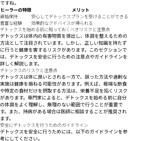
ですね。
ヒーラーの特徴
メリット
資格保持
安心してデトックスプランを受けることができる
豊富な経験
効果的なアドバイスが得られる
デトックスを始める前に知っておくべきリスクと注意点
デトックスは体内の有害物質を排出し、体調を整えるための
方法として注目されています。しかし、正しい知識を持たず
に行うと健康を害するリスクがあります。このセクションで
は、デトックスを安全に行うための注意点やガイドラインを
詳しく解説します。
デトックスのリスクと注意点
デトックスは体に良いとされる一方で、誤った方法や過剰な
実施は健康を損ねる可能性があります。例えば、極端な断食
や特定の食材だけを摂取する方法は、栄養不足を招くリスク
があります。専門家によると、デトックスを始める前に自分
の体調をよく理解し、無理のない範囲で行うことが重要で
す。また、持病がある場合は医師に相談することが推奨され
ます。
安全にデトックスを行うためのガイドライン
デトックスを安全に行うためには、以下のガイドラインを参
考にしてください。