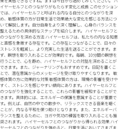
果を実感できるですね。まずは今日から始めてみてください。 ハ
イヤーセルフとのつながりがもたらす変化と成長 このセクション
では、ハイヤーセルフと呼ばれる内なる自分とのつながりを深
め、敏感体質の方が日常生活で効果絶大な変化を感じる方法につ
いて解説します。自分自身をより深く理解し、心身のバランスを
整えるための具体的なステップを紹介します。 ハイヤーセルフと
のつながりを深める方法 ハイヤーセルフは、私たちの内なる知恵
と直感を象徴する存在です。この存在とつながることで、日々の
ストレスを軽減し、より充実した生活を送ることができます。ま
ず、瞑想を取り入れることが効果的です。毎朝、10分間の瞑想を
行うことで、心を静め、ハイヤーセルフとの対話を深めることが
できます。また、ジャーナリングもおすすめです。日記を書くこ
とで、潜在意識からのメッセージを受け取りやすくなります。 敏
感体質の方に効果的な対策 敏感体質の方は、環境の影響を受けや
すく、ストレスを感じやすい傾向にあります。ハイヤーセルフと
のつながりを強化することで、これらの影響を緩和することがで
きます。具体的には、エネルギーの保護を意識することが重要で
す。例えば、自然の中での散歩や、リラックスできる音楽を聴く
ことが、内なる平和を保つ助けとなります。また、エネルギーバ
ランスを整えるために、ヨガや気功の練習を取り入れることも推
奨されます。 ハイヤーセルフとのつながりから得られる効果 ハイ
ヤーセルフとのつながりを強めると、日常生活においてさまざま