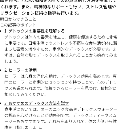
識を持ち、心身の調和を図るための具体的な方法を提案して
くれます。また、精神的なサポートも行い、ストレス管理や
リラクゼーション技術の指導も行います。
明日からできること
この記事のポイント
1. デトックスの重要性を理解する
デトックスは体内の毒素を除去し、健康を促進するために非常
に重要です。日常生活でのストレスや不摂生な食生活が体に溜
まった毒素を増やすため、定期的なデトックスが必要です。ま
ずは、自然な形でデトックスを取り入れることから始めてみま
しょう。
2. ヒーラーの活用
ヒーラーは心身の浄化を助け、デトックス効果を高めます。専
門のヒーラーと定期的にセッションを持つことで、心のデトッ
クスも進められます。信頼できるヒーラーを見つけ、積極的に
相談してみてください。
3. おすすめのデトックス方法を試す
食生活においては、オーガニック食品やデトックスウォーター
の摂取を心がけることが効果的です。デトックスティーやスム
ージーもおすすめです。これらを取り入れて、体の内側から健
康を目指しましょう。