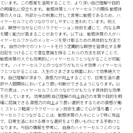
ています。この感覚を活用することで、より深い自己理解や目的
の明確化に役立ちます。 敏感体質とハイヤーセルフの関係 敏感体
質の人々は、外部からの刺激に対して非常に敏感であるため、ハ
イヤーセルフとのつながりがしやすいと言われています。例え
ば、瞑想やヨガなどのリラクゼーション技術を通じて、内なる声
を聞く能力が高まることがあります。以下は、敏感体質の人がハ
イヤーセルフからのメッセージを受け取るための具体的な方法で
す。 自然の中でのリトリートを行う定期的な瞑想を習慣化する夢
日記をつけることで潜在意識を探る これらの方法を試すことで、
敏感体質の人でも効果的にハイヤーセルフとつながることが可能
です。 ハイヤーセルフとのつながりがもたらす効果 ハイヤーセル
フとつながることは、人生のさまざまな側面において効果絶大で
す。自己理解が深まり、直感力が向上することで、日常生活の選
択や人間関係においてより良い判断ができるようになります。以
下の表は、ハイヤーセルフとのつながりがもたらす具体的な効果
を示しています。 効果説明 自己理解の向上自己の本質や目的を明
確に認識できる 直感力の向上より良い選択をするための直感が働
く ストレス軽減リラクゼーション技術を通じて心が落ち着く ハイ
ヤーセルフとつながることは、敏感体質の人々にとって特に有益
で、日常生活における様々な選択をより良いものにする手助けと
なります。今回の情報を参考に、自身のハイヤーセルフとのつな