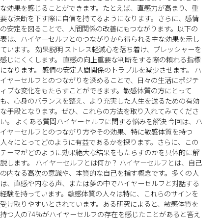
な効果を感じることができます。たとえば、直感力が高まり、重
要な決断を下す際に自信を持てるようになります。さらに、感情
の安定を図ることで、人間関係の改善にもつながります。以下の
表は、ハイヤーセルフとのつながりから得られる主な効果を示し
ています。 効果説明 ストレス軽減心を落ち着け、プレッシャーを
感じにくくします。 直感の向上重要な判断をする際の頼れる指標
になります。 感情の安定人間関係のトラブルを減少させます。 ハ
イヤーセルフとのつながりを深めることで、日々の生活にポジテ
ィブな変化をもたらすことができます。敏感体質の方にとって
も、心身のバランスを整え、より充実した人生を送るための有効
な手段となります。ぜひ、これらの方法を取り入れてみてくださ
い。 よくある質問ハイヤーセルフに関する悩みを解決 今回は、ハ
イヤーセルフとのつながり方やその効果、特に敏感体質を持つ
人々にとってどのように有益であるかを探ります。さらに、この
テーマがどのように効果絶大な結果をもたらすのかを具体的に解
説します。 ハイヤーセルフとは何か？ ハイヤーセルフとは、自己
の内なる高次の意識や、本質的な自己を指す概念です。多くの人
は、直感や内なる声、または夢の中でハイヤーセルフと対話する
経験を持っています。敏感体質の人々は特に、これらのサインを
受け取りやすいとされています。ある研究によると、敏感体質を
持つ人の74%がハイヤーセルフの存在を感じたことがあると答え