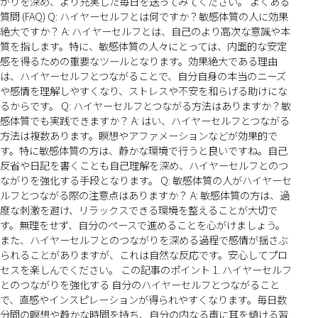
がりを深め、より充実した毎日を送ってみてください。 よくある
質問 (FAQ) Q: ハイヤーセルフとは何ですか？敏感体質の人に効果
絶大ですか？ A: ハイヤーセルフとは、自己のより高次な意識や本
質を指します。特に、敏感体質の人々にとっては、内面的な安定
感を得るための重要なツールとなります。効果絶大である理由
は、ハイヤーセルフとつながることで、自分自身の本当のニーズ
や感情を理解しやすくなり、ストレスや不安を和らげる助けにな
るからです。 Q: ハイヤーセルフとつながる方法はありますか？敏
感体質でも実践できますか？ A: はい、ハイヤーセルフとつながる
方法は複数あります。瞑想やアファメーションなどが効果的で
す。特に敏感体質の方は、静かな環境で行うと良いですね。自己
反省や日記を書くことも自己理解を深め、ハイヤーセルフとのつ
ながりを強化する手段となります。 Q: 敏感体質の人がハイヤーセ
ルフとつながる際の注意点はありますか？ A: 敏感体質の方は、過
度な刺激を避け、リラックスできる環境を整えることが大切で
す。無理をせず、自分のペースで進めることを心がけましょう。
また、ハイヤーセルフとのつながりを深める過程で感情が揺さぶ
られることがありますが、これは自然な反応です。安心してプロ
セスを楽しんでください。 この記事のポイント 1. ハイヤーセルフ
とのつながりを強化する 自分のハイヤーセルフとつながること
で、直感やインスピレーションが得られやすくなります。毎日数
分間の瞑想や静かな時間を持ち、自分の内なる声に耳を傾ける習