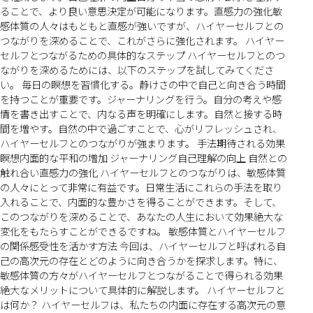
ることで、より良い意思決定が可能になります。直感力の強化敏
感体質の人々はもともと直感が強いですが、ハイヤーセルフとの
つながりを深めることで、これがさらに強化されます。 ハイヤー
セルフとつながるための具体的なステップ ハイヤーセルフとのつ
ながりを深めるためには、以下のステップを試してみてくださ
い。 毎日の瞑想を習慣化する。静けさの中で自己と向き合う時間
を持つことが重要です。ジャーナリングを行う。自分の考えや感
情を書き出すことで、内なる声を明確にします。自然と接する時
間を増やす。自然の中で過ごすことで、心がリフレッシュされ、
ハイヤーセルフとのつながりが強まります。 手法期待される効果
瞑想内面的な平和の増加 ジャーナリング自己理解の向上 自然との
触れ合い直感力の強化 ハイヤーセルフとのつながりは、敏感体質
の人々にとって非常に有益です。日常生活にこれらの手法を取り
入れることで、内面的な豊かさを得ることができます。そして、
このつながりを深めることで、あなたの人生において効果絶大な
変化をもたらすことができるですね。 敏感体質とハイヤーセルフ
の関係感受性を活かす方法 今回は、ハイヤーセルフと呼ばれる自
己の高次元の存在とどのように向き合うかを探求します。特に、
敏感体質の方々がハイヤーセルフとつながることで得られる効果
絶大なメリットについて具体的に解説します。 ハイヤーセルフと
は何か？ ハイヤーセルフは、私たちの内面に存在する高次元の意