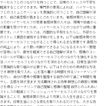
ヤーセルフとのつながりを持つことで、日常のストレスや不安を
軽減することができます。専門家の意見によれば、ハイヤーセル
フとのコミュニケーションを意識的に行うことで、自己理解が深
まり、自己肯定感が高まるとされています。 敏感体質の人々にと
ってのハイヤーセルフの恩恵 敏感体質の人々は、環境や他者から
の影響を受けやすいため、ハイヤーセルフとのつながりは特に重
要です。ハイヤーセルフは、内面的な平和をもたらし、外部から
のストレス要因を緩和する手助けをします。以下は敏感体質の方
がハイヤーセルフとつながることで得られる主な恩恵です 直感力
の向上により、より良い判断ができるようになるエネルギー管理
が容易になり、疲労を軽減できる自己理解が深まり、感情のコン
トロールが可能になる ハイヤーセルフとのつながりを強化する方
法 ハイヤーセルフとのつながりを深めるためには、日常生活の中
で意識的な取り組みが必要です。以下はそのための具体的な方法
です 瞑想を取り入れ、心を落ち着ける時間を作るジャーナリング
を行い、自分の思考や感情を整理する自然の中で過ごす時間を増
やし、五感を研ぎ澄ます 方法期待される効果 瞑想心の静寂と明晰
さを得る ジャーナリング自己理解と感情の整理 自然とのふれあい
ストレスの軽減とリフレッシュ ハイヤーセルフとのつながりを意
識することで、敏感体質の方もより充実した人生を送ることがで
きます。日常生活に小さな変化を取り入れるだけでも、大きな効