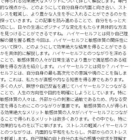
で得られる効果絶大なメリットについて詳しく解説します。専門
的な視点から、どのようにして自分自身の内面と向き合い、スト
レスを軽減し、より豊かな人生を手に入れることができるのかを
探っていきます。この記事を読み進めることで、自分をもっと大
切にし、日々の生活にポジティブな変化をもたらす具体的な方法
を見つけることができるですね。 ハイヤーセルフとは何か自己理
解の鍵を握る概念 今回は、ハイヤーセルフと敏感体質の関係性に
ついて探り、どのようにして効果絶大な結果を得ることができる
かを具体的に解説します。ハイヤーセルフとのつながりを深める
ことで、敏感体質の人々が日常生活でより豊かで満足感のある経
験を得る方法を紹介します。 ハイヤーセルフとは何か？ ハイヤー
セルフとは、自分自身の最も高次元での意識や魂のことを指しま
す。これは、私たちが直感や内なる知恵を得る源でもあります。
多くの人が、瞑想や自己反省を通じてハイヤーセルフとつながる
ことで、人生の方向性や目的を明確にしようとしています。特に
敏感体質の人々は、外部からの刺激に過敏であるため、内なる安
定を得るためにこのつながりが重要です。 敏感体質の人が得られ
る効果絶大なメリット 敏感体質の人々がハイヤーセルフとつなが
ることで得られるメリットは数多くあります。その中でも、特に
効果的なものを以下に挙げます。 ストレスの軽減ハイヤーセルフ
とのつながりは、内面的な平和をもたらし、外部からのストレス
を軽減します。自己理解の向上自分の本当の感情や欲求を理解す