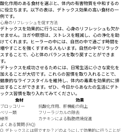
酸化作用のある食材を選ぶと、体内の有害物質を中和するの
に役立ちます。以下の表は、デトックス効果の高い食材の一
例です。
心身のリフレッシュを促す方法
デトックスを効果的に行うには、心身のリフレッシュも欠か
せません。ヨガや瞑想は、ストレスを軽減し、心の浄化を助
けてくれます。ヒーラーの中には、自然の中で過ごす時間を
増やすことを強くすすめる人もいます。自然の中でリラック
スすることで、心と体のバランスを取り戻すことができま
す。
デトックスを成功させるためには、日常生活に小さな変化を
加えることが大切です。これらの習慣を取り入れることで、
健康的なライフスタイルを維持し、体内の毒素を効果的に排
出することができます。ぜひ、今日からあなたの生活にデト
ックス習慣を取り入れてみてください。
食材
効果
ブロッコリー
抗酸化作用、肝機能の向上
ベリー類
フリーラジカルの除去
緑茶
カテキンによる脂肪燃焼促進
よくある質問 (FAQ)
Q: デトックスとは何ですか？どのようにして効果的に行うことが