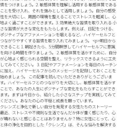
慣をつけましょう。2. 敏感体質を理解し活用する 敏感体質である
ことを受け入れ、それを強みとして活用しましょう。自分の感受
性を大切にし、周囲の環境を整えることでストレスを軽減し、心
地よく過ごすことができます。3. 効果絶大な習慣を取り入れる 小
さな習慣が大きな変化をもたらします。例えば、日記をつける、
ポジティブなアファメーションを唱えるなど、ハイヤーセルフと
つながりやすくする習慣を取り入れてみましょう。 <p>明日から
できること 1. 朝起きたら、5分間瞑想してハイヤーセルフに意識
を向ける時間を作りましょう。 2. 敏感体質を活かすために、自分
が心地よく感じられる空間を整え、リラックスできるように工夫
してみてください。 3. 日記やアファメーションを毎日のルーチン
に加え、ハイヤーセルフからのメッセージを記録しておくことを
始めましょう。 この記事を読んでいただきありがとうございま
す。ハイヤーセルフとのつながりを大切にし、敏感体質を活かす
ことで、あなたの人生にポジティブな変化をもたらすことができ
ます。まずは今日から、紹介した小さなステップを実践してみて
ください。あなたの心の平穏と成長を願っています。
クレンズと浄化で新しい自分を発見する女性たちのストーリー
最近、ストレスや不規則な生活でなんだか体が重く感じたり、心
が晴れないと感じることはありませんか？特に女性にとって、心
と体の浄化を目的とした「クレンズ」は、そんな悩みを解決する