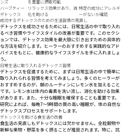
ンズ
を豊富に摂取可能
ハーブティー
リラックス効果があり、消
特定の成分にアレルギ
デトックス
化を助ける
ーがないか確認
成功するデトックスのための生活習慣の見直し
デトックスを成功させるためには、日常生活の中で取り入れ
るべき習慣やライフスタイルの改善が重要です。このセクシ
ョンでは、デトックス効果を最大限に引き出すための具体的
な方法を紹介します。ヒーラーのおすすめする実践的なアド
バイスをもとに、健康的なライフスタイルを手に入れましょ
う。
日常生活に取り入れるデトックス習慣
デトックスを促進するために、まずは日常生活の中で簡単に
取り入れられる習慣を考えてみましょう。多くのヒーラーが
おすすめするのが、朝のルーティンにレモン水を加えること
です。レモン水は体内の毒素を洗い流し、消化を助ける効果
があります。また、十分な睡眠を確保することも重要です。
研究によれば、毎晩7〜9時間の質の高い睡眠が、体の自然な
デトックスプロセスをサポートします。
デトックスを助ける食生活の改善
食生活の見直しもデトックスには欠かせません。全粒穀物や
新鮮な果物・野菜を多く摂ることが推奨されます。特に、抗