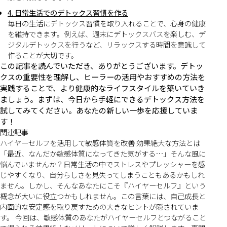
4. 日常生活でのデトックス習慣を作る
毎日の生活にデトックス習慣を取り入れることで、心身の健康
を維持できます。例えば、週末にデトックスバスを楽しむ、デ
ジタルデトックスを行うなど、リラックスする時間を意識して
作ることが大切です。
この記事を読んでいただき、ありがとうございます。デトッ
クスの重要性を理解し、ヒーラーの活用やおすすめの方法を
実践することで、より健康的なライフスタイルを築いていき
ましょう。まずは、今日から手軽にできるデトックス方法を
試してみてください。あなたの新しい一歩を応援していま
す！
関連記事
ハイヤーセルフを活用して敏感体質を改善 効果絶大な方法とは
「最近、なんだか敏感体質になってきた気がする…」そんな風に
悩んでいませんか？日常生活の中でストレスやプレッシャーを感
じやすくなり、自分らしさを見失ってしまうこともあるかもしれ
ません。しかし、そんなあなたにこそ『ハイヤーセルフ』という
概念が大いに役立つかもしれません。この言葉には、自己成長と
内面的な安定感を取り戻すための大きなヒントが隠されていま
す。 今回は、敏感体質のあなたがハイヤーセルフとつながること