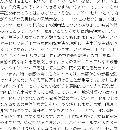
方法を日常生活に取り入れることで、心の平穏を手に入れ、人生
をより充実させることができるですね。今すぐにでも、これらの
実践を始めてみてはいかがでしょうか。 ハイヤーセルフとのつな
がりを深める実践法効果絶大なテクニック このセクションでは、
ハイヤーセルフの概念とその活用法について探ります。敏感体質
の方にとって、ハイヤーセルフとのつながりは効果絶大で、より
良い生活を実現するための鍵となるかもしれません。読者がハイ
ヤーセルフを活用する具体的な方法を理解し、実生活で実践でき
るようにすることを目的としています。 ハイヤーセルフとは何
か？ ハイヤーセルフとは、自己の中で最も高次元の自己を指し、
直感や内なる知恵を象徴します。多くのスピリチュアルな実践者
は、ハイヤーセルフを通じて人生の目的や方向性を見出すとされ
ています。特に敏感体質の方々にとっては、外部からの影響を受
けやすいため、内なる声に耳を傾けることが重要です。統計によ
れば、ハイヤーセルフとのつながりを意識的に持つ人の70%が、
精神的な安定感が増したと報告しています。 敏感体質の方がハイ
ヤーセルフとつながる方法 敏感体質の方々がハイヤーセルフとつ
ながるための具体的な方法をいくつか紹介します。まず、瞑想は
非常に有効です。毎日短時間でも瞑想を行うことで、内なる静け
さを取り戻しやすくなります。また、自然の中で過ごす時間を増
やすことで、感受性が研ぎ澄まされ、ハイヤーセルフからのメッ
セージを受け取りやすくなります。以下の表は、ハイヤーセルフ