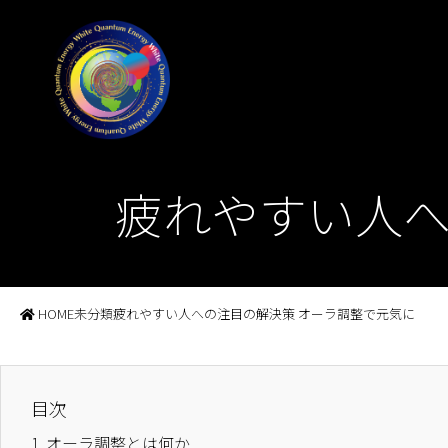
疲れやすい人へ
HOME
未分類
疲れやすい人への注目の解決策 オーラ調整で元気に
目次
1.
オーラ調整とは何か