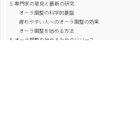
5.
専門家の意見と最新の研究
オーラ調整の科学的基盤
疲れやすい人へのオーラ調整の効果
オーラ調整を始める方法
6.
オーラ調整を始めるためのリソース
オーラ調整の基本ツール
オーラ調整のためのリソース
オーラ調整を始めるためのステップ一覧
7.
よくある質問 (FAQ)
Q: オーラ調整はどのようにして疲れやすい人を助け
か？
Q: 疲れやすい原因として考えられるオーラの乱れを
法はありますか？
Q: オーラ調整を受けることが注目されている理由は
8.
振り返り
この記事のポイント