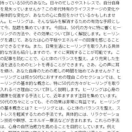
持っている50代のあなた。日々の忙しさやストレスで、自分自身
を見失っていませんか？この年代特有のライフステージの変化や
身体的な変化が、あなたの心に負担をかけているかもしれませ
ん。ヒーリングは、そんな悩みを解消するための有効な手段とし
て今、話題を集めています。 今回は、50代の方々に特に響くヒー
リングの方法や、その効果について詳しく解説します。ヒーリン
グを通じて、あなたは心の平穏やエネルギーの回復を感じること
ができるですね。また、日常生活にヒーリングを取り入れる具体
的な方法も紹介しますので、すぐに実践することが可能です。 こ
の記事を読むことで、心と体のバランスを整え、より充実した生
活を送るためのヒントを得ることができます。さあ、心の声に耳
を傾け、あなた自身のための癒しの時間を始めてみませんか？ ヒ
ーリングとは何か50代におすすめの理由 このセクションでは、ヒ
ーリングの基本的な概念と、特に50代の方々がヒーリングを取り
入れるべき理由について詳しく説明します。ヒーリングは心身の
健康を促進する手法として、近年ますます注目を集めています。
50代の方々にとっても、その効果は非常に有益です。 ヒーリング
の基本概念とは？ ヒーリングとは、心と体のバランスを整え、ス
トレスを軽減するための手法です。具体的には、リラクゼーショ
ン技術や瞑想、エネルギー療法などが含まれます。これらの手法
は、心身の自然治癒力を高めることを目的としています。例え