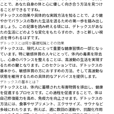
ことで、あなた自身の体と心に優しく向き合う方法を見つけ
ることができるですね。
デトックスの効果や具体的な実践方法を知ることで、より健
やかでバランスの取れた生活を送るための第一歩を踏み出し
ましょう。この記事を読み終える頃には、デトックスがあな
たの生活にどのような変化をもたらすのか、きっと新しい視
点を得られるはずです。
デトックスとは何か基礎知識とその効果
デトックスは、現代人にとって重要な健康習慣の一部となっ
ています。特に敏感体質の人々にとって、体内の毒素を除去
し、心身のバランスを整えることは、高波動の生活を実現す
るための鍵となります。このセクションでは、デトックスの
基本から、敏感体質の方におすすめの方法、そして高波動な
状態を維持するための具体的なアドバイスを提供します。
デトックスの基本とは？
デトックスとは、体内に蓄積された有害物質を排出し、健康
を促進するプロセスです。この過程を促進することで、体は
自己修復能力を高め、免疫力を向上させます。デトックスの
方法には、食事やサプリメント、エクササイズ、サウナなど
多岐にわたります。例えば、週に数回の運動や、抗酸化作用