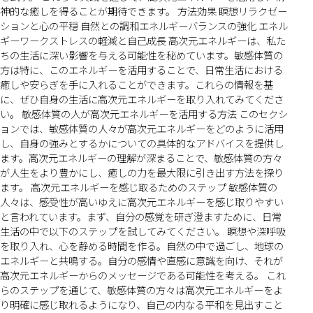
神的な癒しを得ることが期待できます。 方法効果 瞑想リラクゼー
ションと心の平穏 自然との調和エネルギーバランスの強化 エネル
ギーワークストレスの軽減と自己成長 高次元エネルギーは、私た
ちの生活に深い影響を与える可能性を秘めています。敏感体質の
方は特に、このエネルギーを活用することで、日常生活における
癒しや安らぎを手に入れることができます。これらの情報を基
に、ぜひ自身の生活に高次元エネルギーを取り入れてみてくださ
い。 敏感体質の人が高次元エネルギーを活用する方法 このセクシ
ョンでは、敏感体質の人々が高次元エネルギーをどのように活用
し、自身の強みとするかについての具体的なアドバイスを提供し
ます。高次元エネルギーの理解が深まることで、敏感体質の方々
が人生をより豊かにし、癒しの力を最大限に引き出す方法を探り
ます。 高次元エネルギーを感じ取るためのステップ 敏感体質の
人々は、感受性が高いゆえに高次元エネルギーを感じ取りやすい
と言われています。まず、自分の感覚を研ぎ澄ますために、日常
生活の中で以下のステップを試してみてください。 瞑想や深呼吸
を取り入れ、心を静める時間を作る。自然の中で過ごし、地球の
エネルギーと共鳴する。自分の感情や直感に意識を向け、それが
高次元エネルギーからのメッセージである可能性を考える。 これ
らのステップを通じて、敏感体質の方々は高次元エネルギーをよ
り明確に感じ取れるようになり、自己の内なる平和を見出すこと