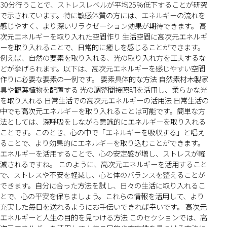
30分行うことで、ストレスレベルが平均25%低下することが研究
で示されています。特に敏感体質の方には、エネルギーの流れを
感じやすく、より深いリラクゼーション効果が期待できます。 高
次元エネルギーを取り入れた空間作り 生活空間に高次元エネルギ
ーを取り入れることで、日常的に癒しを感じることができます。
例えば、自然の要素を取り入れる、光の取り入れ方を工夫するな
どが挙げられます。以下は、高次元エネルギーを感じやすい空間
作りに必要な要素の一例です。 要素具体的な方法 自然素材木製家
具や観葉植物を配置する 光の調整間接照明を活用し、柔らかな光
を取り入れる 日常生活での高次元エネルギーの活用法 日常生活の
中でも高次元エネルギーを取り入れることは可能です。簡単な方
法としては、深呼吸をしながら意識的にエネルギーを取り入れる
ことです。このとき、心の中で「エネルギーを吸収する」と唱え
ることで、より効果的にエネルギーを取り込むことができます。
エネルギーを活用することで、心の安定感が増し、ストレスが軽
減されるですね。 このように、高次元エネルギーを活用すること
で、ストレスや不安を軽減し、心と体のバランスを整えることが
できます。自分に合った方法を試し、日々の生活に取り入れるこ
とで、心の平安を保ちましょう。これらの情報を活用して、より
充実した毎日を送れるようにお手伝いできれば幸いです。 高次元
エネルギーと人生の目的を見つける方法 このセクションでは、高