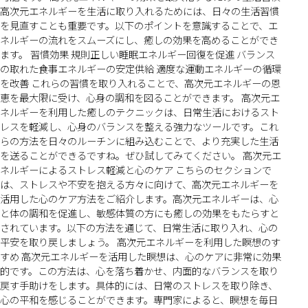
高次元エネルギーを生活に取り入れるためには、日々の生活習慣
を見直すことも重要です。以下のポイントを意識することで、エ
ネルギーの流れをスムーズにし、癒しの効果を高めることができ
ます。 習慣効果 規則正しい睡眠エネルギー回復を促進 バランス
の取れた食事エネルギーの安定供給 適度な運動エネルギーの循環
を改善 これらの習慣を取り入れることで、高次元エネルギーの恩
恵を最大限に受け、心身の調和を図ることができます。 高次元エ
ネルギーを利用した癒しのテクニックは、日常生活におけるスト
レスを軽減し、心身のバランスを整える強力なツールです。これ
らの方法を日々のルーチンに組み込むことで、より充実した生活
を送ることができるですね。ぜひ試してみてください。 高次元エ
ネルギーによるストレス軽減と心のケア こちらのセクションで
は、ストレスや不安を抱える方々に向けて、高次元エネルギーを
活用した心のケア方法をご紹介します。高次元エネルギーは、心
と体の調和を促進し、敏感体質の方にも癒しの効果をもたらすと
されています。以下の方法を通じて、日常生活に取り入れ、心の
平安を取り戻しましょう。 高次元エネルギーを利用した瞑想のす
すめ 高次元エネルギーを活用した瞑想は、心のケアに非常に効果
的です。この方法は、心を落ち着かせ、内面的なバランスを取り
戻す手助けをします。具体的には、日常のストレスを取り除き、
心の平和を感じることができます。専門家によると、瞑想を毎日