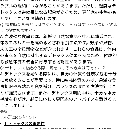
ラブルの緩和につながることがあります。ただし、過度なデ
トックスは逆効果になる場合があるため、専門家の指導のも
とで行うことをお勧めします。
Q: 高波動な食事とは何ですか？また、それはデトックスにどのよ
うに役立ちますか？
A: 高波動な食事とは、新鮮で自然な食品を中心に構成され、
体のエネルギーを高めるとされる食事法です。野菜や果物、
未加工の全粒穀物などが含まれます。これらの食品は、体内
の毒素を自然に排出するデトックス効果を持つため、健康的
な敏感体質の改善に寄与する可能性があります。
Q: デトックスを始める際に気をつけるべき点は何ですか？
A: デトックスを始める際には、自分の体質や健康状態を十分
に考慮することが重要です。特に敏感体質の方は、急激な食
事制限や極端な断食を避け、バランスの取れた方法で行うこ
とが推奨されます。また、デトックス期間中は、十分な水分
補給を心がけ、必要に応じて専門家のアドバイスを受けるよ
うにしましょう。
最後に
この記事のポイント
1. デトックスの重要性