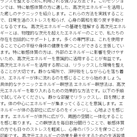
ランスを整えるために利用される強力な方法です。このセクショ
ンでは、特に敏感体質の方に適した、高次元エネルギーを活用し
た癒しのテクニックを紹介します。これらの方法を実践すること
で、日常生活のストレスを和らげ、心身の調和を取り戻す手助け
となるですね。 高次元エネルギーの基礎を理解する 高次元エネル
ギーとは、物理的な次元を超えたエネルギーのことで、私たちの
存在を包括的にサポートします。多くの専門家は、これを使用す
ることで心の平穏や身体の健康を保つことができると主張してい
ます。特に敏感体質の方は、外部のエネルギーに影響を受けやす
いため、高次元エネルギーを意識的に活用することが有益です。
高次元エネルギーを活用する際には、リラックスした環境を整え
ることが大切です。静かな場所で、深呼吸をしながら心を落ち着
け、エネルギーが体に流れるのを感じることから始めましょう。
具体的なテクニックエネルギー瞑想法 エネルギー瞑想法は、高次
元エネルギーを取り入れるための効果的な方法です。以下の手順
で試してみてください。 静かな部屋でリラックスし、目を閉じま
す。体の中心にエネルギーが集まってくることを意識します。エ
ネルギーが体の各部位に広がるのをイメージし、心地よさを感じ
ます。エネルギーが体外に広がり、周囲の空間と一体化すること
を感じ取ります。 この瞑想法を毎日数分間行うことで、敏感体質
の方でも日々のストレスを軽減し、心身のバランスを保つことが
可能です。 高次元エネルギーの効果を最大化するための生活習慣