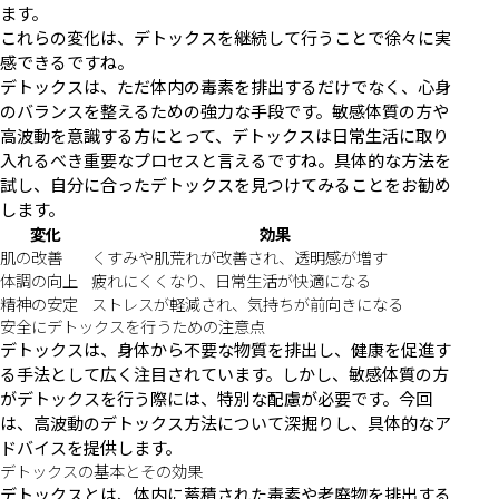
ます。
これらの変化は、デトックスを継続して行うことで徐々に実
感できるですね。
デトックスは、ただ体内の毒素を排出するだけでなく、心身
のバランスを整えるための強力な手段です。敏感体質の方や
高波動を意識する方にとって、デトックスは日常生活に取り
入れるべき重要なプロセスと言えるですね。具体的な方法を
試し、自分に合ったデトックスを見つけてみることをお勧め
します。
変化
効果
肌の改善
くすみや肌荒れが改善され、透明感が増す
体調の向上
疲れにくくなり、日常生活が快適になる
精神の安定
ストレスが軽減され、気持ちが前向きになる
安全にデトックスを行うための注意点
デトックスは、身体から不要な物質を排出し、健康を促進す
る手法として広く注目されています。しかし、敏感体質の方
がデトックスを行う際には、特別な配慮が必要です。今回
は、高波動のデトックス方法について深掘りし、具体的なア
ドバイスを提供します。
デトックスの基本とその効果
デトックスとは、体内に蓄積された毒素や老廃物を排出する