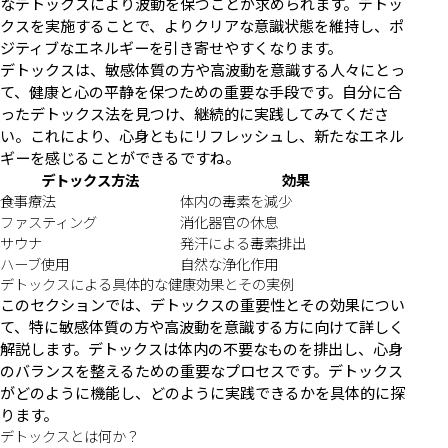
なデトックスにより波動を保つことが求められます。デトッ
クスを実施することで、よりクリアな意識状態を維持し、ポ
ジティブなエネルギーを引き寄せやすくなります。
デトックスは、敏感体質の方や高波動を意識する人々にとっ
て、健康と心の平静を保つための重要な手段です。自分に合
ったデトックス法を見つけ、継続的に実践してみてくださ
い。これにより、心身ともにリフレッシュし、新たなエネル
ギーを感じることができるですね。
デトックス方法
効果
食事療法
体内の毒素を減少
ファスティング
消化器官の休息
サウナ
発汗による毒素排出
ハーブ使用
自然な浄化作用
デトックスによる具体的な健康効果とその実例
このセクションでは、デトックスの重要性とその効果につい
て、特に敏感体質の方や高波動を意識する方に向けて詳しく
解説します。デトックスは体内の不要なものを排出し、心身
のバランスを整えるための重要なプロセスです。デトックス
がどのように機能し、どのように実践できるかを具体的に探
ります。
デトックスとは何か？