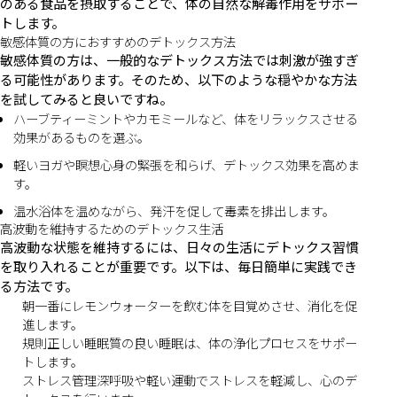
のある食品を摂取することで、体の自然な解毒作用をサポー
トします。
敏感体質の方におすすめのデトックス方法
敏感体質の方は、一般的なデトックス方法では刺激が強すぎ
る可能性があります。そのため、以下のような穏やかな方法
を試してみると良いですね。
ハーブティーミントやカモミールなど、体をリラックスさせる
効果があるものを選ぶ。
軽いヨガや瞑想心身の緊張を和らげ、デトックス効果を高めま
す。
温水浴体を温めながら、発汗を促して毒素を排出します。
高波動を維持するためのデトックス生活
高波動な状態を維持するには、日々の生活にデトックス習慣
を取り入れることが重要です。以下は、毎日簡単に実践でき
る方法です。
朝一番にレモンウォーターを飲む体を目覚めさせ、消化を促
進します。
規則正しい睡眠質の良い睡眠は、体の浄化プロセスをサポー
トします。
ストレス管理深呼吸や軽い運動でストレスを軽減し、心のデ