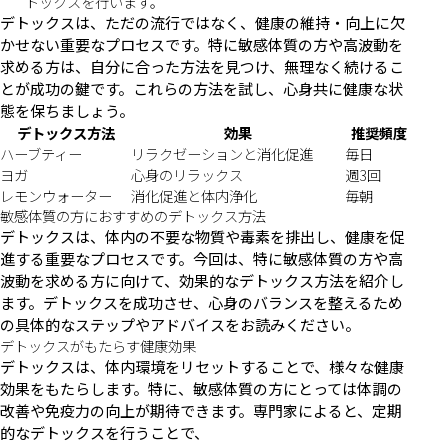
トックスを行います。
デトックスは、ただの流行ではなく、健康の維持・向上に欠
かせない重要なプロセスです。特に敏感体質の方や高波動を
求める方は、自分に合った方法を見つけ、無理なく続けるこ
とが成功の鍵です。これらの方法を試し、心身共に健康な状
態を保ちましょう。
デトックス方法
効果
推奨頻度
ハーブティー
リラクゼーションと消化促進
毎日
ヨガ
心身のリラックス
週3回
レモンウォーター
消化促進と体内浄化
毎朝
敏感体質の方におすすめのデトックス方法
デトックスは、体内の不要な物質や毒素を排出し、健康を促
進する重要なプロセスです。今回は、特に敏感体質の方や高
波動を求める方に向けて、効果的なデトックス方法を紹介し
ます。デトックスを成功させ、心身のバランスを整えるため
の具体的なステップやアドバイスをお読みください。
デトックスがもたらす健康効果
デトックスは、体内環境をリセットすることで、様々な健康
効果をもたらします。特に、敏感体質の方にとっては体調の
改善や免疫力の向上が期待できます。専門家によると、定期
的なデトックスを行うことで、