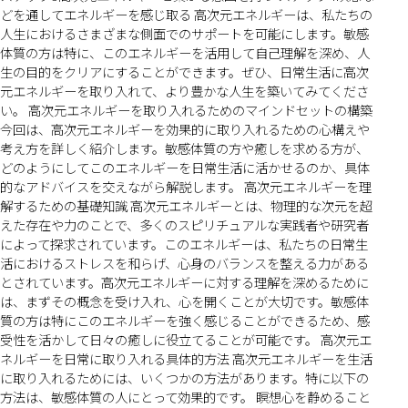
どを通してエネルギーを感じ取る 高次元エネルギーは、私たちの
人生におけるさまざまな側面でのサポートを可能にします。敏感
体質の方は特に、このエネルギーを活用して自己理解を深め、人
生の目的をクリアにすることができます。ぜひ、日常生活に高次
元エネルギーを取り入れて、より豊かな人生を築いてみてくださ
い。 高次元エネルギーを取り入れるためのマインドセットの構築
今回は、高次元エネルギーを効果的に取り入れるための心構えや
考え方を詳しく紹介します。敏感体質の方や癒しを求める方が、
どのようにしてこのエネルギーを日常生活に活かせるのか、具体
的なアドバイスを交えながら解説します。 高次元エネルギーを理
解するための基礎知識 高次元エネルギーとは、物理的な次元を超
えた存在や力のことで、多くのスピリチュアルな実践者や研究者
によって探求されています。このエネルギーは、私たちの日常生
活におけるストレスを和らげ、心身のバランスを整える力がある
とされています。高次元エネルギーに対する理解を深めるために
は、まずその概念を受け入れ、心を開くことが大切です。敏感体
質の方は特にこのエネルギーを強く感じることができるため、感
受性を活かして日々の癒しに役立てることが可能です。 高次元エ
ネルギーを日常に取り入れる具体的方法 高次元エネルギーを生活
に取り入れるためには、いくつかの方法があります。特に以下の
方法は、敏感体質の人にとって効果的です。 瞑想心を静めること