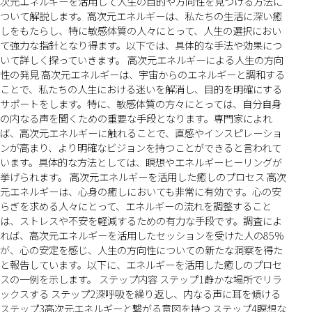
次元エネルギーを活用して人生の目的や方向性を見つける方法に
ついて解説します。高次元エネルギーは、私たちの生活に深い癒
しをもたらし、特に敏感体質の人々にとって、人生の選択におい
て強力な指針となり得ます。以下では、具体的な手法や効果につ
いて詳しく探っていきます。 高次元エネルギーによる人生の方向
性の発見 高次元エネルギーは、宇宙からのエネルギーと調和する
ことで、私たちの人生における迷いを解消し、目的を明確にする
サポートをします。特に、敏感体質の方々にとっては、自分自身
の内なる声を聞くための重要な手段となります。専門家によれ
ば、高次元エネルギーに触れることで、直感やインスピレーショ
ンが高まり、より明確なビジョンを持つことができると言われて
います。具体的な方法としては、瞑想やエネルギーヒーリングが
挙げられます。 高次元エネルギーを活用した癒しのプロセス 高次
元エネルギーは、心身の癒しにおいても非常に有効です。心の安
らぎを求める人々にとって、エネルギーの流れを調整すること
は、ストレスや不安を軽減するための有力な手段です。調査によ
れば、高次元エネルギーを活用したセッションを受けた人の85%
が、心の安定を感じ、人生の方向性についての新たな洞察を得た
と報告しています。以下に、エネルギーを活用した癒しのプロセ
スの一例を示します。 ステップ内容 ステップ1静かな場所でリラ
ックスする ステップ2深呼吸を繰り返し、内なる声に耳を傾ける
ステップ3高次元エネルギーと繋がる意図を持つ ステップ4瞑想な