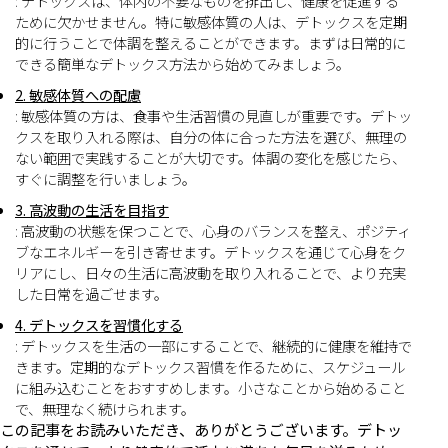
: デトックスは、体内の不要なものを排出し、健康を促進する
ために欠かせません。特に敏感体質の人は、デトックスを定期
的に行うことで体調を整えることができます。まずは日常的に
できる簡単なデトックス方法から始めてみましょう。
2. 敏感体質への配慮
: 敏感体質の方は、食事や生活習慣の見直しが重要です。デトッ
クスを取り入れる際は、自分の体に合った方法を選び、無理の
ない範囲で実践することが大切です。体調の変化を感じたら、
すぐに調整を行いましょう。
3. 高波動の生活を目指す
: 高波動の状態を保つことで、心身のバランスを整え、ポジティ
ブなエネルギーを引き寄せます。デトックスを通じて心身をク
リアにし、日々の生活に高波動を取り入れることで、より充実
した日常を過ごせます。
4. デトックスを習慣化する
: デトックスを生活の一部にすることで、継続的に健康を維持で
きます。定期的なデトックス習慣を作るために、スケジュール
に組み込むことをおすすめします。小さなことから始めること
で、無理なく続けられます。
この記事をお読みいただき、ありがとうございます。デトッ