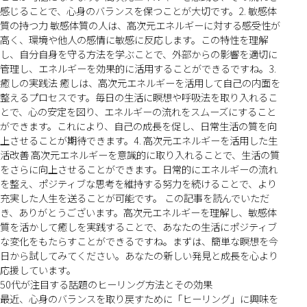
感じることで、心身のバランスを保つことが大切です。2. 敏感体
質の持つ力 敏感体質の人は、高次元エネルギーに対する感受性が
高く、環境や他人の感情に敏感に反応します。この特性を理解
し、自分自身を守る方法を学ぶことで、外部からの影響を適切に
管理し、エネルギーを効果的に活用することができるですね。3.
癒しの実践法 癒しは、高次元エネルギーを活用して自己の内面を
整えるプロセスです。毎日の生活に瞑想や呼吸法を取り入れるこ
とで、心の安定を図り、エネルギーの流れをスムーズにすること
ができます。これにより、自己の成長を促し、日常生活の質を向
上させることが期待できます。4. 高次元エネルギーを活用した生
活改善 高次元エネルギーを意識的に取り入れることで、生活の質
をさらに向上させることができます。日常的にエネルギーの流れ
を整え、ポジティブな思考を維持する努力を続けることで、より
充実した人生を送ることが可能です。 この記事を読んでいただ
き、ありがとうございます。高次元エネルギーを理解し、敏感体
質を活かして癒しを実践することで、あなたの生活にポジティブ
な変化をもたらすことができるですね。まずは、簡単な瞑想を今
日から試してみてください。あなたの新しい発見と成長を心より
応援しています。
50代が注目する話題のヒーリング方法とその効果
最近、心身のバランスを取り戻すために「ヒーリング」に興味を