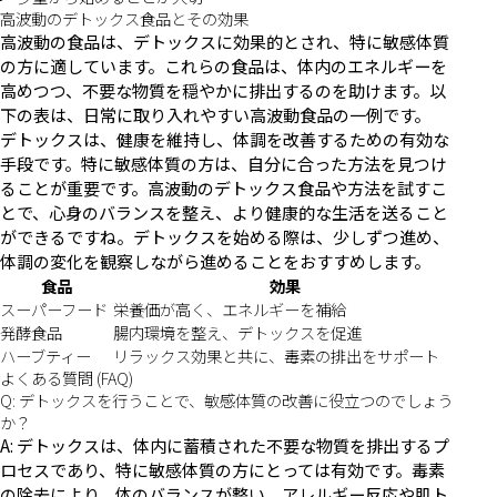
高波動のデトックス食品とその効果
高波動の食品は、デトックスに効果的とされ、特に敏感体質
の方に適しています。これらの食品は、体内のエネルギーを
高めつつ、不要な物質を穏やかに排出するのを助けます。以
下の表は、日常に取り入れやすい高波動食品の一例です。
デトックスは、健康を維持し、体調を改善するための有効な
手段です。特に敏感体質の方は、自分に合った方法を見つけ
ることが重要です。高波動のデトックス食品や方法を試すこ
とで、心身のバランスを整え、より健康的な生活を送ること
ができるですね。デトックスを始める際は、少しずつ進め、
体調の変化を観察しながら進めることをおすすめします。
食品
効果
スーパーフード
栄養価が高く、エネルギーを補給
発酵食品
腸内環境を整え、デトックスを促進
ハーブティー
リラックス効果と共に、毒素の排出をサポート
よくある質問 (FAQ)
Q: デトックスを行うことで、敏感体質の改善に役立つのでしょう
か？
A: デトックスは、体内に蓄積された不要な物質を排出するプ
ロセスであり、特に敏感体質の方にとっては有効です。毒素
の除去により、体のバランスが整い、アレルギー反応や肌ト