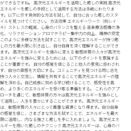
ができるですね。 高次元エネルギーを活用した癒しの実践 高次元
エネルギーを癒しの手段として活用する方法は多岐にわたりま
す。以下に示す具体的な方法を試して、自分に合った癒しのスタ
イルを見つけてください。 方法効果 エネルギーワーク（例レイ
キ）ストレスの軽減、心身のバランスを整える 音楽療法感情の浄
化、リラクゼーション アロマテラピー集中力の向上、精神の安定
このように多様な方法を試すことで、高次元エネルギーが持つ癒
しの力を最大限に引き出し、自分自身を深く理解することができ
ます。 高次元エネルギーを強みに変える 敏感体質の人々が高次元
エネルギーを強みに変えるためには、以下のポイントを意識する
ことが重要です。 自分の感覚を信じること他人の意見に惑わされ
ず、自分の直感を大切にする。コミュニティを見つける同じ志を
持つ人々と交流し、情報を共有することで高次元エネルギーの理
解を深める。自己成長に努める学び続けることで、感受性を高
め、より多くのエネルギーを受け取る準備をする。 これらのアプ
ローチを通じて、敏感体質の方々は高次元エネルギーを強みとし
て活用し、人生を豊かにすることができます。 高次元エネルギー
は、敏感体質の人々にとって貴重な資源となり得ます。自分自身
の感覚を信じ、さまざまな方法を試すことで、エネルギーを最大
限に活用し、内なる強さと癒しを手に入れましょう。 高次元エネ
ルギーを用いた癒しのテクニック 高次元エネルギーは、心身のバ