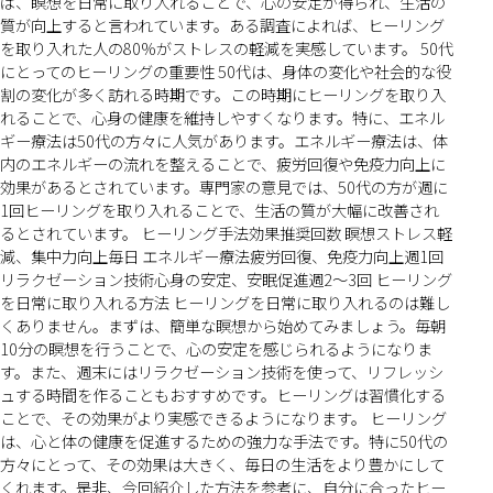
ば、瞑想を日常に取り入れることで、心の安定が得られ、生活の
質が向上すると言われています。ある調査によれば、ヒーリング
を取り入れた人の80%がストレスの軽減を実感しています。 50代
にとってのヒーリングの重要性 50代は、身体の変化や社会的な役
割の変化が多く訪れる時期です。この時期にヒーリングを取り入
れることで、心身の健康を維持しやすくなります。特に、エネル
ギー療法は50代の方々に人気があります。エネルギー療法は、体
内のエネルギーの流れを整えることで、疲労回復や免疫力向上に
効果があるとされています。専門家の意見では、50代の方が週に
1回ヒーリングを取り入れることで、生活の質が大幅に改善され
るとされています。 ヒーリング手法効果推奨回数 瞑想ストレス軽
減、集中力向上毎日 エネルギー療法疲労回復、免疫力向上週1回
リラクゼーション技術心身の安定、安眠促進週2～3回 ヒーリング
を日常に取り入れる方法 ヒーリングを日常に取り入れるのは難し
くありません。まずは、簡単な瞑想から始めてみましょう。毎朝
10分の瞑想を行うことで、心の安定を感じられるようになりま
す。また、週末にはリラクゼーション技術を使って、リフレッシ
ュする時間を作ることもおすすめです。ヒーリングは習慣化する
ことで、その効果がより実感できるようになります。 ヒーリング
は、心と体の健康を促進するための強力な手法です。特に50代の
方々にとって、その効果は大きく、毎日の生活をより豊かにして
くれます。是非、今回紹介した方法を参考に、自分に合ったヒー