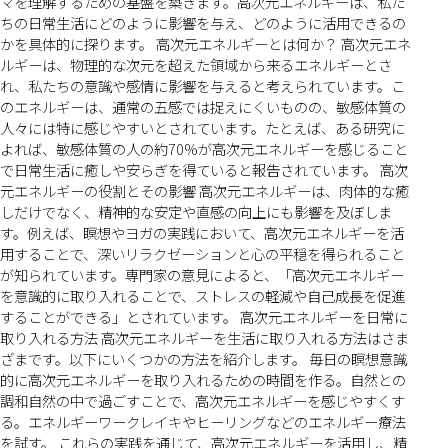
マを理解するための基盤を築きます。高次元エネルギーは、私た
ちの日常生活にどのように影響を与え、どのように活用できるの
かを具体的に探ります。 高次元エネルギーとは何か？ 高次元エネ
ルギーは、物理的な次元を超えた領域から来るエネルギーとさ
れ、私たちの意識や感情に影響を与えると考えられています。こ
のエネルギーは、通常の五感では捉えにくいものの、敏感体質の
人々には特に感じやすいとされています。たとえば、ある研究に
よれば、敏感体質の人の約70%が高次元エネルギーを感じること
で日常生活に癒しや安らぎを得ていると報告されています。 高次
元エネルギーの役割とその影響 高次元エネルギーは、肉体的な癒
しだけでなく、精神的な安定や直感の向上にも影響を及ぼしま
す。例えば、瞑想やヨガの実践において、高次元エネルギーを活
用することで、深いリラクゼーションと心の平穏を得られること
が知られています。専門家の意見によると、「高次元エネルギー
を意識的に取り入れることで、ストレスの軽減や自己成長を促進
することができる」とされています。 高次元エネルギーを日常に
取り入れる方法 高次元エネルギーを生活に取り入れる方法はさま
ざまです。以下にいくつかの方法を紹介します。 毎日の瞑想意識
的に高次元エネルギーを取り入れるための時間を作る。自然との
調和自然の中で過ごすことで、高次元エネルギーを感じやすくす
る。エネルギーワークレイキやヒーリングなどのエネルギー療法
を試す。 これらの実践を通じて、高次元エネルギーを活用し、精