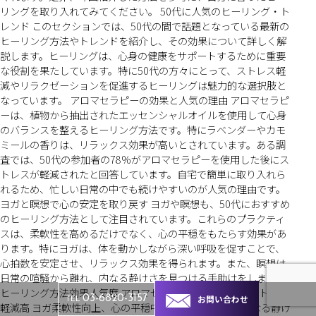
リングを取り入れてみてください。 50代に人気のヒーリング・ト
レンド このセクションでは、50代の間で話題となっている最新の
ヒーリング方法やトレンドを紹介し、その効果について詳しく解
説します。ヒーリングは、心身の健康をサポートするために重要
な役割を果たしています。特に50代の方々にとって、ストレス軽
減やリラクゼーションを促進するヒーリングは魅力的な選択肢と
なっています。 アロマセラピーの効果と人気の理由 アロマセラピ
ーは、植物から抽出されたエッセンシャルオイルを使用して心身
のバランスを整えるヒーリング方法です。特にラベンダーやカモ
ミールの香りは、リラックス効果が高いとされています。ある調
査では、50代の参加者の78%がアロマセラピーを使用した後にス
トレスが軽減されたと回答しています。自宅で簡単に取り入れら
れるため、忙しい日常の中でも続けやすいのが人気の理由です。
ヨガと瞑想で心の安定を取り戻す ヨガや瞑想も、50代におすすめ
のヒーリング方法として注目されています。これらのプラクティ
スは、柔軟性を高めるだけでなく、心の平穏をもたらす効果があ
ります。特にヨガは、体を動かしながら深い呼吸を促すことで、
心拍数を安定させ、リラックス効果を得られます。また、瞑想は
日常の喧騒から離れ、内なる静けさを見つける手助けをします。
ヒーリング方法効果人気度 アロマセラピーリラックス、ストレス
お問い合わせ
03-6820-3157
TEL
軽減高 ヨガ柔軟性向上、心の平穏中 瞑想集中力向上、内なる静け