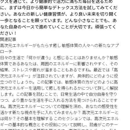
クスを通じて、より健康的で活力に満ちた毎日を送るため
に、まずは今日から簡単なデトックス方法を試してみてくだ
さい。あなたの新しい健康習慣が、より良い未来を切り開く
一歩となることを願っています。どんな小さなことでも、あ
なた自身のペースで進めていくことが大切です。頑張ってく
ださい！
関連記事
高次元エネルギーがもたらす癒し 敏感体質の人々への新たなアプ
ローチ
日々の生活で「何かが違う」と感じることはありませんか？敏感
体質であるあなたは、周囲のエネルギーに影響されやすく、その
結果、ストレスや疲れが溜まることもあるですね。最近では「高
次元エネルギー」が注目されていますが、具体的にどのように役
立つのでしょうか。この記事では、敏感体質の方がどのように高
次元エネルギーを活用して癒しを得られるかについて詳しく解説
します。この記事を読むことで、日常生活の中で自分自身を守り
つつ、より豊かな生活を手に入れる方法を見つけられることです
ね。高次元エネルギーについての理解を深め、あなたの感受性を
活かす新たな視点を手に入れてみませんか？ 高次元エネルギーと
は何か？その基本を理解する このセクションでは、高次元エネル
ギーの基本的な概念とその役割について説明し、読者がこのテー