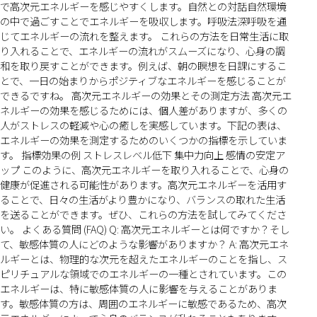
で高次元エネルギーを感じやすくします。自然との対話自然環境
の中で過ごすことでエネルギーを吸収します。呼吸法深呼吸を通
じてエネルギーの流れを整えます。 これらの方法を日常生活に取
り入れることで、エネルギーの流れがスムーズになり、心身の調
和を取り戻すことができます。例えば、朝の瞑想を日課にするこ
とで、一日の始まりからポジティブなエネルギーを感じることが
できるですね。 高次元エネルギーの効果とその測定方法 高次元エ
ネルギーの効果を感じるためには、個人差がありますが、多くの
人がストレスの軽減や心の癒しを実感しています。下記の表は、
エネルギーの効果を測定するためのいくつかの指標を示していま
す。 指標効果の例 ストレスレベル低下 集中力向上 感情の安定ア
ップ このように、高次元エネルギーを取り入れることで、心身の
健康が促進される可能性があります。高次元エネルギーを活用す
ることで、日々の生活がより豊かになり、バランスの取れた生活
を送ることができます。ぜひ、これらの方法を試してみてくださ
い。 よくある質問 (FAQ) Q: 高次元エネルギーとは何ですか？そし
て、敏感体質の人にどのような影響がありますか？ A: 高次元エネ
ルギーとは、物理的な次元を超えたエネルギーのことを指し、ス
ピリチュアルな領域でのエネルギーの一種とされています。この
エネルギーは、特に敏感体質の人に影響を与えることがありま
す。敏感体質の方は、周囲のエネルギーに敏感であるため、高次