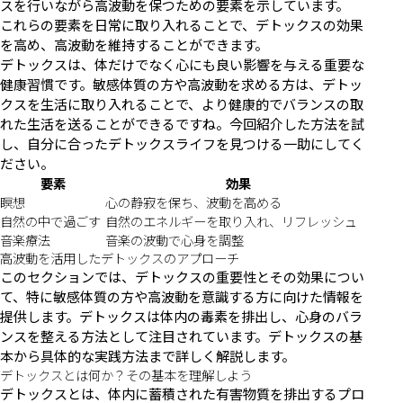
スを行いながら高波動を保つための要素を示しています。
これらの要素を日常に取り入れることで、デトックスの効果
を高め、高波動を維持することができます。
デトックスは、体だけでなく心にも良い影響を与える重要な
健康習慣です。敏感体質の方や高波動を求める方は、デトッ
クスを生活に取り入れることで、より健康的でバランスの取
れた生活を送ることができるですね。今回紹介した方法を試
し、自分に合ったデトックスライフを見つける一助にしてく
ださい。
要素
効果
瞑想
心の静寂を保ち、波動を高める
自然の中で過ごす
自然のエネルギーを取り入れ、リフレッシュ
音楽療法
音楽の波動で心身を調整
高波動を活用したデトックスのアプローチ
このセクションでは、デトックスの重要性とその効果につい
て、特に敏感体質の方や高波動を意識する方に向けた情報を
提供します。デトックスは体内の毒素を排出し、心身のバラ
ンスを整える方法として注目されています。デトックスの基
本から具体的な実践方法まで詳しく解説します。
デトックスとは何か？その基本を理解しよう
デトックスとは、体内に蓄積された有害物質を排出するプロ