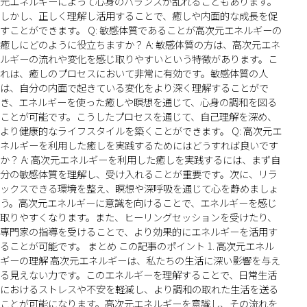
元エネルギーによって心身のバランスが乱れることもあります。
しかし、正しく理解し活用することで、癒しや内面的な成長を促
すことができます。 Q: 敏感体質であることが高次元エネルギーの
癒しにどのように役立ちますか？ A: 敏感体質の方は、高次元エネ
ルギーの流れや変化を感じ取りやすいという特徴があります。こ
れは、癒しのプロセスにおいて非常に有効です。敏感体質の人
は、自分の内面で起きている変化をより深く理解することがで
き、エネルギーを使った癒しや瞑想を通じて、心身の調和を図る
ことが可能です。こうしたプロセスを通じて、自己理解を深め、
より健康的なライフスタイルを築くことができます。 Q: 高次元エ
ネルギーを利用した癒しを実践するためにはどうすれば良いです
か？ A: 高次元エネルギーを利用した癒しを実践するには、まず自
分の敏感体質を理解し、受け入れることが重要です。次に、リラ
ックスできる環境を整え、瞑想や深呼吸を通じて心を静めましょ
う。高次元エネルギーに意識を向けることで、エネルギーを感じ
取りやすくなります。また、ヒーリングセッションを受けたり、
専門家の指導を受けることで、より効果的にエネルギーを活用す
ることが可能です。 まとめ この記事のポイント 1. 高次元エネル
ギーの理解 高次元エネルギーは、私たちの生活に深い影響を与え
る見えない力です。このエネルギーを理解することで、日常生活
におけるストレスや不安を軽減し、より調和の取れた生活を送る
ことが可能になります。高次元エネルギーを意識し、その流れを