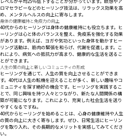
レベルが平均25％低下することが分かっています。瞑想やア
ロマセラピーなどのヒーリング技法は、リラックス効果を高
め、メンタルヘルスの向上に寄与します。
身体の健康維持と免疫力の向上
40代からのヒーリングは身体の健康維持にも役立ちます。ヒ
ーリングは心と体のバランスを整え、免疫系を強化する効果
があります。例えば、ヨガや気功といった身体を動かすヒー
リング活動は、筋肉の緊張を和らげ、代謝を促進します。こ
れにより、病気への抵抗力が高まり、健康的な生活を送るこ
とができます。
人生の質の向上と新しいコミュニティの形成
ヒーリングを通じて、人生の質を向上させることができま
す。40代は人生の転機を迎えることが多く、新しい趣味やコ
ミュニティを探す絶好の機会です。ヒーリングを実践するこ
とで、同じ興味を持つ人々とつながり、新たな人間関係の構
築が可能になります。これにより、充実した社会生活を送り
やすくなるですね。
40代からヒーリングを始めることは、心身の健康維持や人生
の質の向上に大きく寄与します。ぜひ、日常生活にヒーリン
グを取り入れ、その長期的なメリットを実感してみてくださ
い。