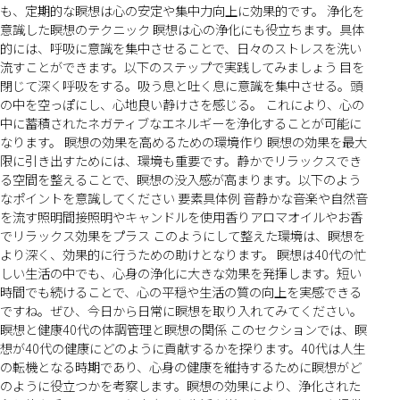
も、定期的な瞑想は心の安定や集中力向上に効果的です。 浄化を
意識した瞑想のテクニック 瞑想は心の浄化にも役立ちます。具体
的には、呼吸に意識を集中させることで、日々のストレスを洗い
流すことができます。以下のステップで実践してみましょう 目を
閉じて深く呼吸をする。吸う息と吐く息に意識を集中させる。頭
の中を空っぽにし、心地良い静けさを感じる。 これにより、心の
中に蓄積されたネガティブなエネルギーを浄化することが可能に
なります。 瞑想の効果を高めるための環境作り 瞑想の効果を最大
限に引き出すためには、環境も重要です。静かでリラックスでき
る空間を整えることで、瞑想の没入感が高まります。以下のよう
なポイントを意識してください 要素具体例 音静かな音楽や自然音
を流す照明間接照明やキャンドルを使用香りアロマオイルやお香
でリラックス効果をプラス このようにして整えた環境は、瞑想を
より深く、効果的に行うための助けとなります。 瞑想は40代の忙
しい生活の中でも、心身の浄化に大きな効果を発揮します。短い
時間でも続けることで、心の平穏や生活の質の向上を実感できる
ですね。ぜひ、今日から日常に瞑想を取り入れてみてください。
瞑想と健康40代の体調管理と瞑想の関係 このセクションでは、瞑
想が40代の健康にどのように貢献するかを探ります。40代は人生
の転機となる時期であり、心身の健康を維持するために瞑想がど
のように役立つかを考察します。瞑想の効果により、浄化された