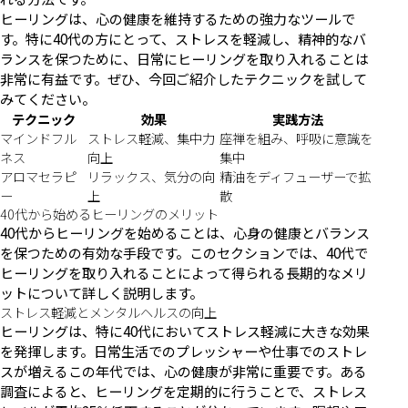
ヒーリングは、心の健康を維持するための強力なツールで
す。特に40代の方にとって、ストレスを軽減し、精神的なバ
ランスを保つために、日常にヒーリングを取り入れることは
非常に有益です。ぜひ、今回ご紹介したテクニックを試して
みてください。
テクニック
効果
実践方法
マインドフル
ストレス軽減、集中力
座禅を組み、呼吸に意識を
ネス
向上
集中
アロマセラピ
リラックス、気分の向
精油をディフューザーで拡
ー
上
散
40代から始めるヒーリングのメリット
40代からヒーリングを始めることは、心身の健康とバランス
を保つための有効な手段です。このセクションでは、40代で
ヒーリングを取り入れることによって得られる長期的なメリ
ットについて詳しく説明します。
ストレス軽減とメンタルヘルスの向上
ヒーリングは、特に40代においてストレス軽減に大きな効果
を発揮します。日常生活でのプレッシャーや仕事でのストレ
スが増えるこの年代では、心の健康が非常に重要です。ある
調査によると、ヒーリングを定期的に行うことで、ストレス