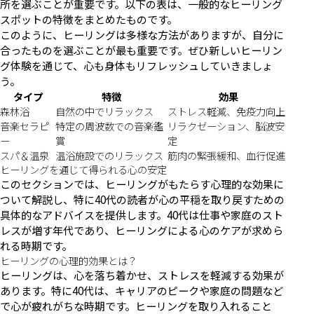
所を選ぶことが重要です。以下の表は、一般的なヒーリング
スポットの特徴をまとめたものです。
このように、ヒーリングは多様な方法がありますが、自分に
合ったものを選ぶことが最も重要です。ぜひ新しいヒーリン
グ体験を通じて、心も身体もリフレッシュしていきましょ
う。
タイプ
特徴
効果
森林浴
自然の中でリラックス
ストレス軽減、免疫力向上
音楽セラピ
特定の周波数での音楽鑑
リラクゼーション、脳波安
ー
賞
定
スパ＆温泉
温浴施設でのリラックス
筋肉の緊張緩和、血行促進
ヒーリングを通じて得られる心の安定
このセクションでは、ヒーリングがもたらす心理的な効果に
ついて解説し、特に40代の読者が心の平穏を取り戻すための
具体的なアドバイスを提供します。40代は仕事や家庭のスト
レスが増す年代であり、ヒーリングによる心のケアが求めら
れる時期です。
ヒーリングの心理的効果とは？
ヒーリングは、心を落ち着かせ、ストレスを軽減する効果が
あります。特に40代は、キャリアのピークや家庭の問題など
で心が疲れがちな時期です。ヒーリングを取り入れること