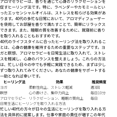
アロマセラピーは、香りを通じて心身のリラクゼーションを
促すヒーリング法です。特に、ラベンダーやカモミールとい
ったエッセンシャルオイルは、ストレスを和らげる効果があ
ります。40代の多忙な日常において、アロマディフューザー
を使用してお部屋を香りで満たすことで、簡単にリラックス
できます。また、睡眠の質を改善するために、就寝前に香り
を取り入れることもおすすめです。
40代のライフスタイルに合ったヒーリング法を取り入れるこ
とは、心身の健康を維持するための重要なステップです。ヨ
ガと瞑想、アロマセラピーを日常生活に取り入れて、ストレ
スを軽減し、心身のバランスを整えましょう。これらの方法
は、忙しい日々の中でも手軽に実践できるため、まずは少し
ずつ取り入れてみてください。あなたの健康をサポートする
一助となれば幸いです。
ヒーリング法
効果
推奨頻度
ヨガ
柔軟性向上、ストレス軽減
週3回
瞑想
心の静けさ、集中力向上
毎日10分
アロマセラピー
リラクゼーション、睡眠の質向上
毎日
日常生活にヒーリングを取り入れる方法
忙しい40代の方々が日々の生活にヒーリングを取り入れる方
法を具体的に提案します。仕事や家庭の責任が増すこの年代