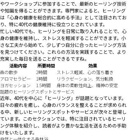
やワークショップに参加することで、最新のヒーリング技術
や知識を得ることができます。専門家によると、ヒーリング
は「心身の健康を総合的に高める手法」として注目されてお
り、特に40代の健康維持に役立つとされています。
忙しい40代でも、ヒーリングを日常に取り入れることで、心
身の健康を維持し、ストレスを軽減することができます。小
さな工夫から始めて、少しずつ自分に合ったヒーリング方法
を見つけてください。これらの方法を実践することで、より
充実した毎日を送ることができるですね。
活動内容
所要時間
効果
森の散歩
2時間
ストレス軽減、心の落ち着き
アロマセラピー
1時間
リラクゼーション、気分転換
ヨガセッション
1.5時間
身体の柔軟性向上、精神の安定
話題のヒーリングスポットとサービス
近年、40代を中心に「ヒーリング」が話題となっています。
日々の疲れを癒し、心身のバランスを整えることが求められ
る中、新しいヒーリングスポットやサービスが次々と登場し
ています。このセクションでは、特に注目されているヒーリ
ング体験を紹介し、読者がより豊かな生活を送るための手助
けをいたします。
自然と一体化する森林浴