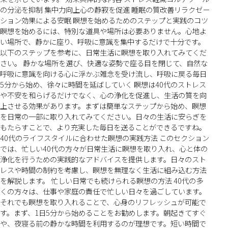
の分泌を抑制 集中力向上心の静寂を促進 睡眠の質改善リラクゼー
ション効果による安眠 瞑想を始めるためのステップと実践のコツ
瞑想を始めるには、特別な道具や場所は必要ありません。心地よ
い場所で、静かに座り、呼吸に意識を集中するだけで十分です。
以下のステップを参考に、日常生活に瞑想を取り入れてみてくだ
さい。 静かな場所を選び、快適な姿勢で座る目を閉じて、自然な
呼吸に意識を向ける心に浮かぶ雑念を受け流し、呼吸に戻る毎日
5分から始め、徐々に時間を延ばしていく 瞑想は40代のストレス
や不安を和らげるだけでなく、心の浄化を促進し、生活の質を向
上させる効果があります。まずは簡単なステップから始め、瞑想
を日常の一部に取り入れてみてください。日々の生活に安らぎを
もたらすことで、より充実した毎日を送ることができるですね。
40代のライフスタイルに合わせた瞑想の実践方法 このセクション
では、忙しい40代の方々が日常生活に瞑想を取り入れ、心と体の
浄化を行うための実践的なアドバイスを提供します。日々のスト
レスや時間の制約を考慮し、瞑想を無理なく生活に組み込む方法
を解説します。 忙しい日常でも続けられる瞑想の方法 40代の多
くの方々は、仕事や家庭の責任で忙しい日々を過ごしています。
それでも瞑想を取り入れることで、心身のリフレッシュが可能で
す。まず、1日5分から始めることをお勧めします。朝起きてすぐ
や、夜寝る前の静かな時間を利用するのが理想です。短い時間で