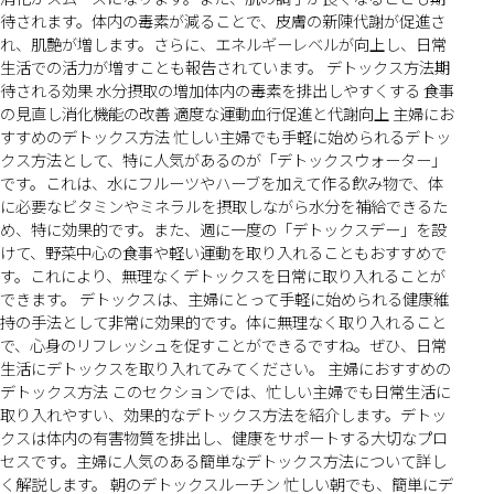
待されます。体内の毒素が減ることで、皮膚の新陳代謝が促進さ
れ、肌艶が増します。さらに、エネルギーレベルが向上し、日常
生活での活力が増すことも報告されています。 デトックス方法期
待される効果 水分摂取の増加体内の毒素を排出しやすくする 食事
の見直し消化機能の改善 適度な運動血行促進と代謝向上 主婦にお
すすめのデトックス方法 忙しい主婦でも手軽に始められるデトッ
クス方法として、特に人気があるのが「デトックスウォーター」
です。これは、水にフルーツやハーブを加えて作る飲み物で、体
に必要なビタミンやミネラルを摂取しながら水分を補給できるた
め、特に効果的です。また、週に一度の「デトックスデー」を設
けて、野菜中心の食事や軽い運動を取り入れることもおすすめで
す。これにより、無理なくデトックスを日常に取り入れることが
できます。 デトックスは、主婦にとって手軽に始められる健康維
持の手法として非常に効果的です。体に無理なく取り入れること
で、心身のリフレッシュを促すことができるですね。ぜひ、日常
生活にデトックスを取り入れてみてください。 主婦におすすめの
デトックス方法 このセクションでは、忙しい主婦でも日常生活に
取り入れやすい、効果的なデトックス方法を紹介します。デトッ
クスは体内の有害物質を排出し、健康をサポートする大切なプロ
セスです。主婦に人気のある簡単なデトックス方法について詳し
く解説します。 朝のデトックスルーチン 忙しい朝でも、簡単にデ