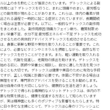
ル以上の水を飲むことが推奨されています。 デトックスによる副
作用とは？ デトックスを行うと、まれに頭痛やめまい、疲労感な
どの副作用が現れることがあります。これらは、体内の毒素が排
出される過程で一時的に起こる症状とされていますが、長期間続
く場合は注意が必要です。以下に、一般的なデトックスの副作用
をまとめました。 副作用原因 頭痛カフェイン断ち、糖質制限 め
まい栄養不足、水分不足 疲労感エネルギー不足 デトックスを成功
させるための具体的アドバイス デトックスを成功させるために
は、食事に新鮮な野菜や果物を取り入れることが重要です。これ
により、必要なビタミンやミネラルを摂取しながら、自然な形で
デトックスを行うことができます。また、軽い運動を取り入れる
ことで、代謝を促進し、老廃物の排出を助けます。デトックスを
始める前に、医師や栄養士に相談し、自分に適した方法を見つけ
ることも大切です。 デトックスは健康や美容のために有効な手段
ですが、正しい知識と計画が必要です。体調に不安がある場合は
無理をせず、専門家のアドバイスを受けることをお勧めします。
自分自身の体を大切にしながら、健康的な生活を送りましょう。
デトックスで得られる精神的なメリット デトックスは、体内の不
要な物質を排出し、健康を促進する方法として知られています
が、実は精神面にも多くのポジティブな影響をもたらします。特
に日々多忙な主婦にとって、デトックスは心身のリフレッシュに