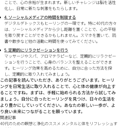
ことで、心の余裕が生まれます。新しいチャレンジは脳を活性
化し、日常に新たな刺激をもたらします。
4. ソーシャルメディアの時間を制限する
デジタルデトックスもヒーリングの一環です。特に40代の方々
は、ソーシャルメディアから少し距離を置くことで、心の平穏
を取り戻すことができるかもしれません。スマホを置いて、読
書や散歩など他の活動に時間を使ってみてください。
5. 定期的にリラクゼーションを行う
マッサージやスパ、アロマテラピーなど、定期的にリラクゼー
ションを行うことで、心身のバランスを整えることができま
す。ヒーリング効果を高めるために、自分に合った方法を探
し、定期的に取り入れてみましょう。
この記事を読んでいただき、ありがとうございます。ヒーリ
ングを日常生活に取り入れることで、心と体の健康が向上す
ることですね。まずは、手軽に始められる方法から試してみ
ましょう。自分に合ったヒーリングを見つけ、日々の生活を
より豊かにしていってください。あなたの新しい一歩が、よ
り良い未来につながることを願っています。
関連記事
40代のための瞑想と浄化のススメ メンタルと体をリフレッシュす