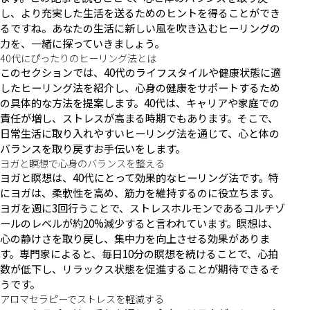
し、より充実した生活を送るためのヒントを得ることができ
るですね。あなたの生活に新しい風を吹き込むヒーリングの
力を、一緒に探っていきましょう。
40代にぴったりのヒーリング法とは
このセクションでは、40代のライフスタイルや健康状態に適
したヒーリング法を紹介し、心身の健康をサポートするため
の具体的な方法を提案します。40代は、キャリアや家庭での
責任が増し、ストレスが高まる時期でもあります。そこで、
日常生活に取り入れやすいヒーリング法を通じて、心と体の
バランスを取り戻すお手伝いをします。
ヨガと瞑想で心身のバランスを整える
ヨガと瞑想は、40代にとって効果的なヒーリング法です。特
にヨガは、柔軟性を高め、筋力を維持するのに役立ちます。
ヨガを週に3回行うことで、ストレスホルモンであるコルチゾ
ールのレベルが約20%減少すると言われています。瞑想は、
心の静けさを取り戻し、集中力を向上させる効果がありま
す。専門家によると、毎日10分の瞑想を続けることで、心拍
数が低下し、リラックス状態を促進することが期待できるそ
うです。
アロマセラピーでストレスを軽減する