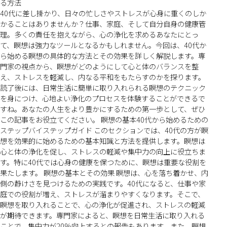
る方法
40代に差し掛かり、日々の忙しさやストレスが心身に重くのしか
かることはありませんか？仕事、家庭、そして自分自身の健康管
理。多くの責任を抱えながら、心の浄化を求めるあなたにとっ
て、瞑想は強力なツールとなるかもしれません。今回は、40代か
ら始める瞑想の具体的な方法とその効果を詳しく解説します。専
門家の視点から、瞑想がどのようにして心と体のバランスを整
え、ストレスを軽減し、内なる平和をもたらすのかを探ります。
読了後には、日常生活に簡単に取り入れられる瞑想のテクニック
を身につけ、心地よい浄化のプロセスを体験することができるで
すね。あなたの人生をより豊かにするための第一歩として、ぜひ
この記事をお役立てください。 瞑想の基本40代から始めるための
ステップバイステップガイド このセクションでは、40代の方が瞑
想を効果的に始めるための基本知識と方法を提供します。瞑想は
心と体の浄化を促し、ストレスの軽減や集中力の向上に役立ちま
す。特に40代では心身の健康を保つために、瞑想は重要な役割を
果たします。 瞑想の基本とその効果 瞑想は、心を落ち着かせ、内
側の静けさを見つけるための実践です。40代になると、仕事や家
庭での役割が増え、ストレスが溜まりやすくなります。そこで、
瞑想を取り入れることで、心の浄化が促進され、ストレスの軽減
が期待できます。専門家によると、瞑想を日常生活に取り入れる
ことで、集中力が20%向上するとの報告もあります。また、瞑想