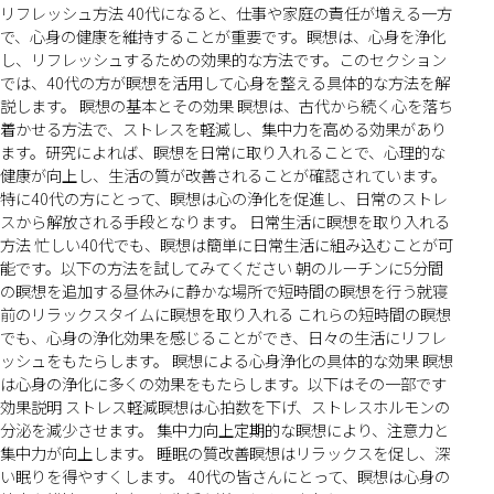
リフレッシュ方法 40代になると、仕事や家庭の責任が増える一方
で、心身の健康を維持することが重要です。瞑想は、心身を浄化
し、リフレッシュするための効果的な方法です。このセクション
では、40代の方が瞑想を活用して心身を整える具体的な方法を解
説します。 瞑想の基本とその効果 瞑想は、古代から続く心を落ち
着かせる方法で、ストレスを軽減し、集中力を高める効果があり
ます。研究によれば、瞑想を日常に取り入れることで、心理的な
健康が向上し、生活の質が改善されることが確認されています。
特に40代の方にとって、瞑想は心の浄化を促進し、日常のストレ
スから解放される手段となります。 日常生活に瞑想を取り入れる
方法 忙しい40代でも、瞑想は簡単に日常生活に組み込むことが可
能です。以下の方法を試してみてください 朝のルーチンに5分間
の瞑想を追加する昼休みに静かな場所で短時間の瞑想を行う就寝
前のリラックスタイムに瞑想を取り入れる これらの短時間の瞑想
でも、心身の浄化効果を感じることができ、日々の生活にリフレ
ッシュをもたらします。 瞑想による心身浄化の具体的な効果 瞑想
は心身の浄化に多くの効果をもたらします。以下はその一部です
効果説明 ストレス軽減瞑想は心拍数を下げ、ストレスホルモンの
分泌を減少させます。 集中力向上定期的な瞑想により、注意力と
集中力が向上します。 睡眠の質改善瞑想はリラックスを促し、深
い眠りを得やすくします。 40代の皆さんにとって、瞑想は心身の