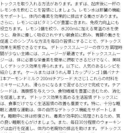
トックスを取り入れる方法があります。まずは、起床後に一杯の
レモン水を飲むことを習慣にしましょう。レモン水は肝臓の機能
をサポートし、体内の毒素を効果的に排出する働きがあります。
さらに、レモンにはビタミンCが豊富に含まれ、免疫力向上にも
役立ちます。 レモン1個を絞り、水200mlに加える常温の水を使
うと、身体に優しく吸収されやすい朝食前に飲み、胃腸の働きを
促進 このシンプルな方法を毎日の習慣にすることで、デトックス
効果を実感できるですね。 デトックススムージーの作り方 調理時
間が少ない主婦には、スムージーが最適です。デトックススムー
ジーは、体に必要な栄養素を簡単に摂取できるだけでなく、美味
しくデトックス効果を得られます。以下に、人気のあるレシピを
紹介します。 ケールまたはほうれん草 1カップリンゴ 1個バナナ
1本アーモンドミルク 200mlチアシード 大さじ1 これらの材料を
ミキサーに入れ、滑らかになるまで混ぜるだけで完成です。チア
シードは、満腹感を与えつつ、食物繊維を豊富に含むため、消化
を促進します。 デトックス効果を高める生活習慣 デトックスに
は、食事だけでなく生活習慣の改善も重要です。特に、十分な睡
眠と適度な運動は、体の自然なデトックス機能をサポートしま
す。睡眠中に体は修復され、毒素が効率的に処理されるため、質
の良い睡眠を心がけましょう。また、毎日30分程度のウォーキン
グは血行を促進し、体内の老廃物の排出を助けます。 デトックス