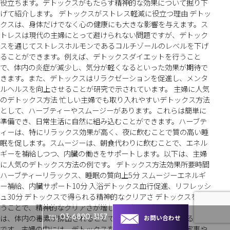
役立ちます。デトックスがもたらす精神的な効果について掘り下
げて紹介します。 デトックスがストレス軽減に役立つ理由 デトッ
クスは、身体だけでなく心の健康にも大きな影響を与えます。ス
トレスは現代の主婦にとって避けられない問題ですが、デトック
スを通じてストレスホルモンであるコルチゾールのレベルを下げ
ることができます。例えば、デトックスダイエットを行うこと
で、体内の炎症が減少し、気分が軽くなるといった効果が期待で
きます。また、デトックスはリラクゼーションを促進し、メンタ
ルヘルスを向上させることが研究で示されています。 主婦に人気
のデトックス方法 忙しい主婦でも取り入れやすいデトックス方法
として、ハーブティーやスムージーがあります。これらは簡単に
準備でき、日常生活に自然に組み込むことができます。ハーブテ
ィーは、特にリラックス効果が高く、夜に飲むことで質の高い睡
眠を促します。スムージーは、朝食代わりに飲むことで、エネル
ギーを補給しつつ、内臓の働きをサポートします。以下は、主婦
に人気のデトックス方法の例です。 デトックス方法効果所要時間
ハーブティーリラックス、睡眠の質向上5分 スムージーエネルギ
ー補給、内臓サポート10分 入浴デトックス血行促進、リフレッシ
ュ30分 デトックスで得られる精神的なクリアさ デトックスを行
うことで、精神的なクリアさが増し、集中力が向上します。これ
は、体内の毒素が排出されることで、脳の働きが改善されるため
お問い合わせ
03-6820-3157
TEL
です。主婦の中には、デトックスを続けることで、日々の家事や