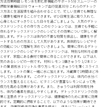
方法効果時間 レモン水を飲む肝機能のサポート5分 スムージーの
摂取栄養補給10分 ウォーキング血行促進30分 これらのデトック
ス方法と生活習慣を組み合わせることで、忙しい主婦でも無理な
く健康を維持することができます。ぜひ日常生活に取り入れて、
心身ともにすっきりとした日々を過ごしましょう。 人気のデトッ
クスドリンクとその作り方 このセクションでは、主婦でも手軽に
作れるデトックスドリンクのレシピとその効果について詳しく解
説します。デトックスは体内の不要な物質を排出し、健康をサポ
ートするための方法として人気があります。具体的なレシピやそ
の効能について理解を深めていきましょう。 簡単に作れるデトッ
クスドリンクのレシピ デトックスドリンクは、特別な材料を必要
とせず、家庭にある食材で簡単に作ることができます。以下は人
気のあるレシピの一例です。 材料:レモン 1個きゅうり 1/2本ミン
トの葉 数枚水 1リットル 作り方:レモンときゅうりを薄くスライス
します。ミントの葉と一緒に水に加えます。冷蔵庫で1時間ほど冷
やしてから飲みます。 このデトックスドリンクは、体内の水分バ
ランスを整えるとともに、ビタミンCが豊富なレモンによって免
疫力を高める効果があります。また、きゅうりは利尿作用を持
ち、体内の毒素を排出しやすくします。 デトックスドリンクの効
果と注意点 デトックスドリンクは、健康維持のために非常に効果
的です。定期的に摂取することで、以下のような効果が期待でき
ます。 効果詳細 体内浄化毒素を排出し、体をリフレッシュしま