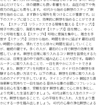
は心だけでなく、体の健康にも良い影響を与え、血圧の低下や免
疫力の向上にも寄与します。 40代から始める瞑想のステップ 瞑
想を始めるには、まず静かな場所を見つけることが重要です。以
下のステップに従うことで、効果的に瞑想を始めることができま
す。 【ステップ1】リラックスできる環境を整える【ステップ2】
椅子や床に座り、背筋を伸ばす【ステップ3】目を閉じ、ゆっく
りと呼吸を整える【ステップ4】呼吸に意識を集中し、雑念を手
放す【ステップ5】10分から始め、時間を徐々に延ばす 最初は短
い時間から始め、慣れてきたら徐々に時間を延ばしていくこと
が、継続の鍵です。多くの人が、最初の1ヶ月で瞑想の効果を実
感しています。 瞑想を日常に取り入れるコツ 瞑想を習慣化するた
めには、日常生活の中で自然に組み込むことが大切です。毎朝の
ルーチンに取り入れることで、一日を爽やかにスタートできま
す。また、瞑想アプリを利用することで、ガイド付きの瞑想を体
験するのも良い方法です。以下の表は、瞑想を日常に取り入れる
ためのアイデアを示しています。 タイミングポイント 朝起きた直
後新鮮な気持ちで一日を始める 昼休み仕事の合間にリフレッシュ
寝る前心を落ち着け、安眠を促す 瞑想を通じて心と体を浄化し、
より充実した生活を送りましょう。40代は新たな人生のステージ
です。瞑想を始めることで、心の平穏を手に入れ、人生をより豊
かにする一歩を踏み出しましょう。 40代の心身の浄化瞑想による