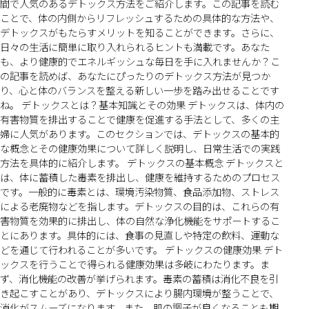
間で人気のあるデトックス方法をご紹介します。この記事を読む
ことで、体の内側からリフレッシュするための具体的な方法や、
デトックスがもたらすメリットを知ることができます。さらに、
日々の生活に簡単に取り入れられるヒントも満載です。あなた
も、より健康的でエネルギッシュな毎日を手に入れませんか？こ
の記事を読めば、あなたにぴったりのデトックス方法が見つか
り、心と体のバランスを整える新しい一歩を踏み出せることです
ね。 デトックスとは？基本知識とその効果 デトックスは、体内の
有害物質を排出することで健康を促進する手法として、多くの主
婦に人気があります。このセクションでは、デトックスの基本的
な概念とその健康効果について詳しく説明し、日常生活での実践
方法を具体的に紹介します。 デトックスの基本概念 デトックスと
は、体に蓄積した毒素を排出し、健康を維持するためのプロセス
です。一般的に毒素とは、環境汚染物質、食品添加物、ストレス
による老廃物などを指します。デトックスの目的は、これらの有
害物質を効果的に排出し、体の自然な浄化機能をサポートするこ
とにあります。具体的には、食事の見直しや特定の飲料、運動な
どを通じて行われることが多いです。 デトックスの健康効果 デト
ックスを行うことで得られる健康効果は多岐にわたります。ま
ず、消化機能の改善が挙げられます。毒素の蓄積は消化不良を引
き起こすことがあり、デトックスにより腸内環境が整うことで、
消化がスムーズになります。また、肌の調子が良くなることも期