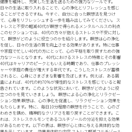
健康を維持し、充実した生活を送るための強力なツールです。
日々の生活に取り入れることで、心の浄化とリフレッシュを感じ
ることができるですね。今すぐ、自分に合った瞑想法を見つけ
て、心身をリフレッシュする一歩を踏み出してみてください。 ス
トレスと不安の軽減40代が瞑想で得られるメンタルヘルスの利点
このセクションでは、40代の方々が抱えるストレスや不安に対し
て、瞑想がどのように役立つのかを紹介します。瞑想は心の浄化
を促し、日々の生活の質を向上させる効果があります。特に仕事
や家庭で忙しい40代の方にとって、心の平穏を取り戻すための強
力なツールとなります。 40代におけるストレスの特徴とその影響
40代はキャリアのピークともいえる時期であり、仕事のプレッシ
ャーや家庭の責任が増大する年代です。こうしたストレスが蓄積
されると、心身にさまざまな影響を及ぼします。例えば、ある調
査によれば、40代の約70%が慢性的なストレスを感じていると報
告されています。このような状況において、瞑想がどのように役
立つのかを見ていきましょう。 瞑想による心の浄化とリラクゼー
ション効果 瞑想は、心の浄化を促進し、リラクゼーション効果を
もたらします。特に、毎日10分程度の瞑想を行うことで、心のざ
わめきを鎮め、精神的なクリアさを取り戻すことができます。こ
れは、ストレスホルモンであるコルチゾールの分泌を抑える効果
があるためです。以下の表は、瞑想が心と体に与える具体的な効
果を示しています。 効果具体的な内容 ストレス軽減コルチゾール