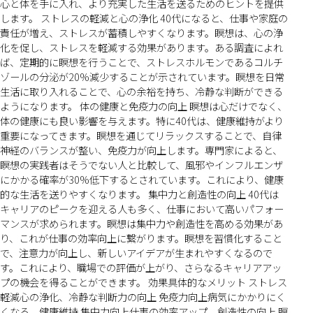
心と体を手に入れ、より充実した生活を送るためのヒントを提供
します。 ストレスの軽減と心の浄化 40代になると、仕事や家庭の
責任が増え、ストレスが蓄積しやすくなります。瞑想は、心の浄
化を促し、ストレスを軽減する効果があります。ある調査によれ
ば、定期的に瞑想を行うことで、ストレスホルモンであるコルチ
ゾールの分泌が20%減少することが示されています。瞑想を日常
生活に取り入れることで、心の余裕を持ち、冷静な判断ができる
ようになります。 体の健康と免疫力の向上 瞑想は心だけでなく、
体の健康にも良い影響を与えます。特に40代は、健康維持がより
重要になってきます。瞑想を通じてリラックスすることで、自律
神経のバランスが整い、免疫力が向上します。専門家によると、
瞑想の実践者はそうでない人と比較して、風邪やインフルエンザ
にかかる確率が30%低下するとされています。これにより、健康
的な生活を送りやすくなります。 集中力と創造性の向上 40代は
キャリアのピークを迎える人も多く、仕事において高いパフォー
マンスが求められます。瞑想は集中力や創造性を高める効果があ
り、これが仕事の効率向上に繋がります。瞑想を習慣化すること
で、注意力が向上し、新しいアイデアが生まれやすくなるので
す。これにより、職場での評価が上がり、さらなるキャリアアッ
プの機会を得ることができます。 効果具体的なメリット ストレス
軽減心の浄化、冷静な判断力の向上 免疫力向上病気にかかりにく
くなる、健康維持 集中力向上仕事の効率アップ、創造性の向上 瞑