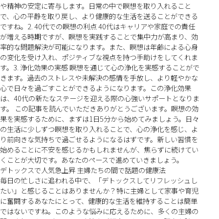
や精神の安定に寄与します。日常の中で瞑想を取り入れること
で、心の平静を取り戻し、より健康的な生活を送ることができる
ですね。2. 40代での瞑想の利点 40代はキャリアや家庭での責任
が増える時期ですが、瞑想を実践することで集中力が高まり、効
率的な問題解決が可能になります。また、瞑想は年齢による心身
の変化を受け入れ、ポジティブな視点を持つ手助けをしてくれま
す。3. 浄化効果の実感 瞑想を通じて心の浄化を実感することがで
きます。過去のストレスや未解決の感情を手放し、より軽やかな
心で日々を過ごすことができるようになります。この浄化効果
は、40代の新たなステージを迎える際の心強いサポートとなりま
す。 この記事を読んでいただきありがとうございます。瞑想の効
果を実感するために、まずは1日5分から始めてみましょう。日々
の生活に少しずつ瞑想を取り入れることで、心の浄化を感じ、よ
り前向きな気持ちで過ごせるようになるはずです。新しい習慣を
始めることに不安を感じるかもしれませんが、焦らずに続けてい
くことが大切です。あなたのペースで進めていきましょう。
デトックスで人気急上昇 主婦たちの間で話題の健康法
毎日の忙しさに追われる中で、「デトックスしてリフレッシュし
たい」と感じることはありませんか？特に主婦として家事や育児
に奮闘するあなたにとって、健康的な生活を維持することは簡単
ではないですね。このような悩みに応えるために、多くの主婦の