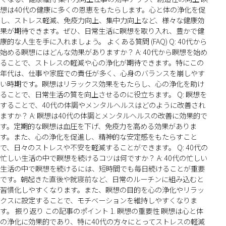
想は40代の健康に多くの恩恵をもたらします。心と体の浄化を促
し、ストレス軽減、免疫力向上、集中力向上など、様々な健康効
果が期待できます。ぜひ、日常生活に瞑想を取り入れ、豊かで健
康的な人生を手に入れましょう。 よくある質問 (FAQ) Q: 40代から
始める瞑想にはどんな効果がありますか？ A: 40代から瞑想を始め
ることで、ストレスの軽減や心の浄化が期待できます。特にこの
年代は、仕事や家庭での責任が多く、心身のバランスを崩しやす
い時期です。瞑想はリラックス効果をもたらし、心の浄化を助け
ることで、日常生活の質を向上させるのに役立ちます。 Q: 瞑想を
することで、40代の体調やメンタルヘルスはどのように改善され
ますか？ A: 瞑想は40代の体調とメンタルヘルスの改善に効果的で
す。定期的な瞑想は血圧を下げ、免疫力を高める効果がありま
す。また、心の浄化を促進し、精神的な安定感をもたらすこと
で、日々のストレスや不安を軽減することができます。 Q: 40代の
忙しい生活の中で瞑想を続けるコツは何ですか？ A: 40代の忙しい
生活の中で瞑想を続けるには、短時間でも毎日続けることが重要
です。朝起きた直後や就寝前など、日常のルーチンに組み込むと
習慣化しやすくなります。また、瞑想の目的を心の浄化やリラッ
クスに設定することで、モチベーションを維持しやすくなりま
す。 振り返り この記事のポイント 1. 瞑想の重要性 瞑想は心と体
の浄化に効果的であり、特に40代の方々にとってストレスの軽減