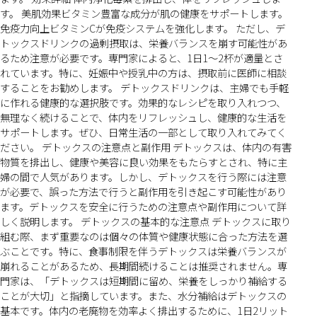
す。 美肌効果ビタミン豊富な成分が肌の健康をサポートします。
免疫力向上ビタミンCが免疫システムを強化します。 ただし、デ
トックスドリンクの過剰摂取は、栄養バランスを崩す可能性があ
るため注意が必要です。専門家によると、1日1〜2杯が適量とさ
れています。特に、妊娠中や授乳中の方は、摂取前に医師に相談
することをお勧めします。 デトックスドリンクは、主婦でも手軽
に作れる健康的な選択肢です。効果的なレシピを取り入れつつ、
無理なく続けることで、体内をリフレッシュし、健康的な生活を
サポートします。ぜひ、日常生活の一部として取り入れてみてく
ださい。 デトックスの注意点と副作用 デトックスは、体内の有害
物質を排出し、健康や美容に良い効果をもたらすとされ、特に主
婦の間で人気があります。しかし、デトックスを行う際には注意
が必要で、誤った方法で行うと副作用を引き起こす可能性があり
ます。デトックスを安全に行うための注意点や副作用について詳
しく説明します。 デトックスの基本的な注意点 デトックスに取り
組む際、まず重要なのは個々の体質や健康状態に合った方法を選
ぶことです。特に、食事制限を伴うデトックスは栄養バランスが
崩れることがあるため、長期間続けることは推奨されません。専
門家は、「デトックスは短期間に留め、栄養をしっかり補給する
ことが大切」と指摘しています。また、水分補給はデトックスの
基本です。体内の老廃物を効率よく排出するために、1日2リット