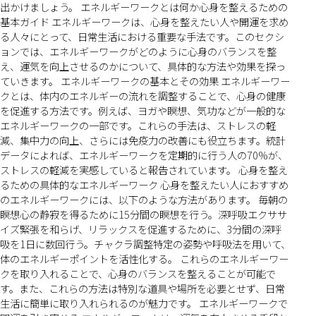
出かけましょう。 エネルギーワークとは何か心身を整えるための
基本ガイド エネルギーワークは、心身を整えたい人や開運を求め
る人々にとって、日常生活における重要な手法です。このセクシ
ョンでは、エネルギーワークがどのように心身のバランスを整
え、運気を向上させるのかについて、具体的な方法や効果を探っ
ていきます。 エネルギーワークの基本とその効果 エネルギーワー
クとは、体内のエネルギーの流れを調整することで、心身の健康
を促進する方法です。例えば、ヨガや瞑想、気功などが一般的な
エネルギーワークの一部です。これらの手法は、ストレスの軽
減、集中力の向上、さらには免疫力の改善にも役立ちます。統計
データによれば、エネルギーワークを定期的に行う人の70%が、
ストレスの軽減を実感していると報告されています。 心身を整え
るための具体的なエネルギーワーク 心身を整えたい人におすすめ
のエネルギーワークには、以下のような方法があります。 毎朝の
瞑想心の静寂を得るために15分間の瞑想を行う。深呼吸エクササ
イズ緊張を和らげ、リラックスを促進するために、3分間の深呼
吸を1日に数回行う。チャクラ調整特定の姿勢や呼吸法を用いて、
体のエネルギーポイントを活性化する。 これらのエネルギーワー
クを取り入れることで、心身のバランスを整えることが可能で
す。また、これらの方法は特別な道具や場所を必要とせず、日常
生活に簡単に取り入れられるのが魅力です。 エネルギーワークで