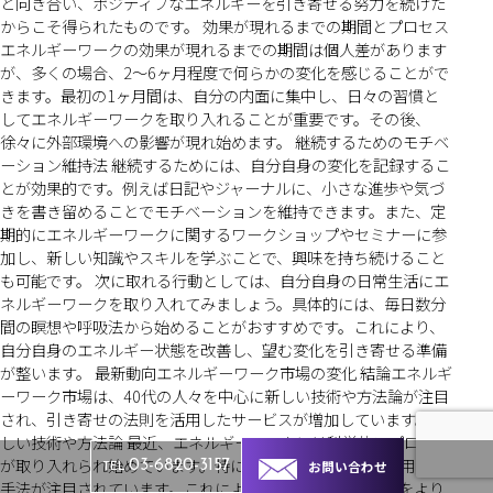
と向き合い、ポジティブなエネルギーを引き寄せる努力を続けた
からこそ得られたものです。 効果が現れるまでの期間とプロセス
エネルギーワークの効果が現れるまでの期間は個人差があります
が、多くの場合、2〜6ヶ月程度で何らかの変化を感じることがで
きます。最初の1ヶ月間は、自分の内面に集中し、日々の習慣と
してエネルギーワークを取り入れることが重要です。その後、
徐々に外部環境への影響が現れ始めます。 継続するためのモチベ
ーション維持法 継続するためには、自分自身の変化を記録するこ
とが効果的です。例えば日記やジャーナルに、小さな進歩や気づ
きを書き留めることでモチベーションを維持できます。また、定
期的にエネルギーワークに関するワークショップやセミナーに参
加し、新しい知識やスキルを学ぶことで、興味を持ち続けること
も可能です。 次に取れる行動としては、自分自身の日常生活にエ
ネルギーワークを取り入れてみましょう。具体的には、毎日数分
間の瞑想や呼吸法から始めることがおすすめです。これにより、
自分自身のエネルギー状態を改善し、望む変化を引き寄せる準備
が整います。 最新動向エネルギーワーク市場の変化 結論エネルギ
ーワーク市場は、40代の人々を中心に新しい技術や方法論が注目
され、引き寄せの法則を活用したサービスが増加しています。 新
しい技術や方法論 最近、エネルギーワークには科学的アプローチ
が取り入れられ始めています。特に量子物理学の概念を応用した
お問い合わせ
03-6820-3157
TEL
手法が注目されています。これにより、エネルギーの流れをより