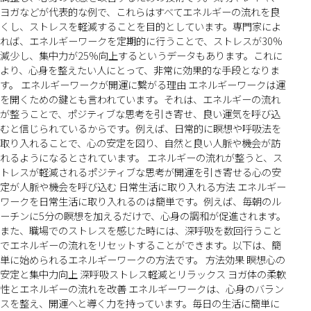
ヨガなどが代表的な例で、これらはすべてエネルギーの流れを良
くし、ストレスを軽減することを目的としています。専門家によ
れば、エネルギーワークを定期的に行うことで、ストレスが30%
減少し、集中力が25%向上するというデータもあります。これに
より、心身を整えたい人にとって、非常に効果的な手段となりま
す。 エネルギーワークが開運に繋がる理由 エネルギーワークは運
を開くための鍵とも言われています。それは、エネルギーの流れ
が整うことで、ポジティブな思考を引き寄せ、良い運気を呼び込
むと信じられているからです。例えば、日常的に瞑想や呼吸法を
取り入れることで、心の安定を図り、自然と良い人脈や機会が訪
れるようになるとされています。 エネルギーの流れが整うと、ス
トレスが軽減されるポジティブな思考が開運を引き寄せる心の安
定が人脈や機会を呼び込む 日常生活に取り入れる方法 エネルギー
ワークを日常生活に取り入れるのは簡単です。例えば、毎朝のル
ーチンに5分の瞑想を加えるだけで、心身の調和が促進されます。
また、職場でのストレスを感じた時には、深呼吸を数回行うこと
でエネルギーの流れをリセットすることができます。以下は、簡
単に始められるエネルギーワークの方法です。 方法効果 瞑想心の
安定と集中力向上 深呼吸ストレス軽減とリラックス ヨガ体の柔軟
性とエネルギーの流れを改善 エネルギーワークは、心身のバラン
スを整え、開運へと導く力を持っています。毎日の生活に簡単に