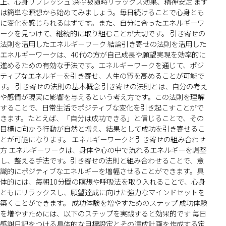
上、心身リフレッシュ 深呼吸随時リラックス効果、精神安定 まず
は簡単な瞑想から始めてみましょう。毎日続けることで心身とも
に変化を感じられるはずです。また、自分に合ったエネルギーワ
ークを見つけて、継続的に取り組むことが大切です。 引き寄せの
法則を活用したエネルギーワーク 結論引き寄せの法則を活用した
エネルギーワークは、40代の方が自己成長や願望実現を効率的に
進めるための有効な手法です。エネルギーワークを通じて、ポジ
ティブなエネルギーを引き寄せ、人生の質を高めることが可能で
す。 引き寄せの法則の基本概念 引き寄せの法則とは、自分の考え
や感情が現実に影響を与えるという考え方です。この法則を理解
することで、日常生活でポジティブな変化を引き起こすことがで
きます。たとえば、「自分は成功できる」と信じることで、その
目標に向かう行動が自然と増え、結果として成功を引き寄せるこ
とが可能になります。 エネルギーワークと引き寄せの組み合わせ
方 エネルギーワークは、身体や心の中で流れるエネルギーを調整
し、整える手法です。引き寄せの法則と組み合わせることで、意
識的にポジティブなエネルギーを増幅させることができます。具
体的には、毎朝10分間の瞑想や呼吸法を取り入れることで、心身
ともにリラックスし、願望達成に向けた強力なマインドセットを
築くことができます。 成功体験を増やすためのステップ 成功体験
を増やすためには、以下のステップを実践すると効果的です 毎日
感謝日記をつける具体的な目標設定とその達成計画を作成する定