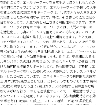
を読むことで、エネルギーワークを日常生活に取り入れるための
具体的なステップが分かります。 エネルギーワークで40代の人生
を変える方法 結論エネルギーワークは、40代の人々が人生をより
充実させるための有効な手段です。特に、引き寄せの法則と組み
合わせることで、人生の質を向上させる可能性があります。 エネ
ルギーワークとは何か エネルギーワークとは、人間のエネルギー
を活性化し、心身のバランスを整えるための方法です。これによ
り、ストレスの軽減や集中力の向上が期待できます。たとえば、
ヨガや瞑想はエネルギーワークの一種であり、多くの人々が日常
生活に取り入れています。 40代に特化したエネルギーワークの効
果 40代は人生の転機とも言える時期であり、エネルギーワークは
この年代に特化した効果を発揮します。例えば、更年期によるホ
ルモンバランスの乱れを整えたり、新たなキャリアへの挑戦に向
けた精神的な準備をサポートします。ある調査では、定期的にエ
ネルギーワークを行った40代の人々の80%が、ストレスレベルが
低下したと報告しています。 エネルギーワークの具体的な実践方
法 具体的な実践方法としては、以下のようなものがあります 毎朝
10分間の瞑想を行う週に2回ヨガクラスに参加する自然豊かな場
所で深呼吸を行う これらを習慣化することで、日常生活で感じる
不安やストレスを軽減しやすくなります。 方法頻度期待される効
果 瞑想毎日10分集中力向上、ストレス軽減 ヨガ週2回柔軟性向