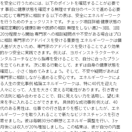
を安全に行うためには、以下のポイントを確認することが必要で
す 事前に健康状態を確認する無理せず自分のペースで進める必要
に応じて専門家に相談する 以下の表は、安全にエネルギーワーク
を行うためのチェックリストです。 チェック項目詳細 健康状態の
確認定期的な健康診断や医師の相談 無理をしない週2〜3回、1回
20分程度から開始 専門家への相談疑問点や不安がある場合はプロ
に相談 専門家のアドバイスを受ける重要性 エネルギーワークは個
人差が大きいため、専門家のアドバイスを受けることでより効果
的かつ安全に実践できます。例えば、ヨガインストラクターやメ
ンタルコーチなどから指導を受けることで、自分に合ったプラン
を立てられます。 次に取る行動として、まずは自身の健康状態を
確認し、小さく始めてみましょう。そして、不安や疑問があれば
専門家に相談しながら進めると安心です。 エネルギーワークによ
る人生の変化事例 結論エネルギーワークは、特に40代を迎えた
人々にとって、人生を大きく変える可能性があります。引き寄せ
の法則と組み合わせることで、目に見えない力を活用し、望む未
来を手に入れることができます。 具体的な成功事例 例えば、40
代のある男性は、仕事での行き詰まりを感じていましたが、エネ
ルギーワークを取り入れることで新たなビジネスチャンスを引き
寄せました。彼は毎朝30分の瞑想とエネルギー調整を行い、3ヶ
月後には収入が20%増加しました。この結果は、彼が自分の内面