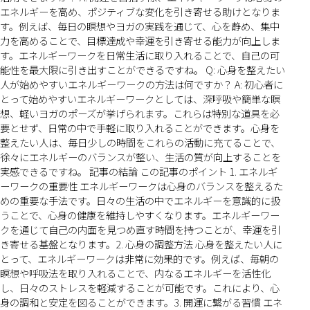
エネルギーを高め、ポジティブな変化を引き寄せる助けとなりま
す。例えば、毎日の瞑想やヨガの実践を通じて、心を静め、集中
力を高めることで、目標達成や幸運を引き寄せる能力が向上しま
す。エネルギーワークを日常生活に取り入れることで、自己の可
能性を最大限に引き出すことができるですね。 Q: 心身を整えたい
人が始めやすいエネルギーワークの方法は何ですか？ A: 初心者に
とって始めやすいエネルギーワークとしては、深呼吸や簡単な瞑
想、軽いヨガのポーズが挙げられます。これらは特別な道具を必
要とせず、日常の中で手軽に取り入れることができます。心身を
整えたい人は、毎日少しの時間をこれらの活動に充てることで、
徐々にエネルギーのバランスが整い、生活の質が向上することを
実感できるですね。 記事の結論 この記事のポイント 1. エネルギ
ーワークの重要性 エネルギーワークは心身のバランスを整えるた
めの重要な手法です。日々の生活の中でエネルギーを意識的に扱
うことで、心身の健康を維持しやすくなります。エネルギーワー
クを通じて自己の内面を見つめ直す時間を持つことが、幸運を引
き寄せる基盤となります。2. 心身の調整方法 心身を整えたい人に
とって、エネルギーワークは非常に効果的です。例えば、毎朝の
瞑想や呼吸法を取り入れることで、内なるエネルギーを活性化
し、日々のストレスを軽減することが可能です。これにより、心
身の調和と安定を図ることができます。3. 開運に繋がる習慣 エネ