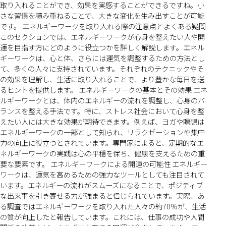
取り入れることができ、効果を実感することができるですね。小
さな習慣を積み重ねることで、大きな変化を生み出すことが可能
です。 エネルギーワークを取り入れる際の注意点とよくある疑問
このセクションでは、エネルギーワークが心身を整えたい人や開
運を目指す方にどのように役立つかを詳しく解説します。エネル
ギーワークは、心と体、さらには運気を調整するための方法とし
て、多くの人々に支持されています。それぞれのテクニックやそ
の効果を理解し、生活に取り入れることで、より豊かな毎日を送
るヒントを提供します。 エネルギーワークの基本とその効果 エネ
ルギーワークとは、体内のエネルギーの流れを調整し、心身のバ
ランスを整える手法です。特に、ストレス社会において心身を整
えたい人には大きな効果が期待できます。例えば、ヨガや瞑想は
エネルギーワークの一部として知られ、リラクゼーションや集中
力の向上に役立つとされています。専門家によると、定期的なエ
ネルギーワークの実践は心の平穏を保ち、健康を支えるための重
要な要素です。 エネルギーワークによる開運の可能性 エネルギー
ワークは、運気を高めるための強力なツールとしても注目されて
います。エネルギーの流れがスムーズになることで、ポジティブ
な出来事を引き寄せる力が強まると信じられています。実際、あ
る調査ではエネルギーワークを取り入れた人々の約70%が、生活
の質が向上したと報告しています。これには、仕事の成功や人間