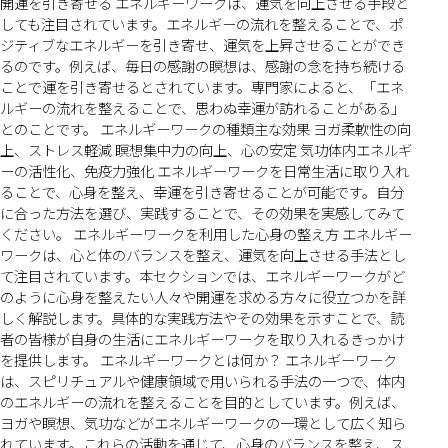
開運を引き寄せる エネルギーワークは、運気を向上させる手段と
しても注目されています。エネルギーの流れを整えることで、ポ
ジティブなエネルギーを引き寄せ、運気を上昇させることができ
るのです。例えば、毎日の感謝の瞑想は、感謝の念を持ち続ける
ことで運を引き寄せるとされています。専門家によると、「エネ
ルギーの流れを整えることで、思わぬ幸運が訪れることがある」
とのことです。 エネルギーワークの種類主な効果 ヨガ柔軟性の向
上、ストレス軽減 瞑想集中力の向上、心の安定 気功体内エネルギ
ーの活性化、免疫力強化 エネルギーワークを日常生活に取り入れ
ることで、心身を整え、幸運を引き寄せることが可能です。自分
に合った方法を選び、実践することで、その効果を実感してみて
ください。 エネルギーワークを利用した心身の整え方 エネルギー
ワークは、心と体のバランスを整え、運気を向上させる手法とし
て注目されています。本セクションでは、エネルギーワークがど
のように心身を整えたい人々や開運を求める方々に役立つかを詳
しく解説します。具体的な実践方法やその効果を示すことで、読
者の皆様が自身の生活にエネルギーワークを取り入れるきっかけ
を提供します。 エネルギーワークとは何か？ エネルギーワーク
は、スピリチュアルや健康領域で用いられる手法の一つで、体内
のエネルギーの流れを整えることを目的としています。例えば、
ヨガや瞑想、気功などがエネルギーワークの一環として広く知ら
れています。これらの活動を通じて、心身のバランスを整え、ス