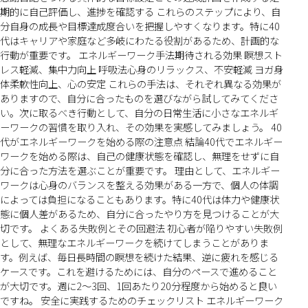
期的に自己評価し、進捗を確認する これらのステップにより、自
分自身の成長や目標達成度合いを把握しやすくなります。特に40
代はキャリアや家庭など多岐にわたる役割があるため、計画的な
行動が重要です。 エネルギーワーク手法期待される効果 瞑想スト
レス軽減、集中力向上 呼吸法心身のリラックス、不安軽減 ヨガ身
体柔軟性向上、心の安定 これらの手法は、それぞれ異なる効果が
ありますので、自分に合ったものを選びながら試してみてくださ
い。次に取るべき行動として、自分の日常生活に小さなエネルギ
ーワークの習慣を取り入れ、その効果を実感してみましょう。 40
代がエネルギーワークを始める際の注意点 結論40代でエネルギー
ワークを始める際は、自己の健康状態を確認し、無理をせずに自
分に合った方法を選ぶことが重要です。 理由として、エネルギー
ワークは心身のバランスを整える効果がある一方で、個人の体調
によっては負担になることもあります。特に40代は体力や健康状
態に個人差があるため、自分に合ったやり方を見つけることが大
切です。 よくある失敗例とその回避法 初心者が陥りやすい失敗例
として、無理なエネルギーワークを続けてしまうことがありま
す。例えば、毎日長時間の瞑想を続けた結果、逆に疲れを感じる
ケースです。これを避けるためには、自分のペースで進めること
が大切です。週に2〜3回、1回あたり20分程度から始めると良い
ですね。 安全に実践するためのチェックリスト エネルギーワーク