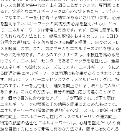
トレスの軽減や集中力の向上を図ることができます。専門家によ
ると、定期的なエネルギーワークは心の安定をもたらし、ポジテ
ィブなエネルギーを引き寄せる効果があるとされています。 心身
を整えるエネルギーワークの実践方法 心身を整えたい人にとっ
て、エネルギーワークは非常に有効です。まず、日常に簡単に取
り入れられる方法として、朝晩の瞑想をおすすめします。1日10
分程度の瞑想は、心を落ち着かせる時間を提供し、日々のストレ
スを軽減します。また、気功やヨガもエネルギーの流れを整える
ために効果的です。これらのエクササイズは、柔軟性を高めるだ
けでなく、エネルギーセンターであるチャクラを活性化し、全身
のエネルギーの流れをスムーズにします。 エネルギーワークによ
る開運効果 エネルギーワークは開運にも効果があるとされていま
す。例えば、フラワーエッセンスやクリスタルヒーリングは、特
定のエネルギーを活性化し、運気を向上させる手法として人気が
あります。これらの方法は、自分の願望に応じて選ぶことがで
き、個々の目的に合わせたアプローチが可能です。以下の表は、
エネルギーワークの種類とその効果を簡単にまとめたものです。
エネルギーワークの種類効果 瞑想心の安定、ストレス軽減 ヨガ柔
軟性向上、エネルギーの活性化 クリスタルヒーリング運気向上、
特定の願望の活性化 エネルギーワークは、心身を整えたい人や開
運を目指す方にとって非常に有効な方法です。簡単に始められる