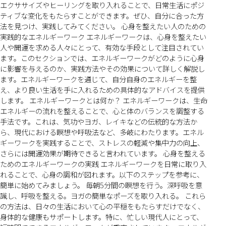
エクササイズやヒーリングを取り入れることで、日常生活にポジ
ティブな変化をもたらすことができます。ぜひ、自分に合った方
法を見つけ、実践してみてください。 心身を整えたい人のための
実践的なエネルギーワーク エネルギーワークは、心身を整えたい
人や開運を求める人々にとって、有効な手段として注目されてい
ます。このセクションでは、エネルギーワークがどのように心身
に影響を与えるのか、実践方法やその効果について詳しく解説し
ます。エネルギーワークを通じて、自分自身のエネルギーを整
え、より良い生活を手に入れるための具体的なアドバイスを提供
します。 エネルギーワークとは何か？ エネルギーワークは、生命
エネルギーの流れを整えることで、心と体のバランスを調整する
手法です。これは、気功やヨガ、レイキなどの伝統的な方法か
ら、現代における瞑想や呼吸法など、多岐にわたります。エネル
ギーワークを実践することで、ストレスの軽減や集中力の向上、
さらには開運効果が期待できると言われています。 心身を整える
ためのエネルギーワークの実践 エネルギーワークを日常に取り入
れることで、心身の調和が図れます。以下のステップを参考に、
簡単に始めてみましょう。 毎朝5分間の瞑想を行う。深呼吸を意
識し、呼吸を整える。ヨガの簡単なポーズを取り入れる。 これら
の方法は、日々の生活において心の平穏をもたらすだけでなく、
身体的な健康もサポートします。特に、忙しい現代人にとって、