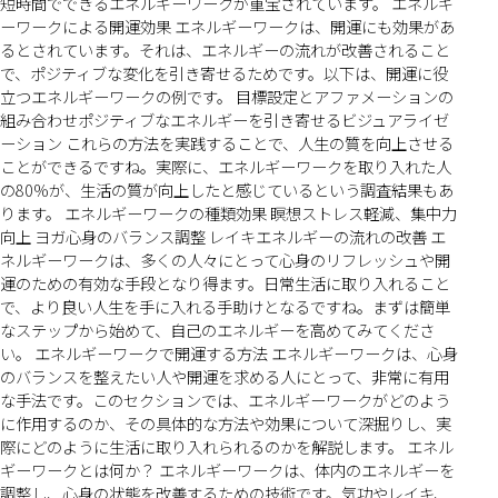
短時間でできるエネルギーワークが重宝されています。 エネルギ
ーワークによる開運効果 エネルギーワークは、開運にも効果があ
るとされています。それは、エネルギーの流れが改善されること
で、ポジティブな変化を引き寄せるためです。以下は、開運に役
立つエネルギーワークの例です。 目標設定とアファメーションの
組み合わせポジティブなエネルギーを引き寄せるビジュアライゼ
ーション これらの方法を実践することで、人生の質を向上させる
ことができるですね。実際に、エネルギーワークを取り入れた人
の80%が、生活の質が向上したと感じているという調査結果もあ
ります。 エネルギーワークの種類効果 瞑想ストレス軽減、集中力
向上 ヨガ心身のバランス調整 レイキエネルギーの流れの改善 エ
ネルギーワークは、多くの人々にとって心身のリフレッシュや開
運のための有効な手段となり得ます。日常生活に取り入れること
で、より良い人生を手に入れる手助けとなるですね。まずは簡単
なステップから始めて、自己のエネルギーを高めてみてくださ
い。 エネルギーワークで開運する方法 エネルギーワークは、心身
のバランスを整えたい人や開運を求める人にとって、非常に有用
な手法です。このセクションでは、エネルギーワークがどのよう
に作用するのか、その具体的な方法や効果について深掘りし、実
際にどのように生活に取り入れられるのかを解説します。 エネル
ギーワークとは何か？ エネルギーワークは、体内のエネルギーを
調整し、心身の状態を改善するための技術です。気功やレイキ、