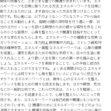
関係の改善など、さまざまな面での開運が含まれています。 エネ
ルギーワークを日常に取り入れる方法 エネルギーワークを日常に
取り入れるためには、まず自分に合った方法を見つけることが大
切です。初心者には、以下のようなシンプルなステップから始め
ることをお勧めします。 毎朝5分間の深呼吸を行う週に一度、30
分のヨガセッションを設ける瞑想のための静かな場所を作る これ
らの小さな習慣が、心身を整えたい人や開運を目指す方にとって
大きな変化をもたらします。 エネルギーワークの種類主な効果 ヨ
ガリラクゼーション、体力向上 瞑想集中力向上、ストレス緩和 呼
吸法精神安定、エネルギー調整 エネルギーワークは、心身の健康
を促進し、運気を高めるための有効な手段です。日々の生活に取
り入れることで、より良い人生を築くための第一歩を踏み出しま
しょう。エネルギーワークを実践することで、心の平穏と成功を
手に入れることができるですね。 よくある質問 (FAQ) Q: エネルギ
ーワークとは何ですか？心身を整えたい人にどのように役立ちま
すか？ A: エネルギーワークとは、身体と心のエネルギーを整え、
バランスを取るための様々な技法を指します。ヨガや瞑想、気功
などが一般的な例です。これらの方法は、ストレスを軽減し、リ
ラクゼーションを促進することで、心身を整えたい人にとって有
効です。また、エネルギーワークは自己成長や開運にもつながる
とされています。 Q: 開運のためにエネルギーワークをどのように
活用できますか？ A: 開運を目指す際、エネルギーワークは心身の