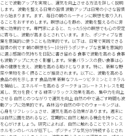
ことで波動アップを実現し、運気を向上させる方法を詳しく説明
します。 波動を整える日常の習慣 波動アップは日常の小さな習慣
から始まります。まず、毎日の朝のルーティンに瞑想を取り入れ
ることをおすすめします。瞑想は心を静め、波動を整えるのに非
常に効果的です。専門家によると、たった5分の瞑想でも心の安定
に寄与し、波動が高まるとされています。また、ポジティブな言
葉を意識的に使うことも効果的です。以下は、日常で実践できる
習慣の例です 朝の瞑想を5〜10分行うポジティブな言葉を意識的
に選ぶ感謝の気持ちを日記に書き留める 食事で波動を高める 食事
も波動アップに大きく影響します。栄養バランスの良い食事は心
身の健康を支え、波動を高める助けとなります。特に、新鮮な野
菜や果物を多く摂ることが推奨されます。以下に、波動を高める
食品の例を示します 食品効果 新鮮なフルーツビタミンとミネラル
を補給し、エネルギーを高める ダークチョコレートストレスを軽
減し、気分を良くする 緑茶リラックス効果を高め、集中力を向上
させる 自然とのつながりで運気を向上 自然の中で過ごす時間も波
動アップに効果的です。森林浴や自然の中でのウォーキングは、
心身をリフレッシュさせ、運気を高める効果があります。週末に
は自然公園を訪れるなど、定期的に自然と触れる機会を持つこと
を心がけましょう。研究によれば、自然に触れることでストレス
ホルモンのレベルが低下し、ポジティブな気分が持続するとされ