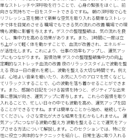
単なストレッチや深呼吸を行うことで、心身の緊張をほぐし、前
向きな気持ちで一日をスタートできるですね。 朝の深呼吸で心を
リフレッシュ窓を開けて新鮮な空気を取り入れる簡単なストレッ
チで体を目覚めさせる 職場でもできる気の流れの改善 職場での環
境も波動に影響を与えます。デスクの整理整頓は、気の流れを良
くし、集中力を高める効果があります。また、1時間に一度は立
ち上がって軽く体を動かすことで、血流が改善され、エネルギー
が活性化します。これにより、仕事の効率もアップし、運気アッ
プにもつながります。 習慣効果 デスクの整理整頓集中力の向上
定期的なストレッチ血流の改善 夜のリラックスタイムで波動を整
える 夜は一日の疲れを癒し、波動を整える大切な時間です。例え
ば、心地よい音楽を聴いたり、お気に入りのアロマを焚くなどし
てリラックスすることで、心の波動を落ち着かせることができま
す。また、感謝の日記をつける習慣を持つと、ポジティブな出来
事に意識が向き、運気アップに寄与します。 これらの習慣を取り
入れることで、忙しい日々の中でも波動を高め、運気アップを図
ることができるですね。まずは簡単なことから始め、継続してみ
てください。小さな変化が大きな結果を生むかもしれません。 運
気アップにつながる波動の整え方 波動を整えることで運気をアッ
プさせる方法について解説します。このセクションでは、特に女
性に役立つ具体的なテクニックを紹介し、日常生活に取り入れる