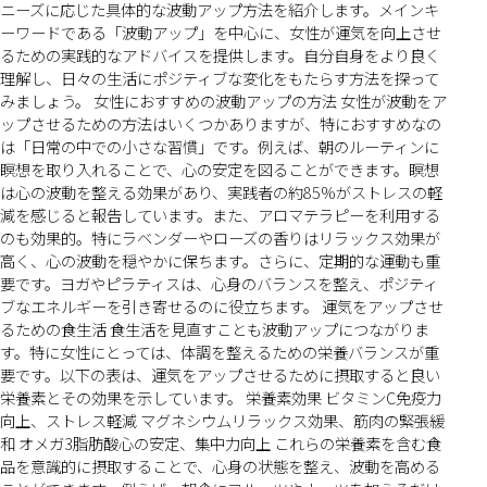
ニーズに応じた具体的な波動アップ方法を紹介します。メインキ
ーワードである「波動アップ」を中心に、女性が運気を向上させ
るための実践的なアドバイスを提供します。自分自身をより良く
理解し、日々の生活にポジティブな変化をもたらす方法を探って
みましょう。 女性におすすめの波動アップの方法 女性が波動をア
ップさせるための方法はいくつかありますが、特におすすめなの
は「日常の中での小さな習慣」です。例えば、朝のルーティンに
瞑想を取り入れることで、心の安定を図ることができます。瞑想
は心の波動を整える効果があり、実践者の約85%がストレスの軽
減を感じると報告しています。また、アロマテラピーを利用する
のも効果的。特にラベンダーやローズの香りはリラックス効果が
高く、心の波動を穏やかに保ちます。さらに、定期的な運動も重
要です。ヨガやピラティスは、心身のバランスを整え、ポジティ
ブなエネルギーを引き寄せるのに役立ちます。 運気をアップさせ
るための食生活 食生活を見直すことも波動アップにつながりま
す。特に女性にとっては、体調を整えるための栄養バランスが重
要です。以下の表は、運気をアップさせるために摂取すると良い
栄養素とその効果を示しています。 栄養素効果 ビタミンC免疫力
向上、ストレス軽減 マグネシウムリラックス効果、筋肉の緊張緩
和 オメガ3脂肪酸心の安定、集中力向上 これらの栄養素を含む食
品を意識的に摂取することで、心身の状態を整え、波動を高める