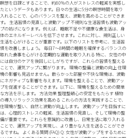
瞑想を日課とすることで、約80%の人がストレスの軽減を実感し
たというデータもあります。日々の生活に5分の瞑想時間を取り
入れることで、心のバランスを整え、波動を高めることができま
す。 生活習慣の見直しと波動アップ 不規則な生活習慣も波動アッ
プの妨げになります。例えば、睡眠不足や不健康な食生活は、身
体のエネルギーレベルを低下させます。これに対し、規則正しい
生活を心がけることが重要です。以下のリストを参考に、生活習
慣を改善しましょう。 毎日7〜8時間の睡眠を確保するバランスの
取れた食事を心がける定期的な運動を取り入れる 特に、女性の中
には自分のケアを後回しにしがちですが、これらの習慣を整える
ことで、運気アップに繋がります。 環境の整備と波動の向上 住環
境の影響も見逃せません。散らかった部屋や不快な環境は、波動
にネガティブな影響を与えます。環境を整えることで、波動アッ
プを促進することができます。以下に、環境を整えるための簡単
な方法を示します。 方法効果 整理整頓心の安定をもたらす 植物
の導入リラックス効果を高める これらの方法を実践することで、
住環境が整い、自然と波動が向上します。 波動アップを目指すに
は、心理的ストレスの軽減、生活習慣の見直し、そして環境の整
備が重要です。これらを意識的に改善し、日常生活に取り入れる
ことで、運気アップを実現し、より豊かな人生を送ることができ
るですね。 よくある質問 (FAQ) Q: 女性が波動アップをするために