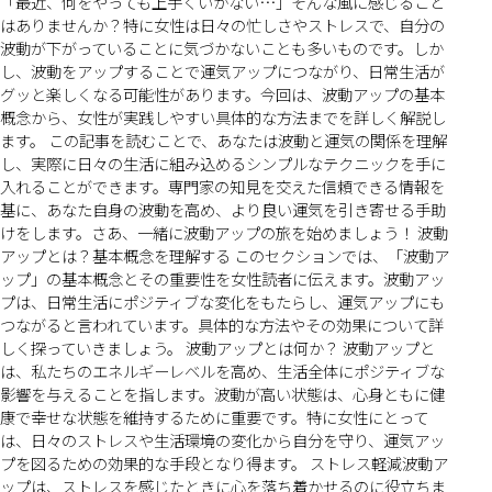
「最近、何をやっても上手くいかない…」そんな風に感じること
はありませんか？特に女性は日々の忙しさやストレスで、自分の
波動が下がっていることに気づかないことも多いものです。しか
し、波動をアップすることで運気アップにつながり、日常生活が
グッと楽しくなる可能性があります。今回は、波動アップの基本
概念から、女性が実践しやすい具体的な方法までを詳しく解説し
ます。 この記事を読むことで、あなたは波動と運気の関係を理解
し、実際に日々の生活に組み込めるシンプルなテクニックを手に
入れることができます。専門家の知見を交えた信頼できる情報を
基に、あなた自身の波動を高め、より良い運気を引き寄せる手助
けをします。さあ、一緒に波動アップの旅を始めましょう！ 波動
アップとは？基本概念を理解する このセクションでは、「波動ア
ップ」の基本概念とその重要性を女性読者に伝えます。波動アッ
プは、日常生活にポジティブな変化をもたらし、運気アップにも
つながると言われています。具体的な方法やその効果について詳
しく探っていきましょう。 波動アップとは何か？ 波動アップと
は、私たちのエネルギーレベルを高め、生活全体にポジティブな
影響を与えることを指します。波動が高い状態は、心身ともに健
康で幸せな状態を維持するために重要です。特に女性にとって
は、日々のストレスや生活環境の変化から自分を守り、運気アッ
プを図るための効果的な手段となり得ます。 ストレス軽減波動ア
ップは、ストレスを感じたときに心を落ち着かせるのに役立ちま