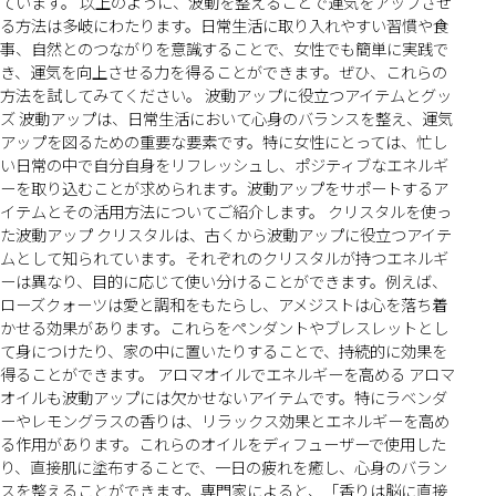
ています。 以上のように、波動を整えることで運気をアップさせ
る方法は多岐にわたります。日常生活に取り入れやすい習慣や食
事、自然とのつながりを意識することで、女性でも簡単に実践で
き、運気を向上させる力を得ることができます。ぜひ、これらの
方法を試してみてください。 波動アップに役立つアイテムとグッ
ズ 波動アップは、日常生活において心身のバランスを整え、運気
アップを図るための重要な要素です。特に女性にとっては、忙し
い日常の中で自分自身をリフレッシュし、ポジティブなエネルギ
ーを取り込むことが求められます。波動アップをサポートするア
イテムとその活用方法についてご紹介します。 クリスタルを使っ
た波動アップ クリスタルは、古くから波動アップに役立つアイテ
ムとして知られています。それぞれのクリスタルが持つエネルギ
ーは異なり、目的に応じて使い分けることができます。例えば、
ローズクォーツは愛と調和をもたらし、アメジストは心を落ち着
かせる効果があります。これらをペンダントやブレスレットとし
て身につけたり、家の中に置いたりすることで、持続的に効果を
得ることができます。 アロマオイルでエネルギーを高める アロマ
オイルも波動アップには欠かせないアイテムです。特にラベンダ
ーやレモングラスの香りは、リラックス効果とエネルギーを高め
る作用があります。これらのオイルをディフューザーで使用した
り、直接肌に塗布することで、一日の疲れを癒し、心身のバラン
スを整えることができます。専門家によると、「香りは脳に直接