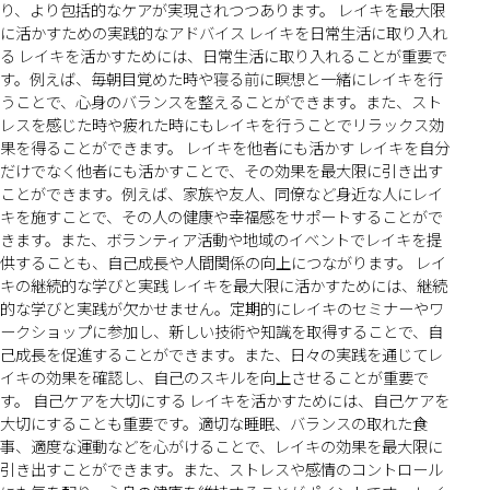
り、より包括的なケアが実現されつつあります。 レイキを最大限
に活かすための実践的なアドバイス レイキを日常生活に取り入れ
る レイキを活かすためには、日常生活に取り入れることが重要で
す。例えば、毎朝目覚めた時や寝る前に瞑想と一緒にレイキを行
うことで、心身のバランスを整えることができます。また、スト
レスを感じた時や疲れた時にもレイキを行うことでリラックス効
果を得ることができます。 レイキを他者にも活かす レイキを自分
だけでなく他者にも活かすことで、その効果を最大限に引き出す
ことができます。例えば、家族や友人、同僚など身近な人にレイ
キを施すことで、その人の健康や幸福感をサポートすることがで
きます。また、ボランティア活動や地域のイベントでレイキを提
供することも、自己成長や人間関係の向上につながります。 レイ
キの継続的な学びと実践 レイキを最大限に活かすためには、継続
的な学びと実践が欠かせません。定期的にレイキのセミナーやワ
ークショップに参加し、新しい技術や知識を取得することで、自
己成長を促進することができます。また、日々の実践を通じてレ
イキの効果を確認し、自己のスキルを向上させることが重要で
す。 自己ケアを大切にする レイキを活かすためには、自己ケアを
大切にすることも重要です。適切な睡眠、バランスの取れた食
事、適度な運動などを心がけることで、レイキの効果を最大限に
引き出すことができます。また、ストレスや感情のコントロール