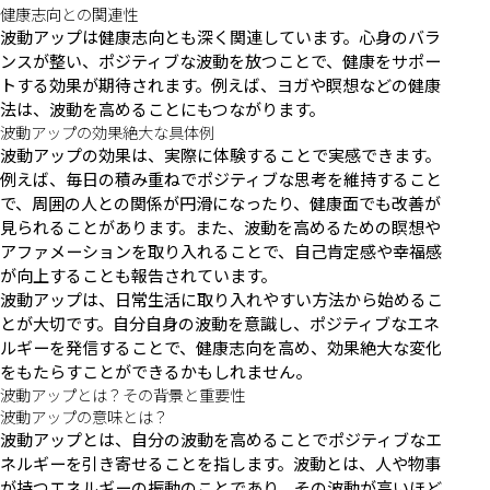
健康志向との関連性
波動アップは健康志向とも深く関連しています。心身のバラ
ンスが整い、ポジティブな波動を放つことで、健康をサポー
トする効果が期待されます。例えば、ヨガや瞑想などの健康
法は、波動を高めることにもつながります。
波動アップの効果絶大な具体例
波動アップの効果は、実際に体験することで実感できます。
例えば、毎日の積み重ねでポジティブな思考を維持すること
で、周囲の人との関係が円滑になったり、健康面でも改善が
見られることがあります。また、波動を高めるための瞑想や
アファメーションを取り入れることで、自己肯定感や幸福感
が向上することも報告されています。
波動アップは、日常生活に取り入れやすい方法から始めるこ
とが大切です。自分自身の波動を意識し、ポジティブなエネ
ルギーを発信することで、健康志向を高め、効果絶大な変化
をもたらすことができるかもしれません。
波動アップとは？その背景と重要性
波動アップの意味とは？
波動アップとは、自分の波動を高めることでポジティブなエ
ネルギーを引き寄せることを指します。波動とは、人や物事
が持つエネルギーの振動のことであり、その波動が高いほど