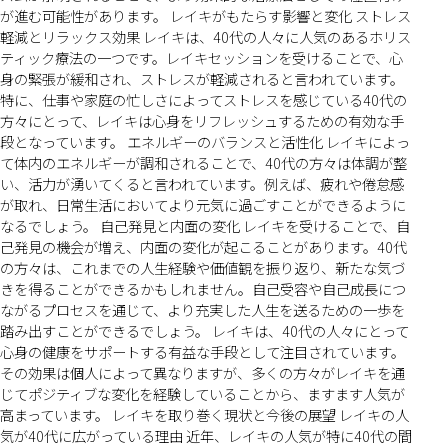
が進む可能性があります。 レイキがもたらす影響と変化 ストレス
軽減とリラックス効果 レイキは、40代の人々に人気のあるホリス
ティック療法の一つです。レイキセッションを受けることで、心
身の緊張が緩和され、ストレスが軽減されると言われています。
特に、仕事や家庭の忙しさによってストレスを感じている40代の
方々にとって、レイキは心身をリフレッシュするための有効な手
段となっています。 エネルギーのバランスと活性化 レイキによっ
て体内のエネルギーが調和されることで、40代の方々は体調が整
い、活力が湧いてくると言われています。例えば、疲れや倦怠感
が取れ、日常生活においてより元気に過ごすことができるように
なるでしょう。 自己発見と内面の変化 レイキを受けることで、自
己発見の機会が増え、内面の変化が起こることがあります。40代
の方々は、これまでの人生経験や価値観を振り返り、新たな気づ
きを得ることができるかもしれません。自己受容や自己成長につ
ながるプロセスを通じて、より充実した人生を送るための一歩を
踏み出すことができるでしょう。 レイキは、40代の人々にとって
心身の健康をサポートする有益な手段として注目されています。
その効果は個人によって異なりますが、多くの方々がレイキを通
じてポジティブな変化を経験していることから、ますます人気が
高まっています。 レイキを取り巻く現状と今後の展望 レイキの人
気が40代に広がっている理由 近年、レイキの人気が特に40代の間