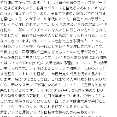
で急速に広がっています。40代は仕事や家庭のストレスがピーク
に達する年齢であり、心身のバランスを整えるためにレイキを求
める人が増えています。また、子育てや親の介護などで自分自身
を犠牲にすることが多いこの年代にとって、自己ケアの手段とし
てレイキが注目されています。 レイキの普及と今後の展望 レイキ
は従来、一部のスピリチュアルな人たちに限られたものとされて
きましたが、最近では一般の人々にも広く受け入れられるように
なってきています。特にストレス社会で生きる現代人にとって、
心身のバランスを整える手段としてレイキが注目されています。
今後はさらに医療現場や企業などでもレイキの効果が認められ、
普及が進むと予想されています。 レイキの人気の背景にある効果
とは レイキが40代を中心に人気を集める理由の一つに、その効果
が挙げられます。レイキによるヒーリング効果は、心身のバラン
スを整え、ストレスを軽減し、自己発見や成長を促すと言われて
います。特に40代にとっては、これまでの人生経験を振り返りな
がら、新たなステップを踏むためのサポートとして重要な役割を
果たしているのです。 レイキは40代を中心に人気を集めており、
その効果や普及の可能性に注目が集まっています。今後もさらな
る発展が期待される分野であり、自己ケアや健康増進の手段とし
て、さらに多くの人々に愛される存在となるでしょう。
波動アップと運気アップを目指す女性のための究極ガイド