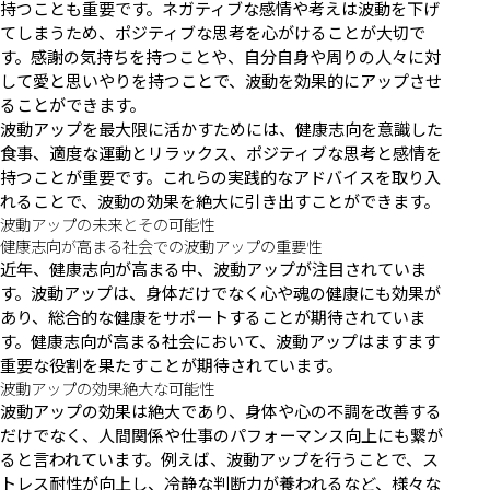
持つことも重要です。ネガティブな感情や考えは波動を下げ
てしまうため、ポジティブな思考を心がけることが大切で
す。感謝の気持ちを持つことや、自分自身や周りの人々に対
して愛と思いやりを持つことで、波動を効果的にアップさせ
ることができます。
波動アップを最大限に活かすためには、健康志向を意識した
食事、適度な運動とリラックス、ポジティブな思考と感情を
持つことが重要です。これらの実践的なアドバイスを取り入
れることで、波動の効果を絶大に引き出すことができます。
波動アップの未来とその可能性
健康志向が高まる社会での波動アップの重要性
近年、健康志向が高まる中、波動アップが注目されていま
す。波動アップは、身体だけでなく心や魂の健康にも効果が
あり、総合的な健康をサポートすることが期待されていま
す。健康志向が高まる社会において、波動アップはますます
重要な役割を果たすことが期待されています。
波動アップの効果絶大な可能性
波動アップの効果は絶大であり、身体や心の不調を改善する
だけでなく、人間関係や仕事のパフォーマンス向上にも繋が
ると言われています。例えば、波動アップを行うことで、ス
トレス耐性が向上し、冷静な判断力が養われるなど、様々な