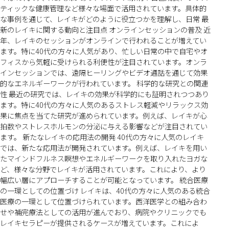
ティックな健康管理など様々な場面で活用されています。具体的
な事例を通じて、レイキがどのように役立つかを理解し、日常 最
新のレイキに関する動向と注目点 オンラインセッションの普及 近
年、レイキのセッションがオンラインで行われることが増えてい
ます。特に40代の方々に人気があり、忙しい日常の中で自宅やオ
フィスから気軽に受けられる利便性が注目されています。オンラ
インセッションでは、遠隔ヒーリングやビデオ通話を通じて効果
的なエネルギーワークが行われています。 科学的な研究との関連
性 最近の研究では、レイキの効果が科学的にも証明されつつあり
ます。特に40代の方々に人気のあるストレス軽減やリラックス効
果に焦点を当てた研究が進められています。例えば、レイキが心
拍数やストレスホルモンの分泌に与える影響などが注目されてい
ます。 新たなレイキの応用法の開発 40代の方々に人気のレイキ
では、新たな応用法が開発されています。例えば、レイキを用い
たマインドフルネス瞑想やエネルギーワークを取り入れたヨガな
ど、様々な分野でレイキが活用されています。これにより、より
幅広い層にアプローチすることが可能となっています。 統合医療
の一環としての位置づけ レイキは、40代の方々に人気のある統合
医療の一環として位置づけられています。西洋医学との組み合わ
せや補完療法としての活用が進んでおり、病院やクリニックでも
レイキセラピーが提供されるケースが増えています。これによ