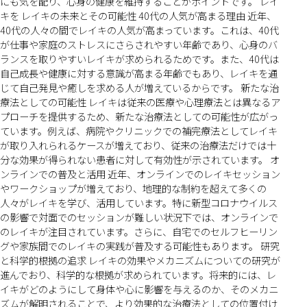
にも気を配り、心身の健康を維持することがポイントです。 レイ
キを レイキの未来とその可能性 40代の人気が高まる理由 近年、
40代の人々の間でレイキの人気が高まっています。これは、40代
が仕事や家庭のストレスにさらされやすい年齢であり、心身のバ
ランスを取りやすいレイキが求められるためです。また、40代は
自己成長や健康に対する意識が高まる年齢でもあり、レイキを通
じて自己発見や癒しを求める人が増えているからです。 新たな治
療法としての可能性 レイキは従来の医療や心理療法とは異なるア
プローチを提供するため、新たな治療法としての可能性が広がっ
ています。例えば、病院やクリニックでの補完療法としてレイキ
が取り入れられるケースが増えており、従来の治療法だけでは十
分な効果が得られない患者に対して有効性が示されています。 オ
ンラインでの普及と活用 近年、オンラインでのレイキセッション
やワークショップが増えており、地理的な制約を超えて多くの
人々がレイキを学び、活用しています。特に新型コロナウイルス
の影響で対面でのセッションが難しい状況下では、オンラインで
のレイキが注目されています。さらに、自宅でのセルフヒーリン
グや家族間でのレイキの実践が普及する可能性もあります。 研究
と科学的根拠の追求 レイキの効果やメカニズムについての研究が
進んでおり、科学的な根拠が求められています。将来的には、レ
イキがどのようにして身体や心に影響を与えるのか、そのメカニ
ズムが解明されることで、より効果的な治療法としての位置付け