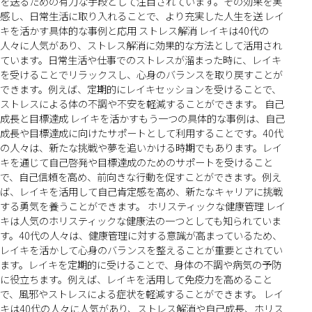
を送るための有力な手段として注目されています。その効果を実
感し、日常生活に取り入れることで、より充実した人生を送 レイ
キを活かす具体的な事例と応用 ストレス解消 レイキは40代の
人々に人気があり、ストレス解消に効果的な方法として活用され
ています。日常生活や仕事でのストレスが溜まった時に、レイキ
を受けることでリラックスし、心身のバランスを取り戻すことが
できます。例えば、定期的にレイキセッションを受けることで、
ストレスによる体の不調や不安を軽減することができます。 自己
成長と目標達成 レイキを活かすもう一つの具体的な事例は、自己
成長や目標達成に向けたサポートとして利用することです。40代
の人々は、新たな挑戦や夢を追いかける時期でもあります。レイ
キを通じて自己啓発や目標達成のためのサポートを受けること
で、自己信頼を高め、前向きな行動を促すことができます。例え
ば、レイキを活用して自己肯定感を高め、新たなキャリアに挑戦
する勇気を養うことができます。 ホリスティックな健康管理 レイ
キは人気のホリスティックな健康法の一つとしても知られていま
す。40代の人々は、健康管理に対する意識が高まっているため、
レイキを活かして心身のバランスを整えることが重要とされてい
ます。レイキを定期的に受けることで、身体の不調や病気の予防
に役立ちます。例えば、レイキを活用して免疫力を高めること
で、風邪やストレスによる症状を軽減することができます。 レイ
キは40代の人々に人気があり、ストレス解消や自己成長、ホリス