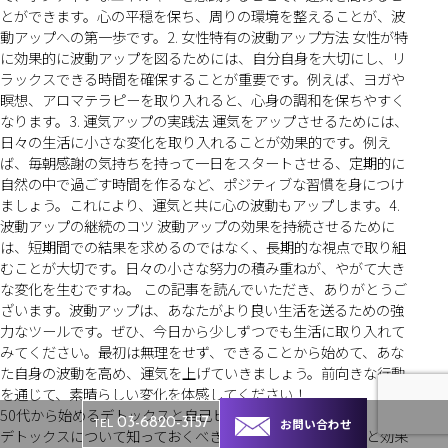
とができます。心の平穏を保ち、周りの環境を整えることが、波
動アップへの第一歩です。2. 女性特有の波動アップ方法 女性が特
に効果的に波動アップを図るためには、自分自身を大切にし、リ
ラックスできる時間を確保することが重要です。例えば、ヨガや
瞑想、アロマテラピーを取り入れると、心身の調和を保ちやすく
なります。3. 運気アップの実践法 運気をアップさせるためには、
日々の生活に小さな変化を取り入れることが効果的です。例え
ば、毎朝感謝の気持ちを持って一日をスタートさせる、定期的に
自然の中で過ごす時間を作るなど、ポジティブな習慣を身につけ
ましょう。これにより、運気と共に心の波動もアップします。4.
波動アップの継続のコツ 波動アップの効果を持続させるために
は、短期間での結果を求めるのではなく、長期的な視点で取り組
むことが大切です。日々の小さな努力の積み重ねが、やがて大き
な変化を生むですね。 この記事を読んでいただき、ありがとうご
ざいます。波動アップは、あなたがより良い生活を送るための強
力なツールです。ぜひ、今日から少しずつでも生活に取り入れて
みてください。最初は無理をせず、できることから始めて、あな
た自身の波動を高め、運気を上げていきましょう。前向きな行動
を通じて、素晴らしい変化を体感してください！
50代から始めるデトックスと自己ヒーリングのススメ
お問い合わせ
03-6820-3157
TEL
デトックスについて知っておくべきこと デトックスの目的と効果