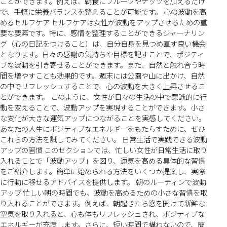
ことができます。例えば、朝食にフルーツやナッツを加えるだけ
で、手軽に栄養バランスを整えることが可能です。 心の波動を高
めるセルフケア セルフケアは女性が波動をアップさせるための重
要な要素です。特に、感情を整理することができるジャーナリン
グ（心の日記をつけること）は、自分自身を見つめ直す良い機会
となります。日々の感謝の気持ちや目標を記すことで、ポジティ
ブな波動を引き寄せることができます。また、自然と触れ合う時
間を増やすことも効果的です。週末には公園や山に出かけ、自然
の中でリフレッシュすることで、心の波動を大きく上昇させるこ
とができます。 このように、女性が日々の生活の中で意識的に行
動を変えることで、波動アップを実現することができます。小さ
な変化が大きな運気アップにつながることを実感してください。
あなたの人生にポジティブなエネルギーをもたらすために、ぜひ
これらの方法を試してみてください。 日常生活で実践できる波動
アップの習慣 このセクションでは、忙しい女性が日常生活に取り
入れることで「波動アップ」を図り、運気を高める具体的な習慣
をご紹介します。簡単に始められる方法をいくつか提案し、実際
に行動に移せるアドバイスを提供します。 朝のルーティンで波動
アップ 忙しい朝の時間でも、波動を高めるための小さな習慣を取
り入れることができます。例えば、朝起きたら窓を開けて新鮮な
空気を取り入れると、心も体もリフレッシュされ、ポジティブな
エネルギーが充満します。さらに、短い時間で構わないので、簡