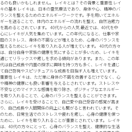
るのも良いかもしれません。 レイキとは？その背景と重要性 レイ
キの基本 レイキは、日本の霊気療法であり、身体や心、精神のバ
ランスを整えるためのエネルギーワークです。手を用いてエネル
ギーを送ることで、体内のエネルギーの流れを整え、自然治癒力
を高めるとされています。 40代からの人気 最近では、40代を中
心にレイキが人気を集めています。この年代になると、仕事や家
庭のストレス、身体の不調などが増えるため、心身のバランスを
整えるためにレイキを取り入れる人が増えています。 40代の方々
は、自分自身や家族の健康を気にすることが多いため、レイキを
通じてリラックスや癒しを求める傾向があります。また、この年
代は自己成長や内面の探求に興味を持つ方も多く、レイキを通じ
て自己啓発やスピリチュアルな成長を目指す人も増えています。
重要性 レイキは、ただ単に身体の不調を改善するだけでなく、心
や精神の健康にも良い影響を与えるとされています。ストレスや
不安などのマイナスな感情を取り除き、ポジティブなエネルギー
を取り入れることで、心身のバランスを整えることができます。
さらに、レイキを受けることで、自己愛や自己受容の感覚が高ま
り、自己成長や人間関係の向上にも繋がると言われています。そ
のため、日常生活でのストレスや疲れを癒し、心身の健康を保つ
ために、レイキを取り入れることが重要とされています。 レイキ
は、40代の方々にとって、心身のバランスを整え、健康的な生活