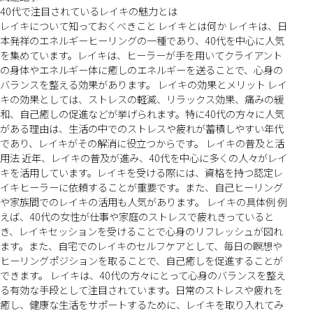
40代で注目されているレイキの魅力とは
レイキについて知っておくべきこと レイキとは何か レイキは、日
本発祥のエネルギーヒーリングの一種であり、40代を中心に人気
を集めています。レイキは、ヒーラーが手を用いてクライアント
の身体やエネルギー体に癒しのエネルギーを送ることで、心身の
バランスを整える効果があります。 レイキの効果とメリット レイ
キの効果としては、ストレスの軽減、リラックス効果、痛みの緩
和、自己癒しの促進などが挙げられます。特に40代の方々に人気
がある理由は、生活の中でのストレスや疲れが蓄積しやすい年代
であり、レイキがその解消に役立つからです。 レイキの普及と活
用法 近年、レイキの普及が進み、40代を中心に多くの人々がレイ
キを活用しています。レイキを受ける際には、資格を持つ認定レ
イキヒーラーに依頼することが重要です。また、自己ヒーリング
や家族間でのレイキの活用も人気があります。 レイキの具体例 例
えば、40代の女性が仕事や家庭のストレスで疲れきっていると
き、レイキセッションを受けることで心身のリフレッシュが図れ
ます。また、自宅でのレイキのセルフケアとして、毎日の瞑想や
ヒーリングポジションを取ることで、自己癒しを促進することが
できます。 レイキは、40代の方々にとって心身のバランスを整え
る有効な手段として注目されています。日常のストレスや疲れを
癒し、健康な生活をサポートするために、レイキを取り入れてみ