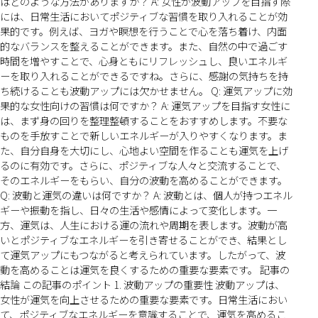
はどのような方法がありますか？ A: 女性が波動アップを目指す際
には、日常生活においてポジティブな習慣を取り入れることが効
果的です。例えば、ヨガや瞑想を行うことで心を落ち着け、内面
的なバランスを整えることができます。また、自然の中で過ごす
時間を増やすことで、心身ともにリフレッシュし、良いエネルギ
ーを取り入れることができるですね。さらに、感謝の気持ちを持
ち続けることも波動アップには欠かせません。 Q: 運気アップに効
果的な女性向けの習慣は何ですか？ A: 運気アップを目指す女性に
は、まず身の回りを整理整頓することをおすすめします。不要な
ものを手放すことで新しいエネルギーが入りやすくなります。ま
た、自分自身を大切にし、心地よい空間を作ることも運気を上げ
るのに有効です。さらに、ポジティブな人々と交流することで、
そのエネルギーをもらい、自分の波動を高めることができます。
Q: 波動と運気の違いは何ですか？ A: 波動とは、個人が持つエネル
ギーや振動を指し、日々の生活や感情によって変化します。一
方、運気は、人生における運の流れや周期を表します。波動が高
いとポジティブなエネルギーを引き寄せることができ、結果とし
て運気アップにもつながると考えられています。したがって、波
動を高めることは運気を良くするための重要な要素です。 記事の
結論 この記事のポイント 1. 波動アップの重要性 波動アップは、
女性が運気を向上させるための重要な要素です。日常生活におい
て、ポジティブなエネルギーを意識することで、運気を高めるこ