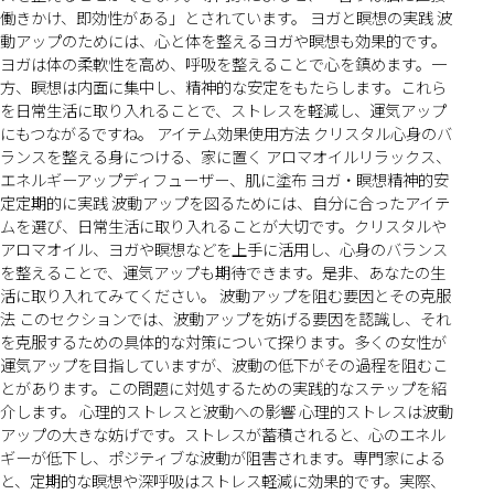
働きかけ、即効性がある」とされています。 ヨガと瞑想の実践 波
動アップのためには、心と体を整えるヨガや瞑想も効果的です。
ヨガは体の柔軟性を高め、呼吸を整えることで心を鎮めます。一
方、瞑想は内面に集中し、精神的な安定をもたらします。これら
を日常生活に取り入れることで、ストレスを軽減し、運気アップ
にもつながるですね。 アイテム効果使用方法 クリスタル心身のバ
ランスを整える身につける、家に置く アロマオイルリラックス、
エネルギーアップディフューザー、肌に塗布 ヨガ・瞑想精神的安
定定期的に実践 波動アップを図るためには、自分に合ったアイテ
ムを選び、日常生活に取り入れることが大切です。クリスタルや
アロマオイル、ヨガや瞑想などを上手に活用し、心身のバランス
を整えることで、運気アップも期待できます。是非、あなたの生
活に取り入れてみてください。 波動アップを阻む要因とその克服
法 このセクションでは、波動アップを妨げる要因を認識し、それ
を克服するための具体的な対策について探ります。多くの女性が
運気アップを目指していますが、波動の低下がその過程を阻むこ
とがあります。この問題に対処するための実践的なステップを紹
介します。 心理的ストレスと波動への影響 心理的ストレスは波動
アップの大きな妨げです。ストレスが蓄積されると、心のエネル
ギーが低下し、ポジティブな波動が阻害されます。専門家による
と、定期的な瞑想や深呼吸はストレス軽減に効果的です。実際、