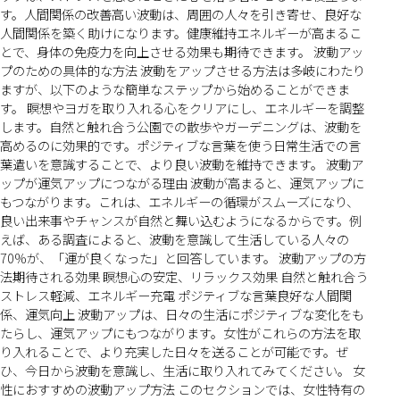
す。人間関係の改善高い波動は、周囲の人々を引き寄せ、良好な
人間関係を築く助けになります。健康維持エネルギーが高まるこ
とで、身体の免疫力を向上させる効果も期待できます。 波動アッ
プのための具体的な方法 波動をアップさせる方法は多岐にわたり
ますが、以下のような簡単なステップから始めることができま
す。 瞑想やヨガを取り入れる心をクリアにし、エネルギーを調整
します。自然と触れ合う公園での散歩やガーデニングは、波動を
高めるのに効果的です。ポジティブな言葉を使う日常生活での言
葉遣いを意識することで、より良い波動を維持できます。 波動ア
ップが運気アップにつながる理由 波動が高まると、運気アップに
もつながります。これは、エネルギーの循環がスムーズになり、
良い出来事やチャンスが自然と舞い込むようになるからです。例
えば、ある調査によると、波動を意識して生活している人々の
70%が、「運が良くなった」と回答しています。 波動アップの方
法期待される効果 瞑想心の安定、リラックス効果 自然と触れ合う
ストレス軽減、エネルギー充電 ポジティブな言葉良好な人間関
係、運気向上 波動アップは、日々の生活にポジティブな変化をも
たらし、運気アップにもつながります。女性がこれらの方法を取
り入れることで、より充実した日々を送ることが可能です。ぜ
ひ、今日から波動を意識し、生活に取り入れてみてください。 女
性におすすめの波動アップ方法 このセクションでは、女性特有の