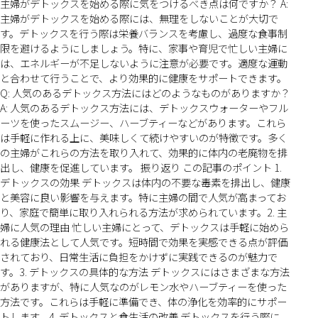
主婦がデトックスを始める際に気をつけるべき点は何ですか？ A:
主婦がデトックスを始める際には、無理をしないことが大切で
す。デトックスを行う際は栄養バランスを考慮し、過度な食事制
限を避けるようにしましょう。特に、家事や育児で忙しい主婦に
は、エネルギーが不足しないように注意が必要です。適度な運動
と合わせて行うことで、より効果的に健康をサポートできます。
Q: 人気のあるデトックス方法にはどのようなものがありますか？
A: 人気のあるデトックス方法には、デトックスウォーターやフル
ーツを使ったスムージー、ハーブティーなどがあります。これら
は手軽に作れる上に、美味しくて続けやすいのが特徴です。多く
の主婦がこれらの方法を取り入れて、効果的に体内の老廃物を排
出し、健康を促進しています。 振り返り この記事のポイント 1.
デトックスの効果 デトックスは体内の不要な毒素を排出し、健康
と美容に良い影響を与えます。特に主婦の間で人気が高まってお
り、家庭で簡単に取り入れられる方法が求められています。2. 主
婦に人気の理由 忙しい主婦にとって、デトックスは手軽に始めら
れる健康法として人気です。短時間で効果を実感できる点が評価
されており、日常生活に負担をかけずに実践できるのが魅力で
す。3. デトックスの具体的な方法 デトックスにはさまざまな方法
がありますが、特に人気なのがレモン水やハーブティーを使った
方法です。これらは手軽に準備でき、体の浄化を効率的にサポー
トします。4. デトックスと食生活の改善 デトックスを行う際に