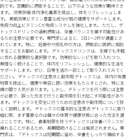
的です。定期的に摂取することで、以下のような効果が期待でき
ます。 効果詳細 体内浄化毒素を排出し、体をリフレッシュしま
す。 美肌効果ビタミン豊富な成分が肌の健康をサポートします。
免疫力向上ビタミンCが免疫システムを強化します。 ただし、デ
トックスドリンクの過剰摂取は、栄養バランスを崩す可能性があ
るため注意が必要です。専門家によると、1日1〜2杯が適量とさ
れています。特に、妊娠中や授乳中の方は、摂取前に医師に相談
することをお勧めします。 デトックスドリンクは、主婦でも手軽
に作れる健康的な選択肢です。効果的なレシピを取り入れつつ、
無理なく続けることで、体内をリフレッシュし、健康的な生活を
サポートします。ぜひ、日常生活の一部として取り入れてみてく
ださい。 デトックスの注意点と副作用 デトックスは、体内の有害
物質を排出し、健康や美容に良い効果をもたらすとされ、特に主
婦の間で人気があります。しかし、デトックスを行う際には注意
が必要で、誤った方法で行うと副作用を引き起こす可能性があり
ます。デトックスを安全に行うための注意点や副作用について詳
しく説明します。 デトックスの基本的な注意点 デトックスに取り
組む際、まず重要なのは個々の体質や健康状態に合った方法を選
ぶことです。特に、食事制限を伴うデトックスは栄養バランスが
崩れることがあるため、長期間続けることは推奨されません。専
門家は、「デトックスは短期間に留め、栄養をしっかり補給する