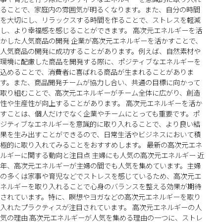
ることで、家庭内の雰囲気が明るくなります。また、自分の時間
を大切にし、リラックスする時間を作ることで、ストレスを軽減
し、より幸福感を感じることができます。 高次元エネルギーを活
かした人気商品の開発 企業が高次元エネルギーを活かすことで、
人気商品の開発に成功することがあります。例えば、自然素材や
環境に配慮した商品を開発する際に、ポジティブなエネルギーを
込めることで、消費者に喜ばれる商品が生まれることがありま
す。また、商品開発チームが協力し合い、共通の目標に向かって
取り組むことで、高次元エネルギーがチーム全体に広がり、創造
性や生産性が向上することがあります。 高次元エネルギーを活か
すことは、個人だけでなく企業やチームにとっても重要です。ポ
ジティブなエネルギーを意識的に取り入れることで、より良い結
果を生み出すことができるので、日常生活やビジネスにおいて積
極的に取り入れてみることをおすすめします。 最新の高次元エネ
ルギーに関する動向と注目点 主婦にも人気の高次元エネルギー 近
年、高次元エネルギーが主婦の間でも人気を集めています。主婦
の多くは家事や育児などでストレスを感じているため、高次元エ
ネルギーを取り入れることで心身のバランスを整える効果が期待
されています。特に、瞑想やヨガなどの高次元エネルギーを取り
入れたプラクティスが注目されています。 高次元エネルギーの人
気の理由 高次元エネルギーが人気を集める理由の一つに、ストレ