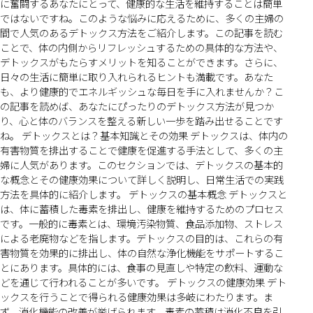
に奮闘するあなたにとって、健康的な生活を維持することは簡単
ではないですね。このような悩みに応えるために、多くの主婦の
間で人気のあるデトックス方法をご紹介します。この記事を読む
ことで、体の内側からリフレッシュするための具体的な方法や、
デトックスがもたらすメリットを知ることができます。さらに、
日々の生活に簡単に取り入れられるヒントも満載です。あなた
も、より健康的でエネルギッシュな毎日を手に入れませんか？こ
の記事を読めば、あなたにぴったりのデトックス方法が見つか
り、心と体のバランスを整える新しい一歩を踏み出せることです
ね。 デトックスとは？基本知識とその効果 デトックスは、体内の
有害物質を排出することで健康を促進する手法として、多くの主
婦に人気があります。このセクションでは、デトックスの基本的
な概念とその健康効果について詳しく説明し、日常生活での実践
方法を具体的に紹介します。 デトックスの基本概念 デトックスと
は、体に蓄積した毒素を排出し、健康を維持するためのプロセス
です。一般的に毒素とは、環境汚染物質、食品添加物、ストレス
による老廃物などを指します。デトックスの目的は、これらの有
害物質を効果的に排出し、体の自然な浄化機能をサポートするこ
とにあります。具体的には、食事の見直しや特定の飲料、運動な
どを通じて行われることが多いです。 デトックスの健康効果 デト
ックスを行うことで得られる健康効果は多岐にわたります。ま
ず、消化機能の改善が挙げられます。毒素の蓄積は消化不良を引