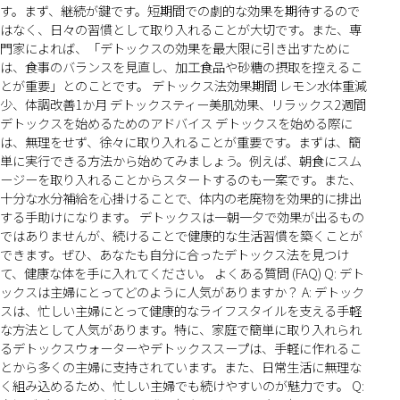
す。まず、継続が鍵です。短期間での劇的な効果を期待するので
はなく、日々の習慣として取り入れることが大切です。また、専
門家によれば、「デトックスの効果を最大限に引き出すために
は、食事のバランスを見直し、加工食品や砂糖の摂取を控えるこ
とが重要」とのことです。 デトックス法効果期間 レモン水体重減
少、体調改善1か月 デトックスティー美肌効果、リラックス2週間
デトックスを始めるためのアドバイス デトックスを始める際に
は、無理をせず、徐々に取り入れることが重要です。まずは、簡
単に実行できる方法から始めてみましょう。例えば、朝食にスム
ージーを取り入れることからスタートするのも一案です。また、
十分な水分補給を心掛けることで、体内の老廃物を効果的に排出
する手助けになります。 デトックスは一朝一夕で効果が出るもの
ではありませんが、続けることで健康的な生活習慣を築くことが
できます。ぜひ、あなたも自分に合ったデトックス法を見つけ
て、健康な体を手に入れてください。 よくある質問 (FAQ) Q: デト
ックスは主婦にとってどのように人気がありますか？ A: デトック
スは、忙しい主婦にとって健康的なライフスタイルを支える手軽
な方法として人気があります。特に、家庭で簡単に取り入れられ
るデトックスウォーターやデトックススープは、手軽に作れるこ
とから多くの主婦に支持されています。また、日常生活に無理な
く組み込めるため、忙しい主婦でも続けやすいのが魅力です。 Q: