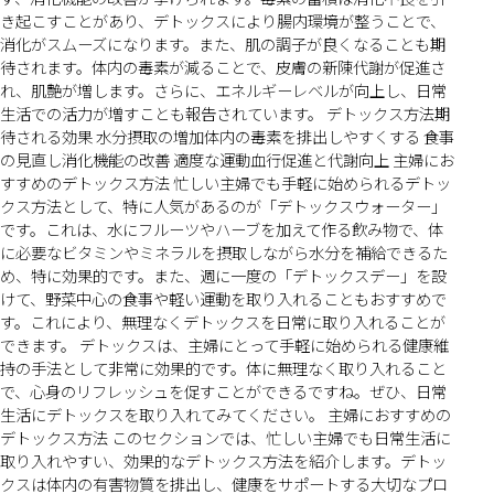
き起こすことがあり、デトックスにより腸内環境が整うことで、
消化がスムーズになります。また、肌の調子が良くなることも期
待されます。体内の毒素が減ることで、皮膚の新陳代謝が促進さ
れ、肌艶が増します。さらに、エネルギーレベルが向上し、日常
生活での活力が増すことも報告されています。 デトックス方法期
待される効果 水分摂取の増加体内の毒素を排出しやすくする 食事
の見直し消化機能の改善 適度な運動血行促進と代謝向上 主婦にお
すすめのデトックス方法 忙しい主婦でも手軽に始められるデトッ
クス方法として、特に人気があるのが「デトックスウォーター」
です。これは、水にフルーツやハーブを加えて作る飲み物で、体
に必要なビタミンやミネラルを摂取しながら水分を補給できるた
め、特に効果的です。また、週に一度の「デトックスデー」を設
けて、野菜中心の食事や軽い運動を取り入れることもおすすめで
す。これにより、無理なくデトックスを日常に取り入れることが
できます。 デトックスは、主婦にとって手軽に始められる健康維
持の手法として非常に効果的です。体に無理なく取り入れること
で、心身のリフレッシュを促すことができるですね。ぜひ、日常
生活にデトックスを取り入れてみてください。 主婦におすすめの
デトックス方法 このセクションでは、忙しい主婦でも日常生活に
取り入れやすい、効果的なデトックス方法を紹介します。デトッ
クスは体内の有害物質を排出し、健康をサポートする大切なプロ