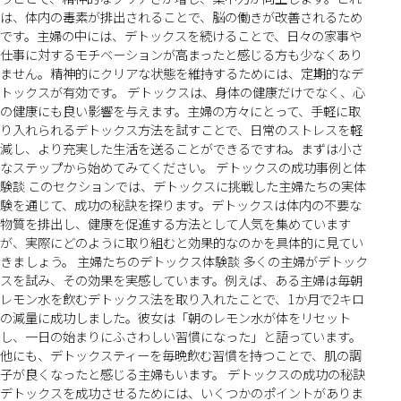
は、体内の毒素が排出されることで、脳の働きが改善されるため
です。主婦の中には、デトックスを続けることで、日々の家事や
仕事に対するモチベーションが高まったと感じる方も少なくあり
ません。精神的にクリアな状態を維持するためには、定期的なデ
トックスが有効です。 デトックスは、身体の健康だけでなく、心
の健康にも良い影響を与えます。主婦の方々にとって、手軽に取
り入れられるデトックス方法を試すことで、日常のストレスを軽
減し、より充実した生活を送ることができるですね。まずは小さ
なステップから始めてみてください。 デトックスの成功事例と体
験談 このセクションでは、デトックスに挑戦した主婦たちの実体
験を通じて、成功の秘訣を探ります。デトックスは体内の不要な
物質を排出し、健康を促進する方法として人気を集めています
が、実際にどのように取り組むと効果的なのかを具体的に見てい
きましょう。 主婦たちのデトックス体験談 多くの主婦がデトック
スを試み、その効果を実感しています。例えば、ある主婦は毎朝
レモン水を飲むデトックス法を取り入れたことで、1か月で2キロ
の減量に成功しました。彼女は「朝のレモン水が体をリセット
し、一日の始まりにふさわしい習慣になった」と語っています。
他にも、デトックスティーを毎晩飲む習慣を持つことで、肌の調
子が良くなったと感じる主婦もいます。 デトックスの成功の秘訣
デトックスを成功させるためには、いくつかのポイントがありま