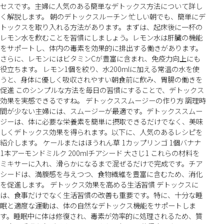
セスです。主婦に人気のある簡単なデトックス方法について詳し
く解説します。 朝のデトックスルーチン 忙しい朝でも、簡単にデ
トックスを取り入れる方法があります。まずは、起床後に一杯の
レモン水を飲むことを習慣にしましょう。レモン水は肝臓の機能
をサポートし、体内の毒素を効果的に排出する働きがあります。
さらに、レモンにはビタミンCが豊富に含まれ、免疫力向上にも
役立ちます。 レモン1個を絞り、水200mlに加える常温の水を使
うと、身体に優しく吸収されやすい朝食前に飲み、胃腸の働きを
促進 このシンプルな方法を毎日の習慣にすることで、デトックス
効果を実感できるですね。 デトックススムージーの作り方 調理時
間が少ない主婦には、スムージーが最適です。デトックススムー
ジーは、体に必要な栄養素を簡単に摂取できるだけでなく、美味
しくデトックス効果を得られます。以下に、人気のあるレシピを
紹介します。 ケールまたはほうれん草 1カップリンゴ 1個バナナ
1本アーモンドミルク 200mlチアシード 大さじ1 これらの材料を
ミキサーに入れ、滑らかになるまで混ぜるだけで完成です。チア
シードは、満腹感を与えつつ、食物繊維を豊富に含むため、消化
を促進します。 デトックス効果を高める生活習慣 デトックスに
は、食事だけでなく生活習慣の改善も重要です。特に、十分な睡
眠と適度な運動は、体の自然なデトックス機能をサポートしま
す。睡眠中に体は修復され、毒素が効率的に処理されるため、質