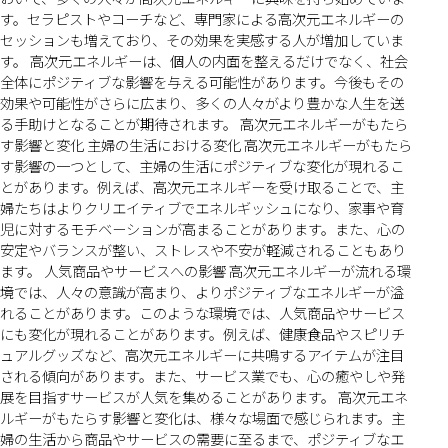
す。セラピストやコーチなど、専門家による高次元エネルギーの
セッションも増えており、その効果を実感する人が増加していま
す。 高次元エネルギーは、個人の内面を整えるだけでなく、社会
全体にポジティブな影響を与える可能性があります。今後もその
効果や可能性がさらに広まり、多くの人々がより豊かな人生を送
る手助けとなることが期待されます。 高次元エネルギーがもたら
す影響と変化 主婦の生活における変化 高次元エネルギーがもたら
す影響の一つとして、主婦の生活にポジティブな変化が現れるこ
とがあります。例えば、高次元エネルギーを受け取ることで、主
婦たちはよりクリエイティブでエネルギッシュになり、家事や育
児に対するモチベーションが高まることがあります。また、心の
安定やバランスが整い、ストレスや不安が軽減されることもあり
ます。 人気商品やサービスへの影響 高次元エネルギーが流れる環
境では、人々の意識が高まり、よりポジティブなエネルギーが溢
れることがあります。このような環境では、人気商品やサービス
にも変化が現れることがあります。例えば、健康食品やスピリチ
ュアルグッズなど、高次元エネルギーに共鳴するアイテムが注目
される傾向があります。また、サービス業でも、心の癒やしや発
展を目指すサービスが人気を集めることがあります。 高次元エネ
ルギーがもたらす影響と変化は、様々な場面で感じられます。主
婦の生活から商品やサービスの需要に至るまで、ポジティブなエ