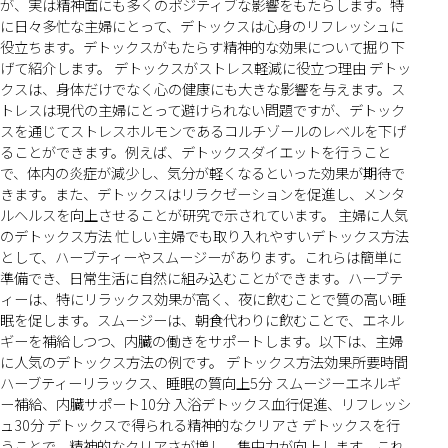
が、実は精神面にも多くのポジティブな影響をもたらします。特
に日々多忙な主婦にとって、デトックスは心身のリフレッシュに
役立ちます。デトックスがもたらす精神的な効果について掘り下
げて紹介します。 デトックスがストレス軽減に役立つ理由 デトッ
クスは、身体だけでなく心の健康にも大きな影響を与えます。ス
トレスは現代の主婦にとって避けられない問題ですが、デトック
スを通じてストレスホルモンであるコルチゾールのレベルを下げ
ることができます。例えば、デトックスダイエットを行うこと
で、体内の炎症が減少し、気分が軽くなるといった効果が期待で
きます。また、デトックスはリラクゼーションを促進し、メンタ
ルヘルスを向上させることが研究で示されています。 主婦に人気
のデトックス方法 忙しい主婦でも取り入れやすいデトックス方法
として、ハーブティーやスムージーがあります。これらは簡単に
準備でき、日常生活に自然に組み込むことができます。ハーブテ
ィーは、特にリラックス効果が高く、夜に飲むことで質の高い睡
眠を促します。スムージーは、朝食代わりに飲むことで、エネル
ギーを補給しつつ、内臓の働きをサポートします。以下は、主婦
に人気のデトックス方法の例です。 デトックス方法効果所要時間
ハーブティーリラックス、睡眠の質向上5分 スムージーエネルギ
ー補給、内臓サポート10分 入浴デトックス血行促進、リフレッシ
ュ30分 デトックスで得られる精神的なクリアさ デトックスを行
うことで、精神的なクリアさが増し、集中力が向上します。これ