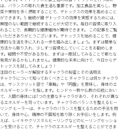
は、バランスの取れた食生活も重要です。加工食品を減らし、野
菜や果物を多く摂取することで、デトックスの効果を高めること
ができます。5. 継続が鍵 デトックスの効果を実感するためには、
無理のない範囲で継続することが大切です。毎日の習慣に取り入
れることで、長期的な健康維持が期待できます。 この記事をご覧
いただきありがとうございます。デトックスを始めることで、健
康的な生活を手に入れる一歩を踏み出しましょう。まずは簡単な
方法から取り入れ、少しずつ習慣化していくことをお勧めしま
す。疑問や不安がある方も、まずは一度試してみることで新たな
発見があるかもしれません。健康的な未来に向けて、今日からデ
トックスを試してみましょう！
注目のヒーラーが解説するチャクラの秘密とその活用法
チャクラについて知っておくべきこと チャクラとは何か チャクラ
は、サンスクリット語で「車輪」や「円盤」を意味し、身体のエ
ネルギーセンターを指します。ヒンドゥー教や仏教の伝統におい
て、人間の身体には7つの主要なチャクラがあり、それぞれが異な
るエネルギーを司っています。 チャクラのバランスを整えるヒー
リング ヒーラーは、チャクラのバランスを整えるための手法を用
いて、身体や心、精神の不調和を取り除くお手伝いをします。例
えば、レイキやクリスタルヒーリングなどのヒーリングセッショ
ンを受けることで、チャクラのエネルギーを整えることができま