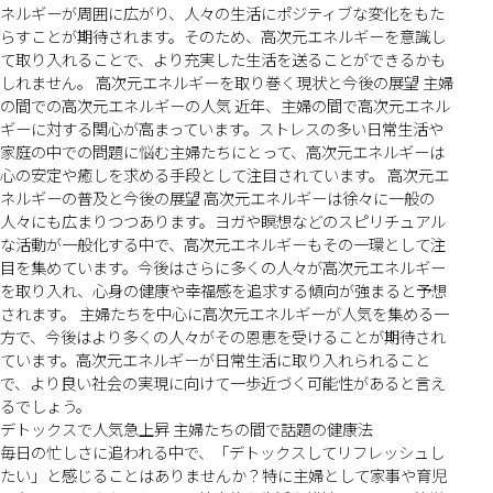
ネルギーが周囲に広がり、人々の生活にポジティブな変化をもた
らすことが期待されます。そのため、高次元エネルギーを意識し
て取り入れることで、より充実した生活を送ることができるかも
しれません。 高次元エネルギーを取り巻く現状と今後の展望 主婦
の間での高次元エネルギーの人気 近年、主婦の間で高次元エネル
ギーに対する関心が高まっています。ストレスの多い日常生活や
家庭の中での問題に悩む主婦たちにとって、高次元エネルギーは
心の安定や癒しを求める手段として注目されています。 高次元エ
ネルギーの普及と今後の展望 高次元エネルギーは徐々に一般の
人々にも広まりつつあります。ヨガや瞑想などのスピリチュアル
な活動が一般化する中で、高次元エネルギーもその一環として注
目を集めています。今後はさらに多くの人々が高次元エネルギー
を取り入れ、心身の健康や幸福感を追求する傾向が強まると予想
されます。 主婦たちを中心に高次元エネルギーが人気を集める一
方で、今後はより多くの人々がその恩恵を受けることが期待され
ています。高次元エネルギーが日常生活に取り入れられること
で、より良い社会の実現に向けて一歩近づく可能性があると言え
るでしょう。
デトックスで人気急上昇 主婦たちの間で話題の健康法
毎日の忙しさに追われる中で、「デトックスしてリフレッシュし
たい」と感じることはありませんか？特に主婦として家事や育児