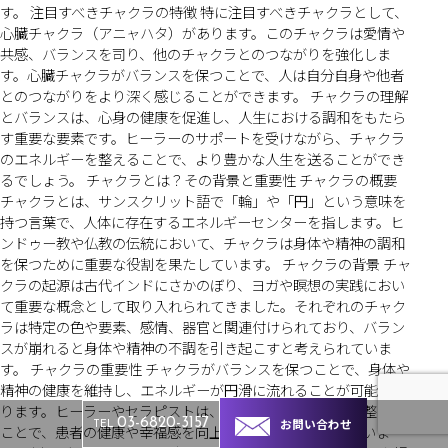
す。 注目すべきチャクラの特徴 特に注目すべきチャクラとして、
心臓チャクラ（アニャハタ）があります。このチャクラは愛情や
共感、バランスを司り、他のチャクラとのつながりを強化しま
す。心臓チャクラがバランスを保つことで、人は自分自身や他者
とのつながりをより深く感じることができます。 チャクラの理解
とバランスは、心身の健康を促進し、人生における調和をもたら
す重要な要素です。ヒーラーのサポートを受けながら、チャクラ
のエネルギーを整えることで、より豊かな人生を送ることができ
るでしょう。 チャクラとは？その背景と重要性 チャクラの概要
チャクラとは、サンスクリット語で「輪」や「円」という意味を
持つ言葉で、人体に存在するエネルギーセンターを指します。ヒ
ンドゥー教や仏教の伝統において、チャクラは身体や精神の調和
を保つために重要な役割を果たしています。 チャクラの背景 チャ
クラの起源は古代インドにさかのぼり、ヨガや瞑想の実践におい
て重要な概念として取り入れられてきました。それぞれのチャク
ラは特定の色や要素、感情、器官と関連付けられており、バラン
スが崩れると身体や精神の不調を引き起こすと考えられていま
す。 チャクラの重要性 チャクラがバランスを保つことで、身体や
精神の健康を維持し、エネルギーが円滑に流れることが可能とな
ります。ヒーラーやセラピストは、チャクラのバランスを整える
お問い合わせ
03-6820-3157
TEL
ことで、患者の健康や幸福感を向上させる手助けを行っていま