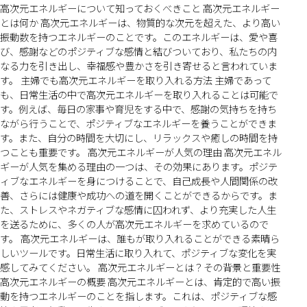
高次元エネルギーについて知っておくべきこと 高次元エネルギー
とは何か 高次元エネルギーは、物質的な次元を超えた、より高い
振動数を持つエネルギーのことです。このエネルギーは、愛や喜
び、感謝などのポジティブな感情と結びついており、私たちの内
なる力を引き出し、幸福感や豊かさを引き寄せると言われていま
す。 主婦でも高次元エネルギーを取り入れる方法 主婦であって
も、日常生活の中で高次元エネルギーを取り入れることは可能で
す。例えば、毎日の家事や育児をする中で、感謝の気持ちを持ち
ながら行うことで、ポジティブなエネルギーを養うことができま
す。また、自分の時間を大切にし、リラックスや癒しの時間を持
つことも重要です。 高次元エネルギーが人気の理由 高次元エネル
ギーが人気を集める理由の一つは、その効果にあります。ポジテ
ィブなエネルギーを身につけることで、自己成長や人間関係の改
善、さらには健康や成功への道を開くことができるからです。ま
た、ストレスやネガティブな感情に囚われず、より充実した人生
を送るために、多くの人が高次元エネルギーを求めているので
す。 高次元エネルギーは、誰もが取り入れることができる素晴ら
しいツールです。日常生活に取り入れて、ポジティブな変化を実
感してみてください。 高次元エネルギーとは？その背景と重要性
高次元エネルギーの概要 高次元エネルギーとは、肯定的で高い振
動を持つエネルギーのことを指します。これは、ポジティブな感