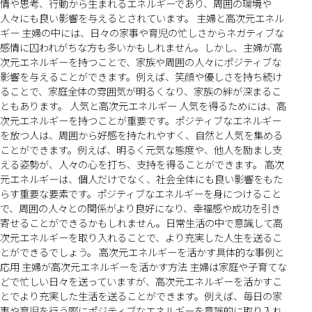
情や思考、行動から生まれるエネルギーであり、周囲の環境や
人々にも良い影響を与えるとされています。 主婦と高次元エネル
ギー 主婦の中には、日々の家事や育児の忙しさからネガティブな
感情に囚われがちな方も多いかもしれません。しかし、主婦が高
次元エネルギーを持つことで、家族や周囲の人々にポジティブな
影響を与えることができます。例えば、笑顔や優しさを持ち続け
ることで、家庭全体の雰囲気が明るくなり、家族の絆が深まるこ
ともあります。 人気と高次元エネルギー 人気を得るためには、高
次元エネルギーを持つことが重要です。ポジティブなエネルギー
を放つ人は、周囲から好感を持たれやすく、自然と人気を集める
ことができます。例えば、明るく元気な態度や、他人を励まし支
える姿勢が、人々の心を打ち、支持を得ることができます。 高次
元エネルギーは、個人だけでなく、社会全体にも良い影響をもた
らす重要な要素です。ポジティブなエネルギーを身につけること
で、周囲の人々との関係がより良好になり、幸福感や成功を引き
寄せることができるかもしれません。日常生活の中で意識して高
次元エネルギーを取り入れることで、より充実した人生を送るこ
とができるでしょう。 高次元エネルギーを活かす具体的な事例と
応用 主婦が高次元エネルギーを活かす方法 主婦は家庭や子育てな
どで忙しい日々を送っていますが、高次元エネルギーを活かすこ
とでより充実した生活を送ることができます。例えば、毎日の家
事や育児を行う際にポジティブなエネルギーを意識的に取り入れ