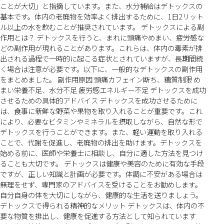
ことが大切」と指摘しています。また、水分補給はデトックスの
基本です。体内の老廃物を効率よく排出するために、1日2リット
ル以上の水を飲むことが推奨されています。 デトックスによる副
作用とは？ デトックスを行うと、まれに頭痛やめまい、疲労感な
どの副作用が現れることがあります。これらは、体内の毒素が排
出される過程で一時的に起こる症状とされていますが、長期間続
く場合は注意が必要です。以下に、一般的なデトックスの副作用
をまとめました。 副作用原因 頭痛カフェイン断ち、糖質制限 め
まい栄養不足、水分不足 疲労感エネルギー不足 デトックスを成功
させるための具体的アドバイス デトックスを成功させるために
は、食事に新鮮な野菜や果物を取り入れることが重要です。これ
により、必要なビタミンやミネラルを摂取しながら、自然な形で
デトックスを行うことができます。また、軽い運動を取り入れる
ことで、代謝を促進し、老廃物の排出を助けます。デトックスを
始める前に、医師や栄養士に相談し、自分に適した方法を見つけ
ることも大切です。 デトックスは健康や美容のために有効な手段
ですが、正しい知識と計画が必要です。体調に不安がある場合は
無理をせず、専門家のアドバイスを受けることをお勧めします。
自分自身の体を大切にしながら、健康的な生活を送りましょう。
デトックスで得られる精神的なメリット デトックスは、体内の不
要な物質を排出し、健康を促進する方法として知られています