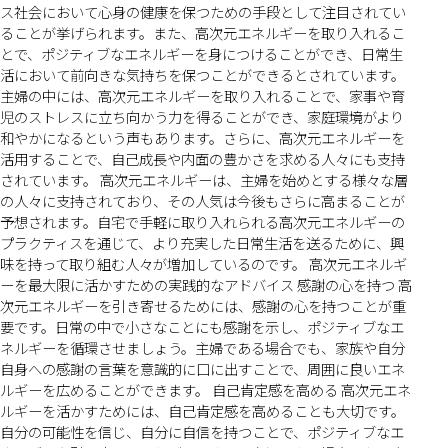
ス社会において心身の健康を保つための手段として注目されてい
ることが挙げられます。また、高次元エネルギーを取り入れるこ
とで、ポジティブなエネルギーを身につけることができ、日常生
活において前向きな気持ちを保つことができるとされています。
主婦の中には、高次元エネルギーを取り入れることで、家事や育
児のストレスに立ち向かう力を得ることができ、家庭環境がより
和やかになるという声もあります。さらに、高次元エネルギーを
活用することで、自己成長や内面の豊かさを求める人々にも支持
されています。 高次元エネルギーは、主婦を始めとする様々な層
の人々に支持されており、その人気は今後もさらに高まることが
予想されます。自宅で手軽に取り入れられる高次元エネルギーの
プラクティスを通じて、より充実した日常生活を送るために、興
味を持って取り組む人々が増加しているのです。 高次元エネルギ
ーを最大限に活かすための実践的なアドバイス 感謝の心を持つ 高
次元エネルギーを引き寄せるためには、感謝の心を持つことが重
要です。日常の中で小さなことにも感謝を示し、ポジティブなエ
ネルギーを循環させましょう。主婦である場合でも、家族や自分
自身への感謝の言葉を意識的に口に出すことで、周囲に良いエネ
ルギーを広めることができます。 自己肯定感を高める 高次元エネ
ルギーを活かすためには、自己肯定感を高めることも大切です。
自分の可能性を信じ、自分に自信を持つことで、ポジティブなエ