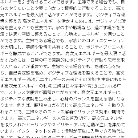
ネルギーを引き寄せることができます。主婦である場合でも、自
分のやりたいことや夢に向かって積極的に行動することで、高次
元エネルギーを最大限に活かすことができます。 ポジティブな環
境を整える 高次元エネルギーを活かすためには、ポジティブな環
境を整えることも重要です。家の中や職場など、過ごす場所を清
潔で快適な空間に整えることで、心地よいエネルギーを保つこと
ができます。主婦である場合でも、家族とのコミュニケーション
を大切にし、笑顔や愛情を共有することで、ポジティブなエネル
ギーを醸成することができます。 高次元エネルギーを最大限に活
かすためには、日常の中で意識的にポジティブな行動や思考を取
り入れることが重要です。主婦である場合でも、感謝の心を持
ち、自己肯定感を高め、ポジティブな環境を整えることで、高次
元エネルギー 高次元エネルギーの未来とその可能性 主婦にもたら
す高次元エネルギーの利点 主婦は日々家事や育児に追われる中
で、ストレスや疲労が蓄積されがちです。高次元エネルギーは、
ポジティブな波動を生み出し、心身のバランスを整える助けとな
ります。例えば、瞑想やヨガを通じて高次元エネルギーを取り入
れることで、主婦たちのストレス解消やリラックス効果が期待で
きます。 高次元エネルギーの人気と普及 近年、高次元エネルギー
を取り入れたヒーリングやスピリチュアルな活動が注目を集めて
います。インターネットを通じて情報が簡単に入手できる時代に
おいて、多くの人々が高次元エネルギーに興味を持ち始めていま