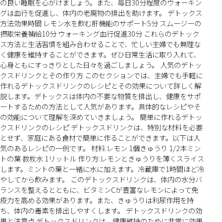
の良い睡眠を心がけましょう。また、毎日30分程度のウォーキン
グは血行を促進し、体内の老廃物の排出を助けます。 デトックス
方法効果時間 レモン水を飲む肝機能のサポート5分 スムージーの
摂取栄養補給10分 ウォーキング血行促進30分 これらのデトック
ス方法と生活習慣を組み合わせることで、忙しい主婦でも無理な
く健康を維持することができます。ぜひ日常生活に取り入れて、
心身ともにすっきりとした日々を過ごしましょう。 人気のデトッ
クスドリンクとその作り方 このセクションでは、主婦でも手軽に
作れるデトックスドリンクのレシピとその効果について詳しく解
説します。デトックスは体内の不要な物質を排出し、健康をサポ
ートするための方法として人気があります。具体的なレシピやそ
の効能について理解を深めていきましょう。 簡単に作れるデトッ
クスドリンクのレシピ デトックスドリンクは、特別な材料を必要
とせず、家庭にある食材で簡単に作ることができます。以下は人
気のあるレシピの一例です。 材料:レモン 1個きゅうり 1/2本ミン
トの葉 数枚水 1リットル 作り方:レモンときゅうりを薄くスライス
します。ミントの葉と一緒に水に加えます。冷蔵庫で1時間ほど冷
やしてから飲みます。 このデトックスドリンクは、体内の水分バ
ランスを整えるとともに、ビタミンCが豊富なレモンによって免
疫力を高める効果があります。また、きゅうりは利尿作用を持
ち、体内の毒素を排出しやすくします。 デトックスドリンクの効
果と注意点 デトックスドリンクは、健康維持のために非常に効果