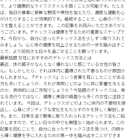
で、より健康的なライフスタイルを築くことが可能です。たとえ
ば、毎日の食事に新鮮な野菜や果物を加えたり、適度な運動を心
がけたりすることが効果的です。継続することで、心身のバラン
スを整えることができます。 この記事をお読みいただきありがと
うございます。デトックスは健康を守るための重要なステップで
す。今日から、自分に合ったデトックス法を少しずつ取り入れて
みましょう。心と体の健康を向上させるための一歩を踏み出すこ
とで、より前向きな日々を過ごせることを願っています。
最新話題 女性におすすめのデトックス方法とは
最近、体の調子がなんとなく優れないと感じている女性の皆さ
ん。もしかしたら、それは体内に蓄積された不要なものが原因か
もしれません。『デトックス』という言葉を耳にしたことがある
方も多いでしょうが、それが実際にどのように体に影響を与える
のか、具体的にはご存知でしょうか？今話題のデトックスは、単
なる流行りではなく、健康と美容の両面から多くの女性に注目さ
れています。 今回は、デトックスがどのように体内の不要物を排
出し、心身にポジティブな変化をもたらすのかを詳しく解説しま
す。また、日常生活で簡単に取り入れられるデトックス法もご紹
介しますので、忙しい日々の中でも無理なく始められます。この
記事を読むことで、自分に合ったデトックス法を見つけ、内側か
ら輝く健康を手に入れるための第一歩を踏み出すことができま