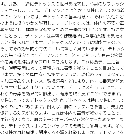
す。さあ、一緒にデトックスの世界を探求し、心身のリフレッシ
ュを目指しましょう。 デトックスとは何か？女性にとっての意義
このセクションでは、デトックスの基本概念と、それが女性にど
のように役立つかを説明します。デトックスは、体内の不要な毒
素を排出し、健康を促進するための一連のプロセスです。特に女
性にとって、デトックスは美容や健康維持に重要な役割を果たす
ことが知られています。デトックスがどのように機能するのか、
そしてその効果的な方法について詳しく見ていきます。 デトック
スの基本概念とは? デトックスとは、体内に溜まった有害な物質
や老廃物を排出するプロセスを指します。これは食事、生活習
慣、環境要因によって蓄積された毒素を減らすことを目的として
います。多くの専門家が指摘するように、現代のライフスタイル
は加工食品やストレス、環境汚染などにより、体内に毒素が溜ま
りやすい状況を作り出しています。デトックスを行うことで、こ
れらの毒素を効果的に排出し、健康を取り戻すことができます。
女性にとってのデトックスの利点 デトックスは特に女性にとって
多くの利点があります。例えば、肌のトラブルを改善し、美肌を
促進する効果があります。これは体内の毒素が減少することで、
血行が良くなり、肌のターンオーバーが正常化するためです。ま
た、デトックスはホルモンバランスの改善にも寄与します。多く
の女性が月経周期に関連する不調を経験しますが、デトックスを