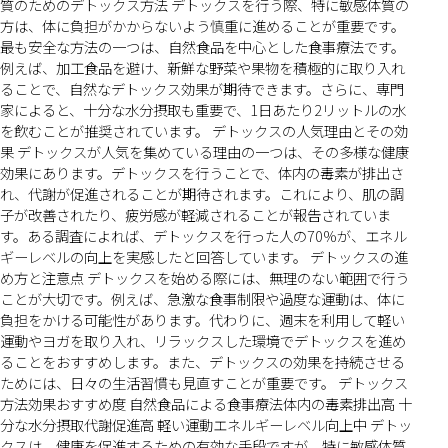
質のためのデトックス方法 デトックスを行う際、特に敏感体質の
方は、体に負担がかからないよう慎重に進めることが重要です。
最も安全な方法の一つは、自然食品を中心とした食事療法です。
例えば、加工食品を避け、新鮮な野菜や果物を積極的に取り入れ
ることで、自然なデトックス効果が期待できます。さらに、専門
家によると、十分な水分摂取も重要で、1日あたり2リットルの水
を飲むことが推奨されています。 デトックスの人気理由とその効
果 デトックスが人気を集めている理由の一つは、その多様な健康
効果にあります。デトックスを行うことで、体内の毒素が排出さ
れ、代謝が促進されることが期待されます。これにより、肌の調
子が改善されたり、疲労感が軽減されることが報告されていま
す。ある調査によれば、デトックスを行った人の70%が、エネル
ギーレベルの向上を実感したと回答しています。 デトックスの進
め方と注意点 デトックスを始める際には、無理のない範囲で行う
ことが大切です。例えば、急激な食事制限や過度な運動は、体に
負担をかける可能性があります。代わりに、週末を利用して軽い
運動やヨガを取り入れ、リラックスした環境でデトックスを進め
ることをおすすめします。また、デトックスの効果を持続させる
ためには、日々の生活習慣も見直すことが重要です。 デトックス
方法効果おすすめ度 自然食品による食事療法体内の毒素排出高 十
分な水分摂取代謝促進高 軽い運動エネルギーレベル向上中 デトッ
クスは、健康を促進するための有効な手段ですが、特に敏感体質