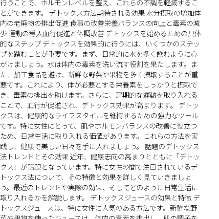
行うことで、ホルモンレベルを整え、これらの不調を軽減するこ
とができます。 デトックス方法期待される効果 水分摂取の増加体
内の老廃物の排出促進 食事の改善栄養バランスの向上と毒素の減
少 運動の導入血行促進と体調改善 デトックスを始めるための具体
的なステップ デトックスを効果的に行うには、いくつかのステッ
プを踏むことが重要です。まず、日常的に水を多く飲むように心
がけましょう。水は体内の毒素を洗い流す役割を果たします。ま
た、加工食品を避け、新鮮な野菜や果物を多く摂取することが重
要です。これにより、体が必要とする栄養素をしっかりと摂取で
き、毒素の排出を助けます。さらに、定期的な運動を取り入れる
ことで、血行が促進され、デトックス効果が高まります。 デトッ
クスは、健康的なライフスタイルを維持するための強力なツール
です。特に女性にとって、肌やホルモンバランスの改善に役立つ
ため、日常生活に取り入れる価値があります。これらの方法を実
践し、健康で美しい日々を手に入れましょう。 話題のデトックス
法トレンドとその効果 近年、健康志向の高まりとともに「デトッ
クス」が話題となっています。特に女性の間で注目されているデ
トックス法について、その特徴と効果を詳しく見ていきましょ
う。最近のトレンドや実際の効果、そしてどのように日常生活に
取り入れるかを解説します。 デトックスジュースの効果と特徴 デ
トックスジュースは、特に女性に人気のある方法です。新鮮な野
菜や果物を使ったジュースは、体内の毒素を排出し、肌の調子を