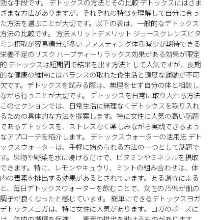
効な手段です。 デトックスの方法とその比較 デトックスにはさま
ざまな方法がありますが、それぞれの特徴を理解して自分に合っ
た方法を選ぶことが大切です。以下の表は、一般的なデトックス
方法の比較です。 方法メリットデメリット ジュースクレンズビタ
ミン摂取が容易糖分が多い ファスティング体重減少が期待できる
栄養不足のリスク ハーブティーリラックス効果がある効果が限定
的 デトックスは短期間で結果を出す方法として人気ですが、長期
的な健康の維持にはバランスの取れた食生活と適度な運動が不可
欠です。デトックスを試みる際は、無理をせず自分の体と相談し
ながら行うことが大切です。 デトックスを日常に取り入れる方法
このセクションでは、日常生活に無理なくデトックスを取り入れ
るための具体的な方法を提案します。特に女性に人気の高い話題
であるデトックスを、ストレスなく楽しみながら実践できるよう
なアプローチを紹介します。 デトックスウォーターの活用法 デト
ックスウォーターは、手軽に始められる方法の一つとして話題で
す。果物や野菜を水に浸けるだけで、ビタミンやミネラルを摂取
できます。特に、レモンやキュウリ、ミントの組み合わせは、体
内の毒素を排出する効果があるとされています。ある調査による
と、毎日デトックスウォーターを飲むことで、女性の75%が肌の
調子が良くなったと感じています。 簡単にできるデトックスヨガ
デトックスヨガは、特に女性に人気があります。ヨガのポーズに
は、体内の循環を促進し、毒素の排出を助けるものがあります。