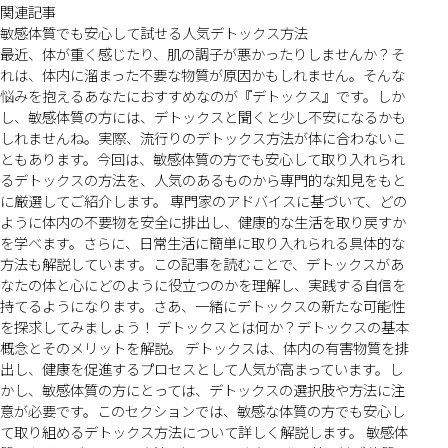
関連記事
敏感体質でも安心して試せる人気デトックス方法
最近、体が重く感じたり、肌の調子が悪かったりしませんか？そ
れは、体内に溜まった不要な物質が原因かもしれません。そんな
悩みを抱えるあなたにおすすめなのが『デトックス』です。しか
し、敏感体質の方には、デトックスと聞くと少し不安になるかも
しれませんね。実際、流行りのデトックス方法が体に合わないこ
ともあります。今回は、敏感体質の方でも安心して取り入れられ
るデトックスの方法を、人気のあるものから専門的な知見をもと
に厳選してご紹介します。 専門家のアドバイスに基づいて、どの
ように体内の不要物を安全に排出し、健康的な生活を取り戻すか
を学べます。さらに、日常生活に簡単に取り入れられる具体的な
方法も解説しています。この記事を読むことで、デトックスがあ
なたの体と心にどのように役立つのかを理解し、実践する自信を
持てるようになります。さあ、一緒にデトックスの新たな可能性
を探求してみましょう！ デトックスとは何か？デトックスの基本
概念とそのメリットを解説。 デトックスは、体内の有害物質を排
出し、健康を促進するプロセスとして人気が高まっています。し
かし、敏感体質の方にとっては、デトックスの選択肢や方法に注
意が必要です。このセクションでは、敏感な体質の方でも安心し
て取り組めるデトックス方法について詳しく解説します。 敏感体