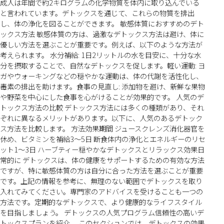
成人は年間で約2キログラムの化学物質を体内に取り込んでいる
と言われています。デトックスを通じて、これらの物質を排出
し、体の浄化を図ることができます。 敏感体質におすすめのデト
ックス方法 敏感体質の方は、過激なデトックス方法は避け、体に
優しい方法を選ぶことが重要です。例えば、以下のような方法が
考えられます。 水分補給: 1日2リットルの水を目安に、十分な水
分を摂取することで、自然なデトックスを促します。軽い運動: ヨ
ガやウォーキングなどの穏やかな運動は、体の代謝を活性化し、
毒素の排出を助けます。食事の見直し: 添加物を避け、新鮮な果物
や野菜を中心にした食事を心がけることが効果的です。 人気のデ
トックス方法の比較 デトックス方法には多くの種類があり、それ
ぞれに異なるメリットがあります。以下に、人気のあるデトック
ス方法を比較します。 方法効果期間 ジュースクレンズ消化器官を
休め、ビタミンを補給3〜5日 断食体内の浄化とエネルギーのリセ
ット1〜3日 ハーブティー穏やかなデトックスとリラックス効果日
常的に デトックスは、体の健康をサポートするための有効な方法
ですが、特に敏感体質の方は自分に合った方法を選ぶことが重要
です。上記の情報を参考に、無理のない範囲でデトックスを取り
入れてみてください。専門家のアドバイスを受けることも一つの
方法です。定期的なデトックスで、より健康的なライフスタイル
を目指しましょう。 デトックスの人気プログラム信頼性の高いデ
トックスプランを紹介。 このセクションでは、デトックスの効果