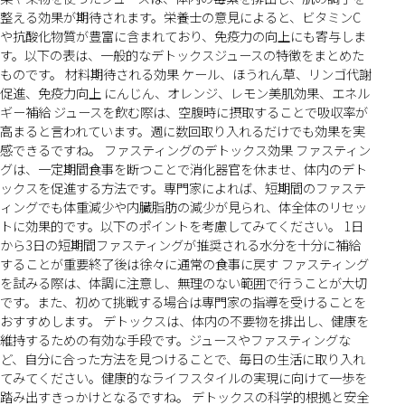
整える効果が期待されます。栄養士の意見によると、ビタミンC
や抗酸化物質が豊富に含まれており、免疫力の向上にも寄与しま
す。以下の表は、一般的なデトックスジュースの特徴をまとめた
ものです。 材料期待される効果 ケール、ほうれん草、リンゴ代謝
促進、免疫力向上 にんじん、オレンジ、レモン美肌効果、エネル
ギー補給 ジュースを飲む際は、空腹時に摂取することで吸収率が
高まると言われています。週に数回取り入れるだけでも効果を実
感できるですね。 ファスティングのデトックス効果 ファスティン
グは、一定期間食事を断つことで消化器官を休ませ、体内のデト
ックスを促進する方法です。専門家によれば、短期間のファステ
ィングでも体重減少や内臓脂肪の減少が見られ、体全体のリセッ
トに効果的です。以下のポイントを考慮してみてください。 1日
から3日の短期間ファスティングが推奨される水分を十分に補給
することが重要終了後は徐々に通常の食事に戻す ファスティング
を試みる際は、体調に注意し、無理のない範囲で行うことが大切
です。また、初めて挑戦する場合は専門家の指導を受けることを
おすすめします。 デトックスは、体内の不要物を排出し、健康を
維持するための有効な手段です。ジュースやファスティングな
ど、自分に合った方法を見つけることで、毎日の生活に取り入れ
てみてください。健康的なライフスタイルの実現に向けて一歩を
踏み出すきっかけとなるですね。 デトックスの科学的根拠と安全