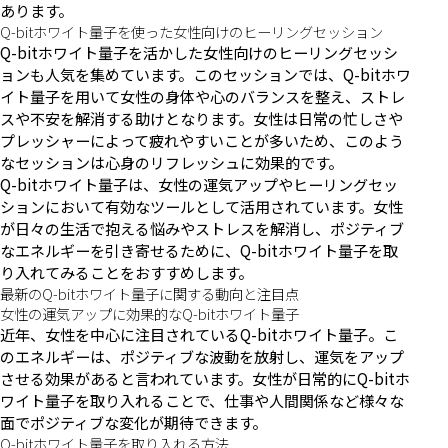
あります。
Q-bitホワイト量子を使った女性向けのヒーリングセッション
Q-bitホワイト量子を活かした女性向けのヒーリングセッシ
ョンも人気を集めています。このセッションでは、Q-bitホワ
イト量子を用いて女性の身体や心のバランスを整え、ストレ
スや不安を解消する助けとなります。女性は日常の忙しさや
プレッシャーによって疲れやすいことが多いため、このよう
なセッションは心身のリフレッシュに効果的です。
Q-bitホワイト量子は、女性の運気アップやヒーリングセッ
ションにおいて有効なツールとして活用されています。女性
が日々の生活で抱える悩みやストレスを解消し、ポジティブ
なエネルギーを引き寄せるために、Q-bitホワイト量子を取
り入れてみることをおすすめします。
最新のQ-bitホワイト量子に関する動向と注目点
女性の運気アップに効果的なQ-bitホワイト量子
近年、女性を中心に注目されているQ-bitホワイト量子。こ
のエネルギーは、ポジティブな波動を放射し、運気をアップ
させる効果があると言われています。女性が日常的にQ-bitホ
ワイト量子を取り入れることで、仕事や人間関係など様々な
面でポジティブな変化が期待できます。
Q-bitホワイト量子を取り入れる方法