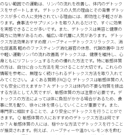
のない範囲での運動は、リンパの流れを改善し、体内のデトック
スをサポートします。 デトックスの人気の理由とその背景 デトッ
クスが多くの人に支持されている理由には、即効性と手軽さがあ
ります。食事法やサプリメントを取り入れるだけで、すぐに効果
を実感できることが多いです。また、デトックスは美容と健康の
両方に効果があるため、幅広い年代層に人気があります。 デトッ
クス方法効果おすすめ度 ハーブティーデトックスリラックス、消
化促進高 軽めのファスティング消化器官の休息、代謝改善中 ヨガ
や軽い運動リンパの流れ改善高 デトックスは、健康を維持し、心
身ともにリフレッシュするための優れた方法です。特に敏感体質
の方は、自分に合った方法を見つけることが大切です。これらの
情報を参考に、無理なく続けられるデトックス方法を取り入れて
みてください。 よくある質問 (FAQ) Q: デトックスは敏感体質の人
でも安全に行えますか？ A: デトックスは体内の不要な物質を排出
する方法として人気ですが、敏感体質の方は注意が必要です。デ
トックスの方法によっては体に負担がかかる場合があるため、食
事に気を配り、徐々に体を慣らしていくことが重要です。また、
専門家に相談することで、より安全にデトックスを行うことがで
きます。 Q: 敏感体質の人におすすめのデトックス方法は何です
か？ A: 敏感体質の人には、穏やかな方法でデトックスを行うこと
が推奨されます。例えば、ハーブティーや温かいレモン水を飲む