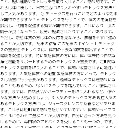
こと、軽い運動やストレッチを取り入れることが効果的です。こ
れらは体に優しく、日常生活に取り入れやすいデトックス方法と
して人気があります。 Q: デトックスを行うことでどのような効果
が期待できますか？ A: デトックスを行うことで、体内の老廃物を
排出し、代謝を促進する効果が期待できます。これにより、肌の
調子が良くなったり、疲労が軽減されたりすることがあります。
ただし、敏感体質の方は体の反応を見ながら、無理をせずに進め
ることが大切です。 記事の結論 この記事のポイント 1. デトック
スの重要性 デトックスは、体内の不要な物質を排出することで、
健康を促進します。特に敏感体質の方には、体が本来持つ自然な
浄化機能をサポートするためのデトックスが重要です。定期的な
デトックス習慣を取り入れることで、体調が改善される可能性が
あります。2. 敏感体質への配慮 敏感体質の方にとって、デトック
スは慎重に行う必要があります。過剰なデトックスは逆効果にな
ることもあるため、徐々にステップを踏んでいくことが推奨され
ます。まずは、自然食品やハーブティーを取り入れるなど、穏や
かな方法から始めましょう。3. 人気のデトックス方法 現在人気の
あるデトックス方法には、ジュースクレンズや断食などがありま
す。これらは短期間で効果を感じやすいですが、体調やライフス
タイルに合わせて選ぶことが大切です。自分に合った方法を見つ
けるために、専門家のアドバイスを受けることも一つの手です。
4. デトックスと日常生活 デトックスを日常生活に取り入れること