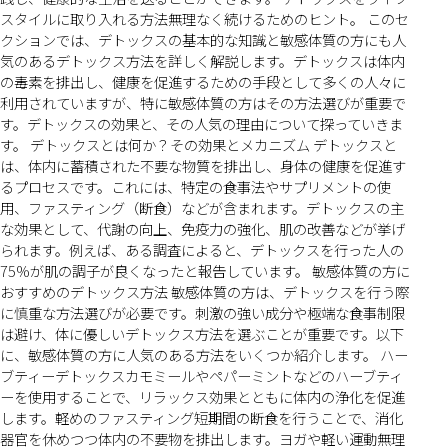
スタイルに取り入れる方法無理なく続けるためのヒント。 このセ
クションでは、デトックスの基本的な知識と敏感体質の方にも人
気のあるデトックス方法を詳しく解説します。デトックスは体内
の毒素を排出し、健康を促進するための手段として多くの人々に
利用されていますが、特に敏感体質の方はその方法選びが重要で
す。デトックスの効果と、その人気の理由について探っていきま
す。 デトックスとは何か？その効果とメカニズム デトックスと
は、体内に蓄積された不要な物質を排出し、身体の健康を促進す
るプロセスです。これには、特定の食事法やサプリメントの使
用、ファスティング（断食）などが含まれます。デトックスの主
な効果として、代謝の向上、免疫力の強化、肌の改善などが挙げ
られます。例えば、ある調査によると、デトックスを行った人の
75%が肌の調子が良くなったと報告しています。 敏感体質の方に
おすすめのデトックス方法 敏感体質の方は、デトックスを行う際
に慎重な方法選びが必要です。刺激の強い成分や極端な食事制限
は避け、体に優しいデトックス方法を選ぶことが重要です。以下
に、敏感体質の方に人気のある方法をいくつか紹介します。 ハー
ブティーデトックスカモミールやペパーミントなどのハーブティ
ーを使用することで、リラックス効果とともに体内の浄化を促進
します。軽めのファスティング短期間の断食を行うことで、消化
器官を休めつつ体内の不要物を排出します。ヨガや軽い運動無理