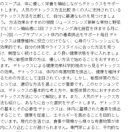
のスープは、体に優しく栄養を補給しながらデトックスをサポー
トします。 人気のデトックス方法比較 多くの人に支持されている
デトックス方法を比較して、自分に最適なものを見つけましょ
う。 方法効果おすすめの頻度 ジュースクレンズ新鮮な果物と野菜
でビタミン補給週に1回 ファスティング消化器官を休ませる月に
1〜2回 ハーブサプリメント体内の毒素排出をサポート毎日 デト
ックスは健康維持に役立つだけでなく、心身のリフレッシュにも
効果的です。自分の体質やライフスタイルに合った方法を見つ
け、無理なく続けることで、より良い健康状態を手に入れましょ
う。特に敏感体質の方は、優しい方法で始めることをおすすめし
ます。 デトックスによる健康効果科学的視点から見るデトックス
の効果。 デトックスは、体内の有害物質を排出し、健康を維持す
るための方法として注目されています。しかし、敏感体質の方に
とっては、適切な方法を選ぶことが重要です。このセクションで
は、デトックスの基本的な考え方や、敏感体質の方におすすめの
デトックス方法について解説します。また、人気のデトックス方
法も紹介し、あなたに合った選択をサポートします。 デトックス
の基本とその必要性 デトックスは、体内に蓄積された毒素を排出
することで、健康を促進し、エネルギーを高めることを目的とし
ています。現代の生活では、食事や環境から様々な有害物質が体
内に入り込むことが避けられません。専門家によると、平均的な