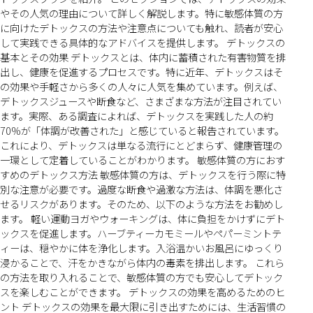
やその人気の理由について詳しく解説します。特に敏感体質の方
に向けたデトックスの方法や注意点についても触れ、読者が安心
して実践できる具体的なアドバイスを提供します。 デトックスの
基本とその効果 デトックスとは、体内に蓄積された有害物質を排
出し、健康を促進するプロセスです。特に近年、デトックスはそ
の効果や手軽さから多くの人々に人気を集めています。例えば、
デトックスジュースや断食など、さまざまな方法が注目されてい
ます。実際、ある調査によれば、デトックスを実践した人の約
70%が「体調が改善された」と感じていると報告されています。
これにより、デトックスは単なる流行にとどまらず、健康管理の
一環として定着していることがわかります。 敏感体質の方におす
すめのデトックス方法 敏感体質の方は、デトックスを行う際に特
別な注意が必要です。過度な断食や過激な方法は、体調を悪化さ
せるリスクがあります。そのため、以下のような方法をお勧めし
ます。 軽い運動ヨガやウォーキングは、体に負担をかけずにデト
ックスを促進します。ハーブティーカモミールやペパーミントテ
ィーは、穏やかに体を浄化します。入浴温かいお風呂にゆっくり
浸かることで、汗をかきながら体内の毒素を排出します。 これら
の方法を取り入れることで、敏感体質の方でも安心してデトック
スを楽しむことができます。 デトックスの効果を高めるためのヒ
ント デトックスの効果を最大限に引き出すためには、生活習慣の