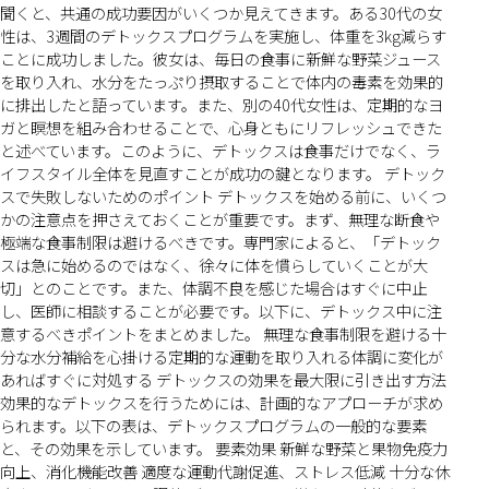
聞くと、共通の成功要因がいくつか見えてきます。ある30代の女
性は、3週間のデトックスプログラムを実施し、体重を3kg減らす
ことに成功しました。彼女は、毎日の食事に新鮮な野菜ジュース
を取り入れ、水分をたっぷり摂取することで体内の毒素を効果的
に排出したと語っています。また、別の40代女性は、定期的なヨ
ガと瞑想を組み合わせることで、心身ともにリフレッシュできた
と述べています。このように、デトックスは食事だけでなく、ラ
イフスタイル全体を見直すことが成功の鍵となります。 デトック
スで失敗しないためのポイント デトックスを始める前に、いくつ
かの注意点を押さえておくことが重要です。まず、無理な断食や
極端な食事制限は避けるべきです。専門家によると、「デトック
スは急に始めるのではなく、徐々に体を慣らしていくことが大
切」とのことです。また、体調不良を感じた場合はすぐに中止
し、医師に相談することが必要です。以下に、デトックス中に注
意するべきポイントをまとめました。 無理な食事制限を避ける十
分な水分補給を心掛ける定期的な運動を取り入れる体調に変化が
あればすぐに対処する デトックスの効果を最大限に引き出す方法
効果的なデトックスを行うためには、計画的なアプローチが求め
られます。以下の表は、デトックスプログラムの一般的な要素
と、その効果を示しています。 要素効果 新鮮な野菜と果物免疫力
向上、消化機能改善 適度な運動代謝促進、ストレス低減 十分な休