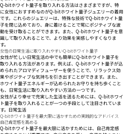
Q-bitホワイト量子を取り入れる方法はさまざまですが、特
に女性におすすめなのがQ-bitホワイト量子ジュエリーの着用
です。これらのジュエリーは、特殊な技術でQ-bitホワイト量
子を閉じ込めており、身に着けることで常にポジティブな波
動を受け取ることができます。また、Q-bitホワイト量子を意
識して取り入れることで、より効果を実感しやすくなりま
す。
女性の日常生活に取り入れやすいQ-bitホワイト量子
女性が忙しい日常生活の中でも簡単にQ-bitホワイト量子を
取り入れる方法があります。例えば、Q-bitホワイト量子が込
められたアロマディフューザーを使うことで、リラックス効
果やポジティブな気持ちを引き出すことができます。また、
ホワイト量子エネルギーが込められたお守りを持ち歩くこと
も、日常生活に取り入れやすい方法の一つです。
女性がより幸せで充実した生活を送るためには、Q-bitホワイ
ト量子を取り入れることが一つの手段として注目されていま
す。日常生活
Q-bitホワイト量子を最大限に活かすための実践的なアドバイス
自己肯定感を高める
Q-bitホワイト量子を最大限に活かすためには、自己肯定感