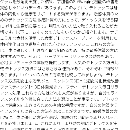
グラムを数週間実施した結果、参加者の80%が消化機能の改善を
実感したというデータがあります。このように、デトックスは身
体の内側から健康をサポートする効果があります。 敏感体質のた
めのデトックス方法 敏感体質の方にとって、デトックスを行う際
には特に注意が必要です。無理のない方法で取り入れることが大
切です。以下に、おすすめの方法をいくつかご紹介します。 ナチ
ュラルな食材を活用した食事デトックスハーブティーを利用した
体内浄化ヨガや瞑想を通じた心身のリフレッシュ これらの方法
は、体に優しく、無理なく取り組めるため、特に敏感体質の方に
おすすめです。例えば、ハーブティーはリラックス効果もあり、
心地よいデトックス体験を提供します。 人気のデトックス方法比
較 デトックス方法にはさまざまな種類があり、それぞれに特徴が
あります。いくつかの人気の方法を比較してみましょう。 デトッ
クス方法期間主な効果 ジュースクレンズ3日〜1週間消化機能改善
ファスティング1〜3日体重減少 ハーブティーデトックス毎日リラ
ックス効果 これらの方法はどれも人気がありますが、自分のライ
フスタイルや体質に合った方法を選ぶことが重要です。 デトック
スは健康を向上させるための有効な手段ですが、自分の体質やラ
イフスタイルに合った方法を選ぶことが大切です。敏感体質の方
は特に、体に優しい方法を選び、無理のない範囲で取り入れるこ
とを心掛けましょう。これにより、より効果的にデトックスを実
践し、健康的な生活を送ることができます。 デトックスをライフ