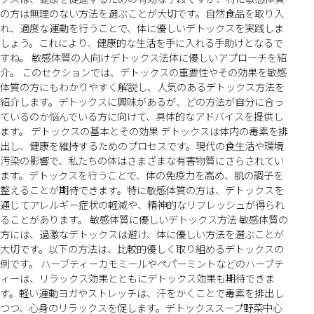
の方は無理のない方法を選ぶことが大切です。自然食品を取り入
れ、適度な運動を行うことで、体に優しいデトックスを実践しま
しょう。これにより、健康的な生活を手に入れる手助けとなるで
すね。 敏感体質の人向けデトックス法体に優しいアプローチを紹
介。 このセクションでは、デトックスの重要性やその効果を敏感
体質の方にもわかりやすく解説し、人気のあるデトックス方法を
紹介します。デトックスに興味があるが、どの方法が自分に合っ
ているのか悩んでいる方に向けて、具体的なアドバイスを提供し
ます。 デトックスの基本とその効果 デトックスは体内の毒素を排
出し、健康を維持するためのプロセスです。現代の食生活や環境
汚染の影響で、私たちの体はさまざまな有害物質にさらされてい
ます。デトックスを行うことで、体の免疫力を高め、肌の調子を
整えることが期待できます。特に敏感体質の方は、デトックスを
通じてアレルギー症状の軽減や、精神的なリフレッシュが得られ
ることがあります。 敏感体質に優しいデトックス方法 敏感体質の
方には、過激なデトックスは避け、体に優しい方法を選ぶことが
大切です。以下の方法は、比較的優しく取り組めるデトックスの
例です。 ハーブティーカモミールやペパーミントなどのハーブテ
ィーは、リラックス効果とともにデトックス効果も期待できま
す。軽い運動ヨガやストレッチは、汗をかくことで毒素を排出し
つつ、心身のリラックスを促します。デトックススープ野菜中心