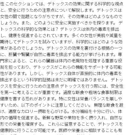
性 このセクションでは、デトックスの効果に関する科学的な視点
と、安全に行うための注意点について解説します。デトックスは
女性の間で話題となりがちですが、その効果はどのようなもので
しょうか。また、どのように安全に実施すべきかを探ります。 デ
トックスの科学的な効果とは？ デトックスは体内の毒素を排出
し、健康を促進するとされています。多くの女性が美肌や減量を
期待してデトックスを試みていますが、科学的にはどのような効
果があるのでしょうか。デトックスの効果を裏付ける根拠の一つ
に、肝臓や腎臓が自然に毒素を排出する能力が挙げられます。専
門家によると、これらの臓器は体内の老廃物を処理する重要な役
割を担っており、デトックスがこれらの機能をサポートする可能
性があります。しかし、デトックス自体が直接的に体内の毒素を
排出するという科学的証拠は未だに明確ではありません。 デトッ
クスを安全に行うための注意点 デトックスを行う際には、安全性
を第一に考えることが重要です。過度な断食や極端な食事制限は
健康を害する恐れがあります。特に女性は栄養バランスを崩しや
すいため、以下のポイントに注意してください。 無理な断食を避
け、適度なカロリー摂取を心がける。水分補給を十分に行い、体
内の循環を促進する。新鮮な野菜や果物を多く摂り入れ、自然な
形での栄養を確保する。 これらに留意することで、デトックスを
健康的に行うことが可能です。医師や栄養士に相談することも有