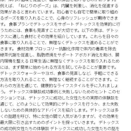
例えば、「ねじりのポーズ」は、内臓を刺激し、消化を促進する
効果があると言われています。初心者でも自宅で簡単に取り組め
るポーズを取り入れることで、心身のリフレッシュが期待できま
す。 食事プランでデトックスをサポート デトックスを効果的に行
うためには、食事も見直すことが大切です。以下の表は、デトッ
クスに適した食材とその効果を紹介しています。これらを日々の
食事に取り入れることで、無理なくデトックスを進めることがで
きます。 食材効果 ブロッコリー抗酸化作用で体内の毒素を除去
緑茶代謝を促進し、脂肪燃焼をサポート アボカド消化を助け、腸
内環境を整える 日常生活に無理なくデトックスを取り入れるため
には、まず簡単に始められる方法を試してみることが重要です。
デトックスウォーターやヨガ、食事の見直しなど、手軽にできる
方法を取り入れることで、無理なく継続することができます。こ
れらの方法を通じて、健康的なライフスタイルを手に入れましょ
う。 デトックス体験談成功事例と失敗しないためのヒント このセ
クションでは、デトックスに成功した女性たちの実際の体験談を
通じて、どのようにして効果的にデトックスを行うか、また失敗
しないための具体的なアドバイスを紹介します。デトックスは多
くの話題を呼び、特に女性の間で人気がありますが、その効果を
最大限に引き出すためのポイントを探っていきます。 デトックス
の成功例女性たちの体験談 デトックスに成功した女性たちの話を