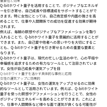
重要性と効果
Q-bitホワイト量子を活用することで、ポジティブなエネルギ
ーを引き寄せ、自己成長や目標達成をサポートすることがで
きます。特に女性にとっては、自己肯定感や内面の強さを高
めることで、仕事や人間関係での成功を促進する効果が期待
されます。
例えば、毎朝の瞑想やポジティブなアファメーションを取り
入れることで、Q-bitホワイト量子を意識的に活用することが
できます。また、自己愛や他者への思いやりを大切にするこ
とも、Q-bitホワイト量子を引き寄せるための重要な要素と
なります。
Q-bitホワイト量子は、現代の忙しい生活の中で、心の平穏や
幸福感を追求するための有力なツールとして注目されていま
す。女性が自己成長や運気アップを目
Q-bitホワイト量子を活かす具体的な事例と応用
女性の運気アップに効果的
Q-bitホワイト量子は、女性の運気をアップさせるのに効果
的なツールとして活用されています。例えば、Q-bitホワイト
量子を使った瞑想やアファメーションを行うことで、女性の
ポジティブなエネルギーを高めることができます。これによ
り、仕事や人間関係など様々な面で運気が良くなる可能性が