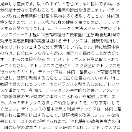
見直しも重要です。以下のポイントを心がけると良いですね。 水
分補給十分な水を飲むことで、毒素の排出を促進します。バラン
スの取れた食事新鮮な野菜や果物を多く摂取することで、体内環
境を整えます。ストレス管理心身の健康を保つために、リラック
スする時間を作りましょう。 デトックス方法メリット注意点 デト
ックスジュース手軽に栄養補給糖分の摂取量に注意 断食短期間で
効果を実感長期間の実施は避ける デトックスは、健康を維持し、
体をリフレッシュするための素晴らしい方法です。特に敏感体質
の方は、自分に合った方法を選び、無理なく続けることが大切で
す。これらの情報を参考に、ぜひデトックスを日常に取り入れて
みてください。 デトックスの注意点とリスク安全にデトックスを
行うためのガイド。 デトックスは、体内に蓄積された有害物質を
排出し、健康を改善する方法として広く注目されています。特に
敏感体質の方にとっては、体のバランスを整えるためにデトック
スが重要です。今回は、デトックスの基本的な効果と、どのよう
に敏感体質の方が効果的に取り入れられるかを解説します。ま
た、人気のデトックス方法もご紹介しますので、ぜひ参考にして
ください。 デトックスの基本効果と利点 デトックスは、体内に蓄
積された毒素を排出することで、健康状態を改善します。主な効
果として、以下の点が挙げられます。 消化機能の改善免疫力の向
上肌の状態の改善 たとえば、ある研究によれば、デトックスプロ