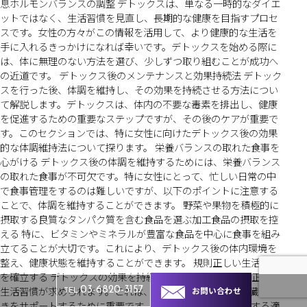
息ホルモンバランスの調整 デトックスは、単なる一時的なダイエ
ットではなく、生活習慣を見直し、長期的な健康を目指すプロセ
スです。女性の方々がこの情報を活用して、より健康的な生活を
手に入れるきっかけになれば幸いです。デトックスを始める際に
は、体に無理のない方法を選び、少しずつ取り組むことが成功へ
の近道です。 デトックス後のメンテナンスと効果持続法 デトック
スを行った後、体調を維持し、その効果を持続させる方法につい
て解説します。デトックスは、体内の不要な毒素を排出し、健康
を促進するための重要なステップですが、その後のケアが重要で
す。このセクションでは、特に女性に向けたデトックス後の効果
的な体調維持法について探ります。 栄養バランスの取れた食事を
心がける デトックス後の体調を維持するためには、栄養バランス
の取れた食事が不可欠です。特に女性にとって、忙しい日常の中
で食事管理をするのは難しいですが、以下のポイントに注意する
ことで、体調を維持することができます。 野菜や果物を積極的に
摂取する良質なタンパク質を含む食品を選ぶ加工食品の摂取を控
える 特に、ビタミンやミネラルが豊富な食品を中心に食事を組み
立てることが大切です。これにより、デトックス後の体内環境を
整え、健康状態を維持することができます。 規則正しい生活習慣
を確立する デトックスの効果を持続させるためには、規則正しい
生活習慣が求められます。これは、体のリズムを整え、内臓の働
お問い合わせ
03-6820-3157
TEL
きをサポートするために重要です。 毎日同じ時間に寝起きする適