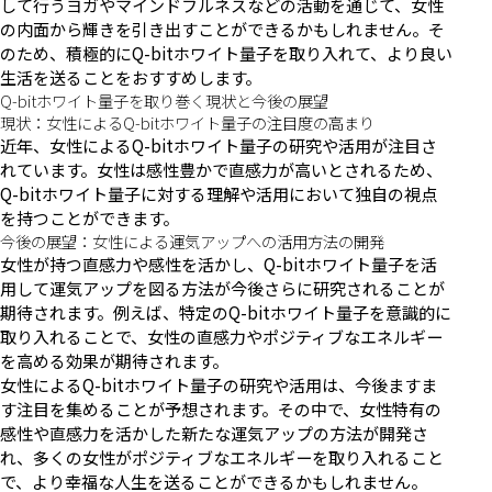
して行うヨガやマインドフルネスなどの活動を通じて、女性
の内面から輝きを引き出すことができるかもしれません。そ
のため、積極的にQ-bitホワイト量子を取り入れて、より良い
生活を送ることをおすすめします。
Q-bitホワイト量子を取り巻く現状と今後の展望
現状：女性によるQ-bitホワイト量子の注目度の高まり
近年、女性によるQ-bitホワイト量子の研究や活用が注目さ
れています。女性は感性豊かで直感力が高いとされるため、
Q-bitホワイト量子に対する理解や活用において独自の視点
を持つことができます。
今後の展望：女性による運気アップへの活用方法の開発
女性が持つ直感力や感性を活かし、Q-bitホワイト量子を活
用して運気アップを図る方法が今後さらに研究されることが
期待されます。例えば、特定のQ-bitホワイト量子を意識的に
取り入れることで、女性の直感力やポジティブなエネルギー
を高める効果が期待されます。
女性によるQ-bitホワイト量子の研究や活用は、今後ますま
す注目を集めることが予想されます。その中で、女性特有の
感性や直感力を活かした新たな運気アップの方法が開発さ
れ、多くの女性がポジティブなエネルギーを取り入れること
で、より幸福な人生を送ることができるかもしれません。