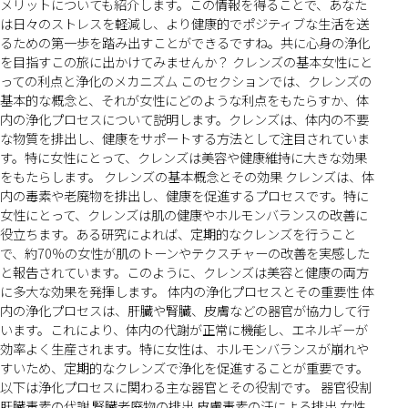
メリットについても紹介します。この情報を得ることで、あなた
は日々のストレスを軽減し、より健康的でポジティブな生活を送
るための第一歩を踏み出すことができるですね。共に心身の浄化
を目指すこの旅に出かけてみませんか？ クレンズの基本女性にと
っての利点と浄化のメカニズム このセクションでは、クレンズの
基本的な概念と、それが女性にどのような利点をもたらすか、体
内の浄化プロセスについて説明します。クレンズは、体内の不要
な物質を排出し、健康をサポートする方法として注目されていま
す。特に女性にとって、クレンズは美容や健康維持に大きな効果
をもたらします。 クレンズの基本概念とその効果 クレンズは、体
内の毒素や老廃物を排出し、健康を促進するプロセスです。特に
女性にとって、クレンズは肌の健康やホルモンバランスの改善に
役立ちます。ある研究によれば、定期的なクレンズを行うこと
で、約70%の女性が肌のトーンやテクスチャーの改善を実感した
と報告されています。このように、クレンズは美容と健康の両方
に多大な効果を発揮します。 体内の浄化プロセスとその重要性 体
内の浄化プロセスは、肝臓や腎臓、皮膚などの器官が協力して行
います。これにより、体内の代謝が正常に機能し、エネルギーが
効率よく生産されます。特に女性は、ホルモンバランスが崩れや
すいため、定期的なクレンズで浄化を促進することが重要です。
以下は浄化プロセスに関わる主な器官とその役割です。 器官役割
肝臓毒素の代謝 腎臓老廃物の排出 皮膚毒素の汗による排出 女性