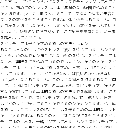
れた方は、ぜひ今日から小さなステップでチャレンジしてみてく
ださい。初めてのクレンズは、体に無理のない範囲で始めること
が大切です。少しずつ取り入れることで、あなたの健康と美容に
プラスの変化をもたらすことですね。迷う必要はありません、自
分自身を大切にしながら、少しずつ心地よい変化を楽しんでいき
ましょう。感謝の気持ちを込めて、この記事を参考に新しい一歩
を踏み出してください。
スピリチュアル好きが求める癒しの方法とは何か
あなたは日々の忙しさやストレスに疲れを感じていませんか？そ
れとも、心の奥で何か満たされないものを感じ、スピリチュアル
な世界に興味を持ち始めているのでしょうか。多くの人が「スピ
リチュアル」という言葉に癒しを求め、日常生活に取り入れよう
としています。しかし、どこから始めれば良いのか分からないと
いう声も少なくありません。このような悩みを抱えるあなたに向
けて、今回はスピリチュアルの基本から、スピリチュアル好きの
方々が実践している具体的な癒しの方法までを解説します。 この
記事を読むことで、スピリチュアルの世界が持つ魅力や、日常生
活にどのように役立てることができるのかが分かります。心と体
を癒し、よりバランスの取れた生活を送るための具体的なヒント
が手に入るですね。あなたの人生に新たな視点をもたらすスピリ
チュアルの世界を、一緒に探求してみませんか？ スピリチュアル
とは何か？基本概念とその魅力を理解する このセクションでは、