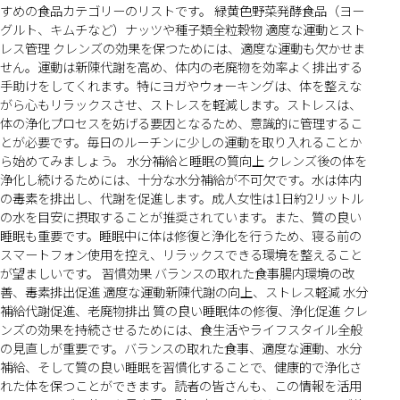
すめの食品カテゴリーのリストです。 緑黄色野菜発酵食品（ヨー
グルト、キムチなど）ナッツや種子類全粒穀物 適度な運動とスト
レス管理 クレンズの効果を保つためには、適度な運動も欠かせま
せん。運動は新陳代謝を高め、体内の老廃物を効率よく排出する
手助けをしてくれます。特にヨガやウォーキングは、体を整えな
がら心もリラックスさせ、ストレスを軽減します。ストレスは、
体の浄化プロセスを妨げる要因となるため、意識的に管理するこ
とが必要です。毎日のルーチンに少しの運動を取り入れることか
ら始めてみましょう。 水分補給と睡眠の質向上 クレンズ後の体を
浄化し続けるためには、十分な水分補給が不可欠です。水は体内
の毒素を排出し、代謝を促進します。成人女性は1日約2リットル
の水を目安に摂取することが推奨されています。また、質の良い
睡眠も重要です。睡眠中に体は修復と浄化を行うため、寝る前の
スマートフォン使用を控え、リラックスできる環境を整えること
が望ましいです。 習慣効果 バランスの取れた食事腸内環境の改
善、毒素排出促進 適度な運動新陳代謝の向上、ストレス軽減 水分
補給代謝促進、老廃物排出 質の良い睡眠体の修復、浄化促進 クレ
ンズの効果を持続させるためには、食生活やライフスタイル全般
の見直しが重要です。バランスの取れた食事、適度な運動、水分
補給、そして質の良い睡眠を習慣化することで、健康的で浄化さ
れた体を保つことができます。読者の皆さんも、この情報を活用