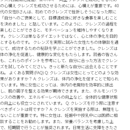
の心構え クレンズを成功させるためには、心構えが重要です。40
代の女性Bさんは、初めてのクレンズで挫折しそうになった際に
「自分へのご褒美として、目標達成後に好きな食事を楽しむこと
を決めました」と話しています。このように、クレンズの過程を
楽しむことができると、モチベーションを維持しやすくなりま
す。クレンズは単なるダイエットではなく、心と体の浄化を目的
とするものです。 クレンズを実際に試みた女性たちの体験談を通
じて、成功するための秘訣を学ぶことができました。クレンズは
体の浄化を促進し、健康的な変化をもたらします。読者の皆さん
も、これらのポイントを参考にして、自分に合った方法でクレン
ズを試してみてください。きっと新たな自分に出会えることです
ね。 よくある質問 (FAQ) Q: クレンズは女性にとってどのような効
果がありますか？ A: クレンズは、体内の浄化を促すことで知られ
ています。特に女性にとっては、体内の老廃物を効率的に排出
し、肌の調子を整える効果が期待できます。また、ホルモンバラ
ンスの改善や、エネルギーレベルの向上など、全体的な健康状態
の向上にも役立つとされています。 Q: クレンズを行う際に注意す
べきポイントは何ですか？ A: クレンズを実施する際は、無理をし
ないことが重要です。特に女性は、妊娠中や授乳中には医師に相
談することをお勧めします。また、栄養バランスを考慮した上
で、短期間で行うことが推奨されます。日常生活に支障をきたさ