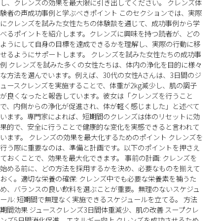
し、クレンズの効果を最大限に引き出してください。 クレンズ体
験者の声成功事例と学ぶべきポイント このセクションでは、実際
にクレンズを試みた女性たちの体験談を通じて、成功事例から学
べるポイントを紹介します。クレンズに興味を持つ読者が、どの
ようにして自身の目標を達成できるかを理解し、実際の行動に移
せるようにサポートします。 クレンズを試みた女性たちの成功事
例 クレンズを試みた多くの女性たちは、体内の浄化を目的に様々
な方法を選んでいます。例えば、30代の女性Aさんは、3日間のジ
ュースクレンズを実施することで、体重が2kg減少し、肌の調子
が良くなったと報告しています。彼女は「クレンズを行うこと
で、内側からの浄化が促進され、体が軽く感じました」と述べて
います。専門家によれば、短期間のクレンズは体のリセットに効
果的で、安全に行うことで健康的な変化を実感できると言われて
います。 クレンズの効果を最大化するためのポイント クレンズを
行う際に重要なのは、準備と計画です。以下のポイントを押さえ
ておくことで、効果を最大化できます。 事前の計画: クレンズを
始める前に、どの方法を採用するかを決め、必要なものを揃えて
おく。適切な栄養の確保: クレンズ中でも必要な栄養素を補うた
め、バランスの良い飲料を選ぶことが重要。無理のないスケジュ
ール: 短期間で無理なく実施できるスケジュールを立てる。 方法
期間効果 ジュースクレンズ3日間体重減少、肌の改善 スープクレ
ンズ5日間消化促進、エネルギー向上 クレンズを成功させるため