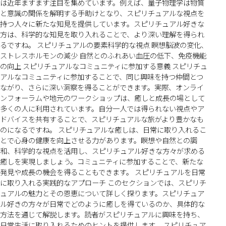
は近年ますます注目を集めています。例えば、量子物理学は物質
と意識の関係を解明する手助けとなり、スピリチュアルな視点を
持つ人々に新たな知見を提供しています。スピリチュアル好きな
方は、科学的な知見を取り入れることで、より深い理解を得られ
るですね。 スピリチュアルの要素科学的な視点 瞑想脳波の変化、
ストレスホルモンの減少 自然とのふれあい血圧の低下、免疫機能
の向上 スピリチュアルなコミュニティに参加する意義 スピリチュ
アルなコミュニティに参加することで、同じ興味を持つ仲間とつ
ながり、さらに深い洞察を得ることができます。実際、オンライ
ンフォーラムや地元のワークショップは、癒しと成長の場として
多くの人に利用されています。自分一人では得られない視点やア
ドバイスを共有することで、スピリチュアルな旅がより豊かなも
のになるですね。 スピリチュアルな癒しは、日常に取り入れるこ
とで心身の健康を向上させる力があります。瞑想や自然との調
和、科学的な視点を活用し、スピリチュアル好きな方々が求める
癒しを実現しましょう。コミュニティに参加することで、新たな
発見や成長の機会を得ることもできます。 スピリチュアルを日常
に取り入れる実践的なアプローチ このセクションでは、スピリチ
ュアルの魅力とその恩恵について詳しく探ります。スピリチュア
ル好きの方々が日常でどのように癒しを得ているのか、具体的な
方法を通じて解説します。読者がスピリチュアルに興味を持ち、
日常生活に取り入れるためのヒントを提供します。 スピリチュア