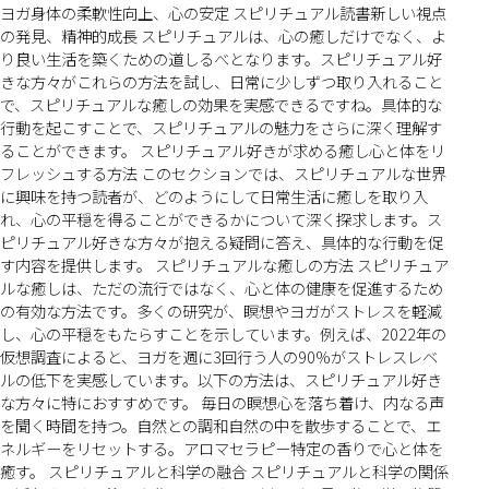
ヨガ身体の柔軟性向上、心の安定 スピリチュアル読書新しい視点
の発見、精神的成長 スピリチュアルは、心の癒しだけでなく、よ
り良い生活を築くための道しるべとなります。スピリチュアル好
きな方々がこれらの方法を試し、日常に少しずつ取り入れること
で、スピリチュアルな癒しの効果を実感できるですね。具体的な
行動を起こすことで、スピリチュアルの魅力をさらに深く理解す
ることができます。 スピリチュアル好きが求める癒し心と体をリ
フレッシュする方法 このセクションでは、スピリチュアルな世界
に興味を持つ読者が、どのようにして日常生活に癒しを取り入
れ、心の平穏を得ることができるかについて深く探求します。ス
ピリチュアル好きな方々が抱える疑問に答え、具体的な行動を促
す内容を提供します。 スピリチュアルな癒しの方法 スピリチュア
ルな癒しは、ただの流行ではなく、心と体の健康を促進するため
の有効な方法です。多くの研究が、瞑想やヨガがストレスを軽減
し、心の平穏をもたらすことを示しています。例えば、2022年の
仮想調査によると、ヨガを週に3回行う人の90%がストレスレベ
ルの低下を実感しています。以下の方法は、スピリチュアル好き
な方々に特におすすめです。 毎日の瞑想心を落ち着け、内なる声
を聞く時間を持つ。自然との調和自然の中を散歩することで、エ
ネルギーをリセットする。アロマセラピー特定の香りで心と体を
癒す。 スピリチュアルと科学の融合 スピリチュアルと科学の関係