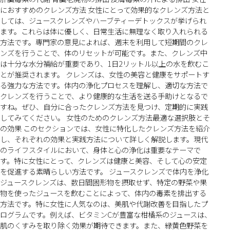
におすすめのクレンズ方法 女性にとって効果的なクレンズ方法と
しては、ジュースクレンズやハーブティーデトックスが挙げられ
ます。これらは体に優しく、日常生活に無理なく取り入れられる
方法です。専門家の意見によれば、週末を利用して短期間のクレ
ンズを行うことで、体のリセットが可能です。また、クレンズ中
は十分な水分補給が重要であり、1日2リットル以上の水を飲むこ
とが推奨されます。 クレンズは、女性の美容と健康をサポートす
る強力な方法です。体内の浄化プロセスを理解し、適切な方法で
クレンズを行うことで、より健康的な生活を送る手助けとなるで
すね。ぜひ、自分に合ったクレンズ方法を見つけ、定期的に実践
してみてください。 女性のためのクレンズ方法最適な選択肢とそ
の効果 このセクションでは、女性に特化したクレンズ方法を紹介
し、それぞれの効果と実践方法について詳しく解説します。現代
のライフスタイルにおいて、身体と心の浄化は重要なテーマで
す。特に女性にとって、クレンズは健康と美容、そして心の安定
を促進する素晴らしい方法です。 ジュースクレンズで体内を浄化
ジュースクレンズは、数日間固形物を摂取せず、特定の野菜や果
物を使ったジュースを飲むことによって、体内の毒素を排出する
方法です。特に女性に人気なのは、美肌や代謝改善を目指したプ
ログラムです。例えば、ビタミンCが豊富な柑橘系のジュースは、
肌のくすみを取り除く効果が期待できます。また、緑黄色野菜を