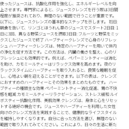
使ったジュースは、抗酸化作用を強化し、エネルギーレベルを向
上させます。専門家によると、ジュースクレンズを行う際は3日間
程度が推奨されており、無理のない範囲で行うことが重要です。
以下に、ジュースクレンズの基本的なステップを示します。 初日:
朝食を抜いて、リンゴとほうれん草のジュースでスタート2日目: 1
日に3回、異なる野菜ジュースを摂取3日目: フルーツと野菜をミッ
クスしたジュースで終了 ハーブティークレンズで心身のリフレッ
シュ ハーブティークレンズは、特定のハーブティーを用いて体内
の浄化を促す方法です。この方法は、内臓の働きを整え、心のリ
フレッシュにも効果的です。例えば、ペパーミントティーは消化
を助け、カモミールティーはリラックス効果を高めます。夜のリ
ラックスタイムにハーブティーを取り入れると、良質な睡眠を促
し、心地よい朝を迎えることができます。以下の表は、クレンズ
におすすめのハーブティーとその効果をまとめたものです。 ハー
ブティーの種類主な効果 ペパーミントティー消化促進、胃の不快
感を軽減 カモミールティーリラクゼーション、ストレス緩和 ルイ
ボスティー抗酸化作用、美肌効果 クレンズは、身体と心をリセッ
トする絶好の機会です。ジュースやハーブティーを利用した女性
向けのクレンズ方法を実践することで、健康的なライフスタイル
を維持しやすくなります。自分に合った方法を選び、無理のない
範囲で取り入れてみてください。これにより、日々の生活に新た