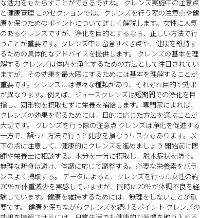
な活力をもたらすことができるですね。 クレンズ実施中の注意点
と健康管理 このセクションでは、クレンズを行う際の注意点や健
康を保つためのポイントについて詳しく解説します。女性に人気
のあるクレンズですが、浄化を目的とするなら、正しい方法で行
うことが重要です。クレンズ中に留意すべき点や、健康を維持す
るための具体的なアドバイスを提供します。 クレンズの基本を理
解する クレンズは体内を浄化するための方法として注目されてい
ますが、その効果を最大限にするためには基本を理解することが
重要です。クレンズには様々な種類があり、それぞれ目的や効果
が異なります。例えば、ジュースクレンズは短期間での浄化を目
指し、固形物を摂取せずに栄養を補給します。専門家によれば、
クレンズの効果を得るためには、目的に応じた方法を選ぶことが
大切です。 クレンズを行う際の注意点 クレンズは浄化を促進する
一方で、誤った方法で行うと健康を損なうリスクもあります。以
下の点に注意して、健康的にクレンズを進めましょう 開始前に医
師や栄養士に相談する。水分を十分に摂取し、脱水症状を防ぐ。
無理な断食は避け、体調に応じて調整する。必要な栄養素をバラ
ンスよく摂取する。 データによると、クレンズを行った女性の約
70%が体重減少を実感していますが、同時に20%が体調不良を経
験しています。健康を維持するためには、無理をしないことが重
要です。 健康を保ちながらクレンズを続けるポイント クレンズの
効果を持続させるには、日常生活でも健康的な習慣を取り入れる