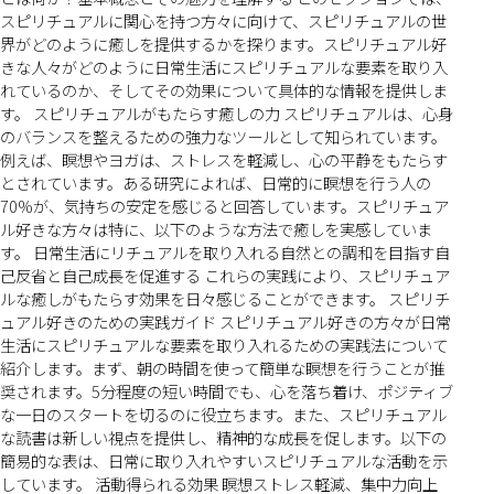
スピリチュアルに関心を持つ方々に向けて、スピリチュアルの世
界がどのように癒しを提供するかを探ります。スピリチュアル好
きな人々がどのように日常生活にスピリチュアルな要素を取り入
れているのか、そしてその効果について具体的な情報を提供しま
す。 スピリチュアルがもたらす癒しの力 スピリチュアルは、心身
のバランスを整えるための強力なツールとして知られています。
例えば、瞑想やヨガは、ストレスを軽減し、心の平静をもたらす
とされています。ある研究によれば、日常的に瞑想を行う人の
70%が、気持ちの安定を感じると回答しています。スピリチュア
ル好きな方々は特に、以下のような方法で癒しを実感していま
す。 日常生活にリチュアルを取り入れる自然との調和を目指す自
己反省と自己成長を促進する これらの実践により、スピリチュア
ルな癒しがもたらす効果を日々感じることができます。 スピリチ
ュアル好きのための実践ガイド スピリチュアル好きの方々が日常
生活にスピリチュアルな要素を取り入れるための実践法について
紹介します。まず、朝の時間を使って簡単な瞑想を行うことが推
奨されます。5分程度の短い時間でも、心を落ち着け、ポジティブ
な一日のスタートを切るのに役立ちます。また、スピリチュアル
な読書は新しい視点を提供し、精神的な成長を促します。以下の
簡易的な表は、日常に取り入れやすいスピリチュアルな活動を示
しています。 活動得られる効果 瞑想ストレス軽減、集中力向上