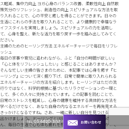
ス軽減、集中力向上 ヨガ心身のバランス改善、柔軟性向上 自然散
策気分のリフレッシュ、創造性の向上 スピリチュアルな方法を取
り入れることで、心の平安と癒しを得ることができます。日々の
生活にこれらの手法を取り入れることで、より健康的で幸福なラ
イフスタイルを実現しましょう。スピリチュアルの力を活用し
て、心身を整え、新たな活力を取り戻す一歩を踏み出してみてく
ださい。
主婦のためのヒーリング方法 エネルギーチャージで毎日をリフレ
ッシュ
毎日の家事や育児に追われながら、ふと「自分の時間が欲しい」
「心と体をリフレッシュしたい」と感じることはありませんか？
そんな忙しい主婦の皆さまのために、本記事では心身を癒す『ヒ
ーリング』について深く掘り下げ、日常で簡単に取り入れられる
エネルギーチャージの方法を紹介します。ヒーリングはただの流
行りではなく、科学的根拠に基づいたリラクゼーションの一環と
して、多くの人々に支持されています。この記事を読むことで、
日常のストレスを軽減し、心身の健康を維持する具体的な方法を
学べるだけでなく、あなた自身の内なるエネルギーを再発見する
きっかけとなるですね。さあ、一緒に新しい自分を見つける旅に
出かけましょう。 ヒーリングとは何か心と体を癒す力 主婦の皆さ
お問い合わせ
03-6820-3157
TEL
ん、毎日の生活で心も体も疲れを感じることはありませんか？そ