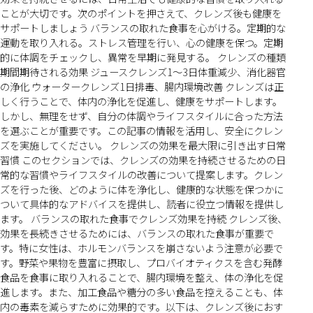
ことが大切です。次のポイントを押さえて、クレンズ後も健康を
サポートしましょう バランスの取れた食事を心がける。定期的な
運動を取り入れる。ストレス管理を行い、心の健康を保つ。定期
的に体調をチェックし、異常を早期に発見する。 クレンズの種類
期間期待される効果 ジュースクレンズ1〜3日体重減少、消化器官
の浄化 ウォータークレンズ1日排毒、腸内環境改善 クレンズは正
しく行うことで、体内の浄化を促進し、健康をサポートします。
しかし、無理をせず、自分の体調やライフスタイルに合った方法
を選ぶことが重要です。この記事の情報を活用し、安全にクレン
ズを実施してください。 クレンズの効果を最大限に引き出す日常
習慣 このセクションでは、クレンズの効果を持続させるための日
常的な習慣やライフスタイルの改善について提案します。クレン
ズを行った後、どのように体を浄化し、健康的な状態を保つかに
ついて具体的なアドバイスを提供し、読者に役立つ情報を提供し
ます。 バランスの取れた食事でクレンズ効果を持続 クレンズ後、
効果を長続きさせるためには、バランスの取れた食事が重要で
す。特に女性は、ホルモンバランスを崩さないよう注意が必要で
す。野菜や果物を豊富に摂取し、プロバイオティクスを含む発酵
食品を食事に取り入れることで、腸内環境を整え、体の浄化を促
進します。また、加工食品や糖分の多い食品を控えることも、体
内の毒素を減らすために効果的です。以下は、クレンズ後におす