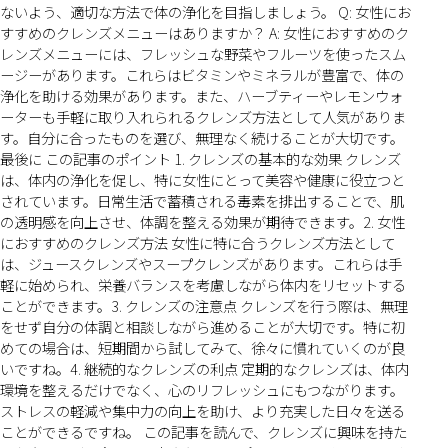
ないよう、適切な方法で体の浄化を目指しましょう。 Q: 女性にお
すすめのクレンズメニューはありますか？ A: 女性におすすめのク
レンズメニューには、フレッシュな野菜やフルーツを使ったスム
ージーがあります。これらはビタミンやミネラルが豊富で、体の
浄化を助ける効果があります。また、ハーブティーやレモンウォ
ーターも手軽に取り入れられるクレンズ方法として人気がありま
す。自分に合ったものを選び、無理なく続けることが大切です。
最後に この記事のポイント 1. クレンズの基本的な効果 クレンズ
は、体内の浄化を促し、特に女性にとって美容や健康に役立つと
されています。日常生活で蓄積される毒素を排出することで、肌
の透明感を向上させ、体調を整える効果が期待できます。2. 女性
におすすめのクレンズ方法 女性に特に合うクレンズ方法として
は、ジュースクレンズやスープクレンズがあります。これらは手
軽に始められ、栄養バランスを考慮しながら体内をリセットする
ことができます。3. クレンズの注意点 クレンズを行う際は、無理
をせず自分の体調と相談しながら進めることが大切です。特に初
めての場合は、短期間から試してみて、徐々に慣れていくのが良
いですね。4. 継続的なクレンズの利点 定期的なクレンズは、体内
環境を整えるだけでなく、心のリフレッシュにもつながります。
ストレスの軽減や集中力の向上を助け、より充実した日々を送る
ことができるですね。 この記事を読んで、クレンズに興味を持た