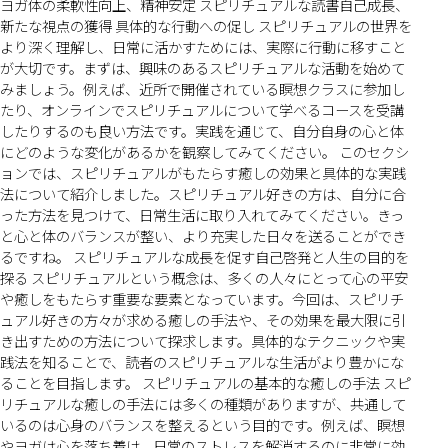
ヨガ体の柔軟性向上、精神安定 スピリチュアルな読書自己成長、
新たな視点の獲得 具体的な行動への促し スピリチュアルの世界を
より深く理解し、日常に活かすためには、実際に行動に移すこと
が大切です。まずは、興味のあるスピリチュアルな活動を始めて
みましょう。例えば、近所で開催されている瞑想クラスに参加し
たり、オンラインでスピリチュアルについて学べるコースを受講
したりするのも良い方法です。実践を通じて、自分自身の心と体
にどのような変化があるかを観察してみてください。 このセクシ
ョンでは、スピリチュアルがもたらす癒しの効果と具体的な実践
法について紹介しました。スピリチュアル好きの方は、自分に合
った方法を見つけて、日常生活に取り入れてみてください。きっ
と心と体のバランスが整い、より充実した日々を送ることができ
るですね。 スピリチュアルな成長を促す自己啓発と人生の目的を
探る スピリチュアルという概念は、多くの人々にとって心の平安
や癒しをもたらす重要な要素となっています。今回は、スピリチ
ュアル好きの方々が求める癒しの手法や、その効果を最大限に引
き出すための方法について探求します。具体的なテクニックや実
践法を知ることで、読者のスピリチュアルな生活がより豊かにな
ることを目指します。 スピリチュアルの基本的な癒しの手法 スピ
リチュアルな癒しの手法には多くの種類がありますが、共通して
いるのは心身のバランスを整えるという目的です。例えば、瞑想
やヨガは心を落ち着け、日常のストレスを解消するのに非常に効