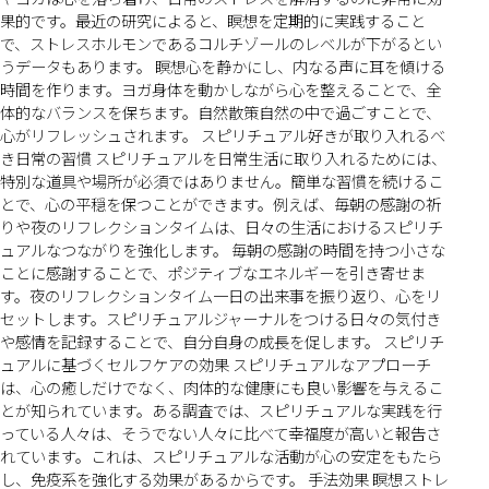
果的です。最近の研究によると、瞑想を定期的に実践すること
で、ストレスホルモンであるコルチゾールのレベルが下がるとい
うデータもあります。 瞑想心を静かにし、内なる声に耳を傾ける
時間を作ります。ヨガ身体を動かしながら心を整えることで、全
体的なバランスを保ちます。自然散策自然の中で過ごすことで、
心がリフレッシュされます。 スピリチュアル好きが取り入れるべ
き日常の習慣 スピリチュアルを日常生活に取り入れるためには、
特別な道具や場所が必須ではありません。簡単な習慣を続けるこ
とで、心の平穏を保つことができます。例えば、毎朝の感謝の祈
りや夜のリフレクションタイムは、日々の生活におけるスピリチ
ュアルなつながりを強化します。 毎朝の感謝の時間を持つ小さな
ことに感謝することで、ポジティブなエネルギーを引き寄せま
す。夜のリフレクションタイム一日の出来事を振り返り、心をリ
セットします。スピリチュアルジャーナルをつける日々の気付き
や感情を記録することで、自分自身の成長を促します。 スピリチ
ュアルに基づくセルフケアの効果 スピリチュアルなアプローチ
は、心の癒しだけでなく、肉体的な健康にも良い影響を与えるこ
とが知られています。ある調査では、スピリチュアルな実践を行
っている人々は、そうでない人々に比べて幸福度が高いと報告さ
れています。これは、スピリチュアルな活動が心の安定をもたら
し、免疫系を強化する効果があるからです。 手法効果 瞑想ストレ