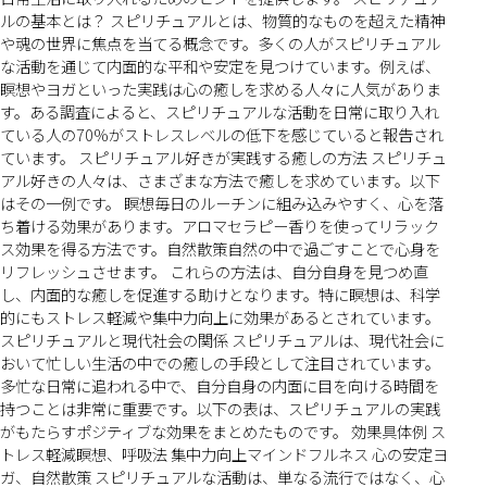
ルの基本とは？ スピリチュアルとは、物質的なものを超えた精神
や魂の世界に焦点を当てる概念です。多くの人がスピリチュアル
な活動を通じて内面的な平和や安定を見つけています。例えば、
瞑想やヨガといった実践は心の癒しを求める人々に人気がありま
す。ある調査によると、スピリチュアルな活動を日常に取り入れ
ている人の70%がストレスレベルの低下を感じていると報告され
ています。 スピリチュアル好きが実践する癒しの方法 スピリチュ
アル好きの人々は、さまざまな方法で癒しを求めています。以下
はその一例です。 瞑想毎日のルーチンに組み込みやすく、心を落
ち着ける効果があります。アロマセラピー香りを使ってリラック
ス効果を得る方法です。自然散策自然の中で過ごすことで心身を
リフレッシュさせます。 これらの方法は、自分自身を見つめ直
し、内面的な癒しを促進する助けとなります。特に瞑想は、科学
的にもストレス軽減や集中力向上に効果があるとされています。
スピリチュアルと現代社会の関係 スピリチュアルは、現代社会に
おいて忙しい生活の中での癒しの手段として注目されています。
多忙な日常に追われる中で、自分自身の内面に目を向ける時間を
持つことは非常に重要です。以下の表は、スピリチュアルの実践
がもたらすポジティブな効果をまとめたものです。 効果具体例 ス
トレス軽減瞑想、呼吸法 集中力向上マインドフルネス 心の安定ヨ
ガ、自然散策 スピリチュアルな活動は、単なる流行ではなく、心