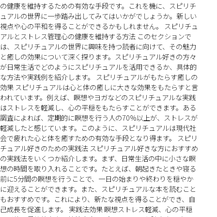
の健康を維持するための有効な手段です。これを機に、スピリチ
ュアルの世界に一歩踏み出してみてはいかがでしょうか。新しい
視点や心の平和を得ることができるかもしれません。 スピリチュ
アルとストレス管理心の健康を維持する方法 このセクションで
は、スピリチュアルの世界に興味を持つ読者に向けて、その魅力
と癒しの効果について深く探ります。スピリチュアル好きの方々
が日常生活でどのようにスピリチュアルを活用できるか、具体的
な方法や実践例を紹介します。 スピリチュアルがもたらす癒しの
効果 スピリチュアルは心と体の癒しに大きな効果をもたらすと言
われています。例えば、瞑想やヨガなどのスピリチュアルな実践
はストレスを軽減し、心の平穏をもたらすことができます。ある
調査によれば、定期的に瞑想を行う人の70％以上が、ストレスが
軽減したと感じています。このように、スピリチュアルは現代社
会で疲れた心と体を癒すための有効な手段となり得ます。 スピリ
チュアル好きのための実践法 スピリチュアル好きな方におすすめ
の実践法をいくつか紹介します。まず、日常生活の中に小さな瞑
想の時間を取り入れることです。たとえば、朝起きたときや寝る
前に5分間の瞑想を行うことで、一日の始まりや終わりを穏やか
に迎えることができます。また、スピリチュアルな本を読むこと
もおすすめです。これにより、新たな視点を得ることができ、自
己成長を促進します。 実践法効果 瞑想ストレス軽減、心の平穏