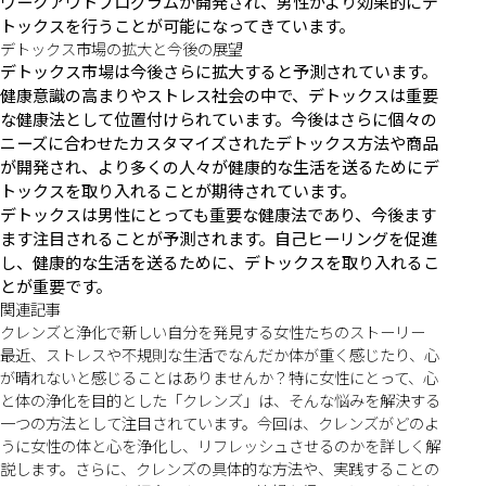
ワークアウトプログラムが開発され、男性がより効果的にデ
トックスを行うことが可能になってきています。
デトックス市場の拡大と今後の展望
デトックス市場は今後さらに拡大すると予測されています。
健康意識の高まりやストレス社会の中で、デトックスは重要
な健康法として位置付けられています。今後はさらに個々の
ニーズに合わせたカスタマイズされたデトックス方法や商品
が開発され、より多くの人々が健康的な生活を送るためにデ
トックスを取り入れることが期待されています。
デトックスは男性にとっても重要な健康法であり、今後ます
ます注目されることが予測されます。自己ヒーリングを促進
し、健康的な生活を送るために、デトックスを取り入れるこ
とが重要です。
関連記事
クレンズと浄化で新しい自分を発見する女性たちのストーリー
最近、ストレスや不規則な生活でなんだか体が重く感じたり、心
が晴れないと感じることはありませんか？特に女性にとって、心
と体の浄化を目的とした「クレンズ」は、そんな悩みを解決する
一つの方法として注目されています。今回は、クレンズがどのよ
うに女性の体と心を浄化し、リフレッシュさせるのかを詳しく解
説します。さらに、クレンズの具体的な方法や、実践することの