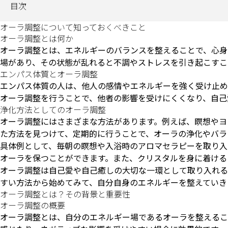
目次
オーラ調整について知っておくべきこと
オーラ調整とは何か
オーラ調整とは、エネルギーのバランスを整えることで、心身
場があり、その状態が乱れると不調やストレスを引き起こすこ
エンパス体質とオーラ調整
エンパス体質の人は、他人の感情やエネルギーを強く受け止め
オーラ調整を行うことで、他者の影響を受けにくくなり、自己
浄化方法としてのオーラ調整
オーラ調整にはさまざまな方法があります。例えば、瞑想やヨ
た方法を見つけて、定期的に行うことで、オーラの浄化やバラ
具体例として、毎朝の瞑想や入浴時のアロマセラピーを取り入
オーラを保つことができます。また、クリスタルを身に着ける
オーラ調整は自己愛や自己癒しの大切な一環として取り入れる
すい方法から始めてみて、自分自身のエネルギーを整えていき
オーラ調整とは？その背景と重要性
オーラ調整の概要
オーラ調整とは、自分のエネルギー場であるオーラを整えるこ