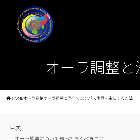
オーラ調整と
HOME
オーラ調整
オーラ調整と浄化でエンパス体質を楽にする方法
目次
1.
オーラ調整について知っておくべきこと