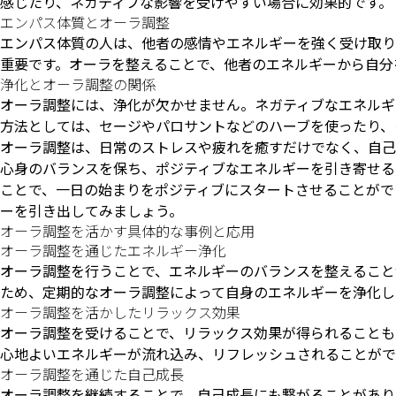
感じたり、ネガティブな影響を受けやすい場合に効果的です。
エンパス体質とオーラ調整
エンパス体質の人は、他者の感情やエネルギーを強く受け取り
重要です。オーラを整えることで、他者のエネルギーから自分
浄化とオーラ調整の関係
オーラ調整には、浄化が欠かせません。ネガティブなエネルギ
方法としては、セージやパロサントなどのハーブを使ったり、
オーラ調整は、日常のストレスや疲れを癒すだけでなく、自己
心身のバランスを保ち、ポジティブなエネルギーを引き寄せる
ことで、一日の始まりをポジティブにスタートさせることがで
ーを引き出してみましょう。
オーラ調整を活かす具体的な事例と応用
オーラ調整を通じたエネルギー浄化
オーラ調整を行うことで、エネルギーのバランスを整えること
ため、定期的なオーラ調整によって自身のエネルギーを浄化し
オーラ調整を活かしたリラックス効果
オーラ調整を受けることで、リラックス効果が得られることも
心地よいエネルギーが流れ込み、リフレッシュされることがで
オーラ調整を通じた自己成長
オーラ調整を継続することで、自己成長にも繋がることがあり