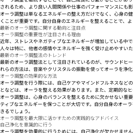
されるため、より良い人間関係や仕事のパフォーマンスにも影
オーラ調整は単なるエネルギーの整え方だけでなく、心身の健
くことが重要です。自分自身のエネルギーを整えることで、よ
最新のオーラ調整に関する動向と注目点
オーラ調整の重要性が注目される理由
近年、ストレスやネガティブなエネルギーが増加している中で
人々は特に、他者の感情やエネルギーを強く受け止めやすいた
最新のオーラ調整法のトレンド
最新のオーラ調整法として注目されているのが、サウンドヒー
れらの方法は、音楽やクリスタルの振動を使ってオーラを浄化
オーラ調整の効果的な方法
オーラ調整を行う際には、自己ケアやマインドフルネスなどの
となどは、オーラを整える効果があります。また、定期的なヒ
オーラ調整は、心身のバランスを整えるために欠かせない重要
ティブなエネルギーを保つことが大切です。自分自身のオーラ
きるでしょう。
オーラ調整を最大限に活かすための実践的なアドバイス
自己浄化を意識的に行う
オーラ調整を効果的に行うためには、自己浄化が欠かせません