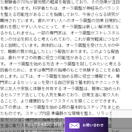
た被験者の70%が疲労感の軽減を報告しており、その効果が注目
を集めています。科学者たちは、オーラ調整が神経系のバランス
を整える可能性があることを指摘しており、今後さらなる研究が
期待されています。 疲れやすい人へのオーラ調整の効果 日常的に
疲れを感じやすい人々にとって、オーラ調整は新しい解決策とな
るかもしれません。一部の専門家は、オーラ調整がストレスホル
モンの分泌を抑えると考えられており、これが疲労軽減につなが
ると説明しています。具体的には、オーラ調整を受けた人々の中
で、睡眠の質が向上したという報告があります。このような報告
は、疲れやすさの改善に役立つ可能性があることを示していま
す。 オーラ調整を始める方法 オーラ調整を試してみたいと考える
読者のために、まずは専門家の指導のもとで体験することをお勧
めします。以下は、オーラ調整を始める際に役立つ情報です。 専
門家によるセッションを受ける自己学習で基本的なテクニックを
学ぶ友人や家族と体験を共有する オーラ調整は、簡単に始められ
るセルフケア法としても人気を集めており、日常生活に取り入れ
ることで、より健康的なライフスタイルを築くことができます。
以下の表は、オーラ調整を始める際の基本的なステップをまとめ
たものです。 ステップ内容 準備静かな環境を整え、リラックスす
る セッション専門家の指導を受ける 実践学んだテクニックを日常
生活に取り入れる オーラ調整は、疲れやすい人にとって有益なツ
お問い合わせ
03-6820-3157
TEL
ールとなり得ます。科学的な研究と専門家の意見を参考にしなが