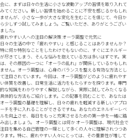
会に、まずは日々の生活に小さな波動アップの習慣を取り入れて
みてください。新しい習慣を始めることに不安を感じるかもしれ
ませんが、小さな一歩が大きな変化を生むことを信じて、今日か
ら少しずつ試してみましょう。ご覧いただき、ありがとうござい
ました。
疲れやすい人への注目の解決策 オーラ調整で元気に
日々の生活の中で「疲れやすい」と感じることはありませんか？
特に何か特別なことをしたわけでもないのに、すぐにエネルギー
が尽きてしまう、そんな悩みを抱えている方は多いはずです。実
は、その原因の一つに「オーラの乱れ」が関係しているかもしれ
ません。オーラ調整は、心身のバランスを整える有効な方法とし
て注目されています。今回は、オーラ調整がどのように疲れやす
い体質を改善し、日常生活に活力をもたらすかを探ります。専門
的な知識をわかりやすく解説しながら、実際に試してみたくなる
具体的な方法もご紹介します。この記事を読むことで、あなたは
オーラ調整の基礎を理解し、日々の疲れを軽減する新しいアプロ
ーチを手に入れることができるですね。あなたのエネルギーレベ
ルを向上させ、毎日をもっと充実させるための第一歩を一緒に踏
み出しましょう。 オーラ調整とは何か オーラ調整は、現代社会で
注目を集める自己管理の一環として多くの人々に理解されつつあ
ります。特に、疲れやすい人々にとっては、その重要性が増して