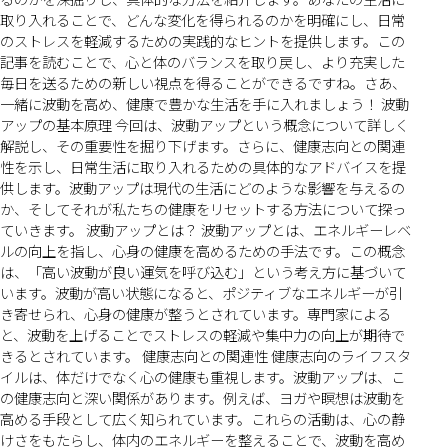
取り入れることで、どんな変化を得られるのかを明確にし、日常
のストレスを軽減するための実践的なヒントを提供します。この
記事を読むことで、心と体のバランスを取り戻し、より充実した
毎日を送るための新しい視点を得ることができるですね。さあ、
一緒に波動を高め、健康で豊かな生活を手に入れましょう！ 波動
アップの基本原理 今回は、波動アップという概念について詳しく
解説し、その重要性を掘り下げます。さらに、健康志向との関連
性を示し、日常生活に取り入れるための具体的なアドバイスを提
供します。波動アップは現代の生活にどのような影響を与えるの
か、そしてそれが私たちの健康をリセットする方法について探っ
ていきます。 波動アップとは？ 波動アップとは、エネルギーレベ
ルの向上を指し、心身の健康を高めるための手法です。この概念
は、「高い波動が良い運気を呼び込む」という考え方に基づいて
います。波動が高い状態になると、ポジティブなエネルギーが引
き寄せられ、心身の健康が整うとされています。専門家による
と、波動を上げることでストレスの軽減や集中力の向上が期待で
きるとされています。 健康志向との関連性 健康志向のライフスタ
イルは、体だけでなく心の健康も重視します。波動アップは、こ
の健康志向と深い関係があります。例えば、ヨガや瞑想は波動を
高める手段として広く知られています。これらの活動は、心の静
けさをもたらし、体内のエネルギーを整えることで、波動を高め