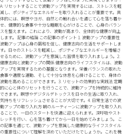
A: リセットすることで波動アップを実現するには、ストレスを軽
減し、ポジティブなエネルギーを取り入れることが重要です。具
体的には、瞑想やヨガ、自然との触れ合いを通じて心を落ち着か
せ、健康的な食事や十分な睡眠を心がけることで、心身のバラン
スを整えます。これにより、波動が高まり、全体的な健康が向上
します。 記事の結論 この記事のポイント 1. 波動アップの重要性
波動アップは心身の調和を促し、健康志向の生活をサポートしま
す。日々のストレスを軽減し、ポジティブなエネルギーを増幅さ
せるために、波動アップを意識した習慣を取り入れましょう。2.
健康志向と波動アップの関係 健康志向のライフスタイルは、波動
アップを実現するための基盤となります。栄養バランスの取れた
食事や適度な運動、そして十分な休息を心掛けることで、身体の
波動を高めることができます。3. リセットの効果的な実践法 定期
的に心と体のリセットを行うことで、波動アップを持続的に維持
できます。瞑想やデジタルデトックスを日々の生活に取り入れ、
気持ちをリフレッシュさせることが大切です。4. 日常生活での波
動アップの取り入れ方 朝のルーティーンに波動アップを取り入れ
ることで、一日のスタートを快適に迎えられます。深呼吸やスト
レッチを行い、心を落ち着けてから一日を始めてみましょう。 こ
の記事を通じて、波動アップを意識した健康的なライフスタイル
の重要性について理解を深めていただけたでしょうか。これを機