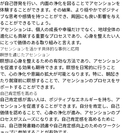
が自己啓発を行い、内面の浄化を図ることでアセンションを
体験することができます。その結果、より穏やかでポジティ
ブな思考や感情を持つことができ、周囲にも良い影響を与え
ることができるでしょう。
アセンションは、個人の成長や幸福だけでなく、地球全体の
進化にも貢献する重要なプロセスであり、心身を整えたい人
にとって価値のある取り組みと言えます。
アセンションを活かす具体的な事例と応用
瞑想を通じたアセンション
瞑想は心身を整えるための有効な方法であり、アセンション
を促進する効果も期待できます。瞑想を日常的に行うこと
で、心の浄化や意識の拡大が可能となります。特に、朝起き
たり就寝前に瞑想することで、アセンションのプロセスをサ
ポートすることができます。
自己肯定感を高める
自己肯定感が高い人は、ポジティブなエネルギーを持ち、ア
センションを促進することができます。自分を肯定し、自己
価値を認めることで、心身の浄化が進み、アセンションのプ
ロセスがスムーズになります。自己肯定感を高めるために
は、自己啓発書籍の読書や自己肯定感向上のためのワークシ
ョップに参加することが有効です。