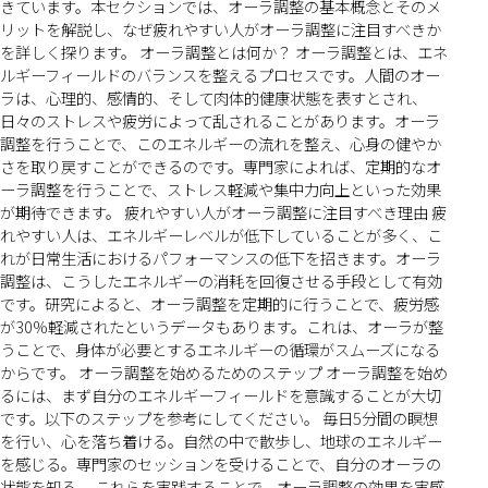
きています。本セクションでは、オーラ調整の基本概念とそのメ
リットを解説し、なぜ疲れやすい人がオーラ調整に注目すべきか
を詳しく探ります。 オーラ調整とは何か？ オーラ調整とは、エネ
ルギーフィールドのバランスを整えるプロセスです。人間のオー
ラは、心理的、感情的、そして肉体的健康状態を表すとされ、
日々のストレスや疲労によって乱されることがあります。オーラ
調整を行うことで、このエネルギーの流れを整え、心身の健やか
さを取り戻すことができるのです。専門家によれば、定期的なオ
ーラ調整を行うことで、ストレス軽減や集中力向上といった効果
が期待できます。 疲れやすい人がオーラ調整に注目すべき理由 疲
れやすい人は、エネルギーレベルが低下していることが多く、こ
れが日常生活におけるパフォーマンスの低下を招きます。オーラ
調整は、こうしたエネルギーの消耗を回復させる手段として有効
です。研究によると、オーラ調整を定期的に行うことで、疲労感
が30%軽減されたというデータもあります。これは、オーラが整
うことで、身体が必要とするエネルギーの循環がスムーズになる
からです。 オーラ調整を始めるためのステップ オーラ調整を始め
るには、まず自分のエネルギーフィールドを意識することが大切
です。以下のステップを参考にしてください。 毎日5分間の瞑想
を行い、心を落ち着ける。自然の中で散歩し、地球のエネルギー
を感じる。専門家のセッションを受けることで、自分のオーラの
状態を知る。 これらを実践することで、オーラ調整の効果を実感