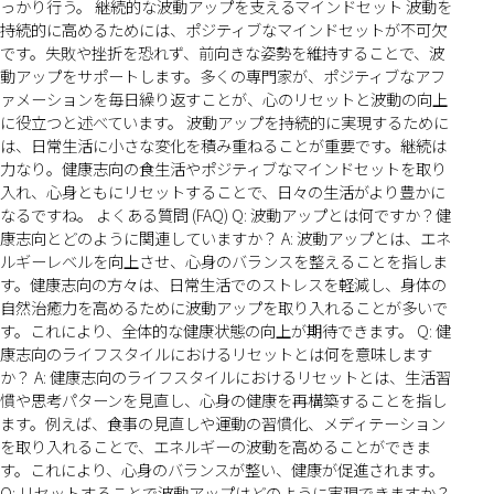
っかり行う。 継続的な波動アップを支えるマインドセット 波動を
持続的に高めるためには、ポジティブなマインドセットが不可欠
です。失敗や挫折を恐れず、前向きな姿勢を維持することで、波
動アップをサポートします。多くの専門家が、ポジティブなアフ
ァメーションを毎日繰り返すことが、心のリセットと波動の向上
に役立つと述べています。 波動アップを持続的に実現するために
は、日常生活に小さな変化を積み重ねることが重要です。継続は
力なり。健康志向の食生活やポジティブなマインドセットを取り
入れ、心身ともにリセットすることで、日々の生活がより豊かに
なるですね。 よくある質問 (FAQ) Q: 波動アップとは何ですか？健
康志向とどのように関連していますか？ A: 波動アップとは、エネ
ルギーレベルを向上させ、心身のバランスを整えることを指しま
す。健康志向の方々は、日常生活でのストレスを軽減し、身体の
自然治癒力を高めるために波動アップを取り入れることが多いで
す。これにより、全体的な健康状態の向上が期待できます。 Q: 健
康志向のライフスタイルにおけるリセットとは何を意味します
か？ A: 健康志向のライフスタイルにおけるリセットとは、生活習
慣や思考パターンを見直し、心身の健康を再構築することを指し
ます。例えば、食事の見直しや運動の習慣化、メディテーション
を取り入れることで、エネルギーの波動を高めることができま
す。これにより、心身のバランスが整い、健康が促進されます。
Q: リセットすることで波動アップはどのように実現できますか？