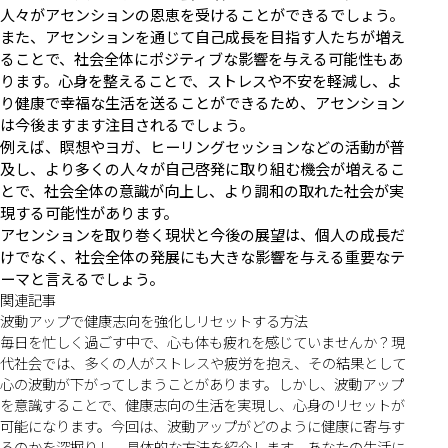
人々がアセンションの恩恵を受けることができるでしょう。
また、アセンションを通じて自己成長を目指す人たちが増え
ることで、社会全体にポジティブな影響を与える可能性もあ
ります。心身を整えることで、ストレスや不安を軽減し、よ
り健康で幸福な生活を送ることができるため、アセンション
は今後ますます注目されるでしょう。
例えば、瞑想やヨガ、ヒーリングセッションなどの活動が普
及し、より多くの人々が自己啓発に取り組む機会が増えるこ
とで、社会全体の意識が向上し、より調和の取れた社会が実
現する可能性があります。
アセンションを取り巻く現状と今後の展望は、個人の成長だ
けでなく、社会全体の発展にも大きな影響を与える重要なテ
ーマと言えるでしょう。
関連記事
波動アップで健康志向を強化しリセットする方法
毎日を忙しく過ごす中で、心も体も疲れを感じていませんか？現
代社会では、多くの人がストレスや疲労を抱え、その結果として
心の波動が下がってしまうことがあります。しかし、波動アップ
を意識することで、健康志向の生活を実現し、心身のリセットが
可能になります。今回は、波動アップがどのように健康に寄与す
るのかを深掘りし、具体的な方法を紹介します。あなたの生活に