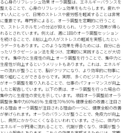
る心身のリフレッシュ効果 オーラ調整は、エネルギーバランスを
整えることで、心身のリフレッシュ効果をもたらします。疲れや
すい人にとって、日常のストレスや疲労感を軽減することは非常
に重要です。専門家によると、オーラ調整を定期的に行うこと
で、ストレスホルモンの分泌が抑えられ、リラックス効果が得ら
れるとされています。例えば、週に1回のオーラ調整セッション
を続けることで、8割以上の人がストレスの軽減を実感したとい
うデータもあります。このような効果を得るためには、自分に合
ったリラクゼーション法を見つけ、定期的に実践することが大切
です。 集中力と生産性の向上 オーラ調整を行うことで、集中力と
生産性が向上するというメリットもあります。これは、エネルギ
ーの流れが整うことで、脳がクリアになり、より効率的に物事に
取り組むことができるからです。実際、多くのビジネスパーソン
がオーラ調整を取り入れることで、仕事のパフォーマンスが向上
したと報告しています。以下の表は、オーラ調整を行った場合の
集中力と生産性の変化を示しています。 項目オーラ調整前オーラ
調整後 集中力60%85% 生産性70%90% 健康全般の改善と注目さ
れる理由 オーラ調整が注目される理由の一つに、健康全般の改善
が挙げられます。オーラのバランスが整うことで、免疫力が向上
し、病気にかかりにくくなるといわれています。さらに、体内の
エネルギーが円滑に流れることで、代謝が良くなり、体調が整う
という報告もあります。これらの効果を実感するためには、定期