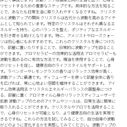
リセットするための重要なステップです。具体的な方法を知るこ
とで、あなたも日常生活に取り入れやすくなるですね。 クリスタ
ルと波動アップの関係 クリスタルは古代から波動を高めるアイテ
ムとして知られています。特定のクリスタルはそれぞれ異なるエ
ネルギーを持ち、心のバランスを整え、ポジティブなエネルギー
を引き寄せる助けとなります。特に、アメジストやローズクォー
ツは初心者にもおすすめです。これらのクリスタルを身につけた
り、部屋に置いたりすることで、日常的に波動アップを図ること
ができます。 アロマセラピーの効果的な活用法 アロマセラピーも
波動を高めるのに有効な方法です。精油を使用することで、心身
のリセットを促し、健康志向のライフスタイルをサポートしま
す。ラベンダーやレモングラスの香りはリラックス効果が高く、
波動アップに最適です。ディフューザーを使って部屋全体に香り
を広げれば、常に心地よい空間を維持することができます。 アイ
テム効果活用法 クリスタルエネルギーバランスの調整身につけ
る、部屋に置く アロマオイル心身のリラックスディフューザーで
拡散 波動アップのためのアイテムやツールは、日常生活に簡単に
取り入れることができます。クリスタルやアロマを活用すること
で、心身のリセットが可能となり、より健康志向の生活を実現で
きるですね。これらの方法を試してみることで、自分自身の波動
がどのように変化するかを実感してみてください。 波動アップの