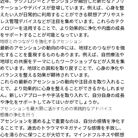
近年、テクノロジーとアセンションが融合した新たなアプリ
ケーションやデバイスが登場しています。例えば、心身を整
えたい人が日常的に利用することができる瞑想アプリやスト
レス管理デバイスなどが注目を集めています。これらのテク
ノロジーを活用することで、より効果的に浄化や内面の成長
をサポートすることが可能となっています。
地球とのつながりを強化するアセンション
最新のアセンションの動向の中には、地球とのつながりを強
化することを重視するものもあります。例えば、自然療法や
地球との共振をテーマにしたワークショップなどが人気を集
めています。地球との調和を取り戻すことで、心身の浄化や
バランスを整える効果が期待されています。
これらの最新のアセンションの動向や注目点を取り入れるこ
とで、より効果的に心身を整えることができるかもしれませ
ん。新しいアプローチや手法を取り入れて、自分自身の成長
や浄化をサポートしてみてはいかがでしょうか。
アセンションを最大限に活かすための実践的なアドバイス
感情の浄化を行う
アセンションを進める上で重要なのは、自分の感情を浄化す
ることです。過去のトラウマやネガティブな感情を手放し、
心を清らかに保つことが大切です。マインドフルネスや瞑想