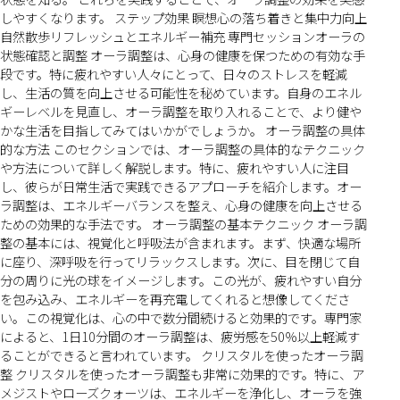
しやすくなります。 ステップ効果 瞑想心の落ち着きと集中力向上
自然散歩リフレッシュとエネルギー補充 専門セッションオーラの
状態確認と調整 オーラ調整は、心身の健康を保つための有効な手
段です。特に疲れやすい人々にとって、日々のストレスを軽減
し、生活の質を向上させる可能性を秘めています。自身のエネル
ギーレベルを見直し、オーラ調整を取り入れることで、より健や
かな生活を目指してみてはいかがでしょうか。 オーラ調整の具体
的な方法 このセクションでは、オーラ調整の具体的なテクニック
や方法について詳しく解説します。特に、疲れやすい人に注目
し、彼らが日常生活で実践できるアプローチを紹介します。オー
ラ調整は、エネルギーバランスを整え、心身の健康を向上させる
ための効果的な手法です。 オーラ調整の基本テクニック オーラ調
整の基本には、視覚化と呼吸法が含まれます。まず、快適な場所
に座り、深呼吸を行ってリラックスします。次に、目を閉じて自
分の周りに光の球をイメージします。この光が、疲れやすい自分
を包み込み、エネルギーを再充電してくれると想像してくださ
い。この視覚化は、心の中で数分間続けると効果的です。専門家
によると、1日10分間のオーラ調整は、疲労感を50％以上軽減す
ることができると言われています。 クリスタルを使ったオーラ調
整 クリスタルを使ったオーラ調整も非常に効果的です。特に、ア
メジストやローズクォーツは、エネルギーを浄化し、オーラを強