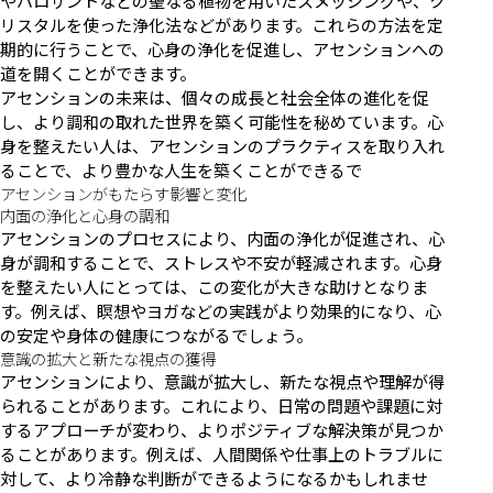
やパロサントなどの聖なる植物を用いたスメッジングや、ク
リスタルを使った浄化法などがあります。これらの方法を定
期的に行うことで、心身の浄化を促進し、アセンションへの
道を開くことができます。
アセンションの未来は、個々の成長と社会全体の進化を促
し、より調和の取れた世界を築く可能性を秘めています。心
身を整えたい人は、アセンションのプラクティスを取り入れ
ることで、より豊かな人生を築くことができるで
アセンションがもたらす影響と変化
内面の浄化と心身の調和
アセンションのプロセスにより、内面の浄化が促進され、心
身が調和することで、ストレスや不安が軽減されます。心身
を整えたい人にとっては、この変化が大きな助けとなりま
す。例えば、瞑想やヨガなどの実践がより効果的になり、心
の安定や身体の健康につながるでしょう。
意識の拡大と新たな視点の獲得
アセンションにより、意識が拡大し、新たな視点や理解が得
られることがあります。これにより、日常の問題や課題に対
するアプローチが変わり、よりポジティブな解決策が見つか
ることがあります。例えば、人間関係や仕事上のトラブルに
対して、より冷静な判断ができるようになるかもしれませ