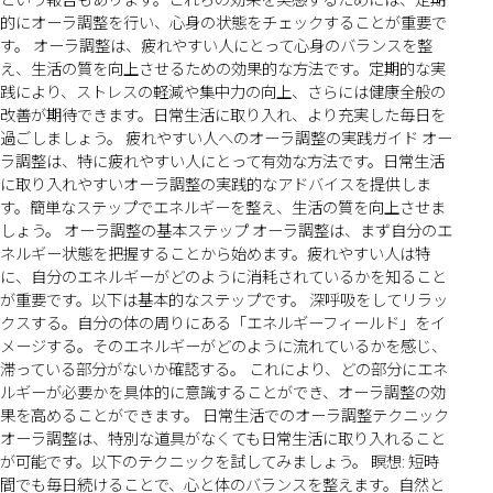
的にオーラ調整を行い、心身の状態をチェックすることが重要で
す。 オーラ調整は、疲れやすい人にとって心身のバランスを整
え、生活の質を向上させるための効果的な方法です。定期的な実
践により、ストレスの軽減や集中力の向上、さらには健康全般の
改善が期待できます。日常生活に取り入れ、より充実した毎日を
過ごしましょう。 疲れやすい人へのオーラ調整の実践ガイド オー
ラ調整は、特に疲れやすい人にとって有効な方法です。日常生活
に取り入れやすいオーラ調整の実践的なアドバイスを提供しま
す。簡単なステップでエネルギーを整え、生活の質を向上させま
しょう。 オーラ調整の基本ステップ オーラ調整は、まず自分のエ
ネルギー状態を把握することから始めます。疲れやすい人は特
に、自分のエネルギーがどのように消耗されているかを知ること
が重要です。以下は基本的なステップです。 深呼吸をしてリラッ
クスする。自分の体の周りにある「エネルギーフィールド」をイ
メージする。そのエネルギーがどのように流れているかを感じ、
滞っている部分がないか確認する。 これにより、どの部分にエネ
ルギーが必要かを具体的に意識することができ、オーラ調整の効
果を高めることができます。 日常生活でのオーラ調整テクニック
オーラ調整は、特別な道具がなくても日常生活に取り入れること
が可能です。以下のテクニックを試してみましょう。 瞑想: 短時
間でも毎日続けることで、心と体のバランスを整えます。自然と