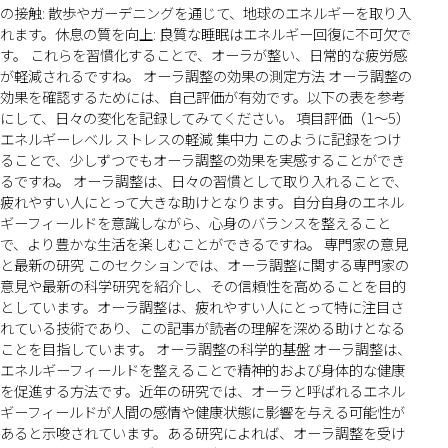
の接触: 散歩やガーデニングを通じて、地球のエネルギーを取り入
れます。休息の質を向上: 良質な睡眠はエネルギー回復に不可欠で
す。 これらを習慣化することで、オーラが整い、日常的な疲労感
が軽減されるですね。 オーラ調整の効果の測定方法 オーラ調整の
効果を確認するためには、自己評価が有効です。以下の表を参考
にして、日々の変化を記録してみてください。 項目評価（1〜5）
エネルギーレベル ストレスの軽減 集中力 このように記録をつけ
ることで、少しずつでもオーラ調整の効果を実感することができ
るですね。 オーラ調整は、日々の習慣として取り入れることで、
疲れやすい人にとって大きな助けとなります。自分自身のエネル
ギーフィールドを意識しながら、心身のバランスを整えること
で、より豊かな生活を楽しむことができるですね。 専門家の意見
と最新の研究 このセクションでは、オーラ調整に関する専門家の
意見や最新の科学研究を紹介し、その信頼性を高めることを目的
としています。オーラ調整は、疲れやすい人にとって特に注目さ
れている技術であり、この記事が読者の理解を深める助けとなる
ことを目指しています。 オーラ調整の科学的基盤 オーラ調整は、
エネルギーフィールドを整えることで精神的および身体的な健康
を促進する方法です。近年の研究では、オーラと呼ばれるエネル
ギーフィールドが人間の感情や健康状態に影響を与える可能性が
あると示唆されています。ある研究によれば、オーラ調整を受け