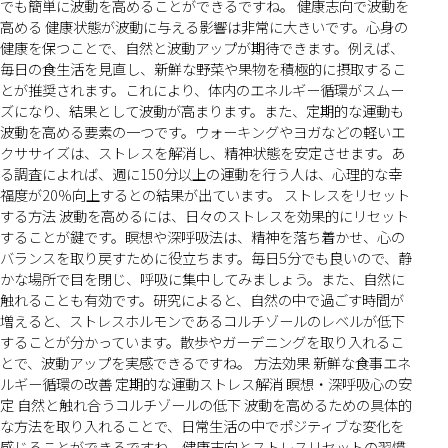
でも簡単に波動を高めることができるですね。 健康志向で波動を
高める 健康状態が波動に与える影響は非常に大きいです。心身の
健康を保つことで、自然と波動アップが期待できます。例えば、
毎日の食生活を見直し、新鮮な野菜や果物を積極的に摂取するこ
とが推奨されます。これにより、体内のエネルギー循環がスムー
ズになり、結果として波動が高まります。また、定期的な運動も
波動を高める要素の一つです。ウォーキングやヨガなどの軽いエ
クササイズは、ストレスを解消し、精神状態を安定させます。あ
る調査によれば、週に150分以上の運動を行う人は、心理的な幸
福度が20%向上するとの結果が出ています。 ストレスをリセット
する方法 波動を高めるには、日々のストレスを効果的にリセット
することが鍵です。瞑想や深呼吸法は、精神を落ち着かせ、心の
バランスを取り戻すために役立ちます。毎日5分でも良いので、静
かな場所で目を閉じ、呼吸に集中してみましょう。また、自然に
触れることも有効です。研究によると、自然の中で過ごす時間が
増えると、ストレスホルモンであるコルチゾールのレベルが低下
することが分かっています。散歩やガーデニングを取り入れるこ
とで、波動アップを実感できるですね。 方法効果 新鮮な食事エネ
ルギー循環の改善 定期的な運動ストレス解消 瞑想・深呼吸心の安
定 自然と触れ合うコルチゾールの低下 波動を高めるための具体的
な方法を取り入れることで、日常生活の中でポジティブな変化を
感じることができるですね。健康志向とストレスリセットの習慣