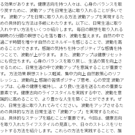
る効果があります。健康志向を持つ人々は、心身のバランスを取
り戻すために、波動アップを日常生活に取り入れることが多いで
す。 波動アップを日常に取り入れる方法 波動アップを実現するた
めの具体的な方法は多岐にわたります。以下に、日常生活に取り
入れやすい方法をいくつか紹介します。 毎日の瞑想を取り入れる
朝晩の5分間の瞑想で心を落ち着け、波動を整えます。自然の中で
過ごす時間を増やす自然のエネルギーを感じることで、波動を高
めることができます。感謝の気持ちを持つポジティブな感情を持
つことで、波動が上がります。 また、波動アップは健康リセット
にも役立ちます。心身のバランスを取り戻し、生活の質を向上さ
せるために、日常生活の中で波動アップを意識することが重要で
す。 方法効果 瞑想ストレス軽減、集中力向上 自然散策心のリフ
レッシュ、波動向上 感謝の習慣ポジティブ思考、心の安定 波動ア
ップは、心身の健康を維持し、より良い生活を送るための重要な
要素です。健康志向のライフスタイルを実践する中で、波動を意
識的に高めることで、より豊かな人生を築くことができます。ぜ
ひ、日常生活に取り入れてみてください。 波動をアップさせるた
めの具体的な方法 日常生活で「波動アップ」を実現するために
は、具体的なステップを踏むことが重要です。今回は、健康志向
を取り入れたライフスタイルの見直しや、日々のストレスをリセ
ットする方法を紹介します。これらの方法を実践することで、誰