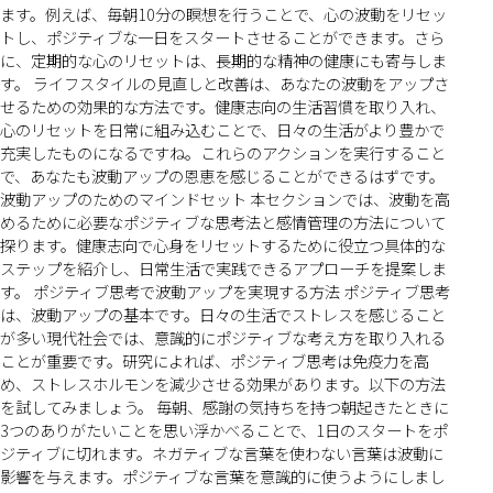
ます。例えば、毎朝10分の瞑想を行うことで、心の波動をリセッ
トし、ポジティブな一日をスタートさせることができます。さら
に、定期的な心のリセットは、長期的な精神の健康にも寄与しま
す。 ライフスタイルの見直しと改善は、あなたの波動をアップさ
せるための効果的な方法です。健康志向の生活習慣を取り入れ、
心のリセットを日常に組み込むことで、日々の生活がより豊かで
充実したものになるですね。これらのアクションを実行すること
で、あなたも波動アップの恩恵を感じることができるはずです。
波動アップのためのマインドセット 本セクションでは、波動を高
めるために必要なポジティブな思考法と感情管理の方法について
探ります。健康志向で心身をリセットするために役立つ具体的な
ステップを紹介し、日常生活で実践できるアプローチを提案しま
す。 ポジティブ思考で波動アップを実現する方法 ポジティブ思考
は、波動アップの基本です。日々の生活でストレスを感じること
が多い現代社会では、意識的にポジティブな考え方を取り入れる
ことが重要です。研究によれば、ポジティブ思考は免疫力を高
め、ストレスホルモンを減少させる効果があります。以下の方法
を試してみましょう。 毎朝、感謝の気持ちを持つ朝起きたときに
3つのありがたいことを思い浮かべることで、1日のスタートをポ
ジティブに切れます。ネガティブな言葉を使わない言葉は波動に
影響を与えます。ポジティブな言葉を意識的に使うようにしまし