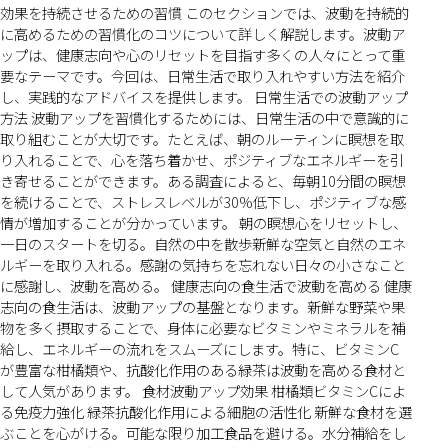
効果を持続させるための習慣 このセクションでは、波動を持続的
に高めるための習慣化のコツについて詳しく解説します。波動ア
ップは、健康志向や心のリセットを目指す多くの人々にとって重
要なテーマです。今回は、日常生活で取り入れやすい方法を紹介
し、実践的なアドバイスを提供します。 日常生活での波動アップ
方法 波動アップを習慣化するためには、日常生活の中で意識的に
取り組むことが大切です。たとえば、朝のルーティンに瞑想を取
り入れることで、心を落ち着かせ、ポジティブなエネルギーを引
き寄せることができます。ある調査によると、毎朝10分間の瞑想
を続けることで、ストレスレベルが30%低下し、ポジティブな感
情が増加することが分かっています。 朝の瞑想心をリセットし、
一日のスタートを切る。自然の中を散歩新鮮な空気と自然のエネ
ルギーを取り入れる。感謝の気持ちを忘れない日々の小さなこと
に感謝し、波動を高める。 健康志向の食生活で波動を高める 健康
志向の食生活は、波動アップの基盤となります。新鮮な野菜や果
物を多く摂取することで、身体に必要なビタミンやミネラルを補
給し、エネルギーの流れをスムーズにします。特に、ビタミンC
が豊富な柑橘類や、抗酸化作用のある緑茶は波動を高める食材と
して人気があります。 食材波動アップ効果 柑橘類ビタミンCによ
る免疫力強化 緑茶抗酸化作用による細胞の活性化 新鮮な食材を選
ぶことを心がける。可能な限り加工食品を避ける。水分補給をし