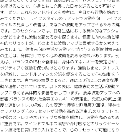
を続けることで、心身ともに充実した日々を送ることが可能で
す。ぜひ、これらのアドバイスを参考に、今日から行動を始めて
みてください。 ライフスタイルのリセットで波動を向上 ライフス
タイルの見直しと改善は、あなたの波動をアップさせるための鍵
です。このセクションでは、日常生活における具体的なアクショ
ンがどのように波動を高めるかを探ります。健康志向の生活と精
神的なリセットが、どのように波動アップに貢献するかを考えて
みましょう。 健康志向の生活が波動アップに与える影響 健康志向
の生活は、身体だけでなく心の波動を高める効果があります。例
えば、バランスの取れた食事は、身体のエネルギーを安定させ、
ポジティブな波動を保つ助けとなります。運動もまた、ストレス
を軽減し、エンドルフィンの分泌を促進することで心の波動を向
上させます。専門家の意見によると、週に150分以上の適度な運
動が理想とされています。以下の表は、健康志向の生活が波動ア
ップに与える具体的な影響を示しています。 要素波動アップへの
影響 バランスの取れた食事エネルギーの安定化、免疫力の向上 適
度な運動ストレス軽減、心の安定化 良質な睡眠疲労回復、精神の
クリアリング 心のリセットが波動を高める理由 心のリセットは、
日常のストレスやネガティブな感情を解放し、波動を高めるため
に重要です。マインドフルネス瞑想や深呼吸などのリラクゼーシ
ョン技術を日常に取り入れることで、心のリセットが可能になり