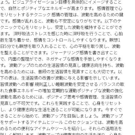
ょう。ビジュアライゼーション目標を具体的にイメージすること
で、自然とポジティブなエネルギーが高まります。 感情管理で心
をリセットするテクニック 感情の管理は、波動を高めるための鍵
です。感情が乱れると、波動も不安定になりがちです。以下のテ
クニックで心をリセットし、安定した波動を維持することができ
ます。 深呼吸法ストレスを感じた時に深呼吸を行うことで、心拍
数を落ち着かせ、感情をコントロールしやすくなります。瞑想1
日5分でも瞑想を取り入れることで、心の平穏を取り戻し、波動
を整えることができます。ジャーナリング感情を書き出すこと
で、内面の整理ができ、ネガティブな感情を手放しやすくなりま
す。 波動アップのための生活習慣の見直し 健康志向を持ち、波動
を高めるためには、普段の生活習慣を見直すことも大切です。以
下の表は、生活習慣の改善が波動に与える影響を示しています。
習慣波動への影響 規則正しい睡眠波動を安定させる バランスの取
れた食事エネルギーの増加 定期的な運動ポジティブな波動の強化
波動を高めるためには、ポジティブ思考や感情管理、生活習慣の
見直しが不可欠です。これらを実践することで、心身をリセット
し、より健康志向な生活を送ることが可能になります。今すぐで
きることから始めて、波動アップを目指しましょう。 波動アップ
をサポートするアイテムとツール このセクションでは、波動を高
めるための便利なアイテムやツールを紹介し、それらの活用法を
詳しく解説します。波動アップは健康志向の生活を送り、心身を