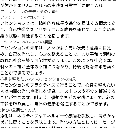
が欠かせません。これらの実践を日常生活に取り入れ
アセンションの未来とその可能性
アセンションの意味とは
アセンションとは、精神的な成長や進化を意味する概念であ
り、自己啓発やスピリチュアルな成長を通じて、より高い意
識の状態に到達することを指します。
アセンションの未来への展望
アセンションの未来は、人々がより高い次元の意識に目覚
め、自己を浄化し、心身を整えることで、より平和で調和の
取れた社会を築く可能性があります。このような社会では、
個々の幸福が全体の幸福につながり、持続可能な未来を築く
ことができるでしょう。
心身を整えたい人へのアセンションの効果
アセンションのプラクティスを行うことで、心身を整えたい
人は内面の浄化や癒しを促進し、ストレスや不安を軽減する
ことができます。例えば、瞑想やヨガの実践によって、心の
平静を取り戻し、身体の健康を促進することができます。
浄化の重要性と方法
浄化は、ネガティブなエネルギーや感情を手放し、清らかな
状態に戻すことを意味します。浄化の方法としては、セージ