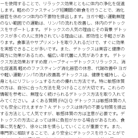
ーを使用することで、リラックス効果とともに体内の浄化を促進
します。軽めのファスティング短期間の断食を行うことで、消化
器官を休めつつ体内の不要物を排出します。ヨガや軽い運動無理
のない範囲での運動は、リンパの流れを改善し、体内のデトック
スをサポートします。 デトックスの人気の理由とその背景 デトッ
クスが多くの人に支持されている理由には、即効性と手軽さがあ
ります。食事法やサプリメントを取り入れるだけで、すぐに効果
を実感できることが多いです。また、デトックスは美容と健康の
両方に効果があるため、幅広い年代層に人気があります。 デトッ
クス方法効果おすすめ度 ハーブティーデトックスリラックス、消
化促進高 軽めのファスティング消化器官の休息、代謝改善中 ヨガ
や軽い運動リンパの流れ改善高 デトックスは、健康を維持し、心
身ともにリフレッシュするための優れた方法です。特に敏感体質
の方は、自分に合った方法を見つけることが大切です。これらの
情報を参考に、無理なく続けられるデトックス方法を取り入れて
みてください。 よくある質問 (FAQ) Q: デトックスは敏感体質の人
でも安全に行えますか？ A: デトックスは体内の不要な物質を排出
する方法として人気ですが、敏感体質の方は注意が必要です。デ
トックスの方法によっては体に負担がかかる場合があるため、食
事に気を配り、徐々に体を慣らしていくことが重要です。また、
専門家に相談することで、より安全にデトックスを行うことがで