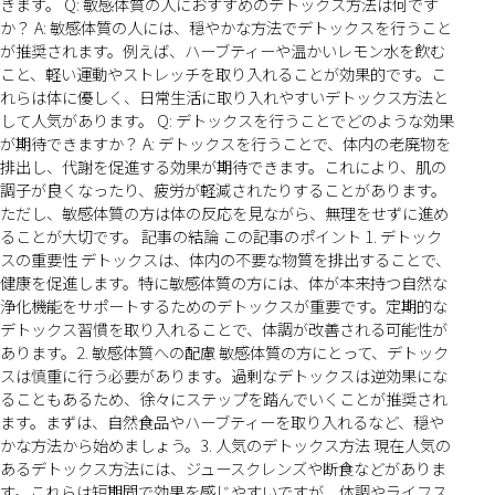
きます。 Q: 敏感体質の人におすすめのデトックス方法は何です
か？ A: 敏感体質の人には、穏やかな方法でデトックスを行うこと
が推奨されます。例えば、ハーブティーや温かいレモン水を飲む
こと、軽い運動やストレッチを取り入れることが効果的です。こ
れらは体に優しく、日常生活に取り入れやすいデトックス方法と
して人気があります。 Q: デトックスを行うことでどのような効果
が期待できますか？ A: デトックスを行うことで、体内の老廃物を
排出し、代謝を促進する効果が期待できます。これにより、肌の
調子が良くなったり、疲労が軽減されたりすることがあります。
ただし、敏感体質の方は体の反応を見ながら、無理をせずに進め
ることが大切です。 記事の結論 この記事のポイント 1. デトック
スの重要性 デトックスは、体内の不要な物質を排出することで、
健康を促進します。特に敏感体質の方には、体が本来持つ自然な
浄化機能をサポートするためのデトックスが重要です。定期的な
デトックス習慣を取り入れることで、体調が改善される可能性が
あります。2. 敏感体質への配慮 敏感体質の方にとって、デトック
スは慎重に行う必要があります。過剰なデトックスは逆効果にな
ることもあるため、徐々にステップを踏んでいくことが推奨され
ます。まずは、自然食品やハーブティーを取り入れるなど、穏や
かな方法から始めましょう。3. 人気のデトックス方法 現在人気の
あるデトックス方法には、ジュースクレンズや断食などがありま
す。これらは短期間で効果を感じやすいですが、体調やライフス