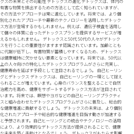
クスの未来とその可能性 デトックスの進化 デトックスは、体内の
有害な物質を排出するための方法として広く知られていますが、
その方法やアプローチは常に進化しています。将来では、より個
別化されたアプローチや最新のテクノロジーを活用したデトック
ス方法が登場するかもしれません。例えば、遺伝子検査を活用し
て個々の体質に合ったデトックスプランを提供するサービスが増
えるかもしれません。 デトックスと50代 50代の人々がデトック
スを行うことの重要性がますます認識されています。加齢ととも
に代謝が低下し、有害物質が蓄積しやすくなるため、デトックス
は健康維持に欠かせない要素となっています。将来では、50代以
上の人々向けの特化したデトックスプログラムがさらに充実し、
健康寿命を延ばす手段として注目されるでしょう。 自己ヒーリン
グとデトックス デトックスは、自己ヒーリングの一環として捉え
られることが増えています。心身のバランスを整えることで自然
治癒力を高め、健康をサポートするデトックス方法が注目されて
います。将来では、瞑想やヨガなどの自己ヒーリングプラクティ
スと組み合わせたデトックスプログラムがさらに普及し、総合的
な健康増進に貢献するでしょう。 デトックスの未来は、より個別
化されたアプローチや総合的な健康増進を目指す動きが加速する
と予想されます。自己ヒーリングとの統合やテクノロジーの活用
により、より効果的なデトックス方法が提供されることで、健康
な未来を築く手助けとなるでしょう。 デトックスがもたらす影響