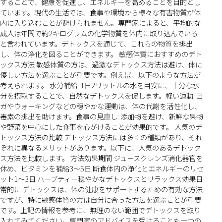
することで、健康を促進し、エネルギーを高めることを目的とし
ています。現代の生活では、食事や環境から様々な有害物質が体
内に入り込むことが避けられません。専門家によると、平均的な
成人は年間で約2キログラムの化学物質を体内に取り込んでいる
と言われています。デトックスを通じて、これらの物質を排出
し、体の浄化を図ることができます。 敏感体質におすすめのデト
ックス方法 敏感体質の方は、過激なデトックス方法は避け、体に
優しい方法を選ぶことが重要です。例えば、以下のような方法が
考えられます。 水分補給: 1日2リットルの水を目安に、十分な水
分を摂取することで、自然なデトックスを促します。軽い運動: ヨ
ガやウォーキングなどの穏やかな運動は、体の代謝を活性化し、
毒素の排出を助けます。食事の見直し: 添加物を避け、新鮮な果物
や野菜を中心にした食事を心がけることが効果的です。 人気のデ
トックス方法の比較 デトックス方法には多くの種類があり、それ
ぞれに異なるメリットがあります。以下に、人気のあるデトック
ス方法を比較します。 方法効果期間 ジュースクレンズ消化器官を
休め、ビタミンを補給3〜5日 断食体内の浄化とエネルギーのリセ
ット1〜3日 ハーブティー穏やかなデトックスとリラックス効果日
常的に デトックスは、体の健康をサポートするための有効な方法
ですが、特に敏感体質の方は自分に合った方法を選ぶことが重要
です。上記の情報を参考に、無理のない範囲でデトックスを取り
入れてみてください。専門家のアドバイスを受けることも一つの