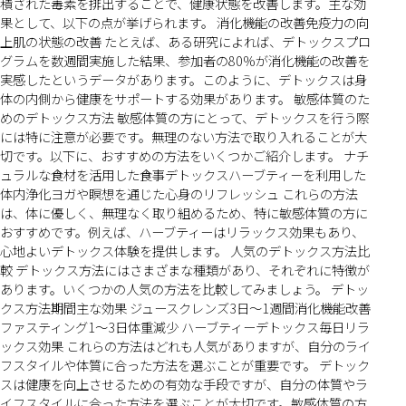
積された毒素を排出することで、健康状態を改善します。主な効
果として、以下の点が挙げられます。 消化機能の改善免疫力の向
上肌の状態の改善 たとえば、ある研究によれば、デトックスプロ
グラムを数週間実施した結果、参加者の80%が消化機能の改善を
実感したというデータがあります。このように、デトックスは身
体の内側から健康をサポートする効果があります。 敏感体質のた
めのデトックス方法 敏感体質の方にとって、デトックスを行う際
には特に注意が必要です。無理のない方法で取り入れることが大
切です。以下に、おすすめの方法をいくつかご紹介します。 ナチ
ュラルな食材を活用した食事デトックスハーブティーを利用した
体内浄化ヨガや瞑想を通じた心身のリフレッシュ これらの方法
は、体に優しく、無理なく取り組めるため、特に敏感体質の方に
おすすめです。例えば、ハーブティーはリラックス効果もあり、
心地よいデトックス体験を提供します。 人気のデトックス方法比
較 デトックス方法にはさまざまな種類があり、それぞれに特徴が
あります。いくつかの人気の方法を比較してみましょう。 デトッ
クス方法期間主な効果 ジュースクレンズ3日〜1週間消化機能改善
ファスティング1〜3日体重減少 ハーブティーデトックス毎日リラ
ックス効果 これらの方法はどれも人気がありますが、自分のライ
フスタイルや体質に合った方法を選ぶことが重要です。 デトック
スは健康を向上させるための有効な手段ですが、自分の体質やラ
イフスタイルに合った方法を選ぶことが大切です。敏感体質の方