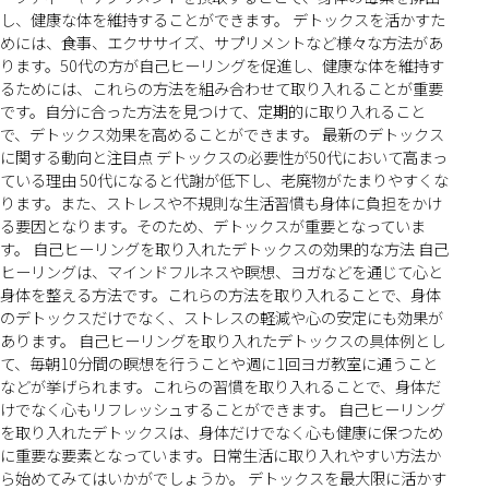
し、健康な体を維持することができます。 デトックスを活かすた
めには、食事、エクササイズ、サプリメントなど様々な方法があ
ります。50代の方が自己ヒーリングを促進し、健康な体を維持す
るためには、これらの方法を組み合わせて取り入れることが重要
です。自分に合った方法を見つけて、定期的に取り入れること
で、デトックス効果を高めることができます。 最新のデトックス
に関する動向と注目点 デトックスの必要性が50代において高まっ
ている理由 50代になると代謝が低下し、老廃物がたまりやすくな
ります。また、ストレスや不規則な生活習慣も身体に負担をかけ
る要因となります。そのため、デトックスが重要となっていま
す。 自己ヒーリングを取り入れたデトックスの効果的な方法 自己
ヒーリングは、マインドフルネスや瞑想、ヨガなどを通じて心と
身体を整える方法です。これらの方法を取り入れることで、身体
のデトックスだけでなく、ストレスの軽減や心の安定にも効果が
あります。 自己ヒーリングを取り入れたデトックスの具体例とし
て、毎朝10分間の瞑想を行うことや週に1回ヨガ教室に通うこと
などが挙げられます。これらの習慣を取り入れることで、身体だ
けでなく心もリフレッシュすることができます。 自己ヒーリング
を取り入れたデトックスは、身体だけでなく心も健康に保つため
に重要な要素となっています。日常生活に取り入れやすい方法か
ら始めてみてはいかがでしょうか。 デトックスを最大限に活かす