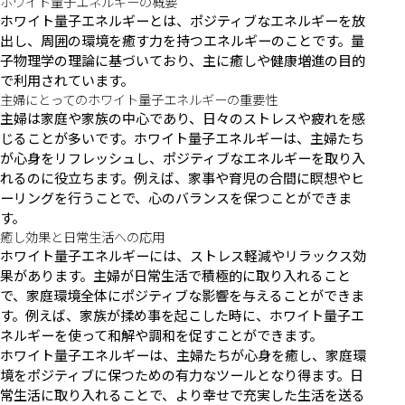
ホワイト量子エネルギーの概要
ホワイト量子エネルギーとは、ポジティブなエネルギーを放
出し、周囲の環境を癒す力を持つエネルギーのことです。量
子物理学の理論に基づいており、主に癒しや健康増進の目的
で利用されています。
主婦にとってのホワイト量子エネルギーの重要性
主婦は家庭や家族の中心であり、日々のストレスや疲れを感
じることが多いです。ホワイト量子エネルギーは、主婦たち
が心身をリフレッシュし、ポジティブなエネルギーを取り入
れるのに役立ちます。例えば、家事や育児の合間に瞑想やヒ
ーリングを行うことで、心のバランスを保つことができま
す。
癒し効果と日常生活への応用
ホワイト量子エネルギーには、ストレス軽減やリラックス効
果があります。主婦が日常生活で積極的に取り入れること
で、家庭環境全体にポジティブな影響を与えることができま
す。例えば、家族が揉め事を起こした時に、ホワイト量子エ
ネルギーを使って和解や調和を促すことができます。
ホワイト量子エネルギーは、主婦たちが心身を癒し、家庭環
境をポジティブに保つための有力なツールとなり得ます。日
常生活に取り入れることで、より幸せで充実した生活を送る