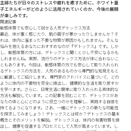
主婦たちが日々のストレスや疲れを癒すために、ホワイト量
子エネルギーがどのように活用されていくのか、今後の展開
が楽しみです。
関連記事
敏感体質でも安心して試せる人気デトックス方法
最近、体が重く感じたり、肌の調子が悪かったりしませんか？そ
れは、体内に溜まった不要な物質が原因かもしれません。そんな
悩みを抱えるあなたにおすすめなのが『デトックス』です。しか
し、敏感体質の方には、デトックスと聞くと少し不安になるかも
しれませんね。実際、流行りのデトックス方法が体に合わないこ
ともあります。今回は、敏感体質の方でも安心して取り入れられ
るデトックスの方法を、人気のあるものから専門的な知見をもと
に厳選してご紹介します。 専門家のアドバイスに基づいて、どの
ように体内の不要物を安全に排出し、健康的な生活を取り戻すか
を学べます。さらに、日常生活に簡単に取り入れられる具体的な
方法も解説しています。この記事を読むことで、デトックスがあ
なたの体と心にどのように役立つのかを理解し、実践する自信を
持てるようになります。さあ、一緒にデトックスの新たな可能性
を探求してみましょう！ デトックスとは何か？デトックスの基本
概念とそのメリットを解説。 デトックスは、体内の有害物質を排
出し、健康を促進するプロセスとして人気が高まっています。し