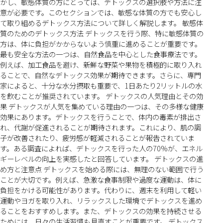
かし、敏感体質の方にとっては、デトックスの選択肢や方法に注
意が必要です。このセクションでは、敏感な体質の方でも安心し
て取り組めるデトックス方法について詳しく解説します。 敏感体
質のためのデトックス方法 デトックスを行う際、特に敏感体質の
方は、体に負担がかからないよう慎重に進めることが重要です。
最も安全な方法の一つは、自然食品を中心とした食事療法です。
例えば、加工食品を避け、新鮮な野菜や果物を積極的に取り入れ
ることで、自然なデトックス効果が期待できます。さらに、専門
家によると、十分な水分摂取も重要で、1日あたり2リットルの水
を飲むことが推奨されています。 デトックスの人気理由とその効
果 デトックスが人気を集めている理由の一つは、その多様な健康
効果にあります。デトックスを行うことで、体内の毒素が排出さ
れ、代謝が促進されることが期待されます。これにより、肌の調
子が改善されたり、疲労感が軽減されることが報告されていま
す。ある調査によれば、デトックスを行った人の70%が、エネル
ギーレベルの向上を実感したと回答しています。 デトックスの進
め方と注意点 デトックスを始める際には、無理のない範囲で行う
ことが大切です。例えば、急激な食事制限や過度な運動は、体に
負担をかける可能性があります。代わりに、週末を利用して軽い
運動やヨガを取り入れ、リラックスした環境でデトックスを進め
ることをおすすめします。また、デトックスの効果を持続させる
ためには、日々の生活習慣も見直すことが重要です。 デトックス