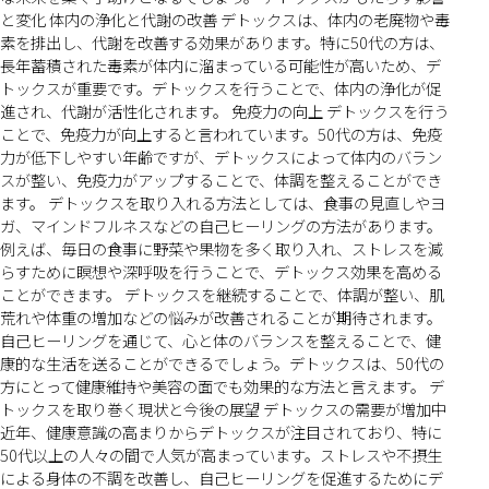
と変化 体内の浄化と代謝の改善 デトックスは、体内の老廃物や毒
素を排出し、代謝を改善する効果があります。特に50代の方は、
長年蓄積された毒素が体内に溜まっている可能性が高いため、デ
トックスが重要です。デトックスを行うことで、体内の浄化が促
進され、代謝が活性化されます。 免疫力の向上 デトックスを行う
ことで、免疫力が向上すると言われています。50代の方は、免疫
力が低下しやすい年齢ですが、デトックスによって体内のバラン
スが整い、免疫力がアップすることで、体調を整えることができ
ます。 デトックスを取り入れる方法としては、食事の見直しやヨ
ガ、マインドフルネスなどの自己ヒーリングの方法があります。
例えば、毎日の食事に野菜や果物を多く取り入れ、ストレスを減
らすために瞑想や深呼吸を行うことで、デトックス効果を高める
ことができます。 デトックスを継続することで、体調が整い、肌
荒れや体重の増加などの悩みが改善されることが期待されます。
自己ヒーリングを通じて、心と体のバランスを整えることで、健
康的な生活を送ることができるでしょう。デトックスは、50代の
方にとって健康維持や美容の面でも効果的な方法と言えます。 デ
トックスを取り巻く現状と今後の展望 デトックスの需要が増加中
近年、健康意識の高まりからデトックスが注目されており、特に
50代以上の人々の間で人気が高まっています。ストレスや不摂生
による身体の不調を改善し、自己ヒーリングを促進するためにデ