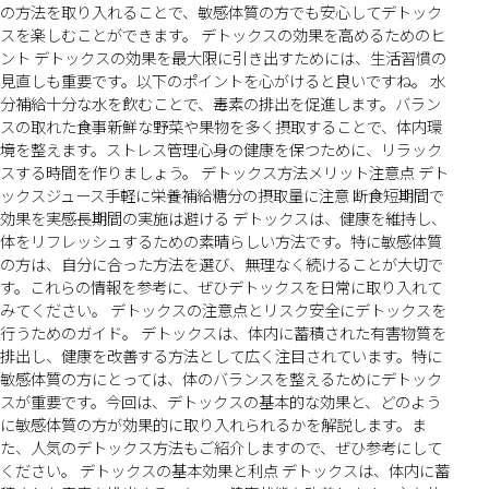
の方法を取り入れることで、敏感体質の方でも安心してデトック
スを楽しむことができます。 デトックスの効果を高めるためのヒ
ント デトックスの効果を最大限に引き出すためには、生活習慣の
見直しも重要です。以下のポイントを心がけると良いですね。 水
分補給十分な水を飲むことで、毒素の排出を促進します。バラン
スの取れた食事新鮮な野菜や果物を多く摂取することで、体内環
境を整えます。ストレス管理心身の健康を保つために、リラック
スする時間を作りましょう。 デトックス方法メリット注意点 デト
ックスジュース手軽に栄養補給糖分の摂取量に注意 断食短期間で
効果を実感長期間の実施は避ける デトックスは、健康を維持し、
体をリフレッシュするための素晴らしい方法です。特に敏感体質
の方は、自分に合った方法を選び、無理なく続けることが大切で
す。これらの情報を参考に、ぜひデトックスを日常に取り入れて
みてください。 デトックスの注意点とリスク安全にデトックスを
行うためのガイド。 デトックスは、体内に蓄積された有害物質を
排出し、健康を改善する方法として広く注目されています。特に
敏感体質の方にとっては、体のバランスを整えるためにデトック
スが重要です。今回は、デトックスの基本的な効果と、どのよう
に敏感体質の方が効果的に取り入れられるかを解説します。ま
た、人気のデトックス方法もご紹介しますので、ぜひ参考にして
ください。 デトックスの基本効果と利点 デトックスは、体内に蓄