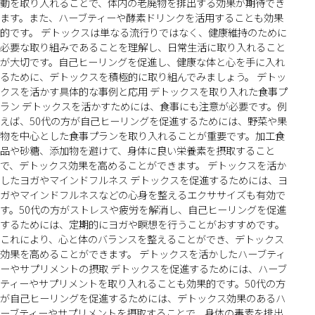
動を取り入れることで、体内の老廃物を排出する効果が期待でき
ます。また、ハーブティーや酵素ドリンクを活用することも効果
的です。 デトックスは単なる流行りではなく、健康維持のために
必要な取り組みであることを理解し、日常生活に取り入れること
が大切です。自己ヒーリングを促進し、健康な体と心を手に入れ
るために、デトックスを積極的に取り組んでみましょう。 デトッ
クスを活かす具体的な事例と応用 デトックスを取り入れた食事プ
ラン デトックスを活かすためには、食事にも注意が必要です。例
えば、50代の方が自己ヒーリングを促進するためには、野菜や果
物を中心とした食事プランを取り入れることが重要です。加工食
品や砂糖、添加物を避けて、身体に良い栄養素を摂取すること
で、デトックス効果を高めることができます。 デトックスを活か
したヨガやマインドフルネス デトックスを促進するためには、ヨ
ガやマインドフルネスなどの心身を整えるエクササイズも有効で
す。50代の方がストレスや疲労を解消し、自己ヒーリングを促進
するためには、定期的にヨガや瞑想を行うことがおすすめです。
これにより、心と体のバランスを整えることができ、デトックス
効果を高めることができます。 デトックスを活かしたハーブティ
ーやサプリメントの摂取 デトックスを促進するためには、ハーブ
ティーやサプリメントを取り入れることも効果的です。50代の方
が自己ヒーリングを促進するためには、デトックス効果のあるハ
ーブティーやサプリメントを摂取することで、身体の毒素を排出