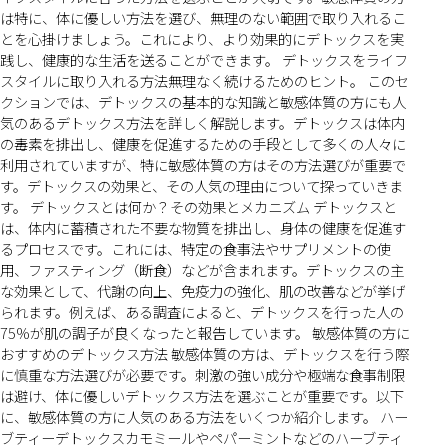
は特に、体に優しい方法を選び、無理のない範囲で取り入れるこ
とを心掛けましょう。これにより、より効果的にデトックスを実
践し、健康的な生活を送ることができます。 デトックスをライフ
スタイルに取り入れる方法無理なく続けるためのヒント。 このセ
クションでは、デトックスの基本的な知識と敏感体質の方にも人
気のあるデトックス方法を詳しく解説します。デトックスは体内
の毒素を排出し、健康を促進するための手段として多くの人々に
利用されていますが、特に敏感体質の方はその方法選びが重要で
す。デトックスの効果と、その人気の理由について探っていきま
す。 デトックスとは何か？その効果とメカニズム デトックスと
は、体内に蓄積された不要な物質を排出し、身体の健康を促進す
るプロセスです。これには、特定の食事法やサプリメントの使
用、ファスティング（断食）などが含まれます。デトックスの主
な効果として、代謝の向上、免疫力の強化、肌の改善などが挙げ
られます。例えば、ある調査によると、デトックスを行った人の
75%が肌の調子が良くなったと報告しています。 敏感体質の方に
おすすめのデトックス方法 敏感体質の方は、デトックスを行う際
に慎重な方法選びが必要です。刺激の強い成分や極端な食事制限
は避け、体に優しいデトックス方法を選ぶことが重要です。以下
に、敏感体質の方に人気のある方法をいくつか紹介します。 ハー
ブティーデトックスカモミールやペパーミントなどのハーブティ