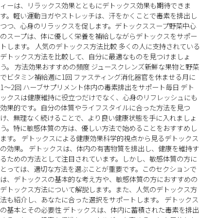
ィーは、リラックス効果とともにデトックス効果も期待できま
す。軽い運動ヨガやストレッチは、汗をかくことで毒素を排出し
つつ、心身のリラックスを促します。デトックススープ野菜中心
のスープは、体に優しく栄養を補給しながらデトックスをサポー
トします。 人気のデトックス方法比較 多くの人に支持されている
デトックス方法を比較して、自分に最適なものを見つけましょ
う。 方法効果おすすめの頻度 ジュースクレンズ新鮮な果物と野菜
でビタミン補給週に1回 ファスティング消化器官を休ませる月に
1〜2回 ハーブサプリメント体内の毒素排出をサポート毎日 デト
ックスは健康維持に役立つだけでなく、心身のリフレッシュにも
効果的です。自分の体質やライフスタイルに合った方法を見つ
け、無理なく続けることで、より良い健康状態を手に入れましょ
う。特に敏感体質の方は、優しい方法で始めることをおすすめし
ます。 デトックスによる健康効果科学的視点から見るデトックス
の効果。 デトックスは、体内の有害物質を排出し、健康を維持す
るための方法として注目されています。しかし、敏感体質の方に
とっては、適切な方法を選ぶことが重要です。このセクションで
は、デトックスの基本的な考え方や、敏感体質の方におすすめの
デトックス方法について解説します。また、人気のデトックス方
法も紹介し、あなたに合った選択をサポートします。 デトックス
の基本とその必要性 デトックスは、体内に蓄積された毒素を排出