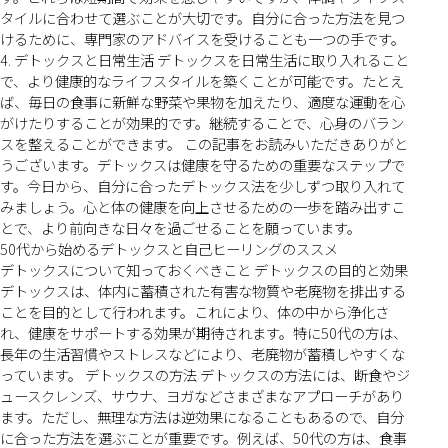
タイルに合わせて選ぶことが大切です。自分に合った方法を見つ
けるために、専門家のアドバイスを受けることも一つの手です。
4. デトックスと日常生活 デトックスを日常生活に取り入れること
で、より健康的なライフスタイルを築くことが可能です。たとえ
ば、毎日の食事に新鮮な野菜や果物を加えたり、適度な運動を心
がけたりすることが効果的です。継続することで、心身のバラン
スを整えることができます。 この記事をお読みいただきありがと
うございます。デトックスは健康を守るための重要なステップで
す。今日から、自分に合ったデトックス法を少しずつ取り入れて
みましょう。心と体の健康を向上させるための一歩を踏み出すこ
とで、より前向きな日々を過ごせることを願っています。
50代から始めるデトックスと自己ヒーリングのススメ
デトックスについて知っておくべきこと デトックスの目的と効果
デトックスは、体内に蓄積された有害な物質や老廃物を排出する
ことを目的として行われます。これにより、体の中から浄化さ
れ、健康をサポートする効果が期待されます。特に50代の方は、
長年の生活習慣やストレスなどにより、老廃物が蓄積しやすくな
っています。 デトックスの方法 デトックスの方法には、断食やジ
ュースクレンズ、サウナ、ヨガなどさまざまなアプローチがあり
ます。ただし、無理な方法は逆効果になることもあるので、自分
に合った方法を選ぶことが重要です。例えば、50代の方は、食事