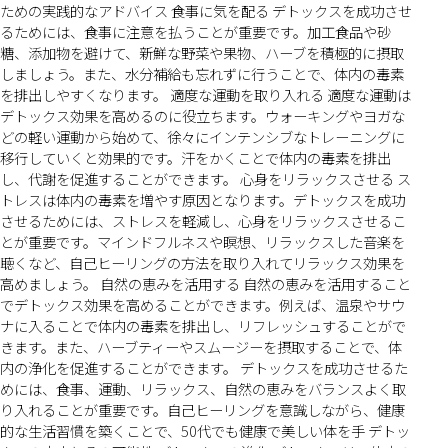
ための実践的なアドバイス 食事に気を配る デトックスを成功させ
るためには、食事に注意を払うことが重要です。加工食品や砂
糖、添加物を避けて、新鮮な野菜や果物、ハーブを積極的に摂取
しましょう。また、水分補給も忘れずに行うことで、体内の毒素
を排出しやすくなります。 適度な運動を取り入れる 適度な運動は
デトックス効果を高めるのに役立ちます。ウォーキングやヨガな
どの軽い運動から始めて、徐々にインテンシブなトレーニングに
移行していくと効果的です。汗をかくことで体内の毒素を排出
し、代謝を促進することができます。 心身をリラックスさせる ス
トレスは体内の毒素を増やす原因となります。デトックスを成功
させるためには、ストレスを軽減し、心身をリラックスさせるこ
とが重要です。マインドフルネスや瞑想、リラックスした音楽を
聴くなど、自己ヒーリングの方法を取り入れてリラックス効果を
高めましょう。 自然の恵みを活用する 自然の恵みを活用すること
でデトックス効果を高めることができます。例えば、温泉やサウ
ナに入ることで体内の毒素を排出し、リフレッシュすることがで
きます。また、ハーブティーやスムージーを摂取することで、体
内の浄化を促進することができます。 デトックスを成功させるた
めには、食事、運動、リラックス、自然の恵みをバランスよく取
り入れることが重要です。自己ヒーリングを意識しながら、健康
的な生活習慣を築くことで、50代でも健康で美しい体を手 デトッ