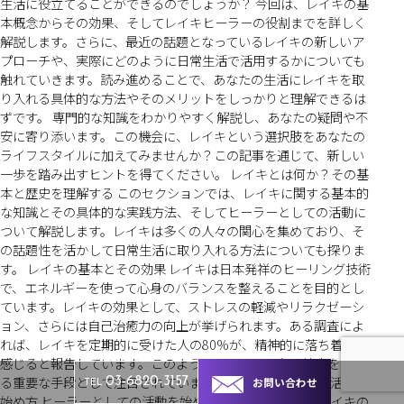
生活に役立てることができるのでしょうか？ 今回は、レイキの基
本概念からその効果、そしてレイキヒーラーの役割までを詳しく
解説します。さらに、最近の話題となっているレイキの新しいア
プローチや、実際にどのように日常生活で活用するかについても
触れていきます。読み進めることで、あなたの生活にレイキを取
り入れる具体的な方法やそのメリットをしっかりと理解できるは
ずです。 専門的な知識をわかりやすく解説し、あなたの疑問や不
安に寄り添います。この機会に、レイキという選択肢をあなたの
ライフスタイルに加えてみませんか？この記事を通じて、新しい
一歩を踏み出すヒントを得てください。 レイキとは何か？その基
本と歴史を理解する このセクションでは、レイキに関する基本的
な知識とその具体的な実践方法、そしてヒーラーとしての活動に
ついて解説します。レイキは多くの人々の関心を集めており、そ
の話題性を活かして日常生活に取り入れる方法についても探りま
す。 レイキの基本とその効果 レイキは日本発祥のヒーリング技術
で、エネルギーを使って心身のバランスを整えることを目的とし
ています。レイキの効果として、ストレスの軽減やリラクゼーシ
ョン、さらには自己治癒力の向上が挙げられます。ある調査によ
れば、レイキを定期的に受けた人の80%が、精神的に落ち着きを
感じると報告しています。このように、レイキは心の健康を支え
る重要な手段として注目されています。 ヒーラーとしての活動の
お問い合わせ
03-6820-3157
TEL
始め方 ヒーラーとしての活動を始めるためには、まずはレイキの