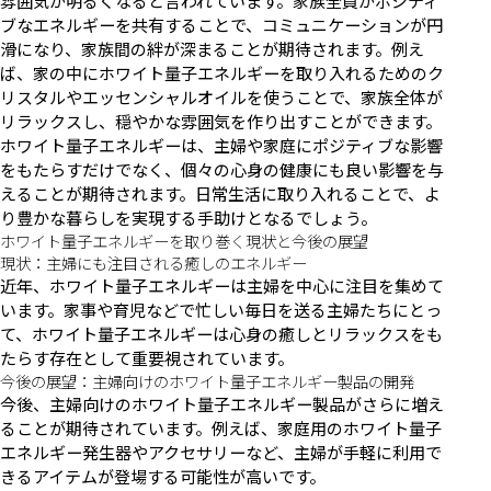
雰囲気が明るくなると言われています。家族全員がポジティ
ブなエネルギーを共有することで、コミュニケーションが円
滑になり、家族間の絆が深まることが期待されます。例え
ば、家の中にホワイト量子エネルギーを取り入れるためのク
リスタルやエッセンシャルオイルを使うことで、家族全体が
リラックスし、穏やかな雰囲気を作り出すことができます。
ホワイト量子エネルギーは、主婦や家庭にポジティブな影響
をもたらすだけでなく、個々の心身の健康にも良い影響を与
えることが期待されます。日常生活に取り入れることで、よ
り豊かな暮らしを実現する手助けとなるでしょう。
ホワイト量子エネルギーを取り巻く現状と今後の展望
現状：主婦にも注目される癒しのエネルギー
近年、ホワイト量子エネルギーは主婦を中心に注目を集めて
います。家事や育児などで忙しい毎日を送る主婦たちにとっ
て、ホワイト量子エネルギーは心身の癒しとリラックスをも
たらす存在として重要視されています。
今後の展望：主婦向けのホワイト量子エネルギー製品の開発
今後、主婦向けのホワイト量子エネルギー製品がさらに増え
ることが期待されています。例えば、家庭用のホワイト量子
エネルギー発生器やアクセサリーなど、主婦が手軽に利用で
きるアイテムが登場する可能性が高いです。