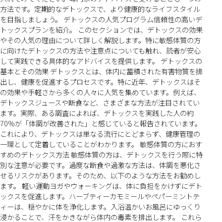
方法です。定期的なデトックスで、より健康的なライフスタイル
を目指しましょう。 デトックスの人気プログラム信頼性の高いデ
トックスプランを紹介。 このセクションでは、デトックスの効果
やその人気の理由について詳しく解説します。特に敏感体質の方
に向けたデトックスの方法や注意点についても触れ、読者が安心
して実践できる具体的なアドバイスを提供します。 デトックスの
基本とその効果 デトックスとは、体内に蓄積された有害物質を排
出し、健康を促進するプロセスです。特に近年、デトックスはそ
の効果や手軽さから多くの人々に人気を集めています。例えば、
デトックスジュースや断食など、さまざまな方法が注目されてい
ます。実際、ある調査によれば、デトックスを実践した人の約
70%が「体調が改善された」と感じていると報告されています。
これにより、デトックスは単なる流行にとどまらず、健康管理の
一環として定着していることがわかります。 敏感体質の方におす
すめのデトックス方法 敏感体質の方は、デトックスを行う際に特
別な注意が必要です。過度な断食や過激な方法は、体調を悪化さ
せるリスクがあります。そのため、以下のような方法をお勧めし
ます。 軽い運動ヨガやウォーキングは、体に負担をかけずにデト
ックスを促進します。ハーブティーカモミールやペパーミントテ
ィーは、穏やかに体を浄化します。入浴温かいお風呂にゆっくり
浸かることで、汗をかきながら体内の毒素を排出します。 これら