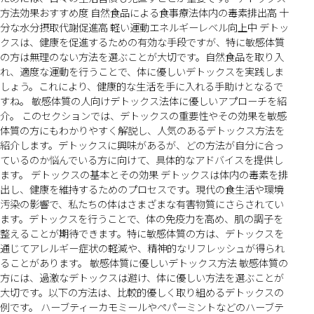
方法効果おすすめ度 自然食品による食事療法体内の毒素排出高 十
分な水分摂取代謝促進高 軽い運動エネルギーレベル向上中 デトッ
クスは、健康を促進するための有効な手段ですが、特に敏感体質
の方は無理のない方法を選ぶことが大切です。自然食品を取り入
れ、適度な運動を行うことで、体に優しいデトックスを実践しま
しょう。これにより、健康的な生活を手に入れる手助けとなるで
すね。 敏感体質の人向けデトックス法体に優しいアプローチを紹
介。 このセクションでは、デトックスの重要性やその効果を敏感
体質の方にもわかりやすく解説し、人気のあるデトックス方法を
紹介します。デトックスに興味があるが、どの方法が自分に合っ
ているのか悩んでいる方に向けて、具体的なアドバイスを提供し
ます。 デトックスの基本とその効果 デトックスは体内の毒素を排
出し、健康を維持するためのプロセスです。現代の食生活や環境
汚染の影響で、私たちの体はさまざまな有害物質にさらされてい
ます。デトックスを行うことで、体の免疫力を高め、肌の調子を
整えることが期待できます。特に敏感体質の方は、デトックスを
通じてアレルギー症状の軽減や、精神的なリフレッシュが得られ
ることがあります。 敏感体質に優しいデトックス方法 敏感体質の
方には、過激なデトックスは避け、体に優しい方法を選ぶことが
大切です。以下の方法は、比較的優しく取り組めるデトックスの
例です。 ハーブティーカモミールやペパーミントなどのハーブテ