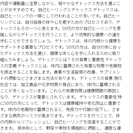
内容や運動量に注意しながら、穏やかなデトックス方法を選ぶこ
とがおすすめです。 自己ヒーリングとデトックス デトックスは、
自己ヒーリングの一環として行われることが多いです。自己ヒー
リングとは、自分自身の体や心を癒すためのプロセスであり、デ
トックスもその一つと言えます。50代の方が自己ヒーリングを意
識しながらデトックスを行うことで、より効果的な健康への道を
歩むことができるでしょう。 デトックスは、体の内側から健康を
サポートする重要なプロセスです。50代の方は、自分の体に合っ
たデトックス方法を選び、健康な体と心を手に入れるために取り
組んでみましょう。 デトックスとは？その背景と重要性 デトック
スの定義 デトックスとは、体内に蓄積された有害な物質や老廃物
を排出することを指します。食事や生活習慣の改善、サプリメン
トの摂取などさまざまな方法があります。 デトックスの背景 現代
社会では、加工食品や化学物質が身近にあり、体内に蓄積される
ことが多くなっています。これらの有害物質は健康問題の原因と
なり、デトックスが重要とされています。 デトックスの重要性 特
に50代の方にとって、デトックスは健康維持や老化防止に重要で
す。体内の老廃物が蓄積されると、免疫力や代謝が低下し、さま
ざまな病気のリスクが高まります。デトックスを行うことで、体
の内側からリフレッシュし、自己ヒーリングを促進することがで
きます。 具体例として、野菜や果物を積極的に摂取し、適度な運