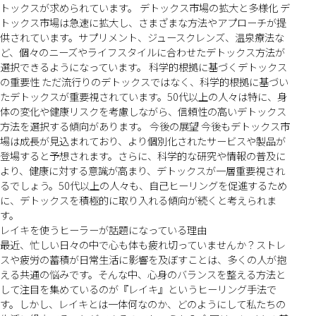
トックスが求められています。 デトックス市場の拡大と多様化 デ
トックス市場は急速に拡大し、さまざまな方法やアプローチが提
供されています。サプリメント、ジュースクレンズ、温泉療法な
ど、個々のニーズやライフスタイルに合わせたデトックス方法が
選択できるようになっています。 科学的根拠に基づくデトックス
の重要性 ただ流行りのデトックスではなく、科学的根拠に基づい
たデトックスが重要視されています。50代以上の人々は特に、身
体の変化や健康リスクを考慮しながら、信頼性の高いデトックス
方法を選択する傾向があります。 今後の展望 今後もデトックス市
場は成長が見込まれており、より個別化されたサービスや製品が
登場すると予想されます。さらに、科学的な研究や情報の普及に
より、健康に対する意識が高まり、デトックスが一層重要視され
るでしょう。50代以上の人々も、自己ヒーリングを促進するため
に、デトックスを積極的に取り入れる傾向が続くと考えられま
す。
レイキを使うヒーラーが話題になっている理由
最近、忙しい日々の中で心も体も疲れ切っていませんか？ストレ
スや疲労の蓄積が日常生活に影響を及ぼすことは、多くの人が抱
える共通の悩みです。そんな中、心身のバランスを整える方法と
して注目を集めているのが『レイキ』というヒーリング手法で
す。しかし、レイキとは一体何なのか、どのようにして私たちの