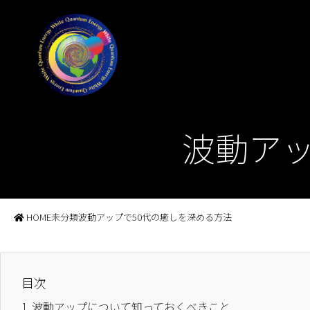
波動アッ
HOME
未分類
波動アップで50代の癒しを深める方法
目次
1.
波動アップについて知っておくべきこと