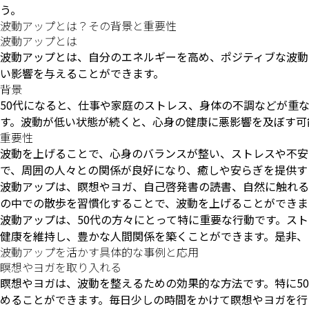
う。
波動アップとは？その背景と重要性
波動アップとは
波動アップとは、自分のエネルギーを高め、ポジティブな波動
い影響を与えることができます。
背景
50代になると、仕事や家庭のストレス、身体の不調などが重
す。波動が低い状態が続くと、心身の健康に悪影響を及ぼす可
重要性
波動を上げることで、心身のバランスが整い、ストレスや不安
で、周囲の人々との関係が良好になり、癒しや安らぎを提供す
波動アップは、瞑想やヨガ、自己啓発書の読書、自然に触れる
の中での散歩を習慣化することで、波動を上げることができま
波動アップは、50代の方々にとって特に重要な行動です。ス
健康を維持し、豊かな人間関係を築くことができます。是非、
波動アップを活かす具体的な事例と応用
瞑想やヨガを取り入れる
瞑想やヨガは、波動を整えるための効果的な方法です。特に5
めることができます。毎日少しの時間をかけて瞑想やヨガを行