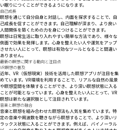
い眠りにつくことができるようになります。
自己成長
瞑想を通じて自分自身と対話し、内面を探求することで、自
己成長を促すことができます。自己理解が深まり、より良い
人間関係を築くための力を身につけることができます。
瞑想は日常生活に取り入れやすい簡単な方法であり、様々な
側面で効果を発揮します。心身を整えたい人や運気をアップ
させたい人にとって、瞑想は有効なツールとなること間違い
ありません。
最新の瞑想に関する動向と注目点
VR瞑想の普及
近年、VR（仮想現実）技術を活用した瞑想アプリが注目を集
めています。VR環境を利用することで、リアルな自然の風景
や瞑想空間を体験することができ、より深い瞑想状態に入る
ことが可能となっています。心身を整えたい人にとって、VR
瞑想は新たな選択肢として注目されています。
音楽と瞑想の融合
音楽と瞑想を組み合わせた瞑想法も人気を集めています。特
定の音楽や周波数を聴きながら瞑想することで、より深いリ
ラックス状態に入ることができます。例えば、バイノーラル