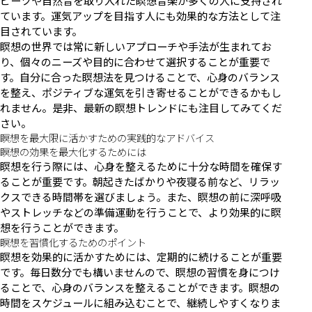
ビーツや自然音を取り入れた瞑想音楽が多くの人に支持され
ています。運気アップを目指す人にも効果的な方法として注
目されています。
瞑想の世界では常に新しいアプローチや手法が生まれてお
り、個々のニーズや目的に合わせて選択することが重要で
す。自分に合った瞑想法を見つけることで、心身のバランス
を整え、ポジティブな運気を引き寄せることができるかもし
れません。是非、最新の瞑想トレンドにも注目してみてくだ
さい。
瞑想を最大限に活かすための実践的なアドバイス
瞑想の効果を最大化するためには
瞑想を行う際には、心身を整えるために十分な時間を確保す
ることが重要です。朝起きたばかりや夜寝る前など、リラッ
クスできる時間帯を選びましょう。また、瞑想の前に深呼吸
やストレッチなどの準備運動を行うことで、より効果的に瞑
想を行うことができます。
瞑想を習慣化するためのポイント
瞑想を効果的に活かすためには、定期的に続けることが重要
です。毎日数分でも構いませんので、瞑想の習慣を身につけ
ることで、心身のバランスを整えることができます。瞑想の
時間をスケジュールに組み込むことで、継続しやすくなりま