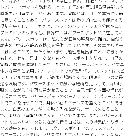
本には多くのパワースポットが存在します。 覚醒とパワースポッ
ト パワースポットを訪れることで、自己の内面に眠る潜在能力や
直感力が目覚めることがあります。覚醒とは、自己の本質や使命
に気づくことであり、パワースポットはそのプロセスを促進する
役割を果たします。例えば、ハワイのハレアカラ国立公園やエジ
プトのピラミッドなど、世界中にはパワースポットが点在してい
ます。 パワースポットは、私たちが日常の喧騒から離れ、自然や
歴史の中で心を静める機会を提供してくれます。そのエネルギー
に触れることで、新たな気づきや可能性を見出すことができるか
もしれません。是非、あなたもパワースポットを訪れて、自己の
覚醒と成長を体験してみてください。 パワースポットを活かす具
体的な事例と応用 パワースポットでの瞑想 パワースポットはスピ
リチュアルなエネルギーが高まる場所であり、瞑想を行うのに最
適な環境です。パワースポットで静かな場所を見つけて、深い呼
吸をしながら心を落ち着かせることで、自己覚醒や内面の浄化が
促進されます。 パワースポットでのヨガセッション パワースポッ
トでヨガを行うことで、身体と心のバランスを整えることができ
ます。自然のエネルギーを取り入れながら、ポーズをとること
で、より深い覚醒状態に入ることができます。また、パワースポ
ットのエネルギーを受けながら行うヨガは、より効果的なリラッ
クス効果をもたらします。 パワースポットでのクリスタルワーク
パワースポットでは、クリスタルのエネルギーがより強くなると