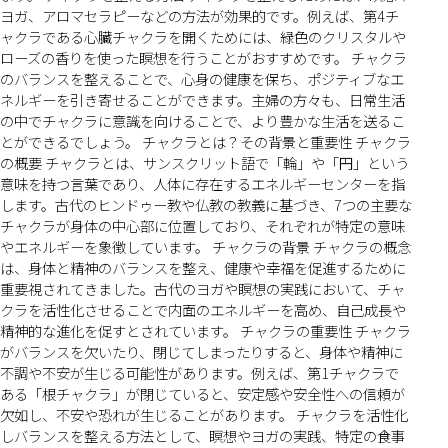
ヨガ、アロマセラピーなどの方法が効果的です。例えば、第4チ
ャクラである心臓チャクラを開くためには、緑色のクリスタルや
ローズの香りを使った瞑想を行うことがおすすめです。 チャクラ
のバランスを整えることで、心身の健康を保ち、ポジティブなエ
ネルギーを引き寄せることができます。主婦の方々も、日常生活
の中でチャクラに意識を向けることで、より豊かな生活を送るこ
とができるでしょう。 チャクラとは？その背景と重要性 チャクラ
の概要 チャクラとは、サンスクリット語で「輪」や「円」という
意味を持つ言葉であり、人体に存在するエネルギーセンターを指
します。古代のヒンドゥー教や仏教の教義に基づき、7つの主要な
チャクラが身体の中心部に位置しており、それぞれが特定の意味
やエネルギーを象徴しています。 チャクラの背景 チャクラの概念
は、身体と精神のバランスを整え、健康や幸福を促進するために
重要視されてきました。古代のヨガや瞑想の実践において、チャ
クラを活性化させることで内面のエネルギーを高め、自己成長や
精神的な進化を促すとされています。 チャクラの重要性 チャクラ
がバランスを欠いたり、閉じてしまったりすると、身体や精神に
不調や不安が生じる可能性があります。例えば、第1チャクラで
ある「根チャクラ」が閉じていると、安定感や安全性への信頼が
欠如し、不安や恐れが生じることがあります。 チャクラを活性化
しバランスを整える方法として、瞑想やヨガの実践、特定の食事