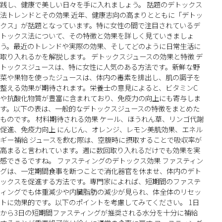
践し、健康で美しい日々を手に入れましょう。 話題のデトックス
法トレンドとその効果 近年、健康志向の高まりとともに「デトッ
クス」が話題となっています。特に女性の間で注目されているデ
トックス法について、その特徴と効果を詳しく見ていきましょ
う。最近のトレンドや実際の効果、そしてどのように日常生活に
取り入れるかを解説します。 デトックスジュースの効果と特徴 デ
トックスジュースは、特に女性に人気のある方法です。新鮮な野
菜や果物を使ったジュースは、体内の毒素を排出し、肌の調子を
整える効果が期待されます。栄養士の意見によると、ビタミンC
や抗酸化物質が豊富に含まれており、免疫力の向上にも寄与しま
す。以下の表は、一般的なデトックスジュースの特徴をまとめた
ものです。 材料期待される効果 ケール、ほうれん草、リンゴ代謝
促進、免疫力向上 にんじん、オレンジ、レモン美肌効果、エネル
ギー補給 ジュースを飲む際は、空腹時に摂取することで吸収率が
高まると言われています。週に数回取り入れるだけでも効果を実
感できるですね。 ファスティングのデトックス効果 ファスティン
グは、一定期間食事を断つことで消化器官を休ませ、体内のデト
ックスを促進する方法です。専門家によれば、短期間のファステ
ィングでも体重減少や内臓脂肪の減少が見られ、体全体のリセッ
トに効果的です。以下のポイントを考慮してみてください。 1日
から3日の短期間ファスティングが推奨される水分を十分に補給