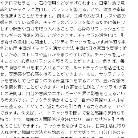
やアロマセラピー、石の使用などが挙げられます。日常生活で意
識的にチャクラに注目し、バランスを整えることで、健康や幸福
を促進することができます。 例えば、主婦の方がストレスや疲労
感を感じている場合、チャクラのバランスを整えるために毎日少
しずつ瞑想やヨガを取り入れることで、心身のリフレッシュやエ
ネルギーの回復を図ることができます。チャクラの活性化は、引
き寄せの法則にも関連し、ポジティ チャクラを活かす具体的な事
例と応用 主婦がチャクラを活かす方法 主婦は日々家事や育児で忙
しいため、ストレスや疲れがたまりやすいです。チャクラを活か
すことで、心身のバランスを整えることができます。例えば、毎
朝の瞑想やヨガを取り入れることで、ルートチャクラを活性化さ
せ、安定感や安心感を得ることができます。また、サクラチャク
ラを意識して花や香りのある部屋作りをすることで、豊かな感情
や愛情を育むことができます。 引き寄せの法則とチャクラ 引き寄
せの法則は、自分の意識やエネルギーが外界に影響を与えるとい
う考え方です。チャクラを活かすことで、自分の意識やエネルギ
ーを整えることができ、望むものを引き寄せる力を高めることが
できます。例えば、ハートチャクラを開いて愛と感謝の気持ちを
持つことで、周囲の人間関係が良好になり、幸せな状況を引き寄
せることができます。 チャクラを活かすことは、日常生活に取り
入れやすい簡単な方法から始めることが大切です。自分自身のチ