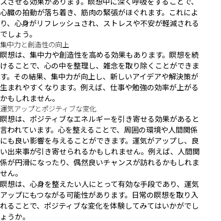
スさせる効果があります。瞑想中に深く呼吸をすることで、
心臓の拍動が落ち着き、筋肉の緊張がほぐれます。これによ
り、心身がリフレッシュされ、ストレスや不安が軽減される
でしょう。
集中力と創造性の向上
瞑想は、集中力や創造性を高める効果もあります。瞑想を続
けることで、心の中を整理し、雑念を取り除くことができま
す。その結果、集中力が向上し、新しいアイデアや解決策が
生まれやすくなります。例えば、仕事や勉強の効率が上がる
かもしれません。
運気アップとポジティブな変化
瞑想は、ポジティブなエネルギーを引き寄せる効果があると
言われています。心を整えることで、周囲の環境や人間関係
にも良い影響を与えることができます。運気がアップし、良
い出来事が引き寄せられるかもしれません。例えば、人間関
係が円滑になったり、偶然良いチャンスが訪れるかもしれま
せん。
瞑想は、心身を整えたい人にとって有効な手段であり、運気
アップにもつながる可能性があります。日常の瞑想を取り入
れることで、ポジティブな変化を体験してみてはいかがでし
ょうか。