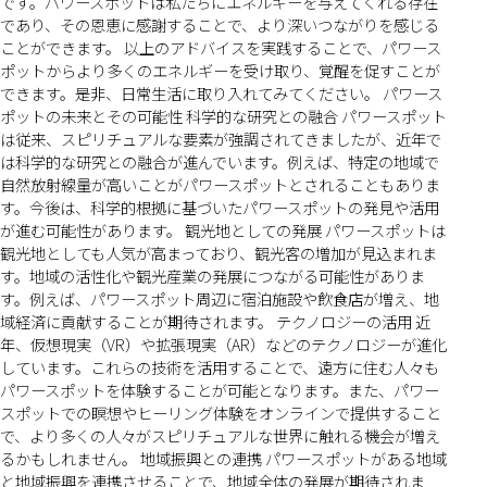
です。パワースポットは私たちにエネルギーを与えてくれる存在
であり、その恩恵に感謝することで、より深いつながりを感じる
ことができます。 以上のアドバイスを実践することで、パワース
ポットからより多くのエネルギーを受け取り、覚醒を促すことが
できます。是非、日常生活に取り入れてみてください。 パワース
ポットの未来とその可能性 科学的な研究との融合 パワースポット
は従来、スピリチュアルな要素が強調されてきましたが、近年で
は科学的な研究との融合が進んでいます。例えば、特定の地域で
自然放射線量が高いことがパワースポットとされることもありま
す。今後は、科学的根拠に基づいたパワースポットの発見や活用
が進む可能性があります。 観光地としての発展 パワースポットは
観光地としても人気が高まっており、観光客の増加が見込まれま
す。地域の活性化や観光産業の発展につながる可能性がありま
す。例えば、パワースポット周辺に宿泊施設や飲食店が増え、地
域経済に貢献することが期待されます。 テクノロジーの活用 近
年、仮想現実（VR）や拡張現実（AR）などのテクノロジーが進化
しています。これらの技術を活用することで、遠方に住む人々も
パワースポットを体験することが可能となります。また、パワー
スポットでの瞑想やヒーリング体験をオンラインで提供すること
で、より多くの人々がスピリチュアルな世界に触れる機会が増え
るかもしれません。 地域振興との連携 パワースポットがある地域
と地域振興を連携させることで、地域全体の発展が期待されま