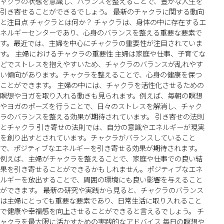
ャクラの状態を意識し、バランスを整えることで、豊かな人生を
引き寄せることができるでしょう。 最新のチャクラに関する動向
と注目点 チャクラとは何か？ チャクラは、身体の中に存在するエ
ネルギーセンターであり、心身のバランスを整える重要な要素で
す。最近では、主婦を中心にチャクラの重要性が注目されていま
す。 主婦におけるチャクラの重要性 主婦は家庭や仕事、子育てな
どでストレスを抱えやすいため、チャクラのバランスが乱れやす
い傾向があります。チャクラを整えることで、心身の健康を保つ
ことができます。 主婦の中には、チャクラを活性化させるための
瞑想やヨガを取り入れる動きも見られます。例えば、毎朝の瞑想
やヨガのポーズを行うことで、日々のストレスを解消し、チャク
ラのバランスを整える効果が期待されています。 引き寄せの法則
とチャクラ 引き寄せの法則では、自分の意識やエネルギーが現実
を創り出すとされています。チャクラがバランスしていること
で、ポジティブなエネルギーを引き寄せる効果が期待されます。
例えば、主婦がチャクラを整えることで、家庭や仕事での良い結
果を引き寄せることができるかもしれません。ポジティブなエネ
ルギーを放出することで、周囲の環境にも良い影響を与えること
ができます。 最新の研究や実践から見ると、チャクラのバランス
は主婦にとっても重要な要素であり、日常生活に取り入れること
で健康や幸福感を向上させることができると言えるでしょう。 チ
ャクラを最大限に活かすための実践的なアドバイス 毎日の瞑想や