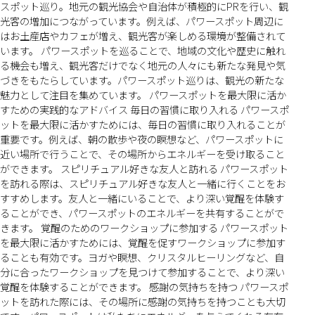
スポット巡り。地元の観光協会や自治体が積極的にPRを行い、観
光客の増加につながっています。例えば、パワースポット周辺に
はお土産店やカフェが増え、観光客が楽しめる環境が整備されて
います。 パワースポットを巡ることで、地域の文化や歴史に触れ
る機会も増え、観光客だけでなく地元の人々にも新たな発見や気
づきをもたらしています。パワースポット巡りは、観光の新たな
魅力として注目を集めています。 パワースポットを最大限に活か
すための実践的なアドバイス 毎日の習慣に取り入れる パワースポ
ットを最大限に活かすためには、毎日の習慣に取り入れることが
重要です。例えば、朝の散歩や夜の瞑想など、パワースポットに
近い場所で行うことで、その場所からエネルギーを受け取ること
ができます。 スピリチュアル好きな友人と訪れる パワースポット
を訪れる際は、スピリチュアル好きな友人と一緒に行くことをお
すすめします。友人と一緒にいることで、より深い覚醒を体験す
ることができ、パワースポットのエネルギーを共有することがで
きます。 覚醒のためのワークショップに参加する パワースポット
を最大限に活かすためには、覚醒を促すワークショップに参加す
ることも有効です。ヨガや瞑想、クリスタルヒーリングなど、自
分に合ったワークショップを見つけて参加することで、より深い
覚醒を体験することができます。 感謝の気持ちを持つ パワースポ
ットを訪れた際には、その場所に感謝の気持ちを持つことも大切