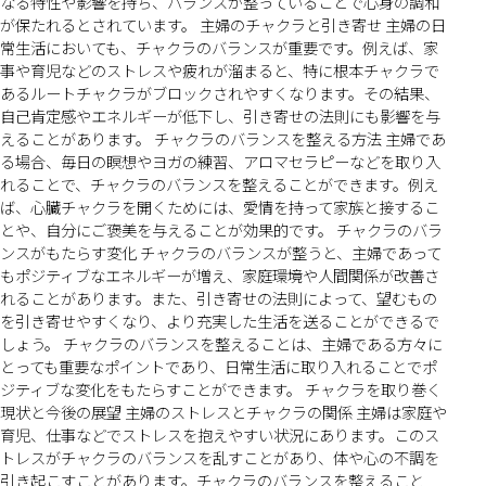
なる特性や影響を持ち、バランスが整っていることで心身の調和
が保たれるとされています。 主婦のチャクラと引き寄せ 主婦の日
常生活においても、チャクラのバランスが重要です。例えば、家
事や育児などのストレスや疲れが溜まると、特に根本チャクラで
あるルートチャクラがブロックされやすくなります。その結果、
自己肯定感やエネルギーが低下し、引き寄せの法則にも影響を与
えることがあります。 チャクラのバランスを整える方法 主婦であ
る場合、毎日の瞑想やヨガの練習、アロマセラピーなどを取り入
れることで、チャクラのバランスを整えることができます。例え
ば、心臓チャクラを開くためには、愛情を持って家族と接するこ
とや、自分にご褒美を与えることが効果的です。 チャクラのバラ
ンスがもたらす変化 チャクラのバランスが整うと、主婦であって
もポジティブなエネルギーが増え、家庭環境や人間関係が改善さ
れることがあります。また、引き寄せの法則によって、望むもの
を引き寄せやすくなり、より充実した生活を送ることができるで
しょう。 チャクラのバランスを整えることは、主婦である方々に
とっても重要なポイントであり、日常生活に取り入れることでポ
ジティブな変化をもたらすことができます。 チャクラを取り巻く
現状と今後の展望 主婦のストレスとチャクラの関係 主婦は家庭や
育児、仕事などでストレスを抱えやすい状況にあります。このス
トレスがチャクラのバランスを乱すことがあり、体や心の不調を
引き起こすことがあります。チャクラのバランスを整えること