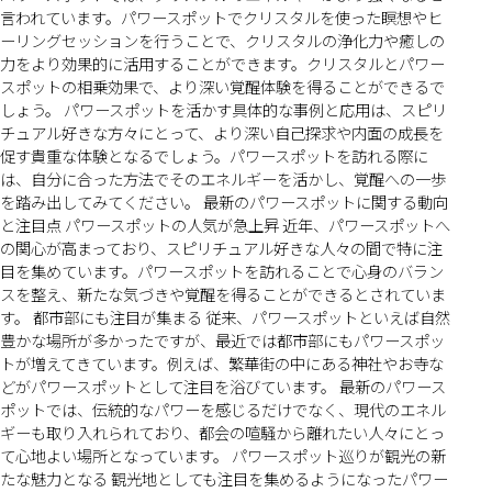
言われています。パワースポットでクリスタルを使った瞑想やヒ
ーリングセッションを行うことで、クリスタルの浄化力や癒しの
力をより効果的に活用することができます。クリスタルとパワー
スポットの相乗効果で、より深い覚醒体験を得ることができるで
しょう。 パワースポットを活かす具体的な事例と応用は、スピリ
チュアル好きな方々にとって、より深い自己探求や内面の成長を
促す貴重な体験となるでしょう。パワースポットを訪れる際に
は、自分に合った方法でそのエネルギーを活かし、覚醒への一歩
を踏み出してみてください。 最新のパワースポットに関する動向
と注目点 パワースポットの人気が急上昇 近年、パワースポットへ
の関心が高まっており、スピリチュアル好きな人々の間で特に注
目を集めています。パワースポットを訪れることで心身のバラン
スを整え、新たな気づきや覚醒を得ることができるとされていま
す。 都市部にも注目が集まる 従来、パワースポットといえば自然
豊かな場所が多かったですが、最近では都市部にもパワースポッ
トが増えてきています。例えば、繁華街の中にある神社やお寺な
どがパワースポットとして注目を浴びています。 最新のパワース
ポットでは、伝統的なパワーを感じるだけでなく、現代のエネル
ギーも取り入れられており、都会の喧騒から離れたい人々にとっ
て心地よい場所となっています。 パワースポット巡りが観光の新
たな魅力となる 観光地としても注目を集めるようになったパワー