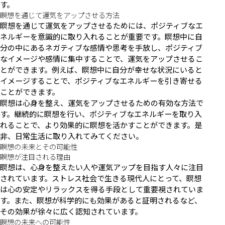
す。
瞑想を通じて運気をアップさせる方法
瞑想を通じて運気をアップさせるためには、ポジティブなエ
ネルギーを意識的に取り入れることが重要です。瞑想中に自
分の中にあるネガティブな感情や思考を手放し、ポジティブ
なイメージや感情に集中することで、運気をアップさせるこ
とができます。例えば、瞑想中に自分が幸せな状況にいると
イメージすることで、ポジティブなエネルギーを引き寄せる
ことができます。
瞑想は心身を整え、運気をアップさせるための有効な方法で
す。継続的に瞑想を行い、ポジティブなエネルギーを取り入
れることで、より効果的に瞑想を活かすことができます。是
非、日常生活に取り入れてみてください。
瞑想の未来とその可能性
瞑想が注目される理由
瞑想は、心身を整えたい人や運気アップを目指す人々に注目
されています。ストレス社会で生きる現代人にとって、瞑想
は心の安定やリラックスを得る手段として重要視されていま
す。また、瞑想が科学的にも効果があると証明されるなど、
その効果が徐々に広く認知されています。
瞑想の未来への可能性