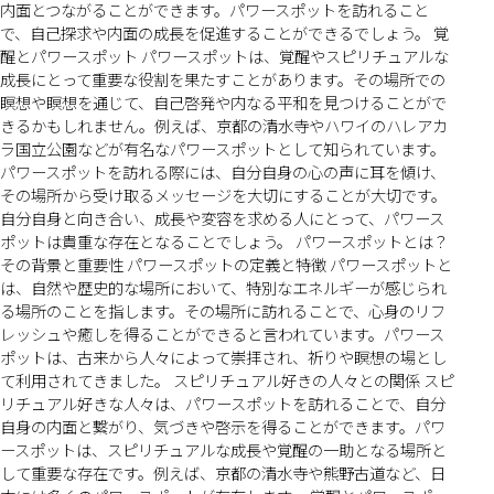
内面とつながることができます。パワースポットを訪れること
で、自己探求や内面の成長を促進することができるでしょう。 覚
醒とパワースポット パワースポットは、覚醒やスピリチュアルな
成長にとって重要な役割を果たすことがあります。その場所での
瞑想や瞑想を通じて、自己啓発や内なる平和を見つけることがで
きるかもしれません。例えば、京都の清水寺やハワイのハレアカ
ラ国立公園などが有名なパワースポットとして知られています。
パワースポットを訪れる際には、自分自身の心の声に耳を傾け、
その場所から受け取るメッセージを大切にすることが大切です。
自分自身と向き合い、成長や変容を求める人にとって、パワース
ポットは貴重な存在となることでしょう。 パワースポットとは？
その背景と重要性 パワースポットの定義と特徴 パワースポットと
は、自然や歴史的な場所において、特別なエネルギーが感じられ
る場所のことを指します。その場所に訪れることで、心身のリフ
レッシュや癒しを得ることができると言われています。パワース
ポットは、古来から人々によって崇拝され、祈りや瞑想の場とし
て利用されてきました。 スピリチュアル好きの人々との関係 スピ
リチュアル好きな人々は、パワースポットを訪れることで、自分
自身の内面と繋がり、気づきや啓示を得ることができます。パワ
ースポットは、スピリチュアルな成長や覚醒の一助となる場所と
して重要な存在です。例えば、京都の清水寺や熊野古道など、日