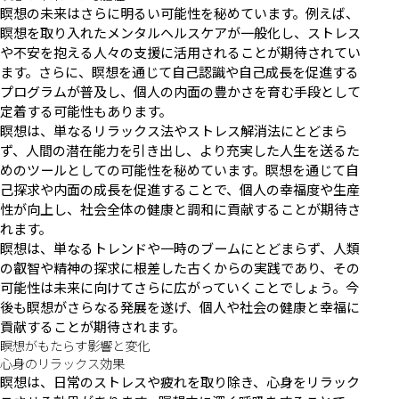
瞑想の未来はさらに明るい可能性を秘めています。例えば、
瞑想を取り入れたメンタルヘルスケアが一般化し、ストレス
や不安を抱える人々の支援に活用されることが期待されてい
ます。さらに、瞑想を通じて自己認識や自己成長を促進する
プログラムが普及し、個人の内面の豊かさを育む手段として
定着する可能性もあります。
瞑想は、単なるリラックス法やストレス解消法にとどまら
ず、人間の潜在能力を引き出し、より充実した人生を送るた
めのツールとしての可能性を秘めています。瞑想を通じて自
己探求や内面の成長を促進することで、個人の幸福度や生産
性が向上し、社会全体の健康と調和に貢献することが期待さ
れます。
瞑想は、単なるトレンドや一時のブームにとどまらず、人類
の叡智や精神の探求に根差した古くからの実践であり、その
可能性は未来に向けてさらに広がっていくことでしょう。今
後も瞑想がさらなる発展を遂げ、個人や社会の健康と幸福に
貢献することが期待されます。
瞑想がもたらす影響と変化
心身のリラックス効果
瞑想は、日常のストレスや疲れを取り除き、心身をリラック