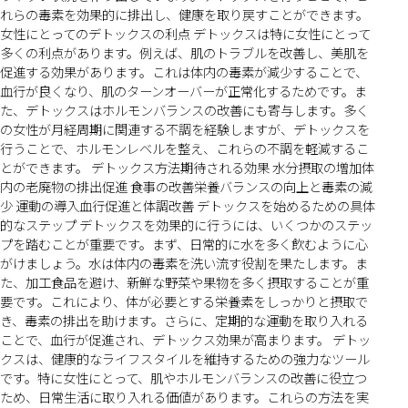
れらの毒素を効果的に排出し、健康を取り戻すことができます。
女性にとってのデトックスの利点 デトックスは特に女性にとって
多くの利点があります。例えば、肌のトラブルを改善し、美肌を
促進する効果があります。これは体内の毒素が減少することで、
血行が良くなり、肌のターンオーバーが正常化するためです。ま
た、デトックスはホルモンバランスの改善にも寄与します。多く
の女性が月経周期に関連する不調を経験しますが、デトックスを
行うことで、ホルモンレベルを整え、これらの不調を軽減するこ
とができます。 デトックス方法期待される効果 水分摂取の増加体
内の老廃物の排出促進 食事の改善栄養バランスの向上と毒素の減
少 運動の導入血行促進と体調改善 デトックスを始めるための具体
的なステップ デトックスを効果的に行うには、いくつかのステッ
プを踏むことが重要です。まず、日常的に水を多く飲むように心
がけましょう。水は体内の毒素を洗い流す役割を果たします。ま
た、加工食品を避け、新鮮な野菜や果物を多く摂取することが重
要です。これにより、体が必要とする栄養素をしっかりと摂取で
き、毒素の排出を助けます。さらに、定期的な運動を取り入れる
ことで、血行が促進され、デトックス効果が高まります。 デトッ
クスは、健康的なライフスタイルを維持するための強力なツール
です。特に女性にとって、肌やホルモンバランスの改善に役立つ
ため、日常生活に取り入れる価値があります。これらの方法を実