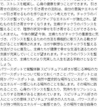
で、ストレスを軽減し、心身の健康を保つことができます。 引き
寄せの法則とチャクラ 引き寄せの法則は、自分の意識やエネルギ
ーが引き寄せるものを作り出すという考え方です。チャクラのバ
ランスが整っていると、ポジティブなエネルギーが強化され、望
むものを引き寄せやすくなります。主婦がチャクラのバランスを
整えることで、理想の状況や幸せを引き寄せることができるかも
しれません。 今後の展望 今後、主婦たちがチャクラの重要性に気
づき、バランスを整えるための方法を積極的に取り入れる動きが
広がることが期待されます。ヨガや瞑想などのチャクラを整える
方法がさらに普及し、主婦たちが健康で幸せな生活を送るための
支援が充実していくことが望まれます。チャクラのバランスを整
えることで、主婦たちがより充実した人生を送る手助けとなるで
しょう。
パワースポットで覚醒体験 スピリチュアル好きが感じる神秘の力
パワースポットについて知っておくべきこと パワースポットとは
何か パワースポットは、自然や歴史的な場所などにおいて、特別
なエネルギーが感じられる場所のことを指します。その場所に訪
れることで、心身のバランスを整えたり、気持ちをリフレッシュ
したりする効果があると言われています。 スピリチュアル好きの
人にとっての意味 スピリチュアル好きの人たちは、パワースポッ
トが持つ特別なエネルギーに敏感であり、その場所で自分自身の