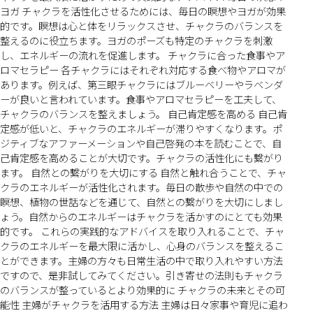
ヨガ チャクラを活性化させるためには、毎日の瞑想やヨガが効果
的です。瞑想は心と体をリラックスさせ、チャクラのバランスを
整えるのに役立ちます。ヨガのポーズも特定のチャクラを刺激
し、エネルギーの流れを促進します。 チャクラに合った食事やア
ロマセラピー 各チャクラにはそれぞれ対応する食べ物やアロマが
あります。例えば、第三眼チャクラにはブルーベリーやラベンダ
ーが良いと言われています。食事やアロマセラピーを工夫して、
チャクラのバランスを整えましょう。 自己肯定感を高める 自己肯
定感が低いと、チャクラのエネルギーが滞りやすくなります。ポ
ジティブなアファーメーションや自己啓発の本を読むことで、自
己肯定感を高めることが大切です。チャクラの活性化にも繋がり
ます。 自然との繋がりを大切にする 自然と触れ合うことで、チャ
クラのエネルギーが活性化されます。毎日の散歩や自然の中での
瞑想、植物の世話などを通じて、自然との繋がりを大切にしまし
ょう。自然からのエネルギーはチャクラを活かすのにとても効果
的です。 これらの実践的なアドバイスを取り入れることで、チャ
クラのエネルギーを最大限に活かし、心身のバランスを整えるこ
とができます。主婦の方々も日常生活の中で取り入れやすい方法
ですので、是非試してみてください。引き寄せの法則もチャクラ
のバランスが整っているとより効果的に チャクラの未来とその可
能性 主婦がチャクラを活用する方法 主婦は日々家事や育児に追わ