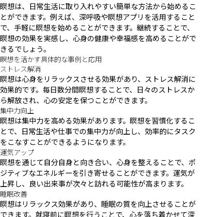
瞑想は、日常生活に取り入れやすい簡単な方法から始めるこ
とができます。例えば、深呼吸や瞑想アプリを活用すること
で、手軽に瞑想を始めることができます。継続することで、
瞑想の効果を実感し、心身の健康や幸福感を高めることがで
きるでしょう。
瞑想を活かす具体的な事例と応用
ストレス解消
瞑想は心身をリラックスさせる効果があり、ストレス解消に
効果的です。毎日数分間瞑想することで、日々のストレスか
ら解放され、心の安定を保つことができます。
集中力向上
瞑想は集中力を高める効果があります。瞑想を習慣化するこ
とで、日常生活や仕事での集中力が向上し、効率的にタスク
をこなすことができるようになります。
運気アップ
瞑想を通じて自分自身と向き合い、心身を整えることで、ポ
ジティブなエネルギーを引き寄せることができます。運気が
上昇し、良い出来事が次々と訪れる可能性が高まります。
睡眠改善
瞑想はリラックス効果があり、睡眠の質を向上させることが
できます。就寝前に瞑想を行うことで、心を落ち着かせて深