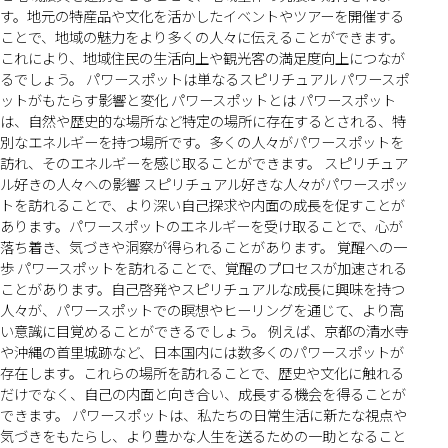
す。地元の特産品や文化を活かしたイベントやツアーを開催する
ことで、地域の魅力をより多くの人々に伝えることができます。
これにより、地域住民の生活向上や観光客の満足度向上につなが
るでしょう。 パワースポットは単なるスピリチュアル パワースポ
ットがもたらす影響と変化 パワースポットとは パワースポット
は、自然や歴史的な場所など特定の場所に存在するとされる、特
別なエネルギーを持つ場所です。多くの人々がパワースポットを
訪れ、そのエネルギーを感じ取ることができます。 スピリチュア
ル好きの人々への影響 スピリチュアル好きな人々がパワースポッ
トを訪れることで、より深い自己探求や内面の成長を促すことが
あります。パワースポットのエネルギーを受け取ることで、心が
落ち着き、気づきや洞察が得られることがあります。 覚醒への一
歩 パワースポットを訪れることで、覚醒のプロセスが加速される
ことがあります。自己啓発やスピリチュアルな成長に興味を持つ
人々が、パワースポットでの瞑想やヒーリングを通じて、より高
い意識に目覚めることができるでしょう。 例えば、京都の清水寺
や沖縄の首里城跡など、日本国内には数多くのパワースポットが
存在します。これらの場所を訪れることで、歴史や文化に触れる
だけでなく、自己の内面と向き合い、成長する機会を得ることが
できます。 パワースポットは、私たちの日常生活に新たな視点や
気づきをもたらし、より豊かな人生を送るための一助となること