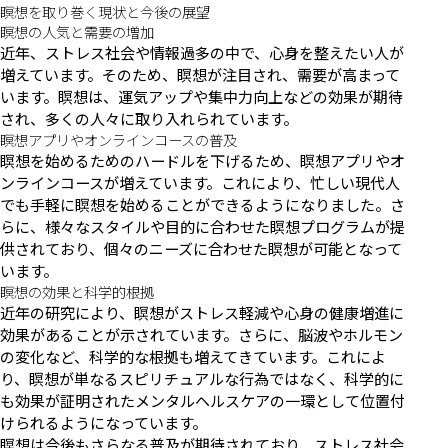
瞑想を取り巻く現状と今後の展望
瞑想の人気と需要の増加
近年、ストレス社会や情報過多の中で、心身を整えたい人が
増えています。そのため、瞑想が注目され、需要が高まって
います。瞑想は、運気アップや集中力向上などの効果が期待
され、多くの人々に取り入れられています。
瞑想アプリやオンラインコースの普及
瞑想を始めるためのハードルを下げるため、瞑想アプリやオ
ンラインコースが増えています。これにより、忙しい現代人
でも手軽に瞑想を始めることができるようになりました。さ
らに、様々なスタイルや目的に合わせた瞑想プログラムが提
供されており、個々のニーズに合わせた瞑想が可能となって
います。
瞑想の効果と科学的根拠
近年の研究により、瞑想がストレス軽減や心身の健康増進に
効果があることが示されています。さらに、脳波やホルモン
の変化など、科学的な根拠も増えてきています。これによ
り、瞑想が単なるスピリチュアルな行為ではなく、科学的に
も効果が証明されたメンタルヘルスケアの一環として位置付
けられるようになっています。
瞑想は今後もさらなる普及が期待されており、ストレス社会