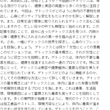
のか、具体的にはご存知でしょうか？今話題のデトックスは、単
なる流行りではなく、健康と美容の両面から多くの女性に注目さ
れています。 今回は、デトックスがどのように体内の不要物を排
出し、心身にポジティブな変化をもたらすのかを詳しく解説しま
す。また、日常生活で簡単に取り入れられるデトックス法もご紹
介しますので、忙しい日々の中でも無理なく始められます。この
記事を読むことで、自分に合ったデトックス法を見つけ、内側か
ら輝く健康を手に入れるための第一歩を踏み出すことができま
す。さあ、一緒にデトックスの世界を探求し、心身のリフレッシ
ュを目指しましょう。 デトックスとは何か？女性にとっての意義
このセクションでは、デトックスの基本概念と、それが女性にど
のように役立つかを説明します。デトックスは、体内の不要な毒
素を排出し、健康を促進するための一連のプロセスです。特に女
性にとって、デトックスは美容や健康維持に重要な役割を果たす
ことが知られています。デトックスがどのように機能するのか、
そしてその効果的な方法について詳しく見ていきます。 デトック
スの基本概念とは? デトックスとは、体内に溜まった有害な物質
や老廃物を排出するプロセスを指します。これは食事、生活習
慣、環境要因によって蓄積された毒素を減らすことを目的として
います。多くの専門家が指摘するように、現代のライフスタイル
は加工食品やストレス、環境汚染などにより、体内に毒素が溜ま
りやすい状況を作り出しています。デトックスを行うことで、こ