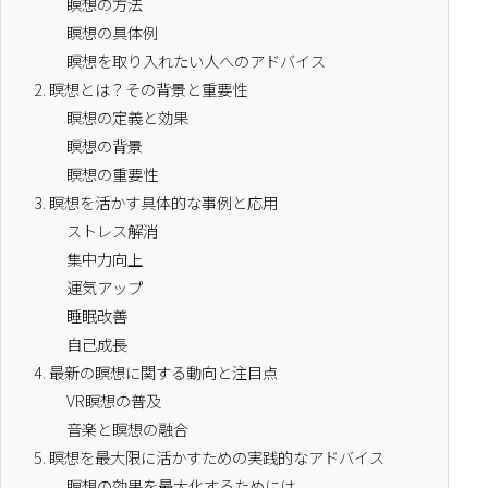
瞑想の方法
瞑想の具体例
瞑想を取り入れたい人へのアドバイス
2.
瞑想とは？その背景と重要性
瞑想の定義と効果
瞑想の背景
瞑想の重要性
3.
瞑想を活かす具体的な事例と応用
ストレス解消
集中力向上
運気アップ
睡眠改善
自己成長
4.
最新の瞑想に関する動向と注目点
VR瞑想の普及
音楽と瞑想の融合
5.
瞑想を最大限に活かすための実践的なアドバイス
瞑想の効果を最大化するためには