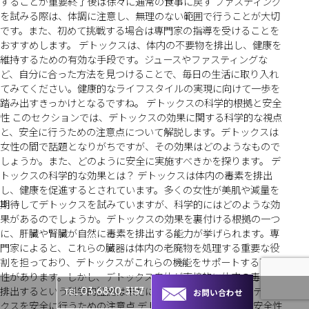
することが重要終了後は徐々に通常の食事に戻す ファスティング
を試みる際は、体調に注意し、無理のない範囲で行うことが大切
です。また、初めて挑戦する場合は専門家の指導を受けることを
おすすめします。 デトックスは、体内の不要物を排出し、健康を
維持するための有効な手段です。ジュースやファスティングな
ど、自分に合った方法を見つけることで、毎日の生活に取り入れ
てみてください。健康的なライフスタイルの実現に向けて一歩を
踏み出すきっかけとなるですね。 デトックスの科学的根拠と安全
性 このセクションでは、デトックスの効果に関する科学的な視点
と、安全に行うための注意点について解説します。デトックスは
女性の間で話題となりがちですが、その効果はどのようなもので
しょうか。また、どのように安全に実施すべきかを探ります。 デ
トックスの科学的な効果とは？ デトックスは体内の毒素を排出
し、健康を促進するとされています。多くの女性が美肌や減量を
期待してデトックスを試みていますが、科学的にはどのような効
果があるのでしょうか。デトックスの効果を裏付ける根拠の一つ
に、肝臓や腎臓が自然に毒素を排出する能力が挙げられます。専
門家によると、これらの臓器は体内の老廃物を処理する重要な役
割を担っており、デトックスがこれらの機能をサポートする可能
性があります。しかし、デトックス自体が直接的に体内の毒素を
排出するという科学的証拠は未だに明確ではありません。 デトッ
お問い合わせ
03-6820-3157
TEL
クスを安全に行うための注意点 デトックスを行う際には、安全性