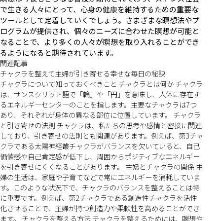
で生きる人々にとって、心身の健康を維持するための重要な
ツールとして定着していくでしょう。さまざまな瞑想法やプ
ログラムが提供され、個々のニーズに合わせた瞑想が可能と
なることで、より多くの人々が瞑想を取り入れることができ
るようになると期待されています。
関連記事
チャクラを整えて主婦が引き寄せる幸せな毎日の秘訣
チャクラについて知っておくべきこと チャクラとは何か チャクラ
は、サンスクリット語で「輪」や「円」を意味し、人体に存在す
るエネルギーセンターのことを指します。主要なチャクラは7つ
あり、それぞれが身体の異なる部位に位置しています。 チャクラ
と引き寄せの法則 チャクラは、私たちの思考や感情と密接に関連
しており、引き寄せの法則とも関連があります。例えば、第3チャ
クラである太陽神経叢チャクラがバランスを欠いていると、自己
価値感や自己肯定感が低下し、周囲からポジティブなエネルギー
を引き寄せにくくなることがあります。 主婦とチャクラの関係 主
婦の生活は、家庭や子育てなどで常にエネルギーを消耗していま
す。このような状況下で、チャクラのバランスを整えることは特
に重要です。例えば、第2チャクラである創造性チャクラを活性
化させることで、主婦が持つ創造力や柔軟性を高めることができ
ます。 チャクラを整える方法 チャクラを整えるためには、瞑想や