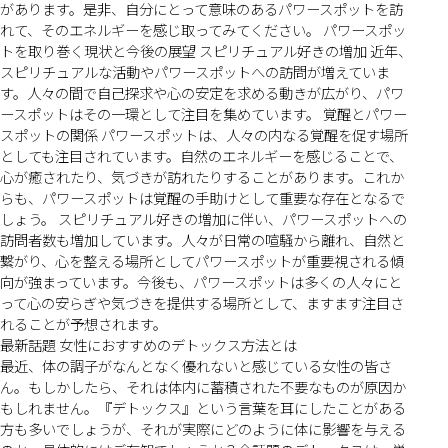
があります。是非、自分にとって意味のあるパワースポットを訪
れて、そのエネルギーを感じ取ってみてください。 パワースポッ
トを取り巻く現状と今後の展望 スピリチュアル好きの増加 近年、
スピリチュアルな活動やパワースポットへの訪問が増えていま
す。人々の間で自己探求や心の安定を求める動きが広がり、パワ
ースポットはその一環として注目を集めています。 覚醒とパワー
スポットの関係 パワースポットは、人々の内なる覚醒を促す場所
としても注目されています。自然のエネルギーを感じることで、
心が癒されたり、気づきが訪れたりすることがあります。これか
らも、パワースポットは覚醒の手助けとして重要な存在となるで
しょう。 スピリチュアル好きの増加に伴い、パワースポットへの
訪問者数も増加しています。人々が日常の喧騒から離れ、自然と
繋がり、心を整える場所としてパワースポットが重要視される傾
向が強まっています。今後も、パワースポットは多くの人々にと
って心の安らぎや気づきを提供する場所として、ますます注目さ
れることが予想されます。
最新話題 女性におすすめのデトックス方法とは
最近、体の調子がなんとなく優れないと感じている女性の皆さ
ん。もしかしたら、それは体内に蓄積された不要なものが原因か
もしれません。『デトックス』という言葉を耳にしたことがある
方も多いでしょうが、それが実際にどのように体に影響を与える