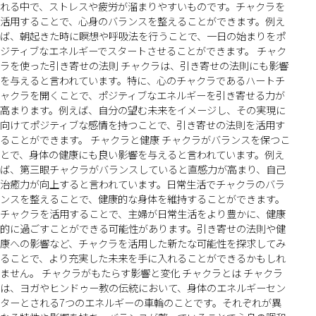
れる中で、ストレスや疲労が溜まりやすいものです。チャクラを
活用することで、心身のバランスを整えることができます。例え
ば、朝起きた時に瞑想や呼吸法を行うことで、一日の始まりをポ
ジティブなエネルギーでスタートさせることができます。 チャク
ラを使った引き寄せの法則 チャクラは、引き寄せの法則にも影響
を与えると言われています。特に、心のチャクラであるハートチ
ャクラを開くことで、ポジティブなエネルギーを引き寄せる力が
高まります。例えば、自分の望む未来をイメージし、その実現に
向けてポジティブな感情を持つことで、引き寄せの法則を活用す
ることができます。 チャクラと健康 チャクラがバランスを保つこ
とで、身体の健康にも良い影響を与えると言われています。例え
ば、第三眼チャクラがバランスしていると直感力が高まり、自己
治癒力が向上すると言われています。日常生活でチャクラのバラ
ンスを整えることで、健康的な身体を維持することができます。
チャクラを活用することで、主婦が日常生活をより豊かに、健康
的に過ごすことができる可能性があります。引き寄せの法則や健
康への影響など、チャクラを活用した新たな可能性を探求してみ
ることで、より充実した未来を手に入れることができるかもしれ
ません。 チャクラがもたらす影響と変化 チャクラとは チャクラ
は、ヨガやヒンドゥー教の伝統において、身体のエネルギーセン
ターとされる7つのエネルギーの車輪のことです。それぞれが異