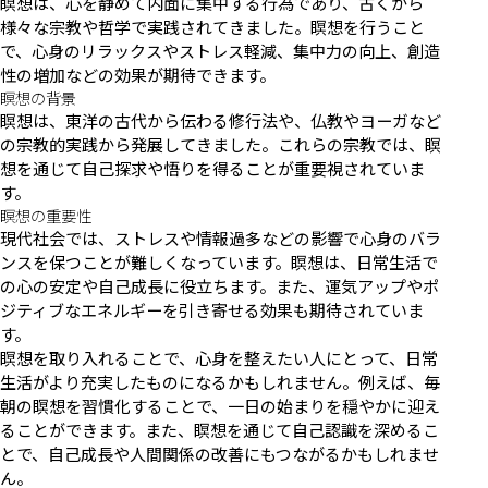
瞑想は、心を静めて内面に集中する行為であり、古くから
様々な宗教や哲学で実践されてきました。瞑想を行うこと
で、心身のリラックスやストレス軽減、集中力の向上、創造
性の増加などの効果が期待できます。
瞑想の背景
瞑想は、東洋の古代から伝わる修行法や、仏教やヨーガなど
の宗教的実践から発展してきました。これらの宗教では、瞑
想を通じて自己探求や悟りを得ることが重要視されていま
す。
瞑想の重要性
現代社会では、ストレスや情報過多などの影響で心身のバラ
ンスを保つことが難しくなっています。瞑想は、日常生活で
の心の安定や自己成長に役立ちます。また、運気アップやポ
ジティブなエネルギーを引き寄せる効果も期待されていま
す。
瞑想を取り入れることで、心身を整えたい人にとって、日常
生活がより充実したものになるかもしれません。例えば、毎
朝の瞑想を習慣化することで、一日の始まりを穏やかに迎え
ることができます。また、瞑想を通じて自己認識を深めるこ
とで、自己成長や人間関係の改善にもつながるかもしれませ
ん。